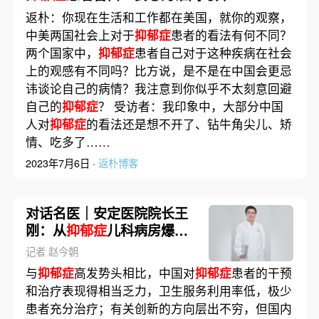
返朴：你现在生活和工作都在美国，就你的观察，
中美两国社会上对于
抑郁症
患者的看法有何不同？
两个国家中，
抑郁症
患者自己对于这种疾病在社会
上的观感有不同吗？比方说，是不是在中国会更忌
讳谈论自己的病情？我注意到你似乎不太刻意回避
自己的
抑郁症
？ 受访者：我印象中，大部分中国
人对
抑郁症
的看法还是想不开了、钻牛角尖儿、矫
情、吃多了……
2023年7月6日 ·
返朴博客
对话名医｜安定医院院长王
刚：从
抑郁症
儿科病房爆满
谈起
记者 赵今朝
与
抑郁症
高发势头相比，中国对
抑郁症
患者的干预
和治疗表现得相当乏力，卫生服务利用率低，极少
患者充分治疗；有关创新的方向层出不穷，但国内