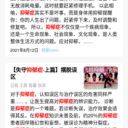
无故消耗电量。这时就要赶紧修理手机。 以此相
喻，
抑郁症
其实不是坏事，而是身体用抑郁提醒
你：你的人生出了问题，赶紧停下来，及时调整和
修复吧。 所以，
抑郁症
不仅仅是一个疾病现象，
还是一个生命现象、社会现象、文化现象，是人类
整体生活方式的问题。应对抑郁，……
2021年8月12日 ·
财新mini+
【失守
抑郁症
·上篇】摆脱误
区
记者 王晨 昝馨 张进
对于
抑郁症
，认知误区与治疗误区的危害同样严
重……，让医生提高对
抑郁症
的辨识能力。 诊断
是
抑郁症
的一个难题。若诊断失误，治疗效果会适
得其反。在
抑郁症
知识未普及前，约20％的
抑郁症
患者因伴随幻觉和妄想，被误诊为精神分裂症。