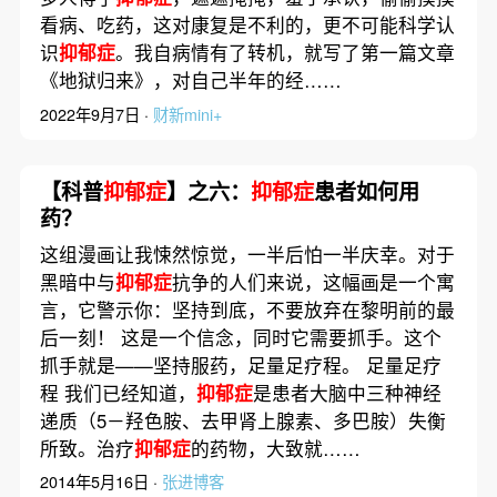
看病、吃药，这对康复是不利的，更不可能科学认
识
抑郁症
。我自病情有了转机，就写了第一篇文章
《地狱归来》，对自己半年的经……
2022年9月7日 ·
财新mini+
【科普
抑郁症
】之六：
抑郁症
患者如何用
药？
这组漫画让我悚然惊觉，一半后怕一半庆幸。对于
黑暗中与
抑郁症
抗争的人们来说，这幅画是一个寓
言，它警示你：坚持到底，不要放弃在黎明前的最
后一刻！ 这是一个信念，同时它需要抓手。这个
抓手就是——坚持服药，足量足疗程。 足量足疗
程 我们已经知道，
抑郁症
是患者大脑中三种神经
递质（5－羟色胺、去甲肾上腺素、多巴胺）失衡
所致。治疗
抑郁症
的药物，大致就……
2014年5月16日 ·
张进博客