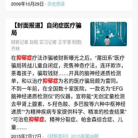
2006年10月29日 ·
杂志频道
【封面报道】自闭症医疗骗
局
财新记者 赵晗 实习记者 王宇澄 制图|
齐林
在
抑郁症
疗法诈骗被财新曝光之后，“莆田系”医疗
骗局转战儿童自闭症，兜售神奇疗法，连环欺诈，
荼毒孩子，骗取钱财……开具的脑神经递质检测
单，和以治疗
抑郁症
为名的医疗骗局颇为雷同。
不到一年前，在全国数十家医院，一款名为“EFG
脑神经递质检测仪”的仪器，宣称能“无创定量检测
去甲肾上腺素、5-羟色胺、多巴胺等六种中枢神经
递质”“为精神疾病专家提供科学、精准的检查结果”
“可治愈
抑郁症
、精神分裂症、帕金森综合症、儿
童……
2015年7月17日 ·
《财新周刊》2015年第28期