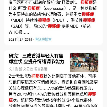
康问题所不可或缺的“解药”和“抒缓剂”。
抑郁症
是
什么 所谓“
抑郁症
”（depression），是一种以抑郁
为主要特点的情感性心理障碍，包括重度
抑郁症
（MDD）持续性
抑郁症
（PDD）、季节性
抑郁症
（SAD）等。 狭义的“
抑郁症
”专指MDD（前述
WHO报……
2021年2月23日 ·
陶短房博客
研究：三成香港年轻人有焦
虑症状 应提升情绪调节能力
文｜财新 文思敏 发自香港
Z世代焦虑及
抑郁症
状的比例高于其他群体，可能
与他们更愿意分享情绪状态、意识到自身困难及更
关注心理健康有关……9%的受访者感到有压力，
另有20.7%和17.4%的受访者分别感到焦虑和
抑郁
症
状。该研究将受访者按年龄分成4个世代群体，
分别是60至74岁的晚期婴儿潮世代、44至59岁的X