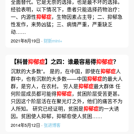
全面替代。它是无奈的选择，也是最不坏的选择。
经验表明，以下情况下，患者只能选择药物治疗：
一、内源性
抑郁症
，生物因素占主导；二、抑郁急
性发作，来势凶猛；三、病情严重，严重缺乏
动……
2021年8月19日 ·
财新mini+
【科普
抑郁症
】之四：谁最容易得
抑郁症
？
沉默的大多数”。 是的，在中国，即使在
抑郁症
人
群中，也有沉默的大多数——中国
抑郁症
的最大人
群，是穷人，在农村。 穷人是
抑郁症
最大群体 任
何阶层成员都可能得
抑郁症
，贫困阶层受苦更甚。
只因这个阶层活在在聚光灯之外，他们的痛苦不为
人所知。 研究已经证明，贫困是
抑郁症
的一大诱
因。贫困使人抑郁，抑郁愈使人贫困……
2014年5月12日 ·
张进博客