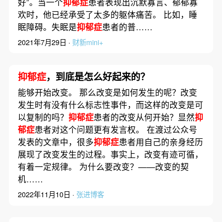
好”。当一个
抑郁症
患者表现出沉默寡言、郁郁寡
欢时，他已经承受了太多的躯体痛苦。 比如，睡
眠障碍。失眠是
抑郁症
患者的普……
2021年7月29日 ·
财新mini+
抑郁症
，到底是怎么好起来的？
能够开始改变。 那么改变是如何发生的呢？改变
发生时有没有什么标志性事件，而这样的改变是可
以复制的吗？
抑郁症
患者的改变从何开始？显然
抑
郁症
患者对这个问题更有发言权。 在渡过公众号
发表的文章中，很多
抑郁症
患者用自己的亲身经历
展现了改变发生的过程。事实上，改变有迹可循，
有着一定规律。 为什么要改变？——改变的契
机……
2022年11月10日 ·
张进博客