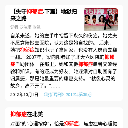
【失守
抑郁症
·下篇】地狱归
来之路
记者 罗洁琪 张进
自杀未遂，她的左手中指留下永久的伤疤。她丈夫
不愿意陪她去医院，认为这是她自找的。 后来，
她把
抑郁症
知识小册子拿回家，也没有人愿意去翻
一翻。 2007年，梁向阳参加了北大六医院的
抑郁
症
自助团体。在那里，她和其他
抑郁症
患者交流经
验和知识，有的还成为好友。她逐渐对自助团有了
归属感，那是她最重要的康复支持。 “就像心灵的
故乡，离不开了。”……
2012年10月1日 ·
《财新周刊》2012年第39期
抑郁症
在北美
对面”的“心理按摩”，恰是
抑郁症
、焦虑症等心理健