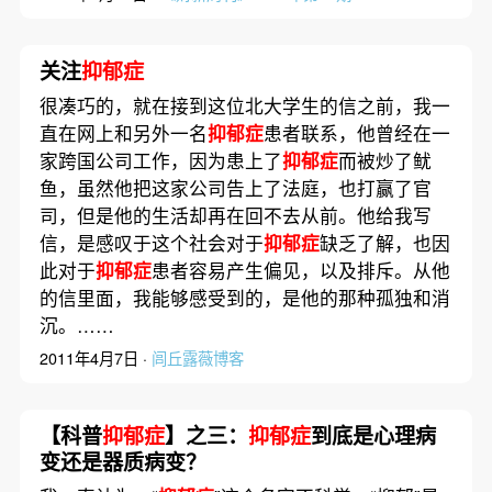
关注
抑郁症
很凑巧的，就在接到这位北大学生的信之前，我一
直在网上和另外一名
抑郁症
患者联系，他曾经在一
家跨国公司工作，因为患上了
抑郁症
而被炒了鱿
鱼，虽然他把这家公司告上了法庭，也打赢了官
司，但是他的生活却再在回不去从前。他给我写
信，是感叹于这个社会对于
抑郁症
缺乏了解，也因
此对于
抑郁症
患者容易产生偏见，以及排斥。从他
的信里面，我能够感受到的，是他的那种孤独和消
沉。……
2011年4月7日 ·
闾丘露薇博客
【科普
抑郁症
】之三：
抑郁症
到底是心理病
变还是器质病变？