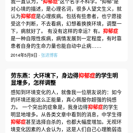
我一直认为，“
抑郁症
”这个名字不科学。“抑郁”是
对心境的描述，是心理名词，很多人望文生义，就
认为
抑郁症
是心理疾病。包括有些患者，也宁愿接
受这个判断，不去看病，幻想着换换环境，调整一
下，病就好了。 有没有这样的幸运？有。
抑郁症
是一种自限性疾病，病情发展到一定程度，有时靠
患者自身的生命力量也能自动中止病……
2014年5月9日 ·
张进博客
劳东燕：大环境下，身边得
抑郁症
的学生明
显增多，怎样调整
感知到环境变化的人，就像我一位朋友说的：如今
的环境还能这么正能量，真心佩服你超强的钝感
力。 一个突出的症象是，我身边得
抑郁症
的学生
明显地增多。从各类文章中看到的消息，中学生得
抑郁症
甚至选择自杀的，也都大幅度增加。无视环
境变化因素的人会认为，这是人们自己心理脆弱造