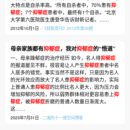
大特点是自杀率高。“所有自杀者中，70％患有
抑
郁症
；7个
抑郁症
患者中，最终有1个自杀。”北京
大学第六医院医生唐登华告诉财新记者。……
2012年10月1日 ·
《财新周刊》2012年第39期
母亲家族都有
抑郁症
，我对
抑郁症
的“悟道”
一、母亲躁郁症的治疗经历 如今，名人得
抑郁症
的报道屡见不鲜，很容易让人产生
抑郁症
患者中名
人居多的错觉。事实当然不是这样，只是因为名人
的光环效应而放大了名人患
抑郁症
的影响力，实际
上普通人患
抑郁症
的比例比名人更大，因为压力会
增加抑郁的风险，所以弱势群体相对更容易患上
抑
郁症
，被
抑郁症
折磨的普通人数量日渐庞大。
这……
2023年7月31日 ·
二湘的十一维空间博客