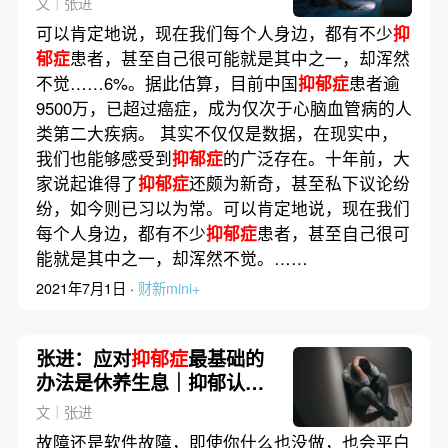
文｜张进
可以肯定地说，现在我们每个人身边，都有不少
抑
郁症
患者，甚至自己很可能就是其中之一，却浑然
不觉……6%。据此估算，目前中国
抑郁症
患者逾
9500万，已超过癌症，成为仅次于心脑血管病的人
类第二大疾病。 其实不仅仅是数据，在现实中，
我们也能够感受到
抑郁症
的广泛存在。十年前，大
家说起谁得了
抑郁症
还颇为新奇，甚至私下议论纷
纷，如今则已习以为常。可以肯定地说，现在我们
每个人身边，都有不少
抑郁症
患者，甚至自己很可
能就是其中之一，却浑然不觉。……
2021年7月1日 ·
财新mini+
张进：应对
抑郁症
最基础的
办法是休养生息｜抑郁认知
⑦
文｜张进
故障还是软件故障，即使你什么也没做，也会平白