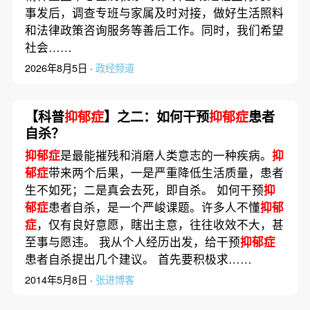
事发后，调查专班与家属及时对接，做好生活照料
和法律政策咨询服务等善后工作。同时，我们希望
社会……
2026年8月5日 ·
政经频道
【科普
抑郁症
】之二：如何干预
抑郁症
患者
自杀？
抑郁症
是最能摧残和消磨人类意志的一种疾病。
抑
郁症
带来两个后果，一是严重降低生活质量，患者
生不如死；二是真会去死，即自杀。 如何干预
抑
郁症
患者自杀，是一个严峻课题。许多人不懂
抑郁
症
，仅有良好意愿，瞎出主意，往往收效不大，甚
至事与愿违。 我从个人经历出发，给干预
抑郁症
患者自杀提出几个建议。 首先要积极求……
2014年5月8日 ·
张进博客