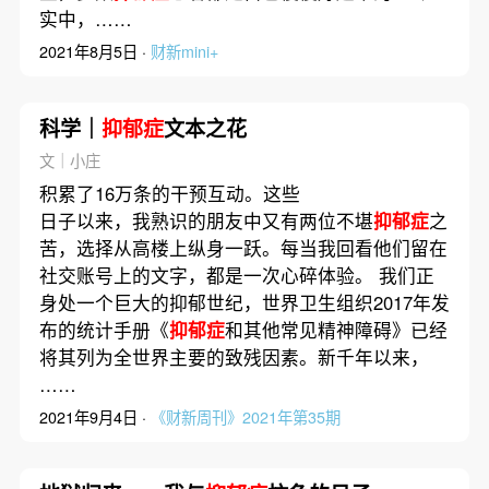
实中，……
2021年8月5日 ·
财新mini+
科学｜
抑郁症
文本之花
文｜小庄
积累了16万条的干预互动。这些
日子以来，我熟识的朋友中又有两位不堪
抑郁症
之
苦，选择从高楼上纵身一跃。每当我回看他们留在
社交账号上的文字，都是一次心碎体验。 我们正
身处一个巨大的抑郁世纪，世界卫生组织2017年发
布的统计手册《
抑郁症
和其他常见精神障碍》已经
将其列为全世界主要的致残因素。新千年以来，
……
2021年9月4日 ·
《财新周刊》2021年第35期