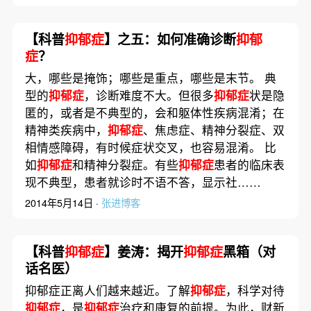
【科普
抑郁症
】之五：如何准确诊断
抑郁
症
？
大，哪些是掩饰；哪些是重点，哪些是末节。 典
型的
抑郁症
，诊断难度不大。但很多
抑郁症
状是隐
匿的，或者是不典型的，会和躯体性疾病混淆；在
精神类疾病中，
抑郁症
、焦虑症、精神分裂症、双
相情感障碍，有时候症状交叉，也容易混淆。 比
如
抑郁症
和精神分裂症。有些
抑郁症
患者的临床表
现不典型，患者就诊时不语不答，显示社……
2014年5月14日 ·
张进博客
【科普
抑郁症
】姜涛：揭开
抑郁症
黑箱（对
话名医）
抑郁症正离人们越来越近。了解
抑郁症
，科学对待
抑郁症
，是
抑郁症
治疗和康复的前提。为此，财新