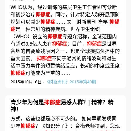
WHO认为，经过训练的基层卫生工作者即可诊断
和初步治疗
抑郁症
。同时，针对特定人群开展预防
规划可以减少
抑郁症
…… 文｜财新周刊 崔筝
抑郁
症
是一种常见的精神疾病。世界卫生组织
（WHO）设立的
抑郁症
专题介绍称，全球范围内
有超过3.5亿人患有
抑郁症
；目前，
抑郁症
是世界
各地的首要致残原因之一，也是全球疾病负担中的
重大因素。
抑郁症
不同于通常的情绪波动和对生
活中压力事件的短暂情绪反应，长期的中度或重度
抑郁症
可能成为严重的……
2015年10月16日 ·
《财新周刊》2015年第40期
青少年为何是
抑郁症
易感人群？| 精神？精
神！
方式，这些也都是必不可少的。 如何早期发现青
少年
抑郁症
？《知识分子》：育梅老师提到，您现