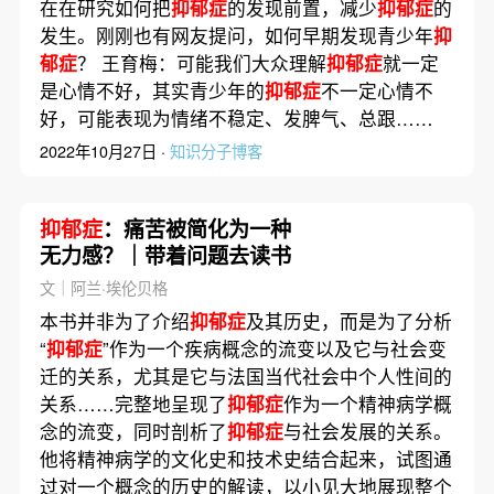
在在研究如何把
抑郁症
的发现前置，减少
抑郁症
的
发生。刚刚也有网友提问，如何早期发现青少年
抑
郁症
？ 王育梅：可能我们大众理解
抑郁症
就一定
是心情不好，其实青少年的
抑郁症
不一定心情不
好，可能表现为情绪不稳定、发脾气、总跟……
2022年10月27日 ·
知识分子博客
抑郁症
：痛苦被简化为一种
无力感？｜带着问题去读书
文｜阿兰·埃伦贝格
本书并非为了介绍
抑郁症
及其历史，而是为了分析
“
抑郁症
”作为一个疾病概念的流变以及它与社会变
迁的关系，尤其是它与法国当代社会中个人性间的
关系……完整地呈现了
抑郁症
作为一个精神病学概
念的流变，同时剖析了
抑郁症
与社会发展的关系。
他将精神病学的文化史和技术史结合起来，试图通
过对一个概念的历史的解读，以小见大地展现整个