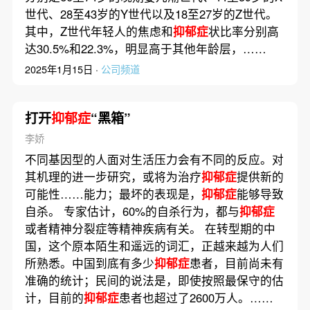
世代、28至43岁的Y世代以及18至27岁的Z世代。
其中，Z世代年轻人的焦虑和
抑郁症
状比率分别高
达30.5%和22.3%，明显高于其他年龄层，……
2025年1月15日 ·
公司频道
打开
抑郁症
“黑箱”
李娇
不同基因型的人面对生活压力会有不同的反应。对
其机理的进一步研究，或将为治疗
抑郁症
提供新的
可能性……能力；最坏的表现是，
抑郁症
能够导致
自杀。 专家估计，60%的自杀行为，都与
抑郁症
或者精神分裂症等精神疾病有关。 在转型期的中
国，这个原本陌生和遥远的词汇，正越来越为人们
所熟悉。中国到底有多少
抑郁症
患者，目前尚未有
准确的统计；民间的说法是，即使按照最保守的估
计，目前的
抑郁症
患者也超过了2600万人。……