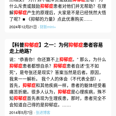
什么斥责或鼓励
抑郁症
患者对他们并无帮助？在理
解
抑郁症
产生的原理后，大家是不是已经恍然大悟
了呢？■ 《抑郁的力量》点此优惠购买……
2024年12月21日 ·
财新mini+
【科普
抑郁症
】之一：为何
抑郁症
患者容易
走上绝路？
说：“恭喜你！你还算不上
抑郁症
。” 那么，为什么
抑郁症
患者都想自杀？
抑郁症
患者自述“生不如
死”，是夸张还是现实？答案当然是后者。原因，
我来一一解析。 我个人的体会（不代表全部），
首先，
抑郁症
和其他疾病一样，患者的躯体经受着
痛苦折磨。很多人认为，
抑郁症
是心理疾病，殊不
知
抑郁症
首先表现为生理疾患，那时，患者完全不
会知道自己得的是抑郁症。……
2014年5月7日 ·
张进博客