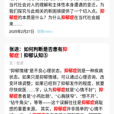
当代社会对人的理解和主体性本身遭遇的变迁，为
我们探究与此相关的新困境提供了一个切入点。
抑
郁症
的本质是什么？为什么
抑郁症
在当代社会越
来……
2025年2月27日 ·
财新mini+
张进：如何判断是否患有
抑
郁症
｜抑郁认知⑤
文｜张进
“抑郁情绪”是不良心理状态，
抑郁症
则是一种疾病
状态。如果只是抑郁情绪，可以通过心理咨询、改
变环境调整；如果已经到了抑郁发作的程度，就要
尽快就医……字，认为
抑郁症
就是“心情不好”；
抑
郁症
患者是“小鸡肚肠”、“心胸狭窄”、“想不开”、
“钻牛角尖”，等等——这个误解往往是
抑郁症
病耻
感的重要来源。 其实，
抑郁症
并非简单的“心情不