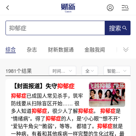
搜索
综合
杂志
财新数据通
金融我闻
财新mini
1981个结果
时间不限
全文
智能排序
【封面报道】失守
抑郁症
抑郁症
已成国人常见杀手，筑牢
防线要从扫除盲区开始…… 很
多人知道
抑郁症
，很少人了解
抑郁症
。
抑郁症
是
“情绪病”。得了
抑郁症
的人，是“小心眼”“想不开”
“爱钻牛角尖”“脆弱”，等等。 都错了。
抑郁症
就是
一种病，有着和其他疾病一样完整的生化过程，最