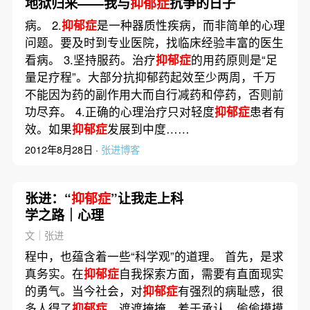
地狱归来——我与
抑郁症
抗争的日子
病。 2.
抑郁症
是一种器质性疾病，而非简单的心理
问题。要及时到专业医院，找临床经验丰富的医生
看病。 3.坚持服药。治疗
抑郁症
的用药原则是“足
量足疗程”。大部分抗抑郁药起效至少两周，千万
不能因为药的副作用大而自行减药和停药，否则前
功尽弃。 4.正确的心理治疗只对轻度
抑郁症
患者有
效。如果
抑郁症
发展到中度……
2012年8月28日 ·
张进博客
张进：“
抑郁症
”让我走上科
学之路｜心理
文｜张进
程中，也蕴含着一些“科学观”的道理。 首先，是求
真务实。在
抑郁症
自我探索方面，需要有直面现实
的勇气。当今社会，对
抑郁症
有强烈的病耻感，很
多人得了
抑郁症
，遮遮掩掩，羞于承认，偷偷摸摸