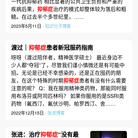
一代抗抑郁药 相比显著的公共卫生负担和严重的
疾病后果，
抑郁症
治疗的模式却整体较为落后和粗
糙。在过去半个多世纪里，……
2023年5月11日 ·
知识分子博客
渡过｜
抑郁症
患者新冠服药指南
呀呀（渡过陪伴者，精神医学硕士） 最近身边不
少人都“夺冠”了，尽管我们谨小慎微还是有可能中
招。无论是已经不幸感染的，还是正在囤药的朋
友，在这个特殊的时期
抑郁症
患者有没有什么需要
注意的呢？ Q：我在服用精神类药物，那能同时服
用布洛芬或阿司匹林吗？ 如果你服用的是SSRI类
药物（氟西汀、氟伏沙明、帕罗西汀、舍……
2022年12月15日 ·
张进博客
张进：治疗
抑郁症
“没有最