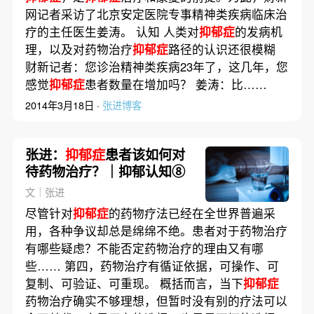
网记者采访了北京安定医院专事精神类疾病临床治
疗的主任医生姜涛。 认知 人类对
抑郁症
的发病机
理，以及对药物治疗
抑郁症
路径的认识还很模糊
财新记者：您诊治精神类疾病23年了，这几年，您
感觉
抑郁症
患者数量在增加吗？ 姜涛：比……
2014年3月18日 ·
张进博客
张进：
抑郁症
患者该如何对
待药物治疗？｜抑郁认知⑧
文｜张进
尽管针对
抑郁症
的药物疗法已经在全世界普遍采
用，各种争议却总是绵绵不绝。患者对于药物治疗
有哪些疑虑？不能否定药物治疗的理由又有哪
些…… 第四，药物治疗有循证依据，可操作、可
复制、可验证、可重现。 概括而言，当下
抑郁症
药物治疗确实不够理想，但暂时没有别的疗法可以