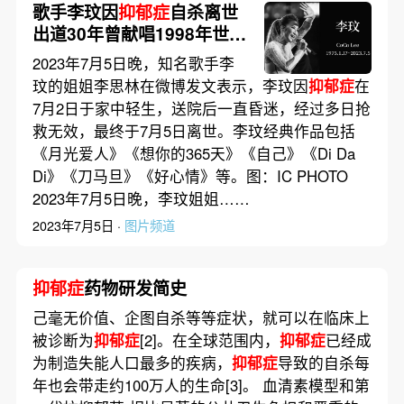
歌手李玟因
抑郁症
自杀离世
出道30年曾献唱1998年世界
杯主题曲
2023年7月5日晚，知名歌手李
玟的姐姐李思林在微博发文表示，李玟因
抑郁症
在
7月2日于家中轻生，送院后一直昏迷，经过多日抢
救无效，最终于7月5日离世。李玟经典作品包括
《月光爱人》《想你的365天》《自己》《Di Da
Di》《刀马旦》《好心情》等。图：IC PHOTO
2023年7月5日晚，李玟姐姐……
2023年7月5日 ·
图片频道
抑郁症
药物研发简史
己毫无价值、企图自杀等等症状，就可以在临床上
被诊断为
抑郁症
[2]。在全球范围内，
抑郁症
已经成
为制造失能人口最多的疾病，
抑郁症
导致的自杀每
年也会带走约100万人的生命[3]。 血清素模型和第