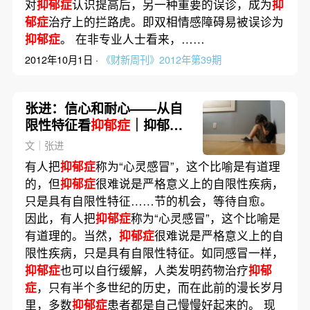
对
抑郁症
认识提高后，另一种重要的误诊，成为
抑
郁症
治疗上的拦路虎。即双相情感障碍易被误诊为
抑郁症
。 在非专业人士看来，……
2012年10月1日 ·
《财新周刊》2012年第39期
张进：信心和耐心——从自
限性特征看
抑郁症
｜抑郁认
知⑥
文｜张进
有人把
抑郁症
称为“心灵感冒”，这个比喻是有道理
的，但
抑郁症
很难说是严格意义上的自限性疾病，
只是具有自限性特征……节的机会，等待自愈。
因此，有人把
抑郁症
称为“心灵感冒”，这个比喻是
有道理的。当然，
抑郁症
很难说是严格意义上的自
限性疾病，只是具有自限性特征。如同感冒一样，
抑郁症
也可以自行缓解，人类发明药物治疗
抑郁
症
，只有半个多世纪的历史，而在此前的漫长岁月
里，多数
抑郁症
患者都是自己慢慢好起来的。 现