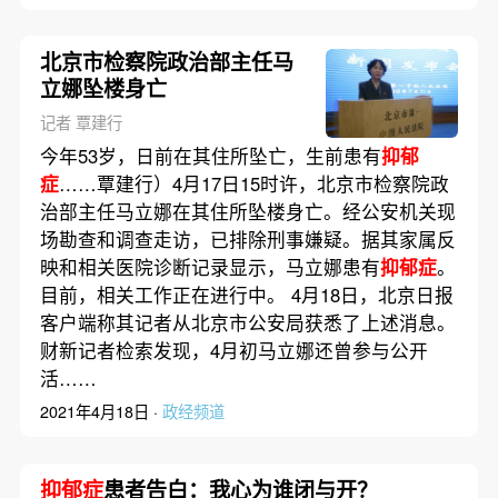
北京市检察院政治部主任马
立娜坠楼身亡
记者 覃建行
今年53岁，日前在其住所坠亡，生前患有
抑郁
症
……覃建行）4月17日15时许，北京市检察院政
治部主任马立娜在其住所坠楼身亡。经公安机关现
场勘查和调查走访，已排除刑事嫌疑。据其家属反
映和相关医院诊断记录显示，马立娜患有
抑郁症
。
目前，相关工作正在进行中。 4月18日，北京日报
客户端称其记者从北京市公安局获悉了上述消息。
财新记者检索发现，4月初马立娜还曾参与公开
活……
2021年4月18日 ·
政经频道
抑郁症
患者告白：我心为谁闭与开？