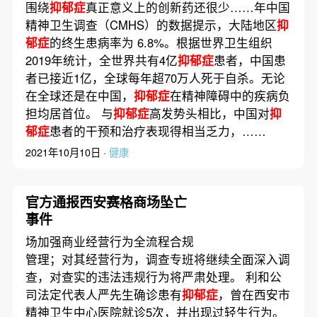
围绕
抑郁症
真正意义上的创新药还很少……年中国
精神卫生调查（CMHS）的数据提示，大陆地区
抑
郁症
的终生患病率为 6.8%。根据世界卫生组织
2019年统计，全世界共有4亿
抑郁症
患者，中国患
者已接近1亿，全球每年超70万人死于自杀。无论
在全球还是在中国，
抑郁症
在精神障碍中的疾病负
担均居首位。 与
抑郁症
高发势头相比，中国对
抑
郁症
患者的干预和治疗表现得相当乏力，……
2021年10月10日 ·
健康
官方通报西安赛格商场坠亡
事件
场加强商业经营行为全流程合规
管理；对其经营行为，调查专班将继续全面深入调
查，对查实的违法违规行为将严肃处理。 利和公
司法定代表人严先生确诊患有
抑郁症
，曾在西安市
精神卫生中心医院就诊5次，并出现过轻生行为。