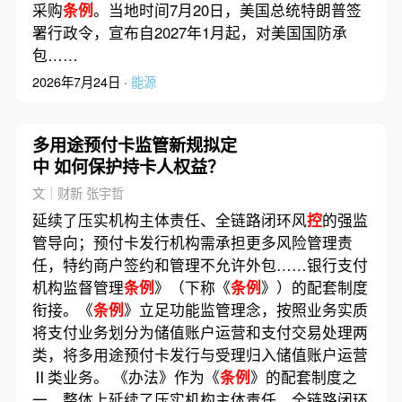
采购
条例
。当地时间7月20日，美国总统特朗普签
署行政令，宣布自2027年1月起，对美国国防承
包……
2026年7月24日 ·
能源
多用途预付卡监管新规拟定
中 如何保护持卡人权益？
文｜财新 张宇哲
延续了压实机构主体责任、全链路闭环风
控
的强监
管导向；预付卡发行机构需承担更多风险管理责
任，特约商户签约和管理不允许外包……银行支付
机构监督管理
条例
》（下称《
条例
》）的配套制度
衔接。《
条例
》立足功能监管理念，按照业务实质
将支付业务划分为储值账户运营和支付交易处理两
类，将多用途预付卡发行与受理归入储值账户运营
Ⅱ类业务。 《办法》作为《
条例
》的配套制度之
一，整体上延续了压实机构主体责任、全链路闭环