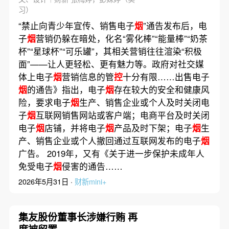
习）
“禁止向青少年宣传、销售电子
烟
”通告发布后，电
子
烟
营销仍躲在暗处，化名“雾化棒”“能量棒”“奶茶
杯”“星球杯”“可乐罐”，其相关营销往往渲染“积极
面”——让人更轻松、更有魅力等。政府对社交媒
体上电子
烟
营销信息的管
控
十分有限……出售电子
烟
的通告》指出，电子
烟
存在较大的安全和健康风
险，要求电子
烟
生产、销售企业或个人及时关闭电
子
烟
互联网销售网站或客户端；电商平台及时关闭
电子
烟
店铺，并将电子
烟
产品及时下架；电子
烟
生
产、销售企业或个人撤回通过互联网发布的电子
烟
广告。 2019年，又有《关于进一步保护未成年人
免受电子
烟
侵害的通告……
2026年5月31日 ·
财新mini+
集友股份董事长涉嫌行贿 再