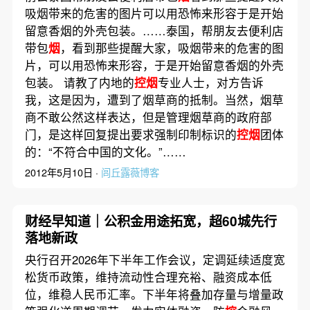
吸烟带来的危害的图片可以用恐怖来形容于是开始
留意香烟的外壳包装。……泰国，帮朋友去便利店
带包
烟
，看到那些提醒大家，吸烟带来的危害的图
片，可以用恐怖来形容，于是开始留意香烟的外壳
包装。 请教了内地的
控烟
专业人士，对方告诉
我，这是因为，遭到了烟草商的抵制。当然，烟草
商不敢公然这样表达，但是管理烟草商的政府部
门，是这样回复提出要求强制印制标识的
控烟
团体
的：“不符合中国的文化。”……
2012年5月10日 ·
闾丘露薇博客
财经早知道｜公积金用途拓宽，超60城先行
落地新政
央行召开2026年下半年工作会议，定调延续适度宽
松货币政策，维持流动性合理充裕、融资成本低
位，维稳人民币汇率。下半年将叠加存量与增量政