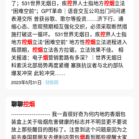
了；531世界无烟日，疾
控
界人士指地方
控烟
立法
“困难空前”；GPT革命｜语音交互公司出门问问递
表港交所 曾获谷歌、歌尔等投资……济下行、通
缩心态、悲观预期相互强化交织，必须采取断然措
施打破这一循环。 531世界无烟日，疾
控
界人士指
地方
控烟
立法“困难空前” 地方性
控烟
立法进程进入
瓶颈期，
控烟
立法各方拉锯，立法效果不佳。 相
关报道：电子
烟
营销套路有多深？｜世界无烟日
科索沃北部局势再度紧绷 塞族抗议者与北约部队
爆发冲突 此轮冲突……
2023年5月31日 ·
财新网
聊聊
控烟
--------------------- 我一直很好奇为何内地的香烟包
装盒上关于吸烟危害健康的标志并不明显更不要说
放上那些醒目的图标了。注意到这个问题是因为之
前去泰国帮朋友去便利店带包
烟
看到那些提醒大家