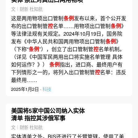
文｜财新 杜知航
这是两用物项出口管制
条例
发布以来，首个公开发
布的出口管制管
控
名单……用物项出口管制
条例
》
等法律法规有关规定。2024年10月19日，国务院
发布《中华人民共和国两用物项出口管制
条例
》
（下称“
条例
”），创立了出口管制管
控
名单机制。
（详见《中国军民两用出口将实施名单管理 具体
如何运作？》）
条例
指出，进口商、最终用户有
下列情形之一的，将列入出口管制管
控
名单：违反
最终用……
2025年1月2日 ·
科技
美国将5家中国公司纳入实体
清单 指控其涉俄军事
文｜财新 杜知航
实体清单之外，BIS还进行了长臂管辖，使用了美