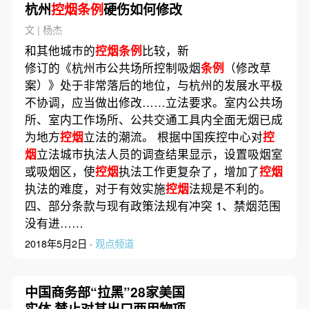
杭州
控烟条例
硬伤如何修改
文 | 杨杰
和其他城市的
控烟条例
比较，新
修订的《杭州市公共场所控制吸烟
条例
（修改草
案）》处于非常落后的地位，与杭州的发展水平极
不协调，应当做出修改……立法要求。室内公共场
所、室内工作场所、公共交通工具内全面无烟已成
为地方
控烟
立法的潮流。 根据中国疾控中心对
控
烟
立法城市执法人员的调查结果显示，设置吸烟室
或吸烟区，使
控烟
执法工作更复杂了，增加了
控烟
执法的难度，对于有效实施
控烟
法规是不利的。
四、部分条款与现有政策法规有冲突 1、禁烟范围
没有进……
2018年5月2日 ·
观点频道
中国商务部“拉黑”28家美国
实体 禁止对其出口两用物项