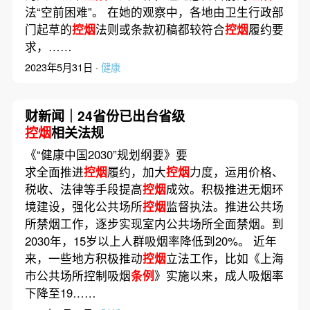
法“空前困难”。 在她的观察中，各地由卫生行政部
门起草的
控烟
法则或条款初稿都较符合
控烟
履约要
求，……
2023年5月31日 ·
健康
财新闻｜24省份已出台省级
控烟
相关法规
《“健康中国2030”规划纲要》要
求全面推进
控烟
履约，加大
控烟
力度，运用价格、
税收、法律等手段提高
控烟
成效。积极推进无烟环
境建设，强化公共场所
控烟
监督执法。推进公共场
所禁烟工作，逐步实现室内公共场所全面禁烟。到
2030年，15岁以上人群吸烟率降低到20%。 近年
来，一些地方积极推动
控烟
立法工作，比如《上海
市公共场所控制吸烟
条例
》实施以来，成人吸烟率
下降至19……