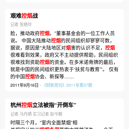
艰难
控烟
战
记者 张艳玲
脸，推动政府
控烟
。”董事基金会的一位工作人员
说。 中国大陆推动
控烟
的民间组织却寥寥可数，
据说，原因是“大陆地区对
烟
害的认识不足，
控烟
很难看到效果，政府又不主动提供帮助，民间组织
很难找到资助
控烟
的资金。在多米诺骨牌的最后，
就是中国的民间组织更热衷于‘扶贫与教育’”。 仅有
的中国
控烟
协会、新探等……
2011年9月16日 ·
《财新周刊》2011年第37期
杭州
控烟
立法被指“开倒车”
记者 马丹萌 实习记者 赵今朝
时隔三个月，“室内全面禁烟”相