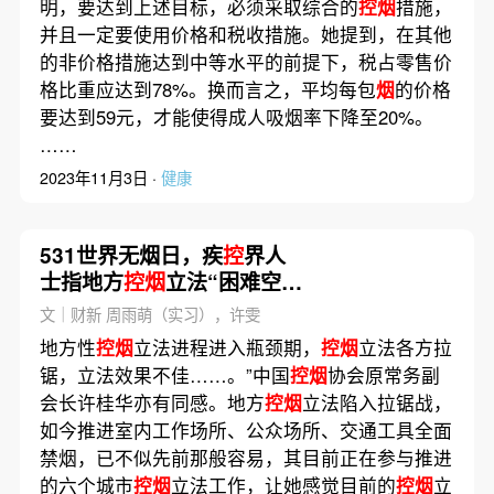
明，要达到上述目标，必须采取综合的
控烟
措施，
并且一定要使用价格和税收措施。她提到，在其他
的非价格措施达到中等水平的前提下，税占零售价
格比重应达到78%。换而言之，平均每包
烟
的价格
要达到59元，才能使得成人吸烟率下降至20%。
……
2023年11月3日 ·
健康
531世界无烟日，疾
控
界人
士指地方
控烟
立法“困难空
前”
文｜财新 周雨萌（实习），许雯
地方性
控烟
立法进程进入瓶颈期，
控烟
立法各方拉
锯，立法效果不佳……。”中国
控烟
协会原常务副
会长许桂华亦有同感。地方
控烟
立法陷入拉锯战，
如今推进室内工作场所、公众场所、交通工具全面
禁烟，已不似先前那般容易，其目前正在参与推进
的六个城市
控烟
立法工作，让她感觉目前的
控烟
立