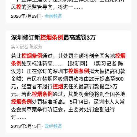
风
控
的强监管导向，将进一……
2026年7月29日 ·
金融频道
深圳修订新
控烟条例
最高或罚3万
实习记者 陈汝芳
若此
控烟条例
通过，其处罚金额将创全国各地
控烟
条例
处罚标准新高…… 【财新网】（实习记者 陈
汝芳）正在修订的深圳市
控烟条例
拟大幅提高罚款
金额：市民在禁烟区吸烟罚款将由20元提高至500
元，经营者不履行
控烟
责任的最高罚款提至3万
元。若此
控烟条例
通过，其处罚金额将创全国各地
控烟条例
处罚标准新高。 5月14日，深圳市人大常
委会就草案举行听证会，主要对处罚金额进行
讨……
2013年5月15日 ·
政经频道