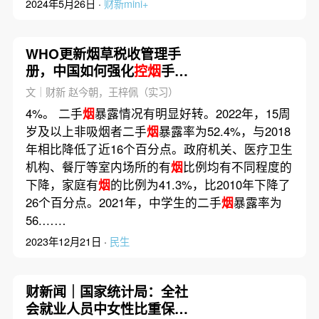
2024年5月26日 ·
财新mini+
WHO更新烟草税收管理手
册，中国如何强化
控烟
手
段？
文｜财新 赵今朝，王梓佩（实习）
4%。 二手
烟
暴露情况有明显好转。2022年，15周
岁及以上非吸烟者二手
烟
暴露率为52.4%，与2018
年相比降低了近16个百分点。政府机关、医疗卫生
机构、餐厅等室内场所的有
烟
比例均有不同程度的
下降，家庭有
烟
的比例为41.3%，比2010年下降了
26个百分点。2021年，中学生的二手
烟
暴露率为
56.……
2023年12月21日 ·
民生
财新闻｜国家统计局：全社
会就业人员中女性比重保持