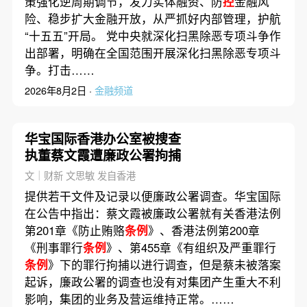
策强化逆周期调节，发力实体融资、防
控
金融风
险、稳步扩大金融开放，从严抓好内部管理，护航
“十五五”开局。 党中央就深化扫黑除恶专项斗争作
出部署，明确在全国范围开展深化扫黑除恶专项斗
争。打击……
2026年8月2日 ·
金融频道
华宝国际香港办公室被搜查
执董蔡文霞遭廉政公署拘捕
文｜财新 文思敏 发自香港
提供若干文件及记录以便廉政公署调查。华宝国际
在公告中指出：蔡文霞被廉政公署就有关香港法例
第201章《防止贿赂
条例
》、香港法例第200章
《刑事罪行
条例
》、第455章《有组织及严重罪行
条例
》下的罪行拘捕以进行调查，但是蔡未被落案
起诉，廉政公署的调查也没有对集团产生重大不利
影响，集团的业务及营运维持正常。……