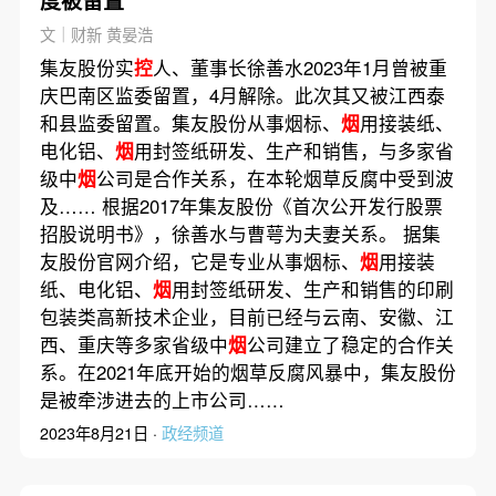
度被留置
文｜财新 黄晏浩
集友股份实
控
人、董事长徐善水2023年1月曾被重
庆巴南区监委留置，4月解除。此次其又被江西泰
和县监委留置。集友股份从事烟标、
烟
用接装纸、
电化铝、
烟
用封签纸研发、生产和销售，与多家省
级中
烟
公司是合作关系，在本轮烟草反腐中受到波
及…… 根据2017年集友股份《首次公开发行股票
招股说明书》，徐善水与曹萼为夫妻关系。 据集
友股份官网介绍，它是专业从事烟标、
烟
用接装
纸、电化铝、
烟
用封签纸研发、生产和销售的印刷
包装类高新技术企业，目前已经与云南、安徽、江
西、重庆等多家省级中
烟
公司建立了稳定的合作关
系。在2021年底开始的烟草反腐风暴中，集友股份
是被牵涉进去的上市公司……
2023年8月21日 ·
政经频道