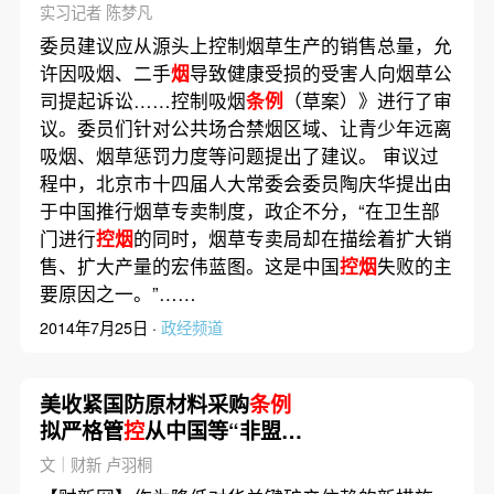
实习记者 陈梦凡
委员建议应从源头上控制烟草生产的销售总量，允
许因吸烟、二手
烟
导致健康受损的受害人向烟草公
司提起诉讼……控制吸烟
条例
（草案）》进行了审
议。委员们针对公共场合禁烟区域、让青少年远离
吸烟、烟草惩罚力度等问题提出了建议。 审议过
程中，北京市十四届人大常委会委员陶庆华提出由
于中国推行烟草专卖制度，政企不分，“在卫生部
门进行
控烟
的同时，烟草专卖局却在描绘着扩大销
售、扩大产量的宏伟蓝图。这是中国
控烟
失败的主
要原因之一。”……
2014年7月25日 ·
政经频道
美收紧国防原材料采购
条例
拟严格管
控
从中国等“非盟友
国”采购
文｜财新 卢羽桐