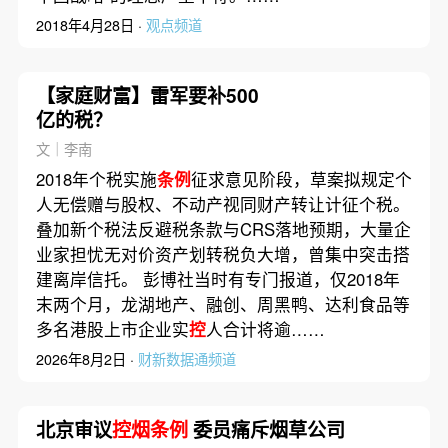
2018年4月28日 ·
观点频道
【家庭财富】雷军要补500
亿的税？
文｜李南
2018年个税实施
条例
征求意见阶段，草案拟规定个
人无偿赠与股权、不动产视同财产转让计征个税。
叠加新个税法反避税条款与CRS落地预期，大量企
业家担忧无对价资产划转税负大增，曾集中突击搭
建离岸信托。 彭博社当时有专门报道，仅2018年
末两个月，龙湖地产、融创、周黑鸭、达利食品等
多名港股上市企业实
控
人合计将逾……
2026年8月2日 ·
财新数据通频道
北京审议
控烟条例
委员痛斥烟草公司