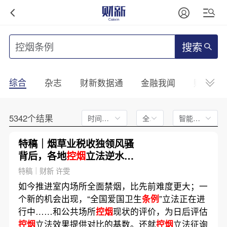
搜索
综合
杂志
财新数据通
金融我闻
财新mini
5342个结果
时间不限
全文
智能排序
特稿｜烟草业税收独领风骚
背后，各地
控烟
立法逆水行
舟
特稿｜财新 许雯
如今推进室内场所全面禁烟，比先前难度更大；一
个新的机会出现，“全国爱国卫生
条例
”立法正在进
行中……和公共场所
控烟
现状的评价，为日后评估
控烟
立法效果提供对比的基数。还就
控烟
立法征询