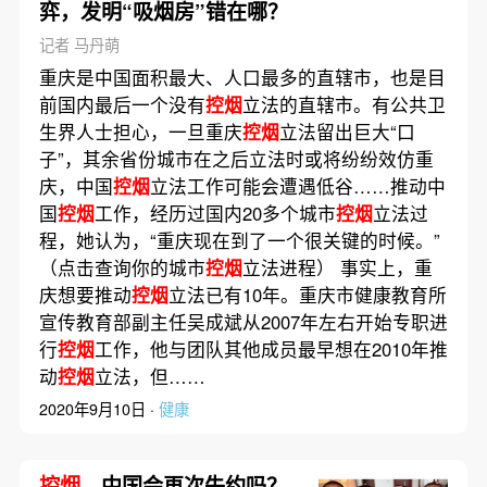
弈，发明“吸烟房”错在哪？
记者 马丹萌
重庆是中国面积最大、人口最多的直辖市，也是目
前国内最后一个没有
控烟
立法的直辖市。有公共卫
生界人士担心，一旦重庆
控烟
立法留出巨大“口
子”，其余省份城市在之后立法时或将纷纷效仿重
庆，中国
控烟
立法工作可能会遭遇低谷……推动中
国
控烟
工作，经历过国内20多个城市
控烟
立法过
程，她认为，“重庆现在到了一个很关键的时候。”
（点击查询你的城市
控烟
立法进程） 事实上，重
庆想要推动
控烟
立法已有10年。重庆市健康教育所
宣传教育部副主任吴成斌从2007年左右开始专职进
行
控烟
工作，他与团队其他成员最早想在2010年推
动
控烟
立法，但……
2020年9月10日 ·
健康
控烟
，中国会再次失约吗？