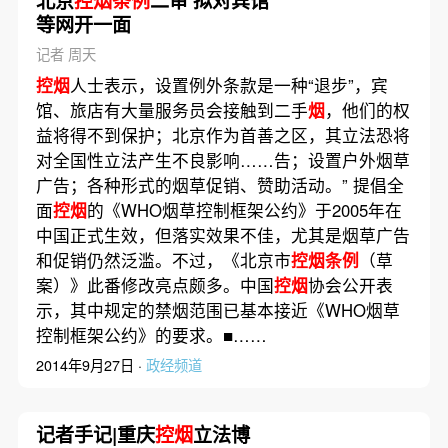
北京
控烟条例
二审 拟对宾馆
等网开一面
记者 周天
控烟
人士表示，设置例外条款是一种“退步”，宾
馆、旅店有大量服务员会接触到二手
烟
，他们的权
益将得不到保护；北京作为首善之区，其立法恐将
对全国性立法产生不良影响……告；设置户外烟草
广告；各种形式的烟草促销、赞助活动。” 提倡全
面
控烟
的《WHO烟草控制框架公约》于2005年在
中国正式生效，但落实效果不佳，尤其是烟草广告
和促销仍然泛滥。不过，《北京市
控烟条例
（草
案）》此番修改亮点颇多。中国
控烟
协会公开表
示，其中规定的禁烟范围已基本接近《WHO烟草
控制框架公约》的要求。■……
2014年9月27日 ·
政经频道
记者手记|重庆
控烟
立法博