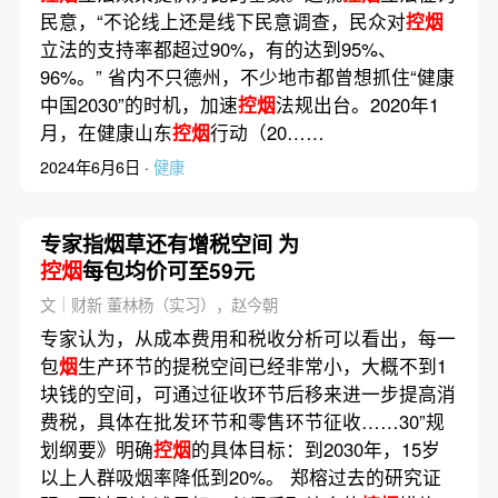
民意，“不论线上还是线下民意调查，民众对
控烟
立法的支持率都超过90%，有的达到95%、
96%。” 省内不只德州，不少地市都曾想抓住“健康
中国2030”的时机，加速
控烟
法规出台。2020年1
月，在健康山东
控烟
行动（20……
2024年6月6日 ·
健康
专家指烟草还有增税空间 为
控烟
每包均价可至59元
文｜财新 董林杨（实习），赵今朝
专家认为，从成本费用和税收分析可以看出，每一
包
烟
生产环节的提税空间已经非常小，大概不到1
块钱的空间，可通过征收环节后移来进一步提高消
费税，具体在批发环节和零售环节征收……30”规
划纲要》明确
控烟
的具体目标：到2030年，15岁
以上人群吸烟率降低到20%。 郑榕过去的研究证