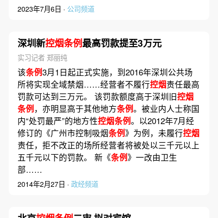
2023年7月6日 ·
公司频道
深圳新
控烟条例
最高罚款提至3万元
实习记者 郑丽纯
该
条例
3月1日起正式实施，到2016年深圳公共场
所将实现全域禁烟……经营者不履行
控烟
责任最高
罚款可达到三万元。 该罚款额度高于深圳旧
控烟
条例
，亦明显高于其他地方
条例
。被业内人士称国
内“处罚最严”的地方性
控烟条例
。以2012年7月经
修订的《广州市控制吸烟
条例
》为例，未履行
控烟
责任，拒不改正的场所经营者将被处以三千元以上
五千元以下的罚款。 新《
条例
》一改由卫生
部……
2014年2月27日 ·
政经频道