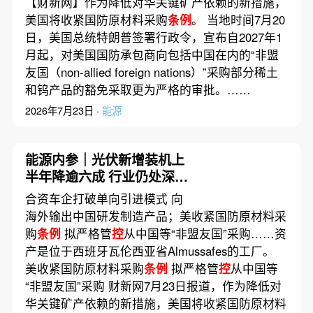
【财新网】作为降低对华关键矿产依赖的新措施，
美国将收紧国防原材料采购
条例
。 当地时间7月20
日，美国总统特朗普签署行政令，宣布自2027年1
月起，对美国国防承包商向包括中国在内的“非盟
友国（non-allied foreign nations）”采购部分稀土
和钨产品的豁免采取更为严格的审批。……
2026年7月23日 ·
能源
能源内参｜光伏新增装机上
半年降逾六成 行业仍处深度
调整期；吉利汽车收购福特
合资车企打破单向引进模式 向
西班牙工厂34%股权 双方将
海外输出中国研发制造产品；美收紧国防原材料采
合作开发新能源车型
购
条例
拟严格管
控
从中国等“非盟友国”采购……资
产是位于西班牙瓦伦西亚省Almussafes的工厂。
美收紧国防原材料采购
条例
拟严格管
控
从中国等
“非盟友国”采购 财新网7月23日报道，作为降低对
华关键矿产依赖的新措施，美国将收紧国防原材料