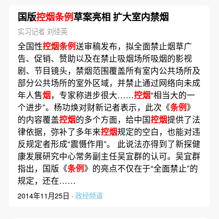
国版
控烟条例
草案亮相 扩大室内禁烟
实习记者 刘佳英
全国性
控烟条例
送审稿发布，拟全面禁止烟草广
告、促销、赞助以及在禁止吸烟场所吸烟的影视
剧、节目镜头，禁烟范围覆盖所有室内公共场所及
部分公共场所的室外区域，并禁止通过网络向未成
年人售
烟
，专家称进步很大……
控烟
“相当大的一
个进步”。杨功焕对财新记者表示，此次《
条例
》
的内容覆盖
控烟
的多个方面，给中国
控烟
提供了法
律依据，弥补了多年来
控烟
规定的空白，也能对违
反规定者形成“震慑作用”。 此说法亦得到了新探健
康发展研究中心常务副主任吴宜群的认可。吴宜群
指出，国版《
条例
》的亮点不仅在于“全面禁止”的
规定，还在……
2014年11月25日 ·
政经频道