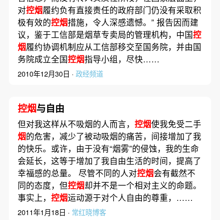
对
控烟
履约负有直接责任的政府部门仍没有采取积
极有效的
控烟
措施，令人深感遗憾。” 报告因而建
议，鉴于工信部是烟草专卖局的管理机构，中国
控
烟
履约协调机制应从工信部移交至国务院，并由国
务院成立全国
控烟
指导小组，尽快……
2010年12月30日 ·
政经频道
控烟
与自由
但对我这样从不吸烟的人而言，
控烟
使我免受二手
烟
的危害，减少了被动吸烟的痛苦，间接增加了我
的快乐。或许，由于没有“烟雾”的侵蚀，我的生命
会延长，这等于增加了我自由生活的时间，提高了
幸福感的总量。 尽管不同的人对
控烟
会有截然不
同的态度，但
控烟
却并不是一个相对主义的命题。
事实上，
控烟
运动源于对个人自由的尊重，……
2011年1月18日 ·
常红晓博客