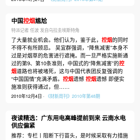
中国
控烟
尴尬
特派记者 任波 发自乌拉圭埃斯特角
了大量就业机会。他们认为，鉴于此，
控烟
的同时
不得不有所顾忌。 吴宜群强调，“降焦减害”本身不
过是对烟草的危害进行遮掩。而一旦严格实施新通
过的第9、第10条准则，中国式的“降焦减害”的
控
烟
道路也将被堵死，这与中国代表团反复强调的
“中国国情”充满矛盾。
控烟
遗憾
控烟
遗憾 即便实
施准则获得通过，但……
2010年12月4日 ·
《财新周刊》2010年第48期
夜读精选：广东用电高峰提前到来 云南水电
供应偏紧
推荐：专栏丨阻断下行苗头，是时候采取有力措施