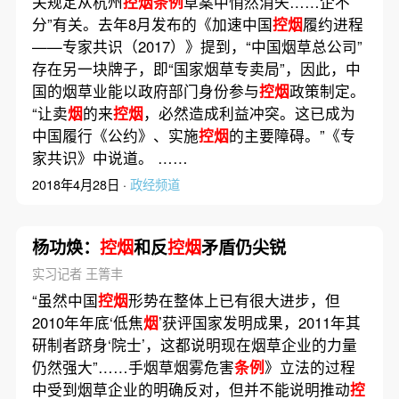
关规定从杭州
控烟条例
草案中悄然消失……企不
分”有关。去年8月发布的《加速中国
控烟
履约进程
——专家共识（2017）》提到，“中国烟草总公司”
存在另一块牌子，即“国家烟草专卖局”，因此，中
国的烟草业能以政府部门身份参与
控烟
政策制定。
“让卖
烟
的来
控烟
，必然造成利益冲突。这已成为
中国履行《公约》、实施
控烟
的主要障碍。”《专
家共识》中说道。 ……
2018年4月28日 ·
政经频道
杨功焕：
控烟
和反
控烟
矛盾仍尖锐
实习记者 王箐丰
“虽然中国
控烟
形势在整体上已有很大进步，但
2010年年底‘低焦
烟
’获评国家发明成果，2011年其
研制者跻身‘院士’，这都说明现在烟草企业的力量
仍然强大”……手烟草烟雾危害
条例
》立法的过程
中受到烟草企业的明确反对，但并不能说明推动
控