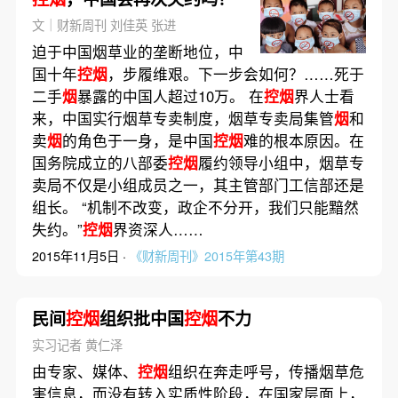
文｜财新周刊 刘佳英 张进
迫于中国烟草业的垄断地位，中
国十年
控烟
，步履维艰。下一步会如何？……死于
二手
烟
暴露的中国人超过10万。 在
控烟
界人士看
来，中国实行烟草专卖制度，烟草专卖局集管
烟
和
卖
烟
的角色于一身，是中国
控烟
难的根本原因。在
国务院成立的八部委
控烟
履约领导小组中，烟草专
卖局不仅是小组成员之一，其主管部门工信部还是
组长。 “机制不改变，政企不分开，我们只能黯然
失约。”
控烟
界资深人……
2015年11月5日 ·
《财新周刊》2015年第43期
民间
控烟
组织批中国
控烟
不力
实习记者 黄仁泽
由专家、媒体、
控烟
组织在奔走呼号，传播烟草危
害信息，而没有转入实质性阶段，在国家层面上，