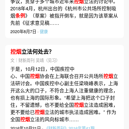
争议，贯穿于多个城市近年来
控烟
立法的讨论中。
2018年4月，杭州出台的《杭州市公共场所控制吸
烟
条例
》（草案）被指开倒车，就是因为该草案从
先前《征求意见稿……
2020年8月7日 ·
健康
控烟
立法何处去？
文｜财新周刊 吴靖（见习）
于是，10月12日，中国疾控中
心、中国
控烟
协会在上海联合召开公共场所
控烟
立
法研讨会。中国疾控中心副主任梁晓峰表示，上海
开这么大的口子，不符合上海人注重健康的理念，
也有损上海的国际形象。“希望上海把这个口子封
住，不留遗憾，也不要给全国
控烟
立法造成困难，
更不要给已
控烟
立法的城市执法造成困难。” 作为
全国
控烟
立法的风向标城市……
2016年10月21日 ·
《财新周刊》2016年第41期