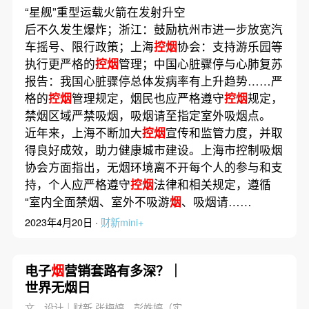
在四成以上
“星舰”重型运载火箭在发射升空
后不久发生爆炸；浙江：鼓励杭州市进一步放宽汽
车摇号、限行政策；上海
控烟
协会：支持游乐园等
执行更严格的
控烟
管理；中国心脏骤停与心肺复苏
报告：我国心脏骤停总体发病率有上升趋势……严
格的
控烟
管理规定，烟民也应严格遵守
控烟
规定，
禁烟区域严禁吸烟，吸烟请至指定室外吸烟点。
近年来，上海不断加大
控烟
宣传和监管力度，并取
得良好成效，助力健康城市建设。上海市控制吸烟
协会方面指出，无烟环境离不开每个人的参与和支
持，个人应严格遵守
控烟
法律和相关规定，遵循
“室内全面禁烟、室外不吸游
烟
、吸烟请……
2023年4月20日 ·
财新mini+
电子
烟
营销套路有多深？｜
世界无烟日
文、设计｜财新 张梅婷，彭姝婷（实