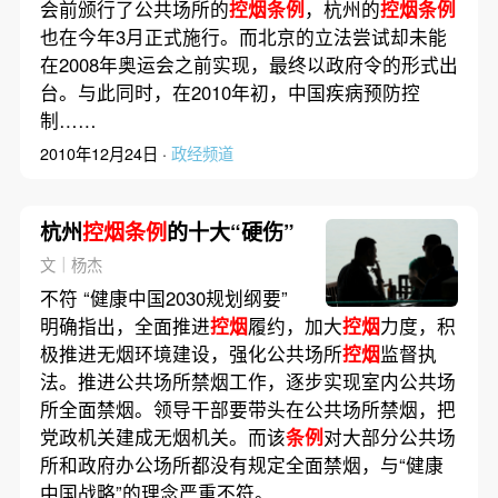
会前颁行了公共场所的
控烟条例
，杭州的
控烟条例
也在今年3月正式施行。而北京的立法尝试却未能
在2008年奥运会之前实现，最终以政府令的形式出
台。与此同时，在2010年初，中国疾病预防控
制……
2010年12月24日 ·
政经频道
杭州
控烟条例
的十大“硬伤”
文｜杨杰
不符 “健康中国2030规划纲要”
明确指出，全面推进
控烟
履约，加大
控烟
力度，积
极推进无烟环境建设，强化公共场所
控烟
监督执
法。推进公共场所禁烟工作，逐步实现室内公共场
所全面禁烟。领导干部要带头在公共场所禁烟，把
党政机关建成无烟机关。而该
条例
对大部分公共场
所和政府办公场所都没有规定全面禁烟，与“健康
中国战略”的理念严重不符。……