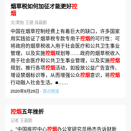
烟草税如何加征才能更好
控
烟
文|黄勉 王健 寇磊鹏
中国在烟草控制经费上有着巨大的缺口，许多国家
用实践验证了烟草税专款专用于
控烟
的可行性：可
将政府的烟草税收入用于社会医疗和公共卫生事业
管理，以及实施
控烟
规划等……政府的烟草税收入
用于社会医疗和公共卫生事业管理，以及实施
控烟
规划，推行各项
控烟
活动，如投放公益广告宣传、
增设禁烟标识等，从而增强公众
控烟
意识，将
控烟
行动融入社会生活。■……
2020年9月29日 ·
观点频道
控烟
五年挫折
记者 王嘉鹏
。”中国疾控中心
控烟
办公室研究员杨杰告诉财新