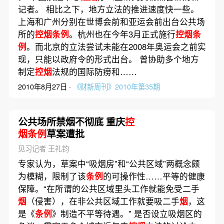
记者。 相比之下，地方立法的推进速度快一些。
上海和广州分别在世博会前和亚运会前出台公共场
所的
控烟条例
。杭州也在今年3月正式施行
控烟条
例
。而北京的立法尝试未能在2008年奥运会之前实
现，只能以政府令的形式出台。 曾协助多个地方
制定
控烟
法规的国际防痨和……
2010年8月27日 ·
《财新周刊》2010年第35期
公共场所禁烟不彻底 重庆
控
烟条例
草案遭批
见习记者 王礼钧
专家认为，草案中“吸烟房”和“公共区域”两概念颇
为模糊，限制了该
条例
的可操作性……平等的健康
保障。“在所谓的公共区域里头工作就能免受二手
烟
（侵害），在非公共区域工作就要吸二手
烟
，这
是《
条例
》制造不平等待遇。” 是否设立吸烟区的