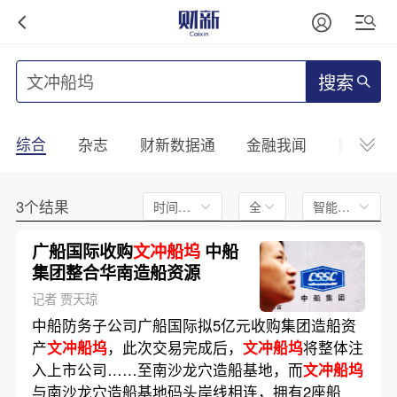
搜索
综合
杂志
财新数据通
金融我闻
财新mini
3个结果
时间不限
全文
智能排序
广船国际收购
文冲船坞
中船
集团整合华南造船资源
记者 贾天琼
中船防务子公司广船国际拟5亿元收购集团造船资
产
文冲船坞
，此次交易完成后，
文冲船坞
将整体注
入上市公司……至南沙龙穴造船基地，而
文冲船坞
与南沙龙穴造船基地码头岸线相连，拥有2座船