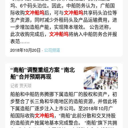
坞、6个码头泊位。因此，中船防务认为，广船国
际收购
文冲船坞
后，可与
文冲船坞
共享码头泊位等
生产资源，同时减少外租码头及产品运输费用，进
一步增加造船产能，实现降本增效。 公告还称，
此次收购完成后，
文冲船坞
将纳入中船防务合并报
表范……
2018年10月20日 ·
公司频道
“南船”调整重组方案 “南北
船”合并预期再现
记者 贾天琼
船舶和中船防务腾挪下属造船厂的股权和资产，初
步整合了长三角和华南地区的造船资源，并借此将
下属造船厂逐步注入上市公司。至2018年10月广
船国际收购
文冲船坞
，“南船”此前分散和交叉持股
的造船资产按属地基本完成整合。 “南船”旗下共拥