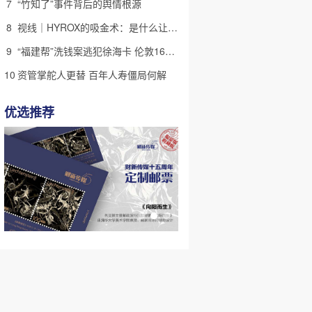
7
“竹知了”事件背后的舆情根源
8
视线｜HYROX的吸金术：是什么让中产们甘心“花钱找虐”？
9
“福建帮”洗钱案逃犯徐海卡 伦敦16套房拟被英国没收(含视频)
10
资管掌舵人更替 百年人寿僵局何解
优选推荐