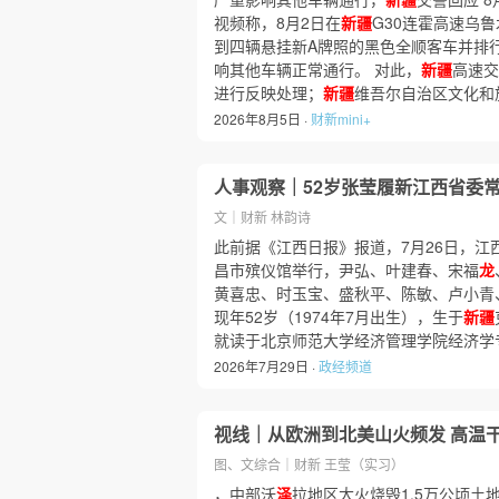
视频称，8月2日在
新疆
G30连霍高速乌
到四辆悬挂新A牌照的黑色全顺客车并排
响其他车辆正常通行。 对此，
新疆
高速交
进行反映处理；
新疆
维吾尔自治区文化和
2026年8月5日 ·
财新mini+
人事观察｜52岁张莹履新江西省委
文｜财新 林韵诗
此前据《江西日报》报道，7月26日，江
昌市殡仪馆举行，尹弘、叶建春、宋福
龙
黄喜忠、时玉宝、盛秋平、陈敏、卢小青
现年52岁（1974年7月出生），生于
新疆
就读于北京师范大学经济管理学院经济学
2026年7月29日 ·
政经频道
视线｜从欧洲到北美山火频发 高温干
图、文综合｜财新 王莹（实习）
，中部沃
泽
拉地区大火烧毁1.5万公顷土