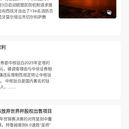
月3日启动欧盟民防机制请求援
日向西班牙派出了134名消防员
葡萄牙莫尔塔瓜市切尔科萨教
套利
券是中核钛白2023年定增的
7亿元，被调查理由与中信证券相
嫌违反限制性规定转让中核钛
法。 中核钛白是国内著名的钛
生人，……
布放弃世界杯股权出售项目
年世锦赛决赛的对阵复刻中鏖
。特鲁姆普则6:0速胜“巫师”