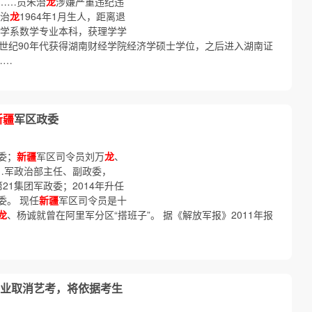
……员朱治
龙
涉嫌严重违纪违
朱治
龙
1964年1月生人，距离退
数学系数学专业本科，获理学学
0世纪90年代获得湖南财经学院经济学硕士学位，之后进入湖南证
……
新疆
军区政委
委；
新疆
军区司令员刘万
龙
、
…军政治部主任、副政委，
第21集团军政委；2014年升任
委。 现任
新疆
军区司令员是十
龙
、杨诚就曾在阿里军分区“搭班子”。 据《解放军报》2011年报
业取消艺考，将依据考生