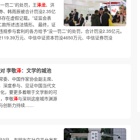
一罚二”的处罚，王
泽龙
、洪
、韩雨辰被合计罚没2.35亿
书存在虚假记载。”证监会表
二款所述违法情形。 最终，证
规参与套利的各方给予“没一罚二”的处罚，合计罚没2.35亿元。
2119.39万元、中信中证资本罚没4650万元、中信证券罚没
对 李敬
泽
：文学的城池
常委、中国作家协会副主席、
，深度参与、见证中国当代文
变化，要更多着眼于文学新的可
问，李敬
泽
与深圳这座城市渊源
与创新力持续……
8月3日，有网友在社交平台发布