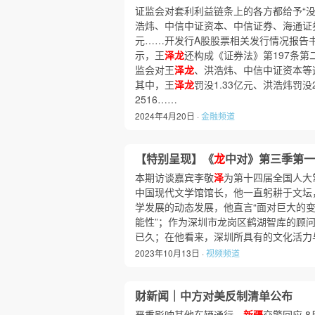
证监会对套利利益链条上的各方都给予“没
浩炜、中信中证资本、中信证券、海通证券
元……开发行A股股票相关发行情况报告
示，王
泽龙
还构成《证券法》第197条第
监会对王
泽龙
、洪浩炜、中信中证资本等违
其中，王
泽龙
罚没1.33亿元、洪浩炜罚没
2516……
2024年4月20日 ·
金融频道
【特别呈现】《
龙
中对》第三季第一
本期访谈嘉宾李敬
泽
为第十四届全国人大
中国现代文学馆馆长，他一直躬耕于文坛
学发展的动态发展，他直言“面对巨大的
能性”；作为深圳市龙岗区鹤湖智库的顾
已久；在他看来，深圳所具有的文化活力
2023年10月13日 ·
视频频道
财新闻｜中方对美反制清单公布
严重影响其他车辆通行，
新疆
交警回应 