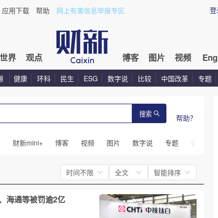
登
应用下载
帮助
网上有害信息举报专区
世界
观点
博客
图片
视频
Eng
源
健康
环科
民生
ESG
数字说
比较
中国改革
专题
搜索
帮助？
闻
财新mini+
博客
视频
图片
数字说
专题
会议
时间不限
全文
智能排序
信、海通等被罚逾2亿