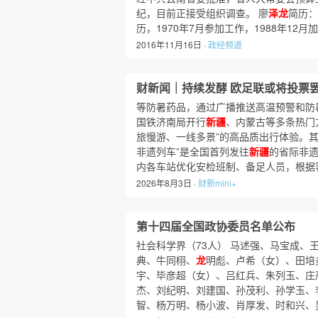
纪，目前正接受组织调查。 廖
泽龙
简历：
历，1970年7月参加工作，1988年12
2016年11月16日 ·
政经频道
财新闻｜持续发酵 欧足联或将投票
等防暑药品，通过广播推送高温预警和防
国铁济南局开行
新疆
、内蒙古等多条热门
旅慢游、一线多景”的高品质出行体验。其
非遗列车”是全国首列发往
新疆
的省际非
内各车站优化安检班制、备足人员，根据
2026年8月3日 ·
财新mini+
第十四届全国政协委员名单公布
社会科学界（73人） 马述强、马宝成、
典、牛同栩、
龙
明彪、卢希（女）、田培
宇、毕彦超（女）、吕红兵、朱列玉、庄
杰、刘纪明、刘建国、孙茂利、孙学玉、
智、杨万明、杨小波、肖厚发、时和兴、