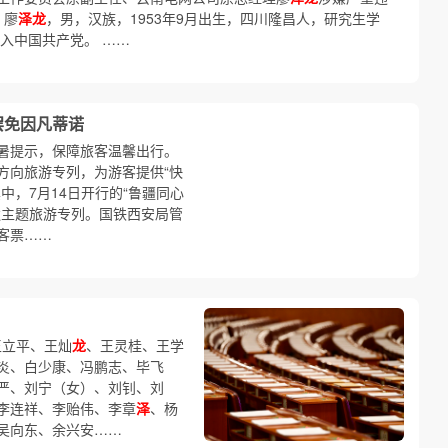
 廖
泽龙
，男，汉族，1953年9月出生，四川隆昌人，研究生学
月加入中国共产党。 ……
罢免因凡蒂诺
暑提示，保障旅客温馨出行。
方向旅游专列，为游客提供“快
中，7月14日开行的“鲁疆同心
遗主题旅游专列。国铁西安局管
客票……
王立平、王灿
龙
、王灵桂、王学
炎、白少康、冯鹏志、毕飞
严、刘宁（女）、刘钊、刘
李连祥、李贻伟、李章
泽
、杨
吴向东、余兴安……