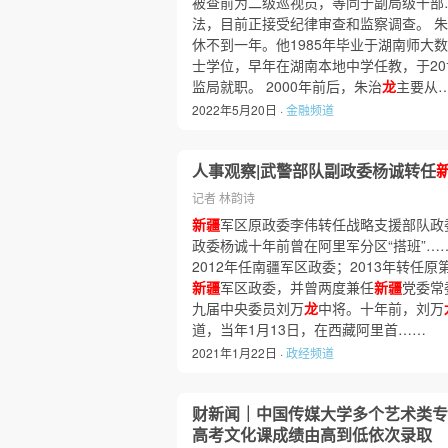
被查前为二级巡视员，等同于副局级干部
法，目前正接受纪律审查和监察调查。 
休不到一年。他1985年毕业于湖南师大
士学位，早年在湖南本地中学任教，于2
监局就职。 2000年前后，朱治
龙
主要从
2022年5月20日 ·
金融频道
人事观察|武警部队副政委杨诚转任
记者 林韵诗
新疆
军区原政委李伟转任战略支援部队政
政委杨诚十年前曾在阿里军分区“搭班”…
2012年任南疆军区政委；2013年转任原
新疆
军区政委，并曾两度兼任
新疆
党委常
九届中央委员刘万
龙
中将。十年前，刘万
道，当年1月13日，在西藏阿里首……
2021年1月22日 ·
政经频道
财新闻｜中国传媒大学多个艺术类专
高考文化课成绩由高到低依次录取