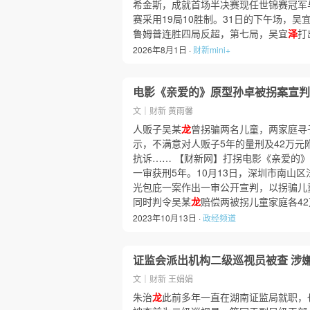
希金斯，成就首场半决赛现任世锦赛冠军
赛采用19局10胜制。31日的下午场，吴
鲁姆普连胜四局反超，第七局，吴宜
泽
打
2026年8月1日 ·
财新mini+
电影《亲爱的》原型孙卓被拐案宣判
文｜财新 黄雨馨
人贩子吴某
龙
曾拐骗两名儿童，两家庭寻
示，不满意对人贩子5年的量刑及42万元
抗诉…… 【财新网】打拐电影《亲爱的
一审获刑5年。10月13日，深圳市南山区
光包庇一案作出一审公开宣判，以拐骗儿
同时判令吴某
龙
赔偿两被拐儿童家庭各42
2023年10月13日 ·
政经频道
证监会派出机构二级巡视员被查 涉
文｜财新 王娟娟
朱治
龙
此前多年一直在湖南证监局就职，