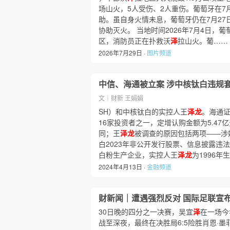
场山火，5人受伤、2人重伤。葡萄牙在7
助。虽自身火情未息，葡萄牙仍在7月27
协助灭火。 当地时间2026年7月4日，
区，消防员正在扑救沃
泽
拉山火。葡……
2026年7月29日 ·
图片频道
中信、海通被立案 涉中核钛白违规
文｜财新 王娟娟
SH）和中核钛白的实控人王
泽龙
。海通证
16家投资者之一，定增认购金额为5.4
同；王
泽龙
被调查的原因包括两项——涉
白2023年非公开发行股票、信息披露违
白粉生产企业，实控人王
泽龙
为1996年
2024年4月13日 ·
金融频道
财新闻｜遭遇强烈反对 国际足联宣
30日晚的四分之一决赛，吴宜
泽
在一场今
战至深夜，最终在决胜局6:5险胜肖恩·墨菲