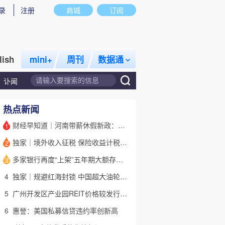
录
注册
商城
订阅
lish
mini+
周刊
数据通
讣闻
热点新闻
财经早知道｜河南带薪休假新政：领导干部带头，全员应休尽休
1
独家｜境外收入征税 保险收益计税详解
2
话题
特别呈现
私房课
多家银行再度“上架”五年期大额存单 有何考量？(含视频)
3
4
独家｜规避红海封锁 中国超大油轮停靠埃及绕行非洲
5
广州开发区产业园REIT价格较发行价“腰斩” 底层资产出租率降至67%
6
惠誉：美国私募信贷违约率创新高