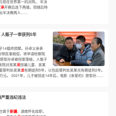
与现任世界第一的对阵。 半决
宜
泽
开赛后连下两城，但随后特
出半决赛两人……
 人贩子一审获刑5年
子14载终团聚。孙卓父亲表
附带民事赔偿，将申请检察院
》原型孙卓被拐案落槌，人贩子
法院对吴某
龙
拐骗儿童、吴某
童罪判处吴某
龙
有期徒刑5年，以包庇罪判处吴某光有期徒刑2年。
万元。 2021年，儿子被拐走14年后，电影《亲爱的》原型孙……
嫌严重违纪违法
也曾于
新疆
、湖南怀化挂职，