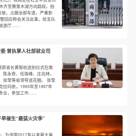
鲁木齐至赛里木湖方向路段，拍
行驶，占据全部车道，严重影
警回应称会关注此事，给支队
旅游厅……
常委 曾执掌人社部就业司
西原省长黄智权送别仪式在南
、陈永奇、任珠峰、庄兆林、
、张莹等省领导送花圈。 张莹
克拉玛依，1993年至1997年
专业，参加工作……
旱催生“最猛火灾季”
地，为该国2017年以来最大单