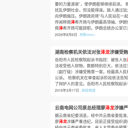
要的力量源泉”，使伊朗能够继续前进。 
扰乱伊朗社会，但没能得逞。敌人通过加
向伊朗施压。伊朗政府将“与人民站在一起
传闻称佩
泽
希齐扬与伊朗最高领袖、伊朗
佩
泽
希齐扬可能辞职。伊朗总统办公室已
2026年8月6日 ·
财新mini+
湖南检察机关依法对张
泽龙
涉嫌受贿
岳阳市人民检察院起诉书指控：被告人张
法收受他人财物，数额特别巨大，依法应
（副厅级）涉嫌受贿罪一案，经最高人民
公诉。 检察机关在审查起诉阶段依法告
了辩护人的意见。岳阳市人民检察院起诉
2016年3月17日 ·
政经频道
云南电网公司原总经理廖
泽龙
涉嫌严
据云南省纪委消息，经中共云南省委批准
廖
泽龙
涉嫌严重违纪，目前正接受组织调
经中共云南省委批准，省人大常委会预算