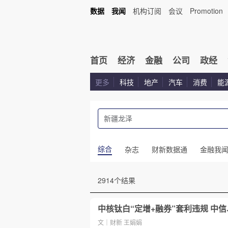
数据
我闻
机构订阅
会议
Promotion
首页
经济
金融
公司
政经
更多
科技
地产
汽车
消费
能
综合
杂志
财新数据通
金融我
2914个结果
中核钛白“定增+融券”套利违规 中
文｜财新 王娟娟