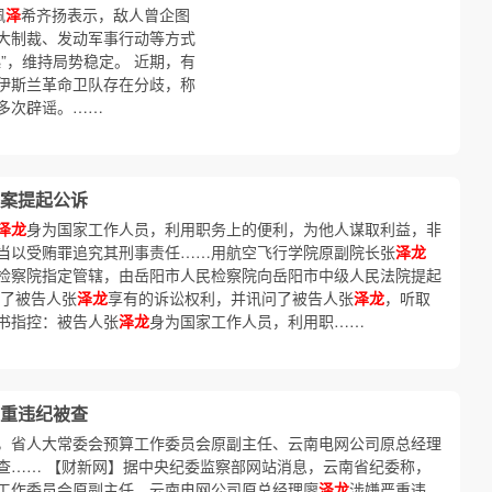
佩
泽
希齐扬表示，敌人曾企图
大制裁、发动军事行动等方式
”，维持局势稳定。 近期，有
伊斯兰革命卫队存在分歧，称
多次辟谣。……
案提起公诉
泽龙
身为国家工作人员，利用职务上的便利，为他人谋取利益，非
当以受贿罪追究其刑事责任……用航空飞行学院原副院长张
泽龙
检察院指定管辖，由岳阳市人民检察院向岳阳市中级人民法院提起
知了被告人张
泽龙
享有的诉讼权利，并讯问了被告人张
泽龙
，听取
书指控：被告人张
泽龙
身为国家工作人员，利用职……
重违纪被查
，省人大常委会预算工作委员会原副主任、云南电网公司原总经理
查…… 【财新网】据中央纪委监察部网站消息，云南省纪委称，
工作委员会原副主任、云南电网公司原总经理廖
泽龙
涉嫌严重违