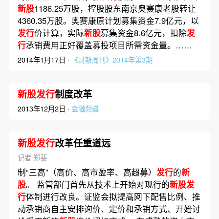
新股
1186.25万股，控股股东南京奥赛康老股转让
4360.35万股。奥赛康原计划募集资金7.9亿元，以
发行
价计算，实际
新股
募集资金8.6亿元，扣除
发
行
承销费用正好覆盖募投项目所需资金量。……
2014年1月17日 ·
《财新周刊》2014年第3期
新股发行
制度改革
2013年12月2日 ·
金融频道
新股发行
改革任重道远
记者 郑斐
制“三高”（高价、高市盈率、高超募）
发行
的
新
股
。 监管部门首先从技术上开始对现行的
新股发
行
体制进行改良。证监会拟提高网下配售比例、推
动承销商自主安排询价、定价和承销方式、开始讨