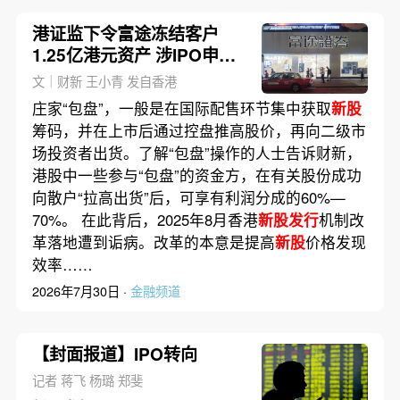
港证监下令富途冻结客户
1.25亿港元资产 涉IPO申购
分配
文｜财新 王小青 发自香港
庄家“包盘”，一般是在国际配售环节集中获取
新股
筹码，并在上市后通过控盘推高股价，再向二级市
场投资者出货。了解“包盘”操作的人士告诉财新，
港股中一些参与“包盘”的资金方，在有关股份成功
向散户“拉高出货”后，可享有利润分成的60%—
70%。 在此背后，2025年8月香港
新股发行
机制改
革落地遭到诟病。改革的本意是提高
新股
价格发现
效率……
2026年7月30日 ·
金融频道
【封面报道】IPO转向
记者 蒋飞 杨璐 郑斐