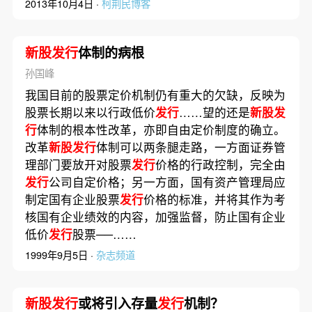
2013年10月4日 ·
柯荆民博客
新股发行
体制的病根
孙国峰
我国目前的股票定价机制仍有重大的欠缺，反映为
股票长期以来以行政低价
发行
……望的还是
新股发
行
体制的根本性改革，亦即自由定价制度的确立。
改革
新股发行
体制可以两条腿走路，一方面证券管
理部门要放开对股票
发行
价格的行政控制，完全由
发行
公司自定价格；另一方面，国有资产管理局应
制定国有企业股票
发行
价格的标准，并将其作为考
核国有企业绩效的内容，加强监督，防止国有企业
低价
发行
股票──……
1999年9月5日 ·
杂志频道
新股发行
或将引入存量
发行
机制？