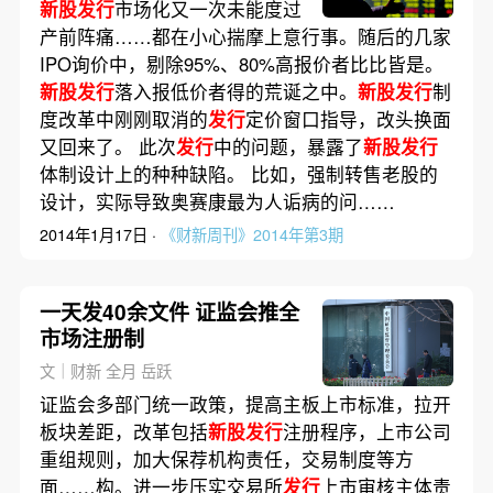
新股发行
市场化又一次未能度过
产前阵痛……都在小心揣摩上意行事。随后的几家
IPO询价中，剔除95%、80%高报价者比比皆是。
新股发行
落入报低价者得的荒诞之中。
新股发行
制
度改革中刚刚取消的
发行
定价窗口指导，改头换面
又回来了。 此次
发行
中的问题，暴露了
新股发行
体制设计上的种种缺陷。 比如，强制转售老股的
设计，实际导致奥赛康最为人诟病的问……
2014年1月17日 ·
《财新周刊》2014年第3期
一天发40余文件 证监会推全
市场注册制
文｜财新 全月 岳跃
证监会多部门统一政策，提高主板上市标准，拉开
板块差距，改革包括
新股发行
注册程序，上市公司
重组规则，加大保荐机构责任，交易制度等方
面……构。进一步压实交易所
发行
上市审核主体责