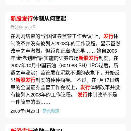
新股发行
体制从何变起
乔晓会 李小凡
在刚刚结束的“全国证券监管工作会议”上，
发行
体
制改革并没有被列入2008年的工作议程，显示虽然
改革之声激烈，但距真正启动还早…… 始自2006
年“新老划断”后实施的证券市场
新股发行
制度，在
2007年10月中国石油（601088.SH）IPO过后，质
疑之声鼎沸；监管层在沉默不语的表象下，开始反
思
新股发行
制度的种种痼疾。 不过，在1月17日结
束的全国证券监管工作会议上，
发行
体制改革并没
有被列入2008年的工作议程。“
发行
体制改革不是
一件简单的事……
2008年1月20日 ·
杂志频道