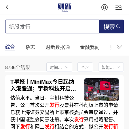
搜索
综合
杂志
财新数据通
金融我闻
财新mini
8736个结果
时间不限
全文
智能排序
T早报｜MiniMax今日起纳
入港股通；宇树科技开启询
价；谷歌AI人事大重组
估值水平。当日，宇树科技公
告，公司首次公开
发行
股票并在科创板上市的申请
已获上海证券交易所上市审核委员会审议通过，并
获中国证监会同意注册。本次
发行
采用战略配售、
网下
发行
和网上
发行
相结合的方式，拟公开
发行新