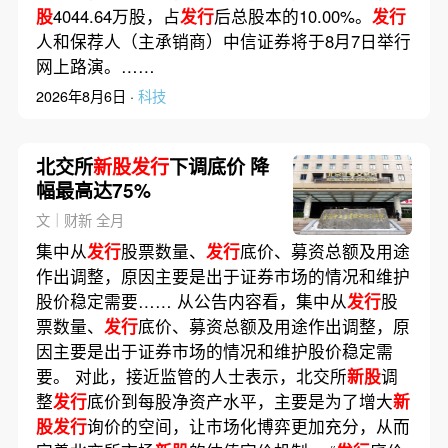
股
4044.64万股，占
发行
后总股本的10.00%。
发行
人和保荐人（主承销商）中信证券将于8月7日举行
网上路演。……
2026年8月6日 ·
科技
北交所
新股发行
下调底价 降
幅最高达75%
文｜财新 全月
集中从
发行
股票数量、
发行
底价、募资总额及用途
作出调整，原因主要是出于证券市场的情况和维护
股价稳定需要…… 从公告内容看，集中从
发行
股
票数量、
发行
底价、募资总额及用途作出调整，原
因主要是出于证券市场的情况和维护股价稳定需
要。 对此，接近监管的人士表示，北交所
新股
调
整
发行
底价到每股净资产水平，主要是为了增大
新
股发行
询价的空间，让市场化博弈更加充分，从而