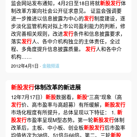
监会网站发布通知，4月2日至18日将就
新股发行
体
制改革方案向社会公开征求意见。 证监会强调要
进一步推进以信息披露为中心的
发行
制度建设，逐
步淡化监管机构对拟上市公司盈利能力的判断，修
改完善相关规则，改进
发行
条件和信息披露要求，
落实
发行
人、各中介机构独立的主体责任，全过
程、多角度提升信息披露质量。
发行
人和各中介
机构……
2012年4月1日 ·
金融频道
新股发行
体制改革的新进展
12年7月17日）
新股
数据看，
新股
“三高”现象（高
发行
价、高市盈率与高超募）有所缓解，
新股发行
市场化程度有所提升，总体呈现以下特征： 1.
新
股发行
市盈率呈现M型态势。第一轮
新股发行
体制
改革后，主板、中小板、创业板
新股发行
后市盈率
均值依次为38倍、51倍与66倍。第二、三轮
新股