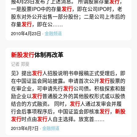
报4月23日发布了上述消息。 所谓股票存量
发行
，
一是股票IPO中的存量
发行
，即在公司IPO时，老
股东对外公开出售一部分股份；二是公司上市后的
存量
发行
，即在公……
2010年4月23日 ·
金融频道
新股发行
体制再改革
记者 郑斐
见》提出
发行
人招股说明书申报稿正式受理后，即
在中国证监会网站披露。申请首次公开
发行
股票的
在审企业，可申请先行
发行
公司债。积极探索和鼓
励企业以
发行
普通股之外的其他股权形式或以股债
结合的方式融资。 同时，
发行
人通过发审会并履
行会后事项程序后，中国证监会即核准
发行
，
新股
发行
时点由
发行
人自主选择。放宽首……
2013年6月7日 ·
金融频道