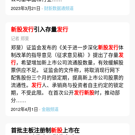
2023年3月21日 ·
财新数据通频道
新股发行
引入存量
发行
记者 郑斐
郑斐）证监会发布的《关于进一步深化
新股发行
体
制改革的指导意见（征求意见稿）》提出了存量
发
行
，希望增加新上市公司流通股数量，有效缓解股
票供应不足。 证监会的文件称，将取消现行网下
配售股份三个月的锁定期，提高新上市公司股票的
流通性。
发行
人、承销商与投资者自主约定的锁定
期，不受此限。 在首次公开
发行新股
时，推动部
分……
2012年4月1日 ·
金融频道
首批主板注册制
新股
上市在