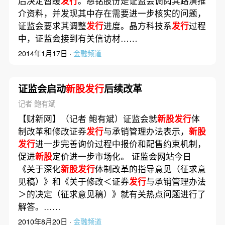
后决定暂缓
发行
。慈铭股份是证监会调阅其路演推
介资料，并发现其中存在需要进一步核实的问题，
证监会要求其调整
发行
进度。晶方科技系
发行
过程
中，证监会接到有关信访材……
2014年1月17日 ·
金融频道
证监会启动
新股发行
后续改革
记者 鲍有斌
【财新网】（记者 鲍有斌）证监会就
新股发行
体
制改革和修改证券
发行
与承销管理办法表示，
新股
发行
进一步完善询价过程中报价和配售约束机制，
促进
新股
定价进一步市场化。 证监会网站今日
《关于深化
新股发行
体制改革的指导意见（征求意
见稿）》和《关于修改＜证券
发行
与承销管理办法
＞的决定（征求意见稿）》就有关热点问题进行了
解答。……
2010年8月20日 ·
金融频道