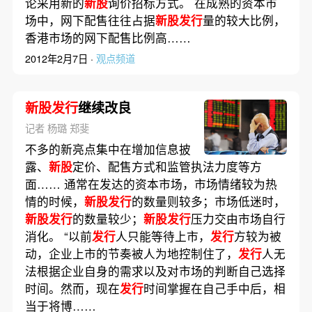
论采用新的
新股
询价招标方式。 在成熟的资本市
场中，网下配售往往占据
新股发行
量的较大比例，
香港市场的网下配售比例高……
2012年2月7日 ·
观点频道
新股发行
继续改良
记者 杨璐 郑斐
不多的新亮点集中在增加信息披
露、
新股
定价、配售方式和监管执法力度等方
面…… 通常在发达的资本市场，市场情绪较为热
情的时候，
新股发行
的数量则较多；市场低迷时，
新股发行
的数量较少；
新股发行
压力交由市场自行
消化。 “以前
发行
人只能等待上市，
发行
方较为被
动，企业上市的节奏被人为地控制住了，
发行
人无
法根据企业自身的需求以及对市场的判断自己选择
时间。然而，现在
发行
时间掌握在自己手中后，相
当于将博……