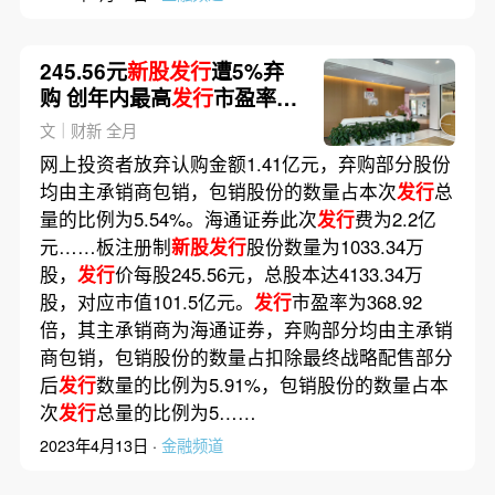
245.56元
新股发行
遭5%弃
购 创年内最高
发行
市盈率
368倍
文｜财新 全月
网上投资者放弃认购金额1.41亿元，弃购部分股份
均由主承销商包销，包销股份的数量占本次
发行
总
量的比例为5.54%。海通证券此次
发行
费为2.2亿
元……板注册制
新股发行
股份数量为1033.34万
股，
发行
价每股245.56元，总股本达4133.34万
股，对应市值101.5亿元。
发行
市盈率为368.92
倍，其主承销商为海通证券，弃购部分均由主承销
商包销，包销股份的数量占扣除最终战略配售部分
后
发行
数量的比例为5.91%，包销股份的数量占本
次
发行
总量的比例为5……
2023年4月13日 ·
金融频道