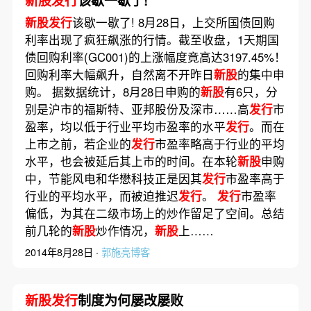
新股发行
该歇一歇了!
新股发行
该歇一歇了! 8月28日，上交所国债回购
利率出现了疯狂飙涨的行情。截至收盘，1天期国
债回购利率(GC001)的上涨幅度竟高达3197.45%！
回购利率大幅飙升，自然离不开昨日
新股
的集中申
购。 据数据统计，8月28日申购的
新股
有6只，分
别是沪市的福斯特、亚邦股份及深市……高
发行
市
盈率，均以低于行业平均市盈率的水平
发行
。而在
上市之前，若企业的
发行
市盈率略高于行业的平均
水平，也会被延后其上市的时间。在本轮
新股
申购
中，节能风电和华懋科技正是因其
发行
市盈率高于
行业的平均水平，而被迫推迟
发行
。
发行
市盈率
偏低，为其在二级市场上的炒作留足了空间。总结
前几轮的
新股
炒作情况，
新股
上……
2014年8月28日 ·
郭施亮博客
新股发行
制度为何屡改屡败