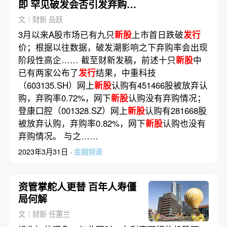
即 罕见破发会否引发弃购
潮？
文｜财新 岳跃
3月以来A股市场已有九只
新股
上市首日跌破
发行
价；根据以往数据，破发潮影响之下弃购率会出现
阶段性高企…… 截至财新发稿，前述十只
新股
中
已有两家公布了
发行
结果，中重科技
（603135.SH）网上
新股
认购有451466股被放弃认
购，弃购率0.72%，网下
新股
认购没有弃购情况；
登康口腔（001328.SZ）网上
新股
认购有281668股
被放弃认购，弃购率0.82%，网下
新股
认购也没有
弃购情况。 与之……
2023年3月31日 ·
金融频道
资管掌舵人更替 百年人寿僵
局何解
文｜财新 任蕙兰