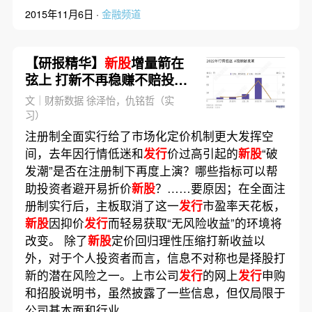
2015年11月6日 ·
金融频道
【研报精华】
新股
增量箭在
弦上 打新不再稳赚不赔投资
者如何应对？
文｜财新数据 徐泽怡，仇铭哲（实
习）
注册制全面实行给了市场化定价机制更大发挥空
间，去年因行情低迷和
发行
价过高引起的
新股
“破
发潮”是否在注册制下再度上演？哪些指标可以帮
助投资者避开易折价
新股
？……要原因；在全面注
册制实行后，主板取消了这一
发行
市盈率天花板，
新股
因抑价
发行
而轻易获取“无风险收益”的环境将
改变。 除了
新股
定价回归理性压缩打新收益以
外，对于个人投资者而言，信息不对称也是择股打
新的潜在风险之一。上市公司
发行
的网上
发行
申购
和招股说明书，虽然披露了一些信息，但仅局限于
公司基本面和行业……