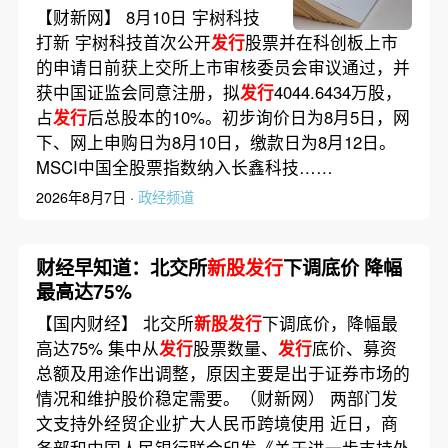
阶段
【财新网】 8月10日 宇树科技
打新 宇树科技首次公开
发行
股票并在科创板上市
的申请日前获上交所上市审核委员会审议通过，并
获中国证监会同意注册，拟
发行
4044.6434万股，
占
发行
后总股本的10%。初步询价日为8月5日，网
下、网上申购日为8月10日，缴款日为8月12日。
MSCI中国全股票指数纳入长鑫科技……
2026年8月7日 ·
政经频道
财经早知道：北交所
新股发行
下调底价 降幅
最高达75%
【国内财经】 北交所
新股发行
下调底价，降幅最
高达75% 集中从
发行
股票数量、
发行
底价、募资
总额及用途作出调整，原因主要是出于证券市场的
情况和维护股价稳定需要。（财新网） 两部门发
文支持外经贸企业扩大人民币跨境使用 近日，商