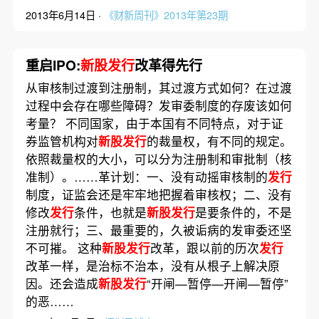
2013年6月14日 ·
《财新周刊》2013年第23期
重启IPO:
新股发行
改革得先行
从审核制过渡到注册制，其过渡方式如何？在过渡
过程中会存在哪些障碍？发审委制度的存废该如何
考量？ 不同国家，由于本国有不同特点，对于证
券监管机构对
新股发行
的裁量权，有不同的规定。
依照裁量权的大小，可以分为注册制和审批制（核
准制）。……革计划：一、没有动摇审核制的
发行
制度，证监会还是牢牢地把握着审核权；二、没有
修改
发行
条件，也就是
新股发行
是要条件的，不是
注册就行；三、最重要的，久被诟病的发审委还坚
不可摧。 这种
新股发行
改革，跟以前的历次
发行
改革一样，是治标不治本，没有从根子上解决原
因。还会造成
新股发行
“开闸—暂停—开闸—暂停”
的恶……