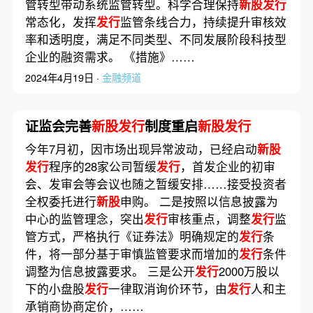
管转型带动系统监管转型。科学合理保持
新股发行
常态化，发挥
发行
监管条线合力，持续提升审核效
率和透明度，满足不同类型、不同发展阶段科技型
企业的融资需求。 《措施》……
2024年4月19日 ·
金融频道
证监会完善
新股发行
制度重启
新股发行
今年7月初，因市场出现异常波动，已经启动
新股
发行
程序的28家公司暂缓
发行
，首发企业的初审
会、发审会等会议也随之暂缓安排……接受投资者
全权委托进行
新股
申购。 二是按照以信息披露为
中心的监管理念，突出
发行
审核重点，调整
发行
监
管方式，严格执行《证券法》明确规定的
发行
条
件，将一部分基于审慎监管要求而增加的
发行
条件
调整为信息披露要求。 三是公开
发行
2000万股以
下的小盘股
发行
一律取消询价环节，由
发行
人和主
承销商协商定价，……