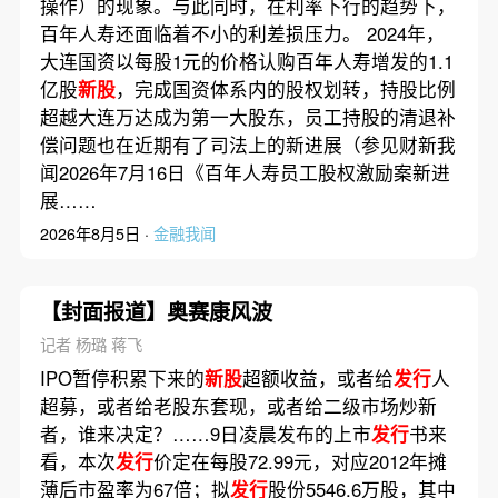
操作）的现象。与此同时，在利率下行的趋势下，
百年人寿还面临着不小的利差损压力。 2024年，
大连国资以每股1元的价格认购百年人寿增发的1.1
亿股
新股
，完成国资体系内的股权划转，持股比例
超越大连万达成为第一大股东，员工持股的清退补
偿问题也在近期有了司法上的新进展（参见财新我
闻2026年7月16日《百年人寿员工股权激励案新进
展……
2026年8月5日 ·
金融我闻
【封面报道】奥赛康风波
记者 杨璐 蒋飞
IPO暂停积累下来的
新股
超额收益，或者给
发行
人
超募，或者给老股东套现，或者给二级市场炒新
者，谁来决定？……9日凌晨发布的上市
发行
书来
看，本次
发行
价定在每股72.99元，对应2012年摊
薄后市盈率为67倍；拟
发行
股份5546.6万股，其中