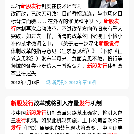
现行
新股发行
制度在技术环节为
改而改，已改无可改；目前昏招连连，与市场化目
标背道而驰…… 在外界的催促和呼唤下，
新股发
行
体制再次启动改革，不过改革方向仍旧未有重大
突破，如过去一样，所谓的改革依旧沉浸于小修小
补的技术微调之中。 《关于进一步深化
新股发行
体制改革的指导意见（征求意见稿）》（下称《征
求意见稿》）发布半月来，负面意见不绝。投行等
领域的证券业受访人士普遍认为，
新股发行
体制改
革显得迷失……
2012年4月13日 ·
《财新周刊》2012年第15期
新股发行
改革或将引入存量
发行
机制
步中国
新股发行
机制改革思路基本确定，将引入存
量
发行
机制。如果此机制实施，上市公司首次公开
发行
（IPO）原始股的禁售现状将改变。 中国证券