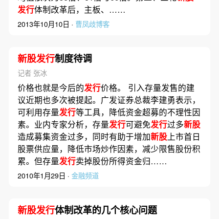
发行
体制改革后，主板、……
2013年10月10日 ·
曹凤歧博客
新股发行
制度待调
记者 张冰
价格也就是今后的
发行
价格。 引入存量发售的建
议近期也多次被提起。广发证券总裁李建勇表示，
可利用存量
发行
等工具，降低资金超募的不理性因
素。业内专家分析，存量
发行
可避免
发行
过多
新股
造成募集资金过多，同时有助于增加
新股
上市首日
股票供应量，降低市场炒作因素，减少限售股份积
累。但存量
发行
卖掉股份所得资金归……
2010年1月29日 ·
金融频道
新股发行
体制改革的几个核心问题