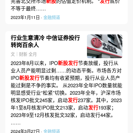
完善北交所市场
新股
的估值定价机制。 “
发行
底价
不等于最终……
2023年1月11日 ·
金融频道
行业生意清冷 中信证券投行
转岗百余人
文｜财新 全月
2023年8月以来，IPO
新股发行
节奏放缓，投行从
业人员产能明显过剩……的动态平衡。市场各方对
IPO
新股发行
节奏均有收紧预期，投行从业人员产
能过剩是不争的事实。 从2023年全年IPO数量就能
明显感受行业“松紧”切换。2023年全年，沪深市场
核发IPO批文245家，启动
发行
237家。其中，2023
年1至8月核发IPO批文213家，启动
发行
193家；
2023年9至12月核发批文32家，启动发行44家。
……
2024年3月27日 ·
金融频道