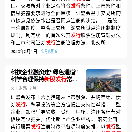
任，交易所对企业是否符合
发行
条件、上市条件和
信息披露要求进行全面审核。证监会基于交易所的
审核意见依法作出是否同意注册的决定。 二是统
一注册制度。整合上交所、深交所试点注册制制度
规则，制定统一的首次公开
发行
股票注册管理办法
和上市公司证券
发行
注册管理办法，北交所……
2023年2月1日 ·
金融频道
科技企业融资建“绿色通道”
科学合理保持
新股发行
常态
化
文｜财新 全月
证监会发布十六条措施从上市融资、并购重组、债
券
发行
、私募投资等全方位提出支持性举措……型
企业。加强辅导验收、受理、审核、注册各环节对
板块定位把关，优化新上市企业结构。 落实全面
实行股票
发行
注册制改革各项制度安排，以
发行
监