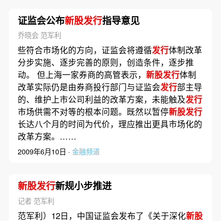
证监会公布
新股发行
指导意见
乔晓会 范军利
些符合市场化的方向，证监会将遵循
发行
体制改革
分步实施、逐步完善的原则，创造条件，逐步推
动。 但上海一家券商的高管表示，
新股发行
体制
改革实际仍是由券商投行部门与证监会
发行
部主导
的、维护上市公司利益的改革方案，未能触及
发行
市场供需不对等的根本问题。既然以暂停
新股发行
长达八个月的时间为代价，理应推出更具市场化的
改革方案。……
2009年6月10日 ·
金融频道
新股发行
新规小步推进
记者 范军利
范军利）12日，中国证监会发布了《关于深化
新股