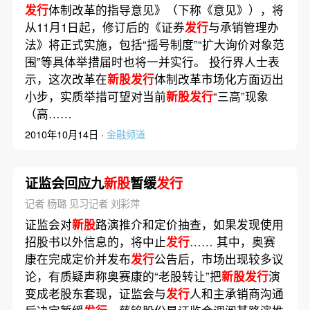
发行
体制改革的指导意见》（下称《意见》），将
从11月1日起，修订后的《证券
发行
与承销管理办
法》将正式实施，包括“摇号制度”“扩大询价对象范
围”等具体举措届时也将一并实行。 投行界人士表
示，这次改革在
新股发行
体制改革市场化方面迈出
小步，实质举措可望对当前
新股发行
“三高”现象
（高……
2010年10月14日 ·
金融频道
证监会回应九
新股
暂缓
发行
记者 杨璐 见习记者 刘彩萍
证监会对
新股
路演推介和定价抽查，如果发现使用
招股书以外信息的，将中止
发行
…… 其中，奥赛
康在完成定价并发布
发行
公告后，市场出现较多议
论，有质疑声称奥赛康的“老股转让”把
新股发行
演
变成老股东套现，证监会与
发行
人和主承销商沟通