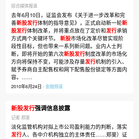
综合媒体报道
去年6月10日，证监会发布《关于进一步改革和完
善
新股发行
体制的指导意见》，正式启动新一轮
新
股发行
体制改革，并将重点放在了定价和
发行
承销
方式两个关键环节。
新股
市场化改革尽管实现阶
段性目标，但也带来一系列新问题。业内人士判
断，即将开始的第六次
新股发行
制度改革的市场化
方向将保持不变，可能涉及存量
发行
机制的引入、
赋予券商自主配售权和网下配售股份锁定等方面内
容。……
2010年6月24日 ·
金融频道
新股发行
强调信息披露
记者 郑斐
淡化监管机构对拟上市公司盈利能力的判断，落实
发行
人、各中介机构独立的主体责任……郑斐）证