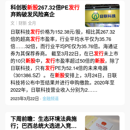
科创板
新股
267.32倍PE
发行
弃购破发风险高企
文｜财新 全月
日联科技
发行
价格为152.38元/股，相比其267.32
倍的超高
发行
市盈率，行业平均水平仅为35.76
倍……32倍，而行业平均PE仅为35.76倍。海通证
券为其保荐券商。 截至3月22日，在已
发行
未上市
的10只
新股
中，
发行
市盈率超过50倍的
新股
，除了
日联科技，只有
发行
PE为52.14倍的未来电器
（301386.SZ）。 在
新股
安排上，3月24日，日联
科技将公布中签结果并进行申购缴款。2020年至
2022年，日联科技营业收入分别为2……
2023年3月22日 ·
金融频道
下周前瞻：生态环境法典施
行；巴西总统大选进入竞选