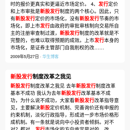
时的报价更真实和更逼近市场定价。 4、
发行
定价
和上市审批是
新股发行
制度的两个核心。因此，只
有
新股发行
定价的市场化，没有
新股发行
节奏的市
场化，即上市
发行
由政府的审批审核制向交易所自
主的注册审查制过渡，
新股发行
制度的改革就是不
完整的，也难以取得预期的成效。上市
发行
本身的
市场化，是证券主管部门自我削权的改……
2009年5月27日 ·
华生博客
新股发行
制度改革之我见
新股发行
制度改革之我见 去年
新股发行
制度改革
基本不成功 我认为去年
新股发行
改革基本不成
功，为什么说不成功，大家看
新股发行
改革指导意
见，主要解决
新股
定价机制、完善询价还有申报的
约束机制，淡化行政指导，形成进一步市场价格形
成机制。有一条就是说向中小投资者倾斜。对不
对？都对。
发行
市场化的方向肯定是对的。改……