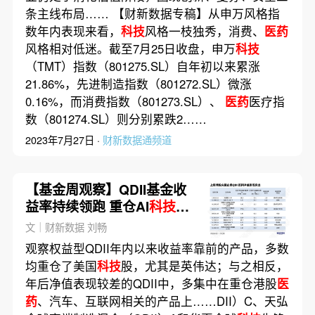
条主线布局…… 【财新数据专稿】从申万风格指
数年内表现来看，
科技
风格一枝独秀，消费、
医药
风格相对低迷。截至7月25日收盘，申万
科技
（TMT）指数（801275.SL）自年初以来累涨
21.86%，先进制造指数（801272.SL）微涨
0.16%，而消费指数（801273.SL）、
医药
医疗指
数（801274.SL）则分别累跌2……
2023年7月27日 ·
财新数据通频道
【基金周观察】QDII基金收
益率持续领跑 重仓AI
科技
股
成胜负手
文｜财新数据 刘畅
观察权益型QDII年内以来收益率靠前的产品，多数
均重仓了美国
科技
股，尤其是英伟达；与之相反，
年后净值表现较差的QDII中，多集中在重仓港股
医
药
、汽车、互联网相关的产品上……DII）C、天弘