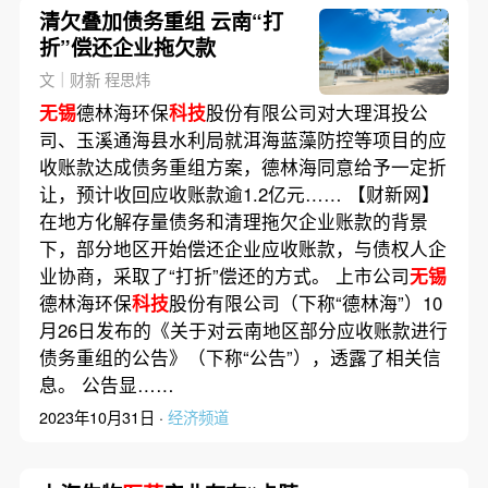
清欠叠加债务重组 云南“打
折”偿还企业拖欠款
文｜财新 程思炜
无锡
德林海环保
科技
股份有限公司对大理洱投公
司、玉溪通海县水利局就洱海蓝藻防控等项目的应
收账款达成债务重组方案，德林海同意给予一定折
让，预计收回应收账款逾1.2亿元…… 【财新网】
在地方化解存量债务和清理拖欠企业账款的背景
下，部分地区开始偿还企业应收账款，与债权人企
业协商，采取了“打折”偿还的方式。 上市公司
无锡
德林海环保
科技
股份有限公司（下称“德林海”）10
月26日发布的《关于对云南地区部分应收账款进行
债务重组的公告》（下称“公告”），透露了相关信
息。 公告显……
2023年10月31日 ·
经济频道