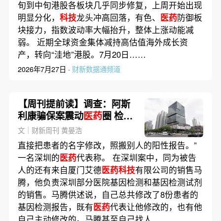
旬到中旬港股各板块几乎同步修复，上周开始出现
明显分化，
科技
龙头冲高回落，有色、
医药
防御板
块接力，指数波动率大幅抬升，整体上涨动能减
弱。 近期全球资金集体减持高估值海外成长资
产，转向“洼地”港股。7月20日……
2026年7月27日 ·
财新数据通频道
【周刊提前读】调查：阿斯
利康骗保案震动
医药
圈 检测
报告缘何造假？
文｜财新周刊 黄晏浩
直接把患者的名字修改，照搬别人的阳性报告。”
一名深圳的
医药
代表称。 在深圳案中，同为被告
人的还有来自厦门艾德
医药科技
有限公司的销售马
腾，他负责深圳部分医院基因检测和基因检测试剂
的销售。马腾供述说，自己总共修改了8份患者的
基因检测报告，既有
医药
代表让他修改的，也有他
自己主动修改的。马腾甚至自己找人……