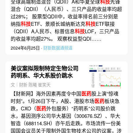
全球高端制造混合（QDII）A和华夏全球
科技
先锋
混合（QDII）（人民币）、三只产品的收益率均超
过28%； 股票型QDII中，收益率排名前三分别是
纳指
科技
ETF、景顺长城纳斯达克
科技
ETF联接
（QDII）A人民币、标普信息
科技
LOF，三只产品
的收益率均超27%。 观察权益型QDI……
2024年6月25日 ·
财新数据通频道
美议案拟限制特定生物公司
药明系、华大系股价跳水
文｜财新 陈曦 崔笑天
【财新网】海外因素再度令中国
医药
股上演“惊魂
时刻”。1月26日下午，A股、港股市场
医药
板块急
跌，CXO（
医药
外包服务）“药明系”公司股价跳
水，基因测序公司华大基因（300676.SZ）、华大
智造（688114.SH）亦午后走跌。市场流传一份美
国国会议员关于限制外国生物技术公司的议案，涉