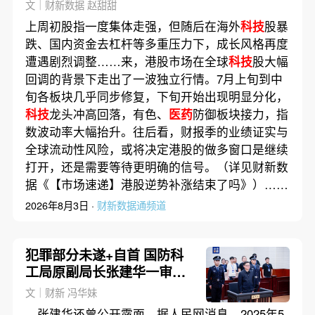
部已现
文｜财新数据 赵甜甜
上周初股指一度集体走强，但随后在海外
科技
股暴
跌、国内资金去杠杆等多重压力下，成长风格再度
遭遇剧烈调整……来，港股市场在全球
科技
股大幅
回调的背景下走出了一波独立行情。7月上旬到中
旬各板块几乎同步修复，下旬开始出现明显分化，
科技
龙头冲高回落，有色、
医药
防御板块接力，指
数波动率大幅抬升。往后看，财报季的业绩证实与
全球流动性风险，或将决定港股的做多窗口是继续
打开，还是需要等待更明确的信号。（详见财新数
据《【市场速递】港股逆势补涨结束了吗》）……
2026年8月3日 ·
财新数据通频道
犯罪部分未遂+自首 国防科
工局原副局长张建华一审获
刑10年
文｜财新 冯华妹
，张建华还曾公开露面。据人民网消息，2025年5