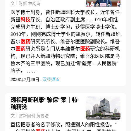
工会主席
文｜财新 林韵诗
医学博士出身，曾任新疆医科大学校长，近年曾任
新疆
科技
厅长、自治区政府副主席……010年相继
完成研究生班、博士班学习，获得医学博士学位。
2010年，刚刚完成博士学业的凯赛尔，转任新疆维
吾尔
医药
研究所所长、维吾尔医医院副院长。维吾
尔
医药
研究所是专门从事维吾尔
医药
研究的科研机
构，现已并入新疆药物研究院；维吾尔医医院是乌
鲁木齐的三甲医院，现已加挂“新疆第二人民医院”
牌子。 ……
2026年7月29日 ·
政经频道
透视阿斯利康“骗保”案｜特
稿精选
文｜财新周刊 黄晏浩
直接把患者的名字修改，照搬别人的阳性报告。”