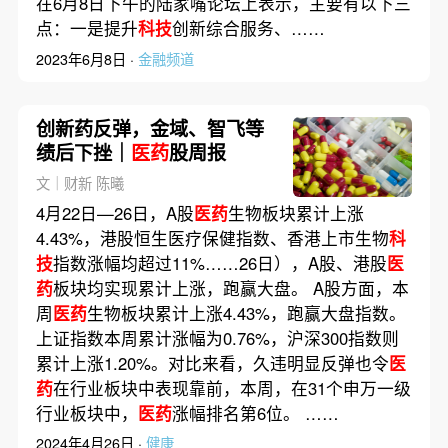
在6月8日下午的陆家嘴论坛上表示，主要有以下三
点：一是提升
科技
创新综合服务、……
2023年6月8日 ·
金融频道
创新药反弹，金域、智飞等
绩后下挫｜
医药
股周报
文｜财新 陈曦
4月22日—26日，A股
医药
生物板块累计上涨
4.43%，港股恒生医疗保健指数、香港上市生物
科
技
指数涨幅均超过11%……26日），A股、港股
医
药
板块均实现累计上涨，跑赢大盘。 A股方面，本
周
医药
生物板块累计上涨4.43%，跑赢大盘指数。
上证指数本周累计涨幅为0.76%，沪深300指数则
累计上涨1.20%。对比来看，久违明显反弹也令
医
药
在行业板块中表现靠前，本周，在31个申万一级
行业板块中，
医药
涨幅排名第6位。 ……
2024年4月26日 ·
健康