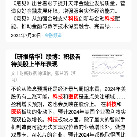
《意见》出台着眼于提升天津金融业发展质量，营
造良好金融发展环境，增强服务实体经济能力。
《意见》从加强金融支持
科技
创新与金融
科技
赋
能、推动金融与数字技术深度融合、完善绿……
2024年7月30日 ·
金融频道
【研报精华】联博：积极看
待美股上半年表现
文｜财新数据 徐泽怡，张益滔（实
习）
不论从降息预期还是经济景气周期来看，2024年美
股仍有上涨可能，
科技
和
医药
是重点关注领域……
盈利增长预期，这也会反映在股价上。 在
科技
和
医药
板块的带动下，预计2024年美国企业盈利将实
现双位数增长。
科技
板块方面，除了最大的智能手
机制造商可能无法实现双位数的业绩增长外，做游
戏显卡、AI芯片的企业，预计2024年都能取得同比