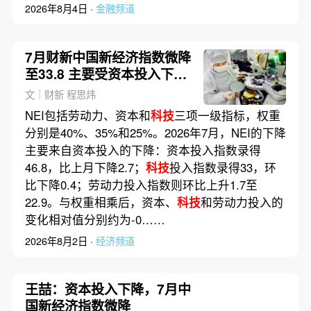
2026年8月4日 ·
金融频道
7月财新中国新经济指数微降
至33.8 主要受资本投入下降
影响
文｜财新 程思炜
NEI包括劳动力、资本和
科技
三项一级指标，权重
分别是40%、35%和25%。2026年7月，NEI的下降
主要来自资本投入的下降：资本投入指数录得
46.8，比上月下降2.7；
科技
投入指数录得33，环
比下降0.4；劳动力投入指数则环比上升1.7至
22.9。与权重相乘后，资本、
科技
和劳动力投入的
变化相对值分别约为-0……
2026年8月2日 ·
经济频道
王喆：资本投入下降，7月中
国新经济指数微降