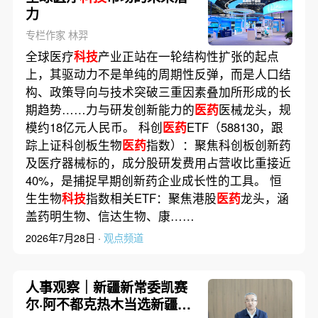
力
专栏作家 林羿
全球医疗
科技
产业正站在一轮结构性扩张的起点
上，其驱动力不是单纯的周期性反弹，而是人口结
构、政策导向与技术突破三重因素叠加所形成的长
期趋势……力与研发创新能力的
医药
医械龙头，规
模约18亿元人民币。 科创
医药
ETF（588130，跟
踪上证科创板生物
医药
指数）：聚焦科创板创新药
及医疗器械标的，成分股研发费用占营收比重接近
40%，是捕捉早期创新药企业成长性的工具。 恒
生生物
科技
指数相关ETF：聚焦港股
医药
龙头，涵
盖药明生物、信达生物、康……
2026年7月28日 ·
观点频道
人事观察｜新疆新常委凯赛
尔·阿不都克热木当选新疆总