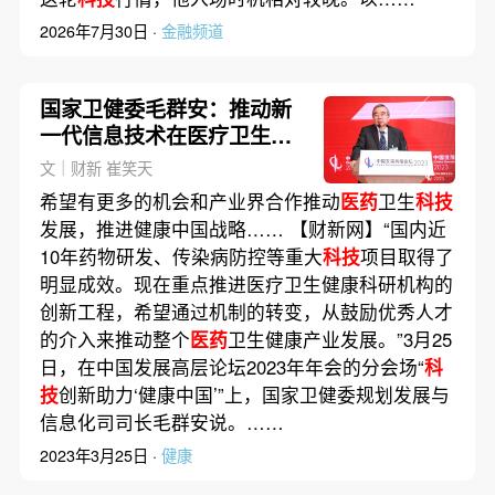
2026年7月30日 ·
金融频道
国家卫健委毛群安：推动新
一代信息技术在医疗卫生领
域应用
文｜财新 崔笑天
希望有更多的机会和产业界合作推动
医药
卫生
科技
发展，推进健康中国战略…… 【财新网】“国内近
10年药物研发、传染病防控等重大
科技
项目取得了
明显成效。现在重点推进医疗卫生健康科研机构的
创新工程，希望通过机制的转变，从鼓励优秀人才
的介入来推动整个
医药
卫生健康产业发展。”3月25
日，在中国发展高层论坛2023年年会的分会场“
科
技
创新助力‘健康中国’”上，国家卫健委规划发展与
信息化司司长毛群安说。……
2023年3月25日 ·
健康