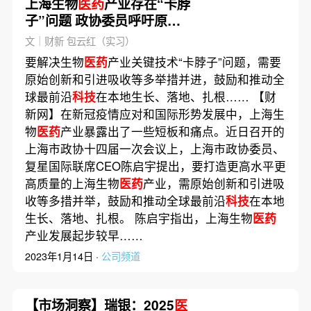
上海生物
医药
产业存在“卡脖
子”问题 政协委员呼吁原始
创新和引进吸收多措并举
文｜财新 包云红（实习）
要解决生物
医药
产业关键技术“卡脖子”问题，需要
原始创新和引进吸收等多举措并进，鼓励和推动全
球最前沿
科技
在本地生长、落地、扎根…… 【财
新网】在新冠疫情应对和国际形势发展中，上海生
物
医药
产业暴露出了一些短板和痛点。近日召开的
上海市政协十四届一次会议上，上海市政协委员、
复星国际联席CEO陈启宇提出，要打造更高水平更
高质量的上海生物
医药
产业，需原始创新和引进吸
收等多措并举，鼓励和推动全球最前沿
科技
在本地
生长、落地、扎根。 陈启宇指出，上海生物
医药
产业发展起步较早……
2023年1月14日 ·
公司频道
【市场洞察】瑞银：2025
医