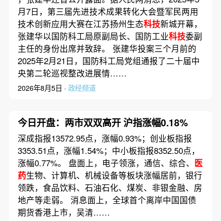
月7日，第三届先进技术成果转化大会暨军民两用
技术创新应用大赛在江苏扬州生态
科技
新城开幕，
张建华以国防科工局原副局长、国防工业
科技
委副
主任的身份出席并致辞。 张建华投案三个月前的
2025年2月21日，国防科工局党组通报了二十届中
央第二轮巡视整改进展情……
2026年8月5日 ·
政经频道
今日开盘：两市双双高开 沪指涨幅0.18%
深成指报13572.95点，涨幅0.93%；创业板指报
3353.51点，涨幅1.54%；中小板指报8352.50点，
涨幅0.77%。 盘面上，电子领涨，通信、综合、
医
药
生物、计算机、机械设备等板块涨幅居前，银行
领跌，食品饮料、石油石化、煤炭、非银金融、房
地产等走弱。 消息面上，全球首个离岸中国国债
期货香港上市，吴清……