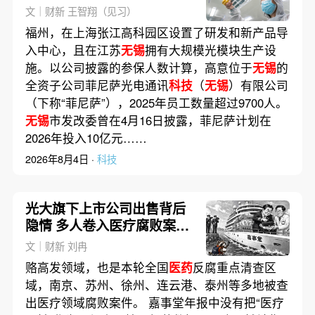
涨、A股大跌(含视频)
文｜财新 王智翔（见习）
福州，在上海张江高科园区设置了研发和新产品导
入中心，且在江苏
无锡
拥有大规模光模块生产设
施。以公司披露的参保人数计算，高意位于
无锡
的
全资子公司菲尼萨光电通讯
科技
（
无锡
）有限公司
（下称“菲尼萨”），2025年员工数量超过9700人。
无锡
市发改委曾在4月16日披露，菲尼萨计划在
2026年投入10亿元……
2026年8月4日 ·
科技
光大旗下上市公司出售背后
隐情 多人卷入医疗腐败案被
查
文｜财新 刘冉
赂高发领域，也是本轮全国
医药
反腐重点清查区
域，南京、苏州、徐州、连云港、泰州等多地被查
出医疗领域腐败案件。 嘉事堂年报中没有把“医疗