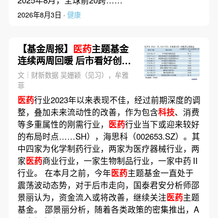
2025年8月，全球前20跨……
2026年8月3日 ·
健康
【基金周报】
医药
主题基金
连续两周回暖 后市看好创新
药、消费医疗方向
文｜财新数据 吴姗颖（见习），牟雅
菲
医药
行业2023年以来表现不佳，经过前期深度的调
整，叠加未来流动性的改善，作为包含
科技
、消费
等多重属性的刚需行业，
医药
行业当下或迎来较好
的布局时点……SH），海思科（002653.SZ）。其
中四家为化学制药行业，两家为医疗器械行业，两
家
医药
商业行业，一家生物制品行业，一家中药Ⅱ
行业。 在本月之前，今年
医药
主题基金一直处于
震荡波动态势，对于后市走向，国泰君安分析师邵
景丽认为，资金流入或将改善，继续关注
医药
主题
基金。 邵景丽分析，随着各类政策的密集推出，A