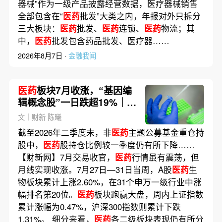
器械”作为一级产品披露经营数据，医疗器械销售
全部包含在“
医药
批发”大类之内，年报对外只拆分
三大板块：
医药
批发、
医药
连锁、
医药
物流；其
中，
医药
批发包含药品批发、医疗器……
2026年8月7日 ·
金融我闻
医药
板块7月收涨，“基因编
辑概念股”一日跌超19%｜
医
药
股周报
文｜财新 陈曦
截至2026年二季度末，非
医药
主题公募基金重仓持
股中，
医药
股持仓比例较一季度仍有所下降……
【财新网】7月交易收官，
医药
行情虽有震荡，但
月线实现收涨。7月27日—31日当周，A股
医药
生
物板块累计上涨2.60%，在31个申万一级行业中涨
幅排名第20位。
医药
板块跑赢大盘，周内上证指数
累计涨幅为0.47%，沪深300指数则累计下跌
1.31%。 细分来看，
医药
各二级板块表现仍有所分