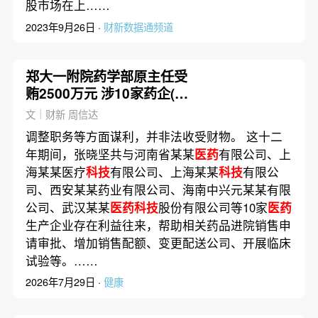
股市场在上……
2023年9月26日 ·
财新数据通频道
郑大一附院药学部原主任受
贿2500万元 涉10家药企(含
视频)
文｜财新 周信达
调整职务等方面谋利，并非法收受财物。 这十二
年期间，张晓坚共与河南省某某
医药
有限公司、上
海某某医疗
科技
有限公司、上海某某
科技
有限公
司、西安某某药业有限公司、海南中兴元某某有限
公司、武汉某某
医药科技
股份有限公司等10家
医药
生产企业存在利益往来，帮助相关药品进院销售申
请审批、增加销售配额、变更配送公司、开展临床
试验等。……
2026年7月29日 ·
健康