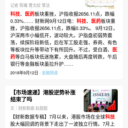
记者 陈曦 曹文姣 覃洁
科技
、
医药
板块重挫，沪指收报2656.11点，跌幅
0.33%…… 财新网9月12日电：
科技
、
医药
板块重
挫，沪指收报2656.11点，跌幅0.33%。 9月12日，
沪深两市小幅低开，波动较大。沪指盘初弱势震
荡，续探阶段新低，后在军工股走强，券商、有色
等板块拉升等带动下有所回升。不过，受白酒、
医
药
等白马板块低迷拖累，大盘随后再度转跌，午后
银行等金融板块虽拉升护……
2018年9月12日 ·
金融频道
【市场速递】港股逆势补涨
结束了吗
文｜财新数据 赵甜甜
【财新数据专稿】7月以来，港股市场在全球
科技
股大幅回调的背景下走出了一波独立行情。7月上