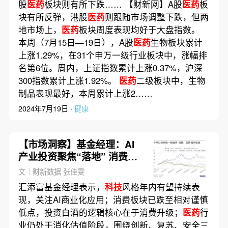
股
医药
板块则有所下跌…… 【财新网】A股
医药
板
块有所反弹，港股
医药
则跟随市场调整下跌，但两
地市场上，
医药
板块周度表现均好于大盘指数。
本周（7月15日—19日），A股
医药
生物板块累计
上涨1.29%，在31个申万一级行业板块中，涨幅排
名第6位。周内，上证指数累计上涨0.37%，沪深
300指数累计上涨1.92%。
医药
二级板块中，生物
制品表现最好，本周累计上涨2……
2024年7月19日 ·
健康
【市场洞察】基金经理：AI
产业投资聚焦“落地” 消费与
医药
已跌至相对低点
文｜财新数据 张佳雯
汇添富基金经理表示，
科技
风格年内有望持续表
现，关注AI商业化应用；消费板块已跌至相对谨慎
低点，投资白酒的逻辑核心在于消费升级；
医药
行
业仍处于消化估值阶段，围绕创新、复苏、安全三