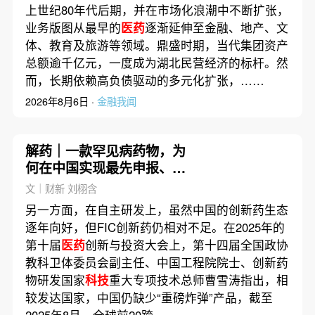
上世纪80年代后期，并在市场化浪潮中不断扩张，
业务版图从最早的
医药
逐渐延伸至金融、地产、文
体、教育及旅游等领域。鼎盛时期，当代集团资产
总额逾千亿元，一度成为湖北民营经济的标杆。然
而，长期依赖高负债驱动的多元化扩张，……
2026年8月6日 ·
金融我闻
解药｜一款罕见病药物，为
何在中国实现最先申报、最
先获批？
文｜财新 刘栩含
另一方面，在自主研发上，虽然中国的创新药生态
逐年向好，但FIC创新药仍相对不足。在2025年的
第十届
医药
创新与投资大会上，第十四届全国政协
教科卫体委员会副主任、中国工程院院士、创新药
物研发国家
科技
重大专项技术总师曹雪涛指出，相
较发达国家，中国仍缺少“重磅炸弹”产品，截至