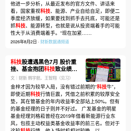
他进一步分析，从最近发布的官方文件、讲话来
看，国家重视
科技
、能源、产业自给自足，即便二
季度经济放缓，如果要找到抓手去托底，可能还是
抓
科技
、能源转型，也就是说从投资端着手的可能
性大于从消费端着手。“现在加紧……
2026年8月2日 ·
财新数据通频道
科技
股遭遇黑色7月 股价重
挫、基金抱团
科技
致业绩大
撤退
文｜财新 韩宇航、王智翔（见习）
金梓才因为较早入局，没有错过前期的“
科技
牛”，
即使近期
科技
行情巨震，凭借之前积累的较厚安全
垫，其在管基金的年内收益率全部站上50%。但有
的基金经理的日子则并不好过。 广发基金的明星
基金经理刘格菘曾经在2019年借着新能源行业东
风，包揽主动权益类基金收益率的前三名。但对于
这轮
科技
行情，他入场时机相对较晚。以……