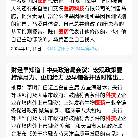
一名深圳的
医药
代表称。 在深圳案中，同为被告
人的还有来自厦门艾德
医药科技
有限公司的销售马
腾，他负责深圳部分医院基因检测和基因检测试剂
的销售。马腾供述说，自己总共修改了8份患者的
基因检测报告，既有
医药
代表让他修改的，也有他
自己主动修改的。马腾甚至自己找人……
2024年11月1日 ·
《财新周刊》2024年第43期
财经早知道｜中央政治局会议：宏观政策要
持续用力、更加给力 及早储备并适时推出增
量政策举措
推荐：李明升任证监会副主席 方星海退休；央行
等四部门及天津市政府：鼓励符合条件的
科技
型企
业在境内外上市融资；上海发布生物
医药
产业全链
条促进政策 聚焦创新、临床等八大领域……央行
等四部门及天津市政府称鼓励符合条件的
科技
型企
业在境内外上市融资 多部门和天津市人民政府联
合发布《关于金融支持天津高质量发展的意见》，