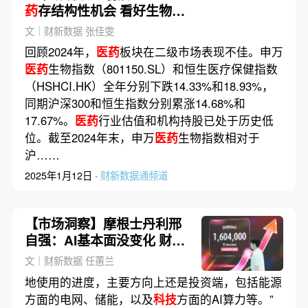
药
存结构性机会 看好生物
科
技
和互联网医疗
文｜财新数据 张佳雯
回顾2024年，
医药
板块在二级市场表现不佳。申万
医药
生物指数（801150.SL）和恒生医疗保健指数
（HSHCI.HK）全年分别下跌14.33%和18.93%，
同期沪深300和恒生指数分别累涨14.68%和
17.67%。
医药
行业估值和机构持股已处于历史低
位。截至2024年末，申万
医药
生物指数相对于
沪……
2025年1月12日 ·
财新数据通频道
【市场洞察】摩根士丹利邢
自强：AI基本面没变化 财政
资源应侧重稳就业
文｜财新数据 任蕙兰
地使用的进度，主要方向上还是投资端，包括能源
方面的电网、储能，以及
科技
方面的AI算力等。”