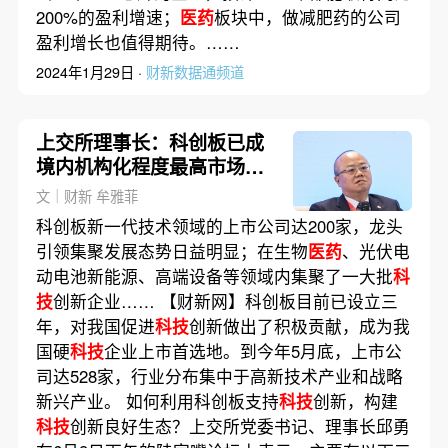
200%的盈利增速；
医药
板块中，做减肥药的公司
盈利增长也值得期待。……
2024年1月29日 ·
财新数据通频道
上交所理事长：科创板已成
境内机构化程度最高市场板
块
文｜财新 牟雅菲
科创板新一代技术领域的上市公司达200家，龙头
引领集聚发展态势日益明显；在生物
医药
、光伏电
动电池新能源、高端设备等领域内集聚了一大批
科
技
创新企业…… 【财新网】科创板目前已设立三
年，对我国促进
科技
创新做出了积极贡献，成为我
国硬
科技
企业上市首选地。到今年5月底，上市公
司达528家，行业分布集中于高新技术产业和战略
新兴产业。 如何利用科创板支持
科技
创新，构建
科技
创新良好生态？上交所党委书记、理事长邱勇