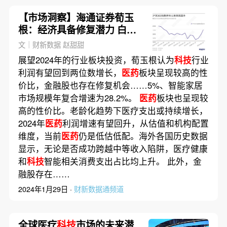
【市场洞察】海通证券荀玉
根：经济具备修复潜力 白马
成长风格吸引力回升
文｜财新数据 赵甜甜
展望2024年的行业板块投资，荀玉根认为
科技
行业
利润有望回到两位数增长，
医药
板块呈现较高的性
价比，金融股也存在修复机会……5%、智能家居
市场规模年复合增速为28.2%。
医药
板块也呈现较
高的性价比。老龄化趋势下医疗支出或持续增长，
2024年
医药
利润增速有望回升，从估值和机构配置
维度，当前
医药
仍是低估低配。海外各国历史数据
显示，无论是否成功跨越中等收入陷阱，医疗健康
和
科技
智能相关消费支出占比均上升。 此外，金
融股存在……
2024年1月29日 ·
财新数据通频道
全球医疗
科技
市场的未来潜