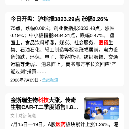
今日开盘：沪指报3823.29点 涨幅0.26%
75点，跌幅0.08%；创业板指报3333.48点，涨幅
0.19%；中小板指报8434.21点，跌幅0.47%。 盘
面上，食品饮料领涨，煤炭、社会服务、
医药
生
物、石油石化、轻工制造等板块涨幅居前，电力设
备领跌，环保、电子、美容护理、纺织服饰、交通
运输等走弱。 消息面上，商务部万字长文回应“产
能过剩”指责……
2026年7月29日 ·
金融频道
金斯瑞生物
科技
大涨，传奇
生物CAR-T二季度销售1.86
亿美元｜
医药
股周报
文｜财新 陈曦
7月15日—19日，A股
医药
板块累计上涨1.29%，港