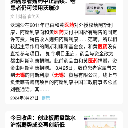
肺癌患者赠药中止后续：老
患者仍可领用沃瑞沙
文｜财新 崔笑天
沃瑞沙在2011年已由和黄
医药
对外授权给阿斯利
康，阿斯利康向和黄
医药
支付中国所有销售的固定
许可费，销售收入则归阿斯利康……范畴，所以相
较起主导作用的阿斯利康和基金会，和黄
医药
没有
直接参与项目。 如今项目重启，药品与资金改为
都由阿斯利康捐赠。此前药品由和黄
医药
捐赠，资
金由阿斯利康捐赠。 3月25日，数位患者家属曾来
到
无锡
的阿斯利康（
无锡
）贸易有限公司，线上与
负责慈善赠药项目的阿斯利康中国非政府事务总监
刘强通话。其……
2024年3月27日 ·
健康
今日收盘：创业板尾盘跳水
沪指弱势成交再创新低