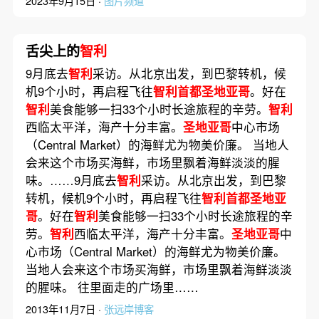
2023年9月15日 ·
图片频道
舌尖上的
智利
9月底去
智利
采访。从北京出发，到巴黎转机，候
机9个小时，再启程飞往
智利首都圣地亚哥
。好在
智利
美食能够一扫33个小时长途旅程的辛劳。
智利
西临太平洋，海产十分丰富。
圣地亚哥
中心市场
（Central Market）的海鲜尤为物美价廉。 当地人
会来这个市场买海鲜，市场里飘着海鲜淡淡的腥
味。……9月底去
智利
采访。从北京出发，到巴黎
转机，候机9个小时，再启程飞往
智利首都圣地亚
哥
。好在
智利
美食能够一扫33个小时长途旅程的辛
劳。
智利
西临太平洋，海产十分丰富。
圣地亚哥
中
心市场（Central Market）的海鲜尤为物美价廉。
当地人会来这个市场买海鲜，市场里飘着海鲜淡淡
的腥味。 往里面走的广场里……
2013年11月7日 ·
张远岸博客