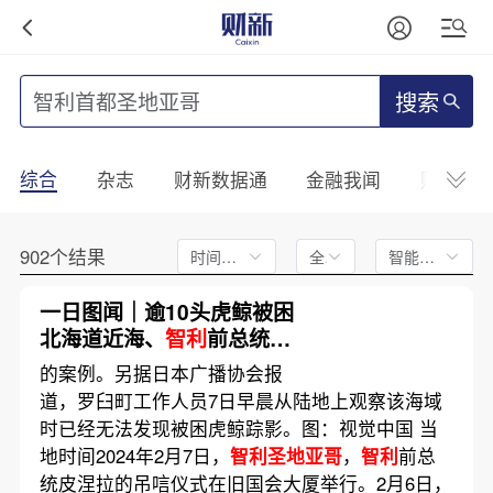
搜索
综合
杂志
财新数据通
金融我闻
财新mini
902个结果
时间不限
全文
智能排序
一日图闻｜逾10头虎鲸被困
北海道近海、
智利
前总统皮
涅拉葬礼在
圣地亚哥
举行
的案例。另据日本广播协会报
道，罗臼町工作人员7日早晨从陆地上观察该海域
时已经无法发现被困虎鲸踪影。图：视觉中国 当
地时间2024年2月7日，
智利圣地亚哥
，
智利
前总
统皮涅拉的吊唁仪式在旧国会大厦举行。2月6日，