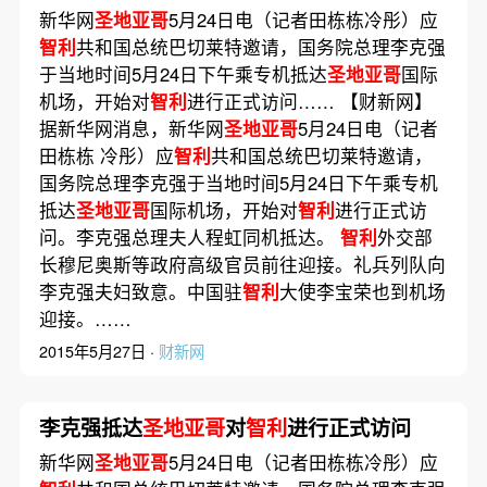
新华网
圣地亚哥
5月24日电（记者田栋栋冷彤）应
智利
共和国总统巴切莱特邀请，国务院总理李克强
于当地时间5月24日下午乘专机抵达
圣地亚哥
国际
机场，开始对
智利
进行正式访问…… 【财新网】
据新华网消息，新华网
圣地亚哥
5月24日电（记者
田栋栋 冷彤）应
智利
共和国总统巴切莱特邀请，
国务院总理李克强于当地时间5月24日下午乘专机
抵达
圣地亚哥
国际机场，开始对
智利
进行正式访
问。李克强总理夫人程虹同机抵达。
智利
外交部
长穆尼奥斯等政府高级官员前往迎接。礼兵列队向
李克强夫妇致意。中国驻
智利
大使李宝荣也到机场
迎接。……
2015年5月27日 ·
财新网
李克强抵达
圣地亚哥
对
智利
进行正式访问
新华网
圣地亚哥
5月24日电（记者田栋栋冷彤）应