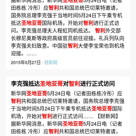
田栋栋 冷彤）应
智利
共和国总统巴切莱特邀请，
国务院总理李克强于当地时间5月24日下午乘专机
抵达
圣地亚哥
国际机场，开始对
智利
进行正式访
问。李克强总理夫人程虹同机抵达。
智利
外交部
长穆尼奥斯等政府高级官员前往迎接。礼兵列队向
李克强夫妇致意。中国驻
智利
大使李宝荣也到机场
迎接。……
2015年5月27日 ·
财新网
李克强抵达
圣地亚哥
对
智利
进行正式访问
新华网
圣地亚哥
5月24日电（记者田栋栋冷彤）应
智利
共和国总统巴切莱特邀请，国务院总理李克强
于当地时间5月24日下午乘专机抵达
圣地亚哥
国际
机场，开始对
智利
进行正式访问…… 【财新网】
据新华网消息，新华网
圣地亚哥
5月24日电（记者
田栋栋 冷彤）应
智利
共和国总统巴切莱特邀请，