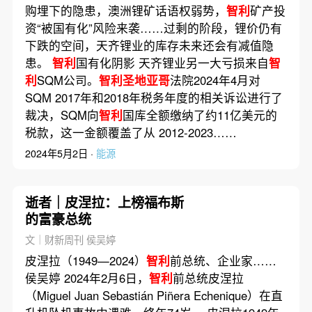
购埋下的隐患，澳洲锂矿话语权弱势，
智利
矿产投
资“被国有化”风险来袭……过剩的阶段，锂价仍有
下跌的空间，天齐锂业的库存未来还会有减值隐
患。
智利
国有化阴影 天齐锂业另一大亏损来自
智
利
SQM公司。
智利圣地亚哥
法院2024年4月对
SQM 2017年和2018年税务年度的相关诉讼进行了
裁决，SQM向
智利
国库全额缴纳了约11亿美元的
税款，这一金额覆盖了从 2012-2023……
2024年5月2日 ·
能源
逝者｜皮涅拉：上榜福布斯
的富豪总统
文｜财新周刊 侯吴婷
皮涅拉（1949—2024）
智利
前总统、企业家……
侯吴婷 2024年2月6日，
智利
前总统皮涅拉
（Miguel Juan Sebastián Piñera Echenique）在直