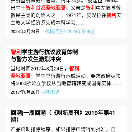
升机坠机事故中遇难，终年74岁。 皮涅拉1949年
出生于
智利首都圣地亚哥
。父亲是
智利
中左翼基督
教民主党的创始人之一。1971年，皮涅拉在
智利
天
主教大学经济系完成本科学习……
2024年2月24日 ·
《财新周刊》2024年第08期
智利
学生游行抗议教育体制
与警方发生激烈冲突
当地时间2017年8月24日，
智利
圣地亚哥
，学生举行游行示威活动，要求政府尽快
将5000所公立学校从当地管辖转变成国有实体……
2017年8月26日 ·
视频频道
回溯|一周回溯（《财新周刊》2019年第41
期）
产品启动排除程序。如果排除申请得到批准，自