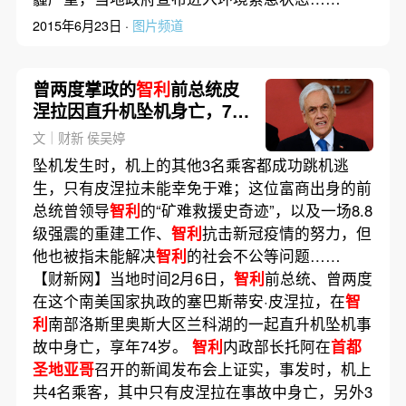
2015年6月23日 ·
图片频道
曾两度掌政的
智利
前总统皮
涅拉因直升机坠机身亡，74
岁｜讣闻
文｜财新 侯吴婷
坠机发生时，机上的其他3名乘客都成功跳机逃
生，只有皮涅拉未能幸免于难；这位富商出身的前
总统曾领导
智利
的“矿难救援史奇迹”，以及一场8.8
级强震的重建工作、
智利
抗击新冠疫情的努力，但
他也被指未能解决
智利
的社会不公等问题……
【财新网】当地时间2月6日，
智利
前总统、曾两度
在这个南美国家执政的塞巴斯蒂安·皮涅拉，在
智
利
南部洛斯里奥斯大区兰科湖的一起直升机坠机事
故中身亡，享年74岁。
智利
内政部长托阿在
首都
圣地亚哥
召开的新闻发布会上证实，事发时，机上
共4名乘客，其中只有皮涅拉在事故中身亡，另外3