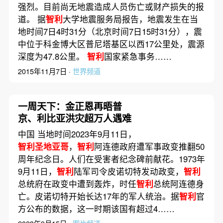
强烈。目前尚无地震造成人员伤亡或财产损失的报
道。 据
智利
大学地震服务局报告，地震发生在当
地时间7日4时31分（北京时间7日15时31分），震
中位于科金博大区普尼塔基区以西17公里处，震源
深度为47.8公里。
智利
国家紧急事务……
2015年11月7日 ·
世界频道
一周天下：金正恩再晤普
京、利比亚洪灾超万人遇难
中国 当地时间2023年9月11日，
智利圣地亚哥
，
智利
阿连德政府遭军事政变推翻50
周年纪念日。人们在受害者纪念碑前献花。1973年
9月11日，
智利
陆军司令皮诺切特发动政变，
智利
总统府在政变中遭到轰炸，时任
智利
总统阿连德身
亡。皮诺切特开始长达17年的军人统治。据
智利
官
方公布的数据，这一时期该国有超过4……