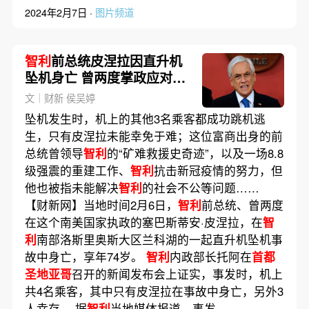
2024年2月7日 ·
图片频道
智利
前总统皮涅拉因直升机
坠机身亡 曾两度掌政应对多
场国家危机
文｜财新 侯吴婷
坠机发生时，机上的其他3名乘客都成功跳机逃
生，只有皮涅拉未能幸免于难；这位富商出身的前
总统曾领导
智利
的“矿难救援史奇迹”，以及一场8.8
级强震的重建工作、
智利
抗击新冠疫情的努力，但
他也被指未能解决
智利
的社会不公等问题……
【财新网】当地时间2月6日，
智利
前总统、曾两度
在这个南美国家执政的塞巴斯蒂安·皮涅拉，在
智
利
南部洛斯里奥斯大区兰科湖的一起直升机坠机事
故中身亡，享年74岁。
智利
内政部长托阿在
首都
圣地亚哥
召开的新闻发布会上证实，事发时，机上
共4名乘客，其中只有皮涅拉在事故中身亡，另外3
人幸存。 据
智利
当地媒体报道，事发……