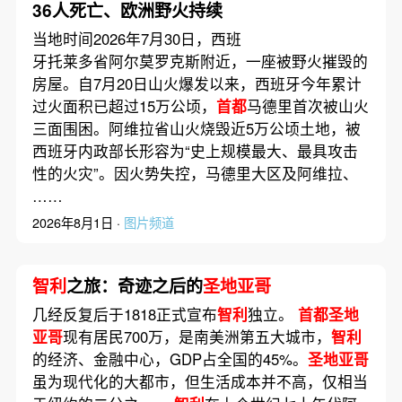
36人死亡、欧洲野火持续
当地时间2026年7月30日，西班
牙托莱多省阿尔莫罗克斯附近，一座被野火摧毁的
房屋。自7月20日山火爆发以来，西班牙今年累计
过火面积已超过15万公顷，
首都
马德里首次被山火
三面围困。阿维拉省山火烧毁近5万公顷土地，被
西班牙内政部长形容为“史上规模最大、最具攻击
性的火灾”。因火势失控，马德里大区及阿维拉、
……
2026年8月1日 ·
图片频道
智利
之旅：奇迹之后的
圣地亚哥
几经反复后于1818正式宣布
智利
独立。
首都圣地
亚哥
现有居民700万，是南美洲第五大城市，
智利
的经济、金融中心，GDP占全国的45%。
圣地亚哥
虽为现代化的大都市，但生活成本并不高，仅相当