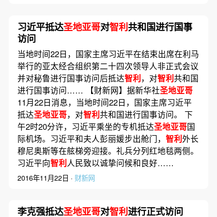
习近平抵达
圣地亚哥
对
智利
共和国进行国事
访问
当地时间22日，国家主席习近平在结束出席在利马
举行的亚太经合组织第二十四次领导人非正式会议
并对秘鲁进行国事访问后抵达
智利
，对
智利
共和国
进行国事访问…… 【财新网】据新华社
圣地亚哥
11月22日消息，当地时间22日，国家主席习近平
抵达
圣地亚哥
，对
智利
共和国进行国事访问。 下
午2时20分许，习近平乘坐的专机抵达
圣地亚哥
国
际机场。习近平和夫人彭丽媛步出舱门，
智利
外长
穆尼奥斯等在舷梯旁迎接。礼兵分列红地毯两侧。
习近平向
智利
人民致以诚挚问候和良好……
2016年11月22日 ·
财新网
李克强抵达
圣地亚哥
对
智利
进行正式访问