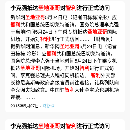
李克强抵达
圣地亚哥
对
智利
进行正式访问
新华网
圣地亚哥
5月24日电（记者田栋栋冷彤）应
智利
共和国总统巴切莱特邀请，国务院总理李克强
于当地时间5月24日下午乘专机抵达
圣地亚哥
国际
机场，开始对
智利
进行正式访问…… 【财新网】
据新华网消息，新华网
圣地亚哥
5月24日电（记者
田栋栋 冷彤）应
智利
共和国总统巴切莱特邀请，
国务院总理李克强于当地时间5月24日下午乘专机
抵达
圣地亚哥
国际机场，开始对
智利
进行正式访
问。李克强总理夫人程虹同机抵达。
智利
外交部
长穆尼奥斯等政府高级官员前往迎接。礼兵列队向
李克强夫妇致意。中国驻
智利
大使李宝荣也到机场
迎接。……
2015年5月27日 ·
财新网
李克强抵达
圣地亚哥
对
智利
进行正式访问