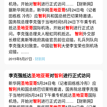
机场，开始对
智利
进行正式访问…… 【财新网】
据新华网消息，新华网
圣地亚哥
5月24日电（记者
田栋栋 冷彤）应
智利
共和国总统巴切莱特邀请，
国务院总理李克强于当地时间5月24日下午乘专机
抵达
圣地亚哥
国际机场，开始对
智利
进行正式访
问。李克强总理夫人程虹同机抵达。
智利
外交部
长穆尼奥斯等政府高级官员前往迎接。礼兵列队向
李克强夫妇致意。中国驻
智利
大使李宝荣也到机场
迎接。……
2015年5月27日 ·
财新网
李克强抵达
圣地亚哥
对
智利
进行正式访问
新华网
圣地亚哥
5月24日电（记者田栋栋冷彤）应
智利
共和国总统巴切莱特邀请，国务院总理李克强
于当地时间5月24日下午乘专机抵达
圣地亚哥
国际
机场，开始对
智利
进行正式访问…… 【财新网】
据新华网消息，新华网
圣地亚哥
5月24日电（记者