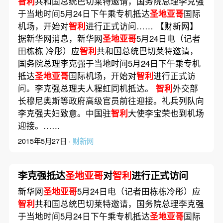
智利
共和国总统巴切莱特邀请，国务院总理李克强
于当地时间5月24日下午乘专机抵达
圣地亚哥
国际
机场，开始对
智利
进行正式访问…… 【财新网】
据新华网消息，新华网
圣地亚哥
5月24日电（记者
田栋栋 冷彤）应
智利
共和国总统巴切莱特邀请，
国务院总理李克强于当地时间5月24日下午乘专机
抵达
圣地亚哥
国际机场，开始对
智利
进行正式访
问。李克强总理夫人程虹同机抵达。
智利
外交部
长穆尼奥斯等政府高级官员前往迎接。礼兵列队向
李克强夫妇致意。中国驻
智利
大使李宝荣也到机场
迎接。……
2015年5月27日 ·
财新网
李克强抵达
圣地亚哥
对
智利
进行正式访问
新华网
圣地亚哥
5月24日电（记者田栋栋冷彤）应
智利
共和国总统巴切莱特邀请，国务院总理李克强
于当地时间5月24日下午乘专机抵达
圣地亚哥
国际