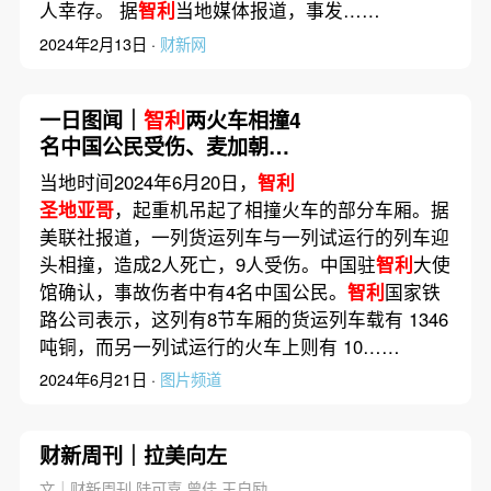
人幸存。 据
智利
当地媒体报道，事发……
2024年2月13日 ·
财新网
一日图闻｜
智利
两火车相撞4
名中国公民受伤、麦加朝觐
期间死亡人数破千半数因酷
当地时间2024年6月20日，
智利
热
圣地亚哥
，起重机吊起了相撞火车的部分车厢。据
美联社报道，一列货运列车与一列试运行的列车迎
头相撞，造成2人死亡，9人受伤。中国驻
智利
大使
馆确认，事故伤者中有4名中国公民。
智利
国家铁
路公司表示，这列有8节车厢的货运列车载有 1346
吨铜，而另一列试运行的火车上则有 10……
2024年6月21日 ·
图片频道
财新周刊｜拉美向左
文｜财新周刊 陆可嘉 曾佳 王自励