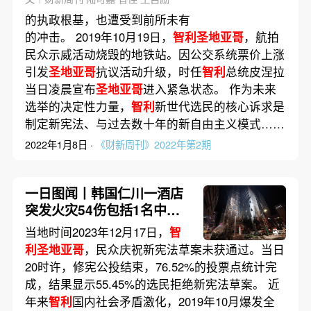
的执政根基，也遭受到前所未有
的冲击。 2019年10月19日，
智利圣地亚哥
，航拍
民众示威活动烧毁的地铁站。因公交系统票价上涨
引发
圣地亚哥
抗议活动升级，时任
智利
总统皮涅拉
当日凌晨宣布
圣地亚哥
进入紧急状态。 作为未来
选举的决定性力量，
智利
新世代选民的核心诉求是
制定新宪法、与过去数十年的新自由主义模式……
2022年1月8日 ·
《财新周刊》2022年第2期
一日图闻丨韩国仁川一酒店
突发火灾54伤包括1名中国
人 澳大利亚昆士兰州洪水过
当地时间2023年12月17日，
智
境鳄鱼出逃
利圣地亚哥
，民众庆祝新宪法草案未获通过。当日
20时许，修宪公投结束，76.52%的投票点统计完
成，结果显示55.45%的选民拒绝新宪法草案。 近
年来
智利
国内社会矛盾激化，2019年10月爆发全