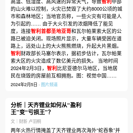
高温、低湿度、高风速的异常天气，导致
智利
中部
的山火难以控制，火灾已焚毁了大约8000公顷的城
市和森林地区；当地官员称，一些火灾有可能是人
为引起的…… 由于大火引发的浓烟降低了能见
度，连接
智利首都圣地亚哥
和瓦尔帕莱索大区的公
路已被迫关闭。现场照片显示，大量车辆受困在道
路上，远处山上的大火熊熊燃烧，升起大片黑烟。
智利
财政部长马塞尔表示，据初步估计，瓦尔帕莱
索大区的火灾造成了数亿美元的损失。 当地时间
2024年2月3日，
智利
比尼亚德尔马地区，当地居
民在烧毁的房屋前互相拥抱。图：视觉中国……
2024年2月5日 ·
图片频道
分析｜天齐锂业如何从“盈利
王”变“亏损王”？
文｜财新 卢羽桐
两年火热行情掩盖了天齐锂业两次海外“蛇吞象”并