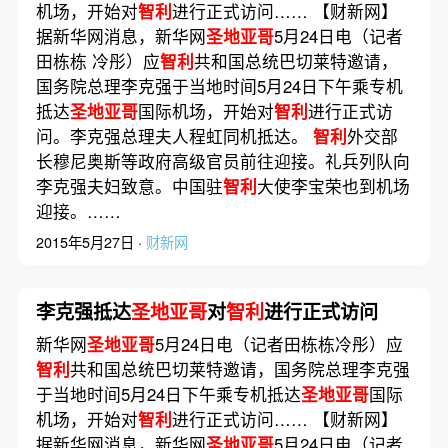
机场，开始对
智利
进行正式访问…… 【财新网】
据新华网消息，新华网
圣地亚哥
5月24日电（记者
田栋栋 冷彤）应
智利
共和国总统巴切莱特邀请，
国务院总理李克强于当地时间5月24日下午乘专机
抵达
圣地亚哥
国际机场，开始对
智利
进行正式访
问。李克强总理夫人程虹同机抵达。
智利
外交部
长穆尼奥斯等政府高级官员前往迎接。礼兵列队向
李克强夫妇致意。中国驻
智利
大使李宝荣也到机场
迎接。……
2015年5月27日 ·
财新网
李克强抵达
圣地亚哥
对
智利
进行正式访问
新华网
圣地亚哥
5月24日电（记者田栋栋冷彤）应
智利
共和国总统巴切莱特邀请，国务院总理李克强
于当地时间5月24日下午乘专机抵达
圣地亚哥
国际
机场，开始对
智利
进行正式访问…… 【财新网】
据新华网消息，新华网
圣地亚哥
5月24日电（记者