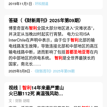
2019年11月1日 ·
环科频道
答疑（《财新周刊》2025年第09期）
博里奇宣布
智利
全国大部分地区进入“灾难状态”，
并决定从当晚22时起实行宵禁。 电力公司ISA
InterChile在声明中表示，由于位于
智利
北部的输
电线路发生故障，导致连接北部和中部地区的高压
输电线路中断，进而影响了包括
首都圣地亚哥
在内
的中部地区的供电系统。
智利
是全世界最狭长的
国家，南北长……
2025年3月8日 ·
《财新周刊》2025年第09期
视线｜
智利
14年来最严重山
火已酿112死 高温强风助长
火势蔓延
文｜财新 胡暄