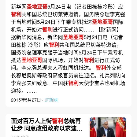
新华网
圣地亚哥
5月24日电（记者田栋栋冷彤）应
智利
共和国总统巴切莱特邀请，国务院总理李克强
于当地时间5月24日下午乘专机抵达
圣地亚哥
国际
机场，开始对
智利
进行正式访问…… 【财新网】
据新华网消息，新华网
圣地亚哥
5月24日电（记者
田栋栋 冷彤）应
智利
共和国总统巴切莱特邀请，
国务院总理李克强于当地时间5月24日下午乘专机
抵达
圣地亚哥
国际机场，开始对
智利
进行正式访
问。李克强总理夫人程虹同机抵达。
智利
外交部
长穆尼奥斯等政府高级官员前往迎接。礼兵列队向
李克强夫妇致意。中国驻
智利
大使李宝荣也到机场
迎接。……
2015年5月27日 ·
财新网
面对百万人上街
智利
总统再
让步 同意改组政府以求速平
民怨