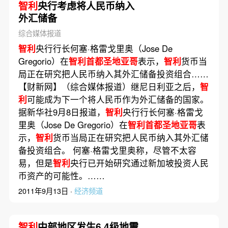
智利
央行考虑将人民币纳入
外汇储备
综合媒体报道
智利
央行行长何塞·格雷戈里奥（Jose De
Gregorio）在
智利首都圣地亚哥
表示，
智利
货币当
局正在研究把人民币纳入其外汇储备投资组合……
【财新网】（综合媒体报道）继尼日利亚之后，
智
利
可能成为下一个将人民币作为外汇储备的国家。
据新华社9月8日报道，
智利
央行行长何塞·格雷戈
里奥（Jose De Gregorio）在
智利首都圣地亚哥
表
示，
智利
货币当局正在研究把人民币纳入其外汇储
备投资组合。 何塞·格雷戈里奥称，尽管不太容
易，但是
智利
央行已开始研究通过新加坡投资人民
币资产的可能性。……
2011年9月13日 ·
经济频道
智利
中部地区发生6.4级地震