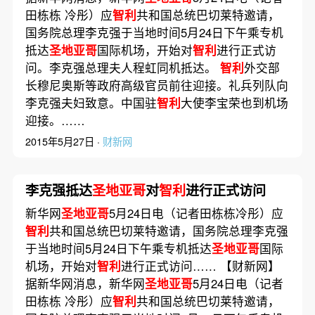
田栋栋 冷彤）应
智利
共和国总统巴切莱特邀请，
国务院总理李克强于当地时间5月24日下午乘专机
抵达
圣地亚哥
国际机场，开始对
智利
进行正式访
问。李克强总理夫人程虹同机抵达。
智利
外交部
长穆尼奥斯等政府高级官员前往迎接。礼兵列队向
李克强夫妇致意。中国驻
智利
大使李宝荣也到机场
迎接。……
2015年5月27日 ·
财新网
李克强抵达
圣地亚哥
对
智利
进行正式访问
新华网
圣地亚哥
5月24日电（记者田栋栋冷彤）应
智利
共和国总统巴切莱特邀请，国务院总理李克强
于当地时间5月24日下午乘专机抵达
圣地亚哥
国际
机场，开始对
智利
进行正式访问…… 【财新网】
据新华网消息，新华网
圣地亚哥
5月24日电（记者
田栋栋 冷彤）应
智利
共和国总统巴切莱特邀请，