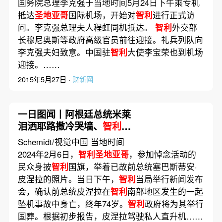
国务院总理李克强于当地时间5月24日下午乘专机
抵达
圣地亚哥
国际机场，开始对
智利
进行正式访
问。李克强总理夫人程虹同机抵达。
智利
外交部
长穆尼奥斯等政府高级官员前往迎接。礼兵列队向
李克强夫妇致意。中国驻
智利
大使李宝荣也到机场
迎接。……
2015年5月27日 ·
财新网
一日图闻丨阿根廷总统米莱
泪洒耶路撒冷哭墙、
智利
前
总统皮涅拉坠机身亡
Schemidt/视觉中国 当地时间
2024年2月6日，
智利圣地亚哥
，参加悼念活动的
民众身披
智利
国旗，举着已故前总统塞巴斯蒂安·
皮涅拉的照片。当日下午，
智利
当局举行新闻发布
会，确认前总统皮涅拉在
智利
南部地区发生的一起
坠机事故中身亡，终年74岁。
智利
政府将为其举行
国葬。根据初步报告，皮涅拉驾驶私人直升机……