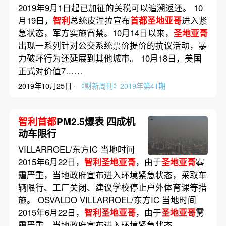
2019年9月1日起已加征的关税可以追溯返还。 10
月19日，
智利
总统皮涅拉宣布
首都圣地亚哥
进入紧
急状态，军方实施宵禁。10月14日以来，
圣地亚哥
出现一系列针对公交系统票价提价的抗议活动，暴
力破坏行为还延展到其他城市。 10月18日，美国
正式对价值7……
2019年10月25日 ·
《财新周刊》2019年第41期
智利首都
PM2.5爆表 四成机
动车限行
VILLARROEL/东方IC 当地时间
2015年6月22日，
智利圣地亚哥
，由于
圣地亚哥
雾
霾严重，当地政府宣布进入环境紧急状态，采取车
辆限行、工厂关闭、建议学校停止户外体育课等措
施。 OSVALDO VILLARROEL/东方IC 当地时间
2015年6月22日，
智利圣地亚哥
，由于
圣地亚哥
雾
霾严重，当地政府宣布进入环境紧急状态……