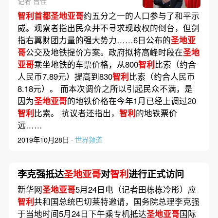
记者 曾佳
智利首都圣地亚哥
约五分之一的人口参与了和平示
威。观察者指出民众并不寻求现政权的倒台，但剑
指右翼财团力量的强大势力……6日公布的
圣地亚
哥
公交及地铁提价方案。政府拟将高峰时段在
圣地
亚哥
乘坐地铁的车票价格，从800
智利
比索（约合
人民币7.89元）提高到830
智利
比索（约合人民币
8.18元）。 而本次调价之所以引起民众不满，是
因为
圣地亚哥
的地铁价格在今年1月已经上调过20
智利
比索。 抗议者还指出，
智利
的地铁票价
远……
2019年10月28日 ·
世界频道
李克强抵达
圣地亚哥
对
智利
进行正式访问
新华网
圣地亚哥
5月24日电（记者田栋栋冷彤）应
智利
共和国总统巴切莱特邀请，国务院总理李克强
于当地时间5月24日下午乘专机抵达
圣地亚哥
国际