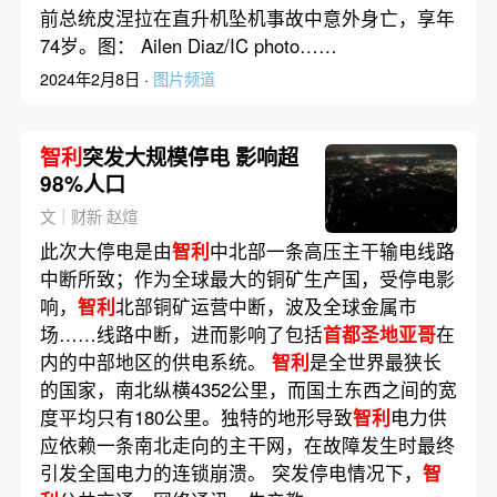
前总统皮涅拉在直升机坠机事故中意外身亡，享年
74岁。图： Ailen Diaz/IC photo……
2024年2月8日 ·
图片频道
智利
突发大规模停电 影响超
98%人口
文｜财新 赵煊
此次大停电是由
智利
中北部一条高压主干输电线路
中断所致；作为全球最大的铜矿生产国，受停电影
响，
智利
北部铜矿运营中断，波及全球金属市
场……线路中断，进而影响了包括
首都圣地亚哥
在
内的中部地区的供电系统。
智利
是全世界最狭长
的国家，南北纵横4352公里，而国土东西之间的宽
度平均只有180公里。独特的地形导致
智利
电力供
应依赖一条南北走向的主干网，在故障发生时最终
引发全国电力的连锁崩溃。 突发停电情况下，
智