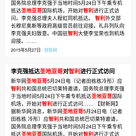
国务院总理李克强于当地时间5月24日下午乘专机
抵达
圣地亚哥
国际机场，开始对
智利
进行正式访
问。李克强总理夫人程虹同机抵达。
智利
外交部
长穆尼奥斯等政府高级官员前往迎接。礼兵列队向
李克强夫妇致意。中国驻
智利
大使李宝荣也到机场
迎接。……
2015年5月27日 ·
财新网
李克强抵达
圣地亚哥
对
智利
进行正式访问
新华网
圣地亚哥
5月24日电（记者田栋栋冷彤）应
智利
共和国总统巴切莱特邀请，国务院总理李克强
于当地时间5月24日下午乘专机抵达
圣地亚哥
国际
机场，开始对
智利
进行正式访问…… 【财新网】
据新华网消息，新华网
圣地亚哥
5月24日电（记者
田栋栋 冷彤）应
智利
共和国总统巴切莱特邀请，
国务院总理李克强于当地时间5月24日下午乘专机
抵达
圣地亚哥
国际机场，开始对
智利
进行正式访