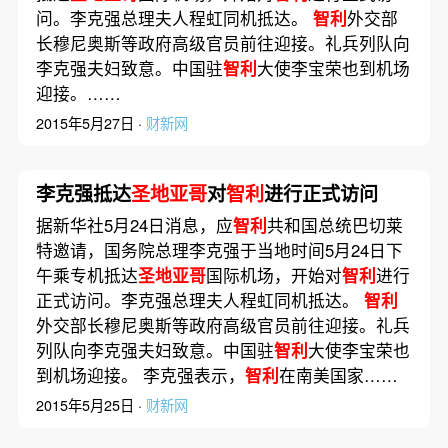
问。李克强总理夫人程虹同机抵达。
智利
外交部
长穆尼奥斯等政府高级官员前往迎接。礼兵列队向
李克强夫妇致意。中国驻
智利
大使李宝荣也到机场
迎接。……
2015年5月27日 ·
财新网
李克强抵达
圣地亚哥
对
智利
进行正式访问
据新华社5月24日消息，应
智利
共和国总统巴切莱
特邀请，国务院总理李克强于当地时间5月24日下
午乘专机抵达
圣地亚哥
国际机场，开始对
智利
进行
正式访问。李克强总理夫人程虹同机抵达。
智利
外交部长穆尼奥斯等政府高级官员前往迎接。礼兵
列队向李克强夫妇致意。中国驻
智利
大使李宝荣也
到机场迎接。 李克强表示，
智利
在南美国家……
2015年5月25日 ·
财新网