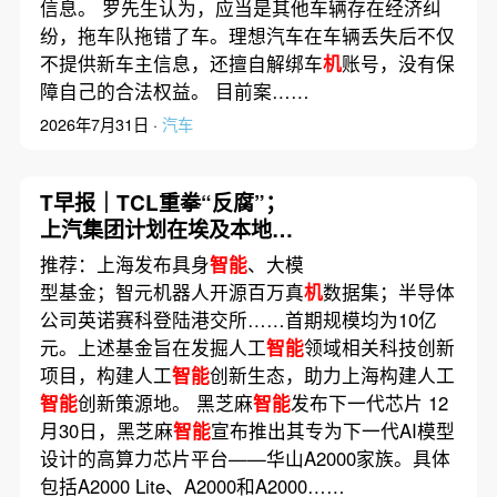
信息。 罗先生认为，应当是其他车辆存在经济纠
纷，拖车队拖错了车。理想汽车在车辆丢失后不仅
不提供新车主信息，还擅自解绑车
机
账号，没有保
障自己的合法权益。 目前案……
2026年7月31日 ·
汽车
T早报｜TCL重拳“反腐”；
上汽集团计划在埃及本地化
生产；黑芝麻
智能
发布下一
推荐：上海发布具身
智能
、大模
代芯片
型基金；智元机器人开源百万真
机
数据集；半导体
公司英诺赛科登陆港交所……首期规模均为10亿
元。上述基金旨在发掘人工
智能
领域相关科技创新
项目，构建人工
智能
创新生态，助力上海构建人工
智能
创新策源地。 黑芝麻
智能
发布下一代芯片 12
月30日，黑芝麻
智能
宣布推出其专为下一代AI模型
设计的高算力芯片平台——华山A2000家族。具体
包括A2000 Lite、A2000和A2000……