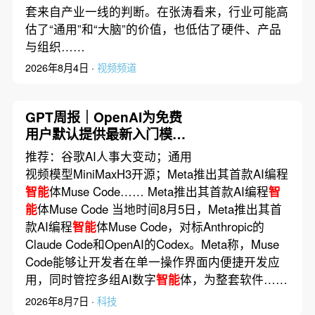
套来自产业一线的判断。在张涛看来，行业可能高
估了“通用”和“大脑”的价值，也低估了硬件、产品
与组织……
2026年8月4日 ·
视频频道
GPT周报｜OpenAI为免费
用户默认提供最新入门模型
GPT-5.6 Luna；阿里发布
推荐：谷歌AI人事大变动；通用
2.4万亿参数大模型
视频模型MiniMaxH3开源；Meta推出其首款AI编程
Qwen3.8；DeepSeek宣布
智能
体Muse Code…… Meta推出其首款AI编程
智
即将涨价
能
体Muse Code 当地时间8月5日，Meta推出其首
款AI编程
智能
体Muse Code，对标Anthropic的
Claude Code和OpenAI的Codex。Meta称，Muse
Code能够让开发者在单一操作界面内便捷开发应
用，同时管控多组AI数字
智能
体，为整套软件……
2026年8月7日 ·
科技