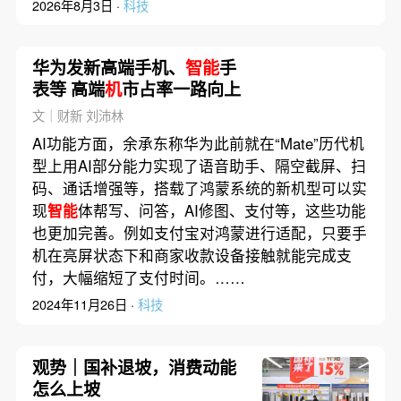
2026年8月3日 ·
科技
华为发新高端手机、
智能
手
表等 高端
机
市占率一路向上
文｜财新 刘沛林
AI功能方面，余承东称华为此前就在“Mate”历代机
型上用AI部分能力实现了语音助手、隔空截屏、扫
码、通话增强等，搭载了鸿蒙系统的新机型可以实
现
智能
体帮写、问答，AI修图、支付等，这些功能
也更加完善。例如支付宝对鸿蒙进行适配，只要手
机在亮屏状态下和商家收款设备接触就能完成支
付，大幅缩短了支付时间。……
2024年11月26日 ·
科技
观势｜国补退坡，消费动能
怎么上坡