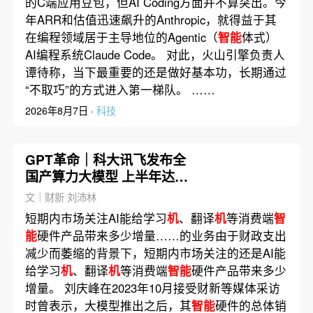
的C端应用豆包，但AI Coding方面并不算突出。今
年ARR和估值迅速飙升的Anthropic，就得益于其
在编程领域居于主导地位的Agentic（
智能
体式）
AI编程系统Claude Code。 对此，火山引擎负责人
谭待称，当下最重要的还是做好基本功，长期通过
“不取巧”的方式进入第一梯队。 ……
2026年8月7日 ·
科技
GPT革命｜科大讯飞发布全
国产算力大模型 上半年达到
OpenAI目前水平
文｜财新 刘沛林
短期内市场关注AI能给学习
机
、翻译
机
等消费端
智
能
硬件产品带来多少增量……的业务由于财政支出
减少而萎缩的背景下，短期内市场关注的还是AI能
给学习
机
、翻译
机
等消费端
智能
硬件产品带来多少
增量。 刘庆峰在2023年10月接受财新等媒体采访
时曾表示，大模型推出之后，其
智能
硬件的总体销