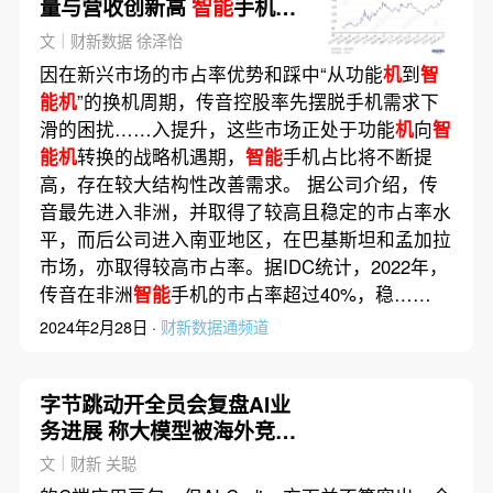
量与营收创新高
智能
手机需
求拐点将至？
文｜财新数据 徐泽怡
因在新兴市场的市占率优势和踩中“从功能
机
到
智
能机
”的换机周期，传音控股率先摆脱手机需求下
滑的困扰……入提升，这些市场正处于功能
机
向
智
能机
转换的战略机遇期，
智能
手机占比将不断提
高，存在较大结构性改善需求。 据公司介绍，传
音最先进入非洲，并取得了较高且稳定的市占率水
平，而后公司进入南亚地区，在巴基斯坦和孟加拉
市场，亦取得较高市占率。据IDC统计，2022年，
传音在非洲
智能
手机的市占率超过40%，稳……
2024年2月28日 ·
财新数据通频道
字节跳动开全员会复盘AI业
务进展 称大模型被海外竞对
拉开差距
文｜财新 关聪