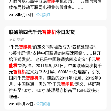
方面可以布局中低端
智能
手机市场，一方面也为后
续布局移动互联网电视业务做准备。……
2012年5月15日 ·
公司频道
联通第四代千元
智能机
今日发货
记者 覃敏
“千元
智能机
”的定义同时被改写为“四核处理器”、
“5英寸屏”且“支持中国联通21M高速网络”……将开
始正式发货。 这已是中国联通第四次定义“千元
智
能机
”新标准。2011年5月31日，中国联通首次将千
元
智能机
定义为“3.5寸屏、600MHz处理器”，引发
国内千元
智能机
潮。随后的2011年12月、2012年9
月，中国联通一再改写“千元
智能机
”定义，将屏幕
推升至4.0寸、4.5寸,处理器亦抬高至1GHz双核处
理器。……
2013年2月22日 ·
公司频道