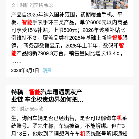
文｜财新 冯奕铭 余聪
产品自2025年纳入国补范围，初期覆盖手机、平
板、
智能
手表手环三类产品，单价6000元以内商品
可享受15%补贴，上限500元；2026年该项补贴比
例维持不变，覆盖品类在2025年基础上新增
智能
眼
镜。 商务部数据显示，2026年上半年，数码和
智
能
产品购新7909.8万台，销售量同比增长13.4%，
……
2026年8月1日 ·
消费
特稿｜
智能
汽车遭遇黑灰产
业链 车企权责边界如何把
握？(含视频)
文｜财新 安丽敏
生，询问车辆是否已经出售，是否可以解绑车
机
系
统账号。罗先生称，车辆被盗，不能解绑。但在3
月18日，他收到了理想汽车车
机
系统账号解绑通知