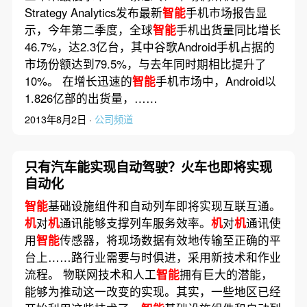
Strategy Analytics发布最新
智能
手机市场报告显
示，今年第二季度，全球
智能
手机出货量同比增长
46.7%，达2.3亿台，其中谷歌Android手机占据的
市场份额达到79.5%，与去年同时期相比提升了
10%。 在增长迅速的
智能
手机市场中，Android以
1.826亿部的出货量，……
2013年8月2日 ·
公司频道
只有汽车能实现自动驾驶？火车也即将实现
自动化
智能
基础设施组件和自动列车即将实现互联互通。
机
对
机
通讯能够支撑列车服务效率。
机
对
机
通讯使
用
智能
传感器，将现场数据有效地传输至正确的平
台上……路行业需要与时俱进，采用新技术和作业
流程。 物联网技术和人工
智能
拥有巨大的潜能，
能够为推动这一改变的实现。其实，一些地区已经