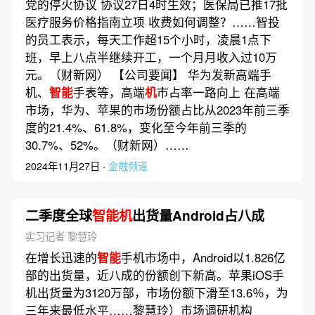
党的停火协议 协议27日4时生效；医保局已推17批
医疗服务价格指南立项 收费如何调整？……智投
的员工表示，每天工作超15个小时，凌晨1点下
班，早上八点半继续开工，一个月月收入过10万
元。（财新网） 【公司要闻】 华为发新高端手
机、
智能
手表等，高端
机
市占率一路向上 在高端
市场，华为、苹果的市场份额占比从2023年前三季
度的21.4%、61.8%，变化至今年前三季的
30.7%、52%。（财新网）……
2024年11月27日 ·
金融频道
二季度全球
智能机
出货量Android占八成
实习记者 黎慧玲
在增长迅速的
智能
手机市场中，Android以1.826亿
部的出货量，近八成的份额创下新高。苹果iOS手
机出货量为3120万部，市场份额下滑至13.6％，为
三年来最低水平……黎慧玲）市场调研机构