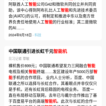
阿联酋人工
智能
公司G42和微软共同创立并共同资
助，该中心得到阿布扎比人工
智能
和先进技术委员
会(AIATC)的认可，将制定和推进中东以及南方世
界负责任地使用人工
智能
的行业标准；其二是微软
的AI……
2024年9月18日 ·
科技
中国联通引进长虹千元
智能机
见习记者 覃敏
裸机售价899元；中国联通希望发力三网融合
智能
电视及相关
智能
终端……发区建设年产5000万部
智
能
手机的合作项目。 业内人士分析，百度、中国
联通之所以选择与长虹合作，其着眼点并非仅仅只
是手机，还有长虹背后稳固的电视业务。 百度一
直在布局移动互联网，去年已与戴尔合作推出了基
于百度易平台的高端
智能机
。此次与长虹的合作一