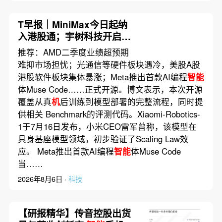
T早报｜MiniMax今日起纳
入港股通；宇树科技开启询
价；谷歌AI人事大重组
推荐：AMD二季度业绩超预期
难抑市场担忧；光通信等硬件板块遇冷，美股A股
港股软件板块集体暴涨；Meta推出首款AI编程
智能
体Muse Code……正式开源。博文表示，本次开源
覆盖从真
机
后训练到模型部署的完整流程，同时提
供相关 Benchmark的评测代码。Xiaomi-Robotics-
1于7月16日发布，小米CEO雷军曾称，该模型在
具身基座模型领域，初步验证了Scaling Law效
应。 Meta推出首款AI编程
智能
体Muse Code
当……
2026年8月6日 ·
科技
【研报精华】传音控股出货