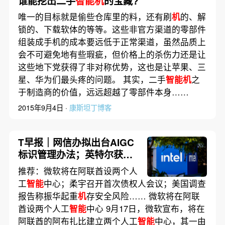
谁能挖出二手
智能机
的宝藏?
唯一的目标就是偷些仓库里的料，还有刷
机
的、解
锁的、下载软体的等等。这些非官方渠道的零部件
组装成手机的成本要远低于正常渠道，虽然品质上
会不可避免地有些瑕疵，但价格上的杀伤力还是让
这些地下党获得了非对称优势，这也是让苹果、三
星、华为们最头疼的问题。 其实，二手
智能机
之
于制造商的价值，远远超越了零部件本身……
2015年9月4日 ·
康斯坦丁博客
T早报｜网信办拟出台AIGC
标识管理办法；英特尔获亚
马逊数十亿美元代工订单；
推荐：微软将在阿联酋设两个人
微软、贝莱德筹建AI基建基
工
智能
中心；柔宇召开首次债权人会议；美国调查
金
报告称振华起重
机
存安全风险…… 微软将在阿联
酋设两个人工
智能
中心 9月17日，微软宣布，将在
阿联酋的阿布扎比建立两个人工
智能
中心，其一由