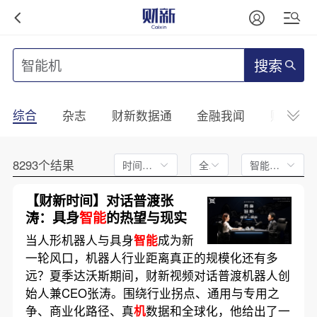
搜索
综合
杂志
财新数据通
金融我闻
财新mini
8293个结果
时间不限
全文
智能排序
【财新时间】对话普渡张
涛：具身
智能
的热望与现实
当人形机器人与具身
智能
成为新
一轮风口，机器人行业距离真正的规模化还有多
远？夏季达沃斯期间，财新视频对话普渡机器人创
始人兼CEO张涛。围绕行业拐点、通用与专用之
争、商业化路径、真
机
数据和全球化，他给出了一