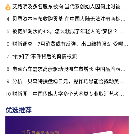
艾路明及多名股东被拘 当代系创始人因何此时被清算
3
4
贝恩资本宣布收购贡茶 在中国大陆无法注册商标后退出市场
5
被宽屏淘汰的4:3，怎么就成了年轻人的“梦核”？｜热点
6
财新调查｜7月消费或有反弹、出口维持强劲 受哪些因素带动？
7
“竹知了”事件背后的舆情根源
8
电动汽车需求高涨驱动澳洲车市增长 中国品牌表现强劲｜出海·汽车
9
分析｜贝森特操盘稳日元，操作巧思能否撬动美日货币基本面
10
财新闻｜中国传媒大学多个艺术类专业取消艺考，将依据考生高考文化课成绩由高到低依次录取
优选推荐