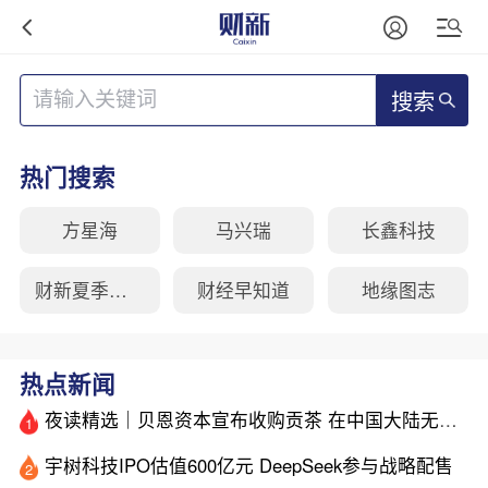
搜索
热门搜索
方星海
马兴瑞
长鑫科技
财新夏季峰会
财经早知道
地缘图志
热点新闻
夜读精选｜贝恩资本宣布收购贡茶 在中国大陆无法注册商标后退出市场
1
宇树科技IPO估值600亿元 DeepSeek参与战略配售
2