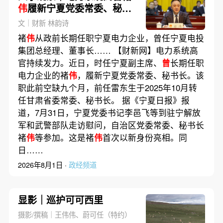
伟
履新宁夏党委常委、秘书
长
文｜财新 林韵诗
褚
伟
从政前长期任职宁夏电力企业，曾任宁夏电投
集团总经理、董事长…… 【财新网】电力系统高
官持续发力。近日，时任宁夏副主席、
曾
长期任职
电力企业的褚
伟
，履新宁夏党委常委、秘书长。该
职此前空缺九个月，前任雷东生于2025年10月转
任甘肃省委常委、秘书长。 据《宁夏日报》报
道，7月31日，宁夏党委书记李邑飞等到驻宁解放
军和武警部队走访慰问，自治区党委常委、秘书长
褚
伟
等参加。这是褚
伟
首次以新身份亮相。同
日……
2026年8月1日 ·
政经频道
显影｜巡护可可西里
摄影/撰稿｜王伟伟、蔚可任（特约）