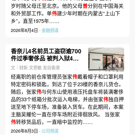
岁时随父母迁至北京。他的父母
曾
分别在中国海关
和外贸部工作。单
伟
建少年时期在内蒙古“上山下
乡”，直至1975年……
2026年8月4日 ·
金融频道
香奈儿4名前员工盗窃逾700
件过季奢侈品 被判入狱4至7
年(含视频)
文｜财新 文思敏 发自香港
经离职的前仓库管理员张家
伟
戴着帽子和口罩利用
特定密码和锁匙，到达了位于23楼的香奈儿货仓。
随后，张家
伟
与何东山使用液压托盘车将装满奢侈
品的33个纸箱分批次运入电梯，并由张家
伟
独自押
送至地下停车场，准备装入货车。在此期间，本案
主脑吴耀伦一直在停车场附近徘徊放风。 当张家
伟
转移货品后，一直暗中监控的……
2026年8月3日 ·
公司频道