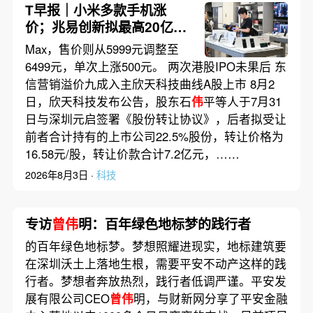
T早报｜小米多款手机涨
价；兆易创新拟最高20亿元
回购股份并注销；
Max，售价则从5999元调整至
DeepSeek-V4-Flash正式版
6499元，单次上涨500元。 两次港股IPO未果后 东
发布
信营销溢价九成入主欣天科技曲线A股上市 8月2
日，欣天科技发布公告，股东石
伟
平等人于7月31
日与深圳元启签署《股份转让协议》，后者拟受让
前者合计持有的上市公司22.5%股份，转让价格为
16.58元/股，转让价款合计7.2亿元，……
2026年8月3日 ·
科技
专访
曾伟
明：百年绿色地标梦的践行者
的百年绿色地标梦。梦想照耀进现实，地标建筑要
在深圳沃土上落地生根，需要平安不动产这样的践
行者。梦想者奔放热烈，践行者低调严谨。平安发
展有限公司CEO
曾伟
明，与财新网分享了平安金融