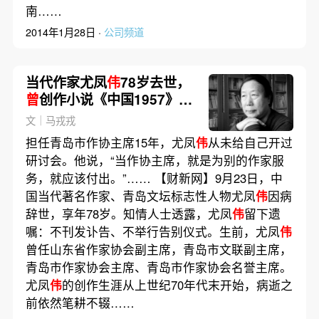
南……
2014年1月28日 ·
公司频道
当代作家尤凤
伟
78岁去世，
曾
创作小说《中国1957》｜
讣闻
文｜马戎戎
担任青岛市作协主席15年，尤凤
伟
从未给自己开过
研讨会。他说，“当作协主席，就是为别的作家服
务，就应该付出。”…… 【财新网】9月23日，中
国当代著名作家、青岛文坛标志性人物尤凤
伟
因病
辞世，享年78岁。知情人士透露，尤凤
伟
留下遗
嘱：不刊发讣告、不举行告别仪式。生前，尤凤
伟
曾任山东省作家协会副主席，青岛市文联副主席，
青岛市作家协会主席、青岛市作家协会名誉主席。
尤凤
伟
的创作生涯从上世纪70年代末开始，病逝之
前依然笔耕不辍……