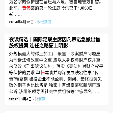
为名字的假护照在塞班岛入境，被当地警方扣留。
此前，
曾伟
案的第一轮法庭聆讯已于1月30日
举……
2014年4月15日 ·
政经频道
夜读精选｜国际足联主席因凡蒂诺急撤出售
股权提案 连任之路蒙上阴影
外规模最大的稀土加工厂 聚焦｜涉案财产问题应
为刑诉法修改重中之重 应以人身权与财产权并重
来修改《刑事诉讼法》，落实《宪法》对财产权平
等保护的要求 单
伟
建谈并购深发展跌宕往事 “传
奇”难复刻 被投企业不能盈利、倒闭、最终投资失
败的例子也比比皆是 独家｜晋煤富豪张新明再遭
公诉 涉组织领导黑社会性质组织等17宗罪名……
2026年8月4日 ·
财新网