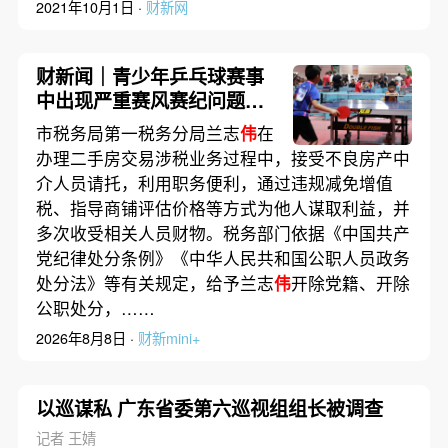
2021年10月1日 ·
财新网
财新闻｜青少年乒乓球赛事
中出现严重赛风赛纪问题，
乒协发文
市税务局第一税务分局兰志
伟
在
办理二手房交易涉税业务过程中，接受不良房产中
介人员请托，利用职务便利，通过违规减免增值
税、指导商铺评估价格等方式为他人谋取利益，并
多次收受相关人员财物。税务部门依据《中国共产
党纪律处分条例》《中华人民共和国公职人员政务
处分法》等有关规定，给予兰志
伟
开除党籍、开除
公职处分，……
2026年8月8日 ·
财新mini+
以巡谋私 广东省委第六巡视组组长被调查
记者 王婧