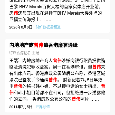
巴黎 BHV Marais百货大楼的首家实体店开业前，
唐
伟
还与其出现在悬挂于BHV Marais大楼外墙的
巨幅宣传海报上。……
2026年8月6日 ·
财新数据通频道
内地地产商
曾伟
遭香港廉署通缉
特派香港记者 王端
王端）内地房地产商人
曾伟
涉嫌向银行职员提供贿
赂及清洗犯罪收益案，周一在香港审讯，但
曾伟
未
有出席应讯。香港廉政公署随后公布称，香港区域
法院已签发手令通缉
曾伟
。 财新记者7月5日早致
电
曾伟
的秘书韩小姐，不过接电话的女士指出，
曾
伟
和韩小姐目前都不在公司，但拒绝进一步透露他
们的去向。 香港廉政公署公布的
曾伟
照片 ……
2011年7月5日 ·
世界频道