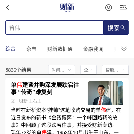
搜索
综合
杂志
财新数据通
金融我闻
财新mini
5836个结果
时间不限
全文
智能排序
单
伟
建谈并购深发展跌宕往
事 “传奇”难复刻
文｜财新 王石玉
当时在新桥资本“挂帅”这笔收购交易的单
伟
建，在
近日发布的新书《金钱博弈：一个峰回路转的故
事》中回顾了这段跌宕往事，并接受财新专访。
现年72岁的单
伟
建，1953年10月出生于山东，一