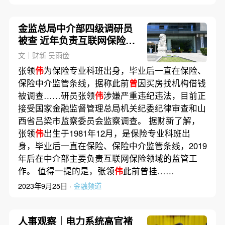
金监总局中介部四级调研员
被查 近年负责互联网保险监
管
文｜财新 吴雨俭
张领
伟
为保险专业科班出身，毕业后一直在保险、
保险中介监管条线，据称此前
曾
因买房找机构借钱
被调查……研员张领
伟
涉嫌严重违纪违法，目前正
接受国家金融监督管理总局机关纪委纪律审查和山
西省吕梁市监察委员会监察调查。 据财新了解，
张领
伟
出生于1981年12月，是保险专业科班出
身，毕业后一直在保险、保险中介监管条线，2019
年后在中介部主要负责互联网保险领域的监管工
作。 值得一提的是，张领
伟
此前曾挂……
2023年9月25日 ·
金融频道
人事观察｜电力系统高官褚