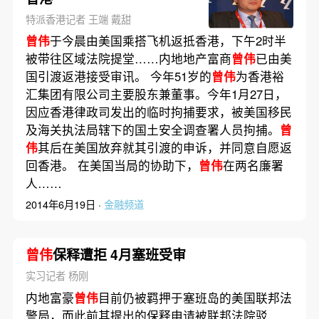
特派香港记者 王端 戴甜
曾伟
于今晨由美国乘搭飞机返抵香港，下午2时半
被带往区域法院提堂……内地地产富商
曾伟
已由美
国引渡返港接受审讯。 今年51岁的
曾伟
为香港裕
汇集团有限公司主要股东兼董事。今年1月27日，
因应香港律政司发出的临时拘捕要求，被美国移民
及海关执法局辖下的国土安全调查署人员拘捕。
曾
伟
其后在美国放弃就其引渡的申诉，并同意自愿返
回香港。 在美国当局的协助下，
曾伟
在两名廉署
人……
2014年6月19日 ·
金融频道
曾伟
保释遭拒 4月塞班受审
实习记者 杨刚
内地富豪
曾伟
目前仍被羁押于塞班岛的美国联邦法
警局，而此前其提出的保释申请被联邦法院驳