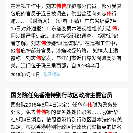
在巡视工作中，刘志
伟曾
庇护部分官员。部分受其
包庇的官员于近日被调查，供出曾经向刘志
伟
行
贿…… 【财新网】（记者 王婧）广东省纪委7月
15日对外通报：广东省委第六巡视组组长刘志
伟
，
因涉嫌严重违纪，正在接受组织调查。 据财新记
者了解，刘志
伟
涉嫌“以巡谋私”。在巡视工作中，
他
曾
庇护部分官员，涉嫌收受贿赂。 知情人士透
露称：刘志
伟
案发，与江门市近日爆发腐败窝案有
关。江门位于珠三角西部，自2016年4月……
2016年7月15日 ·
政经频道
国务院任免香港特别行政区政府主要官员
国务院2015年5月4日决定：任命卢
伟
聪为警务处
处长，免去
曾伟
雄的警务处处长职务…… 据新华
社5月4日消息，依照香港特别行政区基本法的有关
规定，根据香港特别行政区行政长官梁振英的提名