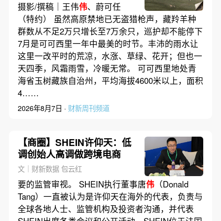
摄影/撰稿｜王伟
伟
、蔚可任
（特约） 虽然高原禁地已无盗猎枪声，藏羚羊种
群数从不足2万只增长至7万余只，巡护却不能停下
7月是可可西里一年中最美的时节。丰沛的雨水让
这里一改平时的荒凉，水涨、草绿、花开；但也一
天四季，风霜雨雪，冷暖无常。 可可西里地处青
海省玉树藏族自治州，平均海拔4600米以上，面积
4……
2026年8月7日 ·
财新周刊频道
【商圈】SHEIN许仰天：低
调创始人高调做跨境电商
文｜财新数据 包云红
要的监管审视。 SHEIN执行董事唐
伟
（Donald
Tang）一直被认为是许仰天在海外的代表，负责与
全球各地人士、监管机构及投资者沟通，并代表
SHEIN出席各类会议和公开活动。SHEIN位于法国