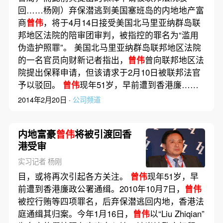
回……杨刚）弃保潜逃到美国塞班岛的内地地产富
商
曾伟
，将于4月14日接受美国北马里亚纳群岛联
邦地区法院的陪审团审判，被指控的罪名为“滥用
伪造护照罪”。 美国北马里亚纳群岛联邦地区法院
的一名官员向财新记者指出，
曾伟
曾向联邦地区法
院提出保释申请，但该请求于2月10日被联邦法官
予以驳回。
曾伟
现年51岁，早前遭到香港廉……
2014年2月20日 ·
公司频道
内地富豪
曾伟
将被引渡回香
港受审
实习记者 杨刚
目，或将再次引起各方关注。
曾伟
现年51岁，早
前遭到香港廉政公署通缉。2010年10月7日，
曾伟
被控行贿等四项罪名，后弃保潜逃回内地，香港法
庭通缉其归案。今年1月16日，
曾伟
以“Liu Zhiqian”