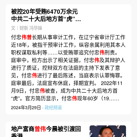
被控20年受贿6470万余元
中共二十大后地方首“虎”付
忠
伟
受审
文｜财新 冯华妹
付忠
伟曾
长期从事审计工作，在辽宁省审计厅工作
近18年，被指干预审计工作，纵容亲属利用其本人
职权谋取私利等……以受贿罪追究付忠
伟
刑责。
庭审中，检方出示了相关证据，付忠
伟
及其辩护人
进行了质证，控辩双方在法庭的主持下发表了意
见，付忠
伟
进行了最后陈述，当庭表示认罪悔罪。
庭审最后，法庭宣布休庭，择期宣判。 2022年11
月9日，付忠
伟
被查，成为中共二十大后地方首
“虎”。官方简历显示，付忠
伟
现年60岁（19……
2024年3月29日 ·
政经频道
地产富商
曾伟
今晨被引渡回
香港