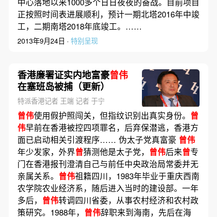
中心落地以来1000多个日日夜夜的奋战。目前项目
正按照时间表进展顺利，预计一期北塔2016年中竣
工，二期南塔2018年底竣工。……
2013年9月24日 ·
特别呈现
香港廉署证实内地富豪
曾伟
在塞班岛被捕（更新）
特派香港记者 王端 记者 于宁
曾伟
使用假护照闯关，但指纹识别出真实身份。
曾
伟
早前在香港被控四项罪名，后弃保潜逃，香港方
面已启动相关引渡程序…… 伪太子党真富豪
曾伟
年少发家，外界
曾
猜测他是太子党，
曾伟
后来
曾
专
门在香港报刊澄清自己与前任中央政治局常委并无
亲属关系。
曾伟
祖籍四川，1983年毕业于重庆西南
农学院农业经济系，随后进入当时的建设部。一年
多后，
曾伟
转调四川省委，从事农村经济和农村政
策研究。1988年，
曾伟
辞职来到海南，先后在海