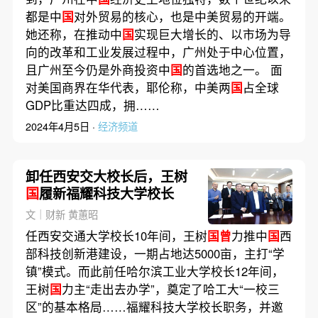
都是中
国
对外贸易的核心，也是中美贸易的开端。
她还称，在推动中
国
实现巨大增长的、以市场为导
向的改革和工业发展过程中，广州处于中心位置，
且广州至今仍是外商投资中
国
的首选地之一。 面
对美国商界在华代表，耶伦称，中美两
国
占全球
GDP比重达四成，拥……
2024年4月5日 ·
经济频道
卸任西安交大校长后，王树
国
履新福耀科技大学校长
文｜财新 黄蕙昭
任西安交通大学校长10年间，王树
国曾
力推中
国
西
部科技创新港建设，一期占地达5000亩，主打“学
镇”模式。而此前任哈尔滨工业大学校长12年间，
王树
国
力主“走出去办学”，奠定了哈工大“一校三
区”的基本格局……福耀科技大学校长职务，并邀