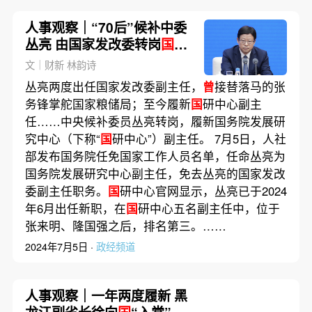
人事观察｜“70后”候补中委
丛亮 由国家发改委转岗
国
研
中心
文｜财新 林韵诗
丛亮两度出任国家发改委副主任，
曾
接替落马的张
务锋掌舵国家粮储局；至今履新
国
研中心副主
任……中央候补委员丛亮转岗，履新国务院发展研
究中心（下称“
国
研中心”）副主任。 7月5日，人社
部发布国务院任免国家工作人员名单，任命丛亮为
国务院发展研究中心副主任，免去丛亮的国家发改
委副主任职务。
国
研中心官网显示，丛亮已于2024
年6月出任新职，在
国
研中心五名副主任中，位于
张来明、隆国强之后，排名第三。……
2024年7月5日 ·
政经频道
人事观察｜一年两度履新 黑