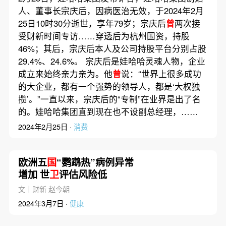
人、董事长宗庆后，因病医治无效，于2024年2月
25日10时30分逝世，享年79岁；宗庆后
曾
两次接
受财新时间专访……穿透后为杭州国资，持股
46%；其后，宗庆后本人及公司持股平台分别占股
29.4%、24.6%。 宗庆后是娃哈哈灵魂人物，企业
成立来始终亲力亲为。他
曾
说：“世界上很多成功
的大企业，都有一个强势的领导人，都是‘大权独
揽’。”一直以来，宗庆后的“专制”在业界是出了名
的。娃哈哈集团直到现在也不设副总经理，……
2024年2月25日 ·
消费
欧洲五
国
“鹦鹉热”病例异常
增加 世
卫
评估风险低
文｜财新 赵今朝
2024年3月7日 ·
健康