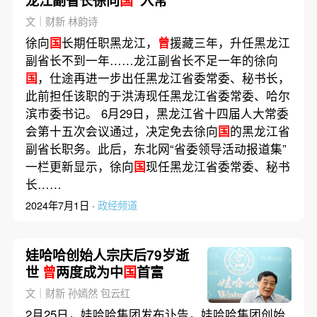
龙江副省长徐向
国
“入常”
文｜财新 林韵诗
徐向
国
长期任职黑龙江，
曾
援藏三年，升任黑龙江
副省长不到一年……龙江副省长不足一年的徐向
国
，仕途再进一步出任黑龙江省委常委、秘书长，
此前担任该职的于洪涛现任黑龙江省委常委、哈尔
滨市委书记。 6月29日，黑龙江省十四届人大常委
会第十五次会议通过，决定免去徐向
国
的黑龙江省
副省长职务。此后，东北网“省委领导活动报道集”
一栏更新显示，徐向
国
现任黑龙江省委常委、秘书
长……
2024年7月1日 ·
政经频道
娃哈哈创始人宗庆后79岁逝
世
曾
两度成为中
国
首富
文｜财新 孙嫣然 包云红
2月25日，娃哈哈集团发布讣告，娃哈哈集团创始