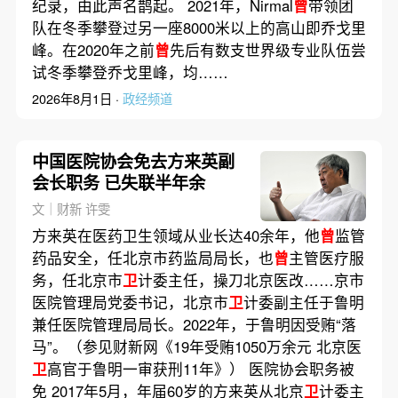
纪录，由此声名鹊起。 2021年，Nirmal
曾
带领团
队在冬季攀登过另一座8000米以上的高山即乔戈里
峰。在2020年之前
曾
先后有数支世界级专业队伍尝
试冬季攀登乔戈里峰，均……
2026年8月1日 ·
政经频道
中国医院协会免去方来英副
会长职务 已失联半年余
文｜财新 许雯
方来英在医药卫生领域从业长达40余年，他
曾
监管
药品安全，任北京市药监局局长，也
曾
主管医疗服
务，任北京市
卫
计委主任，操刀北京医改……京市
医院管理局党委书记，北京市
卫
计委副主任于鲁明
兼任医院管理局局长。2022年，于鲁明因受贿“落
马”。（参见财新网《19年受贿1050万余元 北京医
卫
高官于鲁明一审获刑11年》） 医院协会职务被
免 2017年5月，年届60岁的方来英从北京
卫
计委主