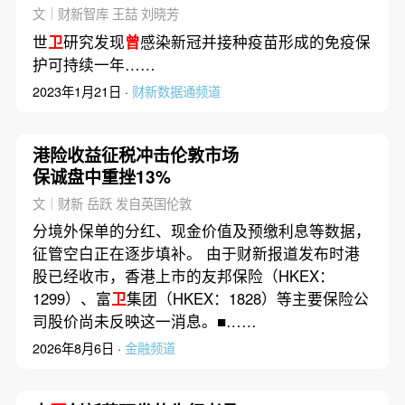
30日起室内口罩令解除（1
文｜财新智库 王喆 刘晓芳
月20日）
世
卫
研究发现
曾
感染新冠并接种疫苗形成的免疫保
护可持续一年……
2023年1月21日 ·
财新数据通频道
港险收益征税冲击伦敦市场
保诚盘中重挫13%
文｜财新 岳跃 发自英国伦敦
分境外保单的分红、现金价值及预缴利息等数据，
征管空白正在逐步填补。 由于财新报道发布时港
股已经收市，香港上市的友邦保险（HKEX：
1299）、富
卫
集团（HKEX：1828）等主要保险公
司股价尚未反映这一消息。■……
2026年8月6日 ·
金融频道