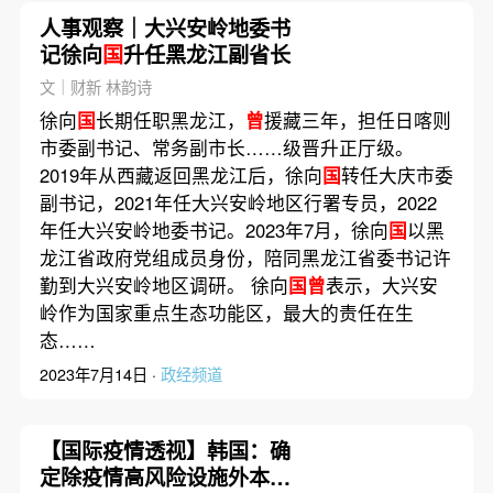
人事观察｜大兴安岭地委书
记徐向
国
升任黑龙江副省长
文｜财新 林韵诗
徐向
国
长期任职黑龙江，
曾
援藏三年，担任日喀则
市委副书记、常务副市长……级晋升正厅级。
2019年从西藏返回黑龙江后，徐向
国
转任大庆市委
副书记，2021年任大兴安岭地区行署专员，2022
年任大兴安岭地委书记。2023年7月，徐向
国
以黑
龙江省政府党组成员身份，陪同黑龙江省委书记许
勤到大兴安岭地区调研。 徐向
国曾
表示，大兴安
岭作为国家重点生态功能区，最大的责任在生
态……
2023年7月14日 ·
政经频道
【国际疫情透视】韩国：确
定除疫情高风险设施外本月