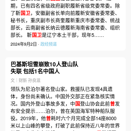
期，已有四名省级政府副职履新省级党委常委。除
了靳
国卫
，安徽副省长单向前履新安徽省委常委、
秘书长，重庆副市长商奎履新重庆市委常委、统战
部长，云南副省长纳云德履新海南省委常委、组织
部长。 靳
国卫
是辽宁本土干部，现年5……
2024年9月2日 ·
政经频道
巴基斯坦雪崩致10人登山队
失联 包括1名中国人
文｜财新 孙良滋
领队为尼泊尔著名登山家。救援队已发现4具遗
体，身份尚未确认。中国外交部正在紧急核实情
况。国内外登山事故多发，中
国
登山协会此前
曾
发
布安全提示……泊尔，曾在英国海军特种船队服
役。2019年，他
曾
耗时六个月完成全部14座8000
米以上山峰的攀登，打破了此前保持近八年的世界