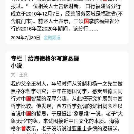
报过。”一位相关人士告诉财新。 口行福建省分行
成立于2010年12月7日，经营服务区域是福建省(不
含厦门市)。前述人士表示，王须
国
掌舵福建省分
行的2016年至2020年期间，该分行……
2024年7月30日 ·
金融频道
专栏｜给海德格尔写篇悬疑
小说
文｜王竞
我的父亲王树人，年轻时师从贺麟和杨一之先生做
黑格尔哲学研究；中年在德国访学，感受到德国同
行对中
国
智慧的深厚兴趣，从此把研究扩展到中西
哲学比较。他发现，西方哲学强调的逻辑概念难以
言说中
国
的哲思，于是提出“象思维”一说，老子“大
象无形”的象，来试图接近中国文化的本质。海德
格尔
曾
表示，老子没听说过亚里士多德的逻辑学，