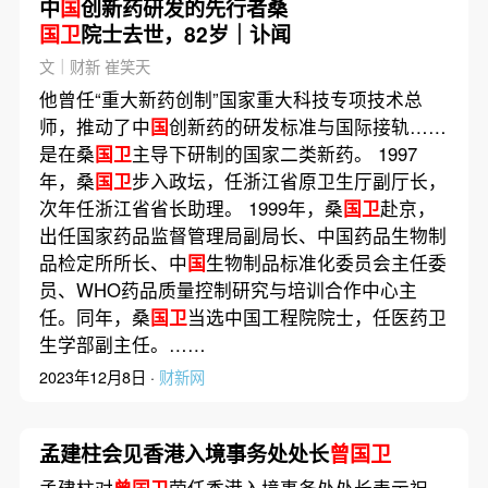
中
国
创新药研发的先行者桑
国卫
院士去世，82岁｜讣闻
文｜财新 崔笑天
他曾任“重大新药创制”国家重大科技专项技术总
师，推动了中
国
创新药的研发标准与国际接轨……
是在桑
国卫
主导下研制的国家二类新药。 1997
年，桑
国卫
步入政坛，任浙江省原卫生厅副厅长，
次年任浙江省省长助理。 1999年，桑
国卫
赴京，
出任国家药品监督管理局副局长、中国药品生物制
品检定所所长、中
国
生物制品标准化委员会主任委
员、WHO药品质量控制研究与培训合作中心主
任。同年，桑
国卫
当选中国工程院院士，任医药卫
生学部副主任。……
2023年12月8日 ·
财新网
孟建柱会见香港入境事务处处长
曾国卫