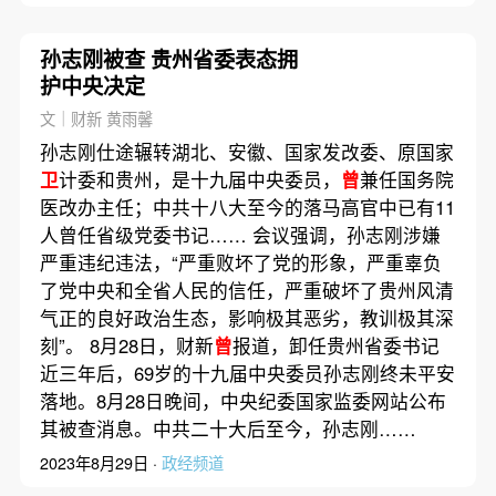
孙志刚被查 贵州省委表态拥
护中央决定
文｜财新 黄雨馨
孙志刚仕途辗转湖北、安徽、国家发改委、原国家
卫
计委和贵州，是十九届中央委员，
曾
兼任国务院
医改办主任；中共十八大至今的落马高官中已有11
人曾任省级党委书记…… 会议强调，孙志刚涉嫌
严重违纪违法，“严重败坏了党的形象，严重辜负
了党中央和全省人民的信任，严重破坏了贵州风清
气正的良好政治生态，影响极其恶劣，教训极其深
刻”。 8月28日，财新
曾
报道，卸任贵州省委书记
近三年后，69岁的十九届中央委员孙志刚终未平安
落地。8月28日晚间，中央纪委国家监委网站公布
其被查消息。中共二十大后至今，孙志刚……
2023年8月29日 ·
政经频道