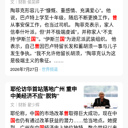
“伊斯兰
国
”
文｜财新 侯吴婷
陶菲克形容儿子“慷慨、重感情、充满爱心”。他
说，巴卢特上学至十年级，随后不断更换工作，
曾
从事安保工作，也当过司机。 陶菲克表示，家人
信奉什叶派，但“并不极端虔诚”，并称家人“不支
持‘伊斯兰
国
’”。“伊斯兰
国
”为逊尼派武装组织。 他
表示，自己
曾
因巴卢特留长发和蓄胡须一事与儿子
发生争执。“我不允许他留长胡须，”陶菲克认为这
是极端主义的象征。……
2026年7月27日 ·
世界频道
耶伦访华首站落地广州 重申
中美经济不应“脱钩”
文｜财新 翟少辉
耶伦称，中
国
的市场改革
曾
取得巨大成功，现在中
国
也仍有通过改革获益的潜力……恰当地点。她提
到，广州在中
国
经济史上地位独特，数个世纪以来