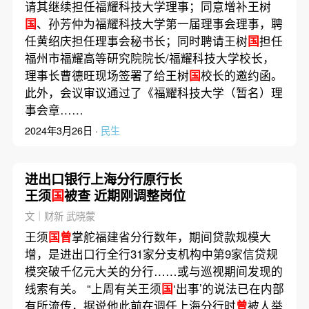
请其继续担任福耀科技大学理事；同意增补王树
国
、孙芳仲为福耀科技大学第一届理事会理事，聘
任黄绍庆担任理事会秘书长；同时聘请王树
国
担任
福州市福耀高等研究院院长/福耀科技大学校长，
理事长曹德旺现场签署了给王树
国
校长的邀约函。
此外，会议审议通过了《福耀科技大学（暂名）理
事会章……
2024年3月26日 ·
民生
进出口银行上海分行原行长
王须
国
被查 近期刚调整岗位
文｜财新 武晓蒙
王须
国曾
掌舵福建省分行数年，期间贷款规模大
增，是进出口行全行31家分支机构中第9家信贷规
模突破千亿元大关的分行……或与巡视期间发现的
线索有关。 “上周有关王须
国
‘出事’的说法已在内部
有所流传，据说他此前在调任上海分行时
曾
被人举