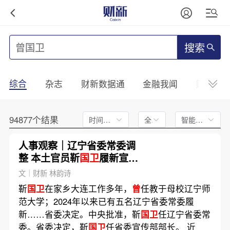
搜索
综合
杂志
财新数据通
金融我闻
财新mini
94877个结果
时间不限
全文
智能排序
人事观察｜辽宁省委常委调
整 本土官员靳
国卫
履新宣传
部长
文｜财新 林韵诗
靳
国卫
在家乡大连工作多年，
曾
任教于母校辽宁师
范大学；2024年以来已有五名辽宁省委常委履
新……省委决定。中央批准，靳
国卫
任辽宁省委常
委。省委决定，靳
国卫
任省委宣传部部长。 近