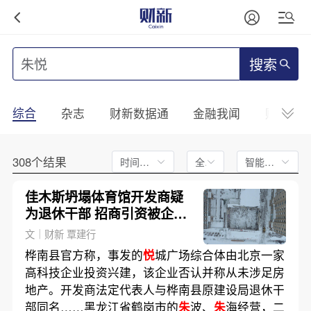
搜索
综合
杂志
财新数据通
金融我闻
财新mini
308个结果
时间不限
全文
智能排序
佳木斯坍塌体育馆开发商疑
为退休干部 招商引资被企业
否认
文｜财新 覃建行
桦南县官方称，事发的
悦
城广场综合体由北京一家
高科技企业投资兴建，该企业否认并称从未涉足房
地产。开发商法定代表人与桦南县原建设局退休干
部同名……黑龙江省鹤岗市的
朱
波、
朱
海经营，二