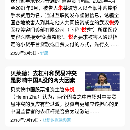
还有近年来较为普遍的“整容贷”诈骗。2020年4月
至2021年3月，被告人
朱
某波等人以全额补贴整形
手术费用为名，通过互联网发布虚假信息，诱骗全
国各地被害人到其与他人共同投资成立的武汉
悦
秀
医疗美容门诊部有限公司（下称“
悦
秀”）所属医疗
美容医院接受“免费整形”。
悦
秀要求被害人通过指
定的小贷平台贷款或自费支付的方式，先行支……
2023年5月5日 ·
健康
贝莱德：去杠杆和贸易冲突
是影响中国A股的两大因素
贝莱德中国股票投资主管
朱悦
（Helen Zhu）认为，两个因素之中市场对中美贸
易冲突的反应有些过激，投资者更加应该担心的是
中国监管者的去杠杆是否会太过激进……
2018年7月19日 ·
财新数据通频道