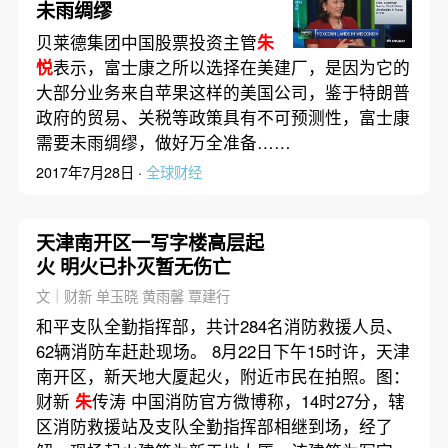
未雨绸缪
贝莱德集团中国股票投资主管
朱
悦
表示，富士康之所以选择在美建厂，是因为它的
大部分业务来自苹果这样的美国公司，鉴于特朗普
政府的贸易、关税等政策具有不可预测性，富士康
需要未雨绸缪，做好万全准备……
2017年7月28日 ·
全球财经
天津南开区一写字楼高层起
火 明火已扑灭暂无伤亡
文｜财新 单玉晓 黄雨馨 覃建行
和平支队全勤指挥部，共计284名消防救援人员、
62辆消防车赶赴现场。 8月22日下午15时许，天津
南开区，新天地大厦起火，附近市民在拍照。图：
财新
朱
传涛 中国消防官方微博称，14时27分，辖
区消防救援站及支队全勤指挥部相继到场，经了