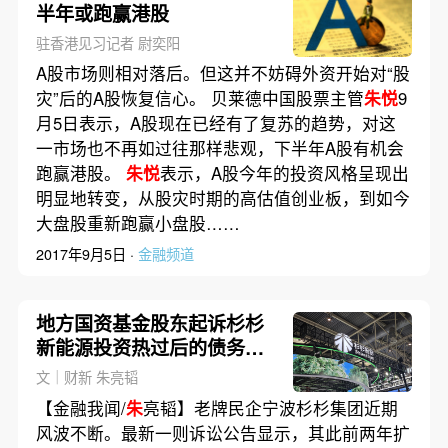
半年或跑赢港股
驻香港见习记者 尉奕阳
A股市场则相对落后。但这并不妨碍外资开始对“股
灾”后的A股恢复信心。 贝莱德中国股票主管
朱悦
9
月5日表示，A股现在已经有了复苏的趋势，对这
一市场也不再如过往那样悲观，下半年A股有机会
跑赢港股。
朱悦
表示，A股今年的投资风格呈现出
明显地转变，从股灾时期的高估值创业板，到如今
大盘股重新跑赢小盘股……
2017年9月5日 ·
金融频道
地方国资基金股东起诉杉杉
新能源投资热过后的债务风
险有多大｜精选
文｜财新 朱亮韬
【金融我闻/
朱
亮韬】老牌民企宁波杉杉集团近期
风波不断。最新一则诉讼公告显示，其此前两年扩