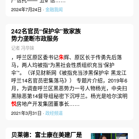
2024年7月24日 ·
金融我闻
242名官员“保护伞”致家族
势力垄断市政服务
记者 冯华妹
，呼兰区原区委书记
朱
辉、原区长于传勇先后落
马，两人均被指“为黑社会性质组织充当‘保护
伞’”。（详见财新网《被指充当涉黑保护伞 黑龙江
呼兰14名官员密集落马》） 专题片介绍，2019年6
月，为调查呼兰区黑恶势力一号人物杨光，中央扫
黑除恶第14督导组秘密下沉呼兰。杨光是哈尔滨明
悦
房地产开发集团董事长……
2021年3月31日 ·
政经频道
贝莱德：富士康在美建厂是