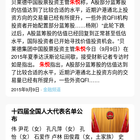
贝莱德中国股票投资主管
朱悦
称，A股部分蓝筹股
的估值达到了比较合适的水平，近期沪港通北上投
资方向的交易量已经有所提升，一些外资QFII机构
投资者开始配置部分蓝筹股……杨刚）“此轮下跌
过后，A股蓝筹股的估值已经回复到正常甚至低估
水平，国际投资者已开始寻找价值投资机会。”贝
莱德集团中国股票投资主管
朱悦
今日（9月9日）在
2015年夏季达沃斯论坛间歇，接受财新记者专访时
如是指出。
朱悦
指出，A股部分蓝筹股的估值达到
了比较合适的水平，近期沪港通北上投资方向的交
易量已经有所提升，一些外资QFI……
2015年9月9日 ·
金融频道
十四届全国人大代表名单公
布
伟 尹花（女） 孔凡萍（女） 孔
怡（女） 石爱作 卢林 田俊霞（女，土家族） 史