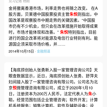
见习记者 杨刚
金将撤离香港市场，利率走势也将随之改变。 在A
股方面，贝莱德中国股票投资主管
朱悦
则指出，中
国改革是观察股市中期走势的关键因素。“中国股
市仍有不少机会，但只会在改革措施开始取得成果
时，市场才能体现和改善。”
朱悦
特别指出，目前
进行的国企改革将对能源及电信行业特别有利。能
源国企须采取市场价格，并……
2014年10月15日 ·
金融频道
【海底捞创始人张勇新入股一家管理咨询公司】天
眼查数据显示，近日，海底捞创始人张勇、舒萍夫
妇间接入股了一家管理咨询有限公司。公司名为北
京
悦
微管理咨询有限公司，成立于2020年1月10
日，注册资本为200万人民币，法定代表人为
朱
小
聪。经营范围包括企业管理咨询；软件开发；计算
机系统服务；销售计算机、软件及辅助设备；设