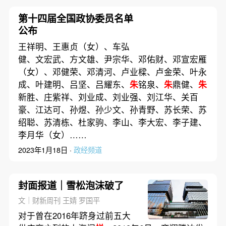
第十四届全国政协委员名单
公布
王祥明、王惠贞（女）、车弘
健、文宏武、方文雄、尹宗华、邓佑财、邓宣宏雁
（女）、邓健荣、邓清河、卢业樑、卢金荣、叶永
成、叶建明、吕坚、吕耀东、
朱
铭泉、
朱
鼎健、
朱
新胜、庄紫祥、刘业成、刘业强、刘江华、关百
豪、江达可、孙煜、孙少文、孙青野、苏长荣、苏
绍聪、苏清栋、杜家驹、李山、李大宏、李子建、
李月华（女）……
2023年1月18日 ·
政经频道
封面报道｜雪松泡沫破了
文｜财新周刊 王婧 罗国平
对于曾在2016年跻身过前五大