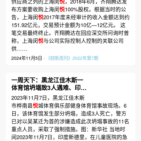
供应商之列的上海闵
悦
，2018年6月，齐翔腾达发
布方案要收购上海闵
悦
100%股权。根据当时的公
告，上海闵
悦
2017年度未经审计的收入金额达到约
151.92亿元，交易预计金额为10亿—12亿元。 这
笔交易最终终止。齐翔腾达在回应深交所问询时曾
称，上海闵
悦
与公司实际控制人控制的关联公司
供……
2024年11月5日 ·
《财新周刊》2022年第7期
一周天下：黑龙江佳木斯一
体育馆坍塌致3人遇难、印度
新德里等地空气污染持续
2023年11月7日，黑龙江佳木斯
市桦南县
悦
城体育俱乐部健身体育馆事故现场。6
日，该体育馆发生部分坍塌，造成3人死亡，警方
已对以吴某迁为首的涉嫌造成此次坍塌事故的11名
重点人员，采取了强制措施。图：新华社 当地时
间2023年11月7日，印度新德里，在儿童医院的急