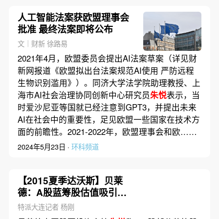
人工智能法案获欧盟理事会
批准 最终法案即将公布
文｜财新 徐路易
2021年4月，欧盟委员会提出AI法案草案（详见财
新网报道《欧盟拟出台法案规范AI使用 严防远程
生物识别滥用》）。同济大学法学院助理教授、上
海市AI社会治理协同创新中心研究员
朱悦
表示，当
时爱沙尼亚等国就已经注意到GPT3，并提出未来
AI在社会中的重要性，足见欧盟一些国家在技术方
面的前瞻性。2021-2022年，欧盟理事会和欧……
2024年5月23日 ·
环科频道
【2015夏季达沃斯】贝莱
德：A股蓝筹股估值吸引力
已经显现
特派大连记者 杨刚