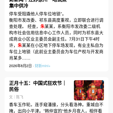
集中供冷
停车受阻撬他人停车位地锁”。
衡阳市发改委、祁东县高度重视，立即联合进行调
查处理。 经查，
朱
某某，系衡阳市发改委二级机
构市社会信用信息中心工作人员，同时为祁东县大
成商业小区业主委员会副主任。7月31日下午4时
许，
朱
某某在小区地下停车场发现，有业主私自为
车位上地锁（此前业主委员会为车位产权与开发商
肖某多……
2026年8月2日 ·
财新mini+
正月十五：中国式狂欢节｜
民俗
文｜陈飞
香车玉作轮。连手窥潘掾，分头看洛神。重城自不
掩，出向小平津。”韩仲宣的“他乡月夜人，相伴看