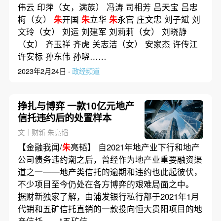
伟云 印萍（女，满族） 冯涛 司相芳 吕天宝 吕忠
梅（女）
朱
开国
朱
立华
朱
永官 庄文忠 刘子斌 刘
文玲（女） 刘运 刘建军 刘莉莉（女） 刘晓静
（女） 齐玉祥 齐虎 关志洁（女） 安家杰 许传江
许安标 孙东伟 孙晓……
2023年2月24日 ·
政经频道
挣扎与博弈 一款10亿元地产
信托违约后的处置样本
文｜财新 朱亮韬
【金融我闻/
朱
亮韬】 自2021年地产业下行和地产
公司债务违约潮之后，曾经作为地产业重要融资渠
道之一——地产类信托的逾期和违约也此起彼伏，
不少项目至今仍处在各方博弈的艰难局面之中。
据财新独家了解，由浦发银行私行部于2021年1月
代销和五矿信托直销的一款投向恒大贵阳项目的地
产信托——“五矿信……