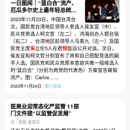
一日图闻｜“蓝白合”流产、
厄瓜多尔史上最年轻总统就
职
2023年11月23日，中国台湾台
北，国民党台湾地区领导人参选人侯友宜（中）、
民众党参选人柯文哲（左二）、鸿海创办人郭台铭
（右二）、台湾地区前领导人马英九（左一）及国
民党主席
朱
立伦5人在君
悦
饭店公开对谈。次日，
侯友宜和柯文哲分别宣布了将和自己搭配竞选的副
手人选。国民党和民众党原本意欲共推一组候选人
的“蓝白合”（分别为两党的代表色）方案宣告破裂
流产。图：Carlos……
2023年11月24日 ·
图片频道
医美业迎常态化严监管 11部
门文件提“以监管促发展”
文｜财新 崔笑天