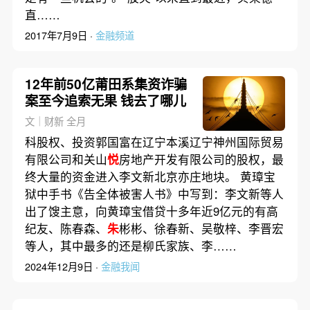
直……
2017年7月9日 ·
金融频道
12年前50亿莆田系集资诈骗
案至今追索无果 钱去了哪儿
文｜财新 全月
科股权、投资郭国富在辽宁本溪辽宁神州国际贸易
有限公司和关山
悦
房地产开发有限公司的股权，最
终大量的资金进入李文新北京亦庄地块。 黄璋宝
狱中手书《告全体被害人书》中写到：李文新等人
出了馊主意，向黄璋宝借贷十多年近9亿元的有高
纪友、陈春森、
朱
彬彬、徐春新、吴敬梓、李晋宏
等人，其中最多的还是柳氏家族、李……
2024年12月9日 ·
金融我闻