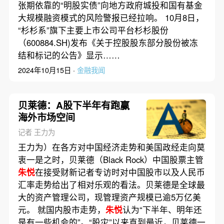
张期依靠的“明股实债”向地方政府城投和国有基金
大规模融资模式的风险警报已经拉响。 10月8日，
“杉杉系”旗下主要上市公司平台杉杉股份
（600884.SH)发布《关于控股股东部分股份被冻
结和标记的公告》显示……
2024年10月15日 ·
金融我闻
贝莱德：A股下半年有跑赢
海外市场空间
记者 王力为
王力为）在各方对中国经济走势和美国政经走向莫
衷一是之时，贝莱德（Black Rock）中国股票主管
朱悦
在接受财新记者专访时对中国股市以及人民币
汇率走势给出了相对乐观的看法。贝莱德是全球最
大的资产管理公司，现管理资产规模已逾5万亿美
元。 就国内股市走势，
朱悦
认为“下半年、明年还
是有一些机会的”。“股灾”以来直到最近，贝莱德一