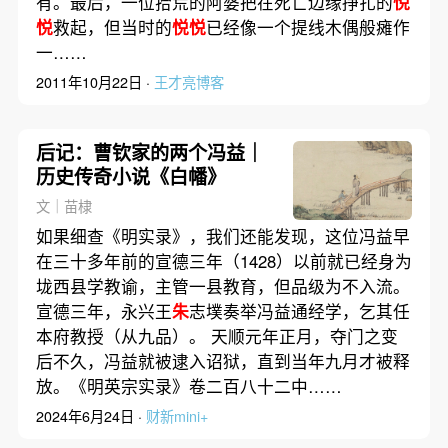
有。最后，一位拾荒的阿婆把在死亡边缘挣扎的
悦
悦
救起，但当时的
悦悦
已经像一个提线木偶般瘫作
一……
2011年10月22日 ·
王才亮博客
后记：曹钦家的两个冯益｜
历史传奇小说《白幡》
文｜苗棣
如果细查《明实录》，我们还能发现，这位冯益早
在三十多年前的宣德三年（1428）以前就已经身为
垅西县学教谕，主管一县教育，但品级为不入流。
宣德三年，永兴王
朱
志墣奏举冯益通经学，乞其任
本府教授（从九品）。 天顺元年正月，夺门之变
后不久，冯益就被逮入诏狱，直到当年九月才被释
放。《明英宗实录》卷二百八十二中……
2024年6月24日 ·
财新mini+