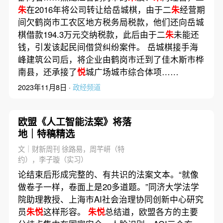
朱
在2016年将公司转让给岳城棋，由于二
朱
经营期
间欠鹤岗市工农区地方税务局税款，他们还向岳城
棋借款194.3万元交纳税款，此后由于二
朱
未能还
钱，引发该起民间借贷纠纷案件。 岳城棋接手海
峰建筑公司后，将企业由鹤岗市迁到了佳木斯市桦
南县，还承接了
悦
城广场城市综合体项……
2023年11月8日 ·
政经频道
欧盟《人工智能法案》将落
地｜特稿精选
文｜财新周刊 徐路易，周芊岍（特
约），李子璇（实习）
论结束后形成完整的、有共识的法案文本。“就像
做卷子一样，卷面上是20多道题。”同济大学法学
院助理教授、上海市AI社会治理协同创新中心研究
员
朱悦
这样形容。
朱悦
总结道，欧盟各方的主要