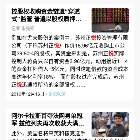
控股权收购资金链遭“穿透
式”监管 普遍以股权质押加
杠杆
记者 朱亮韬
例如在尤夫股份的案例中，苏州正
悦
投资管理有限
公司（下称苏州正
悦
）作价18.96亿元收购上市公
司29.80%的股权，其资金来源是，苏州正
悦
实际
控制人蒋勇只以自有资金3.96亿元，动用接近1：4
的资金杠杆借入15亿元，同时这笔借款的资金成本
高达年化利率18%。 而在股权过户完成后，苏州
正
悦
迅速将所持的全部股权……
2016年12月16日 ·
金融频道
阿尔卡拉斯首夺法网男单冠
军 兹维列夫再次收获大满贯
亚军｜赛事
此外，美国名将高芙和捷克选手