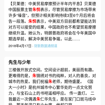
【贝莱德：中美贸易摩擦预计半年内平息】贝莱德
中国股票主管
朱悦
表示，尽管贸易摩擦为市场带来
许多“噪音”，但预计相关影响持续3至6个月后将会
告一段落。
朱悦
表示，中美双方目前都希望能达到
对方可以接受的结果，中国政府也不希望贸易摩擦
继续升温。她认为，特朗普政府将会在今年美国中
期选举前，解决中美贸易争端，以此……
2018年4月17日 ·
财新数据通频道
先生与少年
三楼做开放式空间。空间设计超前，美丽而有趣。
更难得的是，
朱
锦绣对书的纯粹，对人的善良，对
城市的热爱。我们祝福
朱
老师，期待盛厦。 《国
大一小时》是杭州城市中心繁华处的一点文化努
力，与宝石山上的书吧遥相呼应。 传一盏灯。 二
我最近一次偶遇
朱
仁华先生，是在家门口斑马线中
段。那天气温只有六七度，他却只穿……