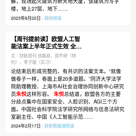
解，现场起火建筑为新天地大厦，该建筑为写字
楼，地上27层、地下……
2023年8月22日 ·
政经频道
【周刊提前读】欧盟人工智
能法案上半年正式生效 全球
影响不可低估
文｜财新周刊 徐路易，周芊岍（特
约），李子璇（实习）
论结束后形成完整的、有共识的法案文本。“就像
做卷子一样，卷面上是20多道题。”同济大学法学
院助理教授、上海市AI社会治理协同创新中心研究
员
朱悦
这样形容。
朱悦
总结道，欧盟各方的主要
分歧点集中在国家安全、人脸识别、AGI三个方
面。中国社会科学院法学研究所网络与信息法研究
室副主任、中国《人工智能示范……
2024年2月17日 ·
财新数据通频道