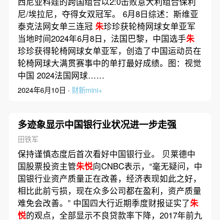
西尼亚科娃的跨国组合以2:0击败意大利组合保利
尼/埃拉尼，夺得女双冠军。 6月8日综述：斯维亚
泰克法网女单三连冠
朱
珍珍获轮椅网球女单亚军
当地时间2024年6月8日，法国巴黎，中国选手
朱
珍珍获得轮椅网球女单亚军，创造了中国运动员在
轮椅网球大满贯赛事中的单打最好成绩。图：视觉
中国 2024法国网球……
2024年6月10日 ·
财新mini+
多迹象显示中国银行业状况进一步走强
田铁军
保持谨慎态度后首次看好中国银行业。 贝莱德中
国股票投资主管
朱悦
向CNBC表示，“毫无疑问，中
国银行业资产质量正在改善，经济表现如此之好，
相比此前亏损，现在众多公司都在盈利，资产质量
难免会改善。” 中国四大行近期季度财报证实了
朱
悦
的观点，全部显示不良贷款率下降，2017年前九