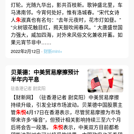
灯轮。光随九华出，影共百枝新。歌钟盛北里，车
马沸南邻。今宵何处好，惟有洛城春。”宋代女诗
人
朱
淑真也有名句：“去年元夜时，花市灯如昼。”
“火树银花触目红，揭天鼓吹闹春风。” 大唐盛世国
力强大，威加四海，对外来风俗文化兼收并蓄。如
果元宵节非中……
2022年2月12日 ·
财新mini+
贝莱德：中美贸易摩擦预计
半年内平息
驻香港记者 尉奕阳
【财新网】（驻香港记者 尉奕阳）中美贸易摩擦
持续升级，引发全球市场波动。贝莱德中国股票主
管
朱悦
4月17日在香港表示，尽管贸易摩擦为市场
带来许多“噪音”，但预计相关影响持续三至六个月
后将会告一段落。
朱悦
表示，中美双方目前都希