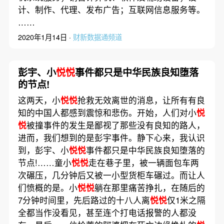
计、制作、代理、发布广告；互联网信息服务等。
……
2020年1月14日 ·
财新数据通频道
彭宇、小
悦悦
事件都只是中华民族良知堕落
的节点!
这两天，小
悦悦
抢救无效离世的消息，让所有有良
知的中国人都感到震惊和悲伤。开始，人们对小
悦
悦
被撞事件的发生是鄙视了那些没有良知的路人，
进而，我们想到的是彭宇事件。静下心来，我认识
到，彭宇、小
悦悦
事件都只是中华民族良知堕落的
节点!……童小
悦悦
走在巷子里，被一辆面包车两
次碾压，几分钟后又被一小型货柜车碾过。而让人
们愤概的是。小
悦悦
躺在那里痛苦挣扎，在随后的
7分钟时间里，先后路过的十八人离
悦悦
仅1米之隔
全都当作没看见，甚至连个打电话报警的人都没