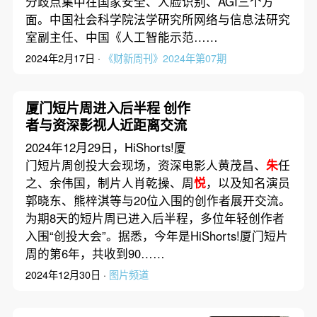
分歧点集中在国家安全、人脸识别、AGI三个方
面。中国社会科学院法学研究所网络与信息法研究
室副主任、中国《人工智能示范……
2024年2月17日 ·
《财新周刊》2024年第07期
厦门短片周进入后半程 创作
者与资深影视人近距离交流
2024年12月29日，HiShorts!厦
门短片周创投大会现场，资深电影人黄茂昌、
朱
任
之、余伟国，制片人肖乾操、周
悦
，以及知名演员
郭晓东、熊梓淇等与20位入围的创作者展开交流。
为期8天的短片周已进入后半程，多位年轻创作者
入围“创投大会”。据悉，今年是HiShorts!厦门短片
周的第6年，共收到90……
2024年12月30日 ·
图片频道