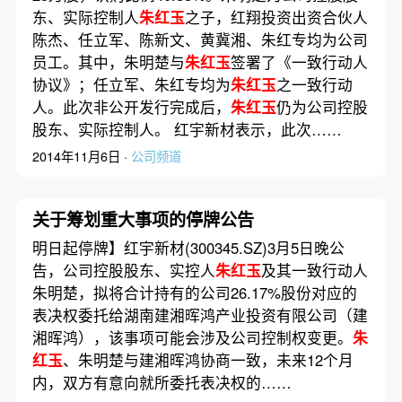
东、实际控制人
朱红玉
之子，红翔投资出资合伙人
陈杰、任立军、陈新文、黄冀湘、朱红专均为公司
员工。其中，朱明楚与
朱红玉
签署了《一致行动人
协议》；任立军、朱红专均为
朱红玉
之一致行动
人。此次非公开发行完成后，
朱红玉
仍为公司控股
股东、实际控制人。 红宇新材表示，此次……
2014年11月6日 ·
公司频道
关于筹划重大事项的停牌公告
明日起停牌】红宇新材(300345.SZ)3月5日晚公
告，公司控股股东、实控人
朱红玉
及其一致行动人
朱明楚，拟将合计持有的公司26.17%股份对应的
表决权委托给湖南建湘晖鸿产业投资有限公司（建
湘晖鸿），该事项可能会涉及公司控制权变更。
朱
红玉
、朱明楚与建湘晖鸿协商一致，未来12个月
内，双方有意向就所委托表决权的……