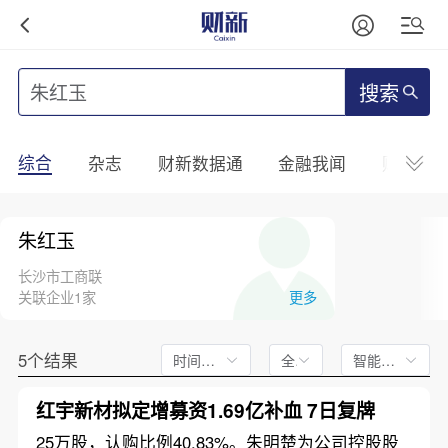
搜索
综合
杂志
财新数据通
金融我闻
财新mini
朱红玉
长沙市工商联
关联企业1家
更多
5个结果
时间不限
全文
智能排序
红宇新材拟定增募资1.69亿补血 7日复牌
25万股，认购比例40.83%。朱明楚为公司控股股