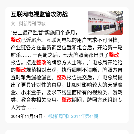
互联网电视监管攻防战
文｜财新周刊 覃敏
“史上最严监管”实施四个多月，
整改
已近尾声。互联网电视的用户需求不可阻挡，
产业链各方在重新调整位置和组合后，开始新一轮
厮杀…… 一两周之后，七大牌照商都出具了
整改
报告。接近
整改
的牌照方人士称，广电总局开始给
的
整改
规范相对宏观，执行细则不清晰，牌照方自
查时难免漏检漏查。
整改
报告提交后，广电总局提
出了更具针对性的意见，比如对影响较大的天猫魔
盒、小米盒子，要求下线里面所有的视频类、游戏
类、教育类相关应用。
整改
期间，牌照方还组织专
人对合……
2014年11月14日 ·
《财新周刊》2014年第44期