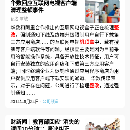
华数回应互联网电视客户端
清理整顿事件
记者 覃敏
华数和阿里合作推出的互联网电视盒子正在梳理
整
改
，强制通知下线及终端升级限制用户自行下载第
三方应用商店……的互联网电视
机顶盒
中，载有搜
狐等客户端软件等问题，经核查主要是因为目前采
用的智能操作系统，具备开放性技术特征，用户可
自行安装独立的应用商店和下载第三方应用客户
端；同时终端企业为促销也通过应用程序商店为用
户提供应用客户端下载安装的通道。 华数传媒表
示，对于存在问题，公司进行了梳理
整改
，通过强
制通知……
2014年6月24日 ·
公司频道
财新闻｜教育部回应“消失的
课间10分钟”：坚决纠正