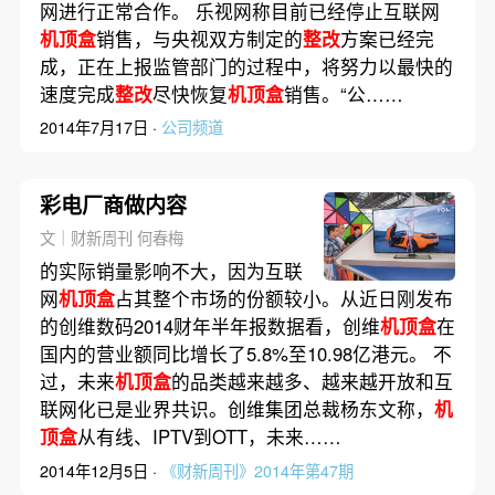
网进行正常合作。 乐视网称目前已经停止互联网
机顶盒
销售，与央视双方制定的
整改
方案已经完
成，正在上报监管部门的过程中，将努力以最快的
速度完成
整改
尽快恢复
机顶盒
销售。“公……
2014年7月17日 ·
公司频道
彩电厂商做内容
文｜财新周刊 何春梅
的实际销量影响不大，因为互联
网
机顶盒
占其整个市场的份额较小。从近日刚发布
的创维数码2014财年半年报数据看，创维
机顶盒
在
国内的营业额同比增长了5.8%至10.98亿港元。 不
过，未来
机顶盒
的品类越来越多、越来越开放和互
联网化已是业界共识。创维集团总裁杨东文称，
机
顶盒
从有线、IPTV到OTT，未来……
2014年12月5日 ·
《财新周刊》2014年第47期