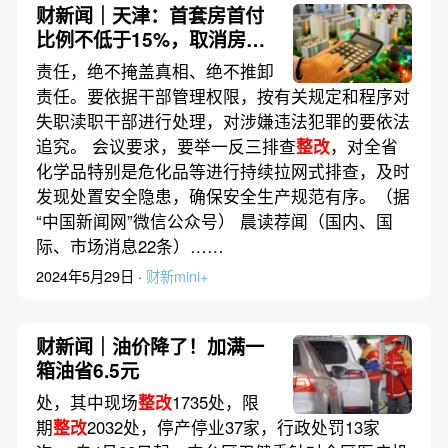
财新闻｜天津：首套房首付
比例不低于15%，取消房贷
利率政策下限
责任，绝不掩盖真相、绝不推卸
责任。要依据干部管理权限，按有关规定和程序对
失职渎职干部进行处理，对涉嫌违法犯罪的要依法
追究。 会议要求，要举一反三排查
整改
，对全省
化学品特别是危化品等进行持续拉网式排查，及时
发现处置安全隐患，确保安全生产规范有序。（据
“中国新闻网”微信公众号） 晨读荐闻（国内、国
际、市场消息22条）……
2024年5月29日 ·
财新mini+
财新闻｜油价降了！加满一
箱油省6.5元
处，其中现场
整改
1735处，限
期
整改
2032处，停产停业37家，行政处罚13家