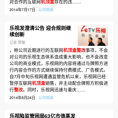
对合作的互联网
机顶盒
存在的违……
2014年7月17日 ·
公司频道
乐视发澄清公告 迎合规则继
续创新
记者 覃敏
，称公司近期进行的互联网
机顶盒整改
事项，不会
对公司的乐视生态体系造成重大影响，也不会改变
公司的商业模式，乐视网的内容将通过与牌照方进
行内容合作的方式继续保持付费模式、广告模式。
自7月中旬乐视网遭遇监管危机以来，乐视网已经
暂停互联网
机顶盒
销售，并主动配合牌照方积极进
行
整改
。同时，乐视网迅速与重庆……
2014年8月24日 ·
公司频道
乐视陷监管困局63亿市值蒸发