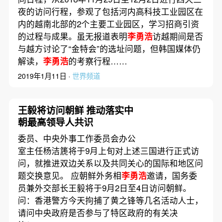
夜的访问行程，参观了包括河内高科技工业园区在
内的越南北部的2个主要工业园区，学习招商引资
的过程与成果。虽无报道表明
李勇浩
访越期间是否
与越方讨论了“金特会”的选址问题，但韩国媒体仍
解读，
李勇浩
的考察行程……
2019年1月11日 ·
世界频道
王毅将访问朝鲜 推动落实中
朝最高领导人共识
委员、中央外事工作委员会办公
室主任杨洁篪将于9月上旬对上述三国进行正式访
问，就推进双边关系以及共同关心的国际和地区问
题交换意见。 应朝鲜外务相
李勇浩
邀请，国务委
员兼外交部长王毅将于9月2日至4日访问朝鲜。
问：香港警方今天拘捕了黄之锋等几名活动人士，
请问中央政府是否参与了特区政府的有关决