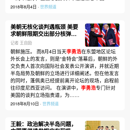
2018年8月4日 ·
世界频道
美朝无核化谈判遇瓶颈 美要
求朝鲜限期交出部分核弹头
屡遭拒
记者 王自励
朝鲜施压。 而8月4日当天
李勇浩
在东盟地区论坛
外长会上的发言，则是“金特会”落幕后，朝鲜的外
交负责人首次向国际社会发表公开演讲，并就近期
半岛局势及朝鲜的立场进行详细阐述。但在他发言
的同时，蓬佩奥已经提前离开论坛的现场，启程前
往印度尼西亚访问。 在演讲中，
李勇浩
专门针对
美国的谈判立场指责道，为……
2018年8月10日 ·
世界频道
王毅：政治解决半岛问题，