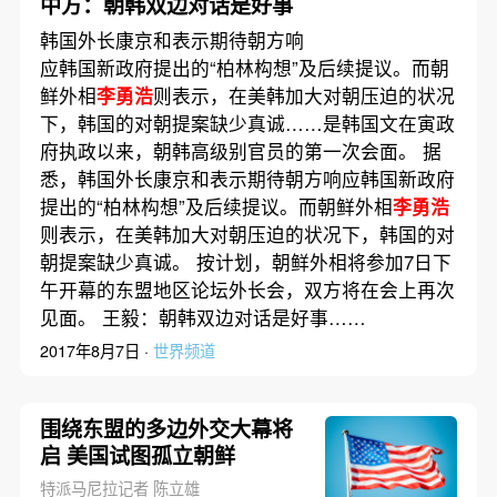
中方：朝韩双边对话是好事
韩国外长康京和表示期待朝方响
应韩国新政府提出的“柏林构想”及后续提议。而朝
鲜外相
李勇浩
则表示，在美韩加大对朝压迫的状况
下，韩国的对朝提案缺少真诚……是韩国文在寅政
府执政以来，朝韩高级别官员的第一次会面。 据
悉，韩国外长康京和表示期待朝方响应韩国新政府
提出的“柏林构想”及后续提议。而朝鲜外相
李勇浩
则表示，在美韩加大对朝压迫的状况下，韩国的对
朝提案缺少真诚。 按计划，朝鲜外相将参加7日下
午开幕的东盟地区论坛外长会，双方将在会上再次
见面。 王毅：朝韩双边对话是好事……
2017年8月7日 ·
世界频道
围绕东盟的多边外交大幕将
启 美国试图孤立朝鲜
特派马尼拉记者 陈立雄