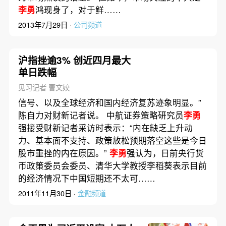
李勇
鸿现身了，对于鲜……
2013年7月29日 ·
公司频道
沪指挫逾3% 创近四月最大
单日跌幅
见习记者 曹文姣
信号、以及全球经济和国内经济复苏迹象明显。”
陈自力对财新记者说。 中航证券策略研究员
李勇
强接受财新记者采访时表示：“内在缺乏上升动
力、基本面不支持、政策放松预期落空这些是今日
股市重挫的内在原因。”
李勇
强认为，日前央行货
币政策委员会委员、清华大学教授李稻葵表示目前
的经济情况下中国短期还不太可……
2011年11月30日 ·
金融频道