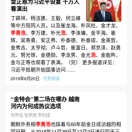
金正恩为习近平设宴 十万人
看演出
丁薛祥、杨洁篪、王毅、何立峰
等中方陪同人员，以及崔龙海、朴凤柱、金才龙、
李勇浩
、李万建、朴光
浩
、李洙墉、金平海、崔
辉、吴寿勇、安正秀、朴泰德、朴泰成、金英哲、
金秀吉、太亨彻、卢斗哲、崔富日、郑京泽、赵勇
元、努光铁、金德勋、李龙男、金光
浩
、金能旿、
金与正等也观看了表演。（完） 更多报道详见：
习近平抵朝开始国事访问……
2019年6月20日 ·
世界频道
“金特会”第二场在哪办 越南
河内为何成热议选项
世界说 张梦圆 李钊成
朝鲜外务相
李勇浩
也踩着与60年前金日成访越的相
同日程，从2018年11月29日至12月2日进行四天三