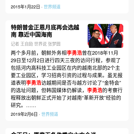
2015年1月22日 ·
世界频道
特朗普金正恩月底再会选越
南 靠近中国海南
记者 王自励 世界说 张梦圆
两个多月前，朝鲜外务相
李勇浩
曾在2018年11月
29日至12月2日进行四天三夜的访问行程，参观了
包括河内高科技工业园区在内的越南北部的2个主
要工业园区，学习招商引资的过程与成果。虽无报
道表明
李勇浩
访越期间是否与越方讨论了“金特会”
的选址问题，但韩国媒体仍解读，
李勇浩
的考察行
程释放出朝鲜正式开始了对越南“革新开放”经验的
研究。……
2019年2月6日 ·
世界频道