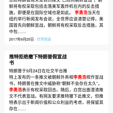
鲜将有权采取包括击落美军轰炸机在内的反击措
施，即便是在国际空域也是如此。
李勇浩
当天在
纽约举行新闻发布会说，全世界应该清楚记得，美
国首先向朝鲜宣战，朝鲜将有权采取反击措施，其
中包……
2017年9月25日 ·
世界频道
推特拒绝撤下特朗普假宣战
书
特朗普于9月24日在社交平台推
特上发布的一条推文被朝鲜外务相
李勇浩
视作宣战
书，特朗普在推文中威胁称“朝鲜不会存在太久”，
李勇浩
表示有权采取回击。随后，白宫出面澄清推
文不代表宣战。有网友要求推特撤下此推文，但推
特表示出于新闻价值和公众利益的考虑，将保留其
存在……