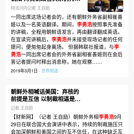
面期许
特派河内记者 王自励
一同出席这场记者会的，还有朝鲜外务省副相崔善
姬以及一名英语翻译。期间，
李勇浩
按照事先准备
的讲稿，全程用朝鲜语发言，再由翻译翻成英语。
在宣读完讲稿后，
李勇浩
并未接受现场记者的任何
提问，便匆匆起身离场。 但据韩联社报道，与
李
勇浩
一同出席记者会的外务省副相崔善姬则在会后
答记者提问时释出消息称，她在观察……
2019年3月1日 ·
世界频道
朝鲜外相喊话美国：弃核的
前提是互信 以制裁相逼是做
白日梦
记者 王自励
【财新网】（记者 王自励）朝鲜外务相
李勇浩
9月
29日在联合国大会演讲中表示，持续的制裁施压只
会加深朝鲜和美国之间的互不信任，在这种缺乏互