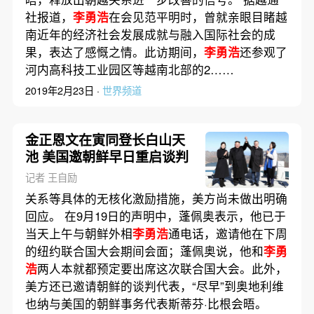
社报道，
李勇浩
在会见范平明时，曾就亲眼目睹越
南近年的经济社会发展成就与融入国际社会的成
果，表达了感慨之情。此访期间，
李勇浩
还参观了
河内高科技工业园区等越南北部的2……
2019年2月23日 ·
世界频道
金正恩文在寅同登长白山天
池 美国邀朝鲜早日重启谈判
记者 王自励
关系等具体的无核化激励措施，美方尚未做出明确
回应。 在9月19日的声明中，蓬佩奥表示，他已于
当天上午与朝鲜外相
李勇浩
通电话，邀请他在下周
的纽约联合国大会期间会面；蓬佩奥说，他和
李勇
浩
两人本就都预定要出席这次联合国大会。此外，
美方还已邀请朝鲜的谈判代表，“尽早”到奥地利维
也纳与美国的朝鲜事务代表斯蒂芬·比根会晤。