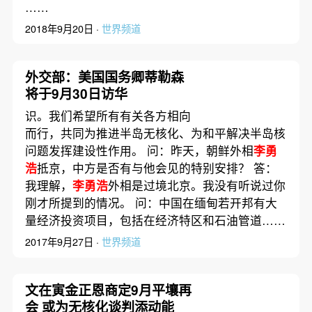
……
2018年9月20日 ·
世界频道
外交部：美国国务卿蒂勒森
将于9月30日访华
识。我们希望所有有关各方相向
而行，共同为推进半岛无核化、为和平解决半岛核
问题发挥建设性作用。 问：昨天，朝鲜外相
李勇
浩
抵京，中方是否有与他会见的特别安排？ 答：
我理解，
李勇浩
外相是过境北京。我没有听说过你
刚才所提到的情况。 问：中国在缅甸若开邦有大
量经济投资项目，包括在经济特区和石油管道……
2017年9月27日 ·
世界频道
文在寅金正恩商定9月平壤再
会 或为无核化谈判添动能