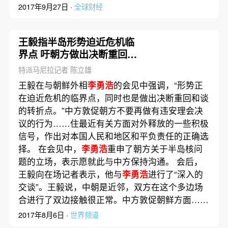
2017年9月27日 ·
全球财经
王毅指半岛形势迫近危机临
界点 吁朝方做出决断重回和
谈
特派马尼拉记者 陈立雄
王毅在与朝鲜外相
李勇浩
的会见中强调，“形势正
在迫近危机的临界点，同时也是做出决断重回和谈
的转折点。”中方敦促朝方不要再做有违安理会决
议的行为……住最近有关方面对外释放的一些积极
信号，作出对本国人民和地区和平负责任的正确选
择。 在会见中，
李勇浩
重申了朝方关于半岛核问
题的立场，表示愿就此与中方保持沟通。 会后，
王毅向在场记者表示，他与
李勇浩
进行了“深入的
交谈”。王毅说，中朝是近邻，双方在这个多边场
合进行了双边接触很正常。中方敦促朝鲜方面……
2017年8月6日 ·
世界频道