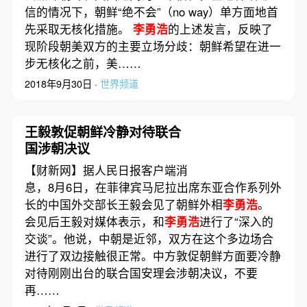
信的情况下，朝鲜“绝不会”（no way）单方面地首
先采取无核化措施。
李勇浩
的上述发言，反映了
现阶段朝美双方的主要立场分歧：朝鲜希望在进一
步无核化之前，美……
2018年9月30日 ·
世界频道
王毅敦促朝鲜冷静对待联合
国涉朝决议
【财新网】据人民日报客户端消
息，8月6日，在菲律宾马尼拉出席东亚合作系列外
长的中国外交部长王毅会见了朝鲜外相
李勇浩
。
会见后王毅对媒体表示，和
李勇浩
进行了“深入的
交谈”。他说，中朝是近邻，双方在这个多边场合
进行了双边接触很正常。中方敦促朝鲜方面要冷静
对待刚刚出台的联合国安理会涉朝决议，不要
再……