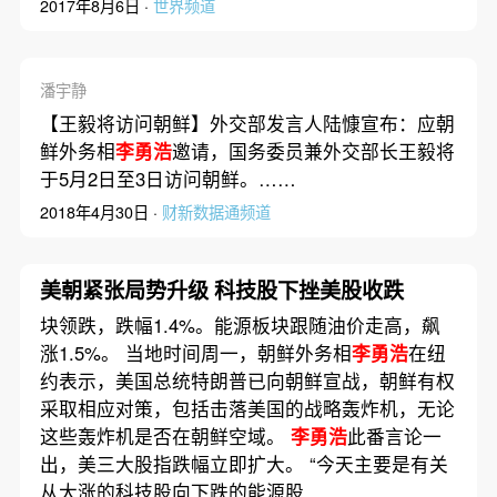
2017年8月6日 ·
世界频道
潘宇静
【王毅将访问朝鲜】外交部发言人陆慷宣布：应朝
鲜外务相
李勇浩
邀请，国务委员兼外交部长王毅将
于5月2日至3日访问朝鲜。……
2018年4月30日 ·
财新数据通频道
美朝紧张局势升级 科技股下挫美股收跌
块领跌，跌幅1.4%。能源板块跟随油价走高，飙
涨1.5%。 当地时间周一，朝鲜外务相
李勇浩
在纽
约表示，美国总统特朗普已向朝鲜宣战，朝鲜有权
采取相应对策，包括击落美国的战略轰炸机，无论
这些轰炸机是否在朝鲜空域。
李勇浩
此番言论一
出，美三大股指跌幅立即扩大。 “今天主要是有关
从大涨的科技股向下跌的能源股……