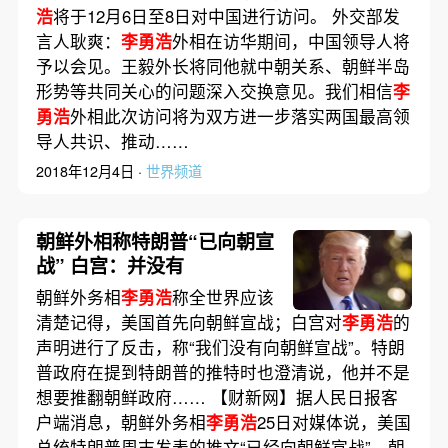
浩
将于12月6日至8日对中国进行访问。 外交部发
言人耿爽：
李勇浩
外相在访华期间，中国领导人将
予以会见。王毅外长将同他就中朝关系、朝鲜半岛
形势等共同关心的问题深入交换意见。我们相信
李
勇浩
外相此次访问将为双方进一步落实两国最高领
导人共识、推动……
2018年12月4日 ·
世界频道
朝鲜外相称特朗普“已向朝宣
战” 白宫：并没有
朝鲜外务相
李勇浩
称全世界应该
清楚记得，美国首先向朝鲜宣战；白宫对
李勇浩
的
声明进行了反击，称“我们没有向朝鲜宣战”。特朗
普政府在提到特朗普的推特时也澄清说，他并不是
想要推翻朝鲜政府…… 【财新网】据人民日报客
户端消息，朝鲜外务相
李勇浩
25日对媒体说，美国
总统特朗普周末发表的推文“已经向朝鲜宣战”，朝