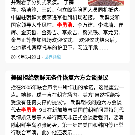
并观看了分列式表演。 丁薛
祥、杨洁篪、王毅、何立峰等陪同人员同机抵达。
中国驻朝鲜大使李进军也到机场迎接。 朝鲜党和
国家领导人朴凤柱、
李勇浩
、李万建、李洙墉、崔
辉、金英哲、金秀吉、李永吉、努光铁、李龙男、
金与正等参加机场欢迎仪式。 欢迎仪式结束后，
在21辆礼宾摩托车的护卫下，习近平乘……
2019年6月20日 ·
世界频道
美国拒绝朝鲜无条件恢复六方会谈提议
括在2005年联合声明中所作出的承诺，这是重要一
点。她称，球一直在朝方场内，美方“自然拒绝接
受没有任何支撑的提议”。 朝鲜朝核问题六方会谈
代表
李勇浩
19日在新加坡与美国前朝鲜问题特别代
表博斯沃思等人举行两天非正式会谈后强调，要消
除朝鲜半岛紧张局势，第一步是美国和韩国停止举
行联合军演。此外他还表示……