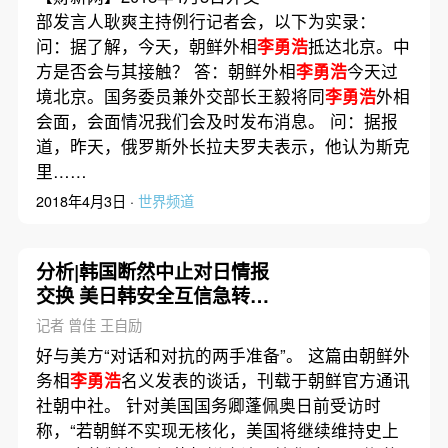
部发言人耿爽主持例行记者会，以下为实录：
问：据了解，今天，朝鲜外相
李勇浩
抵达北京。中
方是否会与其接触？ 答：朝鲜外相
李勇浩
今天过
境北京。国务委员兼外交部长王毅将同
李勇浩
外相
会面，会面情况我们会及时发布消息。 问：据报
道，昨天，俄罗斯外长拉夫罗夫表示，他认为斯克
里……
2018年4月3日 ·
世界频道
分析|韩国断然中止对日情报
交换 美日韩安全互信急转直
下
记者 曾佳 王自励
好与美方“对话和对抗的两手准备”。 这篇由朝鲜外
务相
李勇浩
名义发表的谈话，刊载于朝鲜官方通讯
社朝中社。 针对美国国务卿蓬佩奥日前受访时
称，“若朝鲜不实现无核化，美国将继续维持史上