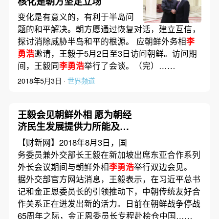
核化是朝方坚定立场
变化是有意义的，有利于半岛问
题的和平解决。朝方愿通过恢复对话，建立互信，
探讨消除威胁半岛和平的根源。 应朝鲜外务相
李
勇浩
邀请，王毅于5月2日至3日访问朝鲜。访问期
间，王毅同
李勇浩
举行了会谈。（完）……
2018年5月3日 ·
世界频道
王毅会见朝鲜外相 愿为朝经
济民生发展提供力所能及帮
助
【财新网】2018年8月3日，国
务委员兼外交部长王毅在新加坡出席东亚合作系列
外长会议期间与朝鲜外相
李勇浩
举行双边会见。
据外交部官方网站消息，王毅表示，在习近平总书
记和金正恩委员长的引领推动下，中朝传统友好合
作关系正在迸发出新的活力。日前在朝鲜战争停战
65周年之际，金正恩委员长专程赴桧仓中国……