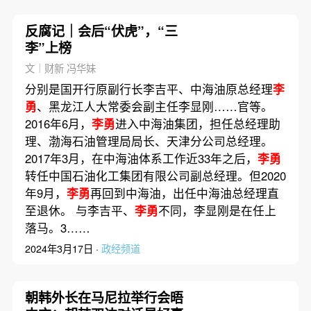
反腐记｜会后“伏虎”，“三
李”上榜
文｜财新 冯华妹
分别是国开行原副行长李吉平、中海油原总经理
李
勇
、黑龙江人大常委会副主任李显刚……官等。
2016年6月，
李勇
进入中海油集团，担任总经理助
理、渤海石油管理局局长、天津分公司总经理。
2017年3月，在中海油体系工作近33年之后，
李勇
转任中国石油化工集团有限公司副总经理。但2020
年9月，
李勇
再回到中海油，出任中海油总经理直
至退休。 与李吉平、
李勇
不同，李显刚是在任上
落马。3……
2024年3月17日 ·
政经频道
朝韩外长在马尼拉举行会晤