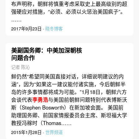
布声明称，朝鲜将慎重考虑采取史上最高级别的超
强硬应对措施，“必须、必须以火惩治美国疯子”。
……
2017年9月23日 ·
晓冬博客
美副国务卿：中美加深朝核
问题合作
记者 陈沁
鲜仍然“希望同美国直接对话，详细说明建议的内
涵”，因为“如果这一建议能付诸实施，今后朝鲜半
岛的许多事情都将成为可能。”1月18日，朝鲜六方
会谈代表
李勇浩
与美国前朝鲜问题特别代表博斯沃
斯（Stephen Bosworth）在新加坡会面。 美国前
助理国务卿、前国家情报委员会主席、斯坦福大学
教授冯稼时（Thomas……
2015年1月28日 ·
世界频道