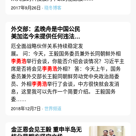
2017年9月26日 ·
晓冬博客
外交部：孟晚舟是中国公民
美加迄今未提供任何违法证
据
厄全面战略伙伴关系持续稳定发
展。 问：今天，王毅国务委员兼外长同朝鲜外相
李勇浩
举行会谈，你能否介绍会谈情况？习近平主
席是否将会见
李勇浩
外相？ 答：今天上午，国务
委员兼外交部长王毅同朝鲜劳动党中央政治局委
员、外相
李勇浩
举行了会谈，中方很快就会发消
息，这里我可以先作一个简要介绍。 王毅国务
委……
2018年12月7日 ·
世界频道
金正恩会见王毅 重申半岛无