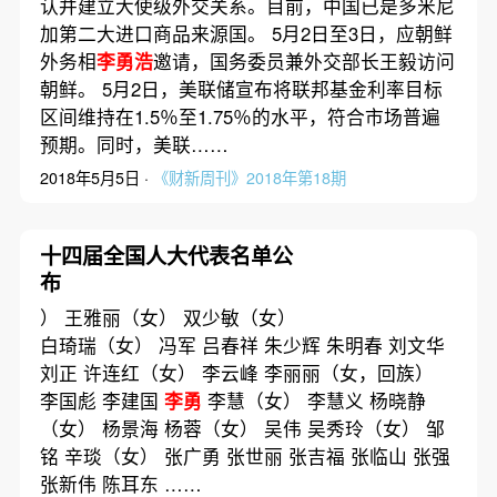
认并建立大使级外交关系。目前，中国已是多米尼
加第二大进口商品来源国。 5月2日至3日，应朝鲜
外务相
李勇浩
邀请，国务委员兼外交部长王毅访问
朝鲜。 5月2日，美联储宣布将联邦基金利率目标
区间维持在1.5％至1.75％的水平，符合市场普遍
预期。同时，美联……
2018年5月5日 ·
《财新周刊》2018年第18期
十四届全国人大代表名单公
布
） 王雅丽（女） 双少敏（女）
白琦瑞（女） 冯军 吕春祥 朱少辉 朱明春 刘文华
刘正 许连红（女） 李云峰 李丽丽（女，回族）
李国彪 李建国
李勇
李慧（女） 李慧义 杨晓静
（女） 杨景海 杨蓉（女） 吴伟 吴秀玲（女） 邹
铭 辛琰（女） 张广勇 张世丽 张吉福 张临山 张强
张新伟 陈耳东 ……