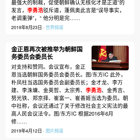
最强大的制裁，促使朝鲜确认无核化才是正道”的
发言，
李勇浩
驳斥道，蓬佩奥此言是“误导事实，
老调重弹”，“ 他分明是完……
2019年8月23日 ·
世界频道
金正恩再次被推举为朝鲜国
务委员会委员长
对支持和赞同。会议宣布，金正
恩当选朝鲜国务委员会委员长。图/东方IC 此外，
朴凤柱当选国务委员会副委员长；金才龙、李万
建、李洙墉、金英哲、太宗秀、
李勇浩
、金秀吉、
努光铁、郑京择、崔富一、崔善姬当选为委员。朝
中社称，会议还通过了关于修改社会主义宪法的最
高人民会议法令。图/东方IC 根据2016年6月
修……
2019年4月12日 ·
图片频道