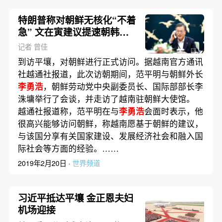
特朗普称对朝鲜无核化“不着
急” 文在寅建议提速朝韩经
济合作
记者 曾佳
到访平壤，对朝鲜进行正式访问。据越南官方通讯
社越通社报道，此次访朝期间，范平明与朝鲜外长
李勇浩
，朝鲜劳动党中央副委员长、国际部部长李
洙墉举行了会谈，并走访了越南驻朝鲜大使馆。
越通社报道称，范平明在与
李勇浩
会面时表示，他
很高兴能够访问朝鲜，称越南愿基于朝鲜的建议，
与该国分享有关国家建设、发展经济社会和融入国
际社会等方面的经验。……
2019年2月20日 ·
世界频道
习近平抵达平壤 金正恩夫妇
机场迎接