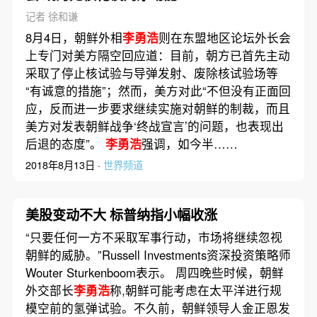
记者 徐和谦
8月4日，朝鲜外相
李勇浩
则在东盟地区论坛外长会
上专门对美方隔空回应道：目前，朝方已首先主动
采取了停止核试验与导弹发射、废除核试验场等
“有诚意的措施”；然而，美方对此“不但没有正面回
应，反而进一步要求继续实施对朝鲜的制裁，而且
美方对发表朝鲜战争‘终战宣言’的问题，也表现出
后退的态度”。
李勇浩
强调，如今半……
2018年8月13日 ·
世界频道
美股变动不大 标普纳指小幅收涨
“只要任何一方不采取军事行动，市场将继续忽视
朝鲜的威胁。”Russell Investments资深投资策略师
Wouter Sturkenboom表示。 周四晚些时候，朝鲜
外交部长
李勇浩
称,朝鲜可能考虑在太平洋进行规
模空前的氢弹试验。不久前，朝鲜领导人金正恩发