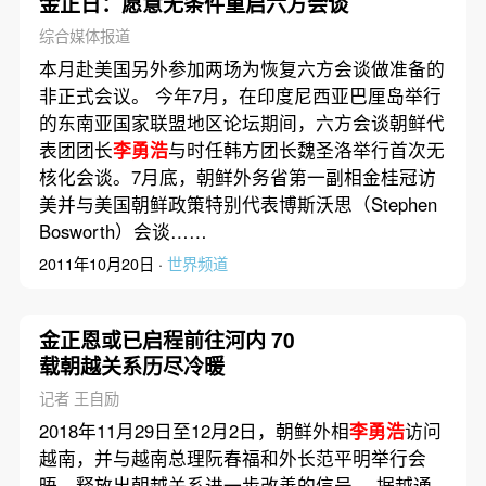
金正日：愿意无条件重启六方会谈
综合媒体报道
本月赴美国另外参加两场为恢复六方会谈做准备的
非正式会议。 今年7月，在印度尼西亚巴厘岛举行
的东南亚国家联盟地区论坛期间，六方会谈朝鲜代
表团团长
李勇浩
与时任韩方团长魏圣洛举行首次无
核化会谈。7月底，朝鲜外务省第一副相金桂冠访
美并与美国朝鲜政策特别代表博斯沃思（Stephen
Bosworth）会谈……
2011年10月20日 ·
世界频道
金正恩或已启程前往河内 70
载朝越关系历尽冷暖
记者 王自励
2018年11月29日至12月2日，朝鲜外相
李勇浩
访问
越南，并与越南总理阮春福和外长范平明举行会
晤，释放出朝越关系进一步改善的信号。 据越通