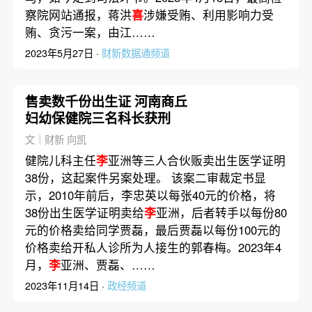
察院网站通报，蒋洪
喜
涉嫌受贿、利用影响力受
贿、贪污一案，由江……
2023年5月27日 ·
财新数据通频道
售卖数千份出生证 河南商丘
妇幼保健院三名科长获刑
文｜财新 向凯
健院儿科主任
李
亚洲等三人合伙贩卖出生医学证明
38份，这起案件另案处理。 该案二审裁定书显
示，2010年前后，李忠英以每张40元的价格，将
38份出生医学证明卖给
李
亚洲，后者转手以每份80
元的价格卖给同学贾磊，最后贾磊以每份100元的
价格卖给开私人诊所为人接生的郭春梅。2023年4
月，
李
亚洲、贾磊、……
2023年11月14日 ·
政经频道