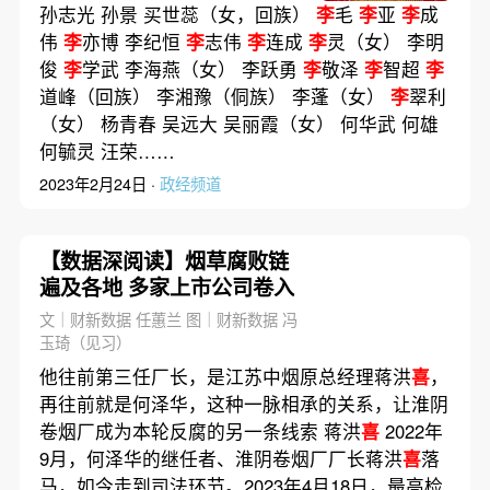
孙志光 孙景 买世蕊（女，回族）
李
毛
李
亚
李
成
伟
李
亦博 李纪恒
李
志伟
李
连成
李
灵（女） 李明
俊
李
学武 李海燕（女） 李跃勇
李
敬泽
李
智超
李
道峰（回族） 李湘豫（侗族） 李蓬（女）
李
翠利
（女） 杨青春 吴远大 吴丽霞（女） 何华武 何雄
何毓灵 汪荣……
2023年2月24日 ·
政经频道
【数据深阅读】烟草腐败链
遍及各地 多家上市公司卷入
文｜财新数据 任蕙兰 图｜财新数据 冯
玉琦（见习）
他往前第三任厂长，是江苏中烟原总经理蒋洪
喜
，
再往前就是何泽华，这种一脉相承的关系，让淮阴
卷烟厂成为本轮反腐的另一条线索 蒋洪
喜
2022年
9月，何泽华的继任者、淮阴卷烟厂厂长蒋洪
喜
落
马，如今走到司法环节。2023年4月18日，最高检