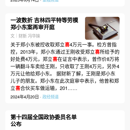
一波数折 吉林四平特等劳模
郑小东案再审开庭
文｜财新 冯华妹
关于郑小东被控收取郑立
喜
4万元一事。检方曾指
控，2013年，郑小东通过王刚收受郑立
喜
所给予的
好处费4万元，郑立
喜
在证言中表示，曾作价8万将
一辆翻斗车卖给王刚，只收取了王刚4万元，另外4
万元让他给郑小东。 据财新了解，王刚是郑小东
儿子的朋友。郑小东在此次庭审中表示，他曾和郑
立
喜
合伙买车做运输，201……
2024年4月20日 ·
政经频道
第十四届全国政协委员名单
公布