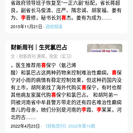
省政府领导班子恢复至“一正六副”标配，省长蒋超
良，副省长马俊清、庄严、隋忠诚、胡家福、姜有
为、
李
晋修，秘书长刘
喜
杰。姜有为成为……
2015年11月21日 ·
政经频道
财新周刊｜生死氯巴占
文｜财新周刊 萧辉，宛安（实习）
，医生推荐用
喜
保宁（氨己烯
酸）和氯巴占这两种药物来控制难治性癫痫。
喜
保
宁对小雨的病情有稳定控制效果，但这种药国内没
有上市，胡阿弟找了海外代购买
喜
保宁，有时也帮
其他病友家属代购
喜
保宁和氯巴占。 和胡阿弟一
同被河南省中牟县警方带走的还有四名难治性癫痫
患儿的母亲，她们分别是河南的
李
霞、
李
某某，河
北的古……
2022年4月23日 ·
《财新周刊》2022年第16期