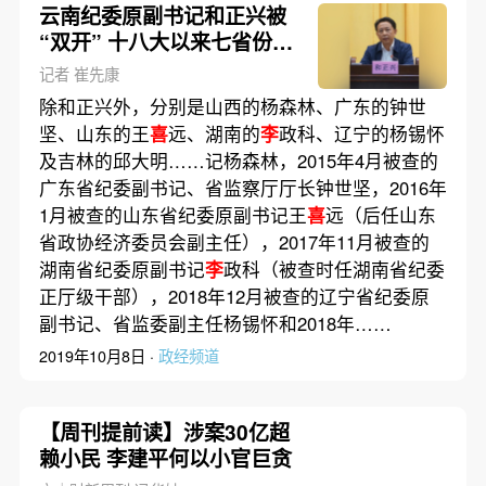
云南纪委原副书记和正兴被
“双开” 十八大以来七省份纪
委副书记落马
记者 崔先康
除和正兴外，分别是山西的杨森林、广东的钟世
坚、山东的王
喜
远、湖南的
李
政科、辽宁的杨锡怀
及吉林的邱大明……记杨森林，2015年4月被查的
广东省纪委副书记、省监察厅厅长钟世坚，2016年
1月被查的山东省纪委原副书记王
喜
远（后任山东
省政协经济委员会副主任），2017年11月被查的
湖南省纪委原副书记
李
政科（被查时任湖南省纪委
正厅级干部），2018年12月被查的辽宁省纪委原
副书记、省监委副主任杨锡怀和2018年……
2019年10月8日 ·
政经频道
【周刊提前读】涉案30亿超
赖小民 李建平何以小官巨贪