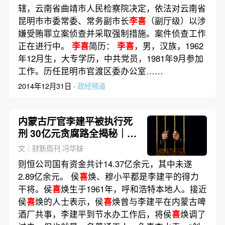
辖，云南省曲靖市人民检察院决定，依法对云南省
昆明市市委常委、常务副市长
李喜
（副厅级）以涉
嫌受贿罪立案侦查并采取强制措施。案件侦查工作
正在进行中。
李喜
简历：
李喜
，男，汉族，1962
年12月生，大专学历，中共党员，1981年9月参加
工作。历任昆明市官渡区委办公室……
2014年12月31日 ·
政经频道
内蒙古厅官李建平被执行死
刑 30亿元贪腐路全揭秘｜前
事·后事
文｜财新周刊 冯华妹
则恒公司国有资金共计14.37亿余元，其中未遂
2.89亿余元。 侯
喜
焕、穆小平都是李建平的得力
干将。侯
喜
焕生于1961年，呼和浩特本地人。接近
侯
喜
焕的人士表示，侯
喜
焕曾与李建平在内蒙古啤
酒厂共事，李建平到节水办工作后，将侯
喜
焕调了