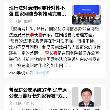
现行法对治理网暴针对性不
强 国家网信办将推动完善立
法
文｜财新 覃建行
【财新网】3月16日，国家互联网信息办公室网络
法治局局长
李
长
喜
表示，在网络暴力治理方面，
“现有的法律法规仍存在针对性不强、衔接不畅、
效力不高等问题，制度实施效果与人民群众的期待
还有一定的差距”。
李
长
喜
是在国务院新闻办公室
举行的《新时代的中国网络法治建设》白皮书发布
会上答记者问时作出的如上回……
2023年3月16日 ·
政经频道
曾深耕公安系统37年 辽宁原
公安厅副厅长刘家铎被“双
开”
文｜财新 冯华妹