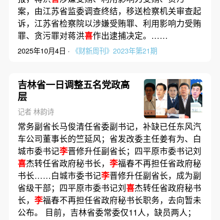
案，由江苏省监委调查终结，移送检察机关审查起
诉，江苏省检察院以涉嫌受贿罪、利用影响力受贿
罪、贪污罪对蒋洪
喜
作出逮捕决定。……
2025年10月4日 ·
《财新周刊》2023年第21期
吉林省一日调整五名党政高
层
记者 林韵诗
常务副省长马俊清任省委副书记，补缺已任东风汽
车公司董事长的竺延风；省发改委主任姜有为、白
城市委书记
李
晋修升任副省长；四平原市委书记刘
喜
杰转任省政府秘书长，
李
福春不再担任省政府秘
书长……白城市委书记
李
晋修升任副省长，成为副
省级干部；四平原市委书记刘
喜
杰转任省政府秘书
长，
李
福春不再担任省政府秘书长职务，去向暂未
公布。 目前，吉林省委常委仅11人，缺员两人；