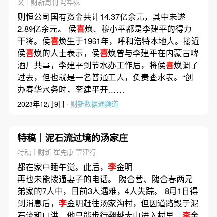
文｜财新周刊 冯华妹
则恒公司国有资金共计14.37亿余元，其中未遂
2.89亿余元。 侯
喜
焕、穆小平都是李建平的得力
干将。侯
喜
焕生于1961年，呼和浩特本地人。接近
侯
喜
焕的人士表示，侯
喜
焕曾与李建平在内蒙古啤
酒厂共事，李建平到节水办工作后，将侯
喜
焕调了
过去，但也就是一名普通工人，负责查水表。“创
办春华水务时，李建平开……
2023年12月9日 ·
财新数据通频道
特稿｜泥石流过境的汤家庄
特稿｜财新 崔先康 覃建行
都在家中睡午觉。此后，
李
金明
再也未能拨通妻子的电话。 隗合营、隗合春两兄
弟家的7人中，目前3人遇难，4人失踪。 8月1日得
到消息后，
李
金明赶往汤家沟村，但因道路毁于泥
石流和山洪，他只能步行翻越大山进入村里。
李
金