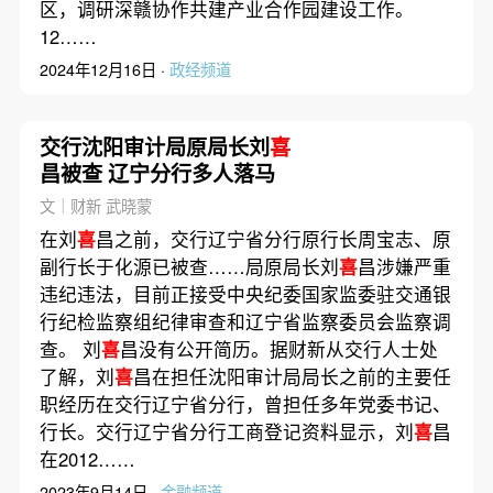
区，调研深赣协作共建产业合作园建设工作。
12……
2024年12月16日 ·
政经频道
交行沈阳审计局原局长刘
喜
昌被查 辽宁分行多人落马
文｜财新 武晓蒙
在刘
喜
昌之前，交行辽宁省分行原行长周宝志、原
副行长于化源已被查……局原局长刘
喜
昌涉嫌严重
违纪违法，目前正接受中央纪委国家监委驻交通银
行纪检监察组纪律审查和辽宁省监察委员会监察调
查。 刘
喜
昌没有公开简历。据财新从交行人士处
了解，刘
喜
昌在担任沈阳审计局局长之前的主要任
职经历在交行辽宁省分行，曾担任多年党委书记、
行长。交行辽宁省分行工商登记资料显示，刘
喜
昌
在2012……
2023年9月14日 ·
金融频道