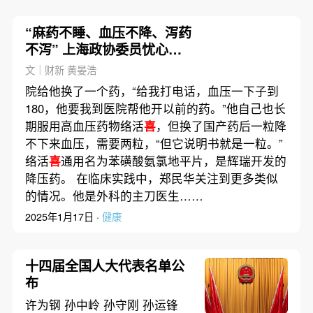
“麻药不睡、血压不降、泻药
不泻” 上海政协委员忧心集
采药物疗效不稳
文｜财新 黄晏浩
院给他换了一个药，“给我打电话，血压一下子到
180，他要我到医院帮他开以前的药。”他自己也长
期服用高血压药物络活
喜
，但换了国产药后一粒降
不下来血压，需要两粒，“但它说明书就是一粒。”
络活
喜
通用名为苯磺酸氨氯地平片，是辉瑞开发的
降压药。 在临床实践中，郑民华关注到更多类似
的情况。他是外科的主刀医生……
2025年1月17日 ·
健康
十四届全国人大代表名单公
布
许为钢 孙中岭 孙守刚 孙运锋