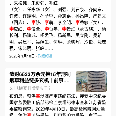
、朱松纯、朱俊强、乔红
（女）、任咏华（女）、刘强、刘石泉、齐向东、
许波、许瑞明、孙予罕、孙志嘉、孙昌隆、严建文
（回族）、
李
陟、
李
萌、李全明、
李
秀敏（女）、
李
应红、
李
俊全、
李
恒年、
李
景虹（蒙古族）、杨
长利、杨建成、杨孟飞、杨新民、吴立刚、吴希
明、吴建平、吴燕生、何琳、余晓晖、冷俊、沈志
强、宋晓明、张峰……
2023年1月18日 ·
政经频道
敛财6533万余元换15年刑罚
烟草利益链多玄机｜前事·后
事
文｜财新周刊 黄晏浩 于宁
布消息，蒋洪
喜
涉嫌严重违纪违法，接受中央纪委
国家监委驻工信部纪检监察组纪律审查和江苏省监
委监察调查。2023年4月18日，最高检察院网站通
报，蒋洪
喜
涉嫌受贿、利用影响力受贿、贪污一