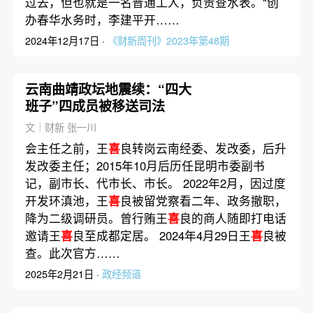
过去，但也就是一名普通工人，负责查水表。“创
办春华水务时，李建平开……
2024年12月17日 ·
《财新周刊》2023年第48期
云南曲靖政坛地震续：“四大
班子”四成员被移送司法
文｜财新 张一川
会主任之前，王
喜
良转岗云南经委、发改委，后升
发改委主任；2015年10月后历任昆明市委副书
记，副市长、代市长、市长。 2022年2月，因过度
开发环滇池，王
喜
良被留党察看二年、政务撤职，
降为二级调研员。曾行贿王
喜
良的商人随即打电话
邀请王
喜
良至成都定居。 2024年4月29日王
喜
良被
查。此次官方……
2025年2月21日 ·
政经频道