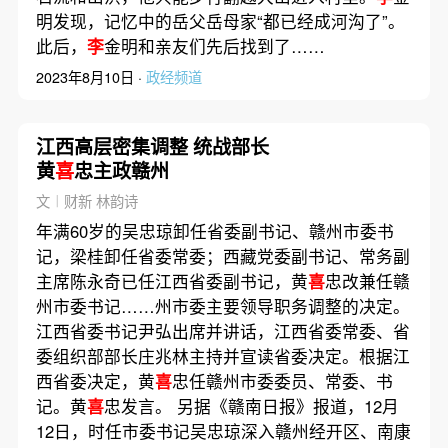
明发现，记忆中的岳父岳母家“都已经成河沟了”。
此后，
李
金明和亲友们先后找到了……
2023年8月10日 ·
政经频道
江西高层密集调整 统战部长
黄
喜
忠主政赣州
文︱财新 林韵诗
年满60岁的吴忠琼卸任省委副书记、赣州市委书
记，梁桂卸任省委常委；西藏党委副书记、常务副
主席陈永奇已任江西省委副书记，黄
喜
忠改兼任赣
州市委书记……州市委主要领导职务调整的决定。
江西省委书记尹弘出席并讲话，江西省委常委、省
委组织部部长庄兆林主持并宣读省委决定。根据江
西省委决定，黄
喜
忠任赣州市委委员、常委、书
记。黄
喜
忠发言。 另据《赣南日报》报道，12月
12日，时任市委书记吴忠琼深入赣州经开区、南康