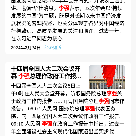
国发展高层论坛2024年年会开幕式，并发表主旨演
讲。 据新华社消息，
李强
表示，本次年会以“持续
发展的中国”为主题，既是对长期以来中国经济发
展状况的客观描述，也充分体现了各界对中国经济
行稳致远、高质量发展的关注和期许。过去一年，
在以习近平同志为核心……
2024年3月24日 ·
经济频道
十四届全国人大二次会议开
幕
李强
总理作政府工作报告
｜实录
十四届全国人大二次会议5日上
午9时在人民大会堂开幕，听取国务院总理
李强
关
于政府工作的报告……面请国务院总理
李强
同志作
报告。 09:07 人民网 国务院总理
李强
代表国务
院，向十四届全国人大二次会议作政府工作报告。
09:16 人民网
李强
在政府工作报告中指出，过去一
年全面建设社会主义现代化国家迈出坚实步伐