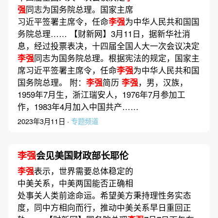
强
同志为国务院总理。国家主席
习近平签署主席令，任命
李强
为中华人民共和国国
务院总理…… 【财新网】3月11日，据新华社消
息，经过投票表决，十四届全国人大一次会议决定
李强
同志为国务院总理。根据宪法的规定，国家主
席习近平签署主席令，任命
李强
为中华人民共和国
国务院总理。 附：
李强
简历
李强
，男，汉族，
1959年7月生，浙江瑞安人，1976年7月参加工
作，1983年4月加入中国共产……
2023年3月11日 ·
专题频道
李强
会见美国财政部长耶伦
李强
表示，世界需要总体稳定的
中美关系，中美两国能否正确相
处事关人类前途命运。希望美方秉持理性务实态
度，同中方相向而行，推动中美关系早日重回正