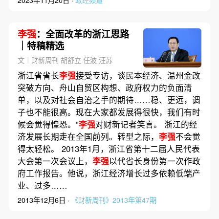
李强
：全面改革的浙江思路
｜特稿精选
文｜财新周刊 胡舒立 任波 汪苏
浙江省省长
李强
接受专访，谈民本经济、温州金改
突破方向、舟山自贸区构想、政府权力的负面清
单，以及对社会自治之手的期待……稳、更远，调
子也不能很高。现在大家都发展得很快，我们有时
候会觉得惶恐。”
李强
对财新记者笑言。 浙江的经
济发展长期走在全国前列。转型之际，
李强
不会觉
得太轻松。 2013年1月，浙江省第十二届人民代表
大会第一次会议上，
李强
以代省长身份第一次作政
府工作报告。他说，浙江经济增长过多依赖低端产
业、过多……
2013年12月6日 ·
《财新周刊》2013年第47期