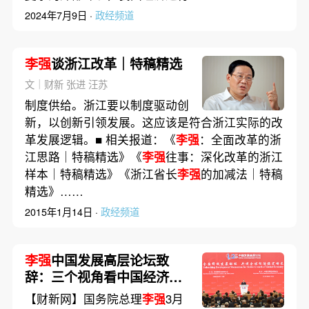
2024年7月9日 ·
政经频道
李强
谈浙江改革｜特稿精选
文｜财新 张进 汪苏
制度供给。浙江要以制度驱动创
新，以创新引领发展。这应该是符合浙江实际的改
革发展逻辑。■ 相关报道：《
李强
：全面改革的浙
江思路｜特稿精选》《
李强
往事：深化改革的浙江
样本｜特稿精选》《浙江省长
李强
的加减法｜特稿
精选》……
2015年1月14日 ·
政经频道
李强
中国发展高层论坛致
辞：三个视角看中国经济和
世界形势
【财新网】国务院总理
李强
3月