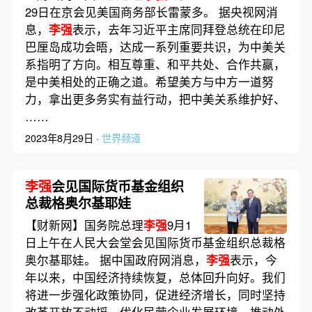
29日在京会见美国商务部长雷蒙多。 据央视网消
息，
李强
表示，去年习近平主席同拜登总统在印尼
巴厘岛成功会晤，达成一系列重要共识，为中美关
系指明了方向。相互尊重、和平共处、合作共赢，
是中美相处的正确之道。希望美方与中方一道努
力，拿出更多务实有益行动，把中美关系维护好、
……
2023年8月29日 ·
世界频道
李强
会见国际货币基金组织
总裁格奥尔基耶娃
【财新网】国务院总理
李强
9月1
日上午在人民大会堂会见国际货币基金组织总裁格
奥尔基耶娃。 据中国政府网消息，
李强
表示，今
年以来，中国经济持续恢复，总体回升向好。我们
将进一步强化政策协同，促进经济增长，同时坚持