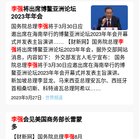
李强
将出席博鳌亚洲论坛
2023年年会
国务院总理
李强
将于3月30日应
邀出席在海南举行的博鳌亚洲论坛2023年年会开幕
式并发表主旨演讲…… 【财新网】国务院总理
李
强
将出席博鳌亚洲论坛2023年年会，据外交部网站
消息，内容如下： 外交部发言人毛宁宣布： 国务
院总理
李强
将于3月30日应邀出席在海南举行的博
鳌亚洲论坛2023年年会开幕式并发表主旨演讲。
新加坡总理李显龙、马来西亚总理安瓦尔、西班牙
首相桑切斯、科特迪瓦总理阿希以……
2023年3月27日 ·
世界频道
李强
会见美国商务部长雷蒙
多
【财新网】国务院总理
李强
8月