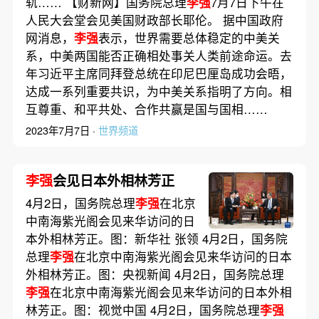
轨…… 【财新网】国务院总理
李强
7月7日下午在
人民大会堂会见美国财政部长耶伦。 据中国政府
网消息，
李强
表示，世界需要总体稳定的中美关
系，中美两国能否正确相处事关人类前途命运。去
年习近平主席同拜登总统在印尼巴厘岛成功会晤，
达成一系列重要共识，为中美关系指明了方向。相
互尊重、和平共处、合作共赢是国与国相……
2023年7月7日 ·
世界频道
李强
会见日本外相林芳正
4月2日，国务院总理
李强
在北京
中南海紫光阁会见来华访问的日
本外相林芳正。图：新华社 张领 4月2日，国务院
总理
李强
在北京中南海紫光阁会见来华访问的日本
外相林芳正。图：央视新闻 4月2日，国务院总理
李强
在北京中南海紫光阁会见来华访问的日本外相
林芳正。图：视觉中国 4月2日，国务院总理
李强