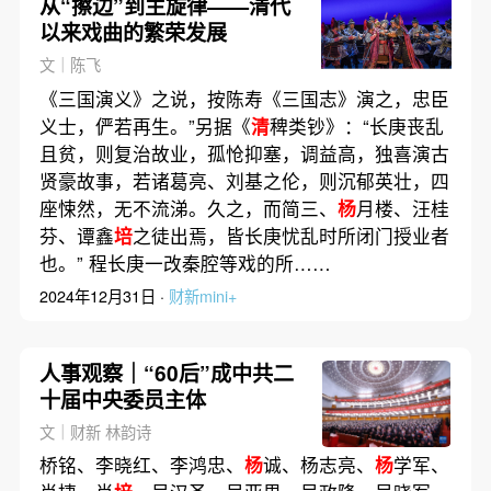
从“擦边”到主旋律——清代
以来戏曲的繁荣发展
文｜陈飞
《三国演义》之说，按陈寿《三国志》演之，忠臣
义士，俨若再生。”另据《
清
稗类钞》：“长庚丧乱
且贫，则复治故业，孤怆抑塞，调益高，独喜演古
贤豪故事，若诸葛亮、刘基之伦，则沉郁英壮，四
座悚然，无不流涕。久之，而简三、
杨
月楼、汪桂
芬、谭鑫
培
之徒出焉，皆长庚忧乱时所闭门授业者
也。” 程长庚一改秦腔等戏的所……
2024年12月31日 ·
财新mini+
人事观察｜“60后”成中共二
十届中央委员主体
文｜财新 林韵诗
桥铭、李晓红、李鸿忠、
杨
诚、杨志亮、
杨
学军、