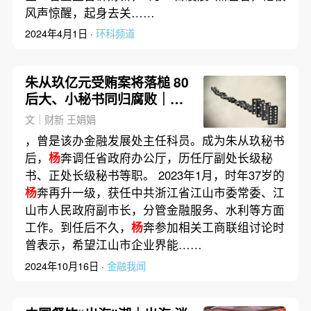
风声惊醒，起身去关……
2024年4月1日 ·
环科频道
朱从玖亿元受贿案将落槌 80
后大、小秘书同归腐败｜精
选
文｜财新 王娟娟
，曾是该办金融发展处主任科员。成为朱从玖秘书
后，
杨
奔调任省政府办公厅，历任厅副处长级秘
书、正处长级秘书等职。 2023年1月，时年37岁的
杨
奔再升一级，获任中共浙江省江山市委常委、江
山市人民政府副市长，分管金融服务、水利等方面
工作。到任后不久，
杨
奔参加相关工商联组讨论时
曾表示，希望江山市企业界能……
2024年10月16日 ·
金融我闻