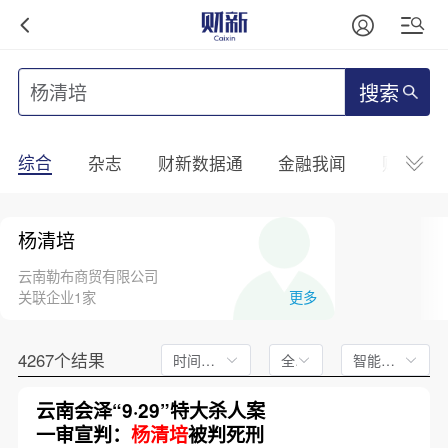
搜索
综合
杂志
财新数据通
金融我闻
财新mini
杨清培
云南勒布商贸有限公司
关联企业1家
更多
4267个结果
时间不限
全文
智能排序
云南会泽“9·29”特大杀人案
一审宣判：
杨清培
被判死刑