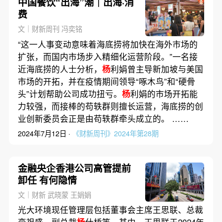
中国餐饮“出海”潮｜出海·消
费
文｜财新周刊 冯奕铭
“这一人事变动意味着海底捞将加快在海外市场的
扩张，而国内市场步入精细化运营阶段。”一名接
近海底捞的人士分析，
杨
利娟曾主导新加坡与美国
市场的开拓，并在疫情期间领导“啄木鸟”和“硬骨
头”计划帮助公司成功扭亏。
杨
利娟的市场开拓能
力较强，而接棒的苟轶群则擅长运营，海底捞的创
业创新委员会正是由苟轶群牵头成立的。 ……
2024年7月12日 ·
《财新周刊》2024年第28期
金融央企香港公司高管提前
卸任 有何隐情
文｜财新 武晓蒙 王娟娟
光大环境现任管理层包括董事会主席王思联、总裁
栾祖盛、副总裁
杨
仕桥等。其中，王思联于2024年