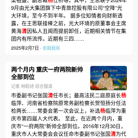
9月由光大集团旗下中青旅控股有限公司“空降”光
大环境，至今不到半年。 据多位知情者向财新透
露，在王思联接棒之前，光大环境的原董事会主席
黄海
清
因私人丑闻而提前卸任，近期相关情节在集
团内有所流传。近期有三四……
2025年2月7日 ·
金融我闻
两个月内 重庆一府两院新帅
全部到位
记者 林韵诗 综合报道
市委副书记张国
清
任市长；最高法民二庭原庭长
杨
临萍、河南省检察院原常务副检察长贺恒扬分任法
检两长……常委会第一次会议上，补选
杨
临萍为重
庆市第四届人大代表。 至此，在近两个月内，重
庆市“一府两院”新帅全部到位。2016年12月30日，
重庆市人大常委会会议任命市委副书记张国
清
为代