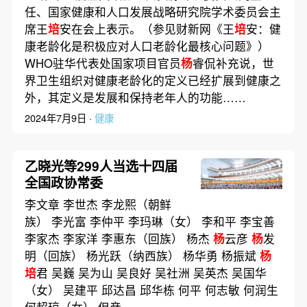
任、国家健康和人口发展战略研究院学术委员会主
席王
培
安在会上表示。（参见财新网《王
培
安：健
康老龄化是积极应对人口老龄化最核心问题》）
WHO驻华代表处国家项目官员
杨
睿侃补充说，世
界卫生组织对健康老龄化的定义已经扩展到健康之
外，其定义是发展和保持老年人的功能……
2024年7月9日 ·
健康
乙晓光等299人当选十四届
全国政协常委
李文章 李世杰 李龙熙（朝鲜
族） 李光富 李仲平 李玛琳（女） 李和平 李宝善
李家杰 李家洋 李惠东（回族） 杨杰
杨
云彦
杨
发
明（回族） 杨光跃（纳西族） 杨华勇 杨振斌
杨
培
君 吴巍 吴为山 吴良好 吴社洲 吴英杰 吴国华
（女） 吴建平 邱达昌 邱华栋 何平 何志敏 何润生
何超琼（女） 但彦……