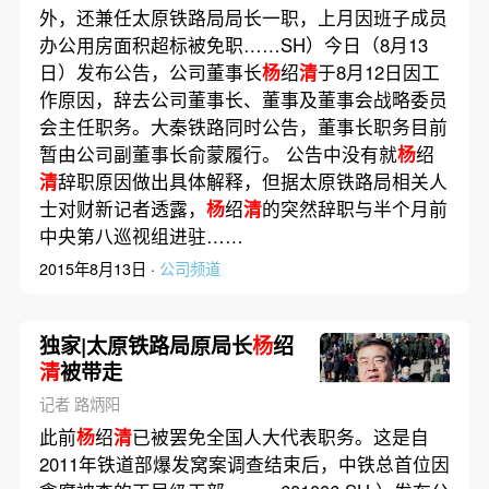
外，还兼任太原铁路局局长一职，上月因班子成员
办公用房面积超标被免职……SH）今日（8月13
日）发布公告，公司董事长
杨
绍
清
于8月12日因工
作原因，辞去公司董事长、董事及董事会战略委员
会主任职务。大秦铁路同时公告，董事长职务目前
暂由公司副董事长俞蒙履行。 公告中没有就
杨
绍
清
辞职原因做出具体解释，但据太原铁路局相关人
士对财新记者透露，
杨
绍
清
的突然辞职与半个月前
中央第八巡视组进驻……
2015年8月13日 ·
公司频道
独家|太原铁路局原局长
杨
绍
清
被带走
记者 路炳阳
此前
杨
绍
清
已被罢免全国人大代表职务。这是自
2011年铁道部爆发窝案调查结束后，中铁总首位因