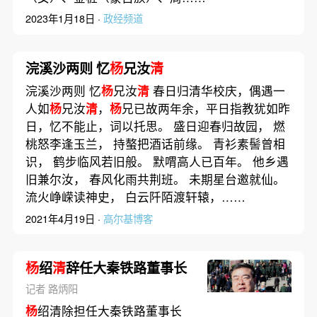
2023年1月18日 ·
政经频道
浣溪沙两则 忆
杨
兄汝
清
浣溪沙两则 忆
杨
兄汝
清
春日归清华校庆，偶遇一
人如
杨
兄汝
清
，
杨
兄已故两年余，平日指教犹如昨
日，忆不能止，词以托思。 盛日迎春归故园， 燃
桃怒李逢玉兰， 持螯把酒话前缘。 青衫素髻曾相
识， 鹤步临风若旧般。 默喟高人已百年。 他乡遇
旧兼尔汝， 春风化雨共荆班。 未期星台邀就仙。
流火峥嵘读神史， 白云阡陌渡轩辕，……
2021年4月19日 ·
高尔基博客
杨
绍
清
辞任大秦铁路董事长
记者 路炳阳
杨
绍清除担任大秦铁路董事长