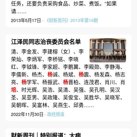
任务，还要负责采购食品、炒菜、煮饭。“如果
请……
2013年5月17日 ·
《财新周刊》2013年第19期
江泽民同志治丧委员会名单
清、李金发、李建榕（女）、李
荣灿、李炳军、李桥铭、李晓
红、李钺锋、李家超、李鹏翼、李殿勋、李静海、
李儒新、杨杰、
杨
诚、杨斌、
杨
震、杨发森、杨志
亮、
杨
学军、杨振武、
杨
晋柏、连茂君、肖川、肖
培
、时光辉、吴浩、吴清、吴强、吴孔明、吴汉
圣、吴亚男、吴政隆、吴俊宝、吴胜华、吴晓军、
吴朝晖、吴富林、吴燕生、邱勇……
2022年11月30日 ·
政经频道
财新周刊｜特别报道：大病