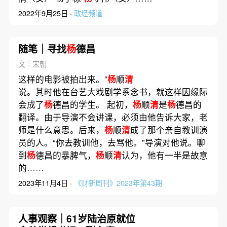
2022年9月25日 ·
政经频道
随笔｜寻找
杨
德昌
文｜宋朝
这样的电影被拍出来。”
杨
顺
清
说。其时他在台艺大戏剧学系念书，就这样因缘际
会成了
杨
德昌的学生。 起初，
杨
顺
清
是
杨
德昌的
翻译。由于导演不会讲课，必须由他告诉大家，老
师是什么意思。后来，
杨
顺
清
成了那个亲自教训演
员的人。“你去教训他，去骂他。”导演对他说。聊
到
杨
德昌的暴脾气，
杨
顺
清
认为，他有一半是故意
的……
2023年11月4日 ·
《财新周刊》2023年第43期
人事观察｜61岁陆治原就位