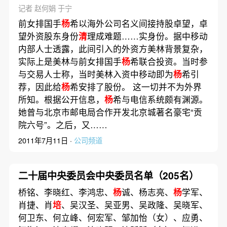
记者 赵何娟 于宁
前女排国手
杨
希以海外公司名义间接持股卓望，卓
望外资股东身份
清
理成难题……实身份。据中移动
内部人士透露，此间引入的外资方美林背景复杂，
实际上是美林与前女排国手
杨
希联合投资。当时参
与交易人士称，当时美林入资中移动即为
杨
希引
荐，因此给
杨
希安排了股份。 这一切并不为外界
所知。根据公开信息，
杨
希与电信系统颇有渊源。
她曾与北京市邮电局合作开发北京城著名豪宅“贡
院六号”。之后，又……
2011年7月11日 ·
公司频道
二十届中央委员会中央委员名单（205名）
桥铭、李晓红、李鸿忠、
杨
诚、杨志亮、
杨
学军、
肖捷、肖
培
、吴汉圣、吴亚男、吴政隆、吴晓军、
何卫东、何立峰、何宏军、邹加怡（女）、应勇、