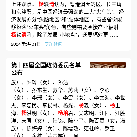
上述观点。
杨
轶
清
认为，粤港澳大湾区、长三角
和京津冀，是中国经济最强劲的三大“火车头”。经
济发展亦分“头脑地区”和“肢体地区”，有些省份能
够扮演“火车头”角色，有些则需要承接产业辐射。
杨
轶
清
称，除了发展“小地盘”，还要辐射更……
2024年5月31日 ·
专题频道
第十四届全国政协委员名单
公布
族）、许玲（女）、孙洁
（女）、孙东生、苏华、苏莉（女）、李心
（女）、李瑶（女）、李霞（女）、李文海、李世
杰、李忠民、李俊林、杨光、
杨
淼（女）、
杨
士
海、
杨
洪明（女）、
杨培
君、吴志明、汪阳、汪胜
洋、宋青（女）、陆铭、陈小平、陈百灵（女，满
族）、陈婷婷（女）、陈增敬、范社岭、罗卫
（女）、金桩（蒙古族）、周……