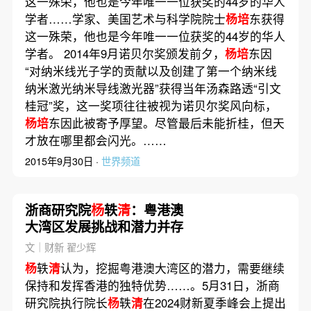
这一殊荣，他也是今年唯一一位获奖的44岁的华人
学者……学家、美国艺术与科学院院士
杨培
东获得
这一殊荣，他也是今年唯一一位获奖的44岁的华人
学者。 2014年9月诺贝尔奖颁发前夕，
杨培
东因
“对纳米线光子学的贡献以及创建了第一个纳米线
纳米激光纳米导线激光器”获得当年汤森路透“引文
桂冠”奖，这一奖项往往被视为诺贝尔奖风向标，
杨培
东因此被寄予厚望。尽管最后未能折桂，但天
才放在哪里都会闪光。……
2015年9月30日 ·
世界频道
浙商研究院
杨
轶
清
：粤港澳
大湾区发展挑战和潜力并存
文｜财新 翟少辉
杨
轶
清
认为，挖掘粤港澳大湾区的潜力，需要继续
保持和发挥香港的独特优势……。5月31日，浙商
研究院执行院长
杨
轶
清
在2024财新夏季峰会上提出