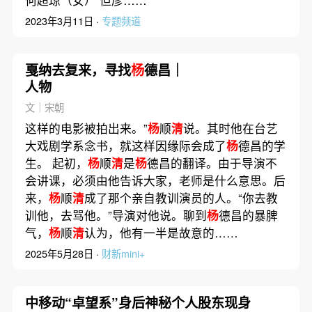
2023年3月11日 ·
专题频道
戛纳去复来，寻找
杨
德昌｜
人物
文｜宋朝
这样的电影被拍出来。”
杨
顺
清
说。其时他在台艺
大戏剧学系念书，就这样因缘际会成了
杨
德昌的学
生。 起初，
杨
顺
清
是
杨
德昌的翻译。由于导演不
会讲课，必须由他告诉大家，老师是什么意思。后
来，
杨
顺
清
成了那个亲自教训演员的人。“你去教
训他，去骂他。”导演对他说。聊到
杨
德昌的暴脾
气，
杨
顺
清
认为，他有一半是故意的……
2025年5月28日 ·
财新mini+
中移动“卓望系”身后神秘个人股东现身