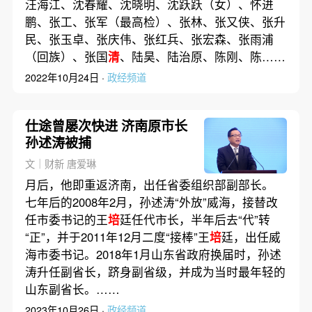
汪海江、沈春耀、沈晓明、沈跃跃（女）、怀进
鹏、张工、张军（最高检）、张林、张又侠、张升
民、张玉卓、张庆伟、张红兵、张宏森、张雨浦
（回族）、张国
清
、陆昊、陆治原、陈刚、陈……
2022年10月24日 ·
政经频道
仕途曾屡次快进 济南原市长
孙述涛被捕
文｜财新 唐爱琳
月后，他即重返济南，出任省委组织部副部长。
七年后的2008年2月，孙述涛“外放”威海，接替改
任市委书记的王
培
廷任代市长，半年后去“代”转
“正”，并于2011年12月二度“接棒”王
培
廷，出任威
海市委书记。2018年1月山东省政府换届时，孙述
涛升任副省长，跻身副省级，并成为当时最年轻的
山东副省长。……
2023年10月26日 ·
政经频道