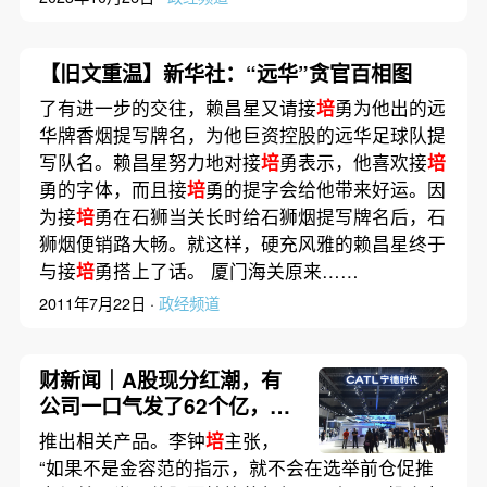
【旧文重温】新华社：“远华”贪官百相图
了有进一步的交往，赖昌星又请接
培
勇为他出的远
华牌香烟提写牌名，为他巨资控股的远华足球队提
写队名。赖昌星努力地对接
培
勇表示，他喜欢接
培
勇的字体，而且接
培
勇的提字会给他带来好运。因
为接
培
勇在石狮当关长时给石狮烟提写牌名后，石
狮烟便销路大畅。就这样，硬充风雅的赖昌星终于
与接
培
勇搭上了话。 厦门海关原来……
2011年7月22日 ·
政经频道
财新闻｜A股现分红潮，有
公司一口气发了62个亿，多
家公司董事长提议派发“红
推出相关产品。李钟
培
主张，
包”
“如果不是金容范的指示，就不会在选举前仓促推