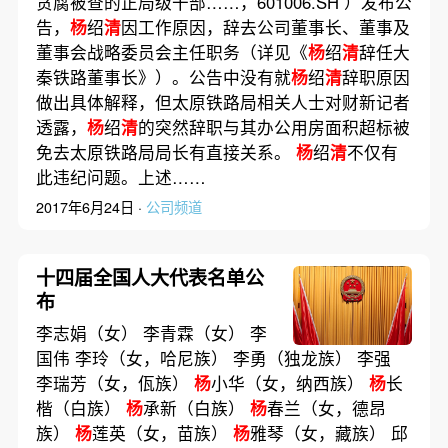
贪腐被查的正局级干部……，601006.SH ）发布公
告，
杨
绍
清
因工作原因，辞去公司董事长、董事及
董事会战略委员会主任职务（详见《
杨
绍
清
辞任大
秦铁路董事长》）。公告中没有就
杨
绍
清
辞职原因
做出具体解释，但太原铁路局相关人士对财新记者
透露，
杨
绍
清
的突然辞职与其办公用房面积超标被
免去太原铁路局局长有直接关系。
杨
绍
清
不仅有
此违纪问题。上述……
2017年6月24日 ·
公司频道
十四届全国人大代表名单公
布
李志娟（女） 李青霖（女） 李
国伟 李玲（女，哈尼族） 李勇（独龙族） 李强
李瑞芳（女，佤族）
杨
小华（女，纳西族）
杨
长
楷（白族）
杨
承新（白族）
杨
春兰（女，德昂
族）
杨
莲英（女，苗族）
杨
雅琴（女，藏族） 邱