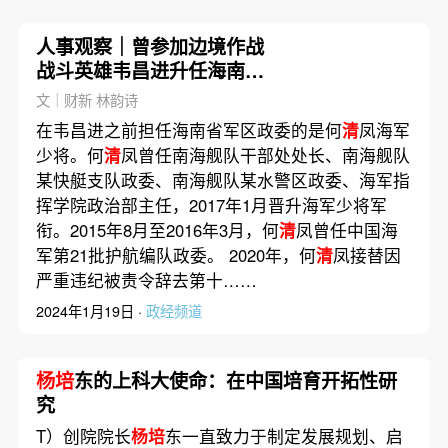
人事观察｜曾参加边境作战
战斗英雄韦昌进升任海南军
区政委
文｜财新 林韵诗
在韦昌进之前担任海南省军区政委的是何
清
凤海军
少将。何
清
凤曾任南海舰队干部处处长、南海舰队
某快艇支队政委、南海舰队某水警区政委、海军指
挥学院政治部主任，2017年1月晋升海军少将军
衔。2015年8月至2016年3月，何
清
凤曾任中国海
军第21批护航编队政委。 2020年，何
清
凤接替因
严重违纪被责令辞去第十……
2024年1月19日 ·
政经频道
杨培
东的上科大使命：在中国培育开拓性研
究
T）创院院长
杨培
东一直致力于制定发展规划、启