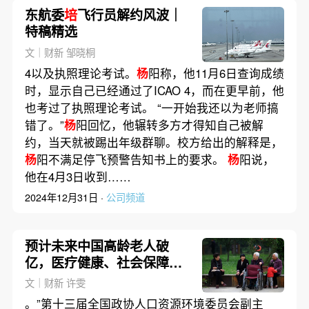
东航委
培
飞行员解约风波｜
特稿精选
文｜财新 邹晓桐
4以及执照理论考试。
杨
阳称，他11月6日查询成绩
时，显示自己已经通过了ICAO 4，而在更早前，他
也考过了执照理论考试。 “一开始我还以为老师搞
错了。”
杨
阳回忆，他辗转多方才得知自己被解
约，当天就被踢出年级群聊。校方给出的解释是，
杨
阳不满足停飞预警告知书上的要求。
杨
阳说，
他在4月3日收到……
2024年12月31日 ·
公司频道
预计未来中国高龄老人破
亿，医疗健康、社会保障如
何跟上？
文｜财新 许雯
。”第十三届全国政协人口资源环境委员会副主