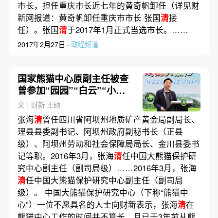
市长，担任重庆市长近七年的黄奇帆卸任（详见财
新网报道：黄奇帆卸任重庆市市长 张国
清
接
任）。张国
清
于2017年1月正式当选市长。……
2017年2月27日 ·
政经频道
国家熊猫中心原副主任被查
曾参加“园园”“白云”“小礼
物”送迎
文｜财新 王硕
张海
清
曾任四川省阿坝州地质矿产黄金局副局长、
理县县委副书记、阿坝州政府副秘书长（正县
级）、阿坝州劳动和社会保障局局长、金川县委书
记等职。2016年3月，张海
清
任中国大熊猫保护研
究中心副主任（副司局级）……2016年3月，张海
清
任中国大熊猫保护研究中心副主任（副司局
级）。 中国大熊猫保护研究中心（下称“熊猫中
心”）一位不愿具名的人士向财新表示，张海
清
在
熊猫中心工作的时间并不算长，且已于3年前从熊