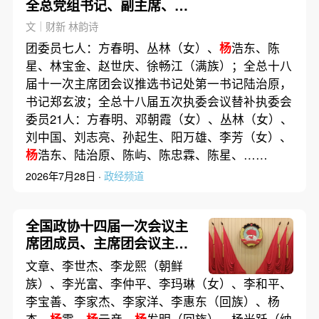
全总党组书记、副主席、书
记处第一书记
文｜财新 林韵诗
团委员七人：方春明、丛林（女）、
杨
浩东、陈
星、林宝金、赵世庆、徐畅江（满族）；全总十八
届十一次主席团会议推选书记处第一书记陆治原，
书记郑玄波；全总十八届五次执委会议替补执委会
委员21人：方春明、邓朝霞（女）、丛林（女）、
刘中国、刘志亮、孙起生、阳万雄、李芳（女）、
杨
浩东、陆治原、陈屿、陈忠霖、陈星、……
2026年7月28日 ·
政经频道
全国政协十四届一次会议主
席团成员、主席团会议主持
人和秘书长名单
文章、李世杰、李龙熙（朝鲜
族）、李光富、李仲平、李玛琳（女）、李和平、
李宝善、李家杰、李家洋、李惠东（回族）、杨