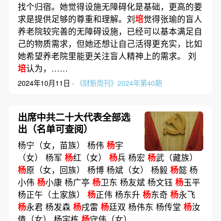
找个归宿。她觉得设施无障碍化是基础，更高的要
求是提供足够的尊重和理解。刘
培
觉得张瑜的盲人
养老院较完善的无障碍设施，已经可以基本满足自
己的物质需求，但她还想让自己活得更充实，比如
她希望养老院里能更关注盲人精神上的需求。 刘
培
认为，……
2024年10月11日 ·
《财新周刊》2024年第40期
出席中共二十大代表全部选
出（名单可查阅）
杨宁（女，苗族） 杨伟
杨
宇
（女） 杨军
杨
红（女）
杨
兵 杨宏
杨
武（藏族）
杨
原（女，回族） 杨博 杨斌（女） 杨毅
杨
懿 杨
小伟
杨
小康 杨广亭
杨
卫东 杨友斌 杨文钰
杨
玉平
杨正午（土家族）
杨
正伟 杨东升
杨
东奇
杨
永飞
杨
永君 杨发森
杨
戌雷
杨
廷双 杨伟东 杨传堂
杨
汝
倩（女） 杨宇栋
杨
守伟（女）……