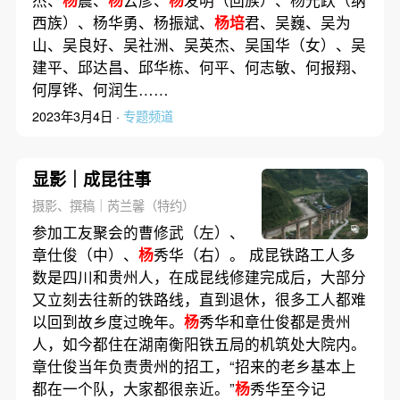
杰、
杨
震、
杨
云彦、
杨
发明（回族）、杨光跃（纳
西族）、杨华勇、杨振斌、
杨培
君、吴巍、吴为
山、吴良好、吴社洲、吴英杰、吴国华（女）、吴
建平、邱达昌、邱华栋、何平、何志敏、何报翔、
何厚铧、何润生……
2023年3月4日 ·
专题频道
显影｜成昆往事
摄影、撰稿｜芮兰馨（特约）
参加工友聚会的曹修武（左）、
章仕俊（中）、
杨
秀华（右）。 成昆铁路工人多
数是四川和贵州人，在成昆线修建完成后，大部分
又立刻去往新的铁路线，直到退休，很多工人都难
以回到故乡度过晚年。
杨
秀华和章仕俊都是贵州
人，如今都住在湖南衡阳铁五局的机筑处大院内。
章仕俊当年负责贵州的招工，“招来的老乡基本上
都在一个队，大家都很亲近。”
杨
秀华至今记