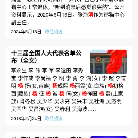
猫中心正常退休，“听到消息后感觉很突然”。公开
资料显示，2020年6月16日，张海
清
作为熊猫中心
副主任，……
2024年5月13日 ·
政经频道
十三届全国人大代表名单公
布（全文）
李永生 李 伟 李 军 李运田 李秀
宝 李作成 李尚福 李 明 李 勇 李 鸿(女) 李 超 李道
明
杨
扬(女,苗族)
杨
成熙
杨
丽霞(女,白族)
杨
初格
西(藏族)
杨
征
杨
诚
杨
倩(女)
杨
祥国
杨
磊(土家
族) 肖冬松 吴少华 吴永亮 吴兴丰 吴社洲 吴杰明
吴国华 吴昌洁(女) 吴春利 吴海波……
2018年2月24日 ·
政经频道