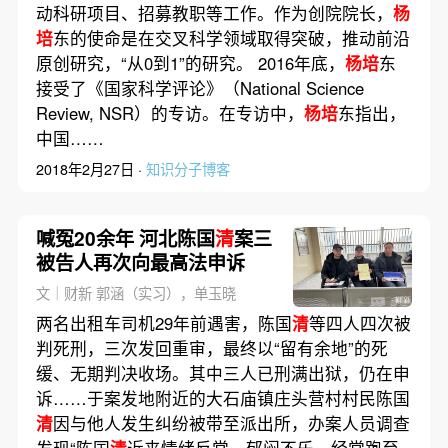
动科研项目、招募教职等工作。作为创院院长，
杨
培
东的使命是在交叉科学领域取得突破，推动前沿
原创研究，“从0到1”的研究。 2016年底，
杨培
东
接受了《国家科学评论》（National Science
Review, NSR）的专访。在专访中，
杨培
东指出，
中国……
2018年2月27日 ·
知识分子博客
喊冤20余年 河北陈国
清
案三
被告人再次向最高法申诉
文｜财新 郭涵（实习），单玉晓
两名出租车司机29年前遇害，陈国
清
等四人四次被
判死刑，三次发回重审，最终以“留有余地”的死
缓、无期判决收场。其中三人已刑满出狱，仍在申
诉……于案发地附近的大石庙镇庄头营村村民陈国
清
因与他人发生纠纷被带至派出所，办案人员调查
发现“陈国
清
近来情绪反常、郁闷不乐，经常跑至