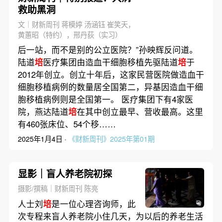
救助黑洞
文｜财新周刊 蒋模婷 汤涵钰 崔笑天，
黄蕙昭（特约），邢丹荻（实习）
后一站，而不是别的公立医院？”孙映辉反问道。
陆道
培
医疗集团由造血干细胞移植先驱陆道
培
于
2012年创立。创立十年后，这家民营医院做造血干
细胞移植病例的数量居全国第二，异基因造血干细
胞移植病例则是全国第一。 医疗集团下有4家医
院，燕达陆道
培
在其中创立最早、营收最高。这里
有460张床位、54个移……
2025年1月4日 ·
《财新周刊》2025年第01期
显影｜盲人养老院初探
摄影/撰稿｜财新周刊 陈亮
人士刘
培
是一位心理咨询师，此
次专程来盲人养老院小住几天，为以后的养老生活