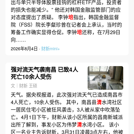
出与单只半导体股票挂钩的杠杆ETF产品，投资者
的损失也能减少。” 他还对韩国金融监管部门的应
对态度提出了质疑。 李钟
培
指出，韩国金融监督
院（FSS）院长李粲珍曾在记者会上承认，当时的
筹备工作确实显得仓促。李钟
培
还称，在7月29日
向……
2026年8月4日 ·
财新mini+
强对流天气袭南昌 已致4人
死亡10余人受伤
文｜财新 王硕
天气。据央视报道，此次强对流天气已造成南昌市
4人死亡，10余人受伤。 其中，南昌县
清
水湾社区
一居民住宅小区被狂风袭击，3人被从家中吹落坠
亡。4月1日下午，财新从该小区所属的昌南新城派
出所了解到，事发小区为伟梦
清
水湾小区。 该小
区一名业主告诉财新，3月31日凌晨3点左右，他被