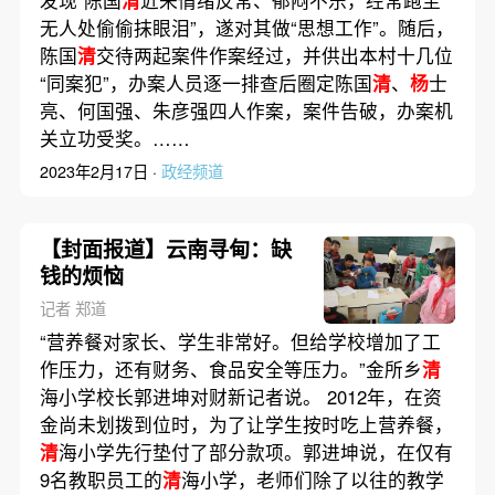
无人处偷偷抹眼泪”，遂对其做“思想工作”。随后，
陈国
清
交待两起案件作案经过，并供出本村十几位
“同案犯”，办案人员逐一排查后圈定陈国
清
、
杨
士
亮、何国强、朱彦强四人作案，案件告破，办案机
关立功受奖。……
2023年2月17日 ·
政经频道
【封面报道】云南寻甸：缺
钱的烦恼
记者 郑道
“营养餐对家长、学生非常好。但给学校增加了工
作压力，还有财务、食品安全等压力。”金所乡
清
海小学校长郭进坤对财新记者说。 2012年，在资
金尚未划拨到位时，为了让学生按时吃上营养餐，
清
海小学先行垫付了部分款项。郭进坤说，在仅有
9名教职员工的
清
海小学，老师们除了以往的教学