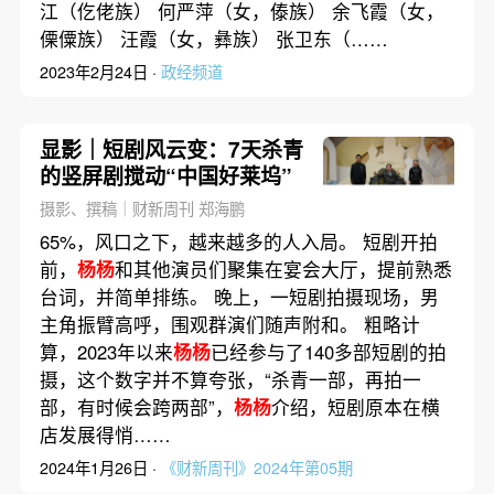
江（仡佬族） 何严萍（女，傣族） 余飞霞（女，
傈僳族） 汪霞（女，彝族） 张卫东（……
2023年2月24日 ·
政经频道
显影｜短剧风云变：7天杀青
的竖屏剧搅动“中国好莱坞”
摄影、撰稿｜财新周刊 郑海鹏
65%，风口之下，越来越多的人入局。 短剧开拍
前，
杨杨
和其他演员们聚集在宴会大厅，提前熟悉
台词，并简单排练。 晚上，一短剧拍摄现场，男
主角振臂高呼，围观群演们随声附和。 粗略计
算，2023年以来
杨杨
已经参与了140多部短剧的拍
摄，这个数字并不算夸张，“杀青一部，再拍一
部，有时候会跨两部”，
杨杨
介绍，短剧原本在横
店发展得悄……
2024年1月26日 ·
《财新周刊》2024年第05期