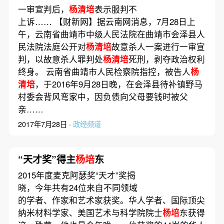
一审宣判后，
杨清培
表示服判不
上诉…… 【财新网】据云南网消息，7月28日上
午，云南省曲靖市中级人民法院在曲靖市会泽县人
民法院法庭公开对
杨清培
故意杀人一案进行一审宣
判，以故意杀人罪判处
杨清培
死刑，剥夺政治权利
终身。 云南省曲靖市人民检察院指控，被告人
杨
清培
，于2016年9月28日晚，在会泽县待补镇野马
村委会背风弯家中，因负债向父母要钱时被父
亲……
2017年7月28日 ·
政经频道
“天才奖”得主
杨培
东
2015年度麦克阿瑟奖“天才”奖揭
晓，今年共有24位来自不同领域
的学者、作家和艺术家获奖。华人学者、国际顶尖
纳米材料学家、美国艺术与科学院院士
杨培
东获得