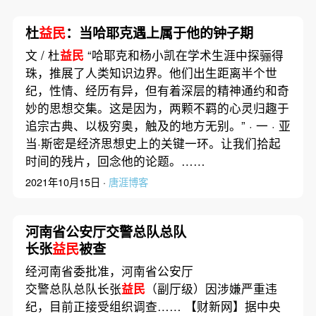
杜
益民
：当哈耶克遇上属于他的钟子期
文 / 杜
益民
“哈耶克和杨小凯在学术生涯中探骊得
珠，推展了人类知识边界。他们出生距离半个世
纪，性情、经历有异，但有着深层的精神通约和奇
妙的思想交集。这是因为，两颗不羁的心灵归趣于
追宗古典、以极穷奥，触及的地方无别。” · 一 · 亚
当·斯密是经济思想史上的关键一环。让我们拾起
时间的残片，回念他的论题。……
2021年10月15日 ·
唐涯博客
河南省公安厅交警总队总队
长张
益民
被查
经河南省委批准，河南省公安厅
交警总队总队长张
益民
（副厅级）因涉嫌严重违
纪，目前正接受组织调查…… 【财新网】据中央