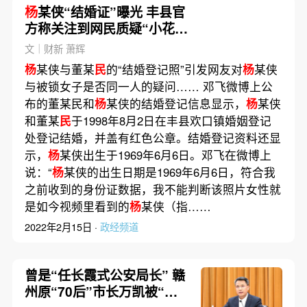
杨
某侠“结婚证”曝光 丰县官
方称关注到网民质疑“小花
梅”身份
文｜财新 萧辉
杨
某侠与董某
民
的“结婚登记照”引发网友对
杨
某侠
与被锁女子是否同一人的疑问…… 邓飞微博上公
布的董某民和
杨
某侠的结婚登记信息显示，
杨
某侠
和董某
民
于1998年8月2日在丰县欢口镇婚姻登记
处登记结婚，并盖有红色公章。结婚登记资料还显
示，
杨
某侠出生于1969年6月6日。邓飞在微博上
说：“
杨
某侠的出生日期是1969年6月6日，符合我
之前收到的身份证数据，我不能判断该照片女性就
是如今视频里看到的
杨
某侠（指……
2022年2月15日 ·
政经频道
曾是“任长霞式公安局长” 赣
州原“70后”市长万凯被“双