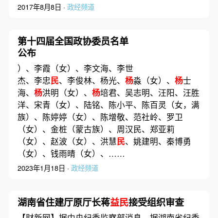
2017年8月8日 ·
政经频道
第十四届全国政协委员名单
公布
）、李霞（女）、李文海、李世
杰、李忠
民
、李俊林、杨光、
杨
淼（女）、
杨
士
海、
杨
洪明（女）、
杨
培君、吴志明、汪阳、汪胜
洋、宋青（女）、陆铭、陈小平、陈百灵（女，满
族）、陈婷婷（女）、陈增敬、范社岭、罗卫
（女）、金桩（蒙古族）、周汉民、郑亚莉
（女）、赵波（女）、洪慧
民
、姚建明、秦博勇
（女）、钱雨晴（女）、……
2023年1月18日 ·
政经频道
湖南省住建厅原厅长蒋
益民
接受组织审查
【财新网】据中央纪委监察部消息，据湖南省纪委