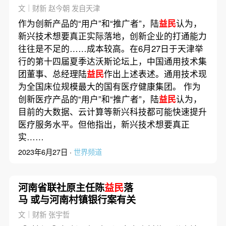
大
文｜财新 赵今朝 发自天津
作为创新产品的“用户”和“推广者”，陆
益民
认为，
新兴技术想要真正实际落地，创新企业的打通能力
往往是不足的……成本较高。在6月27日于天津举
行的第十四届夏季达沃斯论坛上，中国通用技术集
团董事、总经理陆
益民
作出上述表述。通用技术现
为全国床位规模最大的国有医疗健康集团。 作为
创新医疗产品的“用户”和“推广者”，陆
益民
认为，
目前的大数据、云计算等新兴科技都可能快速提升
医疗服务水平。但他指出，新兴技术想要真正
实……
2023年6月27日 ·
世界频道
河南省联社原主任陈
益民
落
马 或与河南村镇银行案有关
文｜财新 张宇哲