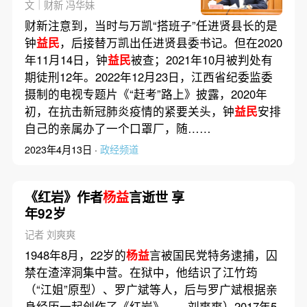
开”
文｜财新 冯华妹
财新注意到，当时与万凯“搭班子”任进贤县长的是
钟
益民
，后接替万凯出任进贤县委书记。但在2020
年11月14日，钟
益民
被查；2021年10月被判处有
期徒刑12年。2022年12月23日，江西省纪委监委
摄制的电视专题片《“赶考”路上》披露，2020年
初，在抗击新冠肺炎疫情的紧要关头，钟
益民
安排
自己的亲属办了一个口罩厂，随……
2023年4月13日 ·
政经频道
《红岩》作者
杨益
言逝世 享
年92岁
记者 刘爽爽
1948年8月，22岁的
杨益
言被国民党特务逮捕，囚
禁在渣滓洞集中营。在狱中，他结识了江竹筠
（“江姐”原型）、罗广斌等人，后与罗广斌根据亲
身经历一起创作了《红岩》……刘爽爽）2017年5