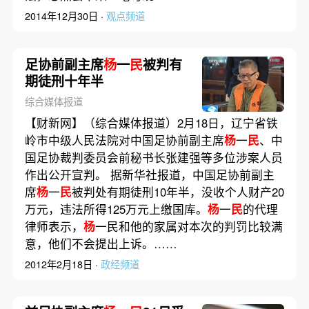
2014年12月30日 ·
观点频道
足协前副主席
杨
一
民
被判有
期徒刑十年半
综合媒体报道
【财新网】（综合媒体报道）2月18日，辽宁省铁
岭市中级人民法院对中国足协前副主席
杨
一
民
、中
国足协裁判委员会前秘书长张建强等多位涉案人员
作出公开宣判。 据新华社报道，中国足协前副主
席
杨
一
民
被判处有期徒刑10年半，没收个人财产20
万元，违法所得125万元上缴国库。
杨
一
民
的代理
律师表示，
杨
一民和他的家属对本次的判罚比较满
意，他们不会提出上诉。……
2012年2月18日 ·
政经频道