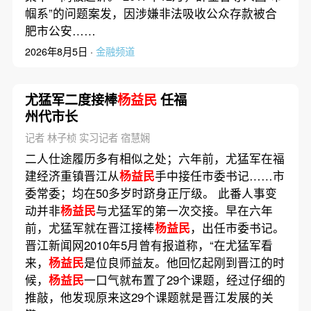
帼系”的问题案发，因涉嫌非法吸收公众存款被合
肥市公安……
2026年8月5日 ·
金融频道
尤猛军二度接棒
杨益民
任福
州代市长
记者 林子桢 实习记者 宿慧娴
二人仕途履历多有相似之处；六年前，尤猛军在福
建经济重镇晋江从
杨益民
手中接任市委书记……市
委常委；均在50多岁时跻身正厅级。 此番人事变
动并非
杨益民
与尤猛军的第一次交接。早在六年
前，尤猛军就在晋江接棒
杨益民
，出任市委书记。
晋江新闻网2010年5月曾有报道称，“在尤猛军看
来，
杨益民
是位良师益友。他回忆起刚到晋江的时
候，
杨益民
一口气就布置了29个课题，经过仔细的
推敲，他发现原来这29个课题就是晋江发展的关