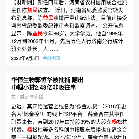
【财新网】卸任四年后，河南省农村信用联合社原
主任陈
益民
被查。 近日，河南省纪委监委官微发
布消息称，陈
益民
涉嫌严重违纪违法，目前正接受
河南省纪委监委纪律审查和监察调查。 公开信息
显示，陈
益民
今年66岁，大学学历。他自1998年
12月到2003年11月，先后历任人行济南分行统计
研究处处长，人……
2022年9月5日 ·
金融频道
华恒生物郭恒华被批捕 翻出
巾帼小贷2.43亿非吸往事
文｜财新 朱亮韬
更远，其开始运营上线名为“微金易贷”（2016年更
名为“她金控”）的线上P2P平台。薛金合在其中任
职董事长，直到2017年由持股39%的大股东
杨
松柱
代替。
杨
松柱等多名科创巾帼股东后续也在薛金合
案中一同被起诉。 2017年12月，薛金合等人因“巾