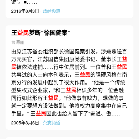
键”。■……
2016年8月3日 ·
政经频道
王
益民
梦断“徐国健案”
曹海丽
由原江苏省委组织部长徐国健案引发，涉嫌贿送百
万元买官，江苏国信集团原党委书记、董事长王
益
民
被依法逮捕……行中位居前列。一位曾和王
益民
共事过的人士向本刊表示，王
益民
的强硬风格在南
京分行的发展中起到了很大作用。 “他是一个传统
型集权式企业家，”和王
益民
相识多年的一位金融
同行如此形容王
益民
，“他做事有魄力，想做的事
就一定要想方设法做到。他将权力高度集中在自己
手里。” 王
益民
因此也给人留下了“霸道、傲……
2005年3月6日 ·
杂志频道