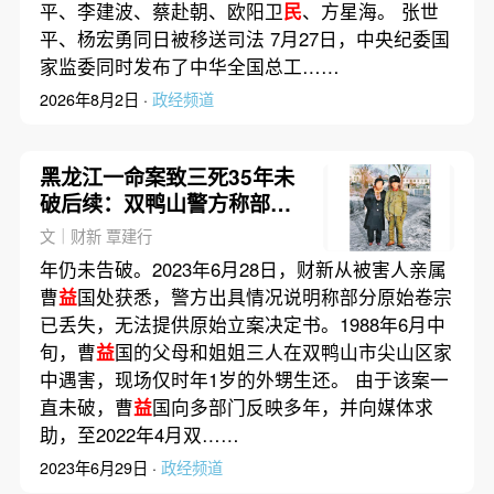
平、李建波、蔡赴朝、欧阳卫
民
、方星海。 张世
平、杨宏勇同日被移送司法 7月27日，中央纪委国
家监委同时发布了中华全国总工……
2026年8月2日 ·
政经频道
黑龙江一命案致三死35年未
破后续：双鸭山警方称部分
原始卷宗丢失
文｜财新 覃建行
年仍未告破。2023年6月28日，财新从被害人亲属
曹
益
国处获悉，警方出具情况说明称部分原始卷宗
已丢失，无法提供原始立案决定书。1988年6月中
旬，曹
益
国的父母和姐姐三人在双鸭山市尖山区家
中遇害，现场仅时年1岁的外甥生还。 由于该案一
直未破，曹
益
国向多部门反映多年，并向媒体求
助，至2022年4月双……
2023年6月29日 ·
政经频道