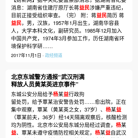
消息：湖南省住建厅原厅长蒋
益民
涉嫌严重违纪，
目前正接受组织审查。（完） 附：蒋
益民
简历 蒋
益民
，男，汉族，1957年1月出生，湖南华容县
人，大学本科文化，副研究员。1985年12月加入
中国共产党，1974年3月参加工作，历任湖南省环
境保护科学研……
2017年11月1日 ·
政经频道
北京东城警方通报“武汉刑满
释放人员黄某英进京事件”
东城公安分局给予
杨
某
益
行政拘
留处罚，给予覃某治安警告处罚……愈出院，正在
集中观察，覃某（黄某英之女，37岁）、
杨
某
益
（覃某前夫，36岁）经14天隔离观察后，核酸检测
均为阴性。北京市公安局东城分局经过调查，
杨
某
益
、覃某未遵守疫情防控相关规定，
杨
某
益
自武汉