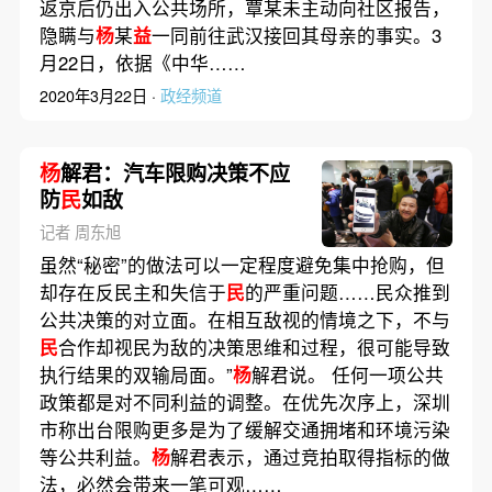
返京后仍出入公共场所，覃某未主动向社区报告，
隐瞒与
杨
某
益
一同前往武汉接回其母亲的事实。3
月22日，依据《中华……
2020年3月22日 ·
政经频道
杨
解君：汽车限购决策不应
防
民
如敌
记者 周东旭
虽然“秘密”的做法可以一定程度避免集中抢购，但
却存在反民主和失信于
民
的严重问题……民众推到
公共决策的对立面。在相互敌视的情境之下，不与
民
合作却视民为敌的决策思维和过程，很可能导致
执行结果的双输局面。”
杨
解君说。 任何一项公共
政策都是对不同利益的调整。在优先次序上，深圳
市称出台限购更多是为了缓解交通拥堵和环境污染
等公共利益。
杨
解君表示，通过竞拍取得指标的做
法，必然会带来一笔可观……