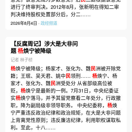
进行了终审判决。2012年8月，张新明在得知二审
判决维持股权处置部分后，分二……
2026年8月4日 ·
政经频道
【反腐周记】涉大是大非问
题
杨
焕宁被降级
记者 林子桢
杨
焕宁被降级；杨家才、张化为、魏
民
洲被开除党
籍；王珉、吴天君、姚中
民
领刑……
杨
焕宁、杨
家才、张化为、魏
民
洲受处分 从省部级高位被
贬，
杨
焕宁是最新的一例。7月31日，中央纪委证
实
杨
焕宁落马，并予其留党察看二年处分，行政撤
职，降为副局级非领导职务。 中央纪委称，
杨
焕
宁严重违反政治纪律和政治规矩，在大是大非问题
上背离党性原则；违反廉洁纪律，利用职权谋取私
利。至此，十八……