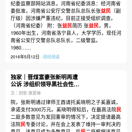
纪委监察部网站消息，河南省纪委消息：经河南省
委批准，河南省公安厅交警总队总队长张
益民
（副
厅级）因涉嫌严重违纪，目前正接受组织调查。
（河南省纪委） 附：张
益民
简历 张
益民
，男，
1960年出生，河南省洛宁县人，大学学历，现任河
南省公安厅交警总队总队长，二级警监。
1980……
2016年5月12日 ·
政经频道
独家｜晋煤富豪张新明再遭
公诉 涉组织领导黑社会性质
组织等17宗罪名
文｜财新 唐爱琳
院，张新明通过律师王酉请托奚晓明之子奚嘉诚，
承诺支付3000万元。奚晓明得知后，在最高法院
民
二庭多数意见为发回重审的情况下，决定提请最高
法院
民
专委讨论，并在会上发表了维持⼀审判决的
意见，该意见成为多数意见，后
民
二庭根据该意见