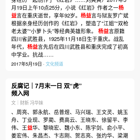
月19日上午10点25分，小说《红岩》作者之一
杨
益
言在重庆逝世，享年92岁。
杨益
言与狱友罗广斌
根据亲身经历创作的《红岩》，塑造了“江姐”“双枪
老太婆”“小萝卜头”等经典英雄形象。
杨益
言原籍
四川省武胜县，1925年11月18日生于重庆。战乱
年代，
杨益
言先后在四川武胜县和重庆完成了初高
中学业。抗战……
2017年5月19日 ·
文化频道
反腐记｜7月末一日 双“虎”
频入网
文｜财新 冯华妹
、周亮、郭永航、岳普煜、马兴瑞、王文灵、姚玉
舟、丁业现、罗蔺、费高云、王晓东、徐留平、李
伟、王
益
华、黎晓宏、魏小东、陈宇剑、俞小平、
姜宏伟、朱昌杰、卞志刚、贺志亮、张灼华、梁潮