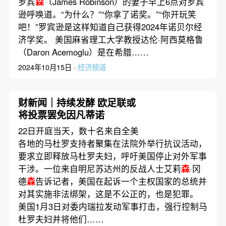
罗宾
森
（James Robinson）的妻子早上6点对罗宾
逊呼唤道。“为什么？”“你拿了诺奖。”“你开玩笑
吧！”罗宾逊是这样知道自己获得2024年诺贝尔经
济学奖。 美国麻省理工大学教授达伦·阿西莫格鲁
（Daron Acemoglu）是在希腊……
2024年10月15日 ·
经济频道
财新闻｜持续发酵 欧足联或
将投票罢免因凡蒂诺
22日开庭当天，数十名来自全美
各地的马杜罗支持者聚集在法院外举行抗议活动，
要求立即释放马杜罗夫妇，呼吁美国停止对外军事
干涉。一位来自明尼苏达州的反战人士艾莉
森
·冈
德
森
告诉记者，美国在起诉一个主权国家的总统并
对其实施非法绑架，这是不公正的，也是犯罪。
美国1月3日对委内瑞拉发动军事打击，强行控制马
杜罗夫妇并将他们……