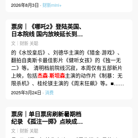
2026年8月3日 ·
财新mini+
票房｜《哪吒2》登陆英国、
日本院线 国内放映延长到五
一
文｜财新 关聪
的《水饺皇后》、刘德华主演的《猎金·游戏》、
翻拍自奥斯卡最佳影片《健听女孩》的《独一无
二》等。 清明档前院线沉寂，本周仅有五部新片
上映，包括
杰森
·
斯坦森
主演的动作片《制暴：无
限杀机》、桂纶镁主演的《周末狂飙》等。■……
2025年3月24日 ·
消费
票房｜单日票房刷新暑期档
纪录 《孤注一掷》点映成绩
最高
文｜财新 关聪