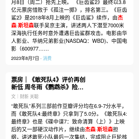
月8日（周二）抢先上映。 《巨齿鲨2》最终以3.8
亿元票房惜败于《孤注一掷》，排名第三。《巨齿
鲨2》是2018年8月上映的《巨齿鲨》续作，由
杰
森
·
斯坦森
联手吴京主演，讲述两人下潜至7000米
深海执行任务时意外遭遇巨齿鲨群攻击。电影由华
人影业、华纳兄弟影业(NASDAQ：WBD)、中国电
影（600977……
2023年8月7日 ·
消费
票房｜《敢死队4》评价再创
新低 周冬雨《鹦鹉杀》险胜
杨紫琼新片
文｜财新 关聪
“敢死队”系列三部前作豆瓣评分均在6.9-7分水平，
而《敢死队4:最终章》只拿到了5.0分。《敢死队4:
最终章》也是《碟中谍7：致命清算（上）》上映
后的又一部硬汉动作片，继续由
杰森
·
斯坦森
担
纲，讲述敢死小队最后一次集结，完成阻止巨轮核