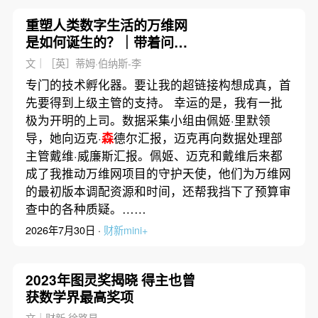
重塑人类数字生活的万维网
是如何诞生的？｜带着问题
去读书
文｜［英］蒂姆·伯纳斯-李
专门的技术孵化器。要让我的超链接构想成真，首
先要得到上级主管的支持。 幸运的是，我有一批
极为开明的上司。数据采集小组由佩姬·里默领
导，她向迈克·
森
德尔汇报，迈克再向数据处理部
主管戴维·威廉斯汇报。佩姬、迈克和戴维后来都
成了我推动万维网项目的守护天使，他们为万维网
的最初版本调配资源和时间，还帮我挡下了预算审
查中的各种质疑。……
2026年7月30日 ·
财新mini+
2023年图灵奖揭晓 得主也曾
获数学界最高奖项