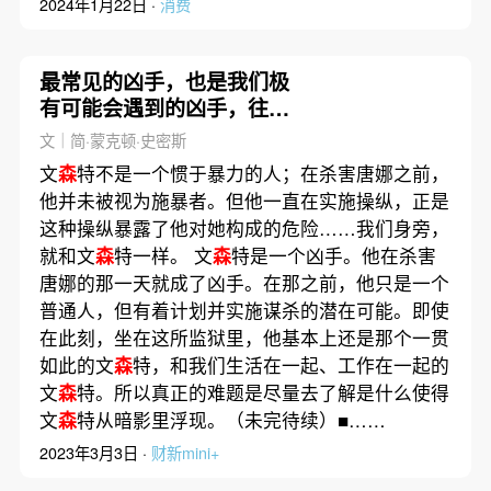
2024年1月22日 ·
消费
最常见的凶手，也是我们极
有可能会遇到的凶手，往往
就生活在我们身旁｜致命爱
文｜简·蒙克顿·史密斯
人③
文
森
特不是一个惯于暴力的人；在杀害唐娜之前，
他并未被视为施暴者。但他一直在实施操纵，正是
这种操纵暴露了他对她构成的危险……我们身旁，
就和文
森
特一样。 文
森
特是一个凶手。他在杀害
唐娜的那一天就成了凶手。在那之前，他只是一个
普通人，但有着计划并实施谋杀的潜在可能。即使
在此刻，坐在这所监狱里，他基本上还是那个一贯
如此的文
森
特，和我们生活在一起、工作在一起的
文
森
特。所以真正的难题是尽量去了解是什么使得
文
森
特从暗影里浮现。（未完待续）■……
2023年3月3日 ·
财新mini+