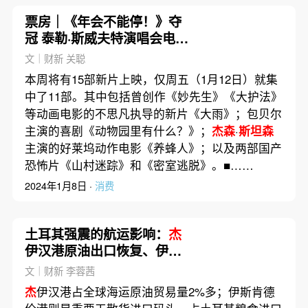
票房｜《年会不能停！》夺
冠 泰勒·斯威夫特演唱会电影
破影史纪录
文｜财新 关聪
本周将有15部新片上映，仅周五（1月12日）就集
中了11部。其中包括曾创作《妙先生》《大护法》
等动画电影的不思凡执导的新片《大雨》；包贝尔
主演的喜剧《动物园里有什么？》；
杰森
·
斯坦森
主演的好莱坞动作电影《养蜂人》；以及两部国产
恐怖片《山村迷踪》和《密室逃脱》。■……
2024年1月8日 ·
消费
土耳其强震的航运影响：
杰
伊汉港原油出口恢复、伊斯
肯德伦港或将停摆数月
文｜财新 李蓉茜
杰
伊汉港占全球海运原油贸易量2%多；伊斯肯德