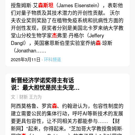
授詹姆斯·艾
森斯坦
（James Eisenstein），表彰他
们对量子物质及其技术潜力的开创性贡献。 沃尔
夫农业奖则奖励了在植物免疫系统和抗病性方面的
开创性发现，获奖者分别是美国北卡罗来纳大学教
堂山分校生物学家
杰
弗里·丹格尔（Jeffery
Dangl），英国塞恩斯伯里实验室乔纳
森
·琼斯
（Jonathan……
2025年3月11日 ·
环科频道
新晋经济学诺奖得主有话
说：最大担忧是民主失宠和
错用AI
文｜财新 王力为
阿西莫格鲁、罗宾
森
、约翰逊认为，包容性制度的
建立需要公民的集体行动，呼吁AI等新技术的发展
要更具包容性，让不同相关方都能参与…… 【财
新网】“起来，你得起来。”芝加哥大学教授詹姆斯·