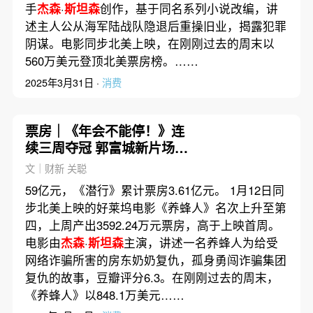
手
杰森
·
斯坦森
创作，基于同名系列小说改编，讲
述主人公从海军陆战队隐退后重操旧业，揭露犯罪
阴谋。电影同步北美上映，在刚刚过去的周末以
560万美元登顶北美票房榜。……
2025年3月31日 ·
消费
票房｜《年会不能停！》连
续三周夺冠 郭富城新片场均
人次最高
文｜财新 关聪
59亿元，《潜行》累计票房3.61亿元。 1月12日同
步北美上映的好莱坞电影《养蜂人》名次上升至第
四，上周产出3592.24万元票房，高于上映首周。
电影由
杰森
·
斯坦森
主演，讲述一名养蜂人为给受
网络诈骗所害的房东奶奶复仇，孤身勇闯诈骗集团
复仇的故事，豆瓣评分6.3。在刚刚过去的周末，
《养蜂人》以848.1万美元……