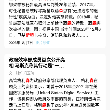
绑架罪被秘鲁最高法院判处25年监禁。2017年，
时任秘鲁总统库琴斯基以藤
森
患有“无法治愈的退
行性”疾病为由，决定对他实施特赦。2018年，秘
鲁最高法院宣布取消此前给予藤
森
的特赦，藤
森
再
次被捕入狱。图：视觉中国 当地时间2023年12月6
日，巴基
斯坦
卡拉奇，消防队和救援人……
2023年12月7日 ·
图片频道
政府效率部成员首次公开亮
相 马斯克称其行动是“一场
革命”
文｜财新 冯玉琦
高管格利
森
为政府效率部代理负责人。 格利
森
在
领英上的资料显示，她曾于2018年至2021年在美
国数字服务局（United States Digital Service）工
作，该机构即为政府效率部的前身。在特朗普再次
走马上任后，格利
森
也于2025年1月重返美国数字