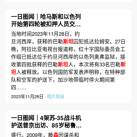
一日图闻｜哈马斯和以色列
开始第四轮被扣押人员交
换、乌克兰暴风雪等恶劣天
当地时间2023年11月28日，约
气已致13人受伤
旦河西岸，获释的巴勒
斯坦
囚犯抵达拉姆安。27日
晚，阿拉比亚电视台报道称，红十字国际委员会工
作组已抵达位于约旦河西岸的以色列奥弗监狱，接
收第四批获释的巴勒
斯坦
人，本次将有33名巴勒
斯
坦
人被释放。以色列国防军发表声明称，在特种部
队和空军的护送下，加沙地带临时停火期间第
四……
2023年11月28日 ·
图片频道
一日图闻｜4架苏-35战斗机
护送普京出访、85岁秘鲁前
总统藤
森
获释出狱
盛行。2009年，藤
森
因谋杀和