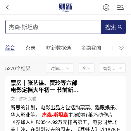
搜索
综合
杂志
财新数据通
金融我闻
财新mini
5270个结果
时间不限
全文
智能排序
票房｜张艺谋、贾玲等六部
电影定档大年初一 节前新片
票房疲软
文｜财新 关聪
所思的计划，电影出品方包括淘票票、猫眼娱乐、
华人影业等。
杰森
·
斯坦森
主演的好莱坞动作片
《养蜂人》以3514.92万元排名第五，电影同步北
美上映，在刚刚过去的周末，《养蜂人》以1678.9