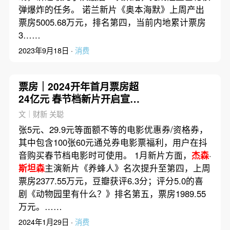
弹爆炸的任务。 诺兰新片《奥本海默》上周产出
票房5005.68万元，排名第四，当前内地累计票房
3……
2023年9月18日 ·
消费
票房｜2024开年首月票房超
24亿元 春节档新片开启宣发
战
文｜财新 关聪
张5元、29.9元等面额不等的电影优惠券/资格券，
其中包含100张60元通兑券电影票福利，用户在抖
音购买春节档电影时可使用。 1月新片方面，
杰森
·
斯坦森
主演新片《养蜂人》名次提升至第四，上周
票房2377.55万元，豆瓣获评6.3分；评分5.0的喜
剧《动物园里有什么？》排名第五，票房1989.55
万元。……
2024年1月29日 ·
消费