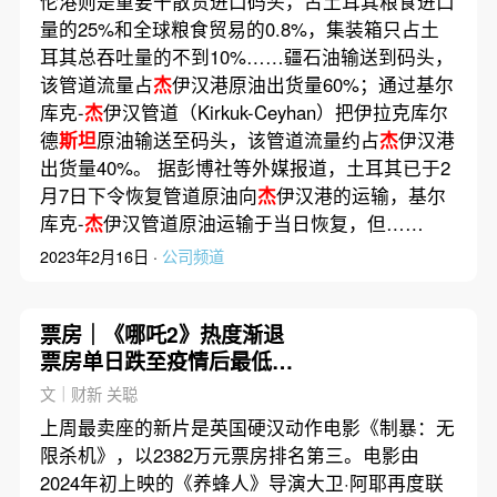
伦港则是重要干散货进口码头，占土耳其粮食进口
量的25%和全球粮食贸易的0.8%，集装箱只占土
耳其总吞吐量的不到10%……疆石油输送到码头，
该管道流量占
杰
伊汉港原油出货量60%；通过基尔
库克-
杰
伊汉管道（Kirkuk-Ceyhan）把伊拉克库尔
德
斯坦
原油输送至码头，该管道流量约占
杰
伊汉港
出货量40%。 据彭博社等外媒报道，土耳其已于2
月7日下令恢复管道原油向
杰
伊汉港的运输，基尔
库克-
杰
伊汉管道原油运输于当日恢复，但……
2023年2月16日 ·
公司频道
票房｜《哪吒2》热度渐退
票房单日跌至疫情后最低水
平
文｜财新 关聪
上周最卖座的新片是英国硬汉动作电影《制暴：无
限杀机》，以2382万元票房排名第三。电影由
2024年初上映的《养蜂人》导演大卫·阿耶再度联