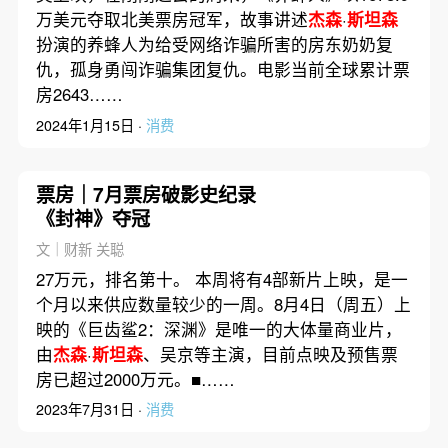
万美元夺取北美票房冠军，故事讲述
杰森
·
斯坦森
扮演的养蜂人为给受网络诈骗所害的房东奶奶复
仇，孤身勇闯诈骗集团复仇。电影当前全球累计票
房2643……
2024年1月15日 ·
消费
票房｜7月票房破影史纪录
《封神》夺冠
文｜财新 关聪
27万元，排名第十。 本周将有4部新片上映，是一
个月以来供应数量较少的一周。8月4日（周五）上
映的《巨齿鲨2：深渊》是唯一的大体量商业片，
由
杰森
·
斯坦森
、吴京等主演，目前点映及预售票
房已超过2000万元。■……
2023年7月31日 ·
消费