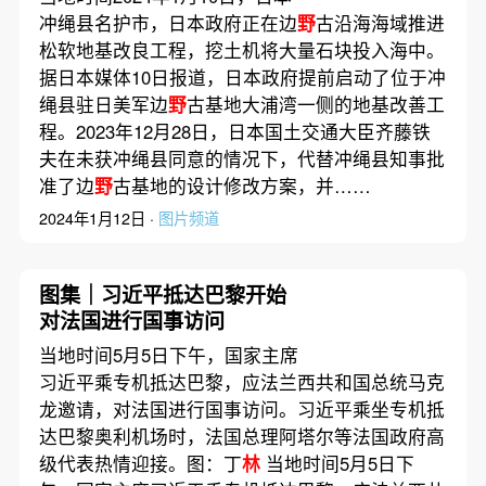
工
冲绳县名护市，日本政府正在边
野
古沿海海域推进
松软地基改良工程，挖土机将大量石块投入海中。
据日本媒体10日报道，日本政府提前启动了位于冲
绳县驻日美军边
野
古基地大浦湾一侧的地基改善工
程。2023年12月28日，日本国土交通大臣齐藤铁
夫在未获冲绳县同意的情况下，代替冲绳县知事批
准了边
野
古基地的设计修改方案，并……
2024年1月12日 ·
图片频道
图集｜习近平抵达巴黎开始
对法国进行国事访问
当地时间5月5日下午，国家主席
习近平乘专机抵达巴黎，应法兰西共和国总统马克
龙邀请，对法国进行国事访问。习近平乘坐专机抵
达巴黎奥利机场时，法国总理阿塔尔等法国政府高
级代表热情迎接。图：丁
林
当地时间5月5日下