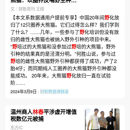
熊猫：以圈养反哺野生种群
的20年实验
文｜财新周刊 王硕
【本文系数据通用户提前专享】中国20年间
野
化放
归了12只圈养大熊猫。它们过得怎么样？我们学到
了什么？……几年，一些参与了
野
化培训但没有放
归的雌性大熊猫也被纳入野外引种的项目中来。
“
野
培过的大熊猫和没参加过
野
培的大熊猫，野外
引种的结果真的是泾渭分明。”何胜山说，参与过
野
培的雌性大熊猫野外引种都获得了成功，产了2
胎4仔；而同期纯人工圈养的大熊猫野外引种都没
能成功。 20年来，大熊猫
野
化放归一直在试验
阶……
2024年3月9日 ·
财新数据通频道
温州商人
林春
平涉虚开增值
税数亿元被捕
东方IC