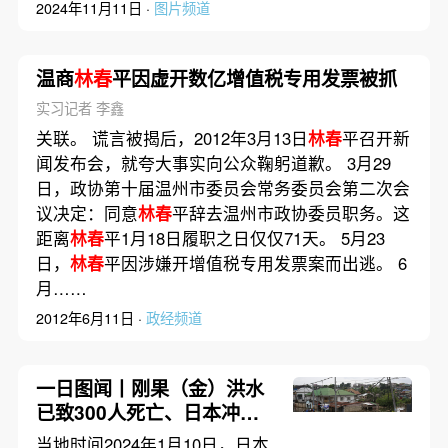
2024年11月11日 ·
图片频道
温商
林春
平因虚开数亿增值税专用发票被抓
实习记者 李鑫
关联。 谎言被揭后，2012年3月13日
林春
平召开新
闻发布会，就夸大事实向公众鞠躬道歉。 3月29
日，政协第十届温州市委员会常务委员会第二次会
议决定：同意
林春
平辞去温州市政协委员职务。这
距离
林春
平1月18日履职之日仅仅71天。 5月23
日，
林春
平因涉嫌开增值税专用发票案而出逃。 6
月……
2012年6月11日 ·
政经频道
一日图闻丨刚果（金）洪水
已致300人死亡、日本冲绳
驻日美军新基地工程提前开
当地时间2024年1月10日，日本