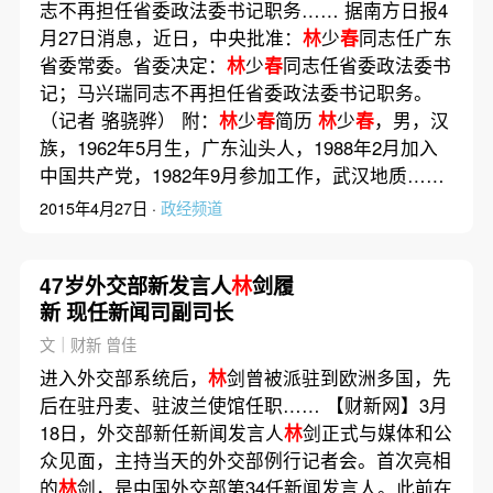
志不再担任省委政法委书记职务…… 据南方日报4
月27日消息，近日，中央批准：
林
少
春
同志任广东
省委常委。省委决定：
林
少
春
同志任省委政法委书
记；马兴瑞同志不再担任省委政法委书记职务。
（记者 骆骁骅） 附：
林
少
春
简历
林
少
春
，男，汉
族，1962年5月生，广东汕头人，1988年2月加入
中国共产党，1982年9月参加工作，武汉地质……
2015年4月27日 ·
政经频道
47岁外交部新发言人
林
剑履
新 现任新闻司副司长
文｜财新 曾佳
进入外交部系统后，
林
剑曾被派驻到欧洲多国，先
后在驻丹麦、驻波兰使馆任职…… 【财新网】3月
18日，外交部新任新闻发言人
林
剑正式与媒体和公
众见面，主持当天的外交部例行记者会。首次亮相
的
林
剑，是中国外交部第34任新闻发言人。此前在