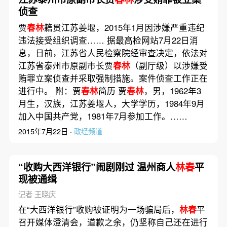
侦查
贾
春林
籍贯江苏姜堰，2015年1月因涉嫌严重违纪
违法接受组织调查…… 据最高检网站7月22日消
息，日前，江苏省人民检察院经审查决定，依法对
江苏省泰州市原副市长贾
春林
（副厅级）以涉嫌受
贿罪立案侦查并采取强制措施。案件侦查工作正在
进行中。 附：贾
春林
简历 贾
春林
，男，1962年3
月生，汉族，江苏姜堰人，大学学历，1984年9月
加入中国共产党，1981年7月参加工作。……
2015年7月22日 ·
政经频道
“收购大西洋银行”闹剧刚过 温州商人
林春
平
现被通缉
记者 王晓庆
在“大西洋银行”收购被证明为一场骗局后，
林春
平
召开媒体澄清会，道歉之余，仍坚称自己还在进行