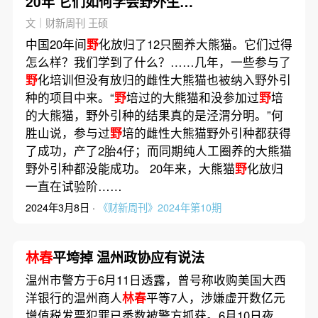
20年 它们如何学会野外生
存？
文｜财新周刊 王硕
中国20年间
野
化放归了12只圈养大熊猫。它们过得
怎么样？我们学到了什么？……几年，一些参与了
野
化培训但没有放归的雌性大熊猫也被纳入野外引
种的项目中来。“
野
培过的大熊猫和没参加过
野
培
的大熊猫，野外引种的结果真的是泾渭分明。”何
胜山说，参与过
野
培的雌性大熊猫野外引种都获得
了成功，产了2胎4仔；而同期纯人工圈养的大熊猫
野外引种都没能成功。 20年来，大熊猫
野
化放归
一直在试验阶……
2024年3月8日 ·
《财新周刊》2024年第10期
林春
平垮掉 温州政协应有说法
温州市警方于6月11日透露，曾号称收购美国大西
洋银行的温州商人
林春
平等7人，涉嫌虚开数亿元
增值税发票犯罪已悉数被警方抓获。6月10日夜