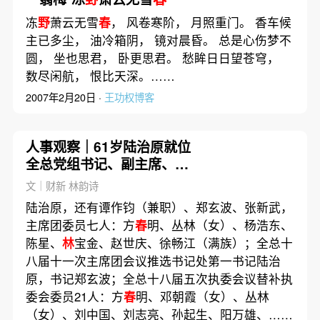
冻
野
萧云无雪
春
， 风卷寒阶， 月照重门。 香车候
主已多尘， 油冷箱阴， 镜对晨昏。 总是心伤梦不
圆， 坐也思君， 卧更思君。 愁眸日日望苍穹，
数尽闲航， 恨比天深。……
2007年2月20日 ·
王功权博客
人事观察｜61岁陆治原就位
全总党组书记、副主席、书
记处第一书记
文｜财新 林韵诗
陆治原，还有谭作钧（兼职）、郑玄波、张新武，
主席团委员七人：方
春
明、丛林（女）、杨浩东、
陈星、
林
宝金、赵世庆、徐畅江（满族）；全总十
八届十一次主席团会议推选书记处第一书记陆治
原，书记郑玄波；全总十八届五次执委会议替补执
委会委员21人：方
春
明、邓朝霞（女）、丛林
（女）、刘中国、刘志亮、孙起生、阳万雄、……