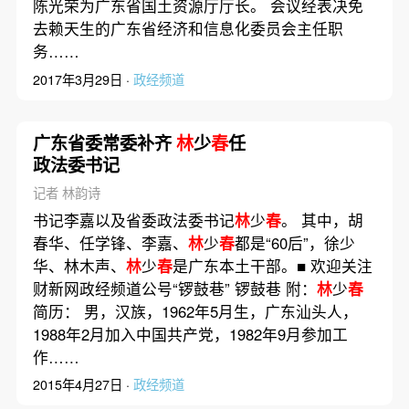
陈光荣为广东省国土资源厅厅长。 会议经表决免
去赖天生的广东省经济和信息化委员会主任职
务……
2017年3月29日 ·
政经频道
广东省委常委补齐
林
少
春
任
政法委书记
记者 林韵诗
书记李嘉以及省委政法委书记
林
少
春
。 其中，胡
春华、任学锋、李嘉、
林
少
春
都是“60后”，徐少
华、林木声、
林
少
春
是广东本土干部。■ 欢迎关注
财新网政经频道公号“锣鼓巷” 锣鼓巷 附：
林
少
春
简历： 男，汉族，1962年5月生，广东汕头人，
1988年2月加入中国共产党，1982年9月参加工
作……
2015年4月27日 ·
政经频道