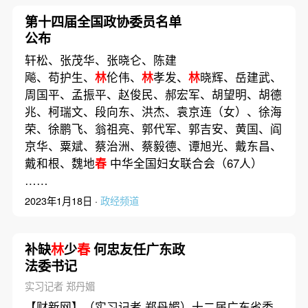
第十四届全国政协委员名单
公布
轩松、张茂华、张晓仑、陈建
飚、苟护生、
林
伦伟、
林
孝发、
林
晓辉、岳建武、
周国平、孟振平、赵俊民、郝宏军、胡望明、胡德
兆、柯瑞文、段向东、洪杰、袁京连（女）、徐海
荣、徐鹏飞、翁祖亮、郭代军、郭吉安、黄国、阎
京华、粟斌、蔡治洲、蔡毅德、谭旭光、戴东昌、
戴和根、魏地
春
中华全国妇女联合会（67人）
……
2023年1月18日 ·
政经频道
补缺
林
少
春
何忠友任广东政
法委书记
实习记者 郑丹媚
【财新网】（实习记者 郑丹媚）十二届广东省委