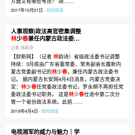
方面又有哪些考虑？ 胡……
2017年10月21日 ·
政经频道
人事观察|政法高官密集调整
林
少
春
兼任内蒙古政法委书
记
记者 林韵诗
【财新网】（记者
林
韵诗）省级政法委书记调整
持续：3月底由广东省委常委、常务副省长履新内
蒙古党委副书记的
林
少
春
，兼任内蒙古政法委书
记。 据内蒙古长安网4月4日消息，内蒙古党委决
定：
林
少
春
任党委政法委书记，罗永纲不再担任党
委政法委书记职务。 这是
林
少
春
仕途中第二次分
管一个省份政法系统。此前……
2019年4月4日 ·
政经频道
电视湘军的威力与魅力｜学