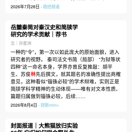
2026年7月28日 ·
政经频道
岳麓秦简对秦汉史和简牍学
研究的学术贡献｜荐书
文｜孙家洲
一种的“令”，第一次以如此庞大的原始面貌，进入
研究者的视野。 秦司法文书简（局部） “为狱等状
四种”这一命名本身，学界亦曾反复推敲：胡平
生、苏俊
林
先后撰文，就其题名的准确性提出商榷
意见，这种看似“锱铢必较”的学术辩难，实则正是
简牍学科学精神的生动体现——唯有对文本性质、
篇题归属做到锱铢必较，后续……
2026年8月4日 ·
财新mini+
封面报道｜大熊猫放归实验