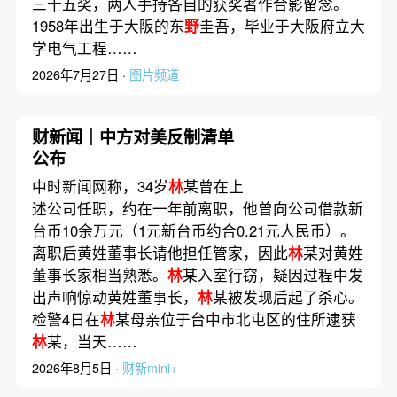
三十五奖，两人手持各自的获奖著作合影留念。
1958年出生于大阪的东
野
圭吾，毕业于大阪府立大
学电气工程……
2026年7月27日 ·
图片频道
财新闻｜中方对美反制清单
公布
中时新闻网称，34岁
林
某曾在上
述公司任职，约在一年前离职，他曾向公司借款新
台币10余万元（1元新台币约合0.21元人民币）。
离职后黄姓董事长请他担任管家，因此
林
某对黄姓
董事长家相当熟悉。
林
某入室行窃，疑因过程中发
出声响惊动黄姓董事长，
林
某被发现后起了杀心。
检警4日在
林
某母亲位于台中市北屯区的住所逮获
林
某，当天……
2026年8月5日 ·
财新mini+