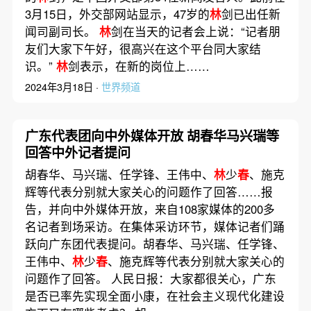
3月15日，外交部网站显示，47岁的
林
剑已出任新
闻司副司长。
林
剑在当天的记者会上说：“记者朋
友们大家下午好，很高兴在这个平台同大家结
识。”
林
剑表示，在新的岗位上……
2024年3月18日 ·
世界频道
广东代表团向中外媒体开放 胡春华马兴瑞等
回答中外记者提问
胡春华、马兴瑞、任学锋、王伟中、
林
少
春
、施克
辉等代表分别就大家关心的问题作了回答……报
告，并向中外媒体开放，来自108家媒体的200多
名记者到场采访。在集体采访环节，媒体记者们踊
跃向广东团代表提问。胡春华、马兴瑞、任学锋、
王伟中、
林
少
春
、施克辉等代表分别就大家关心的
问题作了回答。 人民日报：大家都很关心，广东
是否已率先实现全面小康，在社会主义现代化建设