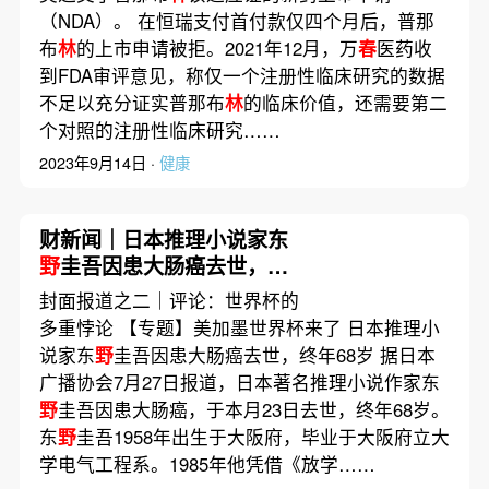
（NDA）。 在恒瑞支付首付款仅四个月后，普那
布
林
的上市申请被拒。2021年12月，万
春
医药收
到FDA审评意见，称仅一个注册性临床研究的数据
不足以充分证实普那布
林
的临床价值，还需要第二
个对照的注册性临床研究……
2023年9月14日 ·
健康
财新闻｜日本推理小说家东
野
圭吾因患大肠癌去世，终
年68岁
封面报道之二｜评论：世界杯的
多重悖论 【专题】美加墨世界杯来了 日本推理小
说家东
野
圭吾因患大肠癌去世，终年68岁 据日本
广播协会7月27日报道，日本著名推理小说作家东
野
圭吾因患大肠癌，于本月23日去世，终年68岁。
东
野
圭吾1958年出生于大阪府，毕业于大阪府立大
学电气工程系。1985年他凭借《放学……