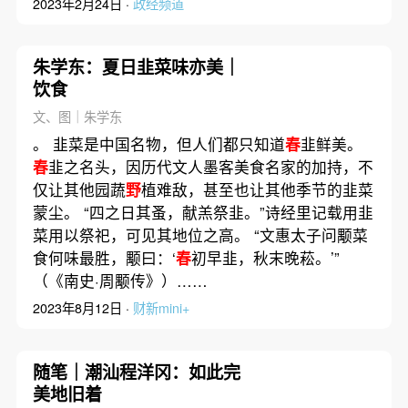
2023年2月24日 ·
政经频道
朱学东：夏日韭菜味亦美｜
饮食
文、图｜朱学东
。 韭菜是中国名物，但人们都只知道
春
韭鲜美。
春
韭之名头，因历代文人墨客美食名家的加持，不
仅让其他园蔬
野
植难敌，甚至也让其他季节的韭菜
蒙尘。 “四之日其蚤，献羔祭韭。”诗经里记载用韭
菜用以祭祀，可见其地位之高。 “文惠太子问颙菜
食何味最胜，颙曰：‘
春
初早韭，秋末晚菘。’”
（《南史·周颙传》）……
2023年8月12日 ·
财新mini+
随笔｜潮汕程洋冈：如此完
美地旧着