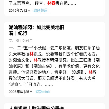
了立案审查。 经查，
林春
贵在担……
2015年7月2日 ·
政经频道
潮汕程洋冈：如此完美地旧
着｜纪行
文、图｜张冠生
一、二 “五一”小长假，去广东访友，朋友联系了汕
头大学教授
林
凯龙，说要带我们去个好看的地方。
对潮汕文化，
林
教授有精湛研究，出过三联版《潮
汕老厝》和《潮汕古俗》，有学术价值，更有文化
意趣。他说好看的地方，肯定好。 没想到，
林
教
授说话太低调，那天见闻远不止好看，有人大呼
“过瘾”。半日流连，……
2023年6月25日 ·
财新mini+
人事观察｜驻港国安公署高