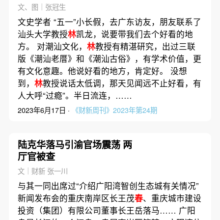
文、图｜张冠生
文史学者 “五一”小长假，去广东访友，朋友联系了
汕头大学教授
林
凯龙，说要带我们去个好看的地
方。 对潮汕文化，
林
教授有精湛研究，出过三联
版《潮汕老厝》和《潮汕古俗》，有学术价值，更
有文化意趣。他说好看的地方，肯定好。 没想
到，
林
教授说话太低调，那天见闻远不止好看，有
人大呼“过瘾”。半日流连，……
2023年6月17日 ·
《财新周刊》2023年第24期
陆克华落马引渝官场震荡 两
厅官被查
文｜财新 张一川
与其一同出席过“介绍广阳湾智创生态城有关情况”
新闻发布会的重庆南岸区长王茂
春
、重庆城市建设
投资（集团）有限公司董事长王岳落马…… 广阳