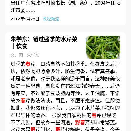
出任广东省政府副秘书长（副厅级），2004年任阳
江市委……
2012年9月28日 ·
政经频道
朱学东：错过盛季的水芹菜
｜饮食
文、图｜朱学东
过季的
春
芹，口感自然不如其盛季。但撕皮之后清
炒，依然肉肥哧嫩多汁，脆生清香，恍若其盛季，
却是老来俏。对于我这样的游子而言，这种鲜美依
然是一种恩典，自觉没有错过江南的春天……后仍
有芹菜，不过配了豆豉肥肉等炒，过于油腻，不像
故乡
春
芹做法清淡，而且，不肥不嫩多渣。但即使
如此，我仍然逢有必点，只是为了水芹菜那独特的
难以忘怀的清香。 虽然我自家栽种的
春
芹已经吃
不了几顿，但故乡一些河道，
野春
芹却非常繁茂。
水芹本是
野
芹驯化，
野
芹也能吃，但母亲说，今天