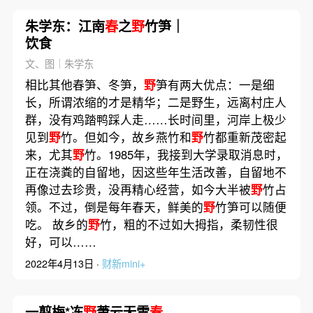
朱学东：江南
春
之
野
竹笋｜
饮食
文、图｜朱学东
相比其他春笋、冬笋，
野
笋有两大优点：一是细
长，所谓浓缩的才是精华；二是野生，远离村庄人
群，没有鸡踏鸭踩人走……长时间里，河岸上极少
见到
野
竹。但如今，故乡燕竹和
野
竹都重新茂密起
来，尤其
野
竹。1985年，我接到大学录取消息时，
正在浇粪的自留地，因这些年生活改善，自留地不
再像过去珍贵，没再精心经营，如今大半被
野
竹占
领。不过，倒是每年春天，鲜美的
野
竹笋可以随便
吃。 故乡的
野
竹，粗的不过如大拇指，柔韧性很
好，可以……
2022年4月13日 ·
财新mini+
一翦梅*冻
野
萧云无雪
春