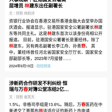
层增员
林
建东出任副署长
文｜财新 林韵诗
资银行业协会在香港交易所香港金融大会堂举办国
庆酒会。报道显示，驻港国家安全公署副署长
林
建
东等共同主礼。这是
林
建东首次以该身份亮相公开
报道。 目前，驻港国安公署署长是董经纬，除了
林
建东，另有两名副署长李江舟、孙青
野
。 其
中，董经纬曾任河北省国家安全厅厅长、国家安全
部副部长等，2023年7月接替……
2024年9月19日 ·
政经频道
涉新药合作研发不利纠纷 恒
瑞与万
春
对簿公堂冻结2亿资
产
文｜财新 崔笑天
1.5%，非格司亭组是13.6%。随后，万
春
医药在中
美递交了普那布
林
该适应证的新药上市申请