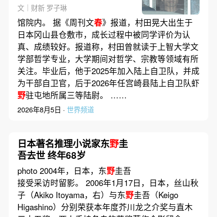
文｜财新 罗子琳
馆院内。 据《周刊文
春
》报道，村田晃大出生于
日本冈山县仓敷市，成长过程中被同学评价为认
真、成绩较好。报道称，村田曾就读于上智大学文
学部哲学专业，大学期间对哲学、宗教等领域有所
关注。毕业后，他于2025年加入陆上自卫队，并成
为干部自卫官，后于2026年任宫崎县陆上自卫队虾
野
驻屯地所属三等陆尉。 ……
2026年8月5日 ·
世界频道
日本著名推理小说家东
野
圭
吾去世 终年68岁
photo 2004年，日本，东
野
圭吾
接受采访时留影。 2006年1月17日，日本，丝山秋
子（Akiko Itoyama，右）与东
野
圭吾（Keigo
Higashino）分别荣获本年度芥川龙之介奖与直木