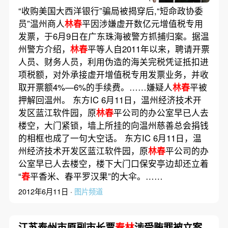
“收购美国大西洋银行”骗局被揭穿后,“短命政协委
员”温州商人
林春
平因涉嫌虚开数亿元增值税专用
发票，于6月9日在广东珠海被警方抓捕归案。据温
州警方介绍，
林春
平等人自2011年以来，聘请开票
人员、财务人员，利用伪造的海关完税凭证抵扣进
项税额，对外承接虚开增值税专用发票业务，并收
取开票额4%—6%的手续费。……嫌疑人
林春
平被
押解回温州。 东方IC 6月11日，温州经济技术开
发区蓝江软件园，原
林春
平公司的办公室早已人去
楼空，大门紧锁，墙上所挂的向温州慈善总会捐钱
的相框也成了一句大空话。 东方IC 6月11日，温
州经济技术开发区蓝江软件园，原
林春
平公司的办
公室早已人去楼空，楼下大门口保安亭边却还立着
“
春
平香米、春平罗汉果”的大伞。……
2012年6月11日 ·
图片频道
江苏泰州市原副市长贾
春林
涉受贿罪被立案