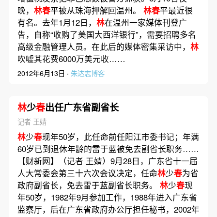
晚，
林春
平被从珠海押解回温州。
林春
平最近很
有名。去年1月12日，
林
在温州一家媒体刊登广
告，自称“收购了美国大西洋银行”，需要招聘多名
高级金融管理人员。在此后的媒体密集采访中，
林
吹嘘其花费6000万美元收……
2012年6月13日 ·
朱达志博客
林
少
春
出任广东省副省长
记者 王婧
林
少
春
现年50岁，此任命前任阳江市委书记；年满
60岁已到退休年龄的雷于蓝被免去副省长职务……
【财新网】（记者 王婧）9月28日，广东省十一届
人大常委会第三十六次会议决定，任命
林
少
春
为省
政府副省长，免去雷于蓝副省长职务。
林
少
春
现
年50岁，1982年9月参加工作，1988年进入广东省
监察厅，后在广东省政府办公厅担任秘书，2002年