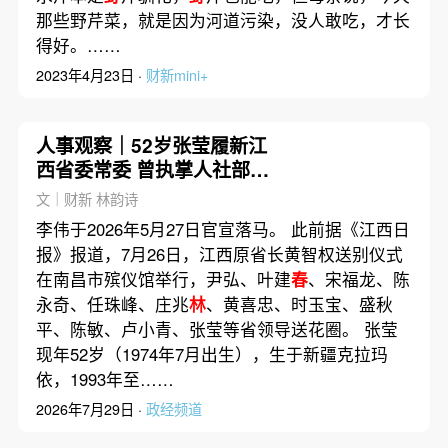
那些野芹菜，就是因为河道污染，没人敢吃，才长
得好。……
2023年4月23日 ·
财新mini+
人事观察｜52岁张莹履新江
西省委常委 曾执掌人社部就
业司
文｜财新 林韵诗
李伟于2026年5月27日官宣落马。 此前据《江西日
报》报道，7月26日，江西原省长黄智权送别仪式
在南昌市殡仪馆举行，尹弘、叶建
春
、宋福龙、陈
永奇、任珠峰、庄兆
林
、黄喜忠、时玉宝、盛秋
平、陈敏、卢小青、张莹等省领导送花圈。 张莹
现年52岁（1974年7月出生），生于新疆克拉玛
依，1993年至……
2026年7月29日 ·
政经频道