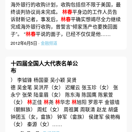
海外银行的收购计划，收购包括但不限于美国，最
终谈判协议尚未完成。
林春
平身边的工作人员告
诉财新记者，事发后，
林春
平确实想竭尽全力继续
完成海外银行收购，曾誓言“倾家荡产也要挽回面
子”。 “
林春
平说的面子，已经不仅仅是他……
2012年6月5日 ·
金融频道
十四届全国人大代表名单公
布
） 李钺锋 杨国豪 吴小颖 吴贤
德 吴金笔 吴洪芹（女） 迟耀云 张玉珍（女） 张
永宁 张荣 陆銮眉（女） 陈东海 陈国鹰 陈紫萱
（女）
林
正佳
林
尧
林
华忠
林
旭阳 罗恩平 金银墙
（朝鲜族） 周虹（女） 周祖翼 周联清 赵龙 胡盛
钟团玉（女，畲族） 钟军（畲族） 侯建军 侯艳梅
（女） 秦源（女）……