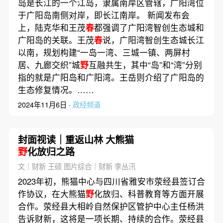
岛是长江的一个江岛，隶属南岸区管辖，广阳湾位
于广阳岛南侧对岸，即长江南岸。 新闻发布会
上，陆克华和王茂
春
都强调了广阳湾智创生态城和
广阳岛的关联。王茂
春
说，广阳湾智创生态城长江
以南，规划构建“一岛一湾、三城一镇、两屏村
居、九廊交织”城
野
互融共生，其中“岛”和“湾”分别
指的就是广阳岛和广阳湾。王岳则介绍了广阳岛的
生态修复情况。……
2024年11月6日 ·
政经频道
封面视读｜重返山林 大熊猫
野
化放归之路
文｜财新 王硕 图片综合｜财新 李丛汛
2023年初，熊猫中心与四川省雅安市荥经县签订合
作协议，在大熊猫
野
化放归、科普教育等方面开展
合作。荥经县大相岭自然保护区管护中心主任杨洪
告诉财新，这将是一项长期、持续的合作。荥经县