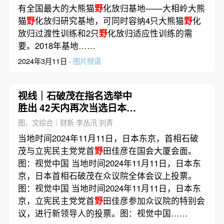
有全国最大的大熊猫
野
化放归基地——大相岭大熊
猫
野
化放归研究基地，可同时容纳4只大熊猫
野
化
放归过渡性训练和2只
野
化放归适应性训练的需
要。2018年基地……
2024年3月11日 ·
图片频道
视线｜石破茂在指名选举中
胜出 42天内再次当选日本首
相
图、文综合｜财新 李丛汛 刘青
当地时间2024年11月11日，日本东京，首相石破
茂与立宪民主党党首
野
田佳彦在国会大厦会面。
图：视觉中国 当地时间2024年11月11日，日本东
京，日本首相石破茂在众议院全体会议上投票。
图：视觉中国 当地时间2024年11月11日，日本东
京，立宪民主党党首
野
田佳彦参加众议院的特别会
议，进行新领导人的投票。图：视觉中国……