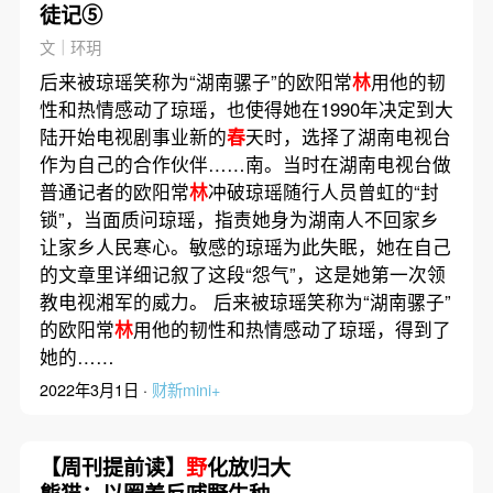
徒记⑤
文｜环玥
后来被琼瑶笑称为“湖南骡子”的欧阳常
林
用他的韧
性和热情感动了琼瑶，也使得她在1990年决定到大
陆开始电视剧事业新的
春
天时，选择了湖南电视台
作为自己的合作伙伴……南。当时在湖南电视台做
普通记者的欧阳常
林
冲破琼瑶随行人员曾虹的“封
锁”，当面质问琼瑶，指责她身为湖南人不回家乡
让家乡人民寒心。敏感的琼瑶为此失眠，她在自己
的文章里详细记叙了这段“怨气”，这是她第一次领
教电视湘军的威力。 后来被琼瑶笑称为“湖南骡子”
的欧阳常
林
用他的韧性和热情感动了琼瑶，得到了
她的……
2022年3月1日 ·
财新mini+
【周刊提前读】
野
化放归大