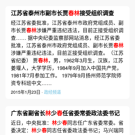
江苏省泰州市副市长贾
春林
接受组织调查
经江苏省委批准，江苏省泰州市政府党组成员、副
市长贾
春林
涉嫌严重违纪违法，目前正接受组织调
查…… 据中央纪委监察部网站消息，经江苏省委
批准，江苏省泰州市政府党组成员、副市长贾
春林
涉嫌严重违纪违法，目前正接受组织调查。（江苏
省纪委） 贾
春林
，男，1962年3月生，汉族，江苏
姜堰人，大学学历，1984年9月加入中国共产党，
1981年7月参加工作。 1979年9月扬州师范学院师
资专科班中文……
2015年1月23日 ·
政经频道
广东省副省长
林
少
春
任省委常委政法委书记
近日，中央批准：
林
少
春
同志任广东省委常委。省
委决定：
林
少
春
同志任省委政法委书记；马兴瑞同