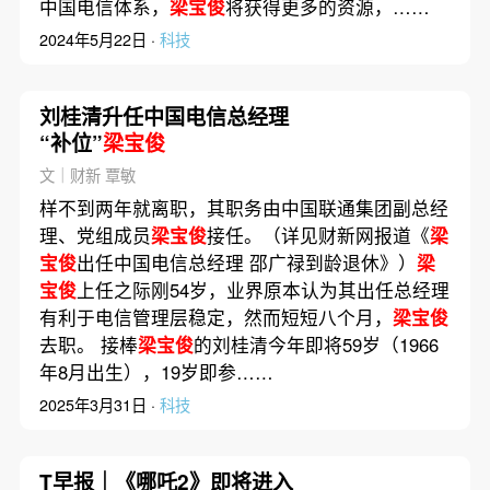
中国电信体系，
梁宝俊
将获得更多的资源，……
2024年5月22日 ·
科技
刘桂清升任中国电信总经理
“补位”
梁宝俊
文｜财新 覃敏
样不到两年就离职，其职务由中国联通集团副总经
理、党组成员
梁宝俊
接任。（详见财新网报道《
梁
宝俊
出任中国电信总经理 邵广禄到龄退休》）
梁
宝俊
上任之际刚54岁，业界原本认为其出任总经理
有利于电信管理层稳定，然而短短八个月，
梁宝俊
去职。 接棒
梁宝俊
的刘桂清今年即将59岁（1966
年8月出生），19岁即参……
2025年3月31日 ·
科技
T早报｜《哪吒2》即将进入