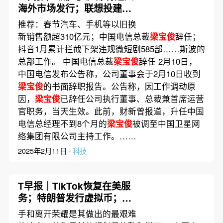
海外市场发行；联想投建首
个中东工厂；诺基亚任命新
推荐：春节汽车、手机等以旧换
CEO
新销售额超310亿元；中国电信总裁
梁宝俊
辞任；
抖音1月累计拦截下架违规微短剧585部……斯波的
总部工作。 中国电信总裁
梁宝俊
辞任 2月10日，
中国电信发布公告称，公司董事会于2月10日收到
梁宝俊
的书面辞职报告。公告称，因工作调动原
因，
梁宝俊
已辞任公司执行董事、总裁兼首席运营
官职务，当天生效。此前，财新曾报道，升任中国
电信总经理不到8个月的
梁宝俊
被调至中国卫星网
络集团有限公司主持工作。……
2025年2月11日 ·
科技
T早报｜TikTok恢复在美服
务；特朗普发行虚拟币；
《原神》在美被罚2000万美
手和离开荣耀是其做出的最艰难
元