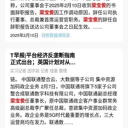
称，公司董事会于2025年2月10日收到
梁宝俊
的书
面辞职报告，
梁宝俊
因工作调动原因，辞任公司执
行董事、总裁兼首席运营官职务。
梁宝俊
的辞任自
辞职报告送达公司董事会之日起生效。……
2025年2月10日 ·
财新数据通频道
T早报|平台经济反垄断指南
正式出台；英国计划对从疫
情中获利的科技公司征税；
实习记者 田宇辰 记者 钱童 整理
抖音诉腾讯涉嫌垄断立案
链。 中国联通整合云、大数据等子公司 集中资源
加码政企业务 2月7日，中国联通将旗下5家子公司
整合成联通数字科技有限公司，中国联通副总经理
梁宝俊
任董事长，原中国联通政企客户事业群常务
高级副总裁李广聚任总裁，意欲集中资源加码政企
业务。政企业务是5G时代最重要的增长点，三大
运营商均在发力。联通数……