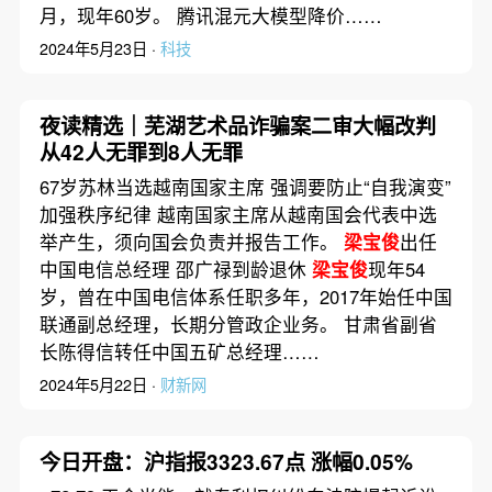
月，现年60岁。 腾讯混元大模型降价……
2024年5月23日 ·
科技
夜读精选｜芜湖艺术品诈骗案二审大幅改判
从42人无罪到8人无罪
67岁苏林当选越南国家主席 强调要防止“自我演变”
加强秩序纪律 越南国家主席从越南国会代表中选
举产生，须向国会负责并报告工作。
梁宝俊
出任
中国电信总经理 邵广禄到龄退休
梁宝俊
现年54
岁，曾在中国电信体系任职多年，2017年始任中国
联通副总经理，长期分管政企业务。 甘肃省副省
长陈得信转任中国五矿总经理……
2024年5月22日 ·
财新网
今日开盘：沪指报3323.67点 涨幅0.05%