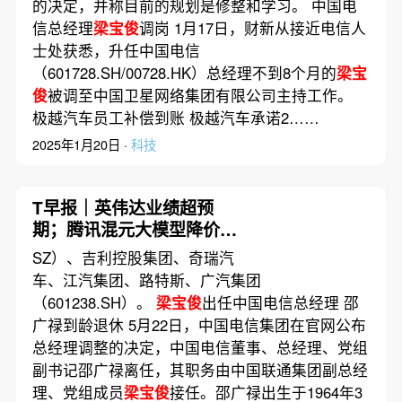
的决定，并称目前的规划是修整和学习。 中国电
信总经理
梁宝俊
调岗 1月17日，财新从接近电信人
士处获悉，升任中国电信
（601728.SH/00728.HK）总经理不到8个月的
梁宝
俊
被调至中国卫星网络集团有限公司主持工作。
极越汽车员工补偿到账 极越汽车承诺2……
2025年1月20日 ·
科技
T早报｜英伟达业绩超预
期；腾讯混元大模型降价；
美国公布对华新一轮关税细
SZ）、吉利控股集团、奇瑞汽
则
车、江汽集团、路特斯、广汽集团
（601238.SH）。
梁宝俊
出任中国电信总经理 邵
广禄到龄退休 5月22日，中国电信集团在官网公布
总经理调整的决定，中国电信董事、总经理、党组
副书记邵广禄离任，其职务由中国联通集团副总经
理、党组成员
梁宝俊
接任。邵广禄出生于1964年3