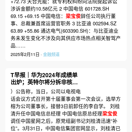
+72.73 天合光能：就专利权纠纷向法院提起诉讼
涉诉金额约10.58亿元 2 中国电信 601728.SH
69.15 +69.15 中国电信：
梁宝俊
辞任公司执行董
事、总裁兼首席运营官职务 3 比亚迪 002594.SZ
63.89 +55.86 通达电气(603390.SH)：与比亚迪业
务未发生变化不涉及向其供应市场热点相关智驾产
品……
2025年2月11日 ·
金融频道
T早报｜华为2024年成绩单
出炉；英特尔将分拆非核心
部门；法国罚款苹果1.5亿欧
）公告称，当日，公司以电视电
元
话会议方式召开第十届董事会第一次会议，选举方
榕为公司董事长，接替3日前卸任的李自学。 刘桂
清升任中国电信总经理 中国电信原总经理
梁宝俊
调任中国星网之后，原党组副书记刘桂清迅速“补
位”。3月31日，中国电信集团官网显示，刘桂清已