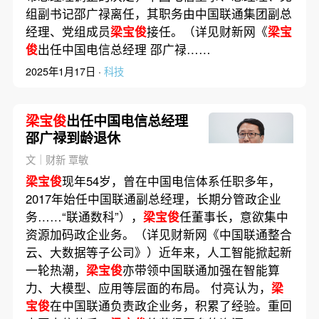
组副书记邵广禄离任，其职务由中国联通集团副总
经理、党组成员
梁宝俊
接任。（详见财新网《
梁宝
俊
出任中国电信总经理 邵广禄……
2025年1月17日 ·
科技
梁宝俊
出任中国电信总经理
邵广禄到龄退休
文｜财新 覃敏
梁宝俊
现年54岁，曾在中国电信体系任职多年，
2017年始任中国联通副总经理，长期分管政企业
务……“联通数科”），
梁宝俊
任董事长，意欲集中
资源加码政企业务。（详见财新网《中国联通整合
云、大数据等子公司》）近年来，人工智能掀起新
一轮热潮，
梁宝俊
亦带领中国联通加强在智能算
力、大模型、应用等层面的布局。 付亮认为，
梁
宝俊
在中国联通负责政企业务，积累了经验。重回