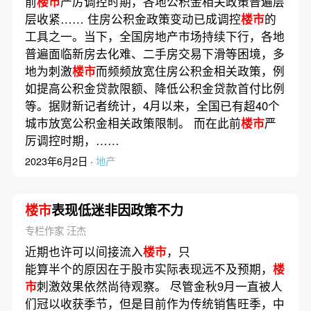
前
楼市
严厉调控时期，各地公积金相关政策普遍层
层收紧…… 住房公积金政策变动已成调控
楼市
的
工具之一。当下，全国房地产市场持续下行，各地
普遍面临新房去化难、二手房交易下滑等困境，多
地为刺激
楼市
而频频放宽住房公积金相关政策，例
如提高公积金贷款限额、降低公积金贷款首付比例
等。据财新记者统计，4月以来，全国已有超40个
城市放宽公积金相关政策限制。 而在此前
楼市
严
厉调控时期，……
2023年6月2日 ·
地产
楼市
表现低迷非因政策不力
专栏作家 汪杰
近期也许可以间接流入
楼市
，只
能算半个的原因在于股市实际表现远不及预期，
楼
市
刺激效果依然尚待观察。 尽管金秋9月一直被人
们冠以收获季节，但是目前作为传统销售旺季，中