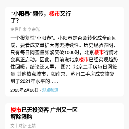
“小阳春”频传，
楼市
又行
了？
专栏作家 李宗光
一个报复性“小阳春”。小阳春是否会转化成全面回
暖，要看成交量扩大有无持续性。历史经验表明，
只有每日网签量频繁突破1000时，北京
楼市
行情才
会真正启动。因此，目前说北京
楼市
已经实现趋势
性回暖，结论还太早。 图7：北京二手房每日网签
量 其他热点城市，如南京、苏州二手房成交恢复
到了2021年水平的……
2023年2月28日 ·
观点频道
楼市
已无投资客 广州又一区
解除限购
文｜财新 王婧