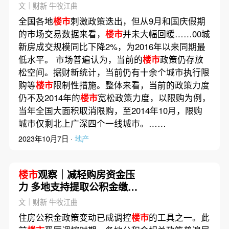
文｜财新 牛牧江曲
全国各地
楼市
刺激政策迭出，但从9月和国庆假期
的市场交易数据来看，
楼市
并未大幅回暖……00城
新房成交规模同比下降2%，为2016年以来同期最
低水平。 市场普遍认为，当前的
楼市
政策仍存放
松空间。据财新统计，当前仍有十余个城市执行限
购等
楼市
限制性措施。整体来看，当前的政策力度
仍不及2014年的
楼市
宽松政策力度，以限购为例，
当年全国大面积取消限购，至2014年10月，限购
城市仅剩北上广深四个一线城市。……
2023年10月7日 ·
地产
楼市
观察｜减轻购房资金压
力 多地支持提取公积金缴纳
首付
文｜财新 牛牧江曲
住房公积金政策变动已成调控
楼市
的工具之一。此