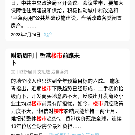
日，中共中央政治局召开会议。会议重申，要加大
保障性住房建设和供给，积极推动城中村改造和
“平急两用”公共基础设施建设，盘活改造各类闲置
房产。……
2023年7月24日 ·
地产
财新周刊｜香港
楼市
前路未
卜
文｜财新周刊 文思敏 发自香港
的地价收入也只达到全年预算目标的六成。 施永
青指出，近期
楼市
下跌趋势已经形成，二手楼价拾
级而下，开发商买地意愿不大，反映出开发商及小
业主均对
楼市
前景有所担忧。如今，
楼市
调控政策
力度不大，“相信对
楼市
影响只能维持一两个月，
难扭转整体
楼市
趋势”。 香港房价冠绝全球，连续
13年位居全球房价最难负担……