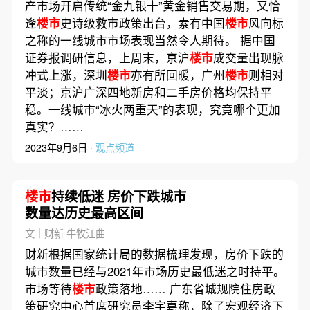
产市场开启传统“金九银十”黄金销售交易期，又恰
逢
楼市
史诗级救市政策出台，素有中国
楼市
风向标
之称的一线城市市场表现当然令人期待。 据中国
证券报调研信息，上周末，京沪
楼市
成交量出现脉
冲式上涨，深圳
楼市
亦有所回暖，广州
楼市
则相对
平淡；京沪广深四地新房和二手房价格均保持平
稳。一线城市“冰火两重天”的表现，究竟哪个更加
真实？……
2023年9月6日 ·
观点频道
楼市
持续低迷 房价下跌城市
数量达历史最高区间
文｜财新 牛牧江曲
财新根据国家统计局的数据梳理发现，房价下跌的
城市数量已经与2021年市场历史最低迷之时持平。
市场等待
楼市
政策落地…… 广东省城规院住房政
策研究中心首席研究员李宇嘉称，除了宏观经济下