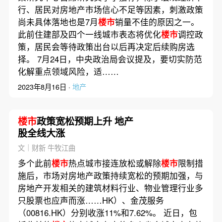
行、居民对房地产市场信心不足等因素，刺激政策
尚未具体落地也是7月
楼市
销量不佳的原因之一。
此前住建部及四个一线城市表态将优化
楼市
调控政
策，居民会等待政策出台以后再决定后续购房选
择。 7月24日，中央政治局会议提及，要切实防范
化解重点领域风险，适……
2023年8月16日 ·
地产
楼市
政策宽松预期上升 地产
股全线大涨
文｜财新 牛牧江曲
多个此前
楼市
热点城市接连放松或解除
楼市
限制措
施后，市场对房地产政策持续宽松的预期加强，与
房地产开发相关的建筑材料行业、物业管理行业多
只股票也应声而涨……HK）、金茂服务
（00816.HK）分别收涨11%和7.62%。 近日，包