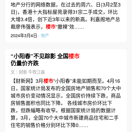
地产分行的网络数据，在过去的周六、日(3月2至3
日)，香港十大指标屋苑录得31宗二手成交，环比
大增3.4倍，创下近3年以来的新高。利嘉阁地产总
裁廖伟强表示，
楼市
“撤辣”效……
2024年3月4日 ·
地产
“小阳春”不见踪影 全国
楼市
仍量价齐跌
文｜财新 牛牧江曲
【财新网】3月
楼市
“小阳春”未能如期而至。4月16
日，国家统计局发布的全国房地产销售和70个大中
城市房价变动情况显示，全国房价持续下跌，商品
房销售面积也同比下降。 各线城市房价环比下
跌，但跌幅略有收窄。根据国家统计局的数据计
算，3月，全国70个大中城市新建商品住宅和二手
住宅的销售价格分别环比下降0……