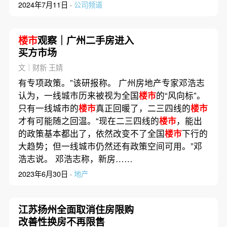
2024年7月11日 ·
公司频道
楼市
观察｜广州二手房进入
买方市场
文｜财新 王婧
有专项政策。”该研报称。 广州房地产专家邓浩志
认为，一线城市历来被视为全国
楼市
的“风向标”。
只有一线城市的
楼市
真正回暖了，二三四线的
楼市
才有可能随之回温。“现在二三四线的
楼市
，能出
的政策基本都出了，依然改变不了全国
楼市
下行的
大趋势；但一线城市仍然还有政策空间可用。”邓
浩志说。 邓浩志称，新房……
2023年6月30日 ·
地产
江苏扬州全面取消住房限购
改善性换房不再限售