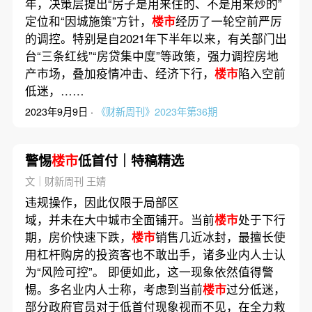
年，决策层提出“房子是用来住的、不是用来炒的”
定位和“因城施策”方针，
楼市
经历了一轮空前严厉
的调控。特别是自2021年下半年以来，有关部门出
台“三条红线”“房贷集中度”等政策，强力调控房地
产市场，叠加疫情冲击、经济下行，
楼市
陷入空前
低迷，……
2023年9月9日 ·
《财新周刊》2023年第36期
警惕
楼市
低首付｜特稿精选
文｜财新周刊 王婧
违规操作，因此仅限于局部区
域，并未在大中城市全面铺开。当前
楼市
处于下行
期，房价快速下跌，
楼市
销售几近冰封，最擅长使
用杠杆购房的投资客也不敢出手，诸多业内人士认
为“风险可控”。 即便如此，这一现象依然值得警
惕。多名业内人士称，考虑到当前
楼市
过分低迷，
部分政府官员对于低首付现象视而不见，在全力救