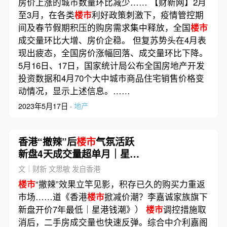
房价上涨的城市数量环比减少…… 【财新网】2月
至3月，在各类
楼市
利好政策刺激下，疫情管控期
间及春节假期积压的购房需求集中释放，全国
楼市
成交量环比大增、房价企稳。 但复苏势头在4月表
现出疲态，全国房价涨幅回落、成交量环比下降。
5月16日、17日，国家统计局公布全国房地产开发
投资数据和4月70个大中城市商品住宅销售价格变
动情况，显示上述信息。……
2023年5月17日 ·
地产
香港“撤辣”后
楼市
气氛活跃
新盘4天成交量超单月｜星港
钱潮
文｜财新 文思敏 发自香港
楼市
“撤辣”效果立竿见影，积存已久的购买力重返
市场……道《香港
楼市
掀减价潮？李嘉诚家族旗下
新盘开价7年最低｜星港钱潮》）
楼市
调控措施取
消后，二手房成交量也快速反弹。综合中介利嘉阁