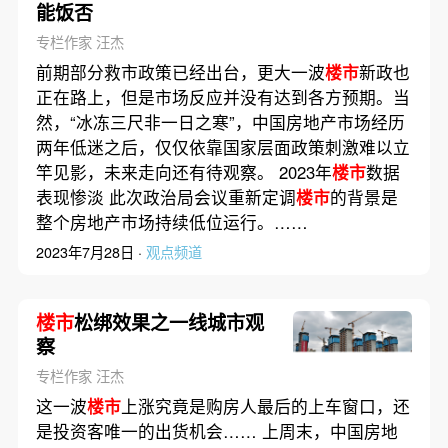
能饭否
专栏作家 汪杰
前期部分救市政策已经出台，更大一波
楼市
新政也
正在路上，但是市场反应并没有达到各方预期。当
然，“冰冻三尺非一日之寒”，中国房地产市场经历
两年低迷之后，仅仅依靠国家层面政策刺激难以立
竿见影，未来走向还有待观察。 2023年
楼市
数据
表现惨淡 此次政治局会议重新定调
楼市
的背景是
整个房地产市场持续低位运行。……
2023年7月28日 ·
观点频道
楼市
松绑效果之一线城市观
察
专栏作家 汪杰
这一波
楼市
上涨究竟是购房人最后的上车窗口，还
是投资客唯一的出货机会…… 上周末，中国房地