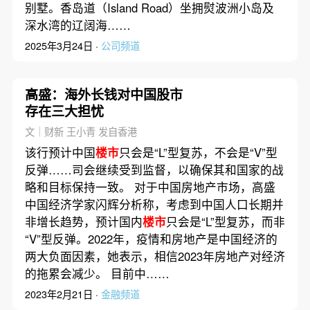
别墅。香岛道（Island Road）坐拥熨波洲小岛及
深水湾的辽阔海……
2025年3月24日 ·
公司频道
高盛：海外长钱对中国股市
存在三大担忧
文｜财新 王小青 发自香港
该行预计中国
楼市
只会是“L”型复苏，不会是“V”型
反弹……司会继续受到监督，以确保其和国家的战
略和目标保持一致。 对于中国房地产市场，高盛
中国经济学家闪辉分析称，考虑到中国人口长期并
非增长趋势，预计国内
楼市
只会是“L”型复苏，而非
“V”型反弹。2022年，疫情和房地产是中国经济的
两大负面因素，她表示，相信2023年房地产对经济
的拖累会减少。 目前中……
2023年2月21日 ·
金融频道