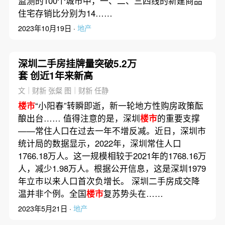
监测的100个城市中，一、二、三四线的新建商品
住宅存销比分别为14……
2023年10月19日 ·
地产
深圳二手房挂牌量突破5.2万
套 创近1年来新高
文｜财新 张粲 图｜财新 任静
楼市
“小阳春”转瞬即逝，新一轮地方性购房政策酝
酿出台…… 值得注意的是，深圳
楼市
的重要支撑
——常住人口在过去一年不增反减。近日，深圳市
统计局的数据显示，2022年，深圳常住人口
1766.18万人。这一规模相较于2021年的1768.16万
人，减少1.98万人。根据公开信息，这是深圳1979
年立市以来人口首次负增长。 深圳二手房成交降
温并非个例。全国
楼市
复苏势头在……
2023年5月21日 ·
地产