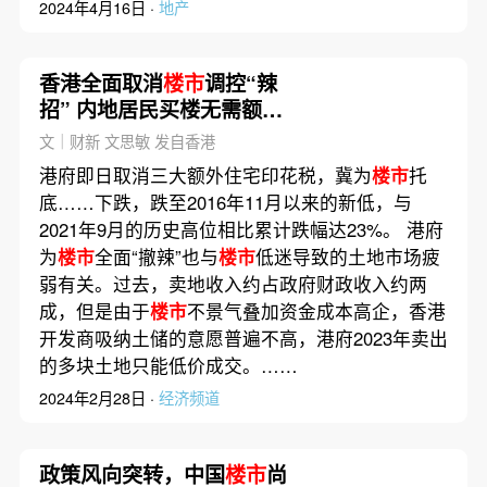
2024年4月16日 ·
地产
香港全面取消
楼市
调控“辣
招” 内地居民买楼无需额外
缴税
文｜财新 文思敏 发自香港
港府即日取消三大额外住宅印花税，冀为
楼市
托
底……下跌，跌至2016年11月以来的新低，与
2021年9月的历史高位相比累计跌幅达23%。 港府
为
楼市
全面“撤辣”也与
楼市
低迷导致的土地市场疲
弱有关。过去，卖地收入约占政府财政收入约两
成，但是由于
楼市
不景气叠加资金成本高企，香港
开发商吸纳土储的意愿普遍不高，港府2023年卖出
的多块土地只能低价成交。……
2024年2月28日 ·
经济频道
政策风向突转，中国
楼市
尚