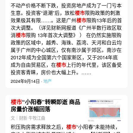
不动产价格不断下跌，投资房地产成为了一门亏本
生意。投资客“退潮”后，放松
楼市
限购政策的刺激
效果极其有限……。这是广州
楼市
限购13年后的首
次大调整。（详见财新网报道《广州半数行政区取
消
楼市
限购 13年首次大调整》 ） 在仍然实施限购
政策的区域中，越秀、海珠、荔湾、天河和白云均
属于广州的中心城区，仅有南沙属于郊区。南沙在
2012年成为全国第六个国家新区，又于2014年底
成为自由贸易区，在
楼市
上行的年代里，该区备受
投资客青睐，房价也大幅上升。……
2024年9月14日 ·
地产
楼市
“小阳春”转瞬即逝 商品
房量价涨幅回落
文｜财新 牛牧江曲
积压购房需求释放之后，
楼市
“小阳春”未能持续，