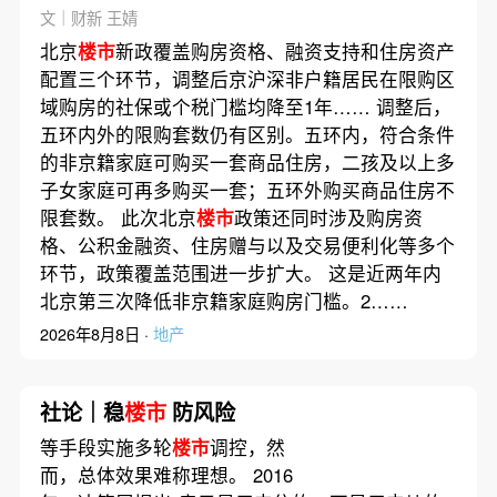
340万元
文｜财新 王婧
北京
楼市
新政覆盖购房资格、融资支持和住房资产
配置三个环节，调整后京沪深非户籍居民在限购区
域购房的社保或个税门槛均降至1年…… 调整后，
五环内外的限购套数仍有区别。五环内，符合条件
的非京籍家庭可购买一套商品住房，二孩及以上多
子女家庭可再多购买一套；五环外购买商品住房不
限套数。 此次北京
楼市
政策还同时涉及购房资
格、公积金融资、住房赠与以及交易便利化等多个
环节，政策覆盖范围进一步扩大。 这是近两年内
北京第三次降低非京籍家庭购房门槛。2……
2026年8月8日 ·
地产
社论｜稳
楼市
防风险
等手段实施多轮
楼市
调控，然
而，总体效果难称理想。 2016