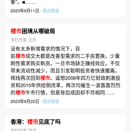
擎”。■……
2023年9月11日 ·
观点频道
楼市
困境从哪破局
专栏作家 汪杰
没有太多新增需求的情况下，目
前
楼市
成交大都是改善型需求的二手房置换，少量
刚性需求购买新房。一旦市场缺乏赚线效应，不仅
带来流动性减少，而且引发聪明投资者快速撤离。
视线再次回到
楼市
。遥想2008年四万亿财政刺激投
资和2015年供给侧改革，两次均催生一波轰轰烈烈
的
楼市
牛市行情，但是背后成因却不尽相同……
2023年9月22日 ·
观点频道
香港：
楼市
见底了吗
专栏作家 周浩