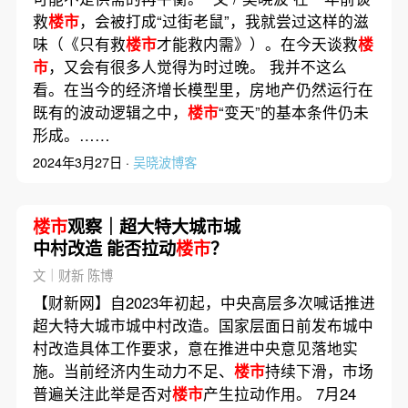
救
楼市
，会被打成“过街老鼠”，我就尝过这样的滋
味（《只有救
楼市
才能救内需》）。在今天谈救
楼
市
，又会有很多人觉得为时过晚。 我并不这么
看。在当今的经济增长模型里，房地产仍然运行在
既有的波动逻辑之中，
楼市
“变天”的基本条件仍未
形成。……
2024年3月27日 ·
吴晓波博客
楼市
观察｜超大特大城市城
中村改造 能否拉动
楼市
？
文｜财新 陈博
【财新网】自2023年初起，中央高层多次喊话推进
超大特大城市城中村改造。国家层面日前发布城中
村改造具体工作要求，意在推进中央意见落地实
施。当前经济内生动力不足、
楼市
持续下滑，市场
普遍关注此举是否对
楼市
产生拉动作用。 7月24