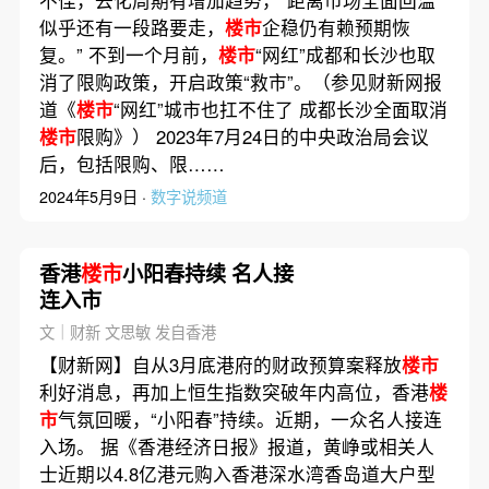
似乎还有一段路要走，
楼市
企稳仍有赖预期恢
复。” 不到一个月前，
楼市
“网红”成都和长沙也取
消了限购政策，开启政策“救市”。（参见财新网报
道《
楼市
“网红”城市也扛不住了 成都长沙全面取消
楼市
限购》） 2023年7月24日的中央政治局会议
后，包括限购、限……
2024年5月9日 ·
数字说频道
香港
楼市
小阳春持续 名人接
连入市
文｜财新 文思敏 发自香港
【财新网】自从3月底港府的财政预算案释放
楼市
利好消息，再加上恒生指数突破年内高位，香港
楼
市
气氛回暖，“小阳春”持续。近期，一众名人接连
入场。 据《香港经济日报》报道，黄峥或相关人
士近期以4.8亿港元购入香港深水湾香岛道大户型