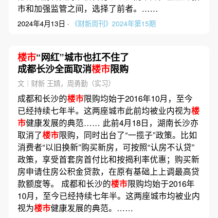
市和加强监管之间，选择了前者。……
2024年4月13日 ·
《财新周刊》2024年第15期
楼市
“网红”城市也扛不住了
成都长沙全面取消
楼市
限购
文｜财新 王婧，周勇勤（实习）
成都和长沙的
楼市
限购均始于2016年10月，至今
已经持续七年半。这两座城市此前均被业内视为
楼
市
健康发展的典范…… 此前4月18日，湖南长沙亦
取消了
楼市
限购，同时出台了“一揽子”政策。比如
消费者“以旧换新”购买新房，可按照“认房不认贷”
政策，享受首套房首付比和按揭利率优惠；购买新
房申请住房公积金贷款，在原有基础上上调最高贷
款额度等。 成都和长沙的
楼市
限购均始于2016年
10月，至今已经持续七年半。这两座城市均被业内
视为
楼市
健康发展的典范。……