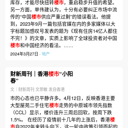
库存，才能尽快扭转
楼市
，重启稳步升值的希望。
另一方面，单伟建认为，十分有必要纠正市场中流
传的“中国
楼市
供应严重过剩”的错误看法。他提
到，2023年9月一篇包括官媒在内的多家媒体以大
字标题加感叹号发表的题为《现有住房14亿人都住
不完！》的文章，实质上影响了全球投资者对中国
楼市
和中国经济的看法。……
2024年3月27日 ·
地产
财新周刊｜香港
楼市
“小阳
春”
文｜财新周刊 文思敏 发自香港
市的心态也已平静许多。4月12日，反映香港主要
大型屋苑二手住宅
楼市
走势的中原城市领先指数
（CCL）显示，楼价连升三周后回软，按周下跌
1.5%。 在经历了疫情前十几年的上涨后，香港
楼
市
自2022年来转头向下，这一轮由政策引领而起的