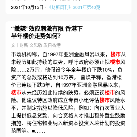
2021年10月15日 ·
《财新周刊》2021年第40期
“撤辣”效应刺激有限 香港下
半年楼价走势如何？
文｜财新 文思敏 发自香港
市场机构称，自1997年亚洲金融风暴以来，
楼市
从
未经历如此持续的跌势，呼吁政府必须正视
楼市
风
险……2万宗，他假设今年全年楼价下跌10%，负
资产的总数或将达到10万宗。 曾焕平称，香港楼
价已连续下跌3年，自1997年亚洲金融风暴以来，
楼市
从未经历如此持续的跌势，必须正视
楼市
的风
险。他建议特区政府成立专责小组评估
楼市
风险水
平，并制定措施以降低风险，例如：向首次置业人
士提供低息贷款、向合资格人才推出额外置业鼓励
措施、将住宅物业纳入新资本投资入境计划的投资
范围等。■……