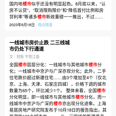
国内地
楼市
似乎还没有明显起色。8月底以来，“认
房不认贷”、“取消限购限价”和“降低首付比例和房
贷利率”等诸多
楼市
新政重磅一一推出，不过……
2023年9月18日 ·
观点频道
一线城市房价止跌 二三线城
市仍处下行通道
文｜财新 牛牧江曲
全国
楼市
层层分化：一线城市与其他城市
楼市
分
化；一线城市中京沪与广深亦现分化；此外，二手
住宅跌价超过新建住宅……由3个增加至4个（仅北
京、上海、天津、石家庄四城），价格下调的城市
数量为65个，环比减少1个。 整体来看，全国
楼市
分化明显，即一线城市与其他城市
楼市
分化，而一
线城市中京沪与广深的
楼市
亦出现分化迹象。上海
易居房地产研究院发布于10月18日的报告指出，其