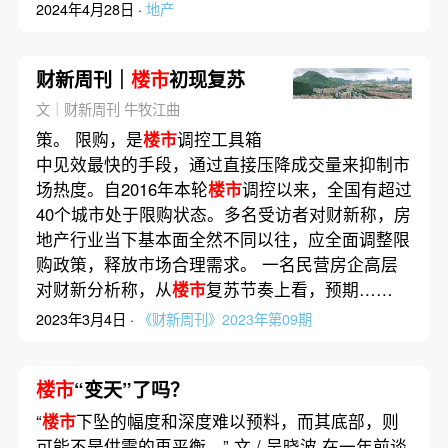
2024年4月28日 ·
地产
财新周刊｜
楼市
初现复苏
文｜财新周刊 牛牧江曲
策。 限购，是
楼市
调控工具箱
中见效最快的手段，通过直接压降成交量来抑制市
场热度。自2016年本轮
楼市
调控以来，全国有超过
40个城市处于限购状态。多名受访者对财新称，房
地产行业当下基本面全然不同以往，应全面调整限
购政策，释放市场合理需求。 一名民营房企高层
对财新分析称，从
楼市
复苏节奏上看，预期……
2023年3月4日 ·
《财新周刊》2023年第09期
楼市
“变天”了吗？
“
楼市
下坠的幅度和深度难以预料，而其底部，则
可能不是供需的再平衡。” 文 / 吴晓波 在一年前谈