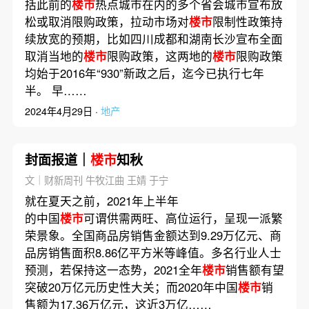
括此前的
楼市
热点城市在内的多个省会城市宣布放
松或取消限购政策，拉动市场对
楼市
限制性政策持
续放宽的预期，比如四川成都和湖南长沙宣布全面
取消当地的
楼市
限购政策，这两地的
楼市
限购政策
均始于2016年“930”新政之后，迄今已执行七年
半。 早……
2024年4月29日 ·
地产
封面报道｜
楼市
知秋
文｜财新周刊 牛牧江曲 王婧 于宁
就在夏天之前，2021年上半年
的中国
楼市
可谓供需两旺、高位运行，呈现一派繁
荣景象。全国商品房销售金额达到9.29万亿元、商
品房销售面积8.86亿平方米等峰值。多名行业人士
预测，若保持这一态势，2021全年
楼市
销售额有望
突破20万亿元历史性大关；而2020年中国
楼市
销
售额为17.36万亿元，这近3万亿……