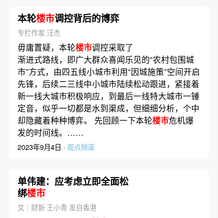
本轮
楼市
调控背后的博弈
专栏作家 汪杰
毋庸置疑，本轮
楼市
调控采取了
渐进式路线，即广大群众喜闻乐见的“农村包围城
市”方式，由四五线小城市利用“因城施策”空间开启
先锋，后续二三线中小城市陆续松动跟进，紧接着
新一线大城市积极响应，到最后一线特大城市一锤
定音，似乎一切都是水到渠成，但细细分析，个中
却隐藏着种种博弈。 先回顾一下本轮
楼市
危机爆
发的时间线。……
2023年9月4日 ·
观点频道
单伟建：应考虑立即全面松
绑
楼市
文｜财新 王小青 发自香港