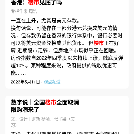
香港：
楼市
见底了吗
专栏作家 周浩
一直在上升，尤其是美元存款。
换句话说，可能存在一部分港元兑换成美元的情
况，但存款仍留在香港的银行体系中，银行必要时
可以将美元资金兑换成其他货币。 但
楼市
正在好
转 近期股市走弱，但房地产市场似乎正在回暖。
房价指数自2022年四季度以来持续上涨，触底反弹
超10%。某种程度来说，政府提供的税收优惠可
能……
2023年5月11日 ·
观点频道
数字说｜全国
楼市
全面取消
限购潮来了
文、设计｜财新 杨涵，张子梁（实
习）
不佳，去化周期有增加趋势，“距离市场全面回温