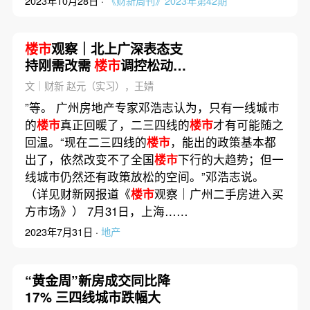
2023年10月28日 ·
《财新周刊》2023年第42期
楼市
观察｜北上广深表态支
持刚需改需
楼市
调控松动空
间几何？
文｜财新 赵元（实习），王婧
”等。 广州房地产专家邓浩志认为，只有一线城市
的
楼市
真正回暖了，二三四线的
楼市
才有可能随之
回温。“现在二三四线的
楼市
，能出的政策基本都
出了，依然改变不了全国
楼市
下行的大趋势；但一
线城市仍然还有政策放松的空间。”邓浩志说。
（详见财新网报道《
楼市
观察｜广州二手房进入买
方市场》） 7月31日，上海……
2023年7月31日 ·
地产
“黄金周”新房成交同比降
17% 三四线城市跌幅大