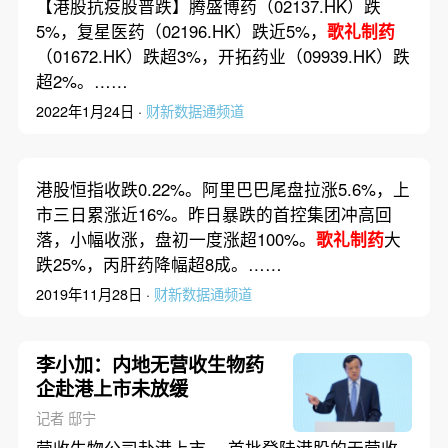
【港股抗疫股普跌】腾盛博药（02137.HK）跌
5%，复星医药（02196.HK）跌近5%，
歌礼制药
（01672.HK）跌超3%，开拓药业（09939.HK）跌
超2%。……
2022年1月24日 ·
财新数据通频道
港股恒指收跌0.22%。阿里巴巴尾盘拉涨5.6%，上
市三日累涨近16%。昨日暴跌的首控集团冲高回
落，小幅收涨，盘初一度涨超100%。
歌礼制药
大
跌25%，丙肝药降幅超8成。……
2019年11月28日 ·
财新数据通频道
李小加：内地无营收生物药
企赴港上市未放缓
记者 邸宁