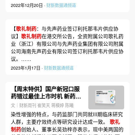
2022年12月20日 ·
财新数据通频道
【
歌礼制药
：与先声药业签订利托那韦片供应协
议】
歌礼制药
在港交所公告，全资附属公司歌礼药
业（浙江）有限公司与先声药业集团有限公司附属
公司海南先声药业有限公司签订利托那韦片供应协
议。……
2023年1月17日 ·
财新数据通频道
【周末特供】国产新冠口服
药错过最佳上市时机 新药研
发瓶颈何在？
文｜财新周刊 崔笑天 蒋模婷 陈曦
染性增强的特点，与药监部门共同就III期临床研究
人群，主要疗效终点等研究设计达成一致。
歌礼
制药
创始人、董事长吴劲梓亦表示，现中美两国的