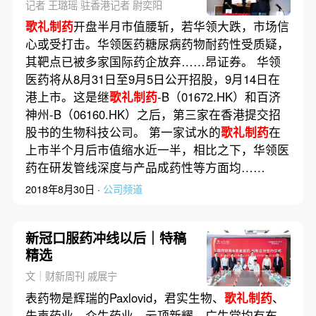
记者 王璐瑶 驻香港记者 尉奕阳
歌礼制药
开盘半月市值腰斩，若华领大跌，市场信
心或受打击。华领医药糖尿病药物耐药性受质疑，
其靶点已被多家国际药企放弃……昂证券。 华领
医药将从8月31日至9月5日公开招股，9月14日在
港上市。这是继
歌礼制药
-B（01672.HK）和百济
神州-B（06160.HK）之后，第三家在香港提交招
股书的生物科技公司。 第一家试水的
歌礼制药
在
上市半个月后市值缩水近一半，相比之下，华领医
药在研发管线深度与产品成药性等方面均……
2018年8月30日 ·
公司频道
新冠口服药冲线以后｜特稿
精选
文｜财新周刊 戚展宁
表药物是辉瑞的Paxlovid，君实生物、
歌礼制药
、
先声药业、众生药业、云顶新耀、广生堂均有布