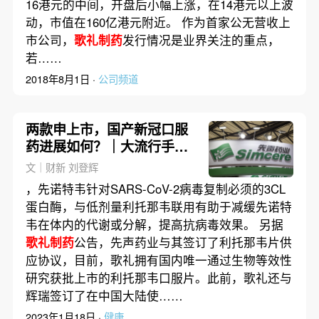
16港元的中间，开盘后小幅上涨，在14港元以上波
动，市值在160亿港元附近。 作为首家公无营收上
市公司，
歌礼制药
发行情况是业界关注的重点，
若……
2018年8月1日 ·
公司频道
两款申上市，国产新冠口服
药进展如何？｜大流行手记
（1月16日）
文｜财新 刘登辉
，先诺特韦针对SARS-CoV-2病毒复制必须的3CL
蛋白酶，与低剂量利托那韦联用有助于减缓先诺特
韦在体内的代谢或分解，提高抗病毒效果。 另据
歌礼制药
公告，先声药业与其签订了利托那韦片供
应协议，目前，歌礼拥有国内唯一通过生物等效性
研究获批上市的利托那韦口服片。此前，歌礼还与
辉瑞签订了在中国大陆使……
2023年1月18日 ·
健康