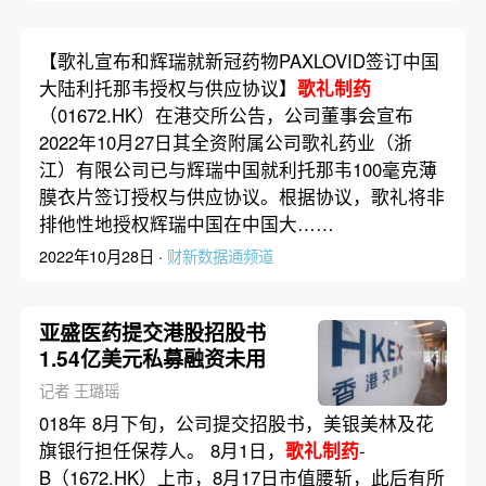
【歌礼宣布和辉瑞就新冠药物PAXLOVID签订中国
大陆利托那韦授权与供应协议】
歌礼制药
（01672.HK）在港交所公告，公司董事会宣布
2022年10月27日其全资附属公司歌礼药业（浙
江）有限公司已与辉瑞中国就利托那韦100毫克薄
膜衣片签订授权与供应协议。根据协议，歌礼将非
排他性地授权辉瑞中国在中国大……
2022年10月28日 ·
财新数据通频道
亚盛医药提交港股招股书
1.54亿美元私募融资未用
记者 王璐瑶
018年 8月下旬，公司提交招股书，美银美林及花
旗银行担任保荐人。 8月1日，
歌礼制药
-
B（1672.HK）上市，8月17日市值腰斩，此后有所