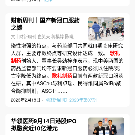
财新周刊｜国产新冠口服药
之憾
文｜财新周刊 崔笑天 蒋模婷 陈曦
染性增强的特点，与药监部门共同就III期临床研究
人群，主要疗效终点等研究设计达成一致。
歌礼
制药
创始人、董事长吴劲梓亦表示，现中美两国的
药品监管部门均不要求新冠口服药必须以住院/死
亡率降低为终点。
歌礼制药
目前有两款新冠口服药
在研，其中ASC10与利卓瑞、民得维同属RdRp聚
合酶抑制剂，ASC11……
2023年2月18日 ·
《财新周刊》2023年第07期
华领医药9月14日港股IPO
拟融资近10亿港元