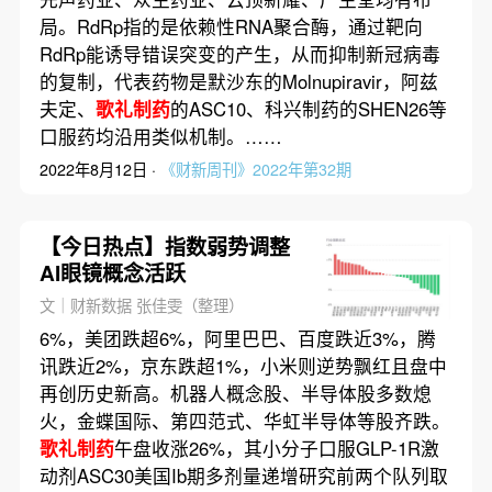
局。RdRp指的是依赖性RNA聚合酶，通过靶向
RdRp能诱导错误突变的产生，从而抑制新冠病毒
的复制，代表药物是默沙东的Molnupiravir，阿兹
夫定、
歌礼制药
的ASC10、科兴制药的SHEN26等
口服药均沿用类似机制。……
2022年8月12日 ·
《财新周刊》2022年第32期
【今日热点】指数弱势调整
AI眼镜概念活跃
文｜财新数据 张佳雯（整理）
6%，美团跌超6%，阿里巴巴、百度跌近3%，腾
讯跌近2%，京东跌超1%，小米则逆势飘红且盘中
再创历史新高。机器人概念股、半导体股多数熄
火，金蝶国际、第四范式、华虹半导体等股齐跌。
歌礼制药
午盘收涨26%，其小分子口服GLP-1R激
动剂ASC30美国Ib期多剂量递增研究前两个队列取