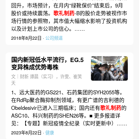
回升，市场预计，在月内“绿靴保价”结束后，9月
股价或持续震荡。
歌礼制药
-B的股价走势被视作市
场行情的参照物，其市值大幅缩水影响了投资机构
以及计划上市公司的信心。……
2018年8月22日 ·
公司频道
国内新冠低水平流行，EG.5
变异株成优势毒株
文｜财新 谭晨（实习），许雯、崔笑
天
1、远大医药的GS221、石药集团的SYH2055等。
在RdRp聚合酶抑制剂领域，有更广谱的吉利德的
Obeldesivir已进入三期临床；国内还有
歌礼制药
的
ASC10、科兴制药的SHEN26等。■ 更多报道详
见：【专题】新冠疫情全纪录（实时更新中）……
2023年8月22日 ·
健康