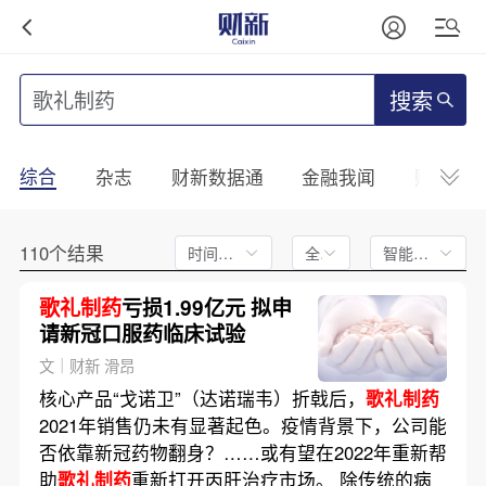
搜索
综合
杂志
财新数据通
金融我闻
财新mini
110个结果
时间不限
全文
智能排序
歌礼制药
亏损1.99亿元 拟申
请新冠口服药临床试验
文｜财新 滑昂
核心产品“戈诺卫”（达诺瑞韦）折戟后，
歌礼制药
2021年销售仍未有显著起色。疫情背景下，公司能
否依靠新冠药物翻身？……或有望在2022年重新帮
助
歌礼制药
重新打开丙肝治疗市场。 除传统的病