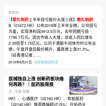
尉奕阳
【
歌礼制药
上半年扭亏股价大涨三成】
歌礼制药
-
B（01672.HK）公布2018年上半年业绩，公司扭亏
为盈，实现净利润3412.5万元，去年同期亏损
1746.7万元。因合作收入大增，总收入同比增长
2.33倍至1.15亿元。公司于港股午间休市时公布业
绩，午盘开盘后股价飙升，最高曾上涨31.3%。
（驻香港记者……
2018年8月31日 ·
财新数据通频道
医械独自上涨 创新药板块缘
何再跌？｜医药股周报
文｜财新 陈曦
HK）、心通医疗（02160.HK）、和铂医药
（02142.HK）等周跌幅超过15%；开拓药业