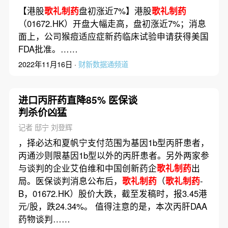
【港股
歌礼制药
盘初涨近7%】港股
歌礼制药
（01672.HK）开盘大幅走高，盘初涨近7%；消息
面上，公司猴痘适应症新药临床试验申请获得美国
FDA批准。……
2022年11月16日 ·
财新数据通频道
进口丙肝药直降85% 医保谈
判杀价凶猛
记者 邸宁 刘登辉
，择必达和夏帆宁支付范围为基因1b型丙肝患者，
丙通沙则限基因1b型以外的丙肝患者。另外两家参
与谈判的企业艾伯维和中国创新药企
歌礼制药
出
局。医保谈判消息公布后，
歌礼制药
（
歌礼制药
-
B，01672.HK）股价大跌，截至发稿时，报3.45港
元/股，跌24.34%。 值得注意的是，本次丙肝DAA
药物谈判……