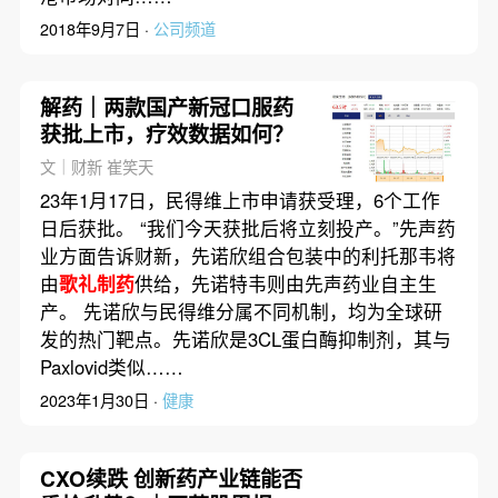
2018年9月7日 ·
公司频道
解药｜两款国产新冠口服药
获批上市，疗效数据如何？
文｜财新 崔笑天
23年1月17日，民得维上市申请获受理，6个工作
日后获批。 “我们今天获批后将立刻投产。”先声药
业方面告诉财新，先诺欣组合包装中的利托那韦将
由
歌礼制药
供给，先诺特韦则由先声药业自主生
产。 先诺欣与民得维分属不同机制，均为全球研
发的热门靶点。先诺欣是3CL蛋白酶抑制剂，其与
Paxlovid类似……
2023年1月30日 ·
健康
CXO续跌 创新药产业链能否