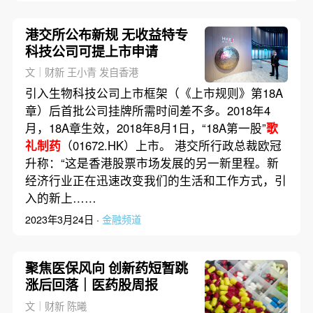
港交所公布新规 无收益特专
科技公司可提上市申请
文｜财新 王小青 发自香港
引入生物科技公司上市框架（《上市规则》第18A
章）后首批公司挂牌所需时间差不多。2018年4
月，18A章生效，2018年8月1日，“18A第一股”
歌
礼制药
（01672.HK）上市。 港交所行政总裁欧冠
升称：“这是香港股票市场发展的另一新里程。新
经济行业正在迅速改变我们的生活和工作方式，引
入的新上……
2023年3月24日 ·
金融频道
聚焦医保风向 创新药短暂跳
涨后回落｜医药股周报
文｜财新 陈曦