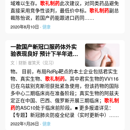
域难以生存。
歌礼制药
此次建议，对同类药品避免
直接采用竞争性谈判，最低价中标。
歌礼制药
副总
裁陈怡说，若国产药能跟进口药同……
2020年8月10日 ·
健康
一款国产新冠口服药体外实
验表现良好 预计下半年进入
临床试验
文｜财新 崔笑天（见习）
物。 目前，布局RdRp靶点的本土企业包括君实生
物、真实生物、
歌礼制药
。其中君实生物的VV116
已在乌兹别克斯坦获批紧急使用，但该药物的国际
多中心二期临床尚在准备阶段；真实生物的阿兹夫
定正在中国、巴西、俄罗斯开展三期临床；
歌礼制
药
的ASC10处于临床前阶段。■ 更多报道详见：
【专题】新冠肺炎防疫全纪录（实时更新中）……
2022年1月26日 ·
健康