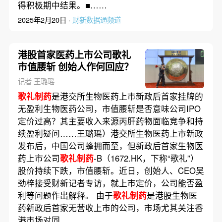
得积极期中结果。■……
2025年2月20日 ·
财新数据通频道
港股首家医药上市公司歌礼
市值腰斩 创始人作何回应？
记者 王璐瑶
歌礼制药
是港交所生物医药上市新政后首家挂牌的
无盈利生物医药公司，市值腰斩是否意味公司IPO
定价过高？其主要收入来源丙肝药物面临竞争和持
续盈利疑问……王璐瑶）港交所生物医药上市新政
发布后，中国公司蜂拥而至，但新政后首家生物医
药上市公司
歌礼制药
-B（1672.HK，下称“歌礼”）
股价持续下跌，市值腰斩。近日，创始人、CEO吴
劲梓接受财新记者专访，就上市定价，公司能否盈
利等问题作出解释。 由于
歌礼制药
是港股生物医
药新政后首家无营收上市的公司，市场尤其关注香
港市场对同……