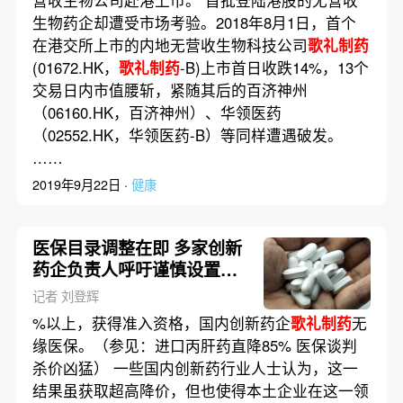
营收生物公司赴港上市。 首批登陆港股的无营收
生物药企却遭受市场考验。2018年8月1日，首个
在港交所上市的内地无营收生物科技公司
歌礼制药
(01672.HK，
歌礼制药
-B)上市首日收跌14%，13个
交易日内市值腰斩，紧随其后的百济神州
（06160.HK，百济神州）、华领医药
（02552.HK，华领医药-B）等同样遭遇破发。
……
2019年9月22日 ·
健康
医保目录调整在即 多家创新
药企负责人呼吁谨慎设置门
槛
记者 刘登辉
%以上，获得准入资格，国内创新药企
歌礼制药
无
缘医保。（参见：进口丙肝药直降85% 医保谈判
杀价凶猛） 一些国内创新药行业人士认为，这一
结果虽获取超高降价，但也使得本土企业在这一领