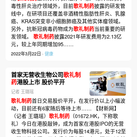
毒性肝炎治疗领域外，目前
歌礼制药
披露的研发管
线中，在研项目还覆盖非酒精性脂肪性肝炎、乳腺
癌、KRAS突变非小细胞肺癌及其他实体瘤领域。
另外，抗新冠病毒药物成为
歌礼制药
当前重要的研
发领域。
歌礼制药
披露2021年研发费用为2.13亿
元，较上年同期增加95……
2022年3月22日 ·
健康
首家无营收生物公司
歌礼制
药
港股上市 股价平开
记者 王璐瑶
歌礼制药
首日交易股价平开，在发行价以上小幅波
动，目前还有6家随后等待上市…… 【财新网】
（记者 王璐瑶）
歌礼制药
（01672.HK，下称歌
礼）今日在港股敲钟，成为首家在港股IPO的无营
收生物科技公司。发行价为每股14港元，处于12至