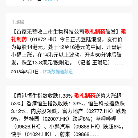
王璐瑶
【首家无营收上市生物科技公司
歌礼制药
破发】
歌
礼制药
（01672.HK）今日正式登陆港股，发行价
为每股14港元，处于12至16港元的中间，开盘后
小幅上涨，在14港元以上波动，开盘50分钟后破
发，跌至13.8港元/股附近。（记者 王璐瑶）……
2018年8月1日 ·
财新数据通频道
【香港恒生指数收跌1.33%
歌礼制药
逆势大涨超
53%】香港恒生指数收跌1.33%，恒生科技指数跌
3.12%。内房股领跌，富力地产（02777.HK）跌超
9%，碧桂园（02007.HK）跌超8%；哔哩哔哩
（09626.HK）、小鹏汽车（09868.HK）跌超6%，
快手（01024.HK）、蔚来（09866……