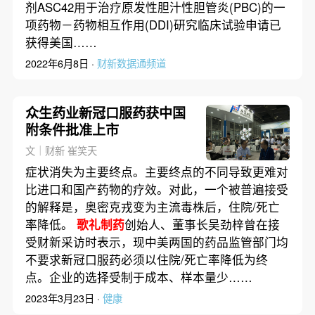
剂ASC42用于治疗原发性胆汁性胆管炎(PBC)的一
项药物－药物相互作用(DDI)研究临床试验申请已
获得美国……
2022年6月8日 ·
财新数据通频道
众生药业新冠口服药获中国
附条件批准上市
文｜财新 崔笑天
症状消失为主要终点。主要终点的不同导致更难对
比进口和国产药物的疗效。对此，一个被普遍接受
的解释是，奥密克戎变为主流毒株后，住院/死亡
率降低。
歌礼制药
创始人、董事长吴劲梓曾在接
受财新采访时表示，现中美两国的药品监管部门均
不要求新冠口服药必须以住院/死亡率降低为终
点。企业的选择受制于成本、样本量少……
2023年3月23日 ·
健康