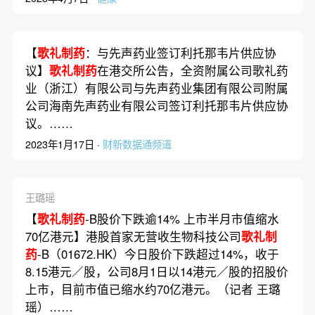
【
歌礼制药
：与先声药业签订利托那韦片供应协
议】
歌礼制药
在港交所公告，全资附属公司歌礼药
业（浙江）有限公司与先声药业集团有限公司附属
公司海南先声药业有限公司签订利托那韦片供应协
议。……
2023年1月17日 ·
财新数据通频道
王璐瑶
【
歌礼制药
-B股价下跌逾14% 上市半月市值缩水
70亿港元】港股首家无营收生物科技公司
歌礼制
药
-B（01672.HK）今日股价下跌超过14%，收于
8.15港元／股，公司8月1日以14港元／股的招股价
上市，目前市值已缩水约70亿港元。（记者 王璐
瑶）……