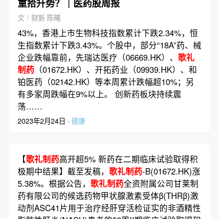
重拾升势？｜医药股周报
文｜财新 陈曦
43%，香港上市生物科技指数累计下跌2.34%，恒
生指数累计下跌3.43%。个股中，部分“18A”药、械
企业跌幅靠前，先瑞达医疗（06669.HK）、
歌礼
制药
（01672.HK）、开拓药业（09939.HK）、和
铂医药（02142.HK）等本周累计跌幅超10%；另
有多家周跌幅在9%以上。 创新药板块持续震
荡……
2023年2月24日 ·
健康
【
歌礼制药
高开超5% 新药在二期临床试验取得积
极期中结果】截至发稿，
歌礼制药
-B(01672.HK)涨
5.38%。根据公告，
歌礼制药
全资附属公司甘莱制
药有限公司的候选药物甲状腺激素受体β(THRβ)激
动剂ASC41片用于治疗经肝穿活检证实的非酒精性