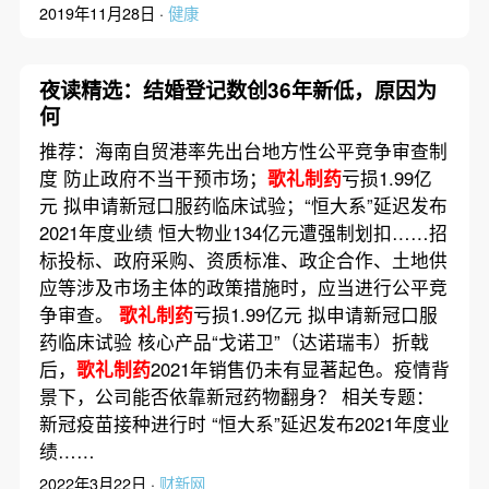
2019年11月28日 ·
健康
夜读精选：结婚登记数创36年新低，原因为
何
推荐：海南自贸港率先出台地方性公平竞争审查制
度 防止政府不当干预市场；
歌礼制药
亏损1.99亿
元 拟申请新冠口服药临床试验；“恒大系”延迟发布
2021年度业绩 恒大物业134亿元遭强制划扣……招
标投标、政府采购、资质标准、政企合作、土地供
应等涉及市场主体的政策措施时，应当进行公平竞
争审查。
歌礼制药
亏损1.99亿元 拟申请新冠口服
药临床试验 核心产品“戈诺卫”（达诺瑞韦）折戟
后，
歌礼制药
2021年销售仍未有显著起色。疫情背
景下，公司能否依靠新冠药物翻身？ 相关专题：
新冠疫苗接种进行时 “恒大系”延迟发布2021年度业
绩……
2022年3月22日 ·
财新网