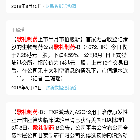
2018年8月15日 ·
财新数据通频道
王璐瑶
【
歌礼制药
上市半月市值腰斩】首家无营收登陆港
股的生物制药公司
歌礼制药
-B（1672.HK）今日收
于7.28港元／股，下跌4.59%。公司8月1日正式登
陆港交所，招股价为14港元／股，上市13个交易日
后，在公司无重大利空消息的情况下，市值缩水近
一半。（记者 王璐瑶）……
2018年8月17日 ·
财新数据通频道
【
歌礼制药
-B：FXR激动剂ASC42用于治疗原发性
胆汁性胆管炎临床试验申请已获得美国FDA批准】
6月8日，
歌礼制药
-B公告，公司董事会宣布公司全
资附属公司甘莱制药有限公司的候选药物FXR激动