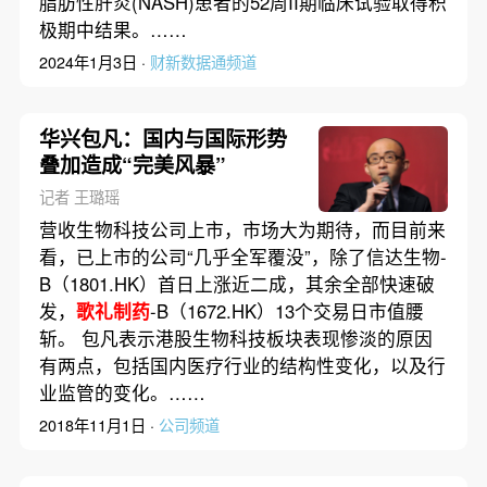
脂肪性肝炎(NASH)患者的52周II期临床试验取得积
极期中结果。……
2024年1月3日 ·
财新数据通频道
华兴包凡：国内与国际形势
叠加造成“完美风暴”
记者 王璐瑶
营收生物科技公司上市，市场大为期待，而目前来
看，已上市的公司“几乎全军覆没”，除了信达生物-
B（1801.HK）首日上涨近二成，其余全部快速破
发，
歌礼制药
-B（1672.HK）13个交易日市值腰
斩。 包凡表示港股生物科技板块表现惨淡的原因
有两点，包括国内医疗行业的结构性变化，以及行
业监管的变化。……
2018年11月1日 ·
公司频道