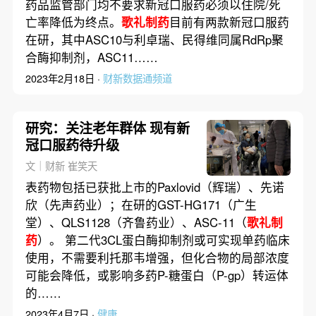
药品监管部门均不要求新冠口服药必须以住院/死
亡率降低为终点。
歌礼制药
目前有两款新冠口服药
在研，其中ASC10与利卓瑞、民得维同属RdRp聚
合酶抑制剂，ASC11……
2023年2月18日 ·
财新数据通频道
研究：关注老年群体 现有新
冠口服药待升级
文｜财新 崔笑天
表药物包括已获批上市的Paxlovid（辉瑞）、先诺
欣（先声药业）；在研的GST-HG171（广生
堂）、QLS1128（齐鲁药业）、ASC-11（
歌礼制
药
）。 第二代3CL蛋白酶抑制剂或可实现单药临床
使用，不需要利托那韦增强，但化合物的局部浓度
可能会降低，或影响多药P-糖蛋白（P-gp）转运体
的……
2023年4月7日 ·
健康