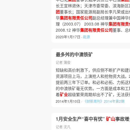
长王宜林退休；天津市委常委、滨海新区
团
董事长；国家能源局副局长李凡荣或出
华
集团有限责任公司
副总经理兼中国神华
理（2003.07） 2003.08 神华
集团有限责
2008.12 神华
集团有限责任公司
董事、总经
2020年1月17日 ·
能源
最多舛的中澳铁矿
记者 蒲俊
短缺和高价刺激下，供应侧不断扩产和建
资源项目上马，上演抢人和抢物资大战。2
提前两三年下订单。和必和必拓、力拓这
的中澳铁矿毫无优势。一方面是成本和工
着
矿业
超级繁荣周期却出不了矿，无法获
2014年1月10日 ·
《财新周刊》2014年第2期
1月安全生产“喜中有忧”
矿山
事故增
记者 沈凡