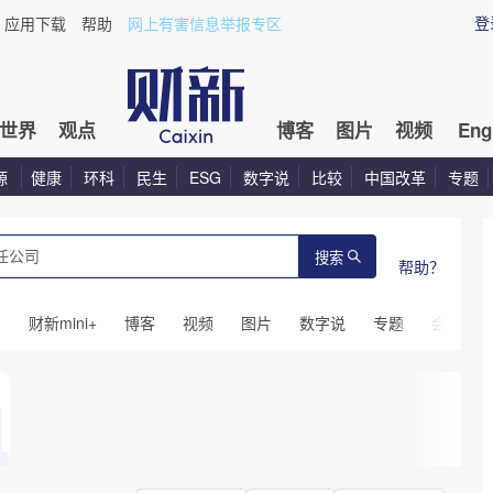
登
应用下载
帮助
网上有害信息举报专区
世界
观点
博客
图片
视频
Eng
源
健康
环科
民生
ESG
数字说
比较
中国改革
专题
搜索
帮助？
闻
财新mini+
博客
视频
图片
数字说
专题
会议