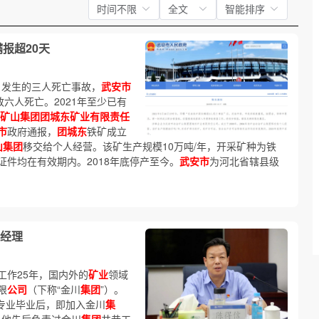
时间不限
全文
智能排序
报超20天
4日发生的三人死亡事故，
武安市
六人死亡。2021年至少已有
矿山集团团城东矿业有限责任
市
政府通报，
团城东
铁矿成立
山集团
移交给个人经营。该矿生产规模10万吨/年，开采矿种为铁
件均在有效期内。2018年底停产至今。
武安市
为河北省辖县级
经理
工作25年，国内外的
矿业
领域
限
公司
（下称“金川
集团
”）。
专业毕业后，即加入金川
集