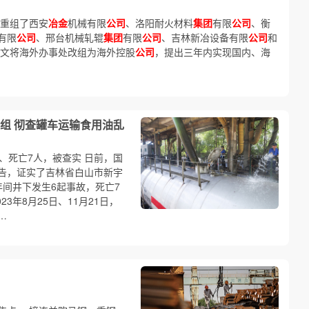
重组了西安
冶金
机械有限
公司
、洛阳耐火材料
集团
有限
公司
、衡
有限
公司
、邢台机械轧辊
集团
有限
公司
、吉林新冶设备有限
公司
和
天文将海外办事处改组为海外控股
公司
，提出三年内实现国内、海
组 彻查罐车运输食用油乱
、死亡7人，被查实 日前，国
告，证实了吉林省白山市新宇
年间井下发生6起事故，死亡7
3年8月25日、11月21日，
…