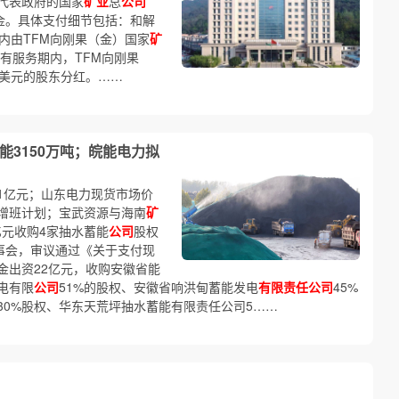
代表政府的国家
矿业
总
公司
权益金。具体支付细节包括：和解
年内由TFM向刚果（金）国家
矿
现有服务期内，TFM向刚果
亿美元的股东分红。……
能3150万吨；皖能电力拟
.21亿元；山东电力现货市场价
增班计划；宝武资源与海南
矿
亿元收购4家抽水蓄能
公司
股权
开董事会，审议通过《关于支付现
金出资22亿元，收购安徽省能
电有限
公司
51%的股权、安徽省响洪甸蓄能发电
有限责任公司
45%
30%股权、华东天荒坪抽水蓄能有限责任公司5……