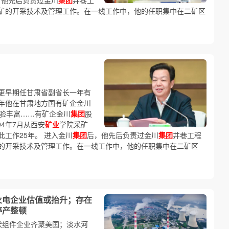
，他先后负责过金川
集团
井巷工
矿的开采技术及管理工作。在一线工作中，他的任职集中在二矿区
更早期任甘肃省副省长一年有
年他在甘肃地方国有矿企金川
验丰富……有矿企金川
集团
股
94年7月从西安
矿业
学院采矿
此工作25年。 进入金川
集团
后，他先后负责过金川
集团
井巷工程
的开采技术及管理工作。在一线工作中，他的任职集中在二矿区
火电企业估值或抬升；存在
停产整顿
伏组件企业齐聚美国；淡水河