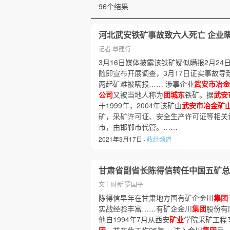
96个结果
河北武安铁矿事故致六人死亡 企业瞒
记者 覃建行
3月16日媒体披露该铁矿疑似瞒报2月2
随即宣布开展调查，3月17日证实事故导致
两起矿难被瞒报…… 涉事企业
武安市冶金
公司
又被当地人称为
团城东
铁矿。据
武安
于1999年，2004年该矿由
武安市冶金矿
矿，采矿许可证、安全生产许可证等相关证
市，由邯郸市代管。……
2021年3月17日 ·
政经频道
甘肃省副省长陈得信转任中国五矿总
文｜财新 罗国平
陈得信早年在甘肃地方国有矿企金川
集团
实战经验丰富……有矿企金川
集团
股份有
他自1994年7月从西安
矿业
学院采矿工程