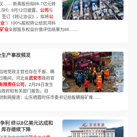
…… 新奥股份拟66.7亿元转
3.SH）9月12日披露，
公司
与
”）签订《转让协议》，拟将
公
矿业
”）100%股权转让给凯鸿科
矿业
全部股东权益价值评估结果为66……
全生产事故频发
当地党政主官也存在不报、瞒
7日晚间，河北省
武安市
政府官
有限责任公司
，2月24日发生
向政府和有关部门报告。目
财新网报道：山东栖霞时任市委书记拍板瞒报矿难……
争利 终以8亿美元达成和
 库存继续下降