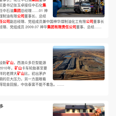
区委书记张玉卓接任中石化
集
任中石油
集团
总经理……01 神
煤制油有限
公司
董事长、总经
任公司
副总经理、党组成员兼中国神华煤制油化工有限
公司
董事长
理、党组成员 2009.07 神华
集团有限责任公司
董事、总经……
设新
矿山
，西澳众多巨型能源
010年，
矿山
卡车轮胎甚至要
样的老牌大
矿山
比，初出茅庐
期的巨大压力，另一方面眼看
得现金回报，中信泰富不能不着急。……
多