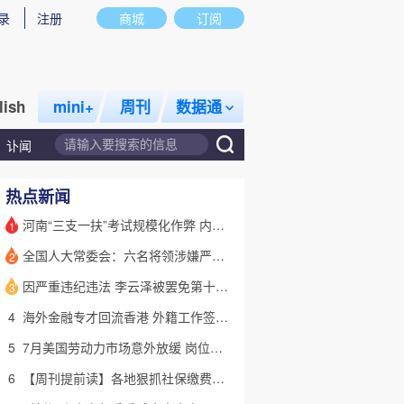
录
注册
商城
订阅
lish
mini+
周刊
数据通
讣闻
热点新闻
河南“三支一扶”考试规模化作弊 内外勾结提前获取试卷
1
全国人大常委会：六名将领涉嫌严重违纪违法 被罢免全国人大代表
2
话题
特别呈现
私房课
因严重违纪违法 李云泽被罢免第十四届全国人大代表职务
3
4
海外金融专才回流香港 外籍工作签证翻倍
5
7月美国劳动力市场意外放缓 岗位减少2.3万个失业率降至4.1%
6
【周刊提前读】各地狠抓社保缴费基数 合规与企业减负如何平衡？