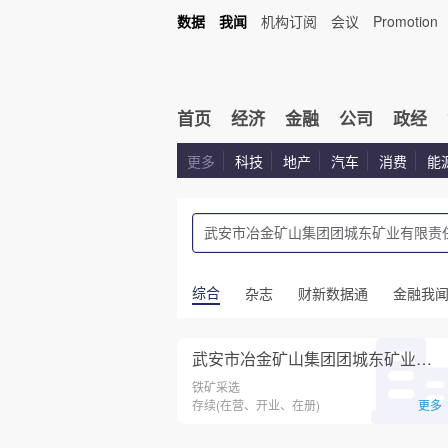
数据
我闻
机构订阅
会议
Promotion
首页
经济
金融
公司
政经
更多
科技
地产
汽车
消费
能
综合
杂志
财新数据通
金融我
武安市冶金矿山集团团城东矿业有限责任公司
铁矿采选
存续(在营、开业、在册)
更多