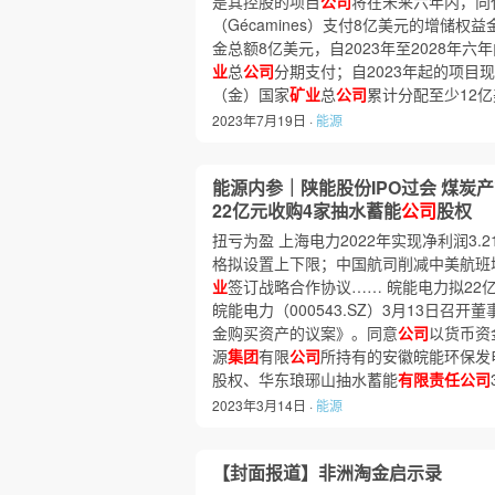
是其控股的项目
公司
将在未来六年内，向
（Gécamines）支付8亿美元的增储
金总额8亿美元，自2023年至2028年六
业
总
公司
分期支付；自2023年起的项目
（金）国家
矿业
总
公司
累计分配至少12
2023年7月19日 ·
能源
能源内参｜陕能股份IPO过会 煤炭产
22亿元收购4家抽水蓄能
公司
股权
扭亏为盈 上海电力2022年实现净利润3
格拟设置上下限；中国航司削减中美航班
业
签订战略合作协议…… 皖能电力拟22
皖能电力（000543.SZ）3月13日召
金购买资产的议案》。同意
公司
以货币资
源
集团
有限
公司
所持有的安徽皖能环保发
股权、华东琅琊山抽水蓄能
有限责任公司
2023年3月14日 ·
能源
【封面报道】非洲淘金启示录