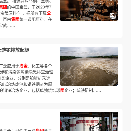
焦点。 接连并购马钢、重钢、
集团
的中国宝武，于2020年7
“宝武原料”），把所有下属
公
，再由
集团
统一调配原料。在
宝武……
上游铊排放超标
广泛应用于
冶金
、化工等各个
的涉铊污染源污染隐患排查治理
5类企业，分别是铅锌矿采选
和以冶炼废渣和钢铁烟灰为原
的钢铁冶炼企业，包括单独烧结球
团
企业；硫铁矿制……
董事长；现任中石油
集团
董事