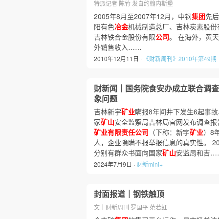
特派记者 陈竹 发自约翰内斯堡
2005年8月至2007年12月，中钢
集团
先后
阳有色
冶金
机械制造总厂、吉林炭素股份
吉林铁合金股份有限
公司
。 在海外，黄
外销售收入……
2010年12月11日 ·
《财新周刊》2010年第49期
财新闻｜国务院食安办成立联合调查
象问题
吉林新宇
矿业
瞒报8年间井下发生6起事故
家
矿山
安全监察局吉林局官网发布调查报
矿业有限责任公司
（下称：新宇
矿业
）8
人，企业隐瞒不报举报信息的真实性。 202
分别有群众书面向国家
矿山
安监局和吉…
2024年7月9日 ·
财新mini+
封面报道｜钢铁触顶
文｜财新周刊 罗国平 范若虹