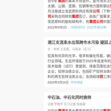
合中矿
集团
的集采平台运作，是市场关注
太钢、山钢、昆钢、包钢等地方国有钢企
月注册成立宝武原料供应有限
公司
（下称
司
采购合同转到
集团
签订，由各厂提需求
宝武原料的股权结构中，有
集团公司
中国
2022年9月2日 ·
《财新周刊》2022年第35期
湘江支流耒水出现跨市水污染 疑因
文｜财新 王克柔，马铭泽（实习）
铊具有优异的光学、电学和催化性能，被
行业领域。生态环境部于2023年底发布
技术指南（试行）里提到，排查范围包含
企业；铅锌冶炼企业，包括矿产铅锌冶炼
料的再生铅锌冶炼企业；含烧结球
团
工序
2025年3月24日 ·
环科频道
中石油、中石化同时换帅
记者 罗国平 实习记者 周美霖
中石化
集团
董事长戴厚良担任中石油
集团