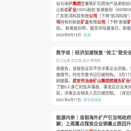
谷与埃萨
集团
签署铁矿石团块产品承购协议
让新能
矿业
100%股权 新奥股份（60080
广东凯鸿科技有限
公司
（下称“凯鸿科技
司
持有的新能
矿业
有限
公司
（下称“新能
技。 新奥股份称，截至评估基准日，新能
2023年9月13日 ·
能源
数字说｜经济加速恢复 “抢工”致安
实习记者 沈芯羽 设计 韩雨彤
查报告，该报告证实不仅涉事企业迟报，
报情节，时任市委书记已被刑拘。 3月1
网披露，
武安市冶金矿山集团团城东矿业
了致6人身亡的坠井事故，事发后企业未
前，涉事企业相关人员已被控制。（详见
2021年4月17日 ·
数字说频道
能源内参｜洛钼海外扩产引当地政府
解；上周重点煤炭企业销量止跌回升