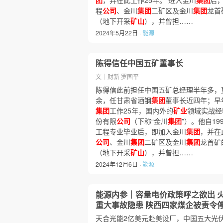
团
，并在此工作25年。 进入金川
集团
后
程
公司
、金川
集团
二矿区及金川
集团
龙首
（地下开采
矿山
），并曾担……
2024年5月22日 ·
能源
陈得信任中国五矿董事长
文｜财新 罗国平
陈得信此前担任中国五矿总经理半年多，
余，任甘肃省酒钢
集团
董事长近四年；早
集团
工作25年，国内外的
矿业
领域实战经
份有限
公司
（下称“金川
集团
”）。他自19
工程专业毕业后，即加入金川
集团
，并在
公司
、金川
集团
二矿区及金川
集团
龙首矿
（地下开采
矿山
），并曾担……
2024年12月6日 ·
能源
能源内参｜容量电价政策呼之欲出 
重大事故隐患 陕西四家煤企被责令
天合光能2亿美元赴美设厂，中国五大光