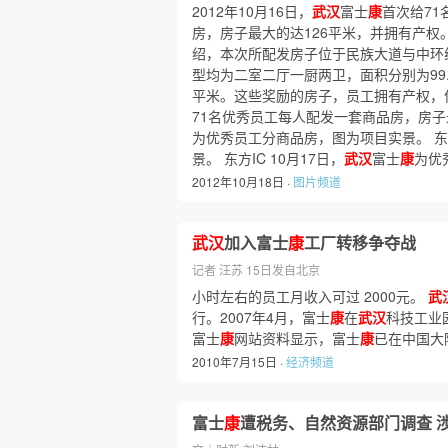
2012年10月16日，
武汉
富士
康
首次给7
房，房子最大的达126平米，并拥有产权
绍，本次所配发房子位于民族大道与中环
型均为二室二厅一厨两卫，面积分别为99.6平
平米。这些奖励的房子，员工拥有产权，但8
71名优秀员工每人配发一套商品房，房子最大
为优秀员工分商品房，图为项目实景。 东方I
景。 东方IC 10月17日，
武汉
富士
康
为优
2012年10月18日 ·
图片频道
武汉
加入富士
康
工厂转移争夺战
记者 汪苏 15日发自北京
小时左右的员工月收入可过 2000元。
武
行。2007年4月，富士
康
在
武汉
科技工业
富士
康
网站资料显示，富士
康
已在中国大
2010年7月15日 ·
经济频道
富士
康
遭税务、自然资源部门调查 