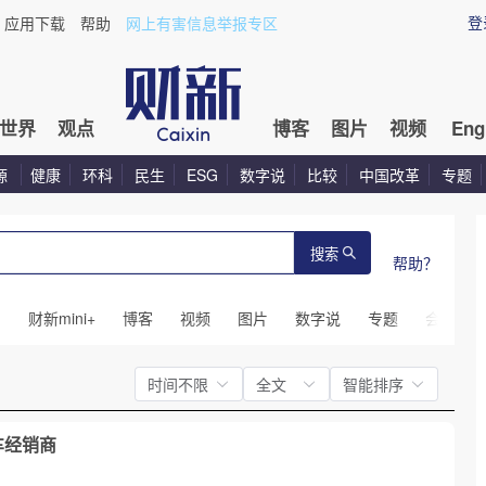
登
应用下载
帮助
网上有害信息举报专区
世界
观点
博客
图片
视频
Eng
源
健康
环科
民生
ESG
数字说
比较
中国改革
专题
搜索
帮助？
闻
财新mini+
博客
视频
图片
数字说
专题
会议
时间不限
全文
智能排序
车经销商