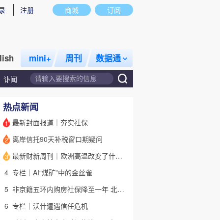
录
注册
商城
订阅
lish
mini+
周刊
数据通
讣闻
热点新闻
最新封面报道｜夯实社保
1
离岸信托90天补税窗口期疑问
2
话题
特别呈现
私房课
最新财新周刊｜欧洲高温改变了什么？
3
4
专栏｜AI“煤矿”中的金丝雀
5
非京籍五环内购房社保降至一年 北京市公积金最高可贷340万元
6
专栏｜沃什遭遇信任危机