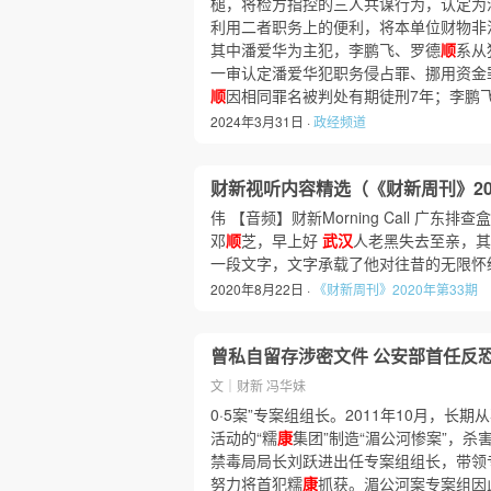
槌，将检方指控的三人共谋行为，认定为
利用二者职务上的便利，将本单位财物非
其中潘爱华为主犯，李鹏飞、罗德
顺
系从
一审认定潘爱华犯职务侵占罪、挪用资金
顺
因相同罪名被判处有期徒刑7年；李鹏
2024年3月31日 ·
政经频道
财新视听内容精选（《财新周刊》20
伟 【音频】财新Morning Call 
邓
顺
芝，早上好
武汉
人老黑失去至亲，其
一段文字，文字承载了他对往昔的无限怀
2020年8月22日 ·
《财新周刊》2020年第33期
曾私自留存涉密文件 公安部首任反
文｜财新 冯华妹
0·5案”专案组组长。2011年10月，长
活动的“糯
康
集团”制造“湄公河惨案”，杀
禁毒局局长刘跃进出任专案组组长，带领
努力将首犯糯
康
抓获。湄公河案专案组因此