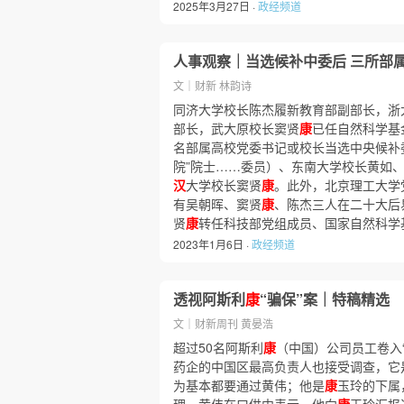
2025年3月27日 ·
政经频道
人事观察｜当选候补中委后 三所部
文｜财新 林韵诗
同济大学校长陈杰履新教育部副部长，浙
部长，武大原校长窦贤
康
已任自然科学基
名部属高校党委书记或校长当选中央候补
院”院士……委员）、东南大学校长黄如
汉
大学校长窦贤
康
。此外，北京理工大学
有吴朝晖、窦贤
康
、陈杰三人在二十大后
贤
康
转任科技部党组成员、国家自然科学
2023年1月6日 ·
政经频道
透视阿斯利
康
“骗保”案｜特稿精选
文｜财新周刊 黄晏浩
超过50名阿斯利
康
（中国）公司员工卷入
药企的中国区最高负责人也接受调查，它
为基本都要通过黄伟；他是
康
玉玲的下属