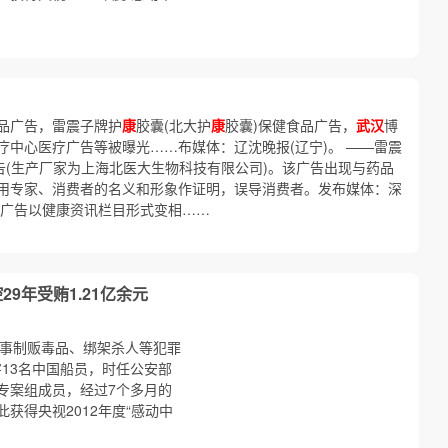
品广告，雷震子牌护
康
胶囊(北大护
康
胶囊)保健食品广告，
武汉
博
中心医疗广告等被曝光……布媒体：辽沈晚报(辽宁)。 ——雷震
告(生产厂家为上海北医大生物科技有限公司)。该广告出现与药品
用专家、消费者的名义和形象作证明，误导消费者。发布媒体：深
广告以健康资讯栏目形式变相……
29年受贿1.21亿余元
期从事制贩毒品、绑架杀人等犯罪
害13名中国船员，时任公安部
专案组成员，经过7个多月的
获得央视2012年度“感动中