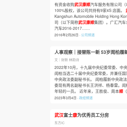
有资金收购
武汉康顺
汽车服务有限公司（
100%股权，该公司共持有9家4S 店面。
Kangshun Automobile Holding Hong Ko
司（以下简称
武汉康顺
集团）。广汇汽车
汽车2016-2017……
2016年2月26日 ·
公司频道
人事观察｜接替陈一新 53岁訚柏履
文｜财新 林韵诗
2022年10月，十九届中央纪委常委、中
訚柏当选二十届中央纪委常委，并兼任国
中央政法委副秘书长。 訚柏履新中央政
委现有两名副秘书长王洪祥、杨春雷。訚
年轻的一员。 近年来，王胜俊、周本
顺
（
2023年3月4日 ·
政经频道
武汉
富士
康
为优秀员工分房
东方IC