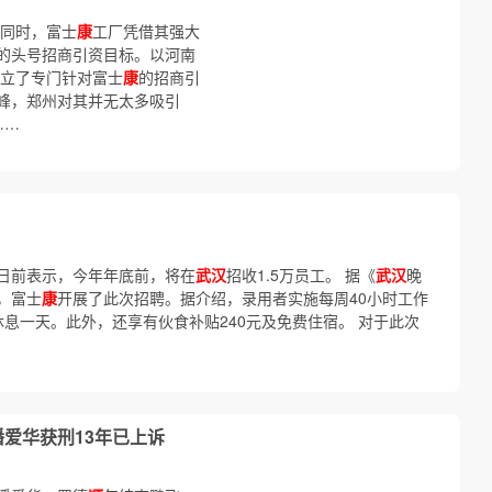
 同时，富士
康
工厂凭借其强大
的头号招商引资目标。以河南
成立了专门针对富士
康
的招商引
峰，郑州对其并无太多吸引
……
日前表示，今年年底前，将在
武汉
招收1.5万员工。 据《
武汉
晚
，富士
康
开展了此次招聘。据介绍，录用者实施每周40小时工作
息一天。此外，还享有伙食补贴240元及免费住宿。 对于此次
爱华获刑13年已上诉