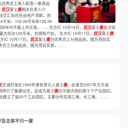
1名优秀员工每人配发一套商品
。
武汉
富士
康
相关负责人介
线交汇处的光谷地产湾郡，房
米、102.06平米和126.36
年内不能上市交易。……东方IC 10月16日，
武汉
富士
康
首次给
的达126平米，并拥有产权。 东方IC 10月17日，
武汉
富士
康
C 10月17日，
武汉
富士
康
为优秀员工分商品房，图为项目实
秀员工分商品房，图为项目实景。……
汉
东湖开发区1993年便有意引入富士
康
，此事至2007年方才成
园举行了奠基仪式，这成为富士
康
在中国大陆的第十个产业园区。
陆建立了逾20个工业园区。主要分布在珠三角、长三角、……
涉及主体不只一家