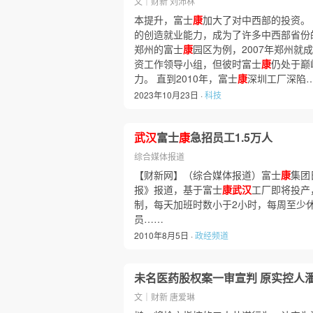
文｜财新 刘沛林
本提升，富士
康
加大了对中西部的投资。
的创造就业能力，成为了许多中西部省份
郑州的富士
康
园区为例，2007年郑州就
资工作领导小组，但彼时富士
康
仍处于巅
力。 直到2010年，富士
康
深圳工厂深陷
2023年10月23日 ·
科技
武汉
富士
康
急招员工1.5万人
综合媒体报道
【财新网】（综合媒体报道）富士
康
集团
报》报道，基于富士
康武汉
工厂即将投产
制，每天加班时数小于2小时，每周至少休
员……
2010年8月5日 ·
政经频道
未名医药股权案一审宣判 原实控人潘
文｜财新 唐爱琳