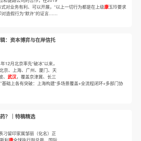
过和健路公司的合作，在2019
方式对业务有利、可以开展，“以上一切行为都是在上级
康
玉玲要求
对造假行为“默许”的证言……
辑：资本博弈与在岸信托
年12月北京率先“破冰”以来，
—北京、上海、广州、厦门、天
波、
武汉
，覆盖京津冀、长三
”基础上各有突破：上海构建“多场景覆盖+全流程闭环+多部门协
药？｜特稿精选
表刁留印家属邹丽（化名）正
阿斯利
康
全球执行副总裁、国际