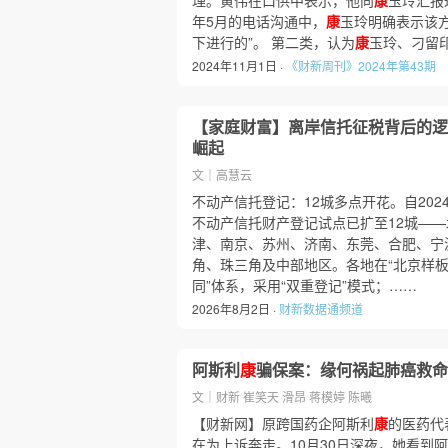
理。黄伟在口供中表示，他向
康
玉玲汇报
年5月的电话沟通中，
康
玉玲明确表示该
下进行的”。 第二类，认为
康
玉玲、刁留印
2024年11月1日 ·
《财新周刊》2024年第43期
【家庭财富】离岸信托征税背后的逻
崛起
文｜高慧云
不动产信托登记：12城多点开花。自2024
不动产信托财产登记试点已扩至12城—
津、南京、苏州、济南、东莞、合肥、宁
角、珠三角及中部地区。各地在“北京样板
同”体系，采用“双重登记”模式；……
2026年8月2日 ·
财新数据通频道
阿斯利
康
骗保案：缘何祸起肺癌救命
文｜财新 崔笑天 滑昂 蒋模婷 陈曦
【财新网】原跨国药企阿斯利
康
的医药代
在为上诉奔走。10月30日深夜，她看到