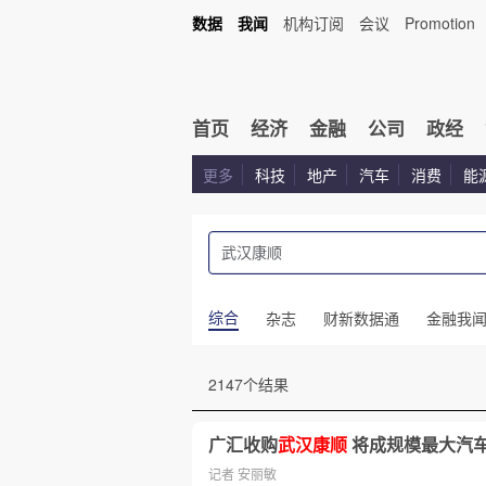
数据
我闻
机构订阅
会议
Promotion
首页
经济
金融
公司
政经
更多
科技
地产
汽车
消费
能
综合
杂志
财新数据通
金融我
2147个结果
广汇收购
武汉康顺
将成规模最大汽
记者 安丽敏