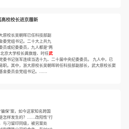
属高校校长进京履新
大原校长吴朝晖已任科技部副
金委党组书记。二十大上共九
委员或纪委委员，九人都是“两
、北京大学校长龚旗煌、时任
武
党委书记张军连续当选十九、二十届中央纪委委员。 九人中，已
易职。其中，浙大原校长吴朝晖转任科技部副部长，武大原校长窦
基金委员会党组书记。……
“骗保”案，如今这家知名跨国
是怎样发生的？……改阳性”行
，与刁留印同级，被另案处