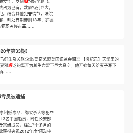
潘爱华、罗德
顺
勾结李鹏飞，
法占为己有，数额特别巨大，
犯。结合其他犯罪情节，法院
罪，判处有期徒刑13年；罗德
飞犯职务侵占罪……
20年第33期）
广东排查盒马鲜生及关联企业/爱奇艺遭美国证监会调查 【微纪录】天堂里的
妻邓
顺
芝的离开为其生命留下巨大真空。他开始每天给妻子写下
缅……
恐专员被逮捕
期从事制贩毒品、绑架杀人等犯罪
害13名中国船员，时任公安部
专案组成员，经过7个多月的
获得央视2012年度“感动中