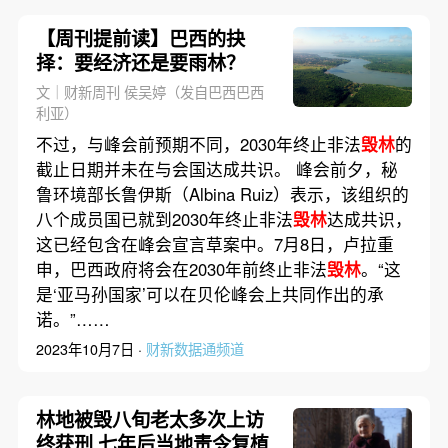
【周刊提前读】巴西的抉
择：要经济还是要雨林？
文｜财新周刊 侯吴婷（发自巴西巴西
利亚）
不过，与峰会前预期不同，2030年终止非法
毁林
的
截止日期并未在与会国达成共识。 峰会前夕，秘
鲁环境部长鲁伊斯（Albina Ruiz）表示，该组织的
八个成员国已就到2030年终止非法
毁林
达成共识，
这已经包含在峰会宣言草案中。7月8日，卢拉重
申，巴西政府将会在2030年前终止非法
毁林
。“这
是‘亚马孙国家’可以在贝伦峰会上共同作出的承
诺。”……
2023年10月7日 ·
财新数据通频道
林地被毁八旬老太多次上访
终获刑 七年后当地责令复植