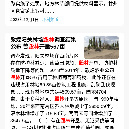
为实施了处罚。地方林草部门提供材料显示，甘州
区党寨镇上寨村……
2023年12月1日 ·
环科频道
敦煌阳关林场
毁林
调查结果
公布 曾
毁林
开垦567亩
调查发现，阳关林场在西南片区
存在防护林减少、葡萄园增加、
毁林
开垦、防护林
质量下降等问题。2013至2014年，敦煌酒业公司
毁林
开垦567亩用于种植葡萄和枣树。此外还存在
违规占用林地99.85亩修筑工程设施，乱砍乱伐现
象……现有林地总共是4509.57亩，园地4704.1
亩。由于多种经营、
毁林
开垦等原因，与1990年相
比，30年来西南片区乔木林地减少了3850.59亩，
灌木林地增加了518.93亩，葡萄园等园地增加了
3547.5亩。 （二）存在
毁林
开垦、无证采伐等问
题。 一是违规批准占用防护林建设葡萄园、枣园