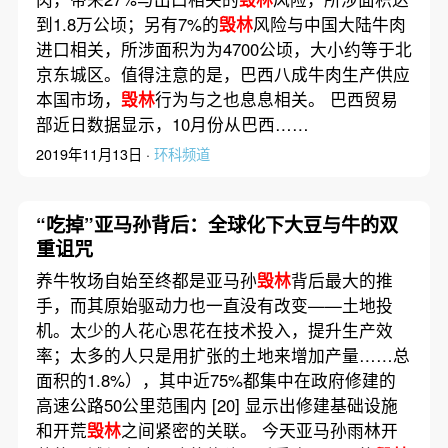
到1.8万公顷；另有7%的
毁林
风险与中国大陆牛肉
进口相关，所涉面积为为4700公顷，大小约等于北
京东城区。值得注意的是，巴西八成牛肉生产供应
本国市场，
毁林
行为与之也息息相关。 巴西贸易
部近日数据显示，10月份从巴西……
2019年11月13日 ·
环科频道
“吃掉”亚马孙背后：全球化下大豆与牛的双
重诅咒
养牛牧场自始至终都是亚马孙
毁林
背后最大的推
手，而其原始驱动力也一直没有改变——土地投
机。太少的人花心思花在技术投入，提升生产效
率；太多的人只是用扩张的土地来增加产量……总
面积的1.8%），其中近75%都集中在政府修建的
高速公路50公里范围内 [20] 显示出修建基础设施
和开荒
毁林
之间紧密的关联。 今天亚马孙雨林开