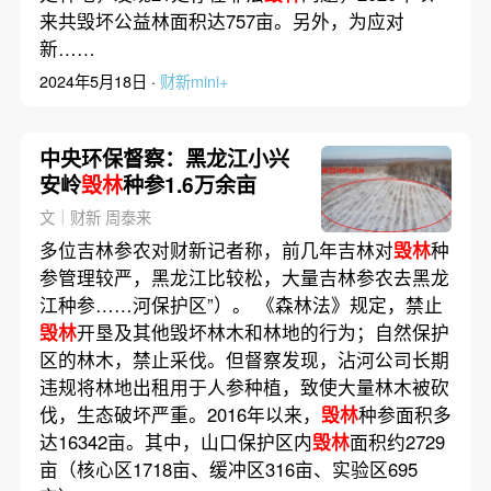
来共毁坏公益林面积达757亩。另外，为应对
新……
2024年5月18日 ·
财新mini+
中央环保督察：黑龙江小兴
安岭
毁林
种参1.6万余亩
文｜财新 周泰来
多位吉林参农对财新记者称，前几年吉林对
毁林
种
参管理较严，黑龙江比较松，大量吉林参农去黑龙
江种参……河保护区”）。 《森林法》规定，禁止
毁林
开垦及其他毁坏林木和林地的行为；自然保护
区的林木，禁止采伐。但督察发现，沾河公司长期
违规将林地出租用于人参种植，致使大量林木被砍
伐，生态破坏严重。2016年以来，
毁林
种参面积多
达16342亩。其中，山口保护区内
毁林
面积约2729
亩（核心区1718亩、缓冲区316亩、实验区695