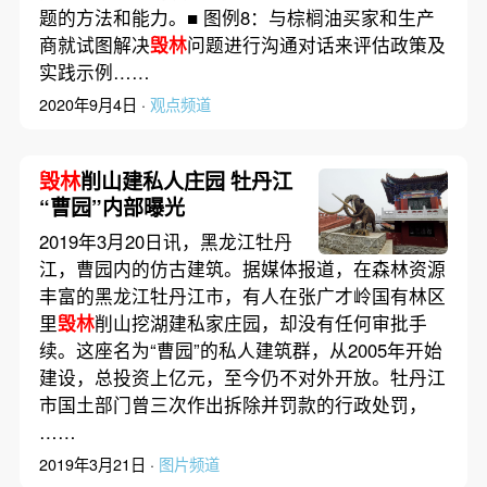
题的方法和能力。■ 图例8：与棕榈油买家和生产
商就试图解决
毁林
问题进行沟通对话来评估政策及
实践示例……
2020年9月4日 ·
观点频道
毁林
削山建私人庄园 牡丹江
“曹园”内部曝光
2019年3月20日讯，黑龙江牡丹
江，曹园内的仿古建筑。据媒体报道，在森林资源
丰富的黑龙江牡丹江市，有人在张广才岭国有林区
里
毁林
削山挖湖建私家庄园，却没有任何审批手
续。这座名为“曹园”的私人建筑群，从2005年开始
建设，总投资上亿元，至今仍不对外开放。牡丹江
市国土部门曾三次作出拆除并罚款的行政处罚，
……
2019年3月21日 ·
图片频道