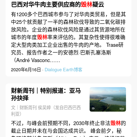
巴西对华牛肉主要供应商的
毁林
疑云
有1200多个巴西城市参与了对华肉类贸易，但是其
中25个就贡献了一半的森林砍伐导致的二氧化碳排
放风险。企业的森林砍伐风险是通过其货源地所在
城市的年度
毁林
率来评估的。其复杂性使得很难确
定大型肉类加工企业出售的牛肉的产地。 Trase研
究员、报告作者之一的安德烈·巴斯孔塞洛斯
（André Vasconc……
2020年6月16日 ·
Dialogue Earth博客
财新周刊｜特别报道：亚马
孙抉择
文｜财新周刊 侯吴婷（发自巴西巴西
利亚）
不过，与峰会前预期不同，2030年终止非法
毁林
的
截止日期并未在与会国达成共识。 峰会前夕，秘