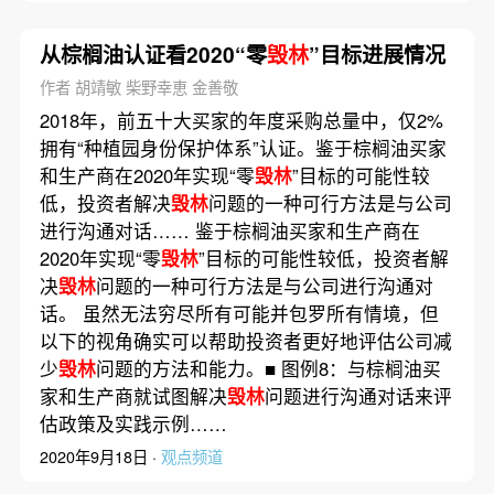
从棕榈油认证看2020“零
毁林
”目标进展情况
作者 胡靖敏 柴野幸恵 金善敬
2018年，前五十大买家的年度采购总量中，仅2%
拥有“种植园身份保护体系”认证。鉴于棕榈油买家
和生产商在2020年实现“零
毁林
”目标的可能性较
低，投资者解决
毁林
问题的一种可行方法是与公司
进行沟通对话…… 鉴于棕榈油买家和生产商在
2020年实现“零
毁林
”目标的可能性较低，投资者解
决
毁林
问题的一种可行方法是与公司进行沟通对
话。 虽然无法穷尽所有可能并包罗所有情境，但
以下的视角确实可以帮助投资者更好地评估公司减
少
毁林
问题的方法和能力。■ 图例8：与棕榈油买
家和生产商就试图解决
毁林
问题进行沟通对话来评
估政策及实践示例……
2020年9月18日 ·
观点频道