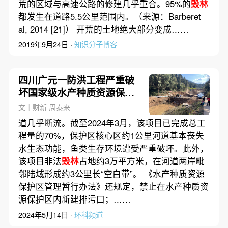
荒的区域与高速公路的修建几乎重合。95%的
毁林
都发生在道路5.5公里范围内。（来源：Barberet
al, 2014 [21]） 开荒的土地绝大部分变成……
2019年9月24日 ·
知识分子博客
四川广元一防洪工程严重破
坏国家级水产种质资源保护
区
文｜财新 周泰来
道几乎断流。截至2024年3月，该项目已完成总工
程量的70%，保护区核心区约1公里河道基本丧失
水生态功能，鱼类生存环境遭受严重破坏。此外，
该项目非法
毁林
占地约3万平方米，在河道两岸毗
邻陆域形成约3公里长“空白带”。 《水产种质资源
保护区管理暂行办法》还规定，禁止在水产种质资
源保护区内新建排污口；……
2024年5月14日 ·
环科频道