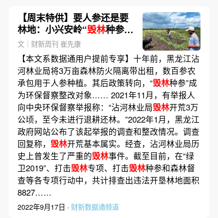
【周末特供】要人参还是要
林地：小兴安岭“
毁林
种参”
的思考
文｜财新周刊 崔先康
【本文系数据通用户提前专享】十年前，黑龙江沾
河林业局将3万亩森林防火隔离带出租，数百参农
承包用于人参种植。其后政策转向，“
毁林
种参”成
为环保督察整改对象…… 2021年11月，有举报人
向中央环保督察举报称：“沾河林业局
毁林
开荒3万
公顷，至今未进行退耕还林。”2022年1月，黑龙江
政府网站公布了该起举报的调查和整改情况。调查
回复称，
毁林
开荒基本属实。经查，沾河林业局历
史上曾发生了严重的
毁林
事件。截至目前，在“绿
卫2019”、打击
毁林
专项、打击
毁林
种参和森林督
查等各专项行动中，共计排查出违法开垦林地面积
8827……
2022年9月17日 ·
财新数据通频道