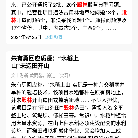
来，已公开通报了2批、20个
毁林
毁草典型问题。
其中，经营性项目违法占用林地草地问题13个，
毁
林
开垦问题6个，非法采伐问题1个。通报问题涉及
17个省份，其中，内蒙古3个，广西2个，……
2024年9月25日 ·
环科频道
朱有勇回应质疑：“水稻上
山”未造田开山
文｜财新 黄雨馨，徐迪（实习）
朱有勇回应称，“水稻上山”实际是一种杂交稻雨养
旱种的栽培技术，该项目水稻都种在原有耕地上，
并未
毁林
开山造田或整治新地…… 不少人担忧，
该项目是在“开山造田”“
毁林
造田”，需投入资金平
整土地、筑堤坝、修梯田等。常识中，水稻种植需
用大量水资源，在山上种水稻必须建设配套的水利
设施。而梯田难以机械化作业，又会增加人工成