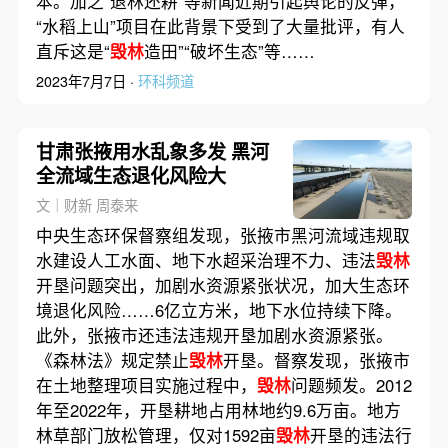
本。加之“退林还耕”等新闻近期引起舆论的反弹，
“水稻上山”项目在此背景下受到了大量批评，有人
直斥这是“
毁林
造田”“破坏生态”等……
2023年7月7日 ·
环科频道
甘肃张掖用水乱象多发 黑河
全流域生态退化风险大
文｜财新 周泰来
中央生态环保督察组发现，张掖市黑河流域违规取
水建设人工水面、地下水超采治理不力、违法
毁林
开垦问题突出，加剧水资源紧张状况，加大生态环
境退化风险……6亿立方米，地下水位持续下降。
此外，张掖市还违法违规开垦加剧水资源紧张。
《森林法》规定禁止
毁林
开垦。督察发现，张掖市
在土地整理项目实施过程中，
毁林
问题频发。2012
年至2022年，开垦耕地占用林地约9.6万亩。地方
林草部门放松管理，仅对1592亩
毁林
开垦的违法行