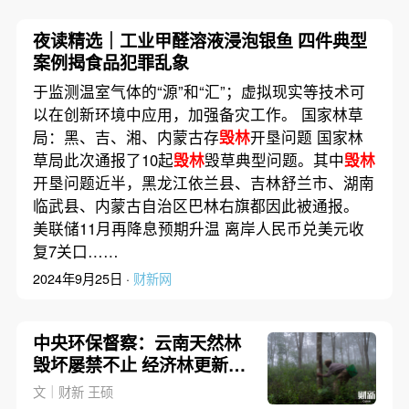
夜读精选｜工业甲醛溶液浸泡银鱼 四件典型
案例揭食品犯罪乱象
于监测温室气体的“源”和“汇”；虚拟现实等技术可
以在创新环境中应用，加强备灾工作。 国家林草
局：黑、吉、湘、内蒙古存
毁林
开垦问题 国家林
草局此次通报了10起
毁林
毁草典型问题。其中
毁林
开垦问题近半，黑龙江依兰县、吉林舒兰市、湖南
临武县、内蒙古自治区巴林右旗都因此被通报。
美联储11月再降息预期升温 离岸人民币兑美元收
复7关口……
2024年9月25日 ·
财新网
中央环保督察：云南天然林
毁坏屡禁不止 经济林更新偷
梁换柱
文｜财新 王硕