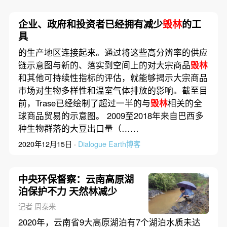
企业、政府和投资者已经拥有减少
毁林
的工
具
的生产地区连接起来。通过将这些高分辨率的供应
链示意图与新的、落实到空间上的对大宗商品
毁林
和其他可持续性指标的评估，就能够揭示大宗商品
市场对生物多样性和温室气体排放的影响。截至目
前，Trase已经绘制了超过一半的与
毁林
相关的全
球商品贸易的示意图。 2009至2018年来自巴西多
种生物群落的大豆出口量（……
2020年12月15日 ·
Dialogue Earth博客
中央环保督察：云南高原湖
泊保护不力 天然林减少
记者 周泰来
2020年，云南省9大高原湖泊有7个湖泊水质未达