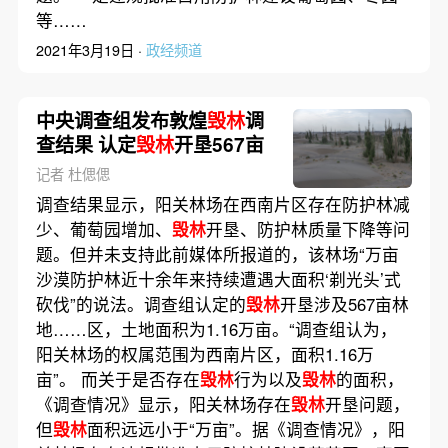
等……
2021年3月19日 ·
政经频道
中央调查组发布敦煌
毁林
调
查结果 认定
毁林
开垦567亩
记者 杜偲偲
调查结果显示，阳关林场在西南片区存在防护林减
少、葡萄园增加、
毁林
开垦、防护林质量下降等问
题。但并未支持此前媒体所报道的，该林场“万亩
沙漠防护林近十余年来持续遭遇大面积‘剃光头’式
砍伐”的说法。调查组认定的
毁林
开垦涉及567亩林
地……区，土地面积为1.16万亩。“调查组认为，
阳关林场的权属范围为西南片区，面积1.16万
亩”。 而关于是否存在
毁林
行为以及
毁林
的面积，
《调查情况》显示，阳关林场存在
毁林
开垦问题，
但
毁林
面积远远小于“万亩”。据《调查情况》，阳