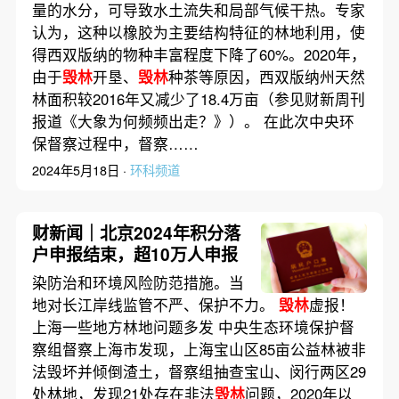
量的水分，可导致水土流失和局部气候干热。专家
认为，这种以橡胶为主要结构特征的林地利用，使
得西双版纳的物种丰富程度下降了60%。2020年，
由于
毁林
开垦、
毁林
种茶等原因，西双版纳州天然
林面积较2016年又减少了18.4万亩（参见财新周刊
报道《大象为何频频出走？》）。 在此次中央环
保督察过程中，督察……
2024年5月18日 ·
环科频道
财新闻｜北京2024年积分落
户申报结束，超10万人申报
染防治和环境风险防范措施。当
地对长江岸线监管不严、保护不力。
毁林
虚报！
上海一些地方林地问题多发 中央生态环境保护督
察组督察上海市发现，上海宝山区85亩公益林被非
法毁坏并倾倒渣土，督察组抽查宝山、闵行两区29
处林地，发现21处存在非法
毁林
问题，2020年以