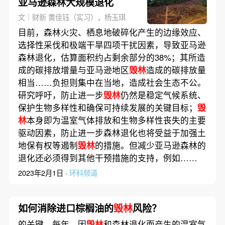
亚马逊森林大规模退化
文｜财新 黄佳钰（实习），杨玉琪
目前，森林火灾、栖息地破碎化产生的边缘效应、
选择性采伐和极端干旱四项干扰因素，导致亚马逊
森林退化，估算面积约占剩余部分的38%；其所造
成的碳排放增量与亚马逊地区
毁林
造成的碳排放量
相当……负担则集中在当地，造成社会生态不公。
研究呼吁，防止进一步
毁林
仍然是稳定气候系统、
保护生物多样性和确保可持续发展的关键目标；
毁
林
本身即为温室气体排放和生物多样性丧失的主要
驱动因素，防止进一步森林退化也将受益于加强土
地保有权等遏制
毁林
的措施。但减少亚马逊森林的
退化还必须得到其他干预措施的支持，例如……
2023年2月1日 ·
环科频道
如何消除进口棕榈油的
毁林
风险？
的关键。每年，因
毁林
和森林退化而产生的温室气