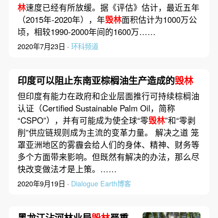
林
速度已经有所放缓。据《评估》估计，最近五年
（2015年-2020年），年
毁林
面积估计为1000万公
顷，相较1990-2000年间的1600万……
2020年7月23日 ·
环科频道
印度可以阻止东南亚棕榈油生产造成的
毁林
但印度有能力在政府和企业层面推行可持续棕榈油
认证（Certified Sustainable Palm Oil，简称
“CSPO”），并有可能成为使全球“零
毁林
”和“零剥
削”供应链规则成为主流的变革力量。 解决之道 笼
罩亚洲地区的雾霾会给人们的身体、精神、财务等
多个方面带来影响。但既然有解决的办法，那么尽
快改变做法才是上策。……
2020年9月19日 ·
Dialogue Earth博客
黑龙江沾河林业局
毁林
严重