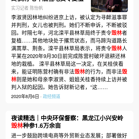
实习记者 陈怡帆
李淑贤因林地纠纷进京上访，被认定为寻衅滋事罪
并判刑，女儿也被判刑。她们不断申诉，不断被驳
回。时隔七年，河北滦平县林草局终于责令
毁林
者
复植……其他地块处于撂荒状态，而马蹄沟道路长
满蒿草、荆条。滦平县林草局表示，将责令
毁林
人
平某在2020年9月30日前完成陈营村破坏退耕还林
地的栽植。 滦平县林草局这一决定，在关桂侠看
来，能证明陈营村确有非法
毁林
的行为，而非法
毁
林
则是她和母亲李淑贤、姐姐关桂香持续上访并被
判入狱的起因。她告诉财新记者，“这……
2020年8月6日 ·
政经频道
夜读精选｜中央环保督察：黑龙江小兴安岭
毁林
种参1.6万余亩
进一步鼓励跨境电商等外贸新业态发展；部署做好