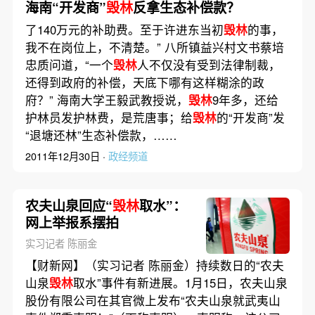
海南“开发商”
毁林
反拿生态补偿款？
了140万元的补助费。至于许进东当初
毁林
的事，
我不在岗位上，不清楚。” 八所镇益兴村文书蔡培
忠质问道，“一个
毁林
人不仅没有受到法律制裁，
还得到政府的补偿，天底下哪有这样糊涂的政
府？” 海南大学王毅武教授说，
毁林
9年多，还给
护林员发护林费，是荒唐事；给
毁林
的“开发商”发
“退塘还林”生态补偿款，……
2011年12月30日 ·
政经频道
农夫山泉回应“
毁林
取水”：
网上举报系摆拍
实习记者 陈丽金
【财新网】（实习记者 陈丽金）持续数日的“农夫
山泉
毁林
取水”事件有新进展。1月15日，农夫山泉
股份有限公司在其官微上发布“农夫山泉就武夷山