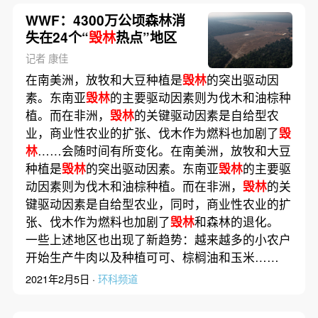
WWF：4300万公顷森林消
失在24个“
毁林
热点”地区
记者 康佳
在南美洲，放牧和大豆种植是
毁林
的突出驱动因
素。东南亚
毁林
的主要驱动因素则为伐木和油棕种
植。而在非洲，
毁林
的关键驱动因素是自给型农
业，商业性农业的扩张、伐木作为燃料也加剧了
毁
林
……会随时间有所变化。在南美洲，放牧和大豆
种植是
毁林
的突出驱动因素。东南亚
毁林
的主要驱
动因素则为伐木和油棕种植。而在非洲，
毁林
的关
键驱动因素是自给型农业，同时，商业性农业的扩
张、伐木作为燃料也加剧了
毁林
和森林的退化。
一些上述地区也出现了新趋势：越来越多的小农户
开始生产牛肉以及种植可可、棕榈油和玉米……
2021年2月5日 ·
环科频道