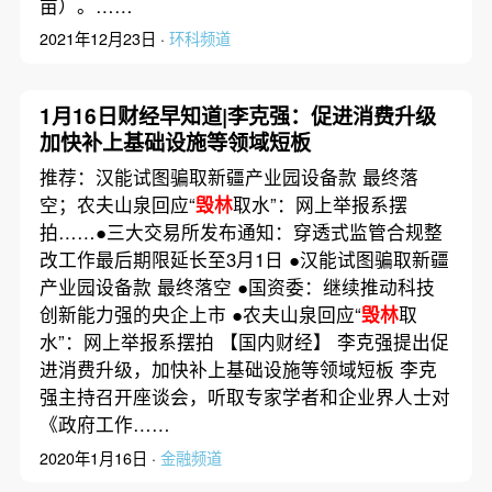
亩）。……
2021年12月23日 ·
环科频道
1月16日财经早知道|李克强：促进消费升级
加快补上基础设施等领域短板
推荐：汉能试图骗取新疆产业园设备款 最终落
空；农夫山泉回应“
毁林
取水”：网上举报系摆
拍……●三大交易所发布通知：穿透式监管合规整
改工作最后期限延长至3月1日 ●汉能试图骗取新疆
产业园设备款 最终落空 ●国资委：继续推动科技
创新能力强的央企上市 ●农夫山泉回应“
毁林
取
水”：网上举报系摆拍 【国内财经】 李克强提出促
进消费升级，加快补上基础设施等领域短板 李克
强主持召开座谈会，听取专家学者和企业界人士对
《政府工作……
2020年1月16日 ·
金融频道