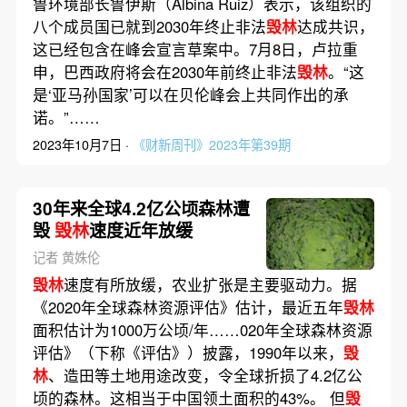
鲁环境部长鲁伊斯（Albina Ruiz）表示，该组织的
八个成员国已就到2030年终止非法
毁林
达成共识，
这已经包含在峰会宣言草案中。7月8日，卢拉重
申，巴西政府将会在2030年前终止非法
毁林
。“这
是‘亚马孙国家’可以在贝伦峰会上共同作出的承
诺。”……
2023年10月7日 ·
《财新周刊》2023年第39期
30年来全球4.2亿公顷森林遭
毁
毁林
速度近年放缓
记者 黄姝伦
毁林
速度有所放缓，农业扩张是主要驱动力。据
《2020年全球森林资源评估》估计，最近五年
毁林
面积估计为1000万公顷/年……020年全球森林资源
评估》（下称《评估》）披露，1990年以来，
毁
林
、造田等土地用途改变，令全球折损了4.2亿公
顷的森林。这相当于中国领土面积的43%。 但
毁