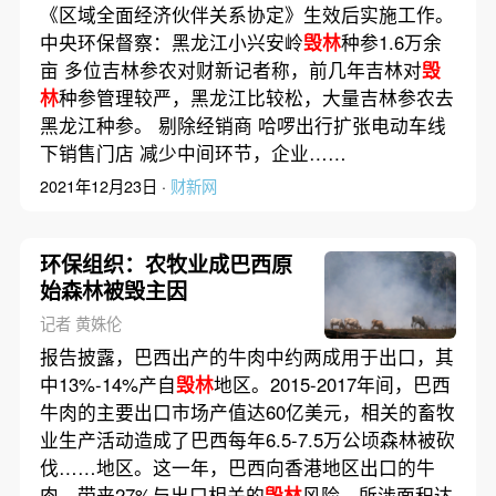
《区域全面经济伙伴关系协定》生效后实施工作。
中央环保督察：黑龙江小兴安岭
毁林
种参1.6万余
亩 多位吉林参农对财新记者称，前几年吉林对
毁
林
种参管理较严，黑龙江比较松，大量吉林参农去
黑龙江种参。 剔除经销商 哈啰出行扩张电动车线
下销售门店 减少中间环节，企业……
2021年12月23日 ·
财新网
环保组织：农牧业成巴西原
始森林被毁主因
记者 黄姝伦
报告披露，巴西出产的牛肉中约两成用于出口，其
中13%-14%产自
毁林
地区。2015-2017年间，巴西
牛肉的主要出口市场产值达60亿美元，相关的畜牧
业生产活动造成了巴西每年6.5-7.5万公顷森林被砍
伐……地区。这一年，巴西向香港地区出口的牛
肉，带来27%与出口相关的
毁林
风险，所涉面积达