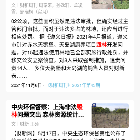
文｜财新周刊 周泰来，孙逸轩、孟凌
霄、邹晓桐（实习）
02公顷，这些面积虽然是违法审批，但确实经过主
管部门审批，而对于违法多占的林地，还应当进行
相应处罚。 据《遵义日报》2021年4月报道，遵义
市针对赤水天鹅堡、天岛湖康养项目
毁林
开发问
题，对15起违法使用林地已全部实施行政处罚，并
移交公安立案侦查，对8人采取强制措施，追责问
责14人。 多位天鹅堡和天岛湖的销售人员对财新
表……
2021年11月6日 ·
《财新周刊》2021年第43期
中央环保督察：上海非法
毁
林
问题突出 森林资源统计数
据失真
文｜财新 王硕
【财新网】5月17日，中央生态环保督察组公布了