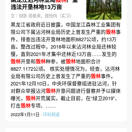
违法开垦林地13万亩
文｜财新 周泰来，聂怡鸣（实习）
黑龙江省政府近日披露，中国龙江森林工业集团有
限公司下属沾河林业局历史上曾发生严重的
毁林
事
件，排查出违法开垦林地面积8827公顷，约13万
亩。整改过程中，2018年以来沾河林业局还林较
慢，直到2021年才集中还林近13万亩……发生的
毁林
开垦和
毁林
种参，被
毁林
地面积合计
8827.1172公顷。 核实处理情况为，经查，沾河林
业局有限公司历史上曾发生了严重的
毁林
事件。
2021年12月10日，中央环保督察组进驻沾河，针
对群众举报沾河
毁林
开垦问题进行督察并予以媒体
曝光，
毁林
开荒属实。截止目前，在“绿卫2019”、
打击
毁林
专项、……
2022年1月11日 ·
环科频道