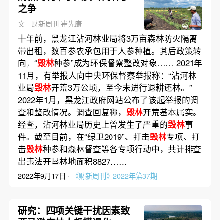
之争
文｜财新周刊 崔先康
十年前，黑龙江沾河林业局将3万亩森林防火隔离
带出租，数百参农承包用于人参种植。其后政策转
向，“
毁林
种参”成为环保督察整改对象…… 2021年
11月，有举报人向中央环保督察举报称：“沾河林
业局
毁林
开荒3万公顷，至今未进行退耕还林。”
2022年1月，黑龙江政府网站公布了该起举报的调
查和整改情况。调查回复称，
毁林
开荒基本属实。
经查，沾河林业局历史上曾发生了严重的
毁林
事
件。截至目前，在“绿卫2019”、打击
毁林
专项、打
击
毁林
种参和森林督查等各专项行动中，共计排查
出违法开垦林地面积8827……
2022年9月17日 ·
《财新周刊》2022年第37期
研究：四项关键干扰因素致