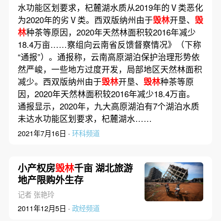
水功能区划要求，杞麓湖水质从2019年的Ⅴ类恶化
为2020年的劣Ⅴ类。西双版纳州由于
毁林
开垦、
毁
林
种茶等原因，2020年天然林面积较2016年减少
18.4万亩……察组向云南省反馈督察情况》（下称
“通报”）。通报称，云南高原湖泊保护治理形势依
然严峻，一些地方过度开发，局部地区天然林面积
减少。西双版纳州由于
毁林
开垦、
毁林
种茶等原
因，2020年天然林面积较2016年减少18.4万亩。
通报显示，2020年，九大高原湖泊有7个湖泊水质
未达水功能区划要求，杞麓湖水……
2021年7月16日 ·
环科频道
小产权房
毁林
千亩 湖北旅游
地产限购外生存
记者 张艳玲
2011年12月5日 ·
政经频道