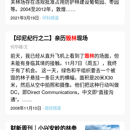
关林场存在违规批准占用防护林建设葡萄园、枣园
等。2004至2012年，敦煌……
2021年3月19日 ·
环科频道
【印尼纪行之二】亲历
毁林
现场
何华峰/文
前天，我已经从直升飞机上看到了
毁林
的场面，但
未能有身临其境的接触。11月7日（周五），我终
于有了机会。 这一天，绿色和平组织要去一个被
毁的林子悬挂一条巨大的横幅，面积是20米X30
米，然后从空中拍照和摄像。他们把这种行动叫做
DC，即Direct Communications，中文即“直接沟
通”。……
2008年11月10日 ·
政经频道
财新周刊｜小兴安岭的林参