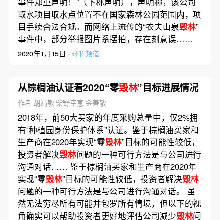
事件郑重声明！”（下称声明），声明称，该公司
取水项目取水点位置不在国家森林公园范围内，项
目手续合法合规。而网络上流传的“农夫山泉
毁林
”
事件中，部分举报图片系摆拍，存在刻意误……
2020年1月15日 ·
环科频道
从棕榈油认证看2020“零
毁林
”目标进展情况
作者 胡靖敏 柴野幸恵 金善敬
2018年，前50大买家的年度采购总量中，仅2%拥
有“种植园身份保护体系”认证。鉴于棕榈油买家和
生产商在2020年实现“零
毁林
”目标的可能性较低，
投资者解决
毁林
问题的一种可行方法是与公司进行
沟通对话…… 鉴于棕榈油买家和生产商在2020年
实现“零
毁林
”目标的可能性较低，投资者解决
毁林
问题的一种可行方法是与公司进行沟通对话。 虽
然无法穷尽所有可能并包罗所有情境，但以下的视
角确实可以帮助投资者更好地评估公司减少
毁林
问