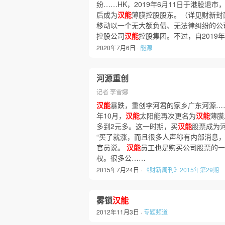
纷……HK，2019年6月11日于港股退市
后成为
汉能
薄膜控股股东。（详见财新封
移动以一个无大额负债、无法律纠纷的公
控股公司
汉能
控股集团。不过，自2019
2020年7月6日 ·
能源
河源重创
记者 李雪娜
汉能
暴跌，重创李河君的家乡广东河源……
年10月，
汉能
太阳能再次更名为
汉能
薄膜
多到2元多。这一时期，买
汉能
股票成为
“买了就涨，而且很多人声称有内部消息，
官员说。
汉能
员工也是购买公司股票的一
权。很多公……
2015年7月24日 ·
《财新周刊》2015年第29期
雾锁
汉能
2012年11月3日 ·
专题频道