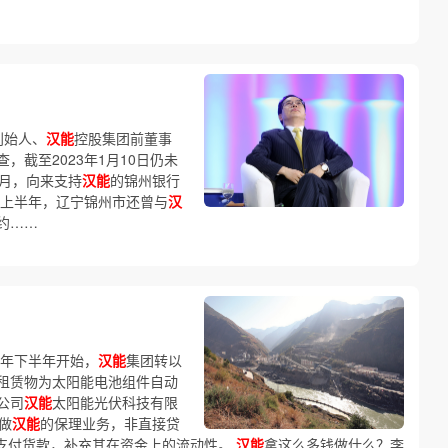
创始人、
汉能
控股集团前董事
截至2023年1月10日仍未
4月，向来支持
汉能
的锦州银行
年上半年，辽宁锦州市还曾与
汉
约……
4年下半年开始，
汉能
集团转以
租赁物为太阳能电池组件自动
公司
汉能
太阳能光伏科技有限
做
汉能
的保理业务，非直接贷
支付货款，补充其在资金上的流动性。
汉能
拿这么多钱做什么？李