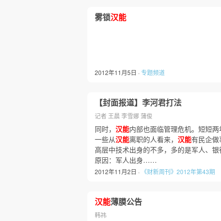
雾锁
汉能
2012年11月5日 ·
专题频道
【封面报道】李河君打法
记者 王晨 李雪娜 蒲俊
同时，
汉能
内部也面临管理危机。短短两
一些从
汉能
离职的人看来，
汉能
有民企做
高层中技术出身的不多，多的是军人、银
原因：军人出身……
2012年11月2日 ·
《财新周刊》2012年第43期
汉能
薄膜公告
韩祎