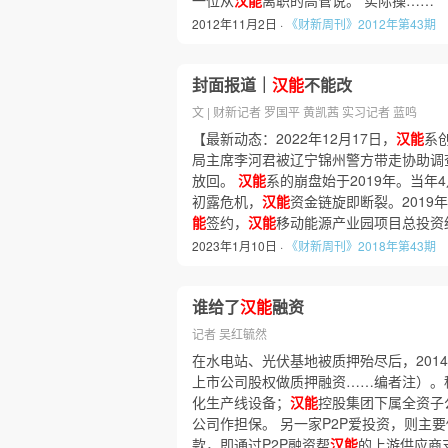
一位从
汉能
离职的高管说。 实际操……
2012年11月2日 ·
《财新周刊》2012年第43期
封面报道｜
汉能
不能改
文 | 财新记者 罗国平 黄凯茜 实习记者 蓝鸣
【最新动态：2022年12月17日，
汉能
系
局主席李河君被辽宁锦州警方带走协助调查，
放回。
汉能
系的崩盘始于2019年。当年
初露危机，
汉能
资金链旋即断裂。2019
能
签约，
汉能
移动能源产业园项目总投资
2023年1月10日 ·
《财新周刊》2018年第43期
谁给了
汉能
融资
记者 吴红毓然
在水电站、光伏基地被质押殆尽后，201
上市公司股权做质押融资……编者注）。
化生产线设备；
汉能
控股集团下属全资子
公司作担保。 另一家P2P爱投资，则主要
款，即通过P2P融资帮
汉能
的上游供应商