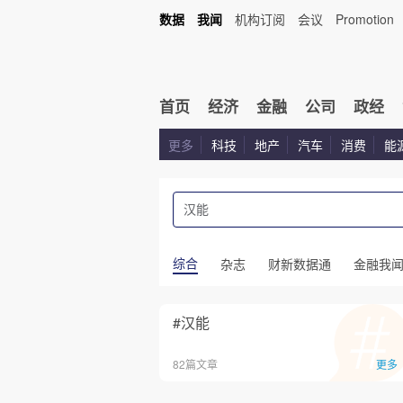
数据
我闻
机构订阅
会议
Promotion
首页
经济
金融
公司
政经
更多
科技
地产
汽车
消费
能
综合
杂志
财新数据通
金融我
#汉能
82篇文章
更多