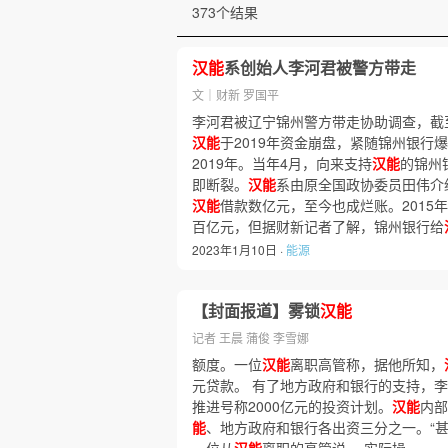
373个结果
汉能
系创始人李河君被警方带走
文｜财新 罗国平
李河君被辽宁锦州警方带走协助调查，截至2
汉能
于2019年资金崩盘，紧随锦州银行
2019年。当年4月，向来支持
汉能
的锦州
即断裂。
汉能
系由原全国政协委员田伟介
汉能
借款数亿元，至今也成烂账。2015
百亿元，但据财新记者了解，锦州银行给
2023年1月10日 ·
能源
【封面报道】雾锁
汉能
记者 王晨 蒲俊 李雪娜
额度。一位
汉能
离职高管称，据他所知，
元贷款。 有了地方政府和银行的支持，
推进号称2000亿元的投资计划。
汉能
内部
能
、地方政府和银行各出资三分之一。“