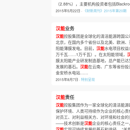
（2.88%），主要机构投资者包括Blackroc
2015年5月22日 ·
《财新周刊》2015年第20期
汉能
业务
汉能
控股集团是全球化的清洁能源跨国公
北京，在国内多个省份以及北美、欧洲、
阳能薄膜发电。目前，
汉能
水电项目权益总
万千瓦……1万千瓦）。在太阳能领域，
膜太阳能产业研发制造基地，总产能已达到
发展的基石。
汉能
在云南、广东等省份投
金安桥水电站……
2015年8月7日 ·
特别呈现
汉能
责任
汉能
控股集团作为一家全球化的清洁能源
保护环境、人类可持续作为企业的核心责
对员工、对利益相关方、对环境和社会的责
——技术创新是
汉能
企业的核心责任之一
汉能
实现可持续发展的基石和途径。 “关