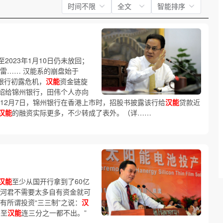
时间不限
全文
智能排序
023年1月10日仍未放回；
爆雷…… 汉能系的崩盘始于
银行初露危机，
汉能
资金链旋
绍给锦州银行，田伟个人亦向
年12月7日，锦州银行在香港上市时，招股书披露该行给
汉能
贷款近
汉能
的融资实际更多，不少转成了表外。（详……
汉能
至少从国开行拿到了60亿
李河君不需要太多自有资金就可
有所谓投资“三三制”之说：
汉
甚至
汉能
连三分之一都不出。”