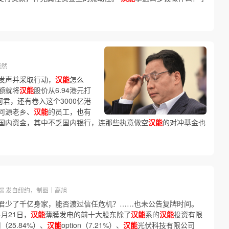
毓然
发声并采取行动，
汉能
怎么
额就将
汉能
股价从6.94港元打
君，还有卷入这个3000亿港
河源老乡、
汉能
的员工，也有
国内资金，其中不乏国内银行，连那些执意做空
汉能
的对冲基金也
王端 发自纽约，制图｜高旭
君少了千亿身家，能否渡过信任危机？……也未公告复牌时间。
4月21日，
汉能
薄膜发电的前十大股东除了
汉能
系的
汉能
投资有限
25.84%）、
汉能
option（7.21%）、
汉能
光伏科技有限公司