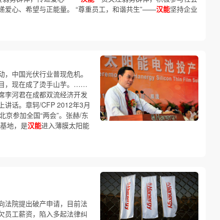
爱心、希望与正能量。 “尊重员工，和谐共生”——
汉能
坚持企业
动，中国光伏行业普现危机。
目，现在成了烫手山芋。……
席李河君在成都双流经济开发
话。章轲/CFP 2012年3月
京参加全国“两会”。张赫/东
基地，是
汉能
进入薄膜太阳能
向法院提出破产申请，目前法
欠员工薪资，陷入多起法律纠