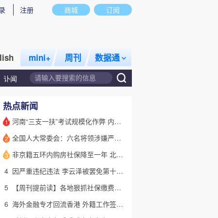
录
注册
商城
订阅
lish
mini+
周刊
数据通
讣闻
热点新闻
河南“三支一扶”考试规模化作弊 内外勾结提前获取试卷
1
全国人大常委会：六名将领涉嫌严重违纪违法 被罢免全国人大代表
2
话题
特别呈现
私房课
非京籍五环内购房社保降至一年 北京市公积金最高可贷340万元
3
4
因严重违纪违法 李云泽被罢免第十四届全国人大代表职务
5
【周刊提前读】各地狠抓社保缴费基数 合规与企业减负如何平衡？
6
海外金融专才回流香港 外籍工作签证翻倍