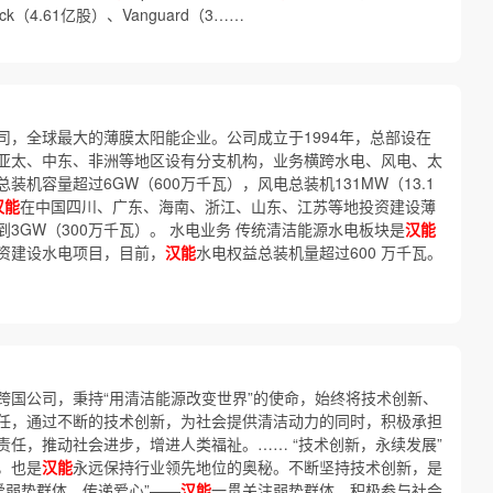
k（4.61亿股）、Vanguard（3……
司，全球最大的薄膜太阳能企业。公司成立于1994年，总部设在
亚太、中东、非洲等地区设有分支机构，业务横跨水电、风电、太
装机容量超过6GW（600万千瓦），风电总装机131MW（13.1
汉能
在中国四川、广东、海南、浙江、山东、江苏等地投资建设薄
3GW（300万千瓦）。 水电业务 传统清洁能源水电板块是
汉能
资建设水电项目，目前，
汉能
水电权益总装机量超过600 万千瓦。
跨国公司，秉持“用清洁能源改变世界”的使命，始终将技术创新、
任，通过不断的技术创新，为社会提供清洁动力的同时，积极承担
任，推动社会进步，增进人类福祉。…… “技术创新，永续发展”
，也是
汉能
永远保持行业领先地位的奥秘。不断坚持技术创新，是
爱弱势群体，传递爱心”——
汉能
一贯关注弱势群体，积极参与社会