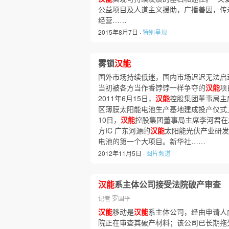
公益项目及人道主义援助，广播善因，传递
经营……
2015年8月7日 ·
特别呈现
雾锁
汉能
国外市场持续低迷，国内市场迟迟无法启
当初被各方当作香饽饽一样争夺的
汉能
项
2011年6月15日，
汉能
控股集团董事局主
区薄膜太阳能电池生产基地建成投产仪式上讲
10日，
汉能
控股集团董事局主席李河君在北
方IC 广东河源的
汉能
太阳能光伏产业研发
电池的第一个大项目。新华社……
2012年11月5日 ·
图片频道
汉能
系主体公司接受法院破产审查
记者 罗国平
汉能
移动是
汉能
系主体公司，经由申请人
院正在审查其破产材料；该公司已长期拖