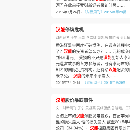
河君在此前接受财新记者采访时强……
2015年7月24日 ·
《财新周刊》2015年第29期
汉能
停牌危机
财新记者 于宁 王端 李雪娜 黄凯茜 鲁晓曦 吴红
香港证监会两度打破惯例，在调查过程中
了？
汉能
的投资者怎么办？……元的成交
到4.6港元。 受损的不只是
汉能
创始人李河
元造富故事的各方参与者，既有李河君的
知名的国际投资机构，还有给
汉能
配资的
未幸免。
汉能
的未来牵系着太……
2015年7月24日 ·
《财新周刊》2015年第29期
汉能
股价暴跌事件
文｜财新周刊 于宁 黄凯茜 吴红毓然 鲁晓曦，
香港上市的
汉能
薄膜发电暴跌，首富李河
谁的损失最大 谁的损失最大 截至2015年
公司（34.94%）、
汉能
控股集团有限公司（