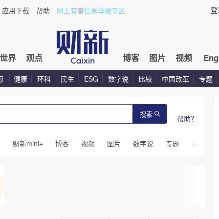
登
应用下载
帮助
网上有害信息举报专区
世界
观点
博客
图片
视频
Eng
源
健康
环科
民生
ESG
数字说
比较
中国改革
专题
搜索
帮助？
闻
财新mini+
博客
视频
图片
数字说
专题
会议