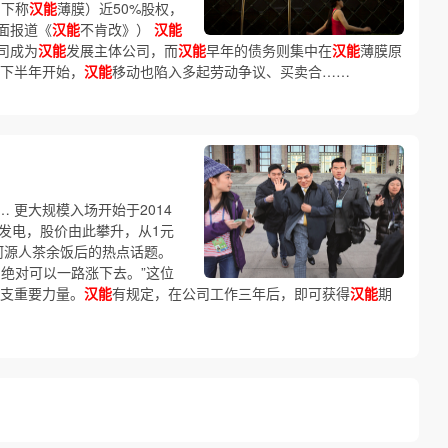
，下称
汉能
薄膜）近50%股权，
面报道《
汉能
不肯改》）
汉能
司成为
汉能
发展主体公司，而
汉能
早年的债务则集中在
汉能
薄膜原
年下半年开始，
汉能
移动也陷入多起劳动争议、买卖合……
 更大规模入场开始于2014
发电，股价由此攀升，从1元
河源人茶余饭后的热点话题。
绝对可以一路涨下去。”这位
支重要力量。
汉能
有规定，在公司工作三年后，即可获得
汉能
期