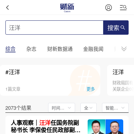
搜索
综合
杂志
财新数据通
金融我闻
财新mini
#汪洋
汪洋
财政局国有
1篇文章
更多
关联企业0
2073个结果
时间不限
全文
智能排序
人事观察｜
汪洋
任国务院副
秘书长 李保俊任民政部副部