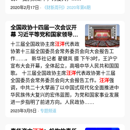
2020年2月17日 ·
《财新周刊》2020年第6期
全国政协十四届一次会议开
幕 习近平等党和国家领导人
到会祝贺
十三届全国政协主席
汪洋
代表政
协第十三届全国委员会常务委员会向大会报告工
作……。 新华社记者 翟健岚 摄 下午3时，王沪宁
宣布大会开幕，全体起立，高唱中华人民共和国国
歌。 十三届全国政协主席
汪洋
代表政协第十三届
全国委员会常务委员会向大会报告工作。
汪洋
强
调，中共二十大擘画了以中国式现代化全面推进中
华民族伟大复兴的宏伟蓝图，为党和国家事业发展
进一步指明了前进方向。人民政协……
2023年3月5日 ·
专题频道