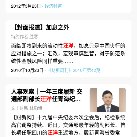
2012年3月23日 ·
经济频道
【封面报道】加息之外
特约作者 胜寒
面临即将到来的流动性
汪洋
，加息只是中国央行的
应对措施之一；汇改，宏观审慎监管，对于防范系
统性金融风险同样重要……
2010年10月23日 ·
《财新周刊》2010年第42期
人事观察｜一年三度履新 交
通部副部长
汪洋
任青海纪委
书记
文｜财新 林韵诗
【财新网】十九届中央纪委六次全会后，纪检系统
高官调整持续。近日，交通部最年轻的副部长、曾
长期任职四川的
汪洋
重返地方，履新青海省委常