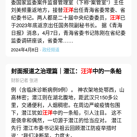
委国家监委案件监督管理室（下称“案管室”）主任
刘美频重返地方，接替
汪洋
出任青海省委常委、省
纪委书记。两人都是二十届中央纪委委员，
汪洋
已
于2023年底返京出任国务院副秘书长。 据《青海
日报》消息，4月7日，青海省委书记陈刚在省纪委
监委调研座谈，省委常……
2024年4月8日 ·
政经频道
封面报道之治理篇｜潜江：
汪洋
中的一条船
财新记者 张进
例（含临床诊断病例9例）。 神农架地处鄂西，山
高林密；潜江则在湖北腹地，距武汉只150多公
里，交通便利，人烟稠密。在周边严峻疫情包围
下，潜江犹如
汪洋
中的一条船，引人注目。 这不
是侥幸和偶然，一切源于潜江的恰当应对。 潜江
先行 潜江市委书记吴祖云回顾潜江防疫举措时
说：“我们决断早，力度大，……