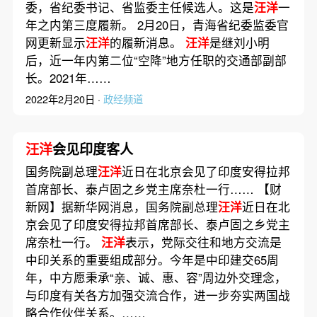
委，省纪委书记、省监委主任候选人。这是
汪洋
一
年之内第三度履新。 2月20日，青海省纪委监委官
网更新显示
汪洋
的履新消息。
汪洋
是继刘小明
后，近一年内第二位“空降”地方任职的交通部副部
长。2021年……
2022年2月20日 ·
政经频道
汪洋
会见印度客人
国务院副总理
汪洋
近日在北京会见了印度安得拉邦
首席部长、泰卢固之乡党主席奈杜一行…… 【财
新网】据新华网消息，国务院副总理
汪洋
近日在北
京会见了印度安得拉邦首席部长、泰卢固之乡党主
席奈杜一行。
汪洋
表示，党际交往和地方交流是
中印关系的重要组成部分。今年是中印建交65周
年，中方愿秉承“亲、诚、惠、容”周边外交理念，
与印度有关各方加强交流合作，进一步夯实两国战
略合作伙伴关系。……