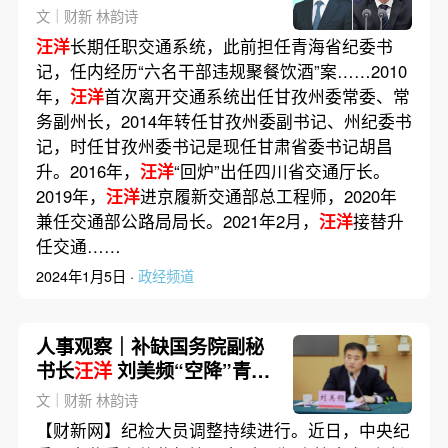
长
文｜财新 林韵诗
汪洋
长期任职交通系统，此前担任青海省纪委书
记，任内经历“六名干部违规聚餐饮酒”案……2010
年，
汪洋
首次离开交通系统出任甘孜州委常委、常
务副州长，2014年转任甘孜州委副书记、州纪委书
记，时任甘孜州委书记是现任甘肃省委书记胡昌
升。2016年，
汪洋
“回炉”出任四川省交通厅长。
2019年，
汪洋
进京履新交通部总工程师，2020年
兼任交通部公路局局长。2021年2月，
汪洋
接替升
任交通……
2024年1月5日 ·
政经频道
人事观察｜补缺国务院副秘
书长
汪洋
刘美频“空降”青海
纪委书记
文｜财新 林韵诗
【财新网】纪检大员调整持续进行。近日，中央纪