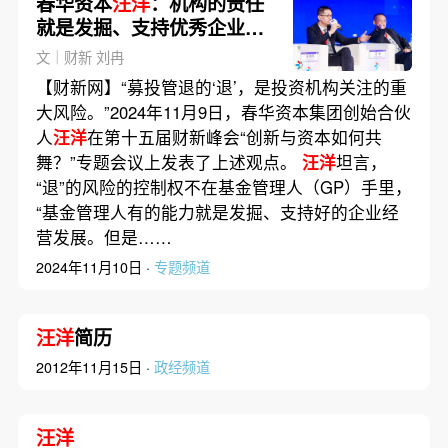
春华资本
汪洋
：机构的责任
就是发掘、支持优秀企业发
展
文｜财新 刘冉
【财新网】“募投管退的‘退’，是投资机构关注的重
大风险。”2024年11月9日，春华资本集团创始合伙
人
汪洋
在第十五届财新峰会“创新与资本如何共
舞？”专题会议上发表了上述观点。
汪洋
坦言，
“退”的风险的控制权不在基金管理人（GP）手里，
“基金管理人有的能力就是发掘、支持好的企业经
营发展。但是……
2024年11月10日 ·
专题频道
汪洋
简历
2012年11月15日 ·
政经频道
汪洋