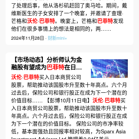
了处理后事，他从洛杉矶赶回了奥马哈。期间，戴
维斯医生的子女安排了一个晚宴，并邀请了查理·
芒格和
沃伦
·
巴菲特
。晚宴上，芒格和
巴菲特
发现
他们在很多事情上的想法是相同的，两……
2024年11月28日 ·
财新mini+
【市场动态】分析师认为金
融股有望成为
巴菲特
在日本
的下一个投资目标
沃伦
·
巴菲特
买入日本商贸公司
股票，帮助推动该国股市升至数十年高点。六个月
过去后，保险公司和银行股正在成为下一个潜在的
价值目标…… 【彭博10月11日电】
沃伦
·
巴菲特
买
入日本商贸公司股票，帮助推动该国股市升至数十
年高点。六个月过去后，保险公司和银行股正在成
为下一个潜在的价值目标。 保险公司的市净率较
低，基本面强劲且回报率相对较高，为Sparx Asia