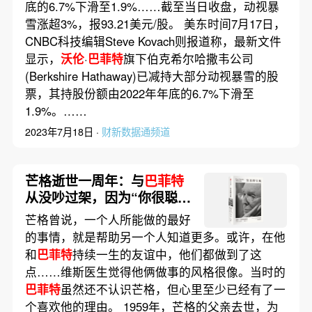
底的6.7%下滑至1.9%……截至当日收盘，动视暴
雪涨超3%，报93.21美元/股。 美东时间7月17日，
CNBC科技编辑Steve Kovach则报道称，最新文件
显示，
沃伦
·
巴菲特
旗下伯克希尔哈撒韦公司
(Berkshire Hathaway)已减持大部分动视暴雪的股
票，其持股份额由2022年年底的6.7%下滑至
1.9%。……
2023年7月18日 ·
财新数据通频道
芒格逝世一周年：与
巴菲特
从没吵过架，因为“你很聪
明，我是对的”｜带着问题去
芒格曾说，一个人所能做的最好
读书
的事情，就是帮助另一个人知道更多。或许，在他
和
巴菲特
持续一生的友谊中，他们都做到了这
点……维斯医生觉得他俩做事的风格很像。当时的
巴菲特
虽然还不认识芒格，但心里至少已经有了一
个喜欢他的理由。 1959年，芒格的父亲去世，为