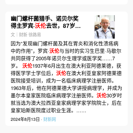
幽门螺杆菌猎手、诺贝尔奖
得主罗宾·
沃伦
去世，87岁｜
讣闻
文｜财新 徐路易
因为“发现幽门螺杆菌及其在胃炎和消化性溃疡病
中的作用”，罗宾·
沃伦
与当时的实习生巴里·马歇尔
共同获得了2005年诺贝尔生理学或医学奖……7
岁。
沃伦
1937年6月出生在澳大利亚阿德莱德，获
得医学学士学位后，
沃伦
在澳大利亚皇家阿德莱德
医院接受培训，成为一名临床病理学注册医师。
1963年后，他在阿德莱德大学讲授病理学，并成为
墨尔本皇家医院临床病理学注册医师。
沃伦
30岁时
就当选为澳大拉西亚皇家病理学家学院院士，后在
皇家珀斯医院度过职业生涯。……
2024年8月13日 ·
财新网