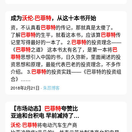
成为
沃伦
·
巴菲特
，从这十本书开始
资，不认真看
巴菲特
的传记，那就真是太傻了。
了解
巴菲特
的生平，就看这本书，应该算
巴菲特
传
记里写得最好的一本了。 2.
巴菲特
的投资理念——
《
巴菲特
之道》 这本书太有名了，是第一本将
巴
菲特
思想引入中国的书，日久弥新，里面阐述的投
资思想和原理，最能代表巴老的投资理念，不多作
介绍。 3.
巴菲特
的投资实践——《巴菲特的投资组
合》……
2018年2月21日 ·
朱昂博客
【市场动态】
巴菲特
夸赞比
亚迪和台积电 早前减持了两
家公司的股份
沃伦
·
巴菲特
将电动汽车生产商