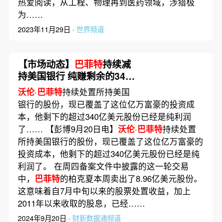
热爱阅读，从工程、物理再到医药领域，涉猎极
为……
2023年11月29日 ·
世界频道
【市场动态】
巴菲特
持续减
持美国银行 纯赚剩余的340
亿美元股份
沃伦
·
巴菲特
持续处置所持美国
银行的股份，现已覆盖了这位亿万富豪的投资成
本，他剩下的超过340亿美元股份已经是纯利润
了…… 【彭博9月20日电】
沃伦
·
巴菲特
持续处置
所持美国银行的股份，现已覆盖了这位亿万富豪的
投资成本，他剩下的超过340亿美元股份已经是纯
利润了。 在周四备案文件中披露的这一轮交易
中，
巴菲特
的柏克夏本周卖出了8.96亿美元股份。
这意味着自7月中旬以来的股票处置收益，加上
2011年以来收取的股息，已经……
2024年9月20日 ·
财新数据通频道