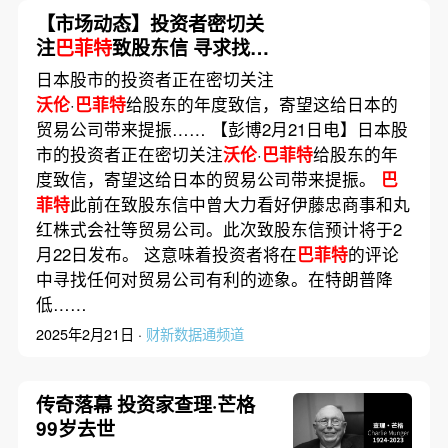
【市场动态】投资者密切关
注
巴菲特
致股东信 寻求找到
提振日股的关键指引
日本股市的投资者正在密切关注
沃伦
·
巴菲特
给股东的年度致信，寄望这给日本的
贸易公司带来提振…… 【彭博2月21日电】日本股
市的投资者正在密切关注
沃伦
·
巴菲特
给股东的年
度致信，寄望这给日本的贸易公司带来提振。
巴
菲特
此前在致股东信中曾大力看好伊藤忠商事和丸
红株式会社等贸易公司。此次致股东信预计将于2
月22日发布。 这意味着投资者将在
巴菲特
的评论
中寻找任何对贸易公司有利的迹象。在特朗普降
低……
2025年2月21日 ·
财新数据通频道
传奇落幕 投资家查理·芒格
99岁去世