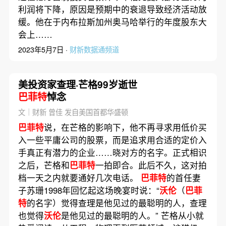
利润将下降，原因是预期中的衰退导致经济活动放
缓。他在于内布拉斯加州奥马哈举行的年度股东大
会上……
2023年5月7日 ·
财新数据通频道
美投资家查理·芒格99岁逝世
巴菲特
悼念
文｜财新 曾佳 发自美国首都华盛顿
巴菲特
说，在芒格的影响下，他不再寻求用低价买
入一些平庸公司的股票，而是追求用合适的定价入
手真正有潜力的企业……晓对方的名字。正式相识
之后，芒格和
巴菲特
一拍即合。此后不久，这对拍
档一天之内就要通好几次电话。
巴菲特
的首任妻
子苏珊1998年回忆起这场晚宴时说：“
沃伦
（
巴菲
特
的名字）觉得查理是他见过的最聪明的人，查理
也觉得
沃伦
是他见过的最聪明的人。” 芒格从小就