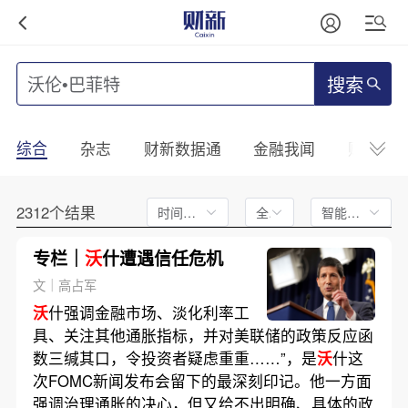
搜索
综合
杂志
财新数据通
金融我闻
财新mini
2312个结果
时间不限
全文
智能排序
专栏｜
沃
什遭遇信任危机
文｜高占军
沃
什强调金融市场、淡化利率工
具、关注其他通胀指标，并对美联储的政策反应函
数三缄其口，令投资者疑虑重重……”，是
沃
什这
次FOMC新闻发布会留下的最深刻印记。他一方面
强调治理通胀的决心，但又给不出明确、具体的政