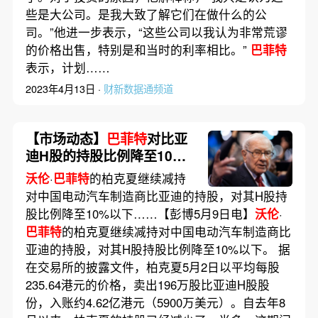
些是大公司。是我大致了解它们在做什么的公
司。”他进一步表示，“这些公司以我认为非常荒谬
的价格出售，特别是和当时的利率相比。”
巴菲特
表示，计划……
2023年4月13日 ·
财新数据通频道
【市场动态】
巴菲特
对比亚
迪H股的持股比例降至10%
以下
沃伦
·
巴菲特
的柏克夏继续减持
对中国电动汽车制造商比亚迪的持股，对其H股持
股比例降至10%以下……【彭博5月9日电】
沃伦
·
巴菲特
的柏克夏继续减持对中国电动汽车制造商比
亚迪的持股，对其H股持股比例降至10%以下。 据
在交易所的披露文件，柏克夏5月2日以平均每股
235.64港元的价格，卖出196万股比亚迪H股股
份，入账约4.62亿港元（5900万美元）。自去年8