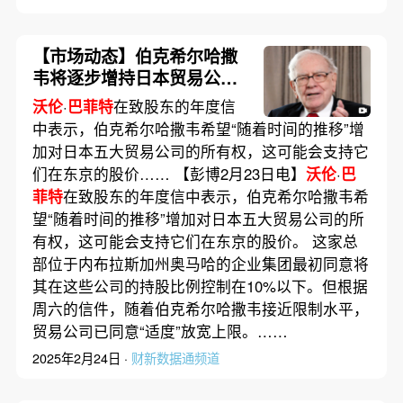
【市场动态】伯克希尔哈撒
韦将逐步增持日本贸易公司
的股份
沃伦
·
巴菲特
在致股东的年度信
中表示，伯克希尔哈撒韦希望“随着时间的推移”增
加对日本五大贸易公司的所有权，这可能会支持它
们在东京的股价…… 【彭博2月23日电】
沃伦
·
巴
菲特
在致股东的年度信中表示，伯克希尔哈撒韦希
望“随着时间的推移”增加对日本五大贸易公司的所
有权，这可能会支持它们在东京的股价。 这家总
部位于内布拉斯加州奥马哈的企业集团最初同意将
其在这些公司的持股比例控制在10%以下。但根据
周六的信件，随着伯克希尔哈撒韦接近限制水平，
贸易公司已同意“适度”放宽上限。……
2025年2月24日 ·
财新数据通频道