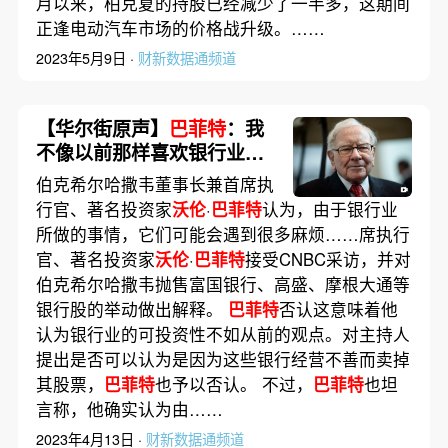
月以来，柏克夏的持股已经减少了一半多，这期间
正逢电动汽车市场的价格战升级。……
2023年5月9日 ·
财新数据通频道
【华尔街原声】
巴菲特
：我
不像以前那样喜欢银行业务
了
伯克希尔哈撒韦董事长兼首席执
行官、著名投资家
沃伦
·
巴菲特
认为，由于银行业
所做的事情，它们可能会遇到很多麻烦……席执行
官、著名投资家
沃伦
·
巴菲特
接受CNBC采访，并对
伯克希尔哈撒韦抛售富国银行、高盛、摩根大通等
银行股的举动做出解释。
巴菲特
否认这意味着他
认为银行业的可投资性不如从前的观点。对主持人
提出是否可以认为是因为这些银行经营不善而卖掉
其股票，
巴菲特
也予以否认。 不过，
巴菲特
也坦
言称，他确实认为由……
2023年4月13日 ·
财新数据通频道