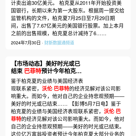
计卖出逾30亿美元。 柏克夏从2011年开始投资美
国银行，长期以来为第一大股东。根据周一提交给
监管机构的文件，柏克夏7月25日至7月29日期
间，出售了7.67亿美元的美国银行股票。加上本月
之前的出售规模，柏克夏总计减持了6……
2024年7月30日 ·
财新数据通频道
【市场动态】美好时光或已
结束
巴菲特
预计今年柏克夏
多数业务盈利将下降
鉴于柏克夏的业绩与美国经济表
现联系紧密，
沃伦
·
巴菲特
的经济见解对该公司影
响重大。而如今，他对自己的企业持悲观预期——
美好的时光或已结束…… 【彭博5月7日电】鉴于
柏克夏的业绩与美国经济表现联系紧密，
沃伦
·
巴
菲特
的经济见解对该公司影响重大。而如今，他对
自己的企业持悲观预期——美好的时光或已结束。
这位亿万富翁投资者预计今年柏克夏大部分业务的