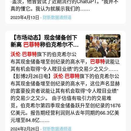
·盖茨，他曾尝试了近期流行的ChatGPT。“我并不
真的懂它。我认为就展示我们的……
2023年4月13日 ·
财新数据通频道
【市场动态】现金储备创下
新高
巴菲特
称伯克希尔不可
能交出“令人瞠目”的业绩
沃伦
·
巴菲特
旗下的伯克希尔公
布其现金储备增至创纪录的高水平，
巴菲特
说能让
其有机会取得“令人瞠目业绩”的交易少之又少……
【彭博2月26日电】
沃伦
·
巴菲特
旗下的伯克希尔公
布其现金储备增至创纪录的高水平，这位声名显赫
的富豪投资者说能让其有机会取得“令人瞠目业绩”
的交易少之又少。 由于估值有吸引力的交易难
觅，伯克希尔第四季现金储备跃升至创纪录的1676
亿美元。报告期经营利润则从去年同期的66.3亿美
元增至84.8亿……
2024年2月26日 ·
财新数据通频道