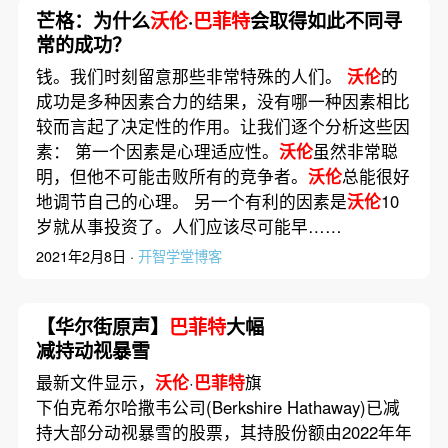
芒格：为什么
沃伦
·
巴菲特
会取得如此不同寻
常的成功？
钱。我们时刻留意那些非常特殊的人们。
沃伦
的
成功是多种因素合力的结果，没有哪一种因素相比
较而言起了决定性的作用。让我们逐个分析这些因
素： 第一个因素是心理适应性。
沃伦
虽然非常聪
明，但他不可能击败所有的竞争者。
沃伦
总能很好
地调节自己的心理。 另一个有利的因素是
沃伦
10
岁就从事投资了。人们应该尽可能早……
2021年2月8日 ·
开智学堂博客
【华尔街原声】
巴菲特
大幅
减持动视暴雪
最新文件显示，
沃伦
·
巴菲特
旗
下伯克希尔哈撒韦公司(Berkshire Hathaway)已减
持大部分动视暴雪的股票，其持股份额由2022年年