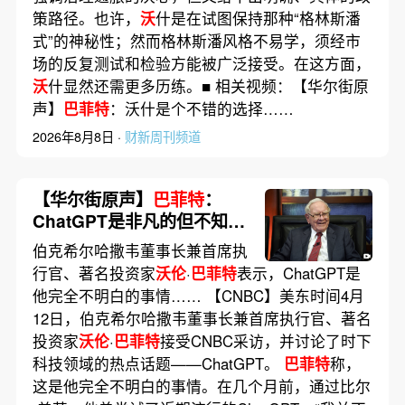
策路径。也许，
沃
什是在试图保持那种“格林斯潘
式”的神秘性；然而格林斯潘风格不易学，须经市
场的反复测试和检验方能被广泛接受。在这方面，
沃
什显然还需更多历练。■ 相关视频：【华尔街原
声】
巴菲特
：沃什是个不错的选择……
2026年8月8日 ·
财新周刊频道
【华尔街原声】
巴菲特
：
ChatGPT是非凡的但不知道
是否是有益的
伯克希尔哈撒韦董事长兼首席执
行官、著名投资家
沃伦
·
巴菲特
表示，ChatGPT是
他完全不明白的事情…… 【CNBC】美东时间4月
12日，伯克希尔哈撒韦董事长兼首席执行官、著名
投资家
沃伦
·
巴菲特
接受CNBC采访，并讨论了时下
科技领域的热点话题——ChatGPT。
巴菲特
称，
这是他完全不明白的事情。在几个月前，通过比尔