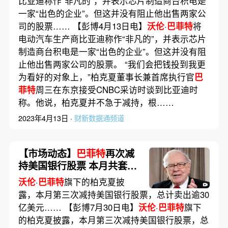
比亚迪称作“非凡的”，并表示芯片制造商台积电是
一家“出色的企业”。但这并没有阻止他出售两家公
司的股票…… 【彭博4月13日电】
沃伦
·
巴菲特
将
电动汽车生产商比亚迪称作“非凡的”，并表示芯片
制造商台积电是一家“出色的企业”。但这并没有阻
止他出售两家公司的股票。 “我们会把钱投到我更
为看好的对象上，”柏克夏董事长兼首席执行官
巴
菲特
周三在东京接受CNBC采访时谈到比亚迪时
称。他说，柏克夏并不急于减持，根……
2023年4月13日 ·
财新数据通频道
【市场动态】
巴菲特
再次减
持美国银行股票 本月共套现
逾30亿美元
沃伦
·
巴菲特
旗下的柏克夏披
露，本月第三次减持美国银行股票，总计卖出逾30
亿美元…… 【彭博7月30日电】
沃伦
·
巴菲特
旗下
的柏克夏披露，本月第三次减持美国银行股票，总