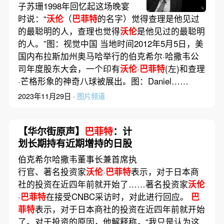
子苏珊1998年回忆起这场晚宴
时说：“
沃伦
（
巴菲特
的名字）觉得查理是他见过
的最聪明的人，查理也觉得
沃伦
是他见过的最聪明
的人。”图：视觉中国 当地时间2012年5月5日，美
国内布拉斯加州奥马哈举行的伯克希尔·哈撒韦公
司年度股东大会，一个印有
沃伦
·
巴菲特
(左)和查理
·芒格形象的神奇八球被展出。图：Daniel……
2023年11月29日 ·
图片频道
【华尔街原声】
巴菲特
：计
划长期持有近期增持的日股
伯克希尔哈撒韦董事长兼首席执
行官、著名投资家
沃伦
·
巴菲特
表示，对于日本商
社的投资在近四年前就开始了……著名投资家
沃伦
·
巴菲特
在接受CNBC采访时，对此进行回应。
巴
菲特
表示，对于日本商社的投资在近四年前就开始
了。对于投资的原因，他解释称，“我只是认为这