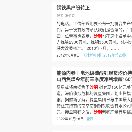
钢铁黑户盼转正
记者 张伯玲
的电话，工信部近期要公布一批符合生产
们。第一次有政府承认我们是合法的。” 
团一位董事也表示，
沙钢
也在这个名单中
力炼铁2900万吨、炼钢3500万吨、轧材
获发改委核准。 2010年7月，……
2012年6月8日 ·
《财新周刊》2012年第23期
能源内参｜电池级碳酸锂现货均价持
山西焦煤今年前三季度净利增超160
复星或将南钢售予
沙钢
拟套现150亿元美
道，深陷债务危机的复星集团计划出售旗
钢。据财新了解，复星集团已与中国最大
转让其持有的南京南钢钢铁联合有限公司6
元。接盘南钢之后，
沙钢
粗钢产量有望挑
2022年10月18日 ·
能源