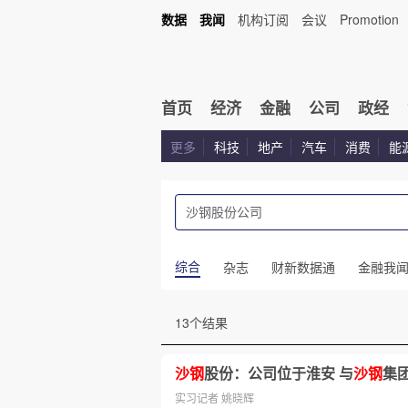
数据
我闻
机构订阅
会议
Promotion
首页
经济
金融
公司
政经
更多
科技
地产
汽车
消费
能
综合
杂志
财新数据通
金融我
13个结果
沙钢
股份：公司位于淮安 与
沙钢
集
实习记者 姚晓辉