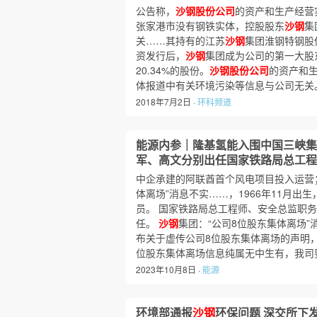
公告称，
沙钢股份公司
的资产和生产经营
张家港市没有钢铁实体，控股股东
沙钢
集
关……其持有的江苏
沙钢
集团淮钢特钢股份
资发行后，
沙钢
集团成为公司的第一大股
20.34%的股份。
沙钢股份公司
的资产和
体报道中有关环境污染等信息与公司无关
2018年7月2日 ·
环科频道
能源内参｜隆基氢能入围中国三峡集
军、高文分别出任国家铁路局总工程
中企承建的阿联酋首个风电项目投入运营
体离场”消息不实……，1966年11月出
员。 国家铁路局总工程师、安全总监职
任。
沙钢
集团：“公司8位股东集体离场”
布关于虚传公司8位股东集体离场的声明，
位股东集体离场信息纯属无中生有，我司
2023年10月8日 ·
能源
环境部通报
沙钢
环保问题 深交所下