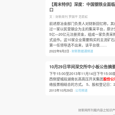
【周末特供】深度：中国钢铁业面临
口
文｜财新周刊 罗国平 范若虹
前述原冶金部门负责人对财新回忆称，其在2
过一家以民营钢企为主的集采平台，原计
5亿—20亿元注册资金，组成一家负责采
式运作。这10家企业需要购买的主流矿石
第一任领导选不出来，该平台很……
2022年9月2日 ·
财新数据通频道
10月29日早间深交所中小板公告摘
下午15:00至2013年11月14日下午
西侧望城段湖南长高高压开关集团
股份公
络投票相结合的方式。 5、股权登记日：20
2013年10月29日 ·
公司频道
财新网所刊载内容之知识产