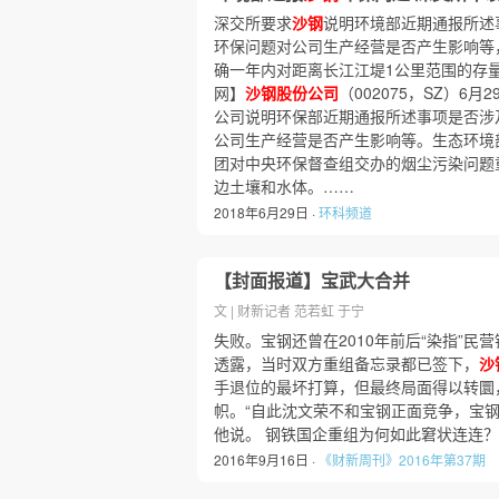
深交所要求
沙钢
说明环境部近期通报所述
环保问题对公司生产经营是否产生影响等
确一年内对距离长江江堤1公里范围的存
网】
沙钢股份公司
（002075，SZ）6
公司说明环保部近期通报所述事项是否涉
公司生产经营是否产生影响等。生态环境
团对中央环保督查组交办的烟尘污染问题
边土壤和水体。……
2018年6月29日 ·
环科频道
【封面报道】宝武大合并
文 | 财新记者 范若虹 于宁
失败。宝钢还曾在2010年前后“染指”民营
透露，当时双方重组备忘录都已签下，
沙
手退位的最坏打算，但最终局面得以转圜
帜。“自此沈文荣不和宝钢正面竞争，宝
他说。 钢铁国企重组为何如此窘状连连
2016年9月16日 ·
《财新周刊》2016年第37期