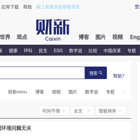
登
应用下载
帮助
网上有害信息举报专区
世界
观点
博客
图片
视频
Eng
源
健康
环科
民生
ESG
数字说
比较
中国改革
专题
搜索
帮助？
闻
财新mini+
博客
视频
图片
数字说
专题
会议
时间不限
全文
智能排序
团环境问题无关