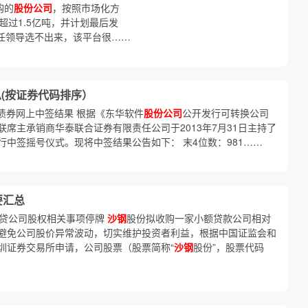
购的
股份公司
，按照市场化方
超过1.5亿吨，并计划最后发
一任领导选不出来，该平台很……
(按证券代码排序）
换公司债券网上中签结果 根据《东华软件
股份公司
公开发行可转换公司
席主承销商华泰联合证券有限责任公司于2013年7月31日主持了
行中签摇号仪式。现将中签结果公告如下： 末4位数：981……
要汇总
贷公司股权相关事项停牌
沙钢
股份拟收购一家小额贷款公司相对
避免公司股价异常波动，切实维护投资者利益，根据中国证监会和
圳证券交易所申请，公司股票（股票简称“
沙钢
股份”，股票代码