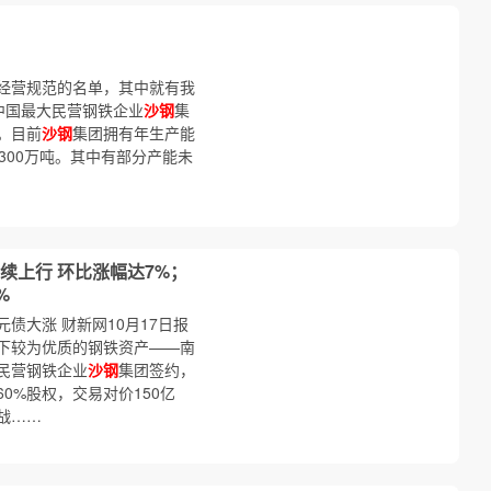
经营规范的名单，其中就有我
中国最大民营钢铁企业
沙钢
集
。目前
沙钢
集团拥有年生产能
3300万吨。其中有部分产能未
续上行 环比涨幅达7%；
%
元债大涨 财新网10月17日报
下较为优质的钢铁资产——南
民营钢铁企业
沙钢
集团签约，
0%股权，交易对价150亿
战……