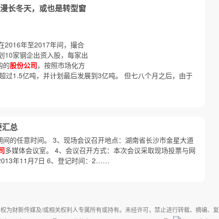
漫长冬天，或也是转型窗
016年至2017年间，撮合
划10家钢企出资入股，每家出
购的
股份公司
，按照市场化方
超过1.5亿吨，并计划最后发展到3亿吨。 但七八个月之后，由于
要汇总
15:00期间的任意时间。 3、现场会议召开地点：湖南省长沙市金星大道
司
多媒体会议室。 4、会议召开方式：本次会议采取现场投票与网
13年11月7日 6、登记时间：2……
权为财新传媒及/或相关权利人专属所有或持有。未经许可，禁止进行转载、摘编、