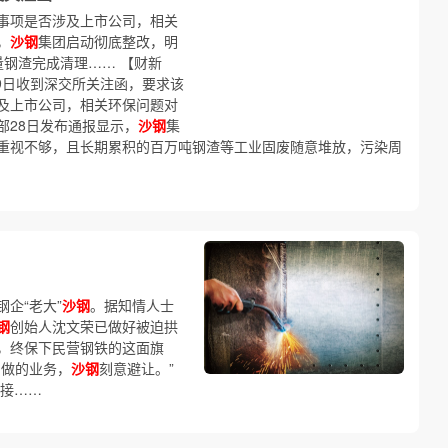
事项是否涉及上市公司，相关
，
沙钢
集团启动彻底整改，明
量钢渣完成清理…… 【财新
月29日收到深交所关注函，要求该
及上市公司，相关环保问题对
部28日发布通报显示，
沙钢
集
重视不够，且长期累积的百万吨钢渣等工业固废随意堆放，污染周
钢企“老大”
沙钢
。据知情人士
钢
创始人沈文荣已做好被迫拱
，终保下民营钢铁的这面旗
钢做的业务，
沙钢
刻意避让。”
？接……