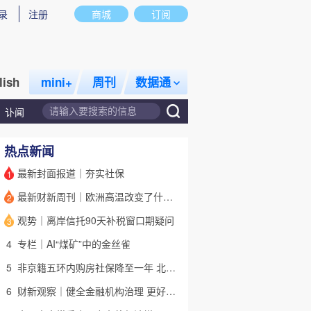
录
注册
商城
订阅
lish
mini+
周刊
数据通
讣闻
热点新闻
最新封面报道｜夯实社保
1
最新财新周刊｜欧洲高温改变了什么？
2
话题
特别呈现
私房课
观势｜离岸信托90天补税窗口期疑问
3
4
专栏｜AI“煤矿”中的金丝雀
5
非京籍五环内购房社保降至一年 北京市公积金最高可贷340万元
6
财新观察｜健全金融机构治理 更好服务高质量发展