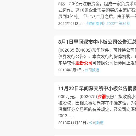
5亿—20亿元注册资金，组成一家负责采
式运作。这10家企业需要购买的主流矿石
展到3亿吨。 但七八个月之后，由于第
2022年9月2日 ·
《财新周刊》2022年第35期
8月1日早间深市中小板公司公告汇总
(002065,B04602)东华软件：可转
债券发行公告》，本次发行的保荐机构、联
东华软件
股份公司
可转换公司债券网上发
2013年8月1日 ·
公司频道
11月22日早间深交所中小板公告摘
000万元。 (002075)
沙钢
股份：拟收购小
控股权，因相关事项尚存在不确定性，为
深圳证券交易所的有关规定，经公司向深
“002……
2013年11月22日 ·
公司频道