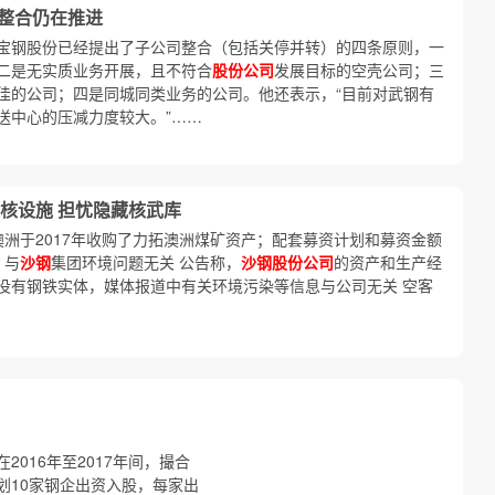
 整合仍在推进
宝钢股份已经提出了子公司整合（包括关停并转）的四条原则，一
二是无实质业务开展，且不符合
股份公司
发展目标的空壳公司；三
佳的公司；四是同城同类业务的公司。他还表示，“目前对武钢有
送中心的压减力度较大。”……
核设施 担忧隐藏核武库
澳洲于2017年收购了力拓澳洲煤矿资产；配套募资计划和募资金额
 与
沙钢
集团环境问题无关 公告称，
沙钢股份公司
的资产和生产经
没有钢铁实体，媒体报道中有关环境污染等信息与公司无关 空客
016年至2017年间，撮合
划10家钢企出资入股，每家出