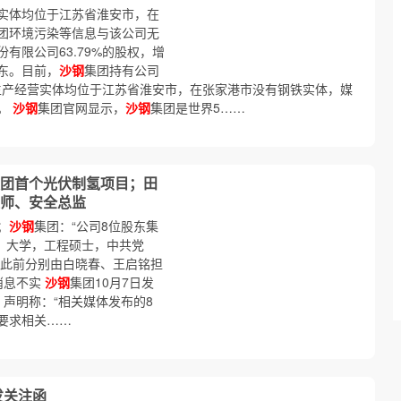
实体均位于江苏省淮安市，在
团环境污染等信息与该公司无
有限公司63.79%的股权，增
东。目前，
沙钢
集团持有公司
生产经营实体均位于江苏省淮安市，在张家港市没有钢铁实体，媒
。
沙钢
集团官网显示，
沙钢
集团是世界5……
团首个光伏制氢项目；田
师、安全总监
；
沙钢
集团：“公司8位股东集
生，大学，工程硕士，中共党
务此前分别由白晓春、王启铭担
消息不实
沙钢
集团10月7日发
声明称：“相关媒体发布的8
要求相关……
发关注函