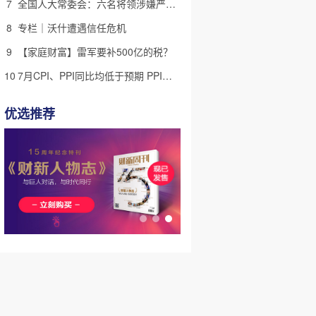
7
全国人大常委会：六名将领涉嫌严重违纪违法 被罢免全国人大代表
8
专栏｜沃什遭遇信任危机
9
【家庭财富】雷军要补500亿的税？
10
7月CPI、PPI同比均低于预期 PPI同比结束持续改善、高位回落
优选推荐