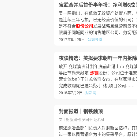
宝武合并后首份半年报：净利增6成
吴一鸣指出，在低效无效资产处置方面，
是连续三年亏损，已无经营价值的公司；
是不符合
股份公司
发展战略且经营前景不
限属于同城同业的销售地区公司、剪切配
2017年8月25日 ·
公司频道
夜读精选：美拟要求朝鲜一年内拆除
放开 兖煤澳洲计划年底前赴港上市 兖煤
等细节尚未敲定
沙钢
股份：公司位于淮安
营实体均位于江苏省淮安市，在张家港市
完成收购庞巴迪C系列飞机项目公司……
2018年7月2日 ·
财新网
封面报道｜钢铁触顶
文｜财新周刊 罗国平 范若虹
前述原冶金部门负责人对财新回忆称，其在2
过一家以民营钢企为主的集采平台，原计