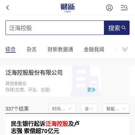
搜索
综合
杂志
财新数据通
金融我闻
财新mini
泛海控股股份有限公司
其他金融业
存续(在营、开业、在册)
更多
337个结果
时间不限
全文
智能排序
民生银行起诉
泛海控股
及卢
志强 索偿超70亿元