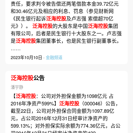
责任，要求判令被告偿还两笔借款本金39.72亿元
和30.46亿元及相应的利息、罚息（参见财新网
《民生银行起诉
泛海控股
及卢志强 索偿超70亿
元》）。
泛海控股
的大股东是中国
泛海控股
集团
有限公司，后者是民生银行十大股东之一。卢志强
是
泛海控股
集团董事长，也是民生银行副董事长。
……
2023年10月10日 ·
金融频道
泛海控股
公告
潘宇静
【
泛海控股
：公司对外担保金额为1098亿元 占
2016年净资产599%】
泛海控股
（000046）公告，
截至22日，公司对外担保合同金额为1097.89亿
元，占公司2016年12月31日经审计净资产的
599.13%；对外担保实际余额为774.36亿元，占公
司2016年12月31日经审计净资产的422.……