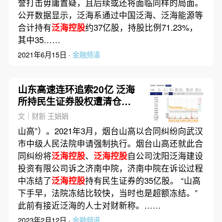
誉打击毋庸置疑，且后续或还将面临同样的局面。
公开数据显示，泛海系通过中国泛海、泛海能源等
合计持有
泛海控股
约37亿股，持股比例71.23%，
其中35……
2021年6月15日 ·
金融频道
山东高速连环追索20亿 泛海
所持民生证券股权遭清仓拍
卖
文｜财新 王娟娟
山高”）。2021年3月，烟台山高以合同纠纷向武汉
市中级人民法院申请强制执行。烟台山高还就此合
同纠纷将
泛海控股
、
泛海控股
自公司沈阳泛海建设
投资有限公司诉之济南中院，济南中院在诉讼过程
中冻结了
泛海控股
持有民生证券的35亿股。 “山高
下手早，法院冻结比较快，当时也是超额冻结。”
此前有接近泛海的人士对财新称。……
2023年2月12日 ·
金融频道