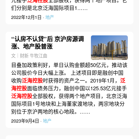
们分别是北京泛海国际项目1……
2022年12月1日 ·
地产
“认房不认贷”后 京沪房源调
涨、地产股普涨
文｜财新 牛牧江曲
目叠加政策利好，单日认购金额超50亿元，推动该
公司股价今日大幅上涨。 上述项目即是融创中国
收购
泛海控股
时获得的资产之一。2019年1月，
泛
海控股
面临债务压力，融创中国以125.53亿元接手
泛海控股
全部股权，获得两个地产项目，北京泛海
国际项目1号地块和上海董家渡地块，两宗地块分
别位于京沪两地的核心地段。……
2023年9月4日 ·
地产