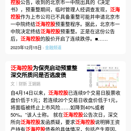
控股
公告，收到的北京市一中院出具的《决定
书》，预重整期间，临时管理人经调查发现，
泛海
控股
作为上市公司已不具备重整可能并申请北京市
一中院终结
泛海控股
预重整程序。据此，北京市一
中院决定终结
泛海控股
预重整。正是在这份公告
后，
泛海控股
的股价开启了连续跌停。■……
2023年12月15日 ·
金融频道
泛海控股
为保壳启动预重整
深交所质问是否逃废债
文｜财新 王娟娟
自4月14日以来，
泛海控股
已连续9个交易日股票收
盘价低于1元；若连续20个交易日收盘价低于1元，
将面临被终止上市风险……如降到40%或者
50%。”该人士称。 就在
泛海控股
公告次日，深交
所向
泛海控股
发函质疑，要求
泛海控股
说明狮王资
产持有
泛海控股
债券的具体情况，包括产生原因、