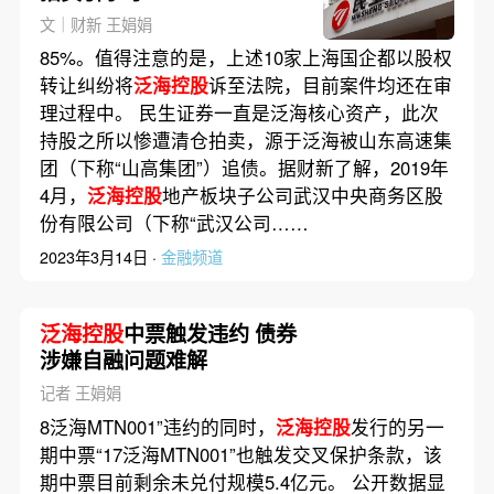
文｜财新 王娟娟
85%。值得注意的是，上述10家上海国企都以股权
转让纠纷将
泛海控股
诉至法院，目前案件均还在审
理过程中。 民生证券一直是泛海核心资产，此次
持股之所以惨遭清仓拍卖，源于泛海被山东高速集
团（下称“山高集团”）追债。据财新了解，2019年
4月，
泛海控股
地产板块子公司武汉中央商务区股
份有限公司（下称“武汉公司……
2023年3月14日 ·
金融频道
泛海控股
中票触发违约 债券
涉嫌自融问题难解
记者 王娟娟
8泛海MTN001”违约的同时，
泛海控股
发行的另一
期中票“17泛海MTN001”也触发交叉保护条款，该
期中票目前剩余未兑付规模5.4亿元。 公开数据显