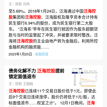
文｜财新 刘冉
至5.69%。2018年1月24日，泛海通过中国
泛海控
股
集团和
泛海控股
、泛海股权及隆亨资本合计持有
民生银行6.94%的股份，成为民生银行第二大股
东。 “泛海系”早年在民生银行就因作为股东超额贷
款与当时的监管起了冲突，并被要求限时整改。泛
海将
泛海控股
的主业由地产转为金融后，利用所控
金融机构的融资能……
2023年1月20日 ·
金融频道
债务化解不力
泛海控股
提前
锁定面值退市
文｜财新 王娟娟
泛海控股
已连续11个交易日股价低于1元，即使此
后9个交易日连续涨停，股价仍将低于1元/股，达
标面值退市……权宜之计”。 12月1日晚间，
泛海