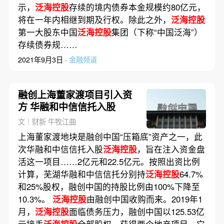
示，
泛海控股
存续的境内债券本金规模约80亿元，
将在一年内相继到期及行权。除此之外，
泛海控股
第一大股东中国
泛海控股
集团（下称“中国泛海”）
存续债券规……
2021年9月3日 ·
金融频道
融创上海董家渡项目引入资
方 华融和中信信托入股
文｜财新 牛牧江曲
上海董家渡地块是融创中国“压箱底”资产之一，此
次华融和中信信托入股
泛海控股
，旨在注入资金盘
活这一项目……2亿元和22.5亿元。按照出资比例
计算，芜湖华融和中信信托分别持
泛海控股
64.7%
和25%股权，融创中国的持股比例由100%下降至
10.3%。
泛海控股
由融创中国收购而来。2019年1
月，
泛海控股
面临债务压力，融创中国以125.53亿
元接手
泛海控股
全部股权，获得两个地产项目。它