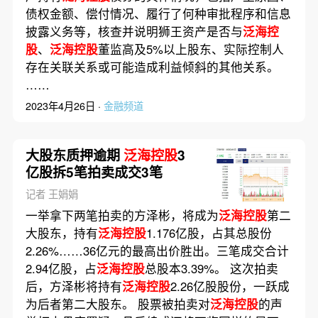
债权金额、偿付情况、履行了何种审批程序和信息
披露义务等，核查并说明狮王资产是否与
泛海控
股
、
泛海控股
董监高及5%以上股东、实际控制人
存在关联关系或可能造成利益倾斜的其他关系。
……
2023年4月26日 ·
金融频道
大股东质押逾期
泛海控股
3
亿股拆5笔拍卖成交3笔
记者 王娟娟
一举拿下两笔拍卖的方泽彬，将成为
泛海控股
第二
大股东，持有
泛海控股
1.176亿股，占其总股份
2.26%……36亿元的最高出价胜出。三笔成交合计
2.94亿股，占
泛海控股
总股本3.39%。 这次拍卖
后，方泽彬将持有
泛海控股
2.26亿股股份，一跃成
为后者第二大股东。 股票被拍卖对
泛海控股
的声