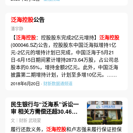
泛海控股
公告
潘宇静
【
泛海控股
：控股股东完成2亿元增持】
泛海控股
(000046.SZ)公告，控股股东中国泛海拟增持1亿
元-2亿元的增持计划已完成，中国泛海于5月21
日-6月15日期间累计增持2873.64万股，占公司总
股本的0.55%，增持金额2亿元。此外，中国泛海
披露第二期增持计划，计划至多增10亿元。……
2018年6月20日 ·
财新数据通频道
民生银行与“泛海系”诉讼一
审 相关方需偿还超30.46亿
元
文｜财新 武晓蒙
履行还款义务，
泛海控股
和卢志强未履行保证担保