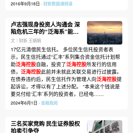
2016年9月18日 ·
财新数据通频道
卢志强现身投资人沟通会 深
陷危机三年的“泛海系”能否
破局
文｜财新 王娟娟
17亿元清偿民生信托。 多位民生信托投资者表
示，民生信托通过“汇丰”系列集合资金信托计划帮
助
泛海控股
自融，投资了
泛海控股
所发行的信用
债，
泛海控股
此前并未就此关联交易进行过披露。
在债券违约后，民生信托作为管理人向
泛海控股
提
起诉讼，才得以有了上述分配。 “本来这个钱说是
要兑付给‘汇丰’系列的投资者，已经电……
2024年6月1日 ·
金融我闻
三名买家竞购 民生证券股权
拍卖引争夺