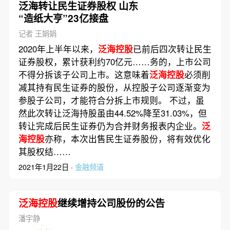
泛海转让民生证券股权 山东
“造纸大亨”23亿接盘
记者 王娟娟
2020年上半年以来，
泛海控股
已前后四次转让民生
证券股权，累计获利约70亿元……务的，上市公司
不得分拆该子公司上市。这意味着
泛海控股
必须削
减其持有民生证券的股份，从控股子公司逐渐变为
参股子公司，才能符合分拆上市规则。 不过，虽
然此次转让泛海持股虽由44.52%降至31.03%，但
转让完成后民生证券仍为合并财务报表内企业。
泛
海控股
亦称，本次出售民生证券股份，将有效优化
其股权结……
2021年1月22日 ·
金融频道
泛海控股
继续增持公司股份的公告
潘宇静