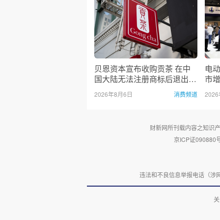
贝恩资本宣布收购贡茶 在中
电
国大陆无法注册商标后退出市
市增
场
出海
2026年8月6日
消费频道
202
财新网所刊载内容之知识产
京ICP证090880
违法和不良信息举报电话（涉网络暴力
关