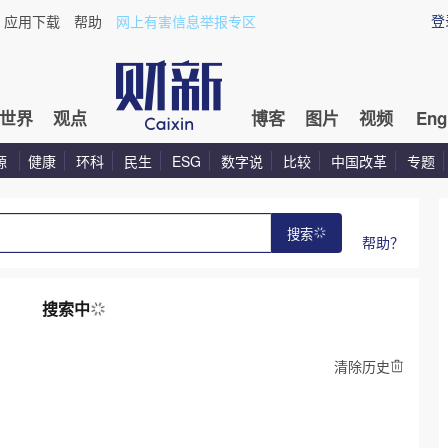
登
应用下载
帮助
网上有害信息举报专区
世界
观点
博客
图片
视频
Eng
源
健康
环科
民生
ESG
数字说
比较
中国改革
专题
搜索
帮助？
搜索中
清除历史