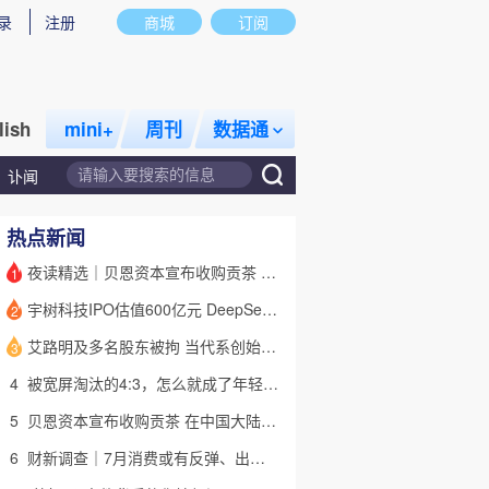
录
注册
商城
订阅
lish
mini+
周刊
数据通
讣闻
热点新闻
夜读精选｜贝恩资本宣布收购贡茶 在中国大陆无法注册商标后退出市场
1
宇树科技IPO估值600亿元 DeepSeek参与战略配售
2
艾路明及多名股东被拘 当代系创始人因何此时被清算
3
4
被宽屏淘汰的4:3，怎么就成了年轻人的“梦核”？｜热点
5
贝恩资本宣布收购贡茶 在中国大陆无法注册商标后退出市场
6
财新调查｜7月消费或有反弹、出口维持强劲 受哪些因素带动？