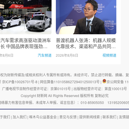
动汽车需求高涨驱动澳洲车
普渡机器人张涛：机器人规模
长 中国品牌表现强劲｜
化靠技术、渠道和产品共同突
·汽车
破
6年8月6日
汽车频道
2026年8月6日
视频频道
权为财新传媒及/或相关权利人专属所有或持有。未经许可，禁止进行转载、摘编、
号
京ICP备10026701号-8
|
网信算备110105862729401250013号
|
京公网安备 110
广播电视节目制作经营许可证：京第01015号
|
出版物经营许可证：第直100013号
Copyright 财新网 All Rights Reserved 版权所有 复制必究
有害信息举报、未成年人举报、谣言信息）：010-85905050 13195200605 举报邮箱
于我们
|
加入我们
|
啄木鸟公益基金会
|
意见与反馈
|
提供新闻线索
|
联系我们
|
友情