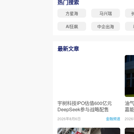
热门搜索
方星海
马兴瑞
AI狂飙
中企出海
最新文章
宇树科技IPO估值600亿元
油
DeepSeek参与战略配售
嘉
50
2026年8月6日
金融频道
202