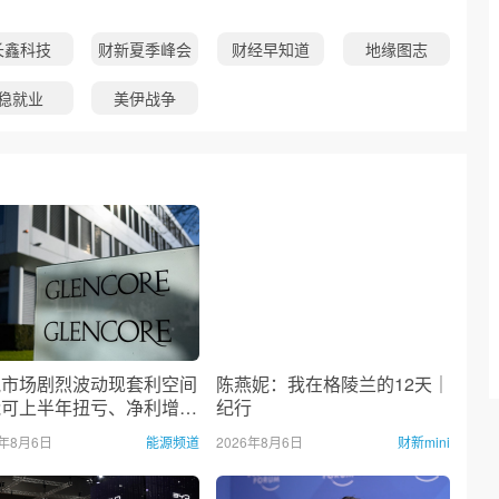
长鑫科技
财新夏季峰会
财经早知道
地缘图志
稳就业
美伊战争
气市场剧烈波动现套利空间
陈燕妮：我在格陵兰的12天｜
能可上半年扭亏、净利增超
纪行
亿美元
6年8月6日
能源频道
2026年8月6日
财新mini