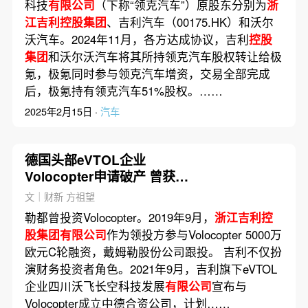
科技
有限公司
（下称“领克汽车”）原股东分别为
浙
江吉利控股集团
、吉利汽车（00175.HK）和沃尔
沃汽车。2024年11月，各方达成协议，吉利
控股
集团
和沃尔沃汽车将其所持领克汽车股权转让给极
氪，极氪同时参与领克汽车增资，交易全部完成
后，极氪持有领克汽车51%股权。……
2025年2月15日 ·
汽车
德国头部eVTOL企业
Volocopter申请破产 曾获吉
利投资
文｜财新 方祖望
勒都曾投资Volocopter。2019年9月，
浙江吉利控
股集团有限公司
作为领投方参与Volocopter 5000万
欧元C轮融资，戴姆勒股份公司跟投。 吉利不仅扮
演财务投资者角色。2021年9月，吉利旗下eVTOL
企业四川沃飞长空科技发展
有限公司
宣布与
Volocopter成立中德合资公司，计划……