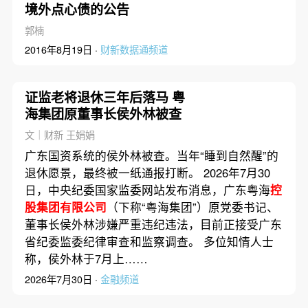
境外点心债的公告
郭楠
2016年8月19日 ·
财新数据通频道
证监老将退休三年后落马 粤
海集团原董事长侯外林被查
文｜财新 王娟娟
广东国资系统的侯外林被查。当年“睡到自然醒”的
退休愿景，最终被一纸通报打断。 2026年7月30
日，中央纪委国家监委网站发布消息，广东粤海
控
股集团有限公司
（下称“粤海集团”）原党委书记、
董事长侯外林涉嫌严重违纪违法，目前正接受广东
省纪委监委纪律审查和监察调查。 多位知情人士
称，侯外林于7月上……
2026年7月30日 ·
金融频道