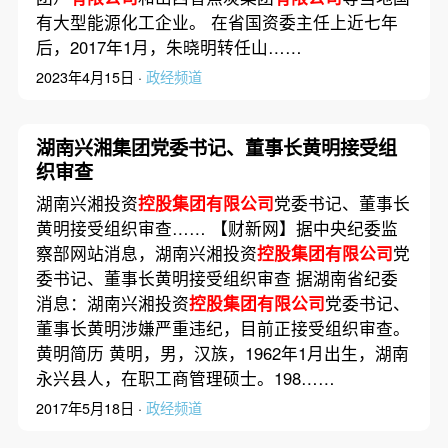
有大型能源化工企业。 在省国资委主任上近七年
后，2017年1月，朱晓明转任山……
2023年4月15日 ·
政经频道
湖南兴湘集团党委书记、董事长黄明接受组
织审查
湖南兴湘投资
控股集团有限公司
党委书记、董事长
黄明接受组织审查…… 【财新网】据中央纪委监
察部网站消息，湖南兴湘投资
控股集团有限公司
党
委书记、董事长黄明接受组织审查 据湖南省纪委
消息：湖南兴湘投资
控股集团有限公司
党委书记、
董事长黄明涉嫌严重违纪，目前正接受组织审查。
黄明简历 黄明，男，汉族，1962年1月出生，湖南
永兴县人，在职工商管理硕士。198……
2017年5月18日 ·
政经频道