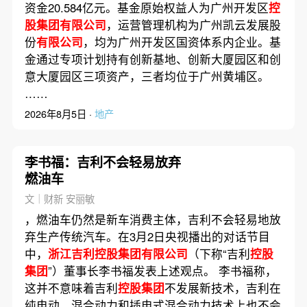
资金20.584亿元。基金原始权益人为广州开发区
控
股集团有限公司
，运营管理机构为广州凯云发展股
份
有限公司
，均为广州开发区国资体系内企业。基
金通过专项计划持有创新基地、创新大厦园区和创
意大厦园区三项资产，三者均位于广州黄埔区。
……
2026年8月5日 ·
地产
李书福：吉利不会轻易放弃
燃油车
文｜财新 安丽敏
，燃油车仍然是新车消费主体，吉利不会轻易地放
弃生产传统汽车。在3月2日央视播出的对话节目
中，
浙江吉利控股集团有限公司
（下称“吉利
控股
集团
”）董事长李书福发表上述观点。 李书福称，
这并不意味着吉利
控股集团
不发展新技术，吉利在
纯电动、混合动力和插电式混合动力技术上也不会