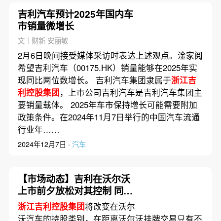
吉利汽车预计2025年国内车
市销量微增长
文｜财新 安丽敏
2月6日晚间接受媒体采访时表达上述观点。淦家阅
希望吉利汽车（00175.HK）销量能够在2025年实
现同比两位数增长。 吉利汽车集团隶属于
浙江吉
利控股集团
，上市公司吉利汽车是吉利汽车集团主
要销量载体。 2025年车市保持增长可能需要附加
政策条件。在2024年11月7日举行的中国汽车流通
行业年……
2024年12月7日 ·
汽车
【市场动态】吉利在沃尔沃
上市前夕放松对其控制 同意
让渡部分表决权
浙江吉利控股集团
将改变在沃尔
沃汽车的持股类别，在距离沃尔沃挂牌交易只有不