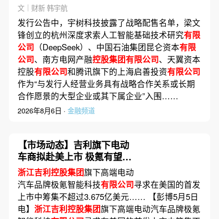
文｜财新 韩宇航
发行公告中，宇树科技披露了战略配售名单，梁文
锋创立的杭州深度求索人工智能基础技术研究
有限
公司
（DeepSeek）、中国石油集团昆仑资本
有限
公司
、南方电网产融
控股集团有限公司
、天翼资本
控股
有限公司
和腾讯旗下的上海启善投资
有限公司
作为“与发行人经营业务具有战略合作关系或长期
合作愿景的大型企业或其下属企业”入围……
2026年8月6日 ·
金融频道
【市场动态】吉利旗下电动
车商拟赴美上市 极氪有望成
就近三年中资企业最大纽约
浙江吉利控股集团
旗下高端电动
IPO
汽车品牌极氪智能科技
有限公司
寻求在美国的首发
上市中筹集不超过3.675亿美元…… 【彭博5月5日
电】
浙江吉利控股集团
旗下高端电动汽车品牌极氪