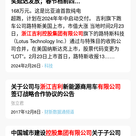
奖延迟发放；春节档前四名
影片合计票房破100亿；路
168万元。这是比亚迪首款纯电
特斯美国上市
超跑，计划在2024年年中启动交付。 吉利旗下跑
车公司路特斯美国上市，市值大涨 当地时间2月23
日，
浙江吉利控股集团有限公司
旗下的路特斯科技
（Lotus Technology Inc.）通过与特殊目的收购公
司合并，在美国纳斯达克上市，股票代码变更为
“LOT”。2月23日上市首日，路特斯收报13……
2024年2月26日 ·
科技
关于公司与
浙江吉利
新能源商用车
有限公司
签订战略合作协议的公告
张立君
2017年12月8日 ·
财新数据通频道
中国城市建设
控股集团有限公司
关于子公司