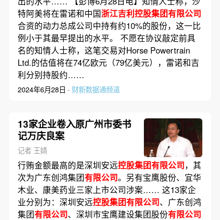
出的水平…… 【彭博6月28日电】知情人士称，沙
特阿美将在雷诺和中国
浙江吉利控股集团有限公司
合资的动力总成公司中持有约10%的股份，这一比
例小于其最早提出的水平。 不愿在协议敲定前具
名的知情人士称，这笔交易对Horse Powertrain
Ltd.的估值将在74亿欧元（79亿美元），雷诺和吉
利分别持股约……
2024年6月28日 ·
财新数据通频道
13家企业卷入原广州市委书
记万庆良案
记者 王婧
行贿金额最高的是深圳安远
控股集团有限公司
，其
次为广东创鸿集团
有限公司
。另有宝鹰股份、宜华
木业、康美药业三家上市公司涉案…… 这13家企
业分别为：深圳安远
控股集团有限公司
、广东创鸿
集团
有限公司
、深圳市宝鹰建设集团股份
有限公司