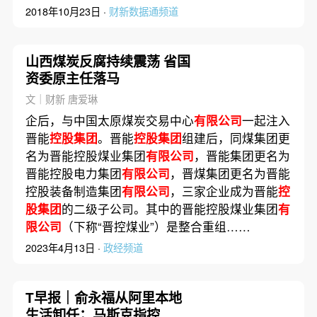
2018年10月23日 ·
财新数据通频道
山西煤炭反腐持续震荡 省国
资委原主任落马
文｜财新 唐爱琳
企后，与中国太原煤炭交易中心
有限公司
一起注入
晋能
控股集团
。晋能
控股集团
组建后，同煤集团更
名为晋能控股煤业集团
有限公司
，晋能集团更名为
晋能控股电力集团
有限公司
，晋煤集团更名为晋能
控股装备制造集团
有限公司
，三家企业成为晋能
控
股集团
的二级子公司。其中的晋能控股煤业集团
有
限公司
（下称“晋控煤业”）是整合重组……
2023年4月13日 ·
政经频道
T早报｜俞永福从阿里本地
生活卸任；马斯克指控