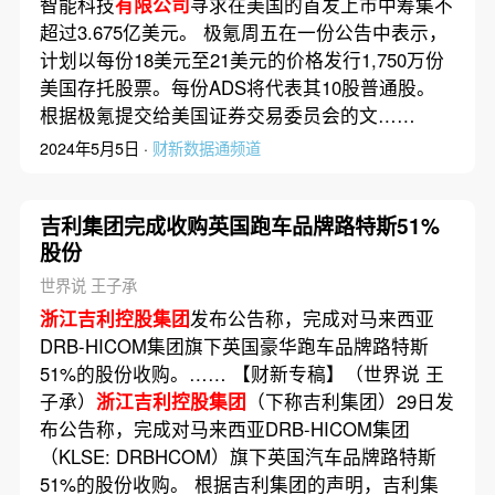
智能科技
有限公司
寻求在美国的首发上市中筹集不
超过3.675亿美元。 极氪周五在一份公告中表示，
计划以每份18美元至21美元的价格发行1,750万份
美国存托股票。每份ADS将代表其10股普通股。
根据极氪提交给美国证券交易委员会的文……
2024年5月5日 ·
财新数据通频道
吉利集团完成收购英国跑车品牌路特斯51%
股份
世界说 王子承
浙江吉利控股集团
发布公告称，完成对马来西亚
DRB-HICOM集团旗下英国豪华跑车品牌路特斯
51%的股份收购。…… 【财新专稿】（世界说 王
子承）
浙江吉利控股集团
（下称吉利集团）29日发
布公告称，完成对马来西亚DRB-HICOM集团
（KLSE: DRBHCOM）旗下英国汽车品牌路特斯
51%的股份收购。 根据吉利集团的声明，吉利集