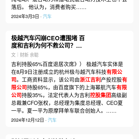
落后。 他认为，消费者购买……
2024年3月3日 ·
汽车
极越汽车闪崩CEO遭围堵 百
度和吉利为何不救公司？
（更新）
文｜财新 余聪
吉利持股65%百度退居次席》） 极越汽车实体是
在8月9日注册成立的杭州极与越汽车科技
有限公
司
。工商资料显示，该公司由
浙江吉利
产投控股
有
限公司
持股65%，由百度旗下的上海幂航汽车
有限
公司
持股35%，法定代表人为吉利
控股集团
高级副
总裁兼CFO张权，总经理为集度总经理、CEO夏
一平。夏一平为原摩拜单车联合创始人。……
2024年12月12日 ·
汽车