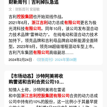
财新周刊｜吉利掉队急追
文｜财新周刊 安丽敏
吉利
控股集团
也开始双线作战。
2021年6月，
浙江吉利
动力总成
有限公司
更名为极
光湾科技
有限公司
。同年10月，该公司发布混合动
力技术品牌“雷神动力”。 在纯电动和混合动力技术
加持下，领克品牌和吉利母品牌启动新能源全面转
型。2023年9月，领克08超级增程混动车型上市。
吉利汽车集团
有限公司
高级副总……
2024年2月24日 ·
《财新周刊》2024年第08期
【市场动态】沙特阿美将收
购雷诺和吉利合资公司10%
的股份 持股比例小于最初承
知情人士称，沙特阿美将在雷诺
诺
和中国
浙江吉利控股集团有限公司
合资的动力总成
公司中持有约10%的股份，这一比例小于其最早提