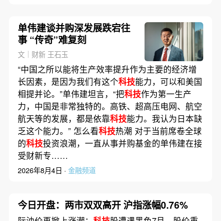
单伟建谈并购深发展跌宕往
事 “传奇”难复刻
文｜财新 王石玉
“中国之所以能将生产效率提升作为主要的经济增
长因素，是因为我们有这个
科技
能力，可以和美国
相提并论。”单伟建坦言，“把
科技
作为第一生产
力，中国是非常独特的。高铁、超高压电网、航空
航天等的发展，都是依靠
科技
能力。我认为日本缺
乏这个能力。” 怎么看
科技
热潮 对于当前席卷全球
的
科技
投资浪潮，一直从事并购基金的单伟建在接
受财新专……
2026年8月4日 ·
金融频道
今日开盘：两市双双高开 沪指涨幅0.76%
际油价再掀上涨潮；
科技
股遭遇黑色7月，股价重