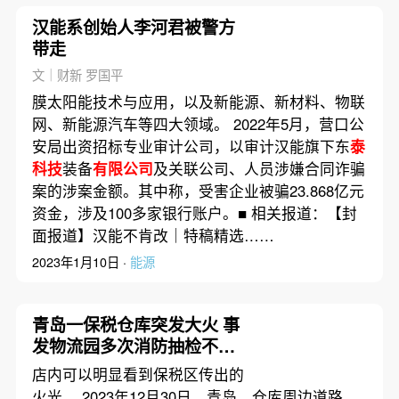
汉能系创始人李河君被警方
带走
文｜财新 罗国平
膜太阳能技术与应用，以及新能源、新材料、物联
网、新能源汽车等四大领域。 2022年5月，营口公
安局出资招标专业审计公司，以审计汉能旗下东
泰
科技
装备
有限公司
及关联公司、人员涉嫌合同诈骗
案的涉案金额。其中称，受害企业被骗23.868亿元
资金，涉及100多家银行账户。■ 相关报道：【封
面报道】汉能不肯改｜特稿精选……
2023年1月10日 ·
能源
青岛一保税仓库突发大火 事
发物流园多次消防抽检不合
格
店内可以明显看到保税区传出的
火光。 2023年12月30日，青岛，仓库周边道路。