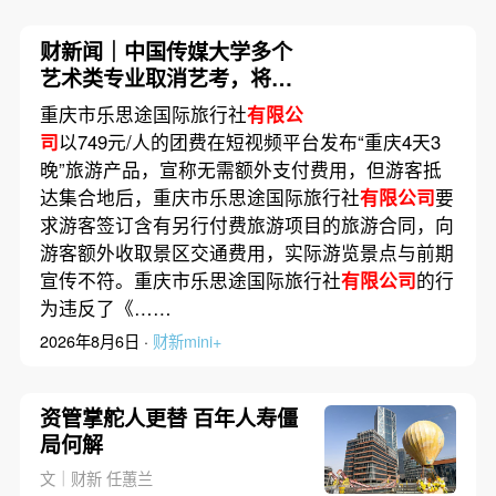
财新闻｜中国传媒大学多个
艺术类专业取消艺考，将依
据考生高考文化课成绩由高
重庆市乐思途国际旅行社
有限公
到低依次录取
司
以749元/人的团费在短视频平台发布“重庆4天3
晚”旅游产品，宣称无需额外支付费用，但游客抵
达集合地后，重庆市乐思途国际旅行社
有限公司
要
求游客签订含有另行付费旅游项目的旅游合同，向
游客额外收取景区交通费用，实际游览景点与前期
宣传不符。重庆市乐思途国际旅行社
有限公司
的行
为违反了《……
2026年8月6日 ·
财新mini+
资管掌舵人更替 百年人寿僵
局何解
文｜财新 任蕙兰