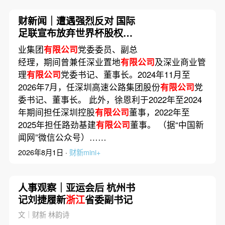
财新闻｜遭遇强烈反对 国际
足联宣布放弃世界杯股权出
售项目
业集团
有限公司
党委委员、副总
经理，期间曾兼任深业置地
有限公司
及深业商业管
理
有限公司
党委书记、董事长。2024年11月至
2026年7月，任深圳高速公路集团股份
有限公司
党
委书记、董事长。 此外，徐恩利于2022年至2024
年期间担任深圳控股
有限公司
董事，2022年至
2025年担任路劲基建
有限公司
董事。 （据“中国新
闻网”微信公众号）……
2026年8月1日 ·
财新mini+
人事观察｜亚运会后 杭州书
记刘捷履新
浙江
省委副书记
文｜财新 林韵诗