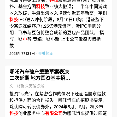
挫、基金抱团
科技
致业绩大撤退；上半年中国游戏
收入放缓，手游出海收入增速创近五年新高；宇树
科技
IPO进入冲刺阶段，8月10日申购；港证监下
令富途冻结客户1.25亿港元资产，涉IPO申购分
配；飞书与豆包将整合成新的豆包产品团队。 撰
写：财
小
智 责编：财小新 上市公司敏感舆情指
数……
2026年7月31日 ·
金融频道
哪吒汽车破产重整草案表决
二次延期 地方国资基金招商
风险再审视(含视频)
文｜财新 朱亮韬 余聪
投资“亏光”，在紧密合作的情况下还面临股东借款
和担保方面的合作损失。哪吒汽车的招股书显示，
除认购可转股债券外，2024年5月、6月，桐乡市
科技
创业服务中心
有限公司
为哪吒汽车提供过四笔