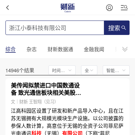
搜索
综合
杂志
财新数据通
金融我闻
财新mini
14946个结果
时间不限
全文
智能排序
美传闻拟禁进口中国数通设
备 致光通信板块相关美股大
涨、A股大跌(含视频)
文｜财新 王智翔（见习）
江高科园区设置了研发和新产品导入中心，且在江
苏无锡拥有大规模光模块生产设施。以公司披露的
参保人数计算，高意位于无锡的全资子公司菲尼萨
光电通讯
科技
（无锡）
有限公司
（下称“菲尼