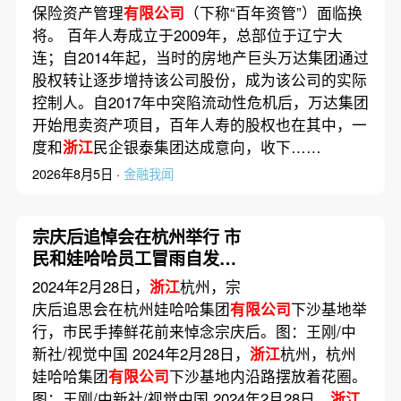
保险资产管理
有限公司
（下称“百年资管”）面临换
将。 百年人寿成立于2009年，总部位于辽宁大
连；自2014年起，当时的房地产巨头万达集团通过
股权转让逐步增持该公司股份，成为该公司的实际
控制人。自2017年中突陷流动性危机后，万达集团
开始甩卖资产项目，百年人寿的股权也在其中，一
度和
浙江
民企银泰集团达成意向，收下……
2026年8月5日 ·
金融我闻
宗庆后追悼会在杭州举行 市
民和娃哈哈员工冒雨自发前
往悼念送别
2024年2月28日，
浙江
杭州，宗
庆后追思会在杭州娃哈哈集团
有限公司
下沙基地举
行，市民手捧鲜花前来悼念宗庆后。图：王刚/中
新社/视觉中国 2024年2月28日，
浙江
杭州，杭州
娃哈哈集团
有限公司
下沙基地内沿路摆放着花圈。
图：王刚/中新社/视觉中国 2024年2月28日，
浙江