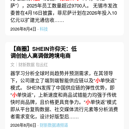
萨”），2025年员工数量超过9700人。 无锡市发改
委曾在4月16日披露，菲尼萨计划在2026年投入10
亿元以扩建光通信收……
2026年8月4日 ·
科技
【商圈】SHEIN许仰天：低
调创始人高调做跨境电商
文｜财新数据 包云红
器学习分析全球时尚趋势并预测需求，在其领导
下，公司建立了端到端智能供应链以及“
小
单快返”
模式。 SHEIN发挥了中国供应链的弹性优势，即
“
小
单快返”，上新速度和商品试错能力均强于传统
快时尚品牌，且价格更具竞争力。“
小
单快返”模式
即从平台复购数据、社交媒体流行元素等分析消费
者需求变化，设计好版型后……
2026年8月6日 ·
财新数据通频道