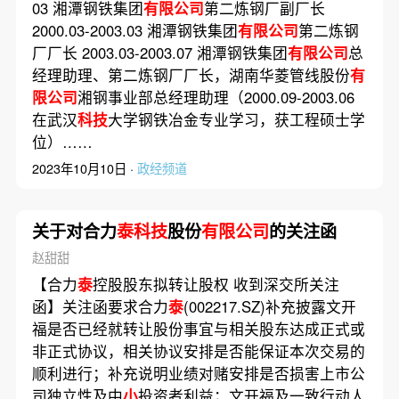
03 湘潭钢铁集团
有限公司
第二炼钢厂副厂长
2000.03-2003.03 湘潭钢铁集团
有限公司
第二炼钢
厂厂长 2003.03-2003.07 湘潭钢铁集团
有限公司
总
经理助理、第二炼钢厂厂长，湖南华菱管线股份
有
限公司
湘钢事业部总经理助理（2000.09-2003.06
在武汉
科技
大学钢铁冶金专业学习，获工程硕士学
位）……
2023年10月10日 ·
政经频道
关于对合力
泰科技
股份
有限公司
的关注函
赵甜甜
【合力
泰
控股股东拟转让股权 收到深交所关注
函】关注函要求合力
泰
(002217.SZ)补充披露文开
福是否已经就转让股份事宜与相关股东达成正式或
非正式协议，相关协议安排是否能保证本次交易的
顺利进行；补充说明业绩对赌安排是否损害上市公
司独立性及中
小
投资者利益；文开福及一致行动人