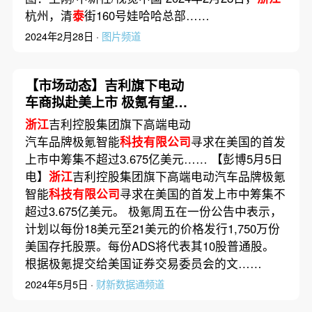
杭州，清
泰
街160号娃哈哈总部……
2024年2月28日 ·
图片频道
【市场动态】吉利旗下电动
车商拟赴美上市 极氪有望成
就近三年中资企业最大纽约
浙江
吉利控股集团旗下高端电动
IPO
汽车品牌极氪智能
科技有限公司
寻求在美国的首发
上市中筹集不超过3.675亿美元…… 【彭博5月5日
电】
浙江
吉利控股集团旗下高端电动汽车品牌极氪
智能
科技有限公司
寻求在美国的首发上市中筹集不
超过3.675亿美元。 极氪周五在一份公告中表示，
计划以每份18美元至21美元的价格发行1,750万份
美国存托股票。每份ADS将代表其10股普通股。
根据极氪提交给美国证券交易委员会的文……
2024年5月5日 ·
财新数据通频道