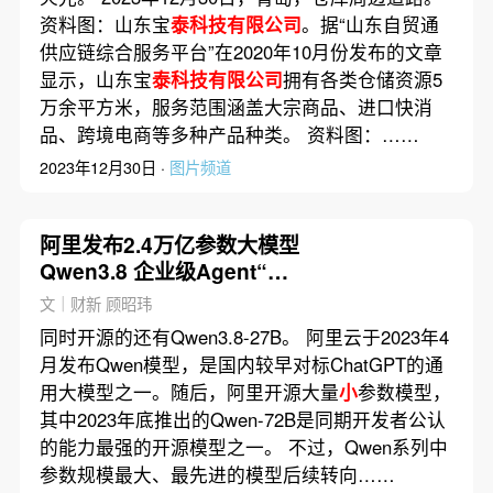
资料图：山东宝
泰科技有限公司
。据“山东自贸通
供应链综合服务平台”在2020年10月份发布的文章
显示，山东宝
泰科技有限公司
拥有各类仓储资源5
万余平方米，服务范围涵盖大宗商品、进口快消
品、跨境电商等多种产品种类。 资料图：……
2023年12月30日 ·
图片频道
阿里发布2.4万亿参数大模型
Qwen3.8 企业级Agent“千
问办公”公测
文｜财新 顾昭玮
同时开源的还有Qwen3.8-27B。 阿里云于2023年4
月发布Qwen模型，是国内较早对标ChatGPT的通
用大模型之一。随后，阿里开源大量
小
参数模型，
其中2023年底推出的Qwen-72B是同期开发者公认
的能力最强的开源模型之一。 不过，Qwen系列中
参数规模最大、最先进的模型后续转向……