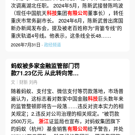
次调离湖北任职。 2024年5月，陈新武接替陈鸣波
（现任中国航天
科技
集团
有限公司
董事长），转任
重庆市常务副市长。 2024年6月，陈新武曾出席国
新办新闻发布会，提及被老百姓称为“背篓专线”的
重庆轨道4号线。他表示，这条线全长48……
2026年7月31日 ·
政经频道
蚂蚁被多家金融监管部门罚
款71.23亿元 从此转向常态
化监管
文｜财新 刘冉
随着蚂蚁、支付宝、微信支付等罚款落地，市场普
遍认为，这标志着对数家中国金融
科技
巨头数年来
的监管整顿即将告一段落……违反对资本实力的相
关规定；2.违反对公司治理的相关规定。”被罚款
2500万元。
浙江
证监局也宣布，对蚂蚁集团旗下
的蚂蚁（杭州）基金销售
有限公司
给予警告，并处