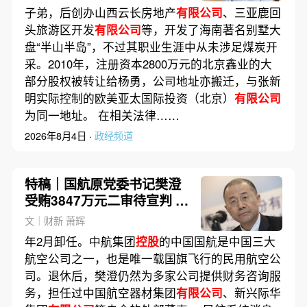
子弟，后创办山西云长房地产
有限公司
、三亚鹿回
头旅游区开发
有限公司
等，开发了海南著名别墅大
盘“半山半岛”，不过其职业生涯中从未涉足煤炭开
采。2010年，注册资本2800万元的北京鑫业的大
部分股权被转让给杨勇，公司地址亦搬迁，与张新
明实际控制的欧美亚太国际投资（北京）
有限公司
为同一地址。 在相关法律……
2026年8月4日 ·
政经频道
特稿｜国航原党委书记樊澄
受贿3847万元二审待宣判 否
认大多数指控
文｜财新 萧辉
年2月卸任。中航集团
控股
的中国国航是中国三大
航空公司之一，也是唯一载国旗飞行的民用航空公
司。退休后，樊澄仍然为多家公司提供财务咨询服
务，担任过中国航空器材集团
有限公司
、新兴际华