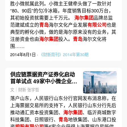
胜小微就属此列。小微主王健牵头做了一款针对
“80、90后”的匀冷冰箱，年度销售目标300万台，
其初始投资就需要上千万元。
海尔集团
品牌总监
范建斌成立的
青岛
海尔文化产业发展
有限公司
也是
典型的孵化小微，做的是海尔原来没有的业务，其
注册资金也由
海尔集团
投入。
青岛
海尔文化将
围……
2014年8月1日 ·
《财新周刊》2014年第30期
供应链票据资产证券化启动
首单试点 49家中小微企业盘
活资产
文｜财新 张宇哲
落户山东，人民银行山东分行官网发布消息称，在
上海票据交易所的支持下，人民银行山东分行先后
推动通汇资本投资集团、
海尔集团
、临沂商城数字
科技集团、日照银行、
青岛
地铁集团、山东港口投
资
控股有限公司
等6家企业获得上海票据交易所供