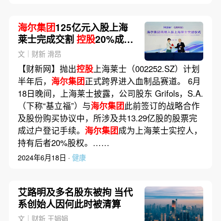
海尔集团
125亿元入股上海
莱士完成交割
控股
20%成为
实控人
文｜财新 滑昂
【财新网】抛出
控股
上海莱士（002252.SZ）计划
半年后，
海尔集团
正式跨界进入血制品赛道。 6月
18日晚间，上海莱士披露，公司股东 Grifols，S.A.
（下称“基立福”）与
海尔集团
此前签订的战略合作
及股份购买协议中，所涉及共13.29亿股的股票完
成过户登记手续。
海尔集团
成为上海莱士实控人，
持有后者20%股权。……
2024年6月18日 ·
健康
艾路明及多名股东被拘 当代
系创始人因何此时被清算
文｜财新 王娟娟