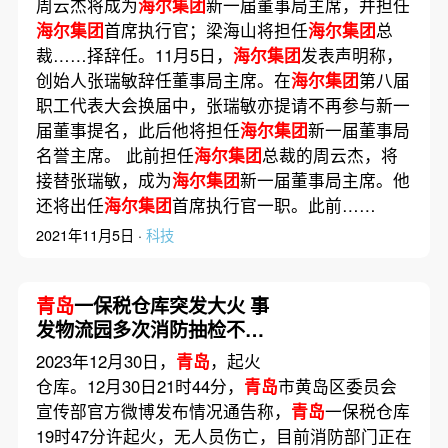
周云杰将成为
海尔集团
新一届董事局主席，并担任
海尔集团
首席执行官；梁海山将担任
海尔集团
总
裁……择辞任。11月5日，
海尔集团
发表声明称，
创始人张瑞敏辞任董事局主席。在
海尔集团
第八届
职工代表大会换届中，张瑞敏亦提请不再参与新一
届董事提名，此后他将担任
海尔集团
新一届董事局
名誉主席。 此前担任
海尔集团
总裁的周云杰，将
接替张瑞敏，成为
海尔集团
新一届董事局主席。他
还将出任
海尔集团
首席执行官一职。此前……
2021年11月5日 ·
科技
青岛
一保税仓库突发大火 事
发物流园多次消防抽检不合
格
2023年12月30日，
青岛
，起火
仓库。12月30日21时44分，
青岛
市黄岛区委员会
宣传部官方微博发布情况通告称，
青岛
一保税仓库
19时47分许起火，无人员伤亡，目前消防部门正在