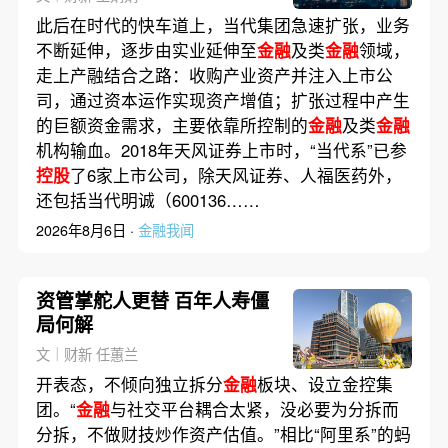
此后在时代的快车道上，当代集团急速扩张，业务
不断延伸，逐步由实业延伸至
金融
及类
金融
领域，
走上产融结合之路：收购产业资产并注入上市公
司，通过资本运作实现资产增值；扩张过程中产生
的巨额资金需求，主要依靠所控制的
金融
及类
金融
机构输血。2018年天风证券上市时，“当代系”已参
控股
了6家上市公司，除天风证券、人福医药外，
还包括当代明诚（600136……
2026年8月6日 ·
金融我闻
资管掌舵人更替 百年人寿僵
局何解
文｜财新 任蕙兰
开表态，不倾向独立拆分
金融
板块、设立金控集
团。“
金融
与社交平台耦合太紧，没必要为分拆而
分拆，不做财技炒作资产估值。”相比“阿里系”的蚂