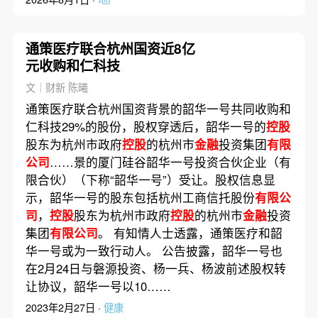
通策医疗联合杭州国资近8亿
元收购和仁科技
文｜财新 陈曦
通策医疗联合杭州国资背景的韶华一号共同收购和
仁科技29%的股份，股权穿透后，韶华一号的
控股
股东为杭州市政府
控股
的杭州市
金融
投资集团
有限
公司
……景的厦门硅谷韶华一号投资合伙企业（有
限合伙）（下称“韶华一号”）受让。股权信息显
示，韶华一号的股东包括杭州工商信托股份
有限公
司
，
控股
股东为杭州市政府
控股
的杭州市
金融
投资
集团
有限公司
。 有知情人士透露，通策医疗和韶
华一号或为一致行动人。 公告披露，韶华一号也
在2月24日与磐源投资、杨一兵、杨波前述股权转
让协议，韶华一号以10……
2023年2月27日 ·
健康