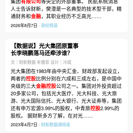
集团
有限公司
等央企的外部董事。 民航系统消息
人士告诉财新，樊澄是一名典型的技术型干部，精
通财务和
金融
，其职业经历不乏高光……
2026年8月7日 ·
政经频道
【数据说】光大集团原董事
长李晓鹏落马还牵涉谁？
文｜财新数据 牟雅菲 设计｜冷斌
光大集团在1983年由中央汇金、财政部发起设立，
两者的
控股
比例分别在六成和三成左右，是中国中
央级的三大
金融控股
公司之一。集团对外投资超过
20多家公司，包括光大医疗、光大科技、光大旅
游、光大国际信托、光大银行、光大证券等，集团
还有申万宏源3.99%的股权，中青旅
控股
2.99%的
股权。 据财新多方了解，在对光……
2023年4月7日 ·
财新数据通频道