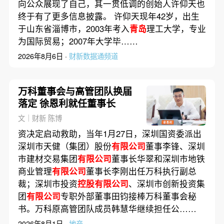
向公众展现了自己，其一贯低调的创始人许仰天也
终于有了更多信息披露。 许仰天现年42岁，出生
于山东省淄博市，2003年考入
青岛
理工大学，专业
为国际贸易；2007年大学毕……
2026年8月6日 ·
财新数据通频道
万科董事会与高管团队换届
落定 徐恩利就任董事长
文｜财新 陈博
资决定启动救助，当年1月27日，深圳国资委派出
深圳市天健（集团）股份
有限公司
董事李锋、深圳
市建材交易集团
有限公司
董事长华翠和深圳市地铁
商业管理
有限公司
董事长李刚出任万科执行副总
裁；深圳市投资
控股有限公司
、深圳市创新投资集
团
有限公司
专职外部董事田钧接棒万科董事会秘
书。万科原高管团队成员韩慧华继续担任公……
2026年8月1日 ·
地产