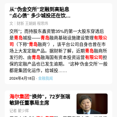
从“伪金交所”定融到高贴息
“点心债” 多少城投还在饮鸩
止渴？
文｜财新 王娟娟 程思炜
交所”；而持股东鑫资管35%的第一大股东穿透后
是
青岛
城投——
青岛
融商基础设施建设管理
有限公
司
（下称“
青岛
融商”），该平台公司自身也曾在市
场上大发定融产品。据财新了解，近期
青岛
融商所
发行的、由
青岛
融海国有资本投资运营
有限公司
担
保的定融产品也已发生逾期。 “这种‘伪金交所’一般
都是集团化运作，给城投……
2024年4月18日 ·
金融我闻
海尔集团
“换帅”，72岁张瑞
敏辞任董事局主席
记者 翟少辉