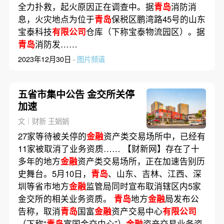
全力扑救，起火原因正在调查中。据
青岛
消防消
息，火灾地点为位于
青岛
保税区鹏湾路45号的山东
宝泰科技
有限公司
仓库（下称宝泰物流园区）。据
青岛
消防发……
2023年12月30日 ·
图片频道
五省市集中公告 金交所关停
加速
文｜财新 王娟娟
27家等待被关停的
金融
资产类交易场所中，已经有
11家被取消了业务资质…… 【财新网】存在了十
多年的地方
金融
资产类交易场所，正在加速告别历
史舞台。5月10日，
青岛
、山东、吉林、江西、深
圳等省市地方
金融
监管局同时宣布取消辖区内5家
金交所的相关业务资质。
青岛
地方
金融
局发布公
告称，取消
青岛
国富
金融
资产交易中心
有限公司
（下称“
青岛
富国金交中心”）
金融
资产交易业务资