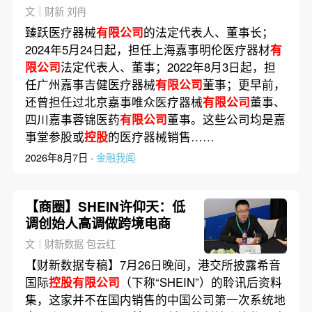
查
文｜财新 刘冉
臻跃医疗器械
有限公司
的法定代表人、董事长；
2024年5月24日起，担任上海嘉事明伦医疗器材
有
限公司
法定代表人、董事；2022年8月3日起，担
任广州嘉事吉健医疗器械
有限公司
董事；更早前，
还曾担任过北京嘉事唯众医疗器械
有限公司
董事、
四川嘉事蓉锦医药
有限公司
董事。这些公司均是嘉
事堂参股或
控股
的医疗器械销售……
2026年8月7日 ·
金融我闻
【商圈】SHEIN许仰天：低
调创始人高调做跨境电商
文｜财新数据 包云红
【财新数据专稿】7月26日晚间，港交所披露希音
国际
控股有限公司
（下称“SHEIN”）的聆讯后资料
集，这家并不在国内销售的中国公司第一次系统地