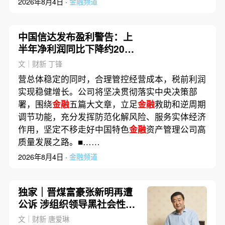
2026年8月4日 ·
金融频道
中国信达发布盈利警告：上
半年净利润同比下降约20%
至25%
文｜财新 丁锋
营总体稳定的同时，合理管控经营成本，税前利润
实现稳健增长。公司将坚决贯彻落实中央决策部
署，围绕
金融
五篇大文章，立足
金融
救助和逆周期
调节功能，充分发挥防范化解风险、服务实体经济
作用，坚定不移走好中国特色
金融
资产管理公司高
质量发展之路。■……
2026年8月4日 ·
金融频道
独家｜晋煤富豪张新明再遭
公诉 涉组织领导黑社会性质
组织等17宗罪名
文｜财新 唐爱琳