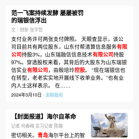
范一飞案持续发酵 屡屡被罚
的瑞银信浮出
文｜财新 张宇哲
支付业务许可两张支付牌照。 天眼查显示，该公
司目前共有两位股东，山东付帮清算信息服务
有限
公司
持股3%，山东瑞融信信息技术
有限公司
持股
97%。穿透股权来看，其背后的大股东为山东瑞银
信实业
有限公司
，由殷培玲
控股
。 “现在瑞银信也
在转型，老老实实地开展线下收单业务。”也有业
内人士这样表示。 在……
2024年3月10日 ·
金融我闻
【封面报道】海尔自革命
记者 何春梅 实习记者 陈璐
密切相关。
青岛
海尔平台上的智