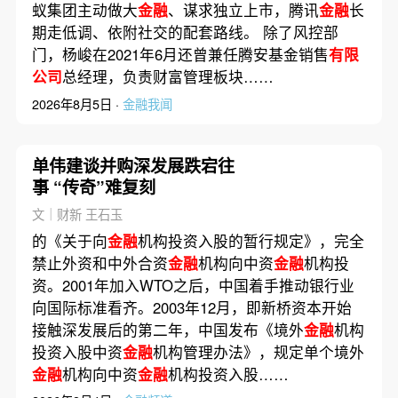
蚁集团主动做大
金融
、谋求独立上市，腾讯
金融
长
期走低调、依附社交的配套路线。 除了风控部
门，杨峻在2021年6月还曾兼任腾安基金销售
有限
公司
总经理，负责财富管理板块……
2026年8月5日 ·
金融我闻
单伟建谈并购深发展跌宕往
事 “传奇”难复刻
文｜财新 王石玉
的《关于向
金融
机构投资入股的暂行规定》，完全
禁止外资和中外合资
金融
机构向中资
金融
机构投
资。2001年加入WTO之后，中国着手推动银行业
向国际标准看齐。2003年12月，即新桥资本开始
接触深发展后的第二年，中国发布《境外
金融
机构
投资入股中资
金融
机构管理办法》，规定单个境外
金融
机构向中资
金融
机构投资入股……