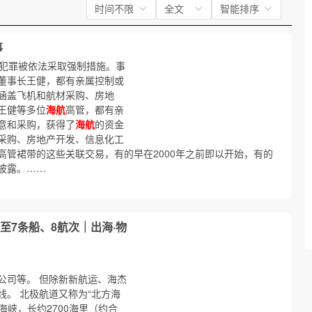
时间不限
全文
智能排序
事
法犯罪被依法采取强制措施。事
董事长王健，都有亲属控制或
涵盖飞机和航材采购、房地
王健等多位
海航
高管，都有亲
意和采购，获得了
海航
的资金
采购、房地产开发、信息化工
高管裙带的这些关联交易，有的早在2000年之前即以开始，有的
披露。……
至7条船、8航次｜出海·物
公司等。 但除新新航运、海杰
。 北极航道又称为“北方海
海峡，长约2700海里（约合