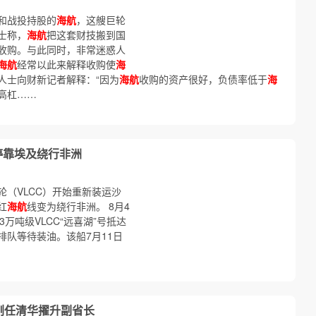
和战投持股的
海航
，这艘巨轮
士称，
海航
把这套财技搬到国
收购。与此同时，非常迷惑人
海航
经常以此来解释收购使
海
人士向财新记者解释：“因为
海航
收购的资产很好，负债率低于
海
高杠……
停靠埃及绕行非洲
（VLCC）开始重新装运沙
红
海航
线变为绕行非洲。 8月4
万吨级VLCC“远喜湖”号抵达
队等待装油。该船7月11日
顾刚任清华擢升副省长