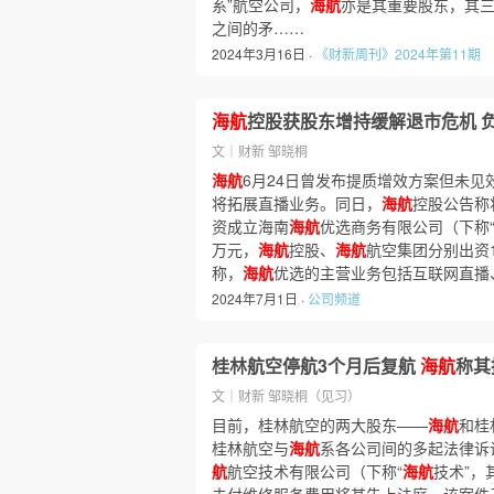
系”航空公司，
海航
亦是其重要股东，其三
之间的矛……
2024年3月16日 ·
《财新周刊》2024年第11期
海航
控股获股东增持缓解退市危机 负
文｜财新 邹晓桐
海航
6月24日曾发布提质增效方案但未
将拓展直播业务。同日，
海航
控股公告称
资成立海南
海航
优选商务有限公司（下称
万元，
海航
控股、
海航
航空集团分别出资1
称，
海航
优选的主营业务包括互联网直播
2024年7月1日 ·
公司频道
桂林航空停航3个月后复航
海航
称其
文｜财新 邹晓桐（见习）
目前，桂林航空的两大股东——
海航
和桂
桂林航空与
海航
系各公司间的多起法律诉
航
航空技术有限公司（下称“
海航
技术”，