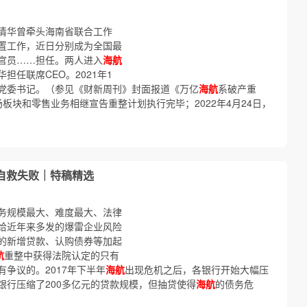
清华曾牵头海南省联合工作
置工作，近日分别成为全国最
官员……担任。两人进入
海航
任联席CEO。2021年1
党委书记。（参见《财新周刊》封面报道《万亿
海航
系破产重
板块和零售业务相继宣告重整计划执行完毕；2022年4月24日，
自救失败｜特稿精选
务规模最大、难度最大、法律
给近年来多发的爆雷企业风险
的新增贷款、认购债券等加起
航
重整中获得法院认定的只有
有争议的。2017年下半年
海航
出现危机之后，各银行开始大幅压
银行压缩了200多亿元的贷款规模，但抽贷使得
海航
的债务危