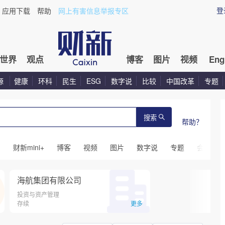
登
应用下载
帮助
网上有害信息举报专区
世界
观点
博客
图片
视频
Eng
源
健康
环科
民生
ESG
数字说
比较
中国改革
专题
搜索
帮助？
闻
财新mini+
博客
视频
图片
数字说
专题
会议
海航集团有限公司
投资与资产管理
存续
更多