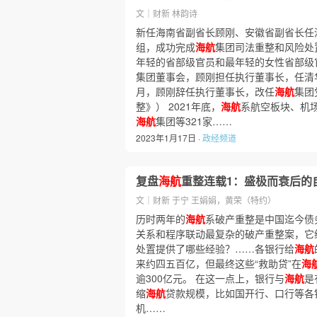
文｜财新 林韵诗
新任海南省副省长顾刚、安徽省副省长任
组，成功完成
海航
集团司法重整和风险处
年轻的省部级官员和最年轻的女性省部级
集团董事会，顾刚担任执行董事长，任清华担
月，顾刚辞任执行董事长，改任
海航
集团
整》） 2021年底，
海航
系航空板块、机场
海航
集团等321家……
2023年1月17日 ·
政经频道
复盘
海航
重整连载1：盛极而衰后的
文｜财新 于宁 王娟娟，黄荣（特约）
历时两年的
海航
系破产重整是中国迄今债
关系和程序联动最复杂的破产重整案，它
处置提供了哪些经验？……各银行给
海航
来约四五百亿，但最终这些“救助贷”在
海
逾300亿元。 在这一点上，银行与
海航
是
缩
海航
贷款规模，比如国开行、口行等各
机……