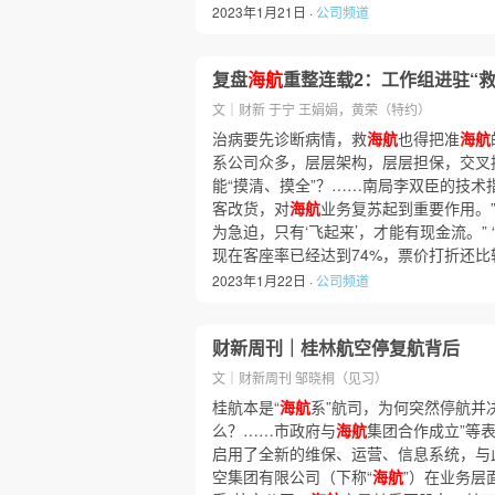
2023年1月21日 ·
公司频道
复盘
海航
重整连载2：工作组进驻“
文｜财新 于宁 王娟娟，黄荣（特约）
治病要先诊断病情，救
海航
也得把准
海航
系公司众多，层层架构，层层担保，交叉
能“摸清、摸全”？……南局李双臣的技术
客改货，对
海航
业务复苏起到重要作用。
为急迫，只有‘飞起来’，才能有现金流。”
现在客座率已经达到74%，票价打折还
2023年1月22日 ·
公司频道
财新周刊｜桂林航空停复航背后
文｜财新周刊 邹晓桐（见习）
桂航本是“
海航
系”航司，为何突然停航并
么？……市政府与
海航
集团合作成立”等
启用了全新的维保、运营、信息系统，与
空集团有限公司（下称“
海航
”）在业务层面