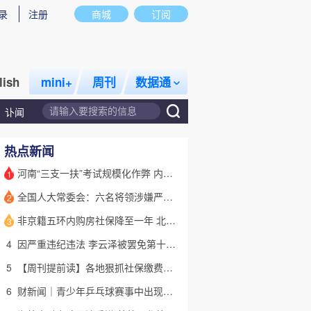
录
注册
商城
订阅
lish
mini+
周刊
数据通
讣闻
热点新闻
河南“三支一扶”考试规模化作弊 内外勾结提前获取试卷
1
全国人大常委会：六名将领涉嫌严重违纪违法 被罢免全国人大代表
2
话题
特别呈现
私房课
非京籍五环内购房社保降至一年 北京市公积金最高可贷340万元
3
4
因严重违纪违法 李云泽被罢免第十四届全国人大代表职务
5
【周刊提前读】各地狠抓社保缴费基数 合规与企业减负如何平衡？
6
财新闻｜青少年乒乓球赛事中出现严重赛风赛纪问题，乒协发文