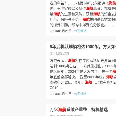
者的利益？…… 根据财新此前报道《
海航
峰、王健家族以及多位
海航
高管，都有亲
量
海航
的生意和采购，获得
海航
的资金支
广告、保险等业务。
海航
集团高管裙带的
的海外并购，却均未得到充分披露。……
2023年1月26日 ·
公司频道
6年后机队规模将达1000架，方大
文｜财新 赵丹
方威表示，
海航
将在年内解决历史遗留问题
达到1000架左右……方威则提出，2022
是巩固年，2024年是大发展年。关于老
海
年底前全部解决。 截至2022年底，
海航
南航空342架。今年，
海航
已开始有购机动
C919……
2023年7月18日 ·
公司频道
万亿
海航
系破产重整｜特稿精选