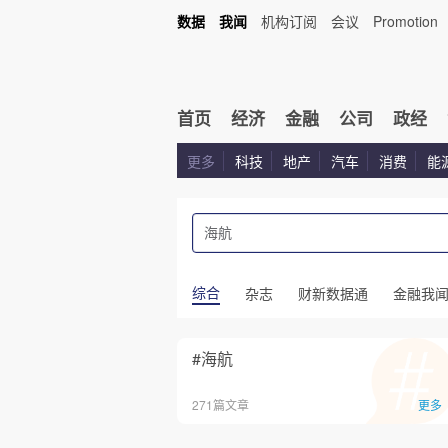
数据
我闻
机构订阅
会议
Promotion
首页
经济
金融
公司
政经
更多
科技
地产
汽车
消费
能
综合
杂志
财新数据通
金融我
#海航
271篇文章
更多