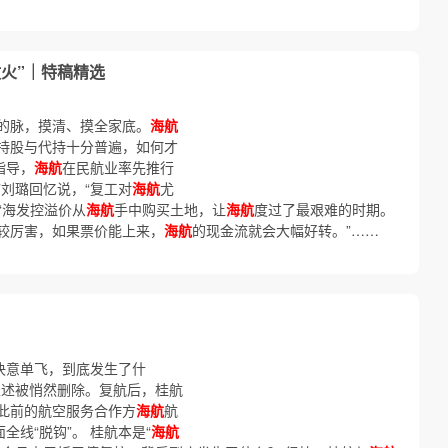
救火”｜特稿精选
的脉，摸清、摸全家底。
海航
持股与代持十分普遍，如何才
指导，
海航
在民航业率先推行
”刘璐回忆说，“复工对
海航
尤
 “海发控溢价从
海航
手中购买土地，让
海航
度过了最艰难的时期。
比较厉害，如果票价能上来，
海航
的现金流就会大幅好转。”……
决意单飞，到底发生了什
表述被悄然删除。复航后，桂航
此前的航空服务合作方
海航
航
全线“脱钩”。 桂航本是“
海航