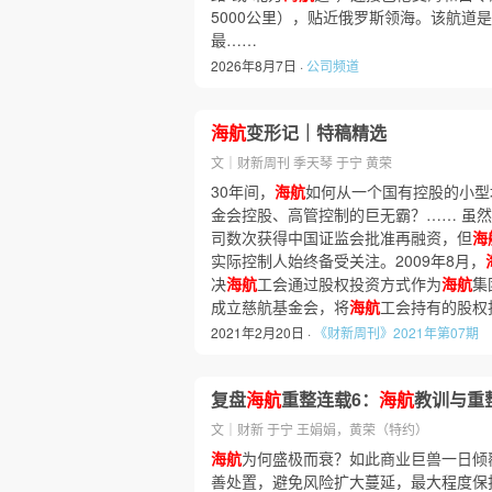
5000公里），贴近俄罗斯领海。该航
最……
2026年8月7日 ·
公司频道
海航
变形记｜特稿精选
文｜财新周刊 季天琴 于宁 黄荣
30年间，
海航
如何从一个国有控股的小型
金会控股、高管控制的巨无霸？…… 虽然自
司数次获得中国证监会批准再融资，但
海
实际控制人始终备受关注。2009年8月，
决
海航
工会通过股权投资方式作为
海航
集
成立慈航基金会，将
海航
工会持有的股权
2021年2月20日 ·
《财新周刊》2021年第07期
复盘
海航
重整连载6：
海航
教训与重
文｜财新 于宁 王娟娟，黄荣（特约）
海航
为何盛极而衰？如此商业巨兽一日倾
善处置，避免风险扩大蔓延，最大程度保