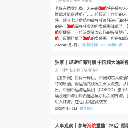
文|财新记者 于宁 王娟娟
老股东悉数出局，未来的
海航
将是债权人
惟此才能继续航行……位接近工作组的人
外，建立七八层结构放杠杆疯狂进行海外
的是，
海航
高杠杆收购但负债率降低了，
航
更健康。一位谙熟资本市场的投资银行
航
，反而拉低了
海航
的负债率。但是如此
2022年5月7日 ·
《财新周刊》2021年第07期
独家｜规避红海封锁 中国超大油轮
文｜财新 包志明 王端 邹晓桐
【财新网】暂停一周后，中国的超大型油轮
特的原油，但运输路线发生重大改变，从
日，中国中远海运集团（COSCO）旗下33
埃及地中海沿岸西迪基里尔码头的外海，排
进入红海，在也门胡塞武装宣……
2026年8月6日 ·
世界频道
人事观察｜参与
海航
重整 “75后”