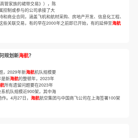
高管家族的裙带交易》），陈
属控制或参与的公司承接了大
持和商业合同，涵盖飞机和航材采购、房地产开发、信息化工程、
这些关联交易，有的早在2000年之前即已开始，有的延伸至
海航
如何规划新
海航
？
，2029年新
海航
机队规模要
年是新
海航
的整顿年，2023年
航
所有遗留问题要在2023年
全系机队规模近900架，其中海
作。4月27日，
海航
航空集团与中国商飞公司在上海签署100架