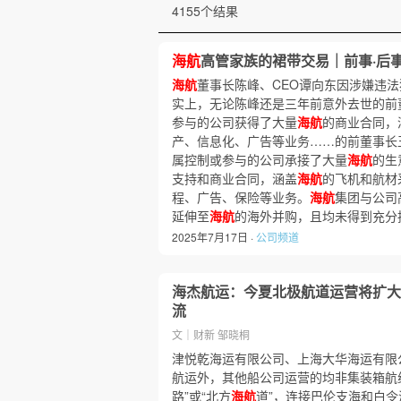
4155个结果
海航
高管家族的裙带交易｜前事·后
海航
董事长陈峰、CEO谭向东因涉嫌违
实上，无论陈峰还是三年前意外去世的前
参与的公司获得了大量
海航
的商业合同，
产、信息化、广告等业务……的前董事长
属控制或参与的公司承接了大量
海航
的生
支持和商业合同，涵盖
海航
的飞机和航材
程、广告、保险等业务。
海航
集团与公司
延伸至
海航
的海外并购，且均未得到充分
2025年7月17日 ·
公司频道
海杰航运：今夏北极航道运营将扩大
流
文｜财新 邹晓桐
津悦乾海运有限公司、上海大华海运有限
航运外，其他船公司运营的均非集装箱航线
路”或“北方
海航
道”，连接巴伦支海和白令