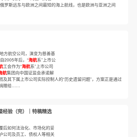
道是俄罗斯远东与欧洲之间最短的海上航线，也是欧洲与亚洲之间
地方航空公司，演变为慈善基
2005年后，“
海航
系”上市公
航
工会作为“
海航
系”上市公司
海航
集团向中国证监会承诺解
团及其下属上市公司实际控制人的“历史遗留问题”，方案正是通过
捐赠给……
整经验（完）｜特稿精选
覆后如何法治化、市场化的妥
护公司及员工、债权人等相关