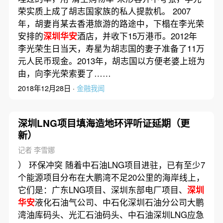
荣实质上成了胡志国家族的私人提款机。 2007
年，胡妻肖某去香港旅游的路途中，下榻在李光荣
安排的
深圳华安
酒店，并收下15万港币。2012年
李光荣生日当天，寿星为胡志国的妻子准备了11万
元人民币现金。2013年，胡志国以方便老婆上班为
由，向李光荣索要了……
2018年12月28日 ·
金融我闻
深圳LNG项目填海造地环评听证延期（更
新）
记者 李雪娜
） 环保冲突 随着中石油LNG项目进驻，已有至少7
个能源项目分布在大鹏湾不足20公里的海岸线上，
它们是：广东LNG项目、深圳东部电厂项目、
深圳
华安
液化石油气公司、中石化深圳石油分公司大鹏
湾油库码头、光汇石油码头、中石油深圳LNG应急