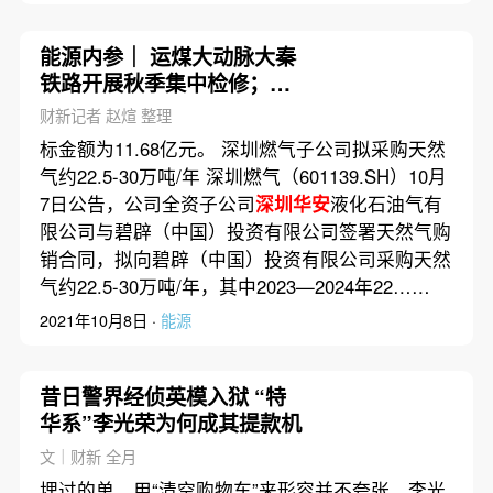
能源内参｜ 运煤大动脉大秦
铁路开展秋季集中检修；辽
宁电力负荷缺口收窄
财新记者 赵煊 整理
标金额为11.68亿元。 深圳燃气子公司拟采购天然
气约22.5-30万吨/年 深圳燃气（601139.SH）10月
7日公告，公司全资子公司
深圳华安
液化石油气有
限公司与碧辟（中国）投资有限公司签署天然气购
销合同，拟向碧辟（中国）投资有限公司采购天然
气约22.5-30万吨/年，其中2023—2024年22……
2021年10月8日 ·
能源
昔日警界经侦英模入狱 “特
华系”李光荣为何成其提款机
文｜财新 全月
埋过的单，用“清空购物车”来形容并不夸张，李光