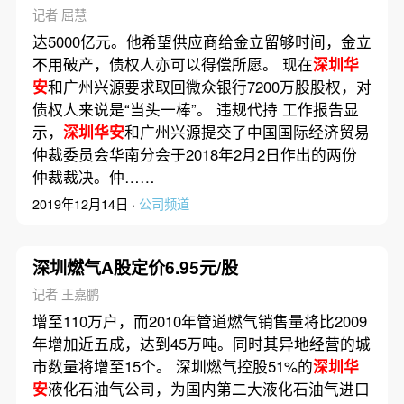
取回
记者 屈慧
达5000亿元。他希望供应商给金立留够时间，金立
不用破产，债权人亦可以得偿所愿。 现在
深圳华
安
和广州兴源要求取回微众银行7200万股股权，对
债权人来说是“当头一棒”。 违规代持 工作报告显
示，
深圳华安
和广州兴源提交了中国国际经济贸易
仲裁委员会华南分会于2018年2月2日作出的两份
仲裁裁决。仲……
2019年12月14日 ·
公司频道
深圳燃气A股定价6.95元/股
记者 王嘉鹏
增至110万户，而2010年管道燃气销售量将比2009
年增加近五成，达到45万吨。同时其异地经营的城
市数量将增至15个。 深圳燃气控股51%的
深圳华
安
液化石油气公司，为国内第二大液化石油气进口