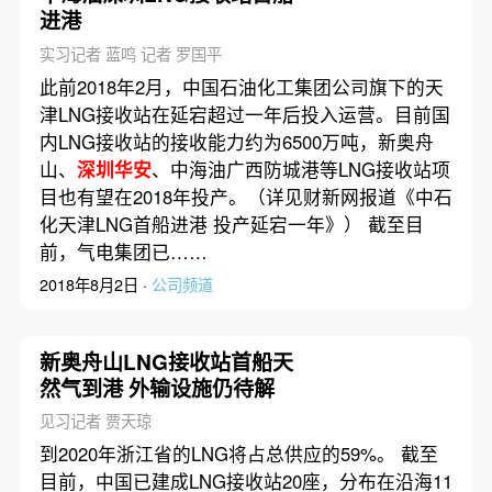
进港
实习记者 蓝鸣 记者 罗国平
此前2018年2月，中国石油化工集团公司旗下的天
津LNG接收站在延宕超过一年后投入运营。目前国
内LNG接收站的接收能力约为6500万吨，新奥舟
山、
深圳华安
、中海油广西防城港等LNG接收站项
目也有望在2018年投产。（详见财新网报道《中石
化天津LNG首船进港 投产延宕一年》） 截至目
前，气电集团已……
2018年8月2日 ·
公司频道
新奥舟山LNG接收站首船天
然气到港 外输设施仍待解
见习记者 贾天琼
到2020年浙江省的LNG将占总供应的59%。 截至
目前，中国已建成LNG接收站20座，分布在沿海11