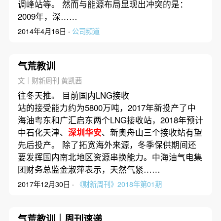
调峰站等。 然而与能源布局显现出冲突的是：
2009年，深……
2014年4月16日 ·
公司频道
气荒教训
文｜财新周刊 黄凯茜
往冬天推。 目前国内LNG接收
站的接受能力约为5800万吨，2017年新投产了中
海油粤东和广汇启东两个LNG接收站，2018年预计
中石化天津、
深圳华安
、新奥舟山三个接收站有望
先后投产。 除了拓宽海外来源，冬季保供期间还
要发挥国内南北地区资源串换能力。中海油气电集
团财务总监金淑萍表示，天然气紧……
2017年12月30日 ·
《财新周刊》2018年第01期
气荒教训｜周刊速递