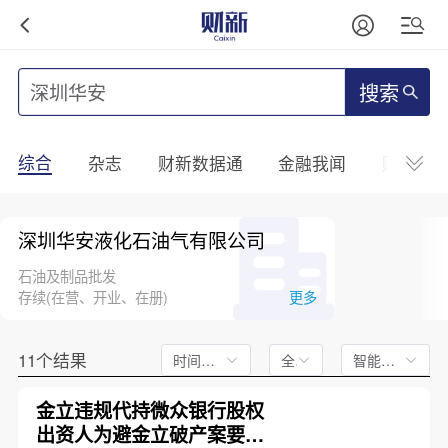
搜索
综合
杂志
财新数据通
金融我闻
财新mini
深圳华安液化石油气有限公司
石油及制品批发
存续(在营、开业、在册)
更多
11个结果
时间不限
全文
智能排序
金立违规代持微众银行股权
出资人为避金立破产案要求