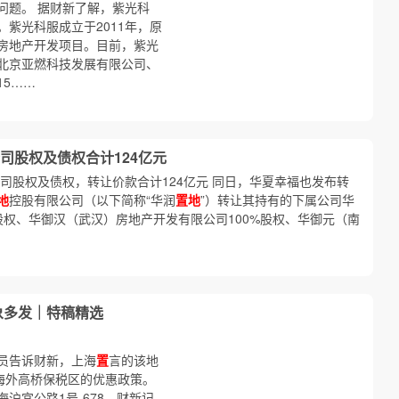
问题。 据财新了解，紫光科
紫光科服成立于2011年，原
房地产开发项目。目前，紫光
北京亚燃科技发展有限公司、
15……
司股权及债权合计124亿元
司股权及债权，转让价款合计124亿元 同日，华夏幸福也发布转
地
控股有限公司（以下简称“华润
置地
”）转让其持有的下属公司华
股权、华御汉（武汉）房地产开发有限公司100%股权、华御元（南
象多发｜特稿精选
员告诉财新，上海
置
言的该地
海外高桥保税区的优惠政策。
沪宜公路1号-678。财新记