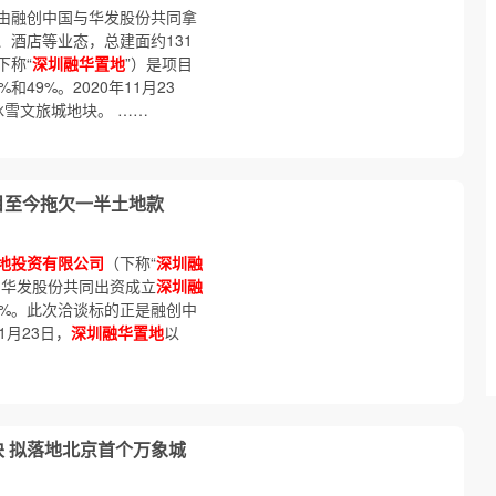
由融创中国与华发股份共同拿
酒店等业态，总建面约131
下称“
深圳融华置地
”）是项目
49%。2020年11月23
圳冰雪文旅城地块。 ……
目至今拖欠一半土地款
地投资有限公司
（下称“
深圳融
国与华发股份共同出资成立
深圳融
9%。此次洽谈标的正是融创中
1月23日，
深圳融华置地
以
块 拟落地北京首个万象城