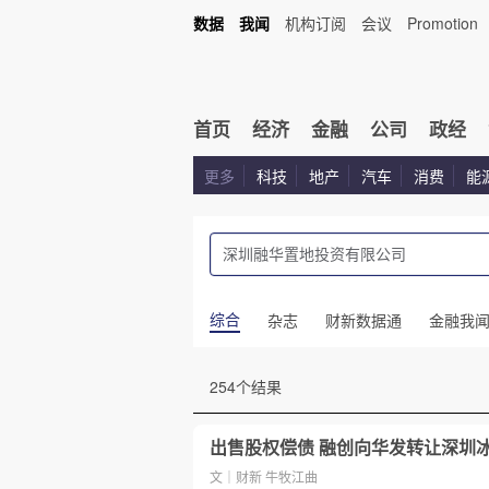
数据
我闻
机构订阅
会议
Promotion
首页
经济
金融
公司
政经
更多
科技
地产
汽车
消费
能
综合
杂志
财新数据通
金融我
254个结果
出售股权偿债 融创向华发转让深圳
文｜财新 牛牧江曲