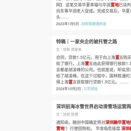
网】 这笔交易华夏幸福与华润
置地
已谈判
向东等华润老人促成。完成交易后，华夏幸
头……
2023年1月5日 ·
财新数据通频道
特稿｜一家央企的被托管之路
文｜财新 周泰来
合同，贷款1.3亿元，用于向上海
置
言购
给了银行。上海
置
言由此获得银行放款1.
言都是胡凌峰的公司。也就是说，昕竑贸
给了胡凌峰。在这个过程中，国林胜通的
得上海
置
言获取银行贷款1.3亿元。 ……
2024年10月2日 ·
公司频道
深圳前海冰雪世界启动滑雪场运营两
文｜财新 陈博
通知函，融创中国确定将对
深圳融华置地
置地
”）行使回购权。 华发临危接盘
深圳