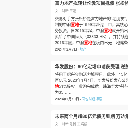
富力地产拟转让伦敦项目抵债 张松
文｜财新 王婧
交易对手方张松桥是富力地产的“老朋友”
制的中渝
置地
于1999年赴港上市，其核
务投资。自2015年起，中渝
置地
就开始出
卖给了中国恒大（03333.HK），并持
2016年底，中渝
置地
在境内已无土地储备
2024年2月7日 ·
地产
华发股份：60亿定增申请获受理 逆
将用于绍兴金融活力城项目。此外，15亿元
百亿元 2023年1月4日，华发股份发
地
51%股权，收购完成后，珠海华发将持
为35……
2023年1月10日 ·
面包财经博客
未来两个月超80亿元债务到期 万
文｜财新 陈博 王娟娟