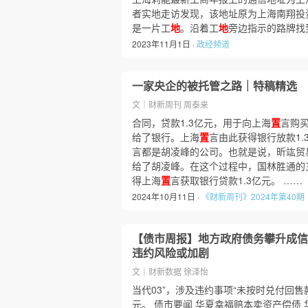
者实地走访发现，该地址原为上海南翔投
是一片工
地
。沿着工
地
旁边指示的路牌找
2023年11月1日 ·
政经频道
一家央企的被托管之路｜特稿精选
文｜财新周刊 周泰来
合同，贷款1.3亿元，用于向上海
置
言购
给了银行。上海
置
言由此获得银行放款1.
言都是胡凌峰的公司。也就是说，昕竑贸
给了胡凌峰。在这个过程中，国林胜通的
得上海
置
言获取银行贷款1.3亿元。 ……
2024年10月11日 ·
《财新周刊》2024年第40期
【债市周报】地方政府债务攀升成信用
违约风险或加剧
文｜财新数据 徐泽怡
当代03”，涉及违约事项“未按时兑付回售款
元。 债市要闻 华夏幸福赔本卖资产偿债 