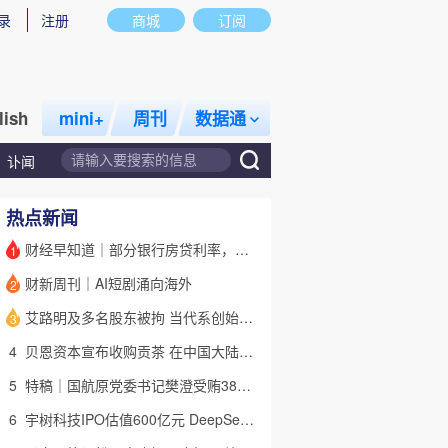
录
注册
商城
订阅
lish
mini+
周刊
数据通
讣闻
热点新闻
财经早知道｜部分银行房贷利率，降至“2字头
1
财新周刊｜AI短剧涌向海外
2
话题
特别呈现
私房课
艾路明及多名股东被拘 当代系创始人因何此时被清算
3
4
贝恩资本宣布收购贡茶 在中国大陆无法注册商标后退出市场
5
特稿｜国航原党委书记樊澄受贿3847万元二审待宣判 否认大多数指控
6
宇树科技IPO估值600亿元 DeepSeek参与战略配售