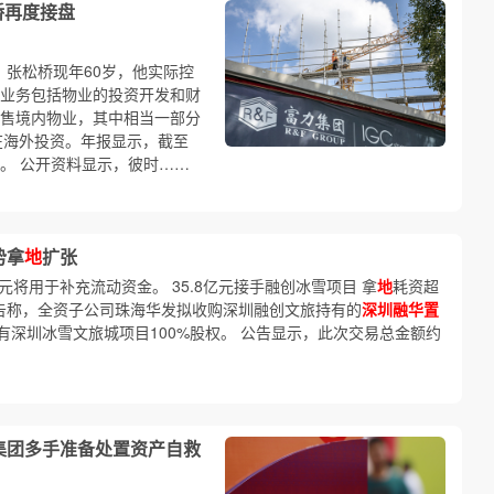
桥再度接盘
。张松桥现年60岁，他实际控
心业务包括物业的投资开发和财
售境内物业，其中相当一部分
续在海外投资。年报显示，截至
。 公开资料显示，彼时……
势拿
地
扩张
将用于补充流动资金。 35.8亿元接手融创冰雪项目 拿
地
耗资超
布公告称，全资子公司珠海华发拟收购深圳融创文旅持有的
深圳融华置
有深圳冰雪文旅城项目100%股权。 公告显示，此次交易总金额约
达集团多手准备处置资产自救