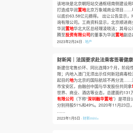
该地块是北京朝阳站交通枢纽南侧建设用
打造成华润
置地
北京万象城商业项目……
以底价63.58亿元摘得。 出让公告显示
询有限公司。工商资料显示，北京顺进商
华润
置地
华北大区总经理凌晓洁；其母公
腾至
投资有限公司
的董事为华润
置地
副总
2023年2月24日 ·
地产
财新闻｜法国要求赴法乘客签署健康声
新建住宅售价环、同比连降3个月，阶段
限；内地入澳门无须出示任何新冠病毒检测
起目的
地
为北京的国际航班不再分流……
市宝安区，由融创中国与华发股份共同拿
世界、商业、酒店等业态，总建面约131
有限公司
（下称“
深圳融华置地
”）是项目
分别持股51%和49%。2020年11月23日
……
2023年1月5日 ·
财新mini+