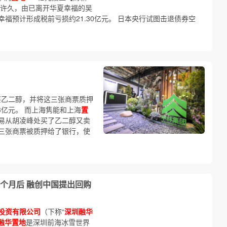
许久，由已离开华夏幸福的吴
福预计形成税前亏损约21.30亿元。 日本央行试图击退债券空
买乙二醇，并将这三张商票质押
3亿元。 而上海隽能和上海
置
易从胡凌峰处买了乙二醇又卖
三张商票被质押给了银行，使
个月后 融创中国提出回购
投资有限公司
（下称“
深圳融华
融华置地
是深圳前海冰雪世界