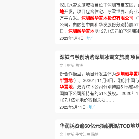
深圳冰雪文旅城项目位于深圳市宝安区，
地
开发，项目包含住宅、冰雪世界、商业、
万平方米。
深圳融华置地投资有限公司
（
公司，由融创中国和华发股份分别持股51%和
日，
深圳融华置地
以127.1亿元拍下深
2023年1月4日 ·
地产
深铁与融创洽购深圳冰雪文旅城 项
文｜财新 陈博
份合作操盘，项目开发主体为
深圳融华置
华置地
”）。2020年11月6日，融创中
华置地
，双方旗下公司分别持股51%和4
国旗下公司所持有的51%股权。 2020年1
127.1亿元地价将相关项……
2022年5月11日 ·
地产
华润耗资逾60亿元摘朝阳站TOD地
文｜财新 牛牧江曲 陈博