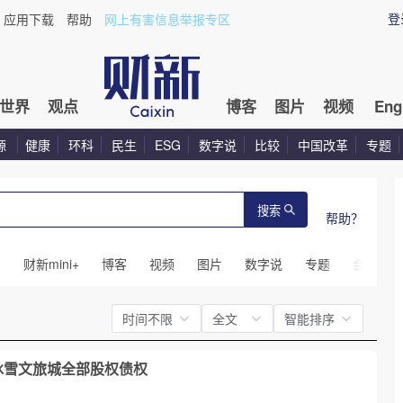
登
应用下载
帮助
网上有害信息举报专区
世界
观点
博客
图片
视频
Eng
源
健康
环科
民生
ESG
数字说
比较
中国改革
专题
搜索
帮助？
闻
财新mini+
博客
视频
图片
数字说
专题
会议
时间不限
全文
智能排序
冰雪文旅城全部股权债权