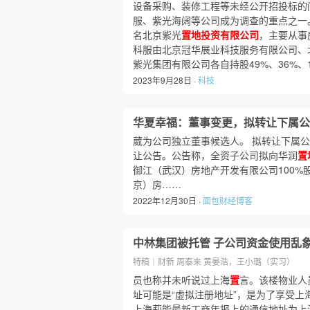
设备采购、装修工程等未经公开招投标的
服、紫光海阔等公司成为调查的重点之一。
名北京紫光
置地投资有限公司
，主要从事
科服由北京冠华展业科技服务有限公司、
紫光集团有限公司各自持股49%、36%、
2023年9月28日 ·
科技
华夏幸福：董事变更，拟转让下属公
葳为公司独立董事候选人。 拟转让下属公
让公告。公告称，全资子公司拟向华润
置
御江（武汉）房地产开发有限公司100%
京）房……
2022年12月30日 ·
面包财经博客
中林集团被托管 子公司资金使用乱
特稿｜财新 周泰来 黄晏浩，王小璐（实习）
员也称并未听说过上海
置
言。该楼物业人
址可能是“虚拟注册地址”，是为了享受上
上海莉能最新工商年报上的通信地址为上海