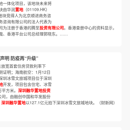
地一体化项目，该地块未来将
块由华润
置地
（01109.HK）
，地块竞得人为北京顺进商务咨
务咨询有限公司的法人代表为
司为注册于香港的腾至
投资有限公司
。香港查册中心的资料显示，
裁、香港平台公司总经理郭晓东。……
明 防疫再“升级”
性放宽首套住房贷款利率下
证明；海南航空：1月12日
深圳冰雪文旅城项目位于深圳
地
开发，项目包含住宅、冰雪
万平方米。
深圳融华置地投资
公司，由融创中国和华发股份
，
深圳融华置地
以127.1亿元拍下深圳冰雪文旅城地块。（财新网）