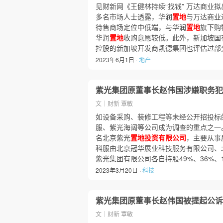
见财新网《王健林持续“找钱” 万达商业
多名市场人士透露，华润
置地
与万达商业
待售商场定位中低端，与华润
置地
旗下购
华润
置地
收购意愿较低。此外，新加坡国
控股的新加坡开发商凯德集团也评估过部
2023年6月1日 ·
地产
紫光集团原董事长赵伟国涉嫌职务犯
文｜财新 覃敏
如设备采购、装修工程等未经公开招投标
服、紫光海阔等公司成为调查的重点之一。
名北京紫光
置地投资有限公司
，主要从事
科服由北京冠华展业科技服务有限公司、
紫光集团有限公司各自持股49%、36%、
2023年3月20日 ·
科技
紫光集团原董事长赵伟国被提起公诉
文｜财新 覃敏