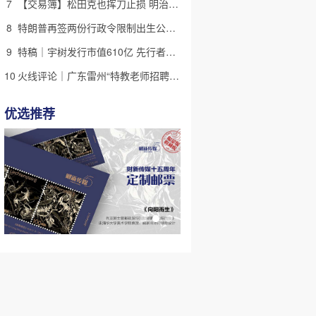
7
【交易簿】松田克也挥刀止损 明治折戟中国乳业
8
特朗普再签两份行政令限制出生公民权 意图打击生育旅游产业(含视频)
9
特稿｜宇树发行市值610亿 先行者的加速和考验
10
火线评论｜广东雷州“特教老师招聘违规”很雷，仍有诸多疑点
优选推荐