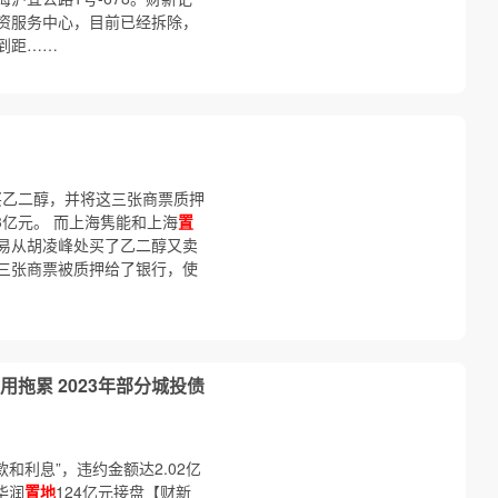
资服务中心，目前已经拆除，
到距……
买乙二醇，并将这三张商票质押
3亿元。 而上海隽能和上海
置
易从胡凌峰处买了乙二醇又卖
三张商票被质押给了银行，使
拖累 2023年部分城投债
和利息”，违约金额达2.02亿
华润
置地
124亿元接盘【财新