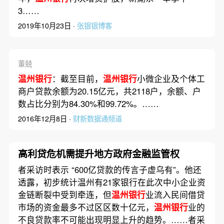
3……
2019年10月23日 ·
张银银博客
董兢
温州银行
：截至目前，
温州银行
小微企业及个体工
商户贷款余额为20.15亿元，共2118户，余额、户
数占比分别为84.30%和99.72%。……
2016年12月8日 ·
财新数据通频道
高利贷危机需提升地方政府金融监管权
者采访时表示 “600亿贷款的传言子虚乌有”。他还
透露，初步统计温州有21家银行在此次中小企业资
金链断裂中受到牵连，但
温州银行
业流入民间借贷
市场的资金最多不过区区数十亿元，
温州银行
业的
不良贷款率不可能出现明显上升的趋势。……者采