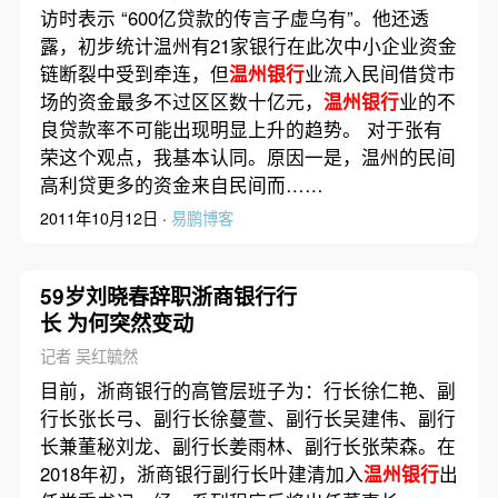
访时表示 “600亿贷款的传言子虚乌有”。他还透
露，初步统计温州有21家银行在此次中小企业资金
链断裂中受到牵连，但
温州银行
业流入民间借贷市
场的资金最多不过区区数十亿元，
温州银行
业的不
良贷款率不可能出现明显上升的趋势。 对于张有
荣这个观点，我基本认同。原因一是，温州的民间
高利贷更多的资金来自民间而……
2011年10月12日 ·
易鹏博客
59岁刘晓春辞职浙商银行行
长 为何突然变动
记者 吴红毓然
目前，浙商银行的高管层班子为：行长徐仁艳、副
行长张长弓、副行长徐蔓萱、副行长吴建伟、副行
长兼董秘刘龙、副行长姜雨林、副行长张荣森。在
2018年初，浙商银行副行长叶建清加入
温州银行
出