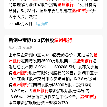
简单理解为浙江省联社接管
温州银行
。” 近日有消
息称，5月23日，温州市委组织部在
温州银行
召开
人事大会，决定……
2021年5月27日 ·
金融频道
新湖中宝拟13.3亿参股
温州银行
见习记者 刘卓哲
上市房企新湖中宝以13.3亿元的总价，竞拍得到
温
州银行
定向增发的35000万股股票，占
温州银行
增
发后总股本的13.96%……600208.SH）发布关于竞
得
温州银行
股份有限公司股权的公告。新湖中宝于
19日在浙江股权交易中心参与竞拍，以3.8元/股竞
得
温州银行
定向增发股份35000万股，投资总额
13.3亿元，占
温州银行
增资扩股后股份总额的
13.96%。 根据浙江股权交易中心公告，
温州银行
本次增资扩股股份数量规模为780……