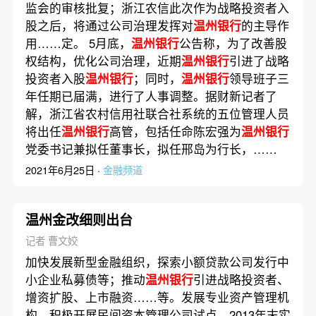
监会的审核批复；浙江农信此次作为战略投资者入
股之后，将通过公司治理发挥对
温州银行
的主导作
用……定。 5月底，
温州银行
公告称，为了改善股
权结构，优化公司治理，近期
温州银行
引进了战略
投资者入股
温州银行
；同时，
温州银行
领导班子三
年任期已届满，进行了人事调整。据财新记者了
解，浙江省农村信用社联合社系统的五位管理人员
将出任
温州银行
高管，包括任命陈宏强为
温州银行
党委书记兼拟任董事长，拟任邢岛为行长，……
2021年6月25日 ·
金融频道
温州金改细则出台
记者 曹文姣
加快发展新型金融组织，探索小额贷款公司发行中
小企业私募债等；推动
温州银行
引进战略投资者、
增资扩股、上市融资……等。发展专业资产管理机
构，积极开展民间资本管理公司试点，2013年末实