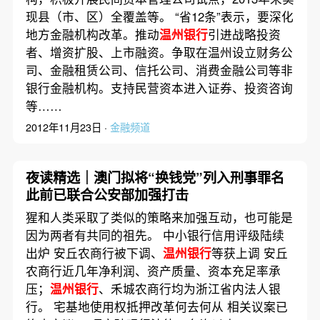
现县（市、区）全覆盖等。 “省12条”表示，要深化
地方金融机构改革。推动
温州银行
引进战略投资
者、增资扩股、上市融资。争取在温州设立财务公
司、金融租赁公司、信托公司、消费金融公司等非
银行金融机构。支持民营资本进入证券、投资咨询
等……
2012年11月23日 ·
金融频道
夜读精选｜澳门拟将“换钱党”列入刑事罪名
此前已联合公安部加强打击
猩和人类采取了类似的策略来加强互动，也可能是
因为两者有共同的祖先。 中小银行信用评级陆续
出炉 安丘农商行被下调、
温州银行
等获上调 安丘
农商行近几年净利润、资产质量、资本充足率承
压；
温州银行
、禾城农商行均为浙江省内法人银
行。 宅基地使用权抵押改革何去何从 相关议案已