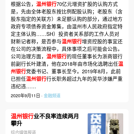
根据公告，
温州银行
70亿元增资扩股的认购方式
是，先由全体老股东按比例配股认购；老股东（含
股东指定的关联方）未足额认购的部分，通过地方
政府专项债券资金筹集，由温州市人民政府指定特
定主体认购……SH）投资者关系部的工作人员对
财新记者称，是否参与
温州银行
增资控股的事宜还
在公司的决策流程中，具体事项之后可能会公告。
公司治理方面，
温州银行
的现任董事长为浙商银行
前副行长叶建清，他在2018年由市场化选聘出任
温
州银行
党委书记、董事长至今。2019年8月，此前
已担任
温州银行
行长职务超过九年的吴华涉嫌严重
违纪违……
2020年9月11日 ·
金融频道
温州银行
业不良率连续两月
攀升
综合媒体报道