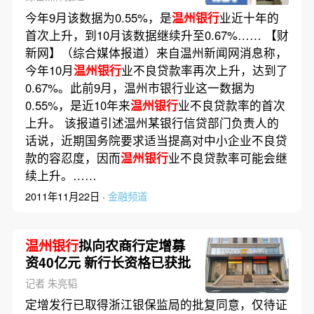
今年9月该数据为0.55%，是
温州银行
业近十年的
首次上升，到10月该数据继续升至0.67%…… 【财
新网】（综合媒体报道）来自温州新闻网消息称，
今年10月
温州银行
业不良贷款率再次上升，达到了
0.67%。此前9月，温州市银行业这一数据为
0.55%，是近10年来
温州银行
业不良贷款率的首次
上升。 该报道引述温州某银行信贷部门负责人的
话说，近期国务院要求适当提高对中小企业不良贷
款的容忍度，因而
温州银行
业不良贷款率可能会继
续上升。……
2011年11月22日 ·
金融频道
温州银行
拟向农商行定增募
资40亿元 新行长资格已获批
记者 朱亮韬
定增发行已取得浙江银保监局的批复同意，仅待证