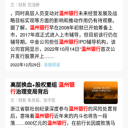
文｜财新 范浅蝉
，同时高层人员变动对
温州银行
未来经营发展及战
略目标实现等方面的影响和推动作用仍有待观察。
据了解，
温州银行
早在2008年初就已开始筹备上
市，2017年底正式进入上市辅导，但目前该行仍在
辅导期。中金公司担任
温州银行
IPO辅导机构，该
公司官网显示，2022年10月14日“
温州银行
首次公
开发行股票并上……
2022年12月29日 ·
金融频道
高层换血+股权重组
温州银
行
治理变局背后
文｜财新 朱亮韬、张宇哲
浙江省联社创纪录深度参与
温州银行
的风险处置背
后，意味着
温州银行
近年来的内斗也将告一段
落……000亿元的
温州银行
，在前行长因腐败落马