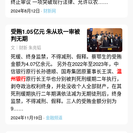
终止审议 一项突破现行法律、允许以农……
2024年8月12日 ·
财新网
受贿1.05亿元 朱从玖一审被
判无期
文｜财新 朱亮韬
死缓、终身监禁，不得减刑、假释。蔡鄂生的受贿
金额为4.07亿余元。 另外在2022年至2023年，中
信银行原行长孙德顺、国寿集团原董事长王滨、
温
州银行
原行长王华也分别被判死刑缓期二年执行，
剥夺政治权利终身，并处没收个人全部财产，在其
死刑缓期执行二年期满依法减为无期徒刑后，终身
监禁，不得减刑、假释。三人的受贿金额分别为
9……
2024年11月19日 ·
金融频道