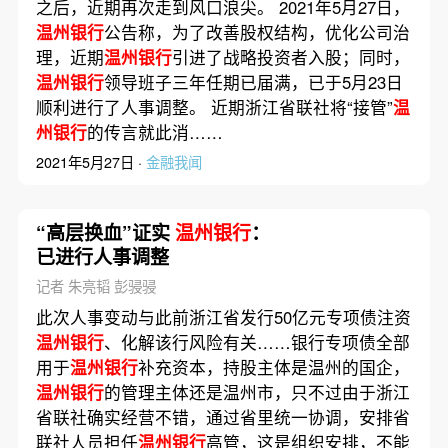
之后，近期再次走到风口浪尖。 2021年5月27日，
温州银行
公告称，为了改善股权结构，优化公司治
理，近期
温州银行
引进了战略投资者入股；同时，
温州银行
领导班子三年任期已届满，已于5月23日
顺利进行了人事调整。 近期浙江省联社将“接管”
温
州银行
的传言就此消……
2021年5月27日 ·
金融我闻
“高层换血”证实
温州银行
：
已进行人事调整
记者 朱亮韬 彭骎骎
此次人事变动与此前浙江省发行50亿元专项债注资
温州银行
、化解该行风险有关……银行专项债全部
用于
温州银行
补充资本，持股主体是温州的国企，
温州银行
的管理主体还是温州市，只不过由于浙江
省联社确实经营不错，通过省里统一协调，安排省
联社人员担任
温州银行
高管，这是组织安排，不能