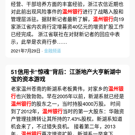
经营、干部培养方面的丰富经验，浙江农信近期也
对此前出现风险事件的
温州银行
进行了战略入股和
管理层派驻。据财新记者最新了解，
温州银行
向19
家浙江省内农商行定增募资40亿元的增资扩股工作
已经完成。 浙江省联社在对财新记者的回应中表
示，此举是农商行参……
2021年7月29日 ·
金融频道
51信用卡“惊魂”背后：江浙地产大亨新湖中
宝的资本游戏
老家温州苍南的新湖系老板黄伟，对家乡的
温州银
行
也兴致勃勃。早在2005年以前，新湖系就已经是
温州银行
的股东之一，当时持股4000万股。 时间
到了2012年，
温州银行
当时的第一大股东：华融资
产管理挂牌转让其所持的7.43%股权。新湖系知道
机会来了，不过错失良机。 接着第二年，2013
年，
温州银行
再次增资扩股，新湖系一举拿下