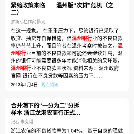
紧缩政策来临——温州版“次贷”危机（之
二）
财新专栏作家 陈龙
在这一现象。 在重重压力下，尽管银行已采取了
收贷、抽贷等自保措施，但
温州银行
业的不良贷款
率仍节节上升，而且笔者在温州考察时被告之，
温
州银行
业目前的不良贷款率可能还会继续升高，温
州的银行可能需要很多年才能消化相关的呆坏账。
温州银行
业不良贷款率状况 资料来源：温州政府
官网 银行在不良贷款等因素的压力下……
2013年1月4日 ·
观点频道
合并潮下的“一分为二”分拆
样本 浙江龙港农商行正式成
立
记者 朱亮韬
浙江农信的不良贷款率为1.04%。 基于自身的稳健