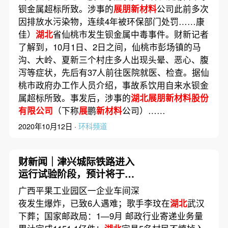
钡金属超标所致。涉事的
展朋新材料
公司此前多次
因排放水污染物，连续4年被环保部门处罚……康
佳）
湖北
省仙桃市发生钡金属中毒事件。财新记者
了解到，10月1日、2日之间，仙桃市彭场镇的马
沟、大岭、夏新三个村庄多人出现头晕、恶心、腹
泻等症状，先后有37人前往医院就医、检查。据仙
桃市政府办工作人员介绍，事故系饮用自来水钡金
属超标所致。事发后，涉事的
湖北展朋新材料股份
有限公司
（下称
展
鹏
新材料
公司）……
2020年10月12日 ·
环科频道
财新闻｜津兴城际铁路进入
运行试验阶段，预计将于年
内通车
广西平果工业园区一企业车间深
夜发生爆炸，已致6人遇难；歌手李玟在
湖北
武汉
下葬；国家邮政局：1—9月 邮政行业寄递业务量