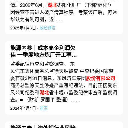
情。2002年6月，
湖北
枣阳化肥厂（下称“枣化”）
因经营不善进入破产清算程序。考察该厂后，蒋远
华认为有利可图，遂……
2025年1月6日 ·
政经频道
能源内参｜成本高企利润欠
佳 一季度地方炼厂开工率不
及七成；国家电投上海能科
监委纪律审查和监察调查。 东
董事长李海瑜被查
风汽车集团商务总监徐天胜被查 中央纪委国家监
委官微3月31日消息，东风汽车集团
股份有限公司
商务总监徐天胜涉嫌严重违纪违法，目前正接受东
风公司纪委和
湖北
省十堰市监委纪律审查和监察调
查。■ （财新 罗国平 整理）……
2024年4月1日 ·
能源