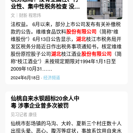
业性、集中性税务检查 没有
倒查30年安排
文｜财新 程思炜
法权益。 6月以来，部分上市公司发布有关补缴税
款的公告。维维食品饮料
股份有限公司
（简称“维
维股份”）6月13日公告显示，
湖北
枝江市税务局开
发区税务分局近日作出税务事项通知书，核定维维
股份原控股子公司
湖北
枝江酒业
股份有限公司
（简
称“枝江酒业”）未按规定期限对1994年1月1日至
2009年10月31……
2024年6月18日 ·
经济频道
仙桃自来水钡超标20余人中
毒 涉事企业曾多次被罚
见习记者 康佳
仙桃市彭场镇的马沟、大岭、夏新三个村庄数十人
出现头晕、恶心、腹泻等症状，事故系饮用自来水