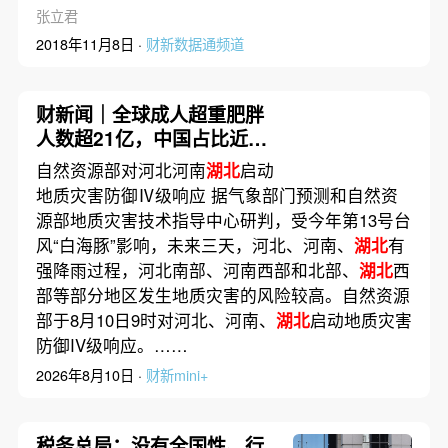
张立君
2018年11月8日 ·
财新数据通频道
财新闻｜全球成人超重肥胖
人数超21亿，中国占比近两
成
自然资源部对河北河南
湖北
启动
地质灾害防御Ⅳ级响应 据气象部门预测和自然资
源部地质灾害技术指导中心研判，受今年第13号台
风“白海豚”影响，未来三天，河北、河南、
湖北
有
强降雨过程，河北南部、河南西部和北部、
湖北
西
部等部分地区发生地质灾害的风险较高。自然资源
部于8月10日9时对河北、河南、
湖北
启动地质灾害
防御IV级响应。……
2026年8月10日 ·
财新mini+
税务总局：没有全国性、行