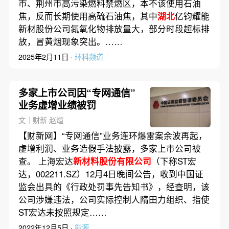
市、荆州市高污染燃料禁燃区，本不该使用石油
焦，反而长期使用高硫石油焦，其中
湖北
亿钧耀能
新材股份公司氮氧化物排放量大，部分时段超标排
放，冒黄烟现象突出。……
2025年2月11日 ·
环科频道
多家上市公司因“专网通信”
业务虚增业绩被罚
文｜财新 赵煊
【财新网】“专网通信”业务连环爆雷案余波再起，
虚增利润、业务造假手法披露，多家上市公司被
查。 上海宏达
新材料股份有限公司
（下称ST宏
达，002211.SZ）12月4日晚间公告，收到中国证
监会出具的《行政处罚事先告知书》，经查明，该
公司涉嫌违法，公司实际控制人隋田力组织、指使
ST宏达未按照规定……
2022年12月5日 ·
能源