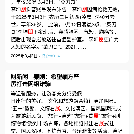
，年仅39岁 3月3日，“菜刀哥”
李坤
朋
抖音账号发布讣告：李坤
朋
因病抢救无效，
于2025年3月3日(农历二月初四)凌晨1时40分去
世，享年39岁。 此前，2月12日凌晨3点，“菜刀
哥”李坤
朋
下夜班后，突感胸闷、气短，胸痛等，
随后出现昏迷被送往重症监护室。 李坤
朋
更广为
人知的名字是“菜刀哥”。2021……
2025年3月3日 ·
财新mini+
财新闻｜秦刚：希望缅方严
厉打击网络诈骗
等温馨服务，让游客充分感受假
日出行的美好。 文化和旅游融合特征更加明显。
“五一”假期，文博看
展
、文化演艺、国风国潮热成
为旅游新风尚，“旅行+演艺”“旅行+看
展
”“旅行+刷
博物馆”受到市场青睐，各地相继推出看
展
式社
交、国风汉服、围炉煮茶、音乐雅集等活动，演唱