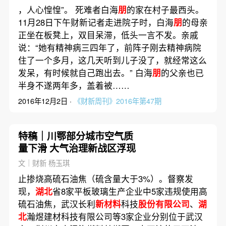
，人心惶惶”。 死难者白海
朋
的家在村子最西头。
11月28日下午财新记者走进院子时，白海
朋
的母亲
正坐在板凳上，双目呆滞，低头一言不发。亲戚
说：“她有精神病三四年了，前阵子刚去精神病院
住了一个多月，这几天听到儿子没了，就经常这么
发呆，有时候就自己跑出去。” 白海
朋
的父亲也已
半身不遂两年多，盖着被……
2016年12月2日 ·
《财新周刊》2016年第47期
特稿｜川鄂部分城市空气质
量下滑 大气治理新战区浮现
文｜财新 杨玉琪
止掺烧高硫石油焦（硫含量大于3%）。督察发
现，
湖北
省8家平板玻璃生产企业中5家违规使用高
硫石油焦，武汉长利
新材料
科技
股份有限公司
、
湖
北
瀚煜建材科技有限公司等3家企业分别位于武汉