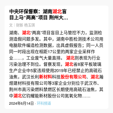
中央环保督察：湖南
湖北
盲
目上马“两高”项目 荆州大气
污染反弹严重
文｜财新 杨玉琪
湖南、
湖北
“两高”项目盲目上马管控不力，监测检
测造假问题多发。其中，湖南中胜检测技术公司用
电脑软件编造检测数据，出具虚假报告；同一人员
同一时段出现在相距17公里的两家企业采样作
业……，工业废气大量直排。
湖北
则表现为行业
污染治理不到位。督察发现，
湖北
省8家平板玻璃
生产企业中5家违规使用2019年已经禁止的高硫石
油焦，武汉长利
新材料
科技
股份有限公司
、
湖北
瀚
煜建材科技有限公司等3家企业分别位于武汉市、
荆州市高污染燃料禁燃区长期使用高硫石油焦，其
中
湖北
亿钧耀能新材股份公司氮氧化物……
2024年6月14日 ·
环科频道