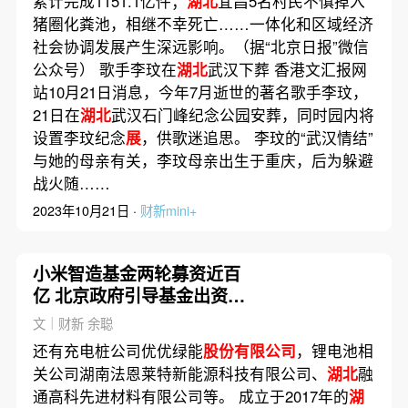
累计完成1151.1亿件；
湖北
宜昌5名村民不慎掉入
猪圈化粪池，相继不幸死亡……一体化和区域经济
社会协调发展产生深远影响。（据“北京日报”微信
公众号） 歌手李玟在
湖北
武汉下葬 香港文汇报网
站10月21日消息，今年7月逝世的著名歌手李玟，
21日在
湖北
武汉石门峰纪念公园安葬，同时园内将
设置李玟纪念
展
，供歌迷追思。 李玟的“武汉情结”
与她的母亲有关，李玟母亲出生于重庆，后为躲避
战火随……
2023年10月21日 ·
财新mini+
小米智造基金两轮募资近百
亿 北京政府引导基金出资20
亿元
文｜财新 余聪
还有充电桩公司优优绿能
股份有限公司
，锂电池相
关公司湖南法恩莱特新能源科技有限公司、
湖北
融
通高科先进材料有限公司等。 成立于2017年的
湖