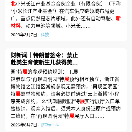
北
小米长江产业基金合伙企业（有限合伙）（下称
“小米长江产业基金”）在汽车供应链领域布局更
广，重点仍然是芯片领域，此外还有自动驾驶、
新
材料
、动力电池等领域。小米长……
2023年3月7日 ·
科技
财新闻｜特朗普签令：禁止
赴美生育使新生儿获得美国
公民身份的“生育旅游”
园”特
展
的参观预约规则： 1.展
馆参观与“再现圆明园”特
展
预约相互独立，浙江省
博物馆之江馆区常规参观无需预约，“再现圆明园”
特
展
需单独预约，请务必提前通过“云上浙博”小程
序完成预约。 2.“再现圆明园”特
展
实行展厅入口单
独核销，观众入馆后，须凭本人身份证原件或预约
二维码，在“再现圆明园”特
展
展厅入口……
2026年8月7日 ·
财新mini+