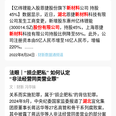
【亿纬锂能入股恩捷股份旗下
新材料
公司 持股
45%】数据显示，近日，
湖北
恩捷
新材料
科技有限
公司发生工商变更，新增股东惠州亿纬锂能
(300014.SZ)
股份有限公司
，持股45%，上海恩捷
新材料
科技有限公司持股比例降至55%。此外，公
司注册资本由5亿人民币增至16亿人民币，增幅
220%。……
2022年8月24日 ·
财新数据通频道
法眼｜“损企肥私” 如何认定
“非法经营同类营业罪”
文｜财新 冯华妹
关系而实施犯罪，属于“损企肥私”的背信犯罪。
2024年9月，中央纪委国家监委报道了
湖北
宜化集
团原董事长蒋远华等27名高管和骨干系列腐败案，
其中披露了蒋远华等人非法经营同类营业的部分案