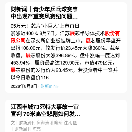
财新闻｜青少年乒乓球赛事
中出现严重赛风赛纪问题，
乒协发文
65万元！芯片“小巨人”上市首日
暴涨近400% 8月7日，江苏
展
芯半导体技术
股份有
限公司
在深交所创业板挂牌上市。
展
芯股份早盘开
盘报108.00元，较发行价23.45元大涨360%。截至
收盘，
展
芯股份大涨396.89%，盘中涨幅一度达到
453.94%，股价最高达129.90元，市值479亿元。
展
芯股份的发行价为23.45元，若投资者中一签并
以今日收盘价116……
2026年8月8日 ·
财新mini+
江西丰城73死特大事故一审
宣判 70米高空悲剧如何发
生|特稿精选
文｜财新周刊 谢海涛 孔晓琦 沈凡 图
｜财新周刊 陈亮