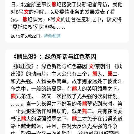
日，北金所董事长
熊
焰接受了财新记者专访，就他
对8号
文
的理解，以及委债业务的发展发表了看
法。
熊
焰认为，8号
文
的出台在意料之中，该文将
“委托债权”列为非标……
2013年5月22日 ·
特色频道
《熊出没》：绿色新话与红色基因
《熊出没》：绿色新话与红色基因
文
/蔡朝阳 《熊
出没》的动画片，主人公只有三个，
熊
大、
熊
二，
和光头强。人物关系简单，故事则永远处于彼此斗
争之中，一般的结局是，在
熊
大的英明领导之下，
熊
兄弟连，一次又一次挫败了光头强的砍树计划。
……。当一头长得并不好看的母
熊
翠花到来时，第
一个要犯生活作风错误的，就是
熊
二。只有在党委
书记
熊
大的坚强领导之下，
熊
二才免于在错误的道
路上越走越远，并且，在对大反派光头强的斗争
中，取得一次又一次的胜利。 这也就可以解释两