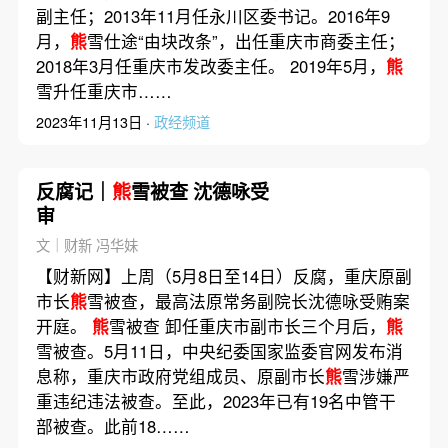
副主任；2013年11月任永川区委书记。2016年9
月，
熊
雪仕途“由块改条”，出任重庆市商委主任；
2018年3月任重庆市发改委主任。 2019年5月，
熊
雪升任重庆市……
2023年11月13日 ·
政经频道
反腐记｜
熊
雪被查 沈德咏受
审
文｜财新 冯华妹
【财新网】上周（5月8日至14日）反腐，重庆原副
市长
熊
雪被查，最高法原常务副院长沈德咏受贿案
开庭。
熊
雪被查 卸任重庆市副市长三个月后，
熊
雪被查。5月11日，中央纪委国家监委官网发布消
息称，重庆市政府党组成员、原副市长
熊
雪涉嫌严
重违纪违法被查。至此，2023年已有19名中管干
部被查。此前18……