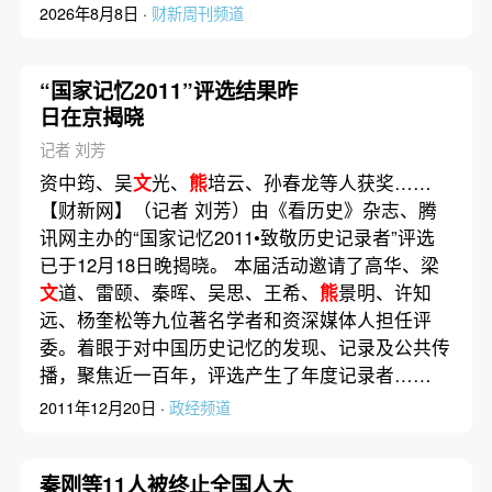
2026年8月8日 ·
财新周刊频道
“国家记忆2011”评选结果昨
日在京揭晓
记者 刘芳
资中筠、吴
文
光、
熊
培云、孙春龙等人获奖……
【财新网】（记者 刘芳）由《看历史》杂志、腾
讯网主办的“国家记忆2011•致敬历史记录者”评选
已于12月18日晚揭晓。 本届活动邀请了高华、梁
文
道、雷颐、秦晖、吴思、王希、
熊
景明、许知
远、杨奎松等九位著名学者和资深媒体人担任评
委。着眼于对中国历史记忆的发现、记录及公共传
播，聚焦近一百年，评选产生了年度记录者……
2011年12月20日 ·
政经频道
秦刚等11人被终止全国人大