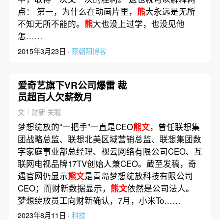
点： 第一，为什么在动画片里，
熊
大永远是无所
不知无所不能的。
熊
大也没上过学，也没见他
怎……
2015年3月23日 ·
蔡朝阳博客
爱奇艺旗下VR公司爆雷 裁
员超百人欠薪数月
文｜财新 关聪
梦想绽放的“一把手”一直是CEO
熊文
，曾任联想集
团战略总监、联想北美区域营销总监、联想集团数
字家庭事业部总经理、视云网络有限公司CEO、互
联网电视品牌17TV创始人兼CEO。截至发稿，奇
遇官网仍显示
熊文
是青岛梦想绽放科技有限公司
CEO；而财新数据显示，
熊文
依然是公司法人。
梦想绽放员工向财新确认，7月，小米To……
2023年8月11日 ·
科技