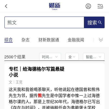
搜索
综合
杂志
财新数据通
金融我闻
财新mini
2506个结果
时间不限
全文
智能排序
专栏｜给海德格尔写篇悬疑
小说
文｜王竞
这天我和我爸喝茶聊天，听他说起在德国曾和熊伟
先生为邻，据传
熊
先生是中国学者中惟一上过海德
格尔课的人。那是上世纪30年代，海德格尔已写出
《存在与时间》，并被纳粹任命为弗赖堡大学校