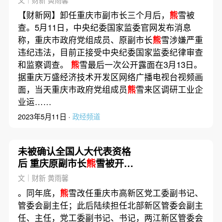
文｜财新 黄雨馨
【财新网】卸任重庆市副市长三个月后，
熊
雪被
查。5月11日，中央纪委国家监委官网发布消息
称，重庆市政府党组成员、原副市长
熊
雪涉嫌严重
违纪违法，目前正接受中央纪委国家监委纪律审查
和监察调查。
熊
雪最后一次公开露面在3月13日。
据重庆万盛经济技术开发区网络广播电视台视频画
面，当天重庆市政府党组成员
熊
雪来区调研工业企
业运……
2023年5月11日 ·
政经频道
未被确认全国人大代表资格
后 重庆原副市长
熊
雪被开除
党籍
文｜财新 黄雨馨
。同年底，
熊
雪改任重庆市高新区党工委副书记、
管委会副主任；此后陆续担任北部新区管委会副主
任、主任，党工委副书记、书记，两江新区管委会