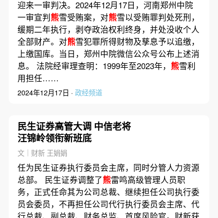
迎来一审判决。2024年12月17日，河南郑州中院
一审宣判
熊
雪受贿案，对
熊
雪以受贿罪判处死刑，
缓期二年执行，剥夺政治权利终身，并处没收个人
全部财产。对
熊
雪犯罪所得财物及孳息予以追缴，
上缴国库。当日，郑州中院微信公众号公布上述消
息。 法院经审理查明：1999年至2023年，
熊
雪利
用担任……
2024年12月17日 ·
政经频道
民生证券高管大调 中信老将
汪锦岭领衔新班底
文｜财新 王娟娟
任为民生证券执行委员会主席，同时分管人力资源
总部。 民生证券调整了
熊
雷鸣高级管理人员职
务，正式任命其为公司总裁、继续担任公司执行委
员会委员，不再担任公司代行执行委员会主席、代
行总裁、副总裁、财务总监、首席风险官。财新获