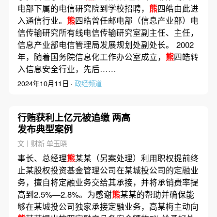
电部下属的电信研究院到学校招聘，
熊
四皓由此进
入通信行业。
熊
四皓曾任邮电部（信息产业部）电
信传输研究所有线电信传输研究室副主任、主任，
信息产业部电信管理局发展规划处副处长。 2002
年，随着国务院信息化工作办公室成立，
熊
四皓转
入信息安全行业，先后……
2024年10月11日 ·
政经频道
行贿获利上亿元被追缴 两高
发布典型案例
文丨财新 单玉晓
事长、总经理
熊
某某（另案处理）利用职权提前终
止某股权投资基金管理公司在某城投公司的定融业
务，擅自将定融业务交给其承接，并将承销费率提
高到2.5%—2.8%。为感谢
熊
某某的帮助并确保能
够在某城投公司独家承接定融业务，高某梅主动向