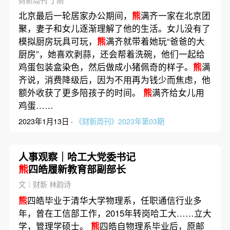
财新周刊 丁刚
北京最后一轮居家办公期间，
熊
满齐一家在北京团
聚，妻子和女儿逐渐理解了他的生活。女儿没有了
模拟厨房玩具可玩，
熊
满齐就带着她玩“爸爸的大
厨房”，她喜欢剥蒜，还会帮着洗碗，他们一起给
鸡蛋包装盒染色，然后做成小猪佩奇的样子。
熊
满
齐说，消费降级后，因为不用再为钱少而焦虑，他
额外收获了更多陪孩子的时间。
熊
满齐给女儿用
鸡蛋……
2023年1月13日 ·
《财新周刊》2023年第03期
人事观察｜哈工大党委书记
熊
四皓履新教育部副部长
文｜财新 林韵诗
熊
四皓毕业于清华大学物理系，任职通信行业多
年，曾在工信部工作，2015年转岗哈工大……立大
学，管理学硕士。
熊
四皓自物理系毕业后，原邮