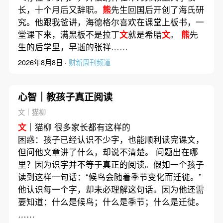
长，十个月后又辞职。
熊
先生回国后开创了海氏研
究。他跟我爸讲，海德格尔喜欢在课堂上板书，一
堂课下来，满黑板不是拉丁
文
就是希腊
文
。
熊
先
生的后学里，早逝的张祥……
2026年8月8日 ·
财新周刊频道
心智｜教孩子真正阅读
文｜猫柳
文
｜猫柳 很多家长都有这样的
困惑：孩子已经认识不少字，也能顺利读完课文，
但问他文章讲了什么，却说不清楚。 问题出在哪
里？因为识字并不等于真正的阅读。假如一个孩子
读到这样一句话：“候鸟会随着季节变化而迁徙。”
他认识每一个字，却未必理解这句话。因为他还需
要知道：什么是候鸟；什么是季节；什么是迁徙。
……