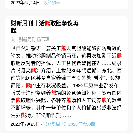
2023年5月14日 ·
政经频道
财新周刊｜活
熊
取胆争议再
起
文｜财新周刊 杨玉琪
《自然》杂志一篇关于
熊
去氧胆酸能够预防新冠的
论文，推动熊胆制品价销两旺，这再次加剧了活
熊
取胆反对者的担忧，人工替代希望何在？……纪录
片《月亮
熊
》介绍，上世纪80年代后期，东北、西
南等地居民甚至自家养殖三五头黑熊“创收”，设施
简陋，
熊
的生存状况极差。 1993年原林业部发布
《关于清理整顿养
熊
场的紧急通知》称，随着国内
活
熊
取胆业兴起，各种养
熊
场和人工饲养
熊
的数量
不断增多，其中一些单位和个人偷捕盗猎或非法经
营养
熊
场，非法销售熊……
2023年7月29日 ·
《财新周刊》2023年第30期