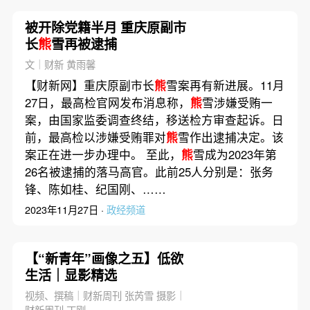
被开除党籍半月 重庆原副市
长
熊
雪再被逮捕
文｜财新 黄雨馨
【财新网】重庆原副市长
熊
雪案再有新进展。11月
27日，最高检官网发布消息称，
熊
雪涉嫌受贿一
案，由国家监委调查终结，移送检方审查起诉。日
前，最高检以涉嫌受贿罪对
熊
雪作出逮捕决定。该
案正在进一步办理中。 至此，
熊
雪成为2023年第
26名被逮捕的落马高官。此前25人分别是：张务
锋、陈如桂、纪国刚、……
2023年11月27日 ·
政经频道
【“新青年”画像之五】低欲
生活｜显影精选
视频、撰稿｜财新周刊 张芮雪 摄影｜