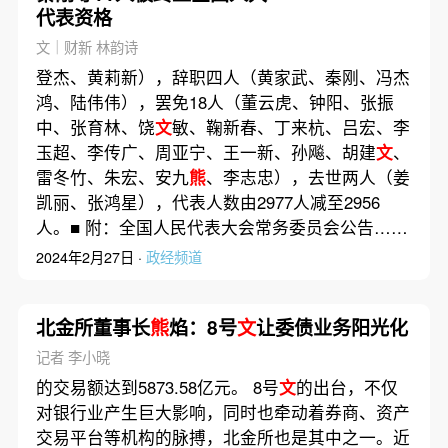
代表资格
文｜财新 林韵诗
登杰、黄莉新），辞职四人（黄家武、秦刚、冯杰
鸿、陆伟伟），罢免18人（董云虎、钟阳、张振
中、张育林、饶
文
敏、鞠新春、丁来杭、吕宏、李
玉超、李传广、周亚宁、王一新、孙飚、胡建
文
、
雷冬竹、朱宏、安九
熊
、李志忠），去世两人（姜
凯丽、张鸿星），代表人数由2977人减至2956
人。■ 附：全国人民代表大会常务委员会公告……
2024年2月27日 ·
政经频道
北金所董事长
熊
焰：8号
文
让委债业务阳光化
记者 李小晓
的交易额达到5873.58亿元。 8号
文
的出台，不仅
对银行业产生巨大影响，同时也牵动着券商、资产
交易平台等机构的脉搏，北金所也是其中之一。近