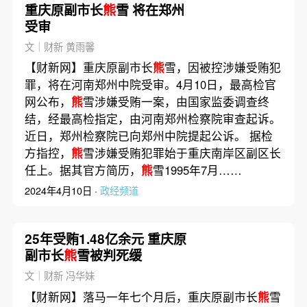
重庆原副市长
熊
雪 将在郑州
受审
文｜财新 黄雨馨
【财新网】重庆原副市长
熊
雪，因被控涉嫌受贿犯
罪，将在河南郑州中院受审。4月10日，最高检官
网公布，
熊
雪涉嫌受贿一案，由国家监委调查终
结，经最高检指定，由河南郑州检察院审查起诉。
近日，郑州检察院已向郑州中院提起公诉。 据检
方指控，
熊
雪涉嫌受贿犯罪始于重庆南岸区副区长
任上。据其官方简历，
熊
雪1995年7月……
2024年4月10日 ·
政经频道
25年受贿1.48亿余元 重庆原
副市长
熊
雪被判死缓
文｜财新 冯华妹
【财新网】落马一年七个月后，重庆原副市长
熊
雪