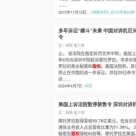
……
2015年11月13日 ·
《财新周刊》2015年第44期
多年诉讼“缠斗”未果 中国对讲机巨
令
文｜财新 翟少辉
止。 该法院在裁定处罚文件中称，施加上
年6月向深圳中院起诉摩托罗拉，寻求中
罗拉的商业秘密和
版权
。美国法院称，其在
停止在中国的进一步诉讼，并在29日命
达……
2024年4月7日 ·
科技
美国上诉法院暂停禁售令 深圳对讲
文｜财新 翟少辉
摩托罗拉取得营收99.78亿美元，包含
通信业务收入占总营收比重为51.38%。 
秘密及
版权
侵权纠纷等，摩托罗拉在美国