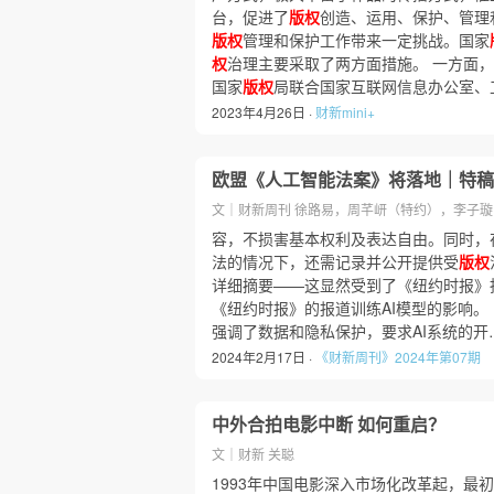
台，促进了
版权
创造、运用、保护、管理
版权
管理和保护工作带来一定挑战。国家
权
治理主要采取了两方面措施。 一方面
国家
版权
局联合国家互联网信息办公室、
2023年4月26日 ·
财新mini+
欧盟《人工智能法案》将落地｜特稿
文｜财新周刊 徐路易，周芊岍（特约），李子
容，不损害基本权利及表达自由。同时，
法的情况下，还需记录并公开提供受
版权
详细摘要——这显然受到了《纽约时报》指
《纽约时报》的报道训练AI模型的影响。
强调了数据和隐私保护，要求AI系统的开
2024年2月17日 ·
《财新周刊》2024年第07期
中外合拍电影中断 如何重启？
文｜财新 关聪
1993年中国电影深入市场化改革起，最