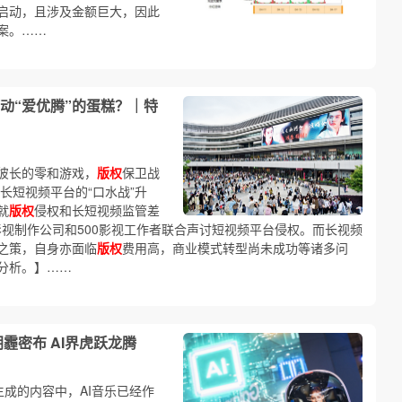
启动，且涉及金额巨大，因此
案。……
何动“爱优腾”的蛋糕？｜特
彼长的零和游戏，
版权
保卫战
长短视频平台的“口水战”升
就
版权
侵权和长短视频监管差
家影视制作公司和500影视工作者联合声讨短视频平台侵权。而长视频
之策，自身亦面临
版权
费用高，商业模式转型尚未成功等诸多问
分析。】……
霾密布 AI界虎跃龙腾
I生成的内容中，AI音乐已经作