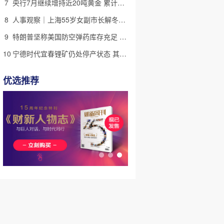
7
央行7月继续增持近20吨黄金 累计储备超过7600万盎司
8
人事观察｜上海55岁女副市长解冬进京 候任中国侨联副主席
9
特朗普坚称美国防空弹药库存充足 但不会向乌克兰提供更多
10
宁德时代宜春锂矿仍处停产状态 其动向影响国内锂资源供需格局
优选推荐