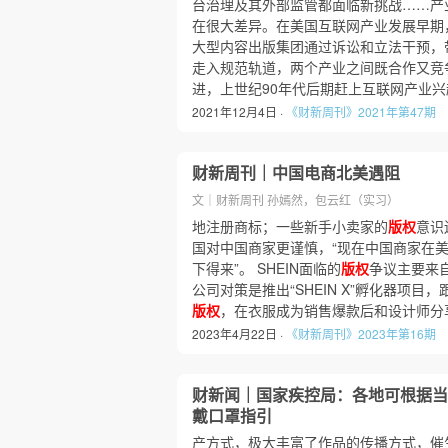
台治理及其外部监管都面临新挑战……产
在很大差异。在美国互联网产业发展早期
大型内容出版集团通过诉讼和立法干预，
走入规范轨道，两个产业之间既合作又竞
进，上世纪90年代后期赶上互联网产业兴
2021年12月4日 ·
《财新周刊》2021年第47期
财新周刊｜中国电商北美遇阻
文｜财新周刊 孙嫣然，包云红（实习）
地注册商标；一些新手小卖家的
版权
意识
国对中国商家更谨慎，“现在中国商家在
下得来”。 SHEIN面临的
版权
争议主要来
公司对策是推出“SHEIN X”孵化器项
版权
，在衣服成为销售爆款后和设计师分享
2023年4月22日 ·
《财新周刊》2023年第16期
财新闻｜国家疾控局：各地可根据当
戴口罩指引
产方式，极大丰富了作品的传播方式，催