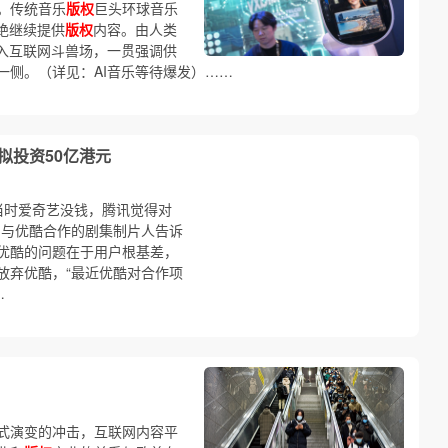
。传统音乐
版权
巨头环球音乐
绝继续提供
版权
内容。由人类
进入互联网斗兽场，一贯强调供
一侧。（详见：AI音乐等待爆发）……
拟投资50亿港元
，当时爱奇艺没钱，腾讯觉得对
名与优酷合作的剧集制片人告诉
优酷的问题在于用户根基差，
放弃优酷，“最近优酷对合作项
…
式演变的冲击，互联网内容平