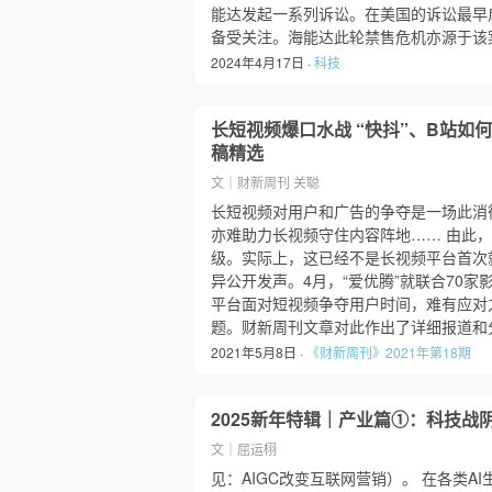
能达发起一系列诉讼。在美国的诉讼最早
备受关注。海能达此轮禁售危机亦源于该
2024年4月17日 ·
科技
长短视频爆口水战 “快抖”、B站如
稿精选
文｜财新周刊 关聪
长短视频对用户和广告的争夺是一场此消
亦难助力长视频守住内容阵地…… 由此，
级。实际上，这已经不是长视频平台首次
异公开发声。4月，“爱优腾”就联合70
平台面对短视频争夺用户时间，难有应对
题。财新周刊文章对此作出了详细报道和
2021年5月8日 ·
《财新周刊》2021年第18期
2025新年特辑｜产业篇①：科技战阴
文｜屈运栩
见：AIGC改变互联网营销）。 在各类A