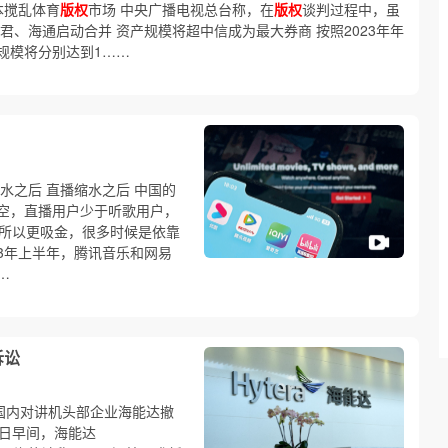
本搅乱体育
版权
市场 中央广播电视总台称，在
版权
谈判过程中，虽
君、海通启动合并 资产规模将超中信成为最大券商 按照2023年年
规模将分别达到1……
水之后 直播缩水之后 中国的
空，直播用户少于听歌用户，
之所以更吸金，很多时候是依靠
23年上半年，腾讯音乐和网易
…
诉讼
国内对讲机头部企业海能达撤
8日早间，海能达