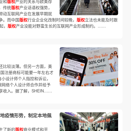
业和
版权
产业的关系与欧美存
，传统
版权
产业话语权强势，
带动互联网产业在发展早期就
争。而中国
版权
行业企业化改制时间较晚，
版权
立法也未能及时跟
起，
版权
产业没能对野蛮生长的互联网产业形成制约。……
还比较淡薄。但另一方面，美
美国注册商标可能要一年左右才
自小设计师个人指控和诉讼，
目，跟网络个人设计师合作并给予
收入。据了解，SHEIN……
地疫情形势，制定本地佩
生了新的
版权
商业模式和平