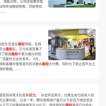
息。 海能达称，公司还按要求暂
法院申请撤销禁售、罚款等处
进……
例发生在音乐
版权
领域，在线
平台
版权
后，又与抖音签署了
到了歌曲
版权
中更为细分的短
广流量作为合作条件。 3月，
频和直播中使用音乐的次数向
版权
方付费。同时为了防止因平台之
授权歌曲。……
）
感受到非常大的竞争
压力
。” 孙忠怀还表示，付费业务已经进入拐
的主要内容。 过去一年，腾讯视频用户量已从不足百万增加至近
千万元的量级猛增至近10亿元。而优质IP的
版权
争夺已白热化。