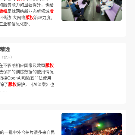
和服务能力的显著提升，也给
版权
局就网络新业态新领域
版
，不断加大网络
版权
治理力度。
工业和信息化部、……
精选
璇（实习）
在不影响相应国家及欧盟
版权
法保护的训练数据的使用情况
控OpenAI和微软非法使用
 除了
版权
保护，《AI法案》也
……
初的一批中外合拍片很多来自民