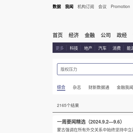
数据
我闻
机构订阅
会议
Promotion
首页
经济
金融
公司
政经
更多
科技
地产
汽车
消费
能
综合
杂志
财新数据通
金融我
2165个结果
一周要闻精选（2024.9.2—9.6）
蒙古强调在所有外交关系中始终坚持中立政