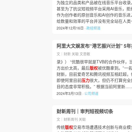
为独立的品类和产品被在线音乐平台收录
甚至为了抗议短视频平台采用AI音乐，拒
作为创作者的原创音乐和AI创作的音乐
给数量和效率的平台并没有完全站在人类
2024年12月16日 ·
政经频道
阿里大文娱发布“港艺振兴计划” 5年
文｜财新 关聪 文思敏
录》） “优酷很早就是TVB的合作伙伴
方出价太高，最后
版权
被优酷拿到。”一
财新，目前爱奇艺和腾讯视频互相赶超，
即使阿里目前
压力
很大，但仍不打算完全
目的态度非常积极。” 根据当前阿里新…
2024年3月13日 ·
公司频道
财新周刊｜审判短视频切条
文｜财新周刊 关聪
传统
版权
交易市场遭遇技术创新与商业模