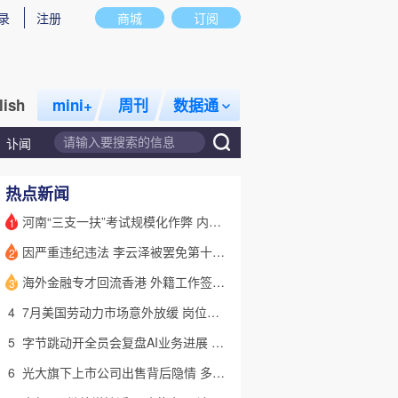
录
注册
商城
订阅
lish
mini+
周刊
数据通
讣闻
热点新闻
河南“三支一扶”考试规模化作弊 内外勾结提前获取试卷
1
因严重违纪违法 李云泽被罢免第十四届全国人大代表职务
2
话题
特别呈现
私房课
海外金融专才回流香港 外籍工作签证翻倍
3
4
7月美国劳动力市场意外放缓 岗位减少2.3万个失业率降至4.1%
5
字节跳动开全员会复盘AI业务进展 称大模型被海外竞对拉开差距
6
光大旗下上市公司出售背后隐情 多人卷入医疗腐败案被查