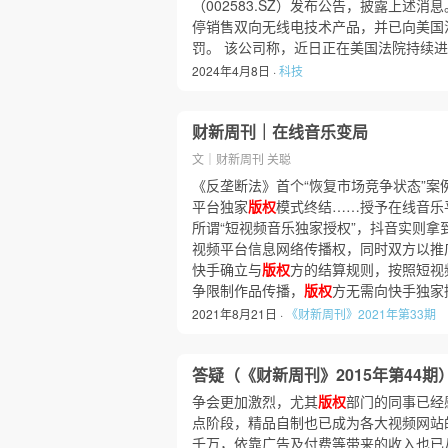
（002583.SZ）发布公告，披露上述消
停销售双向无线电技术产品，并已向美国
罚。 该公司称，近日正在美国法院持续
2024年4月8日 ·
科技
财新周刊｜在线音乐变局
文｜财新周刊 关聪
《反垄断法》首个“恢复市场竞争状态”案
平台独家
版权
模式终结……授予在线音乐
所谓“短视频音乐独家授权”，抖音实则拿
视频平台信息网络传播权，同时双方以推
快手确立与
版权
方的结算规则，按照短视
争限制作品传播，
版权
方无需向快手独家
2021年8月21日 ·
《财新周刊》2021年第33期
答疑（《财新周刊》2015年第44期
争会更加激烈，尤其
版权
部门的同事已经
点阶段，精品自制也已成为各大视频网站
千万，依靠广告及付费等带来的收入也已从