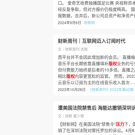
口。 爱奇艺收费独播国足比赛 央视称资
经反复争取，但对方报价仍极度畸高。 国
报数据，合并后，新公司总资产和净资产
2024年9月6日 ·
财新网
财新周刊｜互联网迈入订阅时代
文｜财新周刊 关聪
而平台并不会因此增加新的会员。 直播缩
音乐平台长期依靠直播填补
版权
业务的亏
但付费能力始终是后者的10多倍。直播
相比
版权
内容更宽松的监管。 然而，20
云音乐以订阅为主的在线音乐收入首次…
2023年10月28日 ·
《财新周刊》2023年第42期
遭美国法院禁售后 海能达撤销深圳
文｜财新 翟少辉
【财新网】在美国法院“禁售令”
压力
下，
销了在深圳法院对摩托罗拉的诉讼。4月