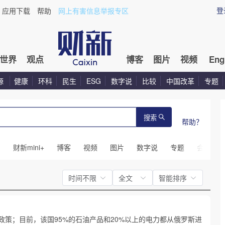
登
应用下载
帮助
网上有害信息举报专区
世界
观点
博客
图片
视频
Eng
源
健康
环科
民生
ESG
数字说
比较
中国改革
专题
搜索
帮助？
闻
财新mini+
博客
视频
图片
数字说
专题
会议
时间不限
全文
智能排序
策；目前，该国95%的石油产品和20%以上的电力都从俄罗斯进