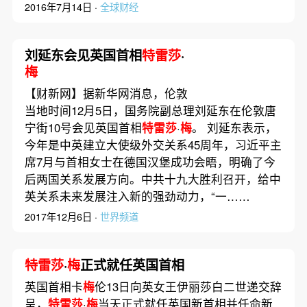
2016年7月14日 ·
全球财经
刘延东会见英国首相
特雷莎
·
梅
【财新网】据新华网消息，伦敦
当地时间12月5日，国务院副总理刘延东在伦敦唐
宁街10号会见英国首相
特雷莎
·
梅
。 刘延东表示，
今年是中英建立大使级外交关系45周年，习近平主
席7月与首相女士在德国汉堡成功会晤，明确了今
后两国关系发展方向。中共十九大胜利召开，给中
英关系未来发展注入新的强劲动力，“一……
2017年12月6日 ·
世界频道
特雷莎
·
梅
正式就任英国首相
英国首相卡
梅
伦13日向英女王伊丽莎白二世递交辞
呈，
特雷莎
·
梅
当天正式就任英国新首相并任命新