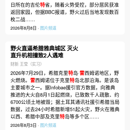
日所在的吉伦
特
省，随着火势受控，部分居民获准
返回家园，但据BBC报道，野火过后当地发现数百
枚二战……
2026年8月8日 ·
图片频道
野火直逼希腊雅典城区 灭火
直升机相撞致2人遇难
财新 王莹（实习）
2026年7月29日，希腊克里
特
岛·
雷
西姆诺地区，野
火燃烧。
雷
西姆诺位于克里
特
岛北部沿海。是该岛
主要城市之一。据Infobae援引官方数据，向雅典
推进的大火自8月1日起燃烧，已致数千人疏散、约
6700公顷土地被毁；据土耳其通讯社援引希腊当局
数据，过去24小时希腊新增51起火灾，野火在雅典
以西、希腊中部及克里
特
岛等多个区……
2026年8月3日 ·
图片频道