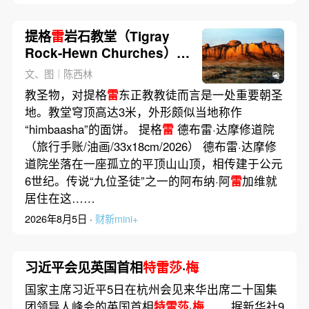
提格
雷
岩石教堂（Tigray
Rock-Hewn Churches）
—— 苦修者的一诺一生｜画
文、图｜陈西林
驿
教圣物，对提格
雷
东正教教徒而言是一处重要朝圣
地。教堂穹顶高达3米，外形颇似当地称作
“himbaasha”的面饼。 提格
雷
德布雷·达摩修道院
（旅行手账/油画/33x18cm/2026） 德布雷·达摩修
道院坐落在一座孤立的平顶山山顶，相传建于公元
6世纪。传说“九位圣徒”之一的阿布纳·阿
雷
加维就
居住在这……
2026年8月5日 ·
财新mini+
习近平会见英国首相
特雷莎
·
梅
国家主席习近平5日在杭州会见来华出席二十国集
团领导人峰会的英国首相
特雷莎
·
梅
…… 据新华社9