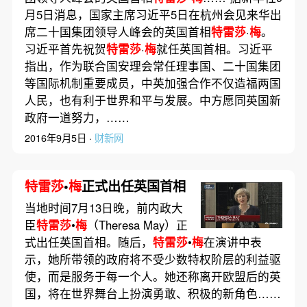
月5日消息，国家主席习近平5日在杭州会见来华出
席二十国集团领导人峰会的英国首相
特雷莎
·
梅
。
习近平首先祝贺
特雷莎
·
梅
就任英国首相。习近平
指出，作为联合国安理会常任理事国、二十国集团
等国际机制重要成员，中英加强合作不仅造福两国
人民，也有利于世界和平与发展。中方愿同英国新
政府一道努力，……
2016年9月5日 ·
财新网
特雷莎
•
梅
正式出任英国首相
当地时间7月13日晚，前内政大
臣
特雷莎
•
梅
（Theresa May）正
式出任英国首相。随后，
特雷莎
•
梅
在演讲中表
示，她所带领的政府将不受少数特权阶层的利益驱
使，而是服务于每一个人。她还称离开欧盟后的英
国，将在世界舞台上扮演勇敢、积极的新角色……