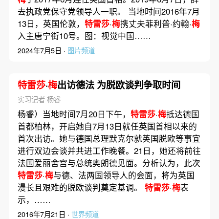
去执政党保守党领导人一职。 当地时间2016年7月
13日，英国伦敦，
特雷莎
·
梅
携丈夫菲利普·约翰·
梅
入主唐宁街10号。图：视觉中国……
2024年7月5日 ·
图片频道
特雷莎
·
梅
出访德法 为脱欧谈判争取时间
实习记者 杨睿
杨睿）当地时间7月20日下午，
特雷莎
·
梅
抵达德国
首都柏林，开启她自7月13日就任英国首相以来的
首次出访。她与德国总理默克尔就英国脱欧等事宜
进行双边会谈并共进工作晚餐。21日，她还将前往
法国爱丽舍宫与总统奥朗德见面。分析认为，此次
特雷莎
·
梅
与德、法两国领导人的会面，将为英国
漫长且艰难的脱欧谈判奠定基调。
特雷莎
·
梅
表
示，……
2016年7月21日 ·
世界频道