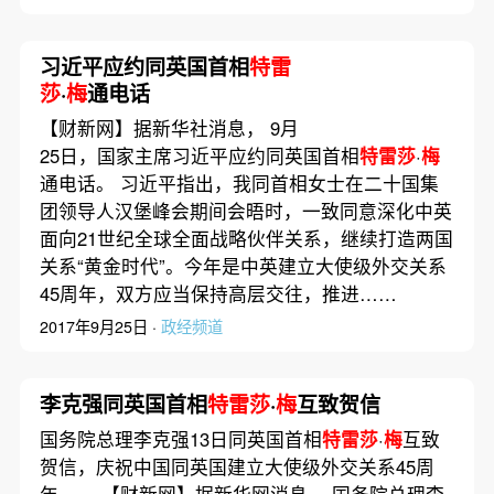
习近平应约同英国首相
特雷
莎
·
梅
通电话
【财新网】据新华社消息， 9月
25日，国家主席习近平应约同英国首相
特雷莎
·
梅
通电话。 习近平指出，我同首相女士在二十国集
团领导人汉堡峰会期间会晤时，一致同意深化中英
面向21世纪全球全面战略伙伴关系，继续打造两国
关系“黄金时代”。今年是中英建立大使级外交关系
45周年，双方应当保持高层交往，推进……
2017年9月25日 ·
政经频道
李克强同英国首相
特雷莎
·
梅
互致贺信
国务院总理李克强13日同英国首相
特雷莎
·
梅
互致
贺信，庆祝中国同英国建立大使级外交关系45周