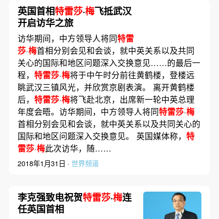
英国首相
特雷莎
·
梅
飞抵武汉
开启访华之旅
访华期间，中方领导人将同
特雷
莎
·
梅
首相分别会见和会谈，就中英关系以及共同
关心的国际和地区问题深入交换意见……的最后一
程，
特雷莎
·
梅
将于中午时分前往黄鹤楼，登楼远
眺武汉三镇风光，并欣赏京剧表演。 离开黄鹤楼
后，
特雷莎
·
梅
将飞赴北京，出席新一轮中英总理
年度会晤。访华期间，中方领导人将同
特雷莎
·
梅
首相分别会见和会谈，就中英关系以及共同关心的
国际和地区问题深入交换意见。 英国媒体称，
特
雷莎
·
梅
此次访华，随……
2018年1月31日 ·
世界频道
李克强致电祝贺
特雷莎
·
梅
连
任英国首相