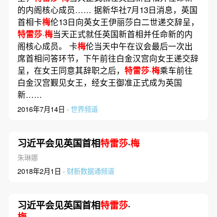
的内阁核心成员…… 据新华社7月13日消息，英国
首相卡
梅
伦13日向英女王伊丽莎白二世递交辞呈，
特雷莎
·
梅
当天正式就任英国新首相并任命新的内
阁核心成员。 卡
梅
伦当天中午在议会最后一次出
席首相问答环节，下午前往白金汉宫向女王递交辞
呈，在女王同意其辞职之后，
特雷莎
·
梅
乘车前往
白金汉宫觐见女王，经女王御准正式成为英国
新……
2016年7月14日 ·
世界频道
习近平会见英国首相
特雷莎
·
梅
朱琳娜
2018年2月1日 ·
财新数据通频道
习近平会见英国首相
特雷莎
·
梅