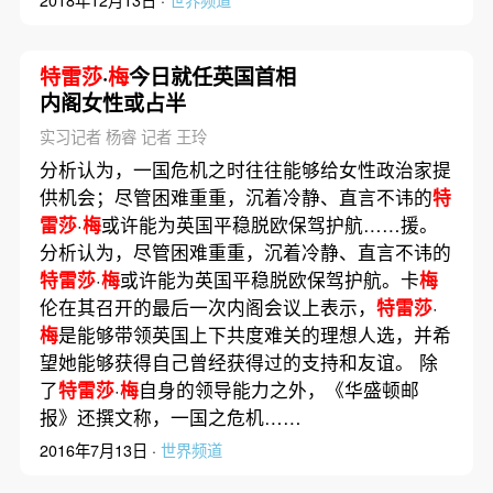
特雷莎
·
梅
今日就任英国首相
内阁女性或占半
实习记者 杨睿 记者 王玲
分析认为，一国危机之时往往能够给女性政治家提
供机会；尽管困难重重，沉着冷静、直言不讳的
特
雷莎
·
梅
或许能为英国平稳脱欧保驾护航……援。
分析认为，尽管困难重重，沉着冷静、直言不讳的
特雷莎
·
梅
或许能为英国平稳脱欧保驾护航。卡
梅
伦在其召开的最后一次内阁会议上表示，
特雷莎
·
梅
是能够带领英国上下共度难关的理想人选，并希
望她能够获得自己曾经获得过的支持和友谊。 除
了
特雷莎
·
梅
自身的领导能力之外，《华盛顿邮
报》还撰文称，一国之危机……
2016年7月13日 ·
世界频道