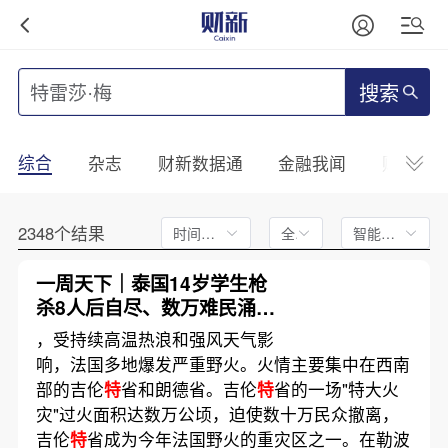
搜索
综合
杂志
财新数据通
金融我闻
财新mini
2348个结果
时间不限
全文
智能排序
一周天下｜泰国14岁学生枪
杀8人后自尽、数万难民涌入
西班牙飞地休达
，受持续高温热浪和强风天气影
响，法国多地爆发严重野火。火情主要集中在西南
部的吉伦
特
省和朗德省。吉伦
特
省的一场"特大火
灾"过火面积达数万公顷，迫使数十万民众撤离，
吉伦
特
省成为今年法国野火的重灾区之一。在勒波