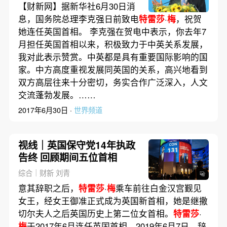
【财新网】据新华社6月30日消
息，国务院总理李克强日前致电
特雷莎
·
梅
，祝贺
她连任英国首相。 李克强在贺电中表示，你去年7
月担任英国首相以来，积极致力于中英关系发展，
我对此表示赞赏。中英都是具有重要国际影响的国
家。中方高度重视发展同英国的关系，高兴地看到
双方高层往来十分密切，务实合作广泛深入，人文
交流蓬勃发展。……
2017年6月30日 ·
世界频道
视线｜英国保守党14年执政
告终 回顾期间五位首相
综合｜财新 刘青
意其辞职之后，
特雷莎
·
梅
乘车前往白金汉宫觐见
女王，经女王御准正式成为英国新首相，她是继撒
切尔夫人之后英国历史上第二位女首相。
特雷莎
·
梅
于2017年6月连任英国首相。2019年6月7日，辞