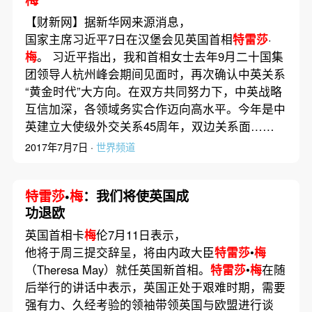
【财新网】据新华网来源消息，
国家主席习近平7日在汉堡会见英国首相
特雷莎
·
梅
。 习近平指出，我和首相女士去年9月二十国集
团领导人杭州峰会期间见面时，再次确认中英关系
“黄金时代”大方向。在双方共同努力下，中英战略
互信加深，各领域务实合作迈向高水平。今年是中
英建立大使级外交关系45周年，双边关系面……
2017年7月7日 ·
世界频道
特雷莎
•
梅
：我们将使英国成
功退欧
英国首相卡
梅
伦7月11日表示，
他将于周三提交辞呈，将由内政大臣
特雷莎
•
梅
（Theresa May）就任英国新首相。
特雷莎
•
梅
在随
后举行的讲话中表示，英国正处于艰难时期，需要
强有力、久经考验的领袖带领英国与欧盟进行谈