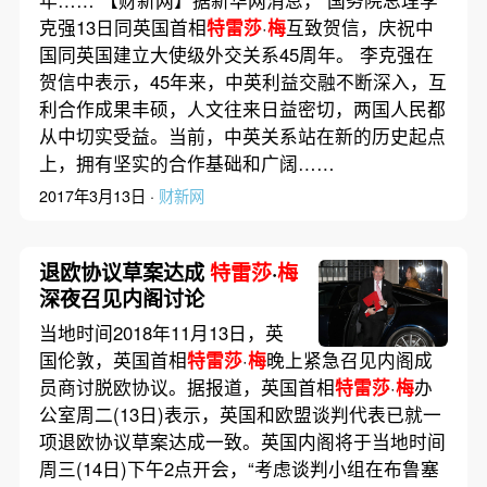
年…… 【财新网】据新华网消息， 国务院总理李
克强13日同英国首相
特雷莎
·
梅
互致贺信，庆祝中
国同英国建立大使级外交关系45周年。 李克强在
贺信中表示，45年来，中英利益交融不断深入，互
利合作成果丰硕，人文往来日益密切，两国人民都
从中切实受益。当前，中英关系站在新的历史起点
上，拥有坚实的合作基础和广阔……
2017年3月13日 ·
财新网
退欧协议草案达成
特雷莎
·
梅
深夜召见内阁讨论
当地时间2018年11月13日，英
国伦敦，英国首相
特雷莎
·
梅
晚上紧急召见内阁成
员商讨脱欧协议。据报道，英国首相
特雷莎
·
梅
办
公室周二(13日)表示，英国和欧盟谈判代表已就一
项退欧协议草案达成一致。英国内阁将于当地时间
周三(14日)下午2点开会，“考虑谈判小组在布鲁塞