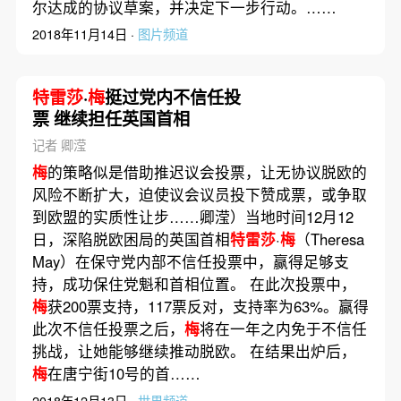
尔达成的协议草案，并决定下一步行动。……
2018年11月14日 ·
图片频道
特雷莎
·
梅
挺过党内不信任投
票 继续担任英国首相
记者 卿滢
梅
的策略似是借助推迟议会投票，让无协议脱欧的
风险不断扩大，迫使议会议员投下赞成票，或争取
到欧盟的实质性让步……卿滢）当地时间12月12
日，深陷脱欧困局的英国首相
特雷莎
·
梅
（Theresa
May）在保守党内部不信任投票中，赢得足够支
持，成功保住党魁和首相位置。 在此次投票中，
梅
获200票支持，117票反对，支持率为63%。赢得
此次不信任投票之后，
梅
将在一年之内免于不信任
挑战，让她能够继续推动脱欧。 在结果出炉后，
梅
在唐宁街10号的首……
2018年12月13日 ·
世界频道