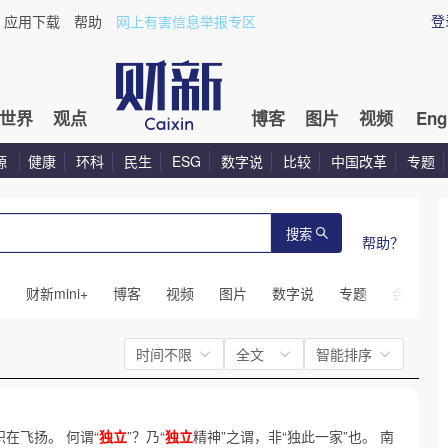
登
应用下载
帮助
网上有害信息举报专区
世界
观点
博客
图片
视频
Eng
源
健康
环科
民生
ESG
数字说
比较
中国改革
专题
搜索
帮助？
闻
财新mini+
博客
视频
图片
数字说
专题
会议
时间不限
全文
智能排序
帜在飞扬。 何谓“
独立
”？乃“
独立
精神”之谓，非“独此一家”也。 南