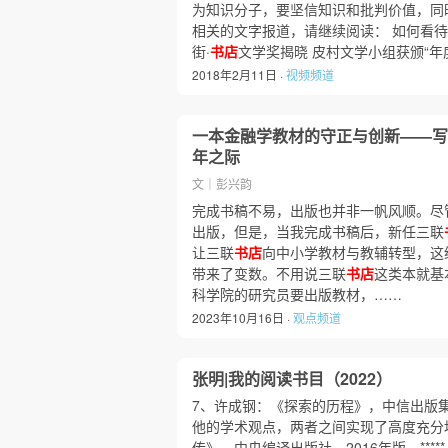
为知识分子，要坚信知识和批判价值，同
相关的文字报道，请继续阅读： 如何看待许
街·
书店
文学奖揭晓 皮村文学小组获颁“年
2018年2月11日 ·
视频频道
一本金融学教材的守正与创新——写
年之际
文｜彭兴韵
完成书稿不易，出版也并非一帆风顺。尽
出版，但是，当我完成书稿后，新任三联
让三联
书店
向中小学教材与教辅转型，这
带来了变数。不用说三联
书店
这类本就基
科学院的研究员要出版教材，……
2023年10月16日 ·
观点频道
张明|我的阅读书目（2022）
7、许成钢：《探索的历程》，中信出版集团
他的学术观点，两者之间实现了高度充分
传》，中央编译出版社，2016年版。**