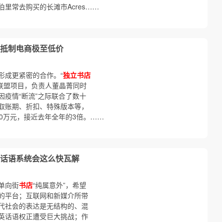
里常去购买的长滩市Acres……
抵制电商极至低价
形成更紧密的合作。“
独立书店
联盟项目，负责人董晶菁同时
因疫情“断流”之际联合了数十
取账期、折扣、特殊版本等，
00万元，接近去年全年的3倍。……
话语系统会这么快瓦解
单向街
书店
“纯属意外”，希望
的平台；互联网和新媒介所带
代社会的表达是无结构的、混
英话语权正遭受巨大挑战；作