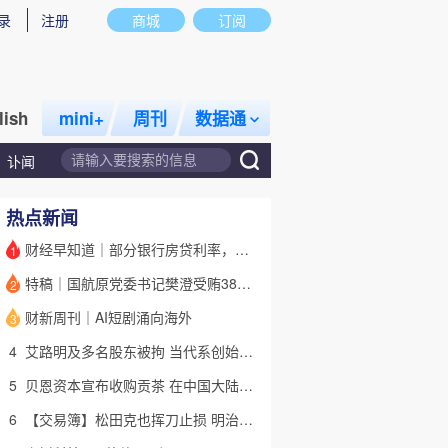
录
注册
商城
订阅
lish
mini+
周刊
数据通
讣闻
热点新闻
财经早知道｜部分银行房贷利率，降至“2字头
1
特稿｜国航原党委书记樊澄受贿3847万元二审待宣判 否认大多数指控
2
话题
特别呈现
私房课
财新周刊｜AI短剧涌向海外
3
4
艾路明及多名股东被拘 当代系创始人因何此时被清算
5
贝恩资本宣布收购贡茶 在中国大陆无法注册商标后退出市场
6
【交易簿】松田克也挥刀止损 明治折戟中国乳业