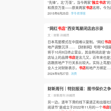
“先锋”，北“万圣”，当今两家“
独立书店
”
和燕京万圣——原来两家
书店
名称，今为
2015年6月25日 ·
李冬君博客
“网红
书店
”西安茑屋闭店启示录
文｜财新 孙嫣然
日本茑屋模式在中国难以复制。“网红
书
地产调整沉浮…… 【财新网】号称“中国
将于10月8日终止营业，其自称闭店是“
店址上的品牌
书店
是言几又，近年来也是
店跟房地产下行关系比较大。实际上茑屋
业人士对财新表示，
书店
和地产方绑定…
2024年9月27日 ·
消费
财新周刊｜特别报道：图书保价之争
文｜财新周刊 孙嫣然
另一边，逐年下滑的线下渠道正和出版社
阅读节”是成立于2022年11月的一个
书店