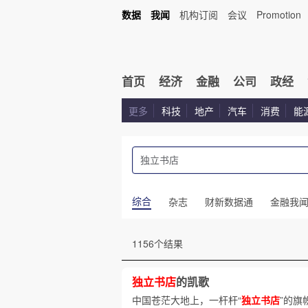
数据
我闻
机构订阅
会议
Promotion
首页
经济
金融
公司
政经
更多
科技
地产
汽车
消费
能
综合
杂志
财新数据通
金融我
1156个结果
独立书店
的凯歌
中国苍茫大地上，一杆杆“
独立书店
”的旗