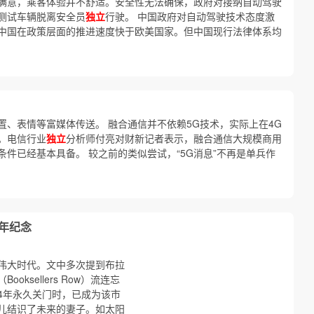
满意，乘客体验并不舒适。安全性无法确保，政府对接纳自动驾驶
测试车辆脱离安全员
独立
行驶。 中国政府对自动驾驶技术态度激
中国在政策层面的推进速度快于欧美国家。但中国现行法律体系均
）
、表情等富媒体传送。 融合通信并不依赖5G技术，实际上在4G
。电信行业
独立
分析师付亮对财新记者表示，融合通信大规模商用
件已经基本具备。 较之前的类似尝试，“5G消息”不再是单兵作
周年纪念
伟大时代。文中多次提到布拉
ksellers Row）流连忘
994年永久关门时，已成为该市
儿结识了未来的妻子。如太阳