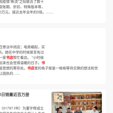
因疫情“断流”之际联合了数十
取账期、折扣、特殊版本等，
00万元，接近去年全年的3倍。……
在惨淡中闭店；电商崛起，实
质书。她在中学的时候甚至有过
一家
书店
帮忙看店。 “小时候
起来也会觉得温暖的日子。
书
是思想的寄存处。
书店
里的格子架是一格格等待交换的想法和世
让固执的……
单日销量近百万册
（01797.HK）为董宇辉成立