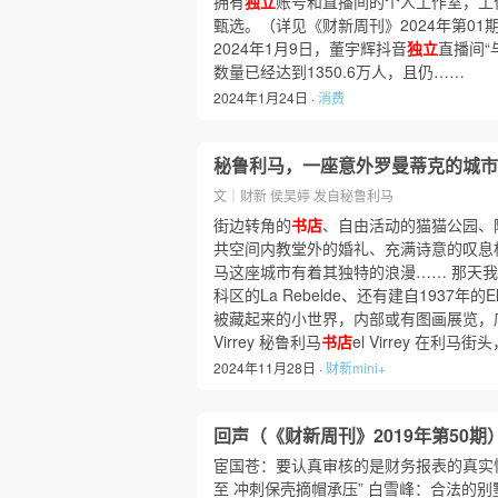
拥有
独立
账号和直播间的个人工作室，工
甄选。（详见《财新周刊》2024年第0
2024年1月9日，董宇辉抖音
独立
直播间“
数量已经达到1350.6万人，且仍……
2024年1月24日 ·
消费
秘鲁利马，一座意外罗曼蒂克的城市
文｜财新 侯吴婷 发自秘鲁利马
街边转角的
书店
、自由活动的猫猫公园、
共空间内教堂外的婚礼、充满诗意的叹息
马这座城市有着其独特的浪漫…… 那天我
科区的La Rebelde、还有建自1937年的El 
被藏起来的小世界，内部或有图画展览，
Virrey 秘鲁利马
书店
el Virrey 在利
2024年11月28日 ·
财新mini+
回声（《财新周刊》2019年第50期
宦国苍：要认真审核的是财务报表的真实
至 冲刺保壳摘帽承压” 白雪峰：合法的