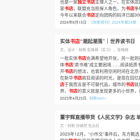
也是一家
独立书店
主理人之一，在实体店
家
书店
，联盟充当担保人角色，为
书店
争
今年以来联合
书店
定向团购的码洋已超3
2024年6月15日 ·
《财新周刊》2024年第24期
实体
书店
“潮起潮落”｜世界读书日
文、设计｜财新 彭姝婷（实习），张梅婷
一批实体
书店
充满希望地开张，另一批则
体
书店
“卖书难”成主要困境……阅读纸
开
书店
的想法，也曾利用空闲时间在北京
在新华
书店
疯狂阅读的时光，是现在回忆
店
于我而言是不可替代品，城市的
书店
就
界，
书店
的意义就是发现更多的小世界，
2023年4月23日 ·
财新mini+
董宇辉直播带货《人民文学》杂志 
文｜财新 孙嫣然 包云红
2023年12月，“小作文”事件后，东方甄选