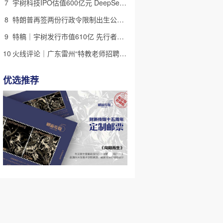
7
宇树科技IPO估值600亿元 DeepSeek参与战略配售
8
特朗普再签两份行政令限制出生公民权 意图打击生育旅游产业(含视频)
9
特稿｜宇树发行市值610亿 先行者的加速和考验
10
火线评论｜广东雷州“特教老师招聘违规”很雷，仍有诸多疑点
优选推荐