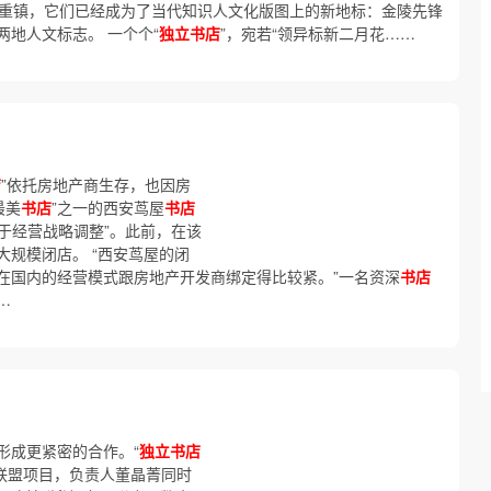
的重镇，它们已经成为了当代知识人文化版图上的新地标：金陵先锋
两地人文标志。 一个个“
独立书店
”，宛若“领异标新二月花……
店
”依托房地产商生存，也因房
最美
书店
”之一的西安茑屋
书店
由于经营战略调整”。此前，在该
大规模闭店。 “西安茑屋的闭
在国内的经营模式跟房地产开发商绑定得比较紧。”一名资深
书店
…
形成更紧密的合作。“
独立书店
联盟项目，负责人董晶菁同时