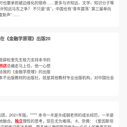
时也要承担被边缘化的宿命……更多与许知远、文学、知识分子等
知远马东之争？ 不只是“丧”，中国也有“青年震荡” 第三届单向
度新声”……
在《金融学原理》出版20
管薛松奎先生极力支持本书的
书店
总编走马上任，他一心想
给我的《金融学原理》的出版
本不出版教材的出版社，就是其他教材专业出版机构，对中国社会
，2021年版。***** 本书一半是许成钢老师的成长经历，一半是
地融合。
独立
理性的思考，现在尤为难得。 8、奈佛：《爱因斯坦
*** 这部传记笔法辛辣，更多地从爱因斯坦作为一个凡人的角度来刻