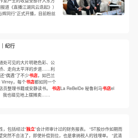
作室产生的收益全部计入东方
1期报道《直播江湖风云迭起》）
与辉同行”正式开播，目前粉丝
｜纪行
随处可见的大片明艳色彩、公
桥、走向太平洋的步道……利
还“偶遇”了不少
书店
，如巴兰
Virrey，每个
书店
都如同一个
店员整理书籍或安静读书。
书店
La ReBelDe 秘鲁利马
书店
el
马街头，我也碰见地上摆摊卖……
）
性，包括经过“
独立
”会计师审计过的财务报表。 “ST股炒作如期而
别墅突然不合法了，即使补偿到位，也是拿纳税人的钱埋单。 “武清