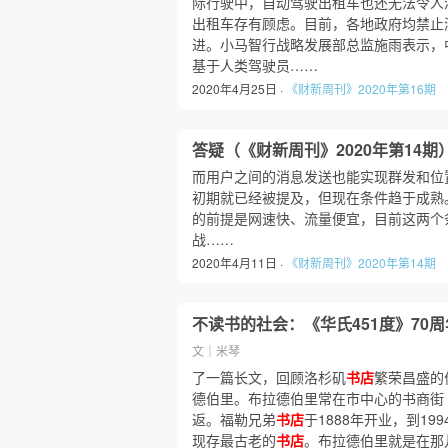
际行驶中，自动驾驶出租车也还无法令人
出租车存有顾虑。目前，各地政府均禁止
进。小马智行战略发展部总监施雨表示，
基于人类驾驶员……
2020年4月25日 ·
《财新周刊》2020年第16期
答疑（《财新周刊》2020年第14期
而用户之间的消息发送也能实现群发和位置
初期就已经被提及，但现在条件趋于成熟
的前提是网速快、流量便宜，目前这两个条
战……
2020年4月11日 ·
《财新周刊》2020年第14期
不读书的社会：《华氏451度》70
文｜米琴
了一篇长文，回顾洛杉矶
书店
繁荣昌盛的
德伯里。布拉德伯里常在市中心的书商街（Boo
返。福勒兄弟
书店
于1888年开业，到1
现存最古老的
书店
。布拉德伯里就是在那