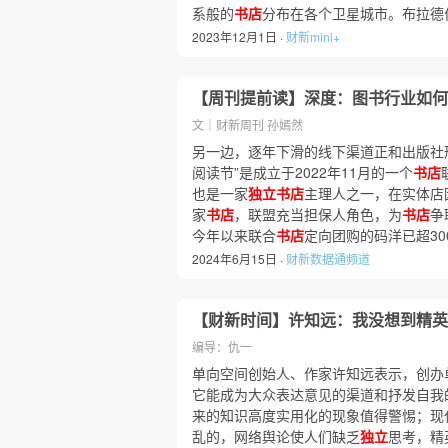
系般的
书店
分布在各个卫星城市。布拉德伯
2023年12月1日 ·
财新mini+
【周刊提前读】深度：图书行业如何
文｜财新周刊 孙嫣然
另一边，逐年下滑的线下渠道正和出版社
阅读节”是成立于2022年11月的一个
书店
也是一家
独立书店
主理人之一，在实体店
家
书店
，联盟充当担保人角色，为
书店
争
今年以来联合
书店
定向团购的码洋已超3
2024年6月15日 ·
财新数据通频道
【财新时间】许知远：我没想到精英
编导：仇一
单向空间创始人、作家许知远表示，创办
它能成为大众表达意见的渠道和抒发自我
来的知识高度实用化的现象值得警惕；现
乱的，网络舆论使人们缺乏
独立
思考，精