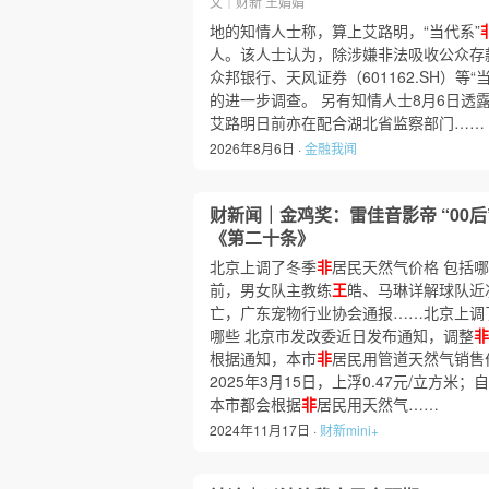
文｜财新 王娟娟
地的知情人士称，算上艾路明，“当代系”
人。该人士认为，除涉嫌非法吸收公众存
众邦银行、天风证券（601162.SH）等
的进一步调查。 另有知情人士8月6日透
艾路明日前亦在配合湖北省监察部门……
2026年8月6日 ·
金融我闻
财新闻｜金鸡奖：雷佳音影帝 “00后
《第二十条》
北京上调了冬季
非
居民天然气价格 包括哪
前，男女队主教练
王
皓、马琳详解球队近
亡，广东宠物行业协会通报……北京上调
哪些 北京市发改委近日发布通知，调整
非
根据通知，本市
非
居民用管道天然气销售价
2025年3月15日，上浮0.47元/立方
本市都会根据
非
居民用天然气……
2024年11月17日 ·
财新mini+