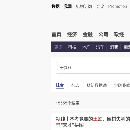
数据
我闻
机构订阅
会议
Promotion
首页
经济
金融
公司
政经
更多
科技
地产
汽车
消费
能
综合
杂志
财新数据通
金融我
15555个结果
视线｜不考竞赛的
王
虹、围棋失利的
“
非
天才”拼图