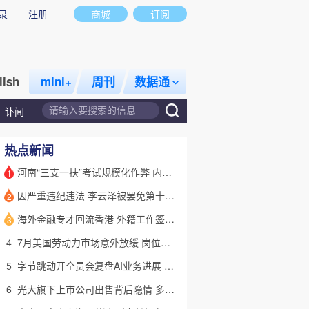
录
注册
商城
订阅
lish
mini+
周刊
数据通
讣闻
热点新闻
河南“三支一扶”考试规模化作弊 内外勾结提前获取试卷
1
因严重违纪违法 李云泽被罢免第十四届全国人大代表职务
2
话题
特别呈现
私房课
海外金融专才回流香港 外籍工作签证翻倍
3
4
7月美国劳动力市场意外放缓 岗位减少2.3万个失业率降至4.1%
5
字节跳动开全员会复盘AI业务进展 称大模型被海外竞对拉开差距
6
光大旗下上市公司出售背后隐情 多人卷入医疗腐败案被查