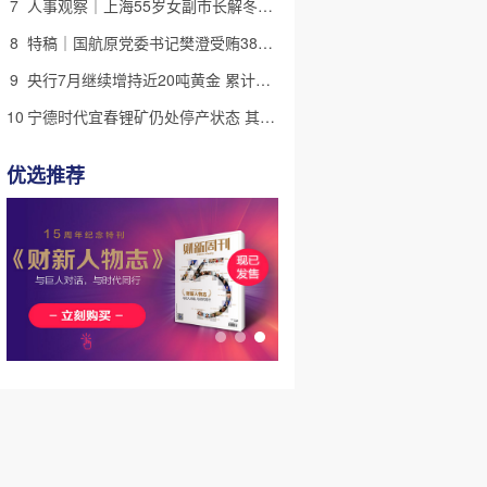
7
人事观察｜上海55岁女副市长解冬进京 候任中国侨联副主席
8
特稿｜国航原党委书记樊澄受贿3847万元二审待宣判 否认大多数指控
9
央行7月继续增持近20吨黄金 累计储备超过7600万盎司
10
宁德时代宜春锂矿仍处停产状态 其动向影响国内锂资源供需格局
优选推荐