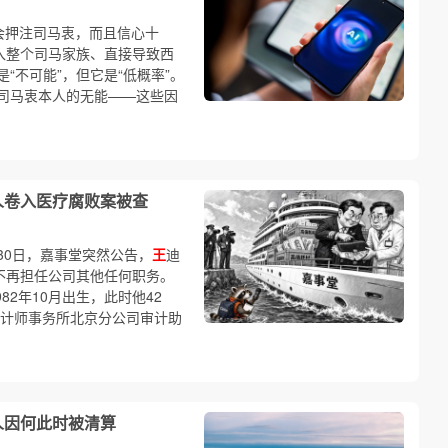
定会押注司马衷，而且信心十
卷入整个司马家族、直接导致西
“不可能”，但它是“低概率”。
司马衷本人的无能——这些因
人卷入医疗腐败案被查
2月30日，嘉事堂突然公告，
王
迪
不再担任公司其他任何职务。
982年10月出生，此时他42
会计师事务所北京分公司审计助
人因何此时被清算