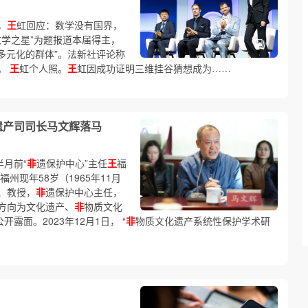
，
王
虹回应：数学没有国界，
的数学之星”为题报道本届得主，
史以来最多元化的群体”。法新社评论称
。
王
虹个人照。
王
虹因成功证明三维挂谷猜想成为……
遗产司司长马文辉落马
半月前“
非
遗保护中心”主任
王
福
福州现年58岁（1965年11月
、教授，
非
遗保护中心主任，
方向为文化遗产、
非
物质文化
露面。2023年12月1日， “
非
物质文化遗产系统性保护学术研