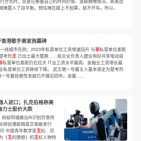
出行方式时，总是在衡量自己的时间价值、道路拥堵情况、距离远
拥堵置入了自平衡。预估堵在路上不划算，就不开车。所以，
坏香港歌手黄家驹墓碑
一线城市先例；2023年私营单位工资增速回升 与
非
私营单位差距
楚考烈
王
已出土最大楚鼎……些企业负责人建议用好共享电动自
非
私营单位差距仍在拉大 IT业工资水平最高、金融业工资增长最
业私营单位工资继续下降。 武王墩一号墓主人基本锁定为楚考烈
墩一号墓抢救性发掘已开展近四年。该墓……
器人进口；扎克伯格称美
海力士股价大跌
元 ；蚂蚁阿福推出AI识别饮食热
际旭创港股暗盘交易破发行
印 中国青年数学家
王
虹、邓
为《
王
的猜想》的
王
虹人物特