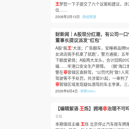
王
梦恕一下子提交了六个议案和建议，涉
位……
2008年3月13日 ·
政经频道
财新闻｜A股现分红潮，有公司一口
董事长提议派发“红包”
A股“股
王
”大涨；广告翻车，安睡裤品牌bab
女进店挑手机拿了就跑”，警方通报；五年
下额度紧俏；A股两大龙头，合计回购20
福……牢港口安全生产屏障。 （据“海口发
警在
非
管辖区查醉驾，“以罚代刑”致1人
驾驶等不予处罚，共涉案31起，一审判了 
非
管辖区域发现疑似酒驾的车主李某，三
2026年8月4日 ·
财新mini+
【编辑絮语·
王
烁】拥堵
非
治理不可
王烁
本期值班主编
王
烁 北京停止汽车按车牌