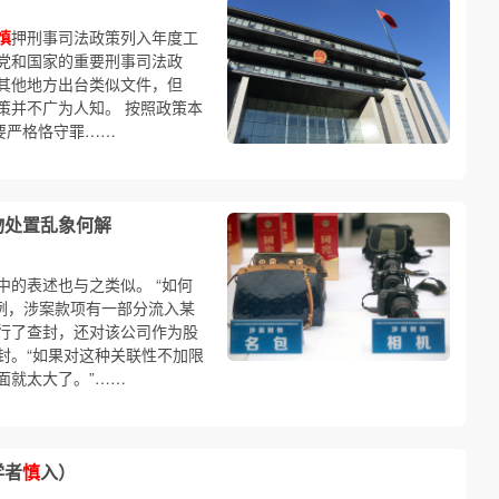
慎
押刑事司法政策列入年度工
党和国家的重要刑事司法政
其他地方出台类似文件，但
策并不广为人知。 按照政策本
要严格恪守罪……
物处置乱象何解
的表述也与之类似。 “如何
例，涉案款项有一部分流入某
行了查封，还对该公司作为股
封。“如果对这种关联性不加限
面就太大了。”……
学者
慎
入）