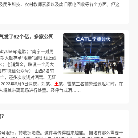
及民生科技、农村教师素质以及废旧家电回收等各个方面。但这
气发了62个亿，多家公司
ysheep道歉；“南宁一对男
期大额存单“限量”回归 线上线
亿；老铺黄金，跌没一个周大
布”微信公众号） 山西3名辅
死亡，还多次收钱对酒驾、无证
2023年6月9日深夜，刘某、
王
某、雷某三名辅警巡逻返程时，在
人将其带离现场进行处置。经呼气式酒……
吗？
尾号限行，转收拥堵费。这件事传得越来越盛。 拥堵有那么需要干