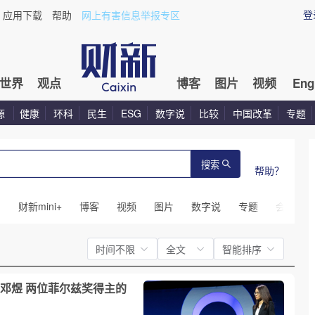
登
应用下载
帮助
网上有害信息举报专区
世界
观点
博客
图片
视频
Eng
源
健康
环科
民生
ESG
数字说
比较
中国改革
专题
搜索
帮助？
闻
财新mini+
博客
视频
图片
数字说
专题
会议
时间不限
全文
智能排序
邓煜 两位菲尔兹奖得主的