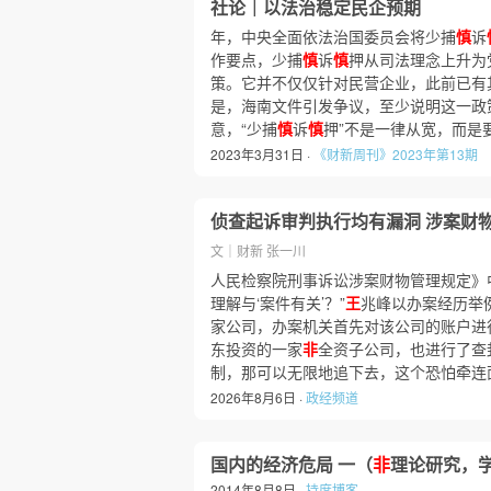
社论｜以法治稳定民企预期
年，中央全面依法治国委员会将少捕
慎
诉
作要点，少捕
慎
诉
慎
押从司法理念上升为
策。它并不仅仅针对民营企业，此前已有
是，海南文件引发争议，至少说明这一政
意，“少捕
慎
诉
慎
押”不是一律从宽，而是
2023年3月31日 ·
《财新周刊》2023年第13期
侦查起诉审判执行均有漏洞 涉案财
文｜财新 张一川
人民检察院刑事诉讼涉案财物管理规定》中
理解与‘案件有关’？”
王
兆峰以办案经历举
家公司，办案机关首先对该公司的账户进
东投资的一家
非
全资子公司，也进行了查
制，那可以无限地追下去，这个恐怕牵连
2026年8月6日 ·
政经频道
国内的经济危局 一（
非
理论研究，
2014年8月8日 ·
持度博客