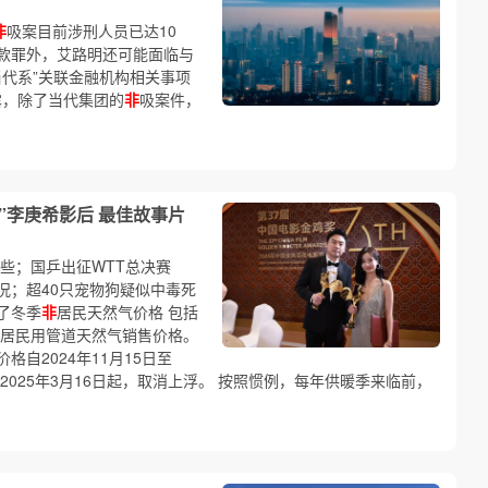
非
吸案目前涉刑人员已达10
款罪外，艾路明还可能面临与
“当代系”关联金融机构相关事项
露，除了当代集团的
非
吸案件，
”李庚希影后 最佳故事片
些；国乒出征WTT总决赛
况；超40只宠物狗疑似中毒死
了冬季
非
居民天然气价格 包括
居民用管道天然气销售价格。
格自2024年11月15日至
米；自2025年3月16日起，取消上浮。 按照惯例，每年供暖季来临前，