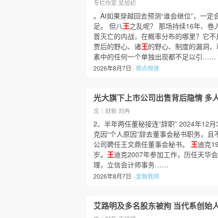
专栏作家 吴旭初
。AI如果穿越回去预测“谁会继位”，一
足。 但八
王
之乱呢？ 那场持续16年、
晋灭亡的内战，在概率分布的哪里？它不是
贾后的野心、诸
王
的野心、制度的漏洞、
素中的任何一个单独出现都不足以引……
2026年8月7日 ·
观点频道
光大旗下上市公司出售背后隐情 多
文｜财新 刘冉
2、半年两任董秘接连“辞职” 2024年1
克因“个人原因”辞去董事会秘书职务，且
公司聘任王文鼎任董事会秘书。
王
迪克1
岁。
王
迪克2007年参加工作，历任天华
理，立信会计师事务……
2026年8月7日 ·
金融我闻
艾路明及多名股东被拘 当代系创始