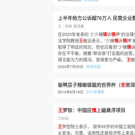
上半年检方公诉超76万人 民营企业
文｜财新 黄雨馨
在2023年发表的《“少捕
慎
诉
慎
押”的法
法学院教授
王
敏远表示，“少捕
慎
诉
慎
押”
取得了明显的效应，但也应看到“少捕
慎
存在不平衡。随着“帮信罪”打击面的加宽
得无能为力的情况，变得更为严峻。
王
敏
2024年7月30日 ·
政经频道
板鸭豆子辣椒袋鼠的世界杯（
非
资深
2014年6月19日 ·
刘兴亮博客
王
梦恕：中国应
慎
上磁悬浮项目
王和岩
王
梦恕院士表示， 现年69岁的中国工程
从安全、可靠、适用性还是经济性上来说，