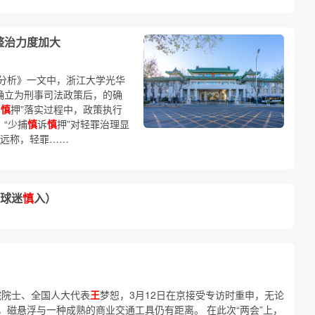
整治力度加大
理分析》一文中，浙江大学光华
确立为刑事司法政策后，的确
诉
慎
押”落实过程中，政策执行
，“少捕
慎
诉
慎
押”对轻罪治理显
远称，轻罪……
球迷
慎
入）
院院士、全国人大代表
王
梦恕，3月12日在京接受专访时重申，无论
磁悬浮与一种成熟的商业交通工具仍有距离。 在此次“两会”上，