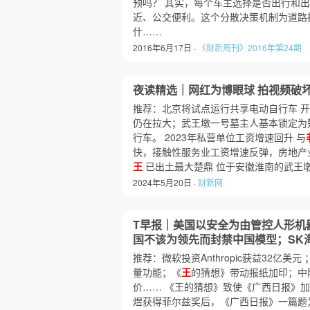
预吗？ 其实，每个车主选择是否出行和
近、公交便利。这个分散决策机制为道路
什……
2016年6月17日 ·
《财新周刊》2016年第24期
夜读精选｜网红为博眼球 拍视频破
推荐：北京将试点运行共享电动自行车 开
仍在拉大；武王墩一号墓主人基本锁定为
行车。 2023年私营单位工资增速回升 与
快，接触性服务业工资增速反弹，房地产
王
已出土最大楚鼎 位于安徽淮南的武王
2024年5月20日 ·
财新网
T早报｜美国以安全为由管控人形机
国不该为领先而封禁中国模型；SK
推荐：微软投资Anthropic获益32亿美
量功能；《
王
的猜想》带动报纸加印；中
价…… 《王的猜想》致使《广西日报》加
煜获得菲尔兹奖后，《广西日报》一篇题