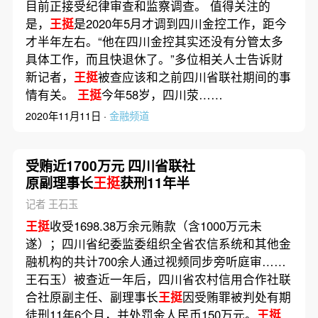
目前正接受纪律审查和监察调查。 值得关注的
是，
王挺
是2020年5月才调到四川金控工作，距今
才半年左右。“他在四川金控其实还没有分管太多
具体工作，而且快退休了。”多位相关人士告诉财
新记者，
王挺
被查应该和之前四川省联社期间的事
情有关。
王挺
今年58岁，四川荥……
2020年11月11日 ·
金融频道
受贿近1700万元 四川省联社
原副理事长
王挺
获刑11年半
记者 王石玉
王挺
收受1698.38万余元贿款（含1000万元未
遂）；四川省纪委监委组织全省农信系统和其他金
融机构的共计700余人通过视频同步旁听庭审……
王石玉）被查近一年后，四川省农村信用合作社联
合社原副主任、副理事长
王挺
因受贿罪被判处有期
徒刑11年6个月，并处罚金人民币150万元。
王挺