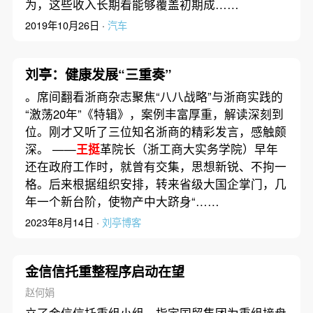
为，这些收入长期看能够覆盖初期成……
2019年10月26日 ·
汽车
刘亭：健康发展“三重奏”
。席间翻看浙商杂志聚焦“八八战略”与浙商实践的
“激荡20年”《特辑》，案例丰富厚重，解读深刻到
位。刚才又听了三位知名浙商的精彩发言，感触颇
深。 ——
王挺
革院长（浙工商大实务学院）早年
还在政府工作时，就曾有交集，思想新锐、不拘一
格。后来根据组织安排，转来省级大国企掌门，几
年一个新台阶，使物产中大跻身“……
2023年8月14日 ·
刘亭博客
金信信托重整程序启动在望
赵何娟