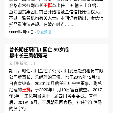
金华市常务副市长
王挺
革出任。 知情人士介绍，
浙江国贸集团目前已开始接触金信信托原债权人。
不过，监管机构有关人士向本刊记者指出，金信信
托严重违法违规、在破产时点……
2008年7月20日 ·
杂志频道
曾长期任职四川国企 59岁成
都市长王凤朝落马
文｜财新 张一川
期间，时任四川金控子公司四川发展融资租赁有限
公司董事长、总经理的王海，也于2019年12月19
日官宣被查。2020年5月后任四川金控董事、副总
经理的
王挺
，于2020年11月10日官宣被查。 2017
年5月，王凤朝当选十一届四川省委委员。两年
后，2019年9月，王凤朝重回官场，补缺当年落马
的彭宇行……