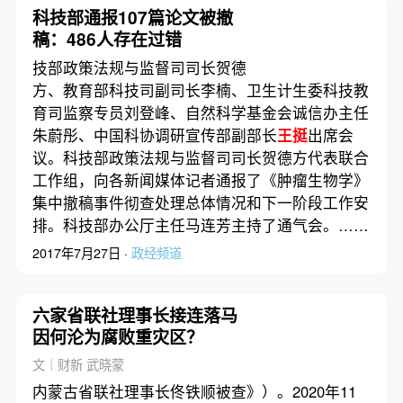
科技部通报107篇论文被撤
稿：486人存在过错
技部政策法规与监督司司长贺德
方、教育部科技司副司长李楠、卫生计生委科技教
育司监察专员刘登峰、自然科学基金会诚信办主任
朱蔚彤、中国科协调研宣传部副部长
王挺
出席会
议。科技部政策法规与监督司司长贺德方代表联合
工作组，向各新闻媒体记者通报了《肿瘤生物学》
集中撤稿事件彻查处理总体情况和下一阶段工作安
排。科技部办公厅主任马连芳主持了通气会。……
2017年7月27日 ·
政经频道
六家省联社理事长接连落马
因何沦为腐败重灾区？
文｜财新 武晓蒙
内蒙古省联社理事长佟铁顺被查》）。2020年11