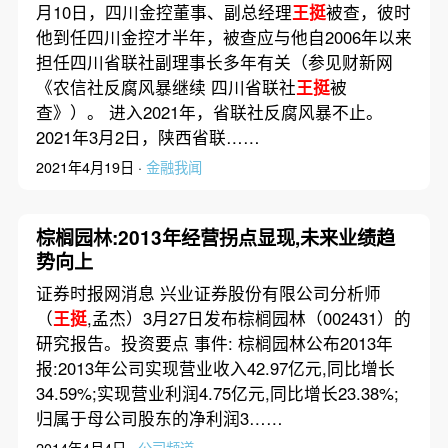
月10日，四川金控董事、副总经理
王挺
被查，彼时
他到任四川金控才半年，被查应与他自2006年以来
担任四川省联社副理事长多年有关（参见财新网
《农信社反腐风暴继续 四川省联社
王挺
被
查》）。 进入2021年，省联社反腐风暴不止。
2021年3月2日，陕西省联……
2021年4月19日 ·
金融我闻
棕榈园林:2013年经营拐点显现,未来业绩趋
势向上
证券时报网消息 兴业证券股份有限公司分析师
（
王挺
,孟杰）3月27日发布棕榈园林（002431）的
研究报告。投资要点 事件: 棕榈园林公布2013年
报:2013年公司实现营业收入42.97亿元,同比增长
34.59%;实现营业利润4.75亿元,同比增长23.38%;
归属于母公司股东的净利润3……
2014年4月4日 ·
公司频道