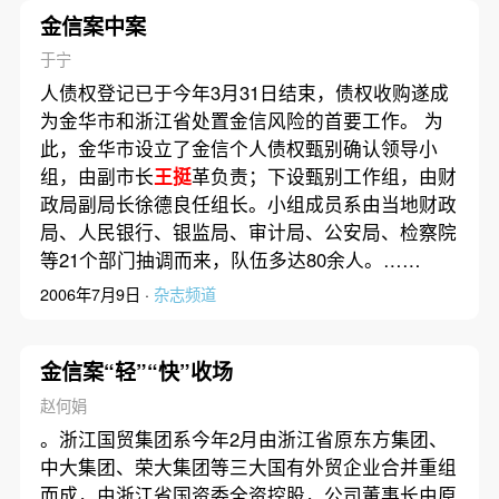
金信案中案
于宁
人债权登记已于今年3月31日结束，债权收购遂成
为金华市和浙江省处置金信风险的首要工作。 为
此，金华市设立了金信个人债权甄别确认领导小
组，由副市长
王挺
革负责；下设甄别工作组，由财
政局副局长徐德良任组长。小组成员系由当地财政
局、人民银行、银监局、审计局、公安局、检察院
等21个部门抽调而来，队伍多达80余人。……
2006年7月9日 ·
杂志频道
金信案“轻”“快”收场
赵何娟
。浙江国贸集团系今年2月由浙江省原东方集团、
中大集团、荣大集团等三大国有外贸企业合并重组
而成，由浙江省国资委全资控股，公司董事长由原