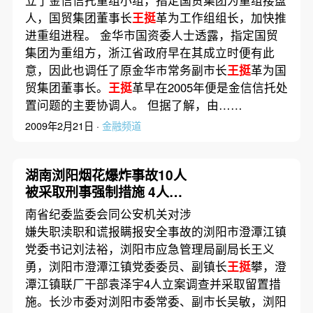
立了金信信托重组小组，指定国贸集团为重组接盘
人，国贸集团董事长
王挺
革为工作组组长，加快推
进重组进程。 金华市国资委人士透露，指定国贸
集团为重组方，浙江省政府早在其成立时便有此
意，因此也调任了原金华市常务副市长
王挺
革为国
贸集团董事长。
王挺
革早在2005年便是金信信托处
置问题的主要协调人。 但据了解，由……
2009年2月21日 ·
金融频道
湖南浏阳烟花爆炸事故10人
被采取刑事强制措施 4人被
留置
南省纪委监委会同公安机关对涉
嫌失职渎职和谎报瞒报安全事故的浏阳市澄潭江镇
党委书记刘法裕，浏阳市应急管理局副局长王义
勇，浏阳市澄潭江镇党委委员、副镇长
王挺
攀，澄
潭江镇联厂干部袁泽宇4人立案调查并采取留置措
施。长沙市委对浏阳市委常委、副市长吴敏，浏阳