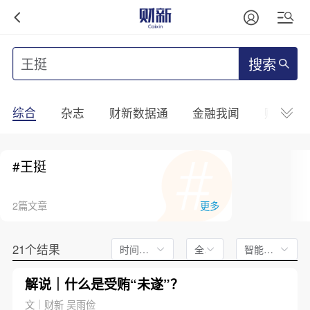
搜索
综合
杂志
财新数据通
金融我闻
财新mini
#王挺
2篇文章
更多
21个结果
时间不限
全文
智能排序
解说｜什么是受贿“未遂”？
文｜财新 吴雨俭