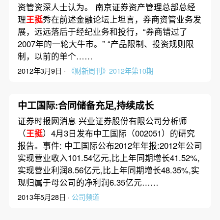
资管资深人士认为。 南京证券资产管理总部总经
理
王挺
秀在前述金融论坛上坦言，券商资管业务发
展，远远落后于经纪业务和投行，“券商错过了
2007年的一轮大牛市。” “产品限制、投资规则限
制，以前的单个……
2012年3月9日 ·
《财新周刊》2012年第10期
中工国际:合同储备充足,持续成长
证券时报网消息 兴业证券股份有限公司分析师
（
王挺
）4月3日发布中工国际（002051）的研究
报告。事件: 中工国际公布2012年年报:2012年公司
实现营业收入101.54亿元,比上年同期增长41.52%,
实现营业利润8.56亿元,比上年同期增长48.35%,实
现归属于母公司的净利润6.35亿元……
2013年5月28日 ·
公司频道