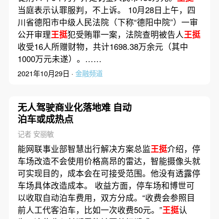
当庭表示认罪服判，不上诉。 10月28日上午，四
川省德阳市中级人民法院（下称“德阳中院”）一审
公开审理
王挺
犯受贿罪一案，法院查明被告人
王挺
收受16人所赠财物，共计1698.38万余元（其中
1000万元未遂）。……
2021年10月29日 ·
金融频道
无人驾驶商业化落地难 自动
泊车或成热点
记者 安丽敏
能网联事业部智慧出行解决方案总监
王挺
介绍，停
车场改造不会使用价格高昂的雷达，智能摄像头就
可实现目的，成本会在可接受范围。他没有透露停
车场具体改造成本。 收益方面，停车场和博世可
以收取自动泊车费用，双方分成。“收费会参照目
前人工代客泊车，比如一次收费50元。”
王挺
认