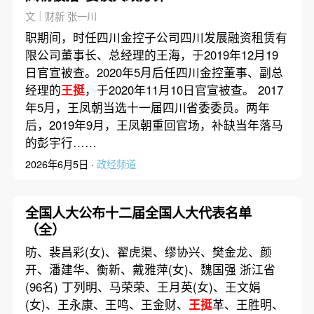
文｜财新 张一川
职期间，时任四川金控子公司四川发展融资租赁有
限公司董事长、总经理的王海，于2019年12月19
日官宣被查。2020年5月后任四川金控董事、副总
经理的
王挺
，于2020年11月10日官宣被查。 2017
年5月，王凤朝当选十一届四川省委委员。两年
后，2019年9月，王凤朝重回官场，补缺当年落马
的彭宇行……
2026年6月5日 ·
政经频道
全国人大公布十二届全国人大代表名单
（全）
昉、裴昌彩(女)、翟虎渠、缪协兴、樊金龙、颜
开、潘建华、衡新、戴雅萍(女)、魏国强 浙江省
(96名) 丁列明、马荣荣、王月英(女)、王文娟
(女)、王永康、王鸣、王金财、
王挺
革、王胜明、