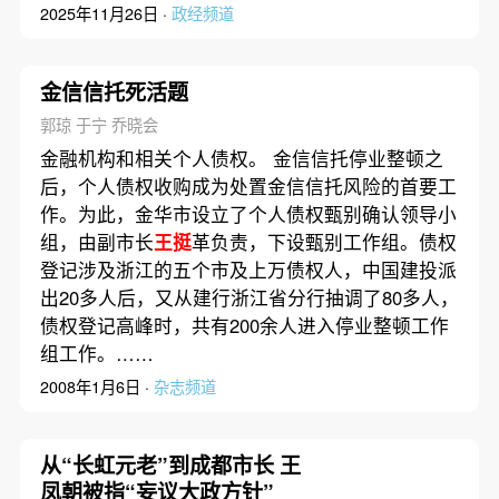
2025年11月26日 ·
政经频道
金信信托死活题
郭琼 于宁 乔晓会
金融机构和相关个人债权。 金信信托停业整顿之
后，个人债权收购成为处置金信信托风险的首要工
作。为此，金华市设立了个人债权甄别确认领导小
组，由副市长
王挺
革负责，下设甄别工作组。债权
登记涉及浙江的五个市及上万债权人，中国建投派
出20多人后，又从建行浙江省分行抽调了80多人，
债权登记高峰时，共有200余人进入停业整顿工作
组工作。……
2008年1月6日 ·
杂志频道
从“长虹元老”到成都市长 王
凤朝被指“妄议大政方针”