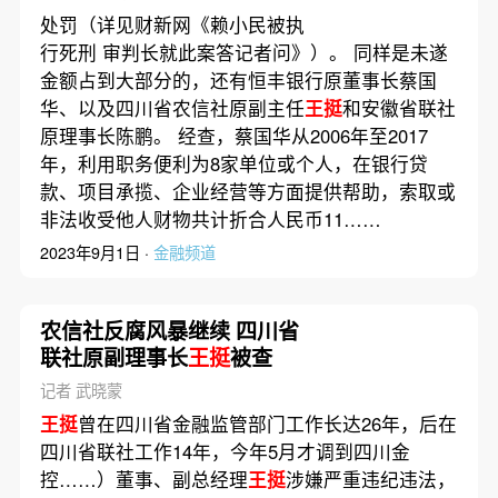
处罚（详见财新网《赖小民被执
行死刑 审判长就此案答记者问》）。 同样是未遂
金额占到大部分的，还有恒丰银行原董事长蔡国
华、以及四川省农信社原副主任
王挺
和安徽省联社
原理事长陈鹏。 经查，蔡国华从2006年至2017
年，利用职务便利为8家单位或个人，在银行贷
款、项目承揽、企业经营等方面提供帮助，索取或
非法收受他人财物共计折合人民币11……
2023年9月1日 ·
金融频道
农信社反腐风暴继续 四川省
联社原副理事长
王挺
被查
记者 武晓蒙
王挺
曾在四川省金融监管部门工作长达26年，后在
四川省联社工作14年，今年5月才调到四川金
控……）董事、副总经理
王挺
涉嫌严重违纪违法，