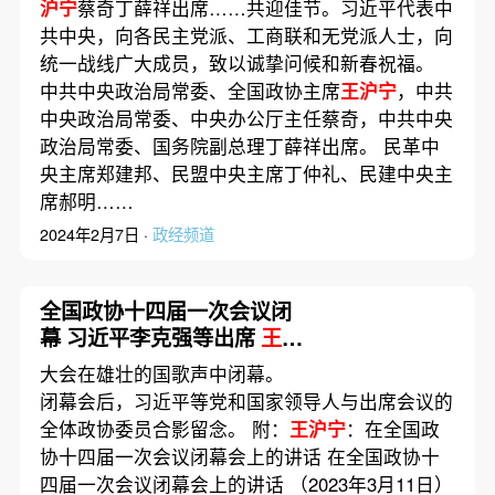
沪宁
蔡奇丁薛祥出席……共迎佳节。习近平代表中
共中央，向各民主党派、工商联和无党派人士，向
统一战线广大成员，致以诚挚问候和新春祝福。
中共中央政治局常委、全国政协主席
王沪宁
，中共
中央政治局常委、中央办公厅主任蔡奇，中共中央
政治局常委、国务院副总理丁薛祥出席。 民革中
央主席郑建邦、民盟中央主席丁仲礼、民建中央主
席郝明……
2024年2月7日 ·
政经频道
全国政协十四届一次会议闭
幕 习近平李克强等出席
王沪
宁
发表讲话
大会在雄壮的国歌声中闭幕。
闭幕会后，习近平等党和国家领导人与出席会议的
全体政协委员合影留念。 附：
王沪宁
：在全国政
协十四届一次会议闭幕会上的讲话 在全国政协十
四届一次会议闭幕会上的讲话 （2023年3月11日）