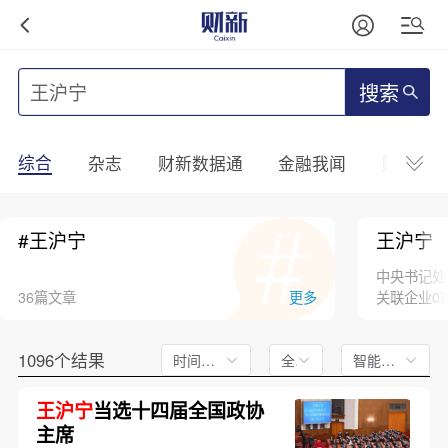
搜索
综合
杂志
财新数据通
金融我闻
财新mini
#王沪宁
王沪宁
中央书记处
36篇文章
更多
关联企业0
1096个结果
时间不限
全文
智能排序
王沪宁
当选十四届全国政协
主席