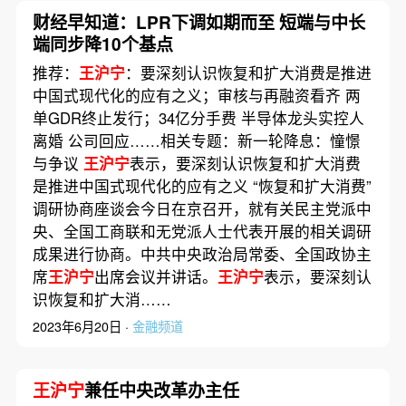
财经早知道：LPR下调如期而至 短端与中长
端同步降10个基点
推荐：
王沪宁
：要深刻认识恢复和扩大消费是推进
中国式现代化的应有之义；审核与再融资看齐 两
单GDR终止发行；34亿分手费 半导体龙头实控人
离婚 公司回应……相关专题：新一轮降息：憧憬
与争议
王沪宁
表示，要深刻认识恢复和扩大消费
是推进中国式现代化的应有之义 “恢复和扩大消费”
调研协商座谈会今日在京召开，就有关民主党派中
央、全国工商联和无党派人士代表开展的相关调研
成果进行协商。中共中央政治局常委、全国政协主
席
王沪宁
出席会议并讲话。
王沪宁
表示，要深刻认
识恢复和扩大消……
2023年6月20日 ·
金融频道
王沪宁
兼任中央改革办主任