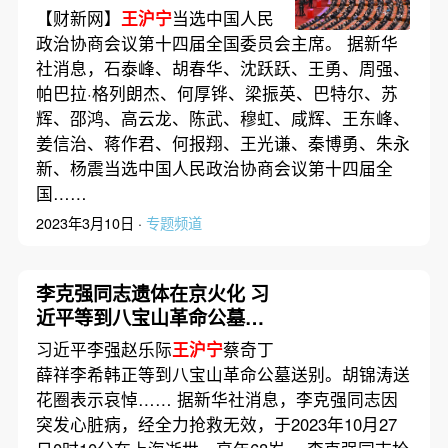
【财新网】
王沪宁
当选中国人民
政治协商会议第十四届全国委员会主席。 据新华
社消息，石泰峰、胡春华、沈跃跃、王勇、周强、
帕巴拉·格列朗杰、何厚铧、梁振英、巴特尔、苏
辉、邵鸿、高云龙、陈武、穆虹、咸辉、王东峰、
姜信治、蒋作君、何报翔、王光谦、秦博勇、朱永
新、杨震当选中国人民政治协商会议第十四届全
国……
2023年3月10日 ·
专题频道
李克强同志遗体在京火化 习
近平等到八宝山革命公墓送
别
习近平李强赵乐际
王沪宁
蔡奇丁
薛祥李希韩正等到八宝山革命公墓送别。胡锦涛送
花圈表示哀悼…… 据新华社消息，李克强同志因
突发心脏病，经全力抢救无效，于2023年10月27