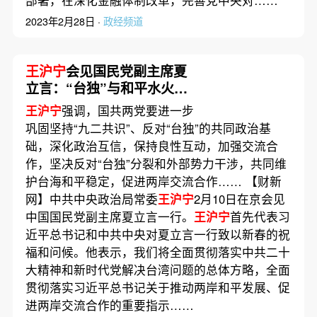
部署，在深化金融体制改革，完善党中央对……
2023年2月28日 ·
政经频道
王沪宁
会见国民党副主席夏
立言：“台独”与和平水火不
容 国共两党要进一步巩固共
王沪宁
强调，国共两党要进一步
同政治基础
巩固坚持“九二共识”、反对“台独”的共同政治基
础，深化政治互信，保持良性互动，加强交流合
作，坚决反对“台独”分裂和外部势力干涉，共同维
护台海和平稳定，促进两岸交流合作…… 【财新
网】中共中央政治局常委
王沪宁
2月10日在京会见
中国国民党副主席夏立言一行。
王沪宁
首先代表习
近平总书记和中共中央对夏立言一行致以新春的祝
福和问候。他表示，我们将全面贯彻落实中共二十
大精神和新时代党解决台湾问题的总体方略，全面
贯彻落实习近平总书记关于推动两岸和平发展、促
进两岸交流合作的重要指示……