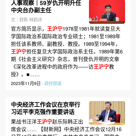
人事观察｜59岁仇开明升任
中央台办副主任
文｜财新 林韵诗
官方简历显示，
王沪宁
1978至1981年就读复旦大
学国际政治系国际政治专业硕士；1981至1989年
担任该系教师、副教授、教授。1989至1994年，
王沪宁
担任复旦大学国际政治系主任。1989年第6
期《社会主义研究》杂志，曾刊登仇开明的文章
《深化改革进程中的政府作为——访
王沪宁
教
授》。■……
2023年11月9日 ·
政经频道
中央经济工作会议在京举行
习近平李克强作重要讲话
栗战书汪洋
王沪宁
赵乐际韩正出
席会议…… 【财新网】中央经济工作会议12月16