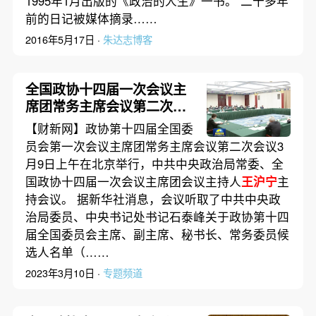
1995年1月出版的《政治的人生》一书。 二十多年
前的日记被媒体摘录……
2016年5月17日 ·
朱达志博客
全国政协十四届一次会议主
席团常务主席会议第二次会
议举行
王沪宁
主持
【财新网】政协第十四届全国委
员会第一次会议主席团常务主席会议第二次会议3
月9日上午在北京举行，中共中央政治局常委、全
国政协十四届一次会议主席团会议主持人
王沪宁
主
持会议。 据新华社消息，会议听取了中共中央政
治局委员、中央书记处书记石泰峰关于政协第十四
届全国委员会主席、副主席、秘书长、常务委员候
选人名单（……
2023年3月10日 ·
专题频道