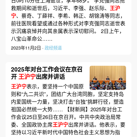
日0时10分在上海逝世，享年68岁。 李克强同志抢
救期间和逝世后，习近平、李强、赵乐际、
王沪
宁
、蔡奇、丁薛祥、李希、韩正、胡锦涛等同志，
前往医院看望或通过各种形式对李克强同志逝世表
示沉痛哀悼并向其亲属表示深切慰问。 2日上午，
八宝山革命公……
2023年11月2日 ·
政经频道
2025年对台工作会议在京召
开
王沪宁
出席并讲话
王沪宁
表示，要坚持一个中国原
则和“九二共识”，团结广大台湾同胞，坚定支持岛
内爱国统一力量，坚决打击“台独”挑衅行径，塑造
祖国必然统一大势…… 【财新网】2025年对台工
作会议25日至26日在京召开。中共中央政治局常
委、全国政协主席
王沪宁
出席并讲话。他表示，要
坚持以习近平新时代中国特色社会主义思想为指