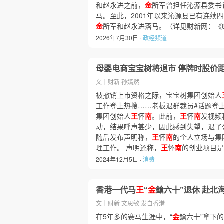
和赵永进之前，
金
所军曾担任沁源县委书记
马。至此，2001年以来沁源县已有连续
金
所军和赵永进落马。（详见财新网：《
2026年7月30日 ·
政经频道
母婴电商宝宝树将退市 停牌时股价距
文｜财新 孙嫣然
被撤销上市资格之际，宝宝树集团创始人
工作登上热搜……老板退群裁员#话题登
集团创始人
王
怀
南
。此前，
王
怀
南
发视频
动，结果呼声甚少，因此感到失望，退了
随后发布声明称，
王
怀
南
的个人立场与集
理工作。 声明还称，
王
怀
南
的创业项目是
2024年12月5日 ·
消费
香港一代马
王
“
金
鎗六十”退休 赴北
文｜财新 文思敏 发自香港
在5年多的赛马生涯中，“
金
鎗六十”拿下的