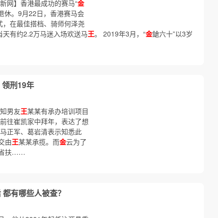
新网】香港最成功的赛马“
金
退休。9月22日，香港赛马会
式，在最佳搭档、骑师何泽尧
天有约2.2万马迷入场欢送马
王
。 2019年3月，“
金
鎗六十”以3岁
领刑19年
知男友
王
某某有承办培训项目
前往崔凯家中拜年，表达了想
，马正军、葛岩清表示知悉此
交由
王
某某承揽。而
金
云为了
省扶……
 都有哪些人被查？