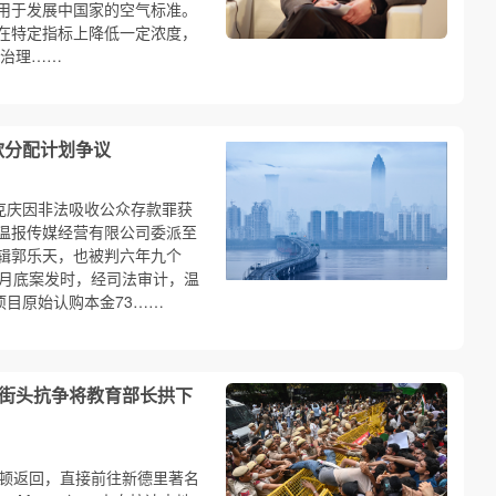
用于发展中国家的空气标准。
在特定指标上降低一定浓度，
治理……
款分配计划争议
克庆因非法吸收公众存款罪获
温报传媒经营有限公司委派至
辑郭乐天，也被判六年九个
年6月底案发时，经司法审计，温
项目原始认购本金73……
用街头抗争将教育部长拱下
士顿返回，直接前往新德里著名