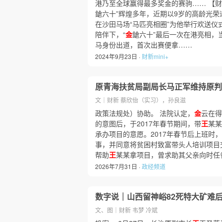
港乃至全球赢得最多奖金的赛驹…… 【财
鎗六十”辉煌多年，近期以9岁的高龄光荣
在沙田马场“马匹亮相圈”为他举行欢送仪
陪伴下，“
金
鎗六十”最后一次在港亮相，当
马身份出道，首次出赛便拿……
2024年9月23日 ·
财新mini+
原青海扶贫局副局长马正军维持原判 
文｜财新 蔡欣佁（实习），孙良滋
政策法规处）协助。 法院认定，
金
云在得
的意图后，于2017年春节期间，带
王
某某
承办项目的意愿。2017年春节后上班时
事，并同意将贫困村致富带头人培训项目
帮助
王
某某拿项目，曾求助其父亲向时任
2026年7月31日 ·
政经频道
数字说｜山西留神峪82死特大矿难后
文、图｜财新 韦梦 冷斌