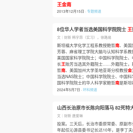
王金南
2013年12月15日 ·
专题频道
8位华人学者当选美国科学院院士
王
文｜财新 韩宇昂（实习），徐路易
斯坦福大学化学工程系教授鲍哲
南
、美国
芳蓉、麻省理工学院大脑与认知科学系教
美国国家科学院院士；中国科学院院士、
长
王
贻芳当选其外籍院士……外籍院士，
哲
南
、美国加州大学圣地亚哥分校教授
金
当选NAS院士；中国科学院院士、中国
国科学院院士的华人科学家鲍哲
南
是斯坦
2024年5月7日 ·
环科频道
山西长治原市长陈向阳落马 82死特
文｜财新 唐爱琳
投案。三天后，长治市委原常委、原副市
年起任沁源县委书记长达10年，是李丁