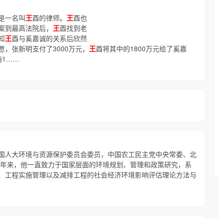
是一名叫
王
酉的律师。
王
酉也
案到最高法院后，
王
酉找到老
知
王
酉与奚嘉诚的关系后欣然
，张新明支付了3000万元，
王
酉将其中的1800万元给了奚嘉
贿1……
国人大环境与资源保护委员会委员，中国农工民主党中央常委、北
多年来，他一直致力于国家层面的环境规划、管理和政策研究，系
、工程实施管理以及减排工程的社会经济环境影响评估理论方法与