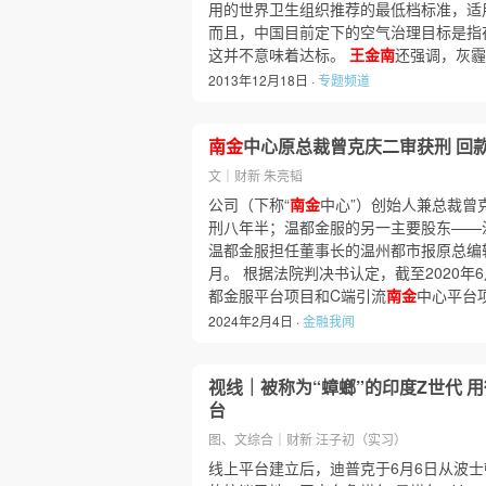
用的世界卫生组织推荐的最低档标准，适
而且，中国目前定下的空气治理目标是指
这并不意味着达标。
王金南
还强调，灰霾
2013年12月18日 ·
专题频道
南金
中心原总裁曾克庆二审获刑 回
文｜财新 朱亮韬
公司（下称“
南金
中心”）创始人兼总裁曾
刑八年半；温都金服的另一主要股东——
温都金服担任董事长的温州都市报原总编
月。 根据法院判决书认定，截至2020
都金服平台项目和C端引流
南金
中心平台
2024年2月4日 ·
金融我闻
视线｜被称为“蟑螂”的印度Z世代 
台
图、文综合｜财新 汪子初（实习）
线上平台建立后，迪普克于6月6日从波