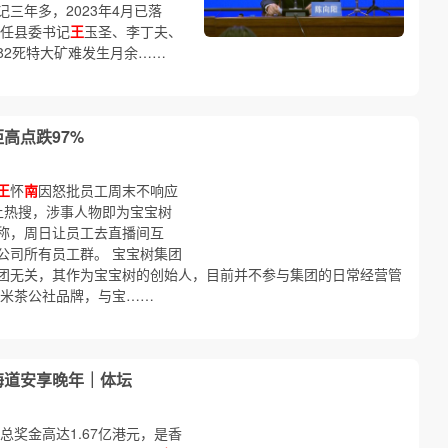
三年多，2023年4月已落
四任县委书记
王
玉圣、李丁夫、
82死特大矿难发生月余……
高点跌97%
王
怀
南
因怒批员工周末不响应
上热搜，涉事人物即为宝宝树
称，周日让员工去直播间互
公司所有员工群。 宝宝树集团
团无关，其作为宝宝树的创始人，目前并不参与集团的日常经营管
米茶公社品牌，与宝……
海道安享晚年｜体坛
总奖金高达1.67亿港元，是香