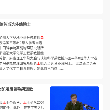
贻芳当选外籍院士
加州大学圣地亚哥分校教授
金
授冯国平等8位华人学者当选
中国科学院高能物理研究所所
斯坦福大学化学工程系教授鲍
芳蓉、麻省理工学院大脑与认知科学系教授冯国平等8位华人学者
科学院高能物理研究所所长
王
贻芳当选其外籍院士。 此次新当选美
福大学化学工程系教授，她此前已当选……
大矿难后曾鞠躬道歉
长
王
玉圣落马，
王
玉圣从2001
夫的前任。此外，在李丁夫之后