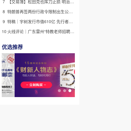
7
【交易簿】松田克也挥刀止损 明治折戟中国乳业
8
特朗普再签两份行政令限制出生公民权 意图打击生育旅游产业(含视频)
9
特稿｜宇树发行市值610亿 先行者的加速和考验
10
火线评论｜广东雷州“特教老师招聘违规”很雷，仍有诸多疑点
优选推荐