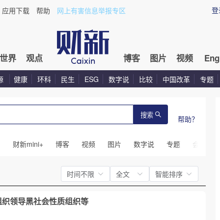
登
应用下载
帮助
网上有害信息举报专区
世界
观点
博客
图片
视频
Eng
源
健康
环科
民生
ESG
数字说
比较
中国改革
专题
搜索
帮助？
闻
财新mini+
博客
视频
图片
数字说
专题
会议
时间不限
全文
智能排序
组织领导黑社会性质组织等