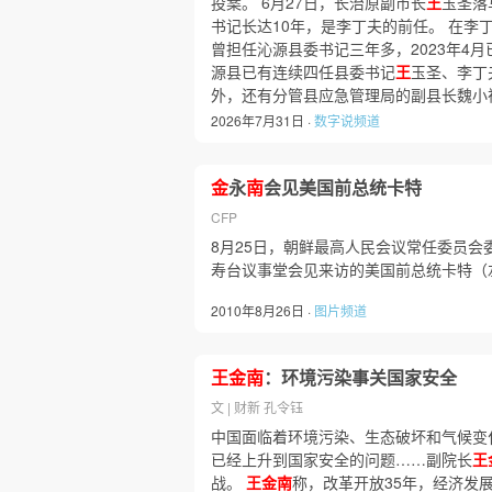
投案。 6月27日，长治原副市长
王
玉圣落
书记长达10年，是李丁夫的前任。 在李
曾担任沁源县委书记三年多，2023年4月
源县已有连续四任县委书记
王
玉圣、李丁
外，还有分管县应急管理局的副县长魏小祥
2026年7月31日 ·
数字说频道
金
永
南
会见美国前总统卡特
CFP
8月25日，朝鲜最高人民会议常任委员会
寿台议事堂会见来访的美国前总统卡特（左
2010年8月26日 ·
图片频道
王金南
：环境污染事关国家安全
文 | 财新 孔令钰
中国面临着环境污染、生态破坏和气候变化
已经上升到国家安全的问题……副院长
王
战。
王金南
称，改革开放35年，经济发