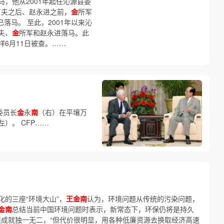
马，他从2001年起任沁源县委
丁夫之后、赵永进之前，
金
所军
已落马。 至此，2001年以来沁
夫、
金
所军和赵永进落马。此
6月11日被查。……
委员长
金
永
南
（右）在平壤万
）。 CFP……
的三座“环境大山”，
王金南
认为，环境问题从传统的污染问题，
金南
总结当前中国环境问题时表示，新常态下，环保仍将是持久
展成就独一无二，“但代价很明显，用各种低廉资源去换取经济高速