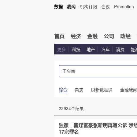
数据
我闻
机构订阅
会议
Promotion
首页
经济
金融
公司
政经
更多
科技
地产
汽车
消费
能
综合
杂志
财新数据通
金融我
22934个结果
独家｜晋煤富豪张新明再遭公诉 涉
17宗罪名