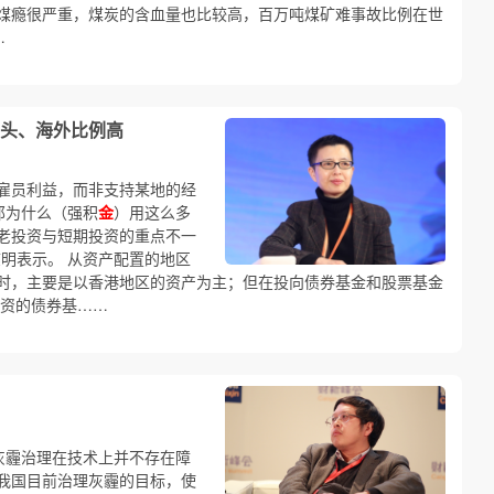
煤瘾很严重，煤炭的含血量也比较高，百万吨煤矿难事故比例在世
…
大头、海外比例高
雇员利益，而非支持某地的经
那为什么（强积
金
）用这么多
老投资与短期投资的重点不一
慈明表示。 从资产配置的地区
时，主要是以香港地区的资产为主；但在投向债券基金和股票基金
资的债券基……
灰霾治理在技术上并不存在障
我国目前治理灰霾的目标，使