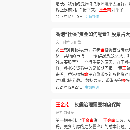
增长。我们的资源特点跟环境不太友好，
界上是前列。” 接下来，
王金南
列举了…
2014年12月19日 ·
专题频道
香港“社保”资金如何配置？股票占
文｜财新 吴雨俭
黄
王
慈明明确表示，养老
金
投资首要考虑
济、某地的市场…… “如果波动这么大，
钱去买股票？一个很重要的原因，在于养
样，养老投资看中的是长期回报。”黄
王
来看，香港强积
金
投向货币型的短期资产
时则比较分散。 数据显示，香港强积
金
投
2024年12月27日 ·
金融频道
王金南
：灰霾治理需要制度保障
记者 刘虹桥
第一把亮剑。”
王金南
说。
王金南
认为，
碍，更多考虑的是灰霾治理的成本问题。