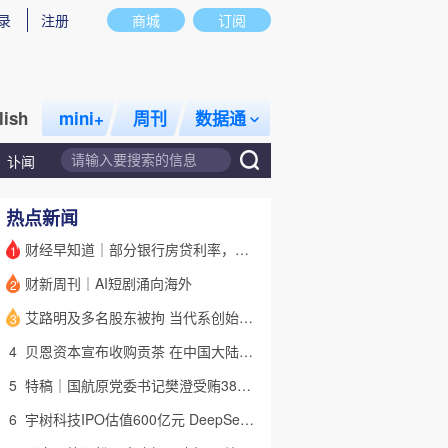
录
注册
商城
订阅
lish
mini+
周刊
数据通
讣闻
热点新闻
财经早知道｜部分银行房贷利率，降至“2字头
1
财新周刊｜AI短剧涌向海外
2
话题
特别呈现
私房课
艾路明及多名股东被拘 当代系创始人因何此时被清算
3
4
贝恩资本宣布收购贡茶 在中国大陆无法注册商标后退出市场
5
特稿｜国航原党委书记樊澄受贿3847万元二审待宣判 否认大多数指控
6
宇树科技IPO估值600亿元 DeepSeek参与战略配售