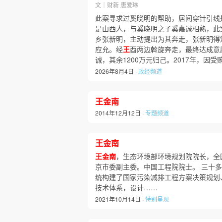
文｜财新 唐爱琳
此案寻求过奚晓明的帮助，居间穿针引线
是山西人，与奚晓明之子奚嘉诚相熟，此
乡张新明，主动提出为其奔走，张新明得
应允。经
王
酉两边斡旋奔走，最终达成意愿
诚，其余1200万元归己。2017年，因受
2026年8月4日 ·
政经频道
王金南
2014年12月12日 ·
专题频道
王金南
王金南
，生态环境部环境规划院院长，全
京市委副主委。中国工程院院士。 三十
统构建了国家污染减排工程方案决策规划
技术体系，设计……
2021年10月14日 ·
特别呈现