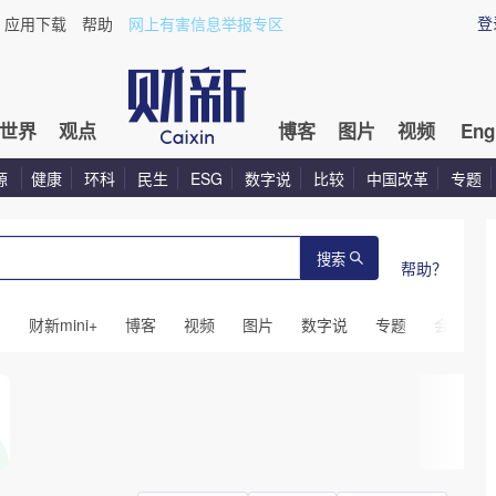
登
应用下载
帮助
网上有害信息举报专区
世界
观点
博客
图片
视频
Eng
源
健康
环科
民生
ESG
数字说
比较
中国改革
专题
搜索
帮助？
闻
财新mini+
博客
视频
图片
数字说
专题
会议