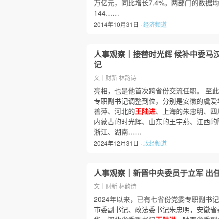
万亿元，同比增长7.4%。两部门的数据
144……
2014年10月31日 ·
经济频道
人事观察｜接替时光辉 候补中委马
记
文｜财新 林韵诗
亮相，也是他首次跨省份交流任职。 至此，
专职副书记调整到位，分别是安徽的虞爱
善萍、河北的
王陆进
、上海的朱忠明、四
内蒙古的时光辉、山东的王宇燕、江西的
浙江、湖南……
2024年12月31日 ·
政经频道
人事观察｜新晋中央委员于立军 出
文｜财新 林韵诗
2024年以来，已有七省份党委专职副书
市委副书记、政法委书记朱忠明，安徽省