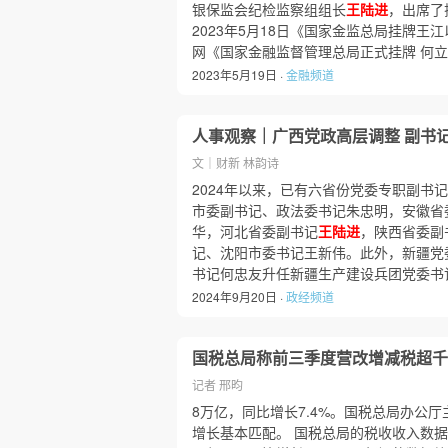
银保监会纪检监察组组长
王陆进
，出席了
2023年5月18日《国家金监总局挂牌王
网《国家金融监督管理总局正式挂牌 何立
2023年5月19日 ·
金融频道
人事观察｜广西党政高层调整 副书
文｜财新 林韵诗
2024年以来，已有六省份党委专职副书
市委副书记、政法委书记朱忠明，安徽省
华，河北省委副书记
王陆进
，陕西省委副
记、沈阳市委书记王新伟。此外，新疆党
书记何忠友升任新疆生产建设兵团党委书
2024年9月20日 ·
政经频道
国税总局称前三季度营改增减税超千
记者 邢昀
8万亿，同比增长7.4%。国税总局办公厅
增长基本匹配。 国税总局的税收收入数据