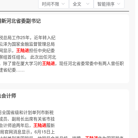
时间不限
全文
智能排序
履新河北省委副书记
税总局工作25年，近年转入纪
云泽为国家金融监督管理总局
网显示，
王陆进
担任中央纪委
察组首任组长。 此次出任河北
。除了曾在厦大学习的
王陆进
，现任河北省委常委中有两人曾任职
建省纪委……
总会计师
日全国省级和计划单列市新税
成员、副局长出席有关省市挂
会计师逾两年后，
王陆进
履新
局官网消息显示，6月15日上