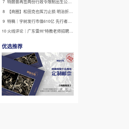
7
特朗普再签两份行政令限制出生公民权 意图打击生育旅游产业
8
【商圈】松田克也挥刀止损 明治折戟中国乳业
9
特稿｜宇树发行市值610亿 先行者的加速和考验
10
火线评论｜广东雷州“特教老师招聘违规”很雷，仍有诸多疑点
优选推荐