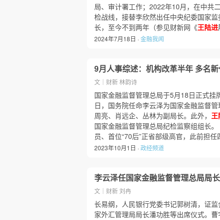
局、审计署工作；2022年10月，在中共
检战线，接替李欣然出任中央纪委国家监
长，至今不到两年（参见财新网《
王陆进
2024年7月18日 ·
金融我闻
9月人事综述：机构改革半年 多名
文｜财新 林韵诗
国家金融监督管理总局于5月18日正式挂
日，国务院任命李云泽为国家金融监督管
周亮、肖远企、丛林为副局长。此外，
王
国家金融监督管理总局纪检监察组组长。
员、首位“70后”正省部级高官，此前担
2023年10月1日 ·
政经频道
李云泽任国家金融监督管理总局局长
文｜财新 刘冉
长易纲，人民银行党委书记郭树清，证监
家外汇管理局局长潘功胜等出席仪式。曹