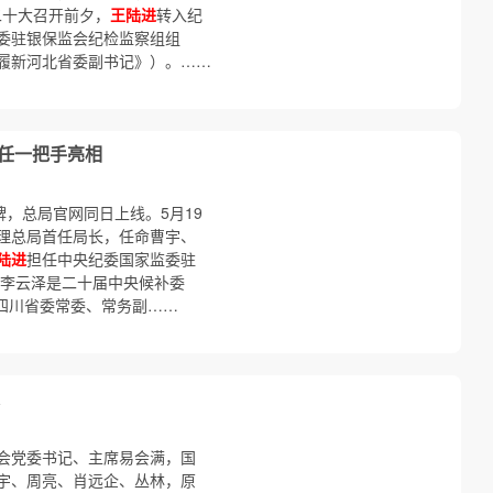
二十大召开前夕，
王陆进
转入纪
委驻银保监会纪检监察组组
履新河北省委副书记》）。……
新任一把手亮相
牌，总局官网同日上线。5月19
理总局首任局长，任命曹宇、
陆进
担任中央纪委国家监委驻
 李云泽是二十届中央候补委
任四川省委常委、常务副……
会党委书记、主席易会满，国
宇、周亮、肖远企、丛林，原