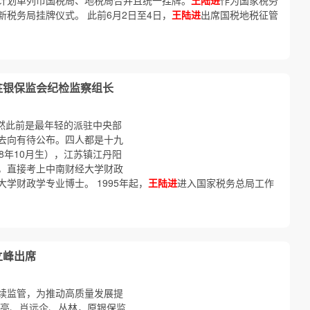
计划单列市国税局、地税局合并且统一挂牌。
王陆进
作为国家税务
税务局挂牌仪式。 此前6月2日至4日，
王陆进
出席国税地税征管
驻银保监会纪检监察组长
欣然此前是最年轻的派驻中央部
去向有待公布。四人都是十九
68年10月生），江苏镇江丹阳
，直接考上中南财经大学财政
学财政学专业博士。 1995年起，
王陆进
进入国家税务总局工作
立峰出席
续监管，为推动高质量发展提
周亮、肖远企、丛林，原银保监