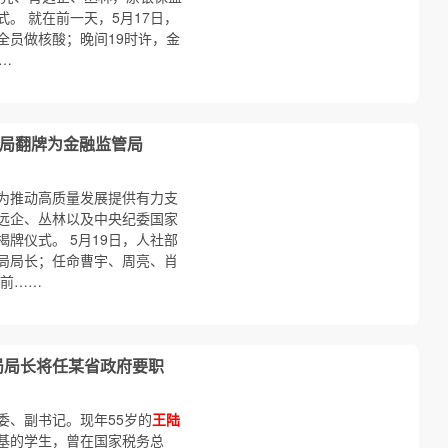
。 就在前一天，5月17日，
全员做核酸；晚间19时许，金
…
监局翻牌为金融监管局
为推动高质量发展提供有力支
远企、丛林以及中央纪委国家
揭牌仪式。 5月19日，人社部
局局长；任命曹宇、周亮、肖
目前……
局局长将任某省政府要职
委、副书记。现年55岁的
王陆
基的学生，曾在国家税务总