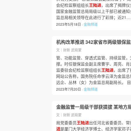
会纪检监察组组长
王陆进
，出席了揭牌仪式
国家金融监管总局局级以上干部已被通知
监总局相关领导在此进行了彩排；近21…
2023年5月18日 ·
金融频道
机构改革推进 342家省市两级银保
文｜财新 武晓蒙
管、功能监管、穿透式监管、持续监管，
撑。时任银保监会副主席曹宇、周亮、肖
监委驻会纪检监察组组长
王陆进
，出席了
网站公告称，国务院任命李云泽为金监总
远企、丛林（女）为金监总局副局长。 
2023年7月20日 ·
金融频道
金融监管一局级干部获提拔 某地方
文｜财新 武晓蒙
局党委委员
王陆进
出任河北省委委员、常
进
是厦门大学经济学博士、经济学家邓子