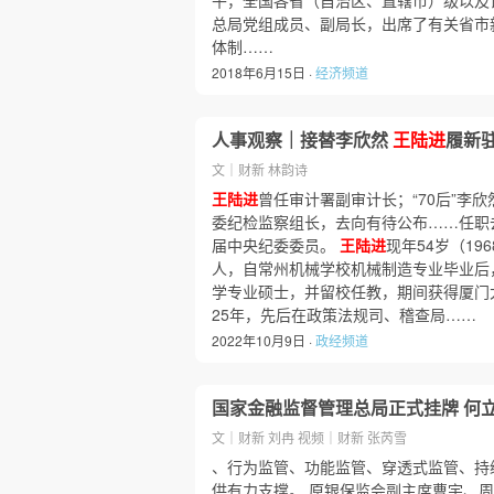
午，全国各省（自治区、直辖市）级以及
总局党组成员、副局长，出席了有关省市新
体制……
2018年6月15日 ·
经济频道
人事观察｜接替李欣然
王陆进
履新
文｜财新 林韵诗
王陆进
曾任审计署副审计长；“70后”李
委纪检监察组长，去向有待公布……任职
届中央纪委委员。
王陆进
现年54岁（19
人，自常州机械学校机械制造专业毕业后
学专业硕士，并留校任教，期间获得厦门大
25年，先后在政策法规司、稽查局……
2022年10月9日 ·
政经频道
国家金融监督管理总局正式挂牌 何
文｜财新 刘冉 视频｜财新 张芮雪
、行为监管、功能监管、穿透式监管、持
供有力支撑。 原银保监会副主席曹宇、