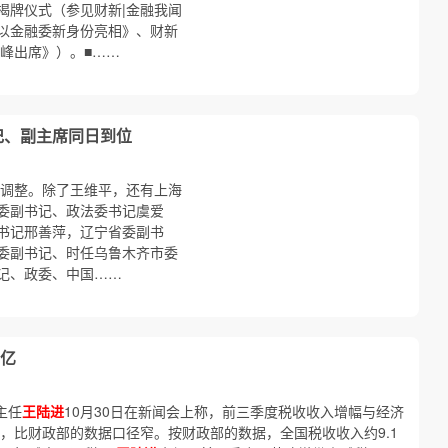
揭牌仪式（参见财新|金融我闻
江以金融委新身份亮相》、财新
峰出席》）。■……
记、副主席同日到位
记调整。除了王维平，还有上海
委副书记、政法委书记虞爱
书记邢善萍，辽宁省委副书
委副书记、时任乌鲁木齐市委
记、政委、中国……
亿
主任
王陆进
10月30日在新闻会上称，前三季度税收收入增幅与经济
，比财政部的数据口径窄。按财政部的数据，全国税收收入约9.1