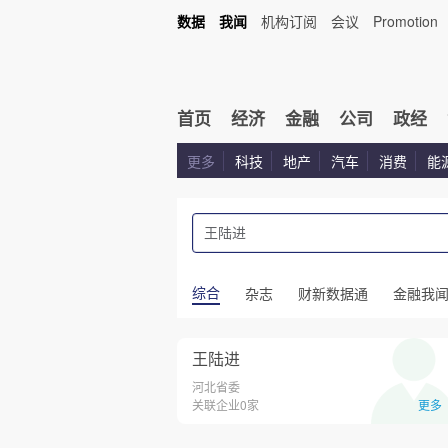
数据
我闻
机构订阅
会议
Promotion
首页
经济
金融
公司
政经
更多
科技
地产
汽车
消费
能
综合
杂志
财新数据通
金融我
王陆进
河北省委
关联企业0家
更多