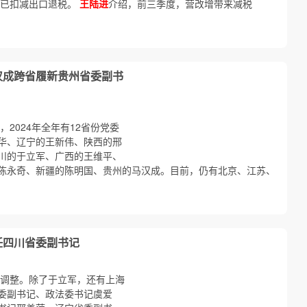
均已扣减出口退税。
王陆进
介绍，前三季度，营改增带来减税
汉成跨省履新贵州省委副书
2024年全年有12省份党委
华、辽宁的王新伟、陕西的邢
川的于立军、广西的王维平、
陈永奇、新疆的陈明国、贵州的马汉成。目前，仍有北京、江苏、
任四川省委副书记
记调整。除了于立军，还有上海
委副书记、政法委书记虞爱