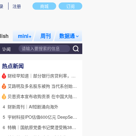
录
注册
商城
订阅
lish
mini+
周刊
数据通
讣闻
热点新闻
财经早知道｜部分银行房贷利率，降至“2字头
1
艾路明及多名股东被拘 当代系创始人因何此时被清算
2
话题
特别呈现
私房课
贝恩资本宣布收购贡茶 在中国大陆无法注册商标后退出市场
3
4
财新周刊｜AI短剧涌向海外
5
宇树科技IPO估值600亿元 DeepSeek参与战略配售
6
特稿｜国航原党委书记樊澄受贿3847万元二审待宣判 否认大多数指控