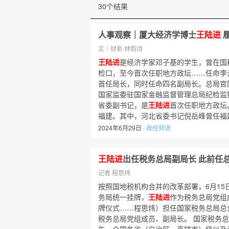
30个结果
人事观察｜厦大经济学博士
王陆进
文｜财新 林韵诗
王陆进
是经济学家邓子基的学生，曾在国
检口，至今首次任职地方政坛……任命李
首任局长，同时任命四名副局长。总局官
国家监委驻国家金融监督管理总局纪检监
省委副书记，是
王陆进
首次任职地方政坛
福建。其中，河北省委书记倪岳峰曾任福
2024年6月29日 ·
政经频道
王陆进
出任税务总局副局长 此前任
记者 程思炜
按照国地税机构合并的改革部署，6月15
务局统一挂牌，
王陆进
作为税务总局党组
牌仪式……程思炜）担任国家税务总局总
税务总局党组成员、副局长。 国家税务总